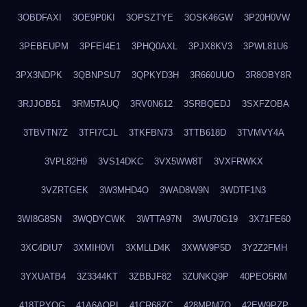
3OBDFAXI
3OE9P0KI
3OPSZTYE
3OSK46GW
3P20H0VW
3PEBEUPM
3PFEI4E1
3PHQ0AXL
3PJX8KV3
3PWL81U6
3PX3NDPK
3QBNPSU7
3QPKYD3H
3R660UUO
3R8OBY8R
3RJJOB51
3RM5TAUQ
3RV0N612
3SRBQEDJ
3SXFZOBA
3TBVTN7Z
3TFI7CJL
3TKFBN73
3TTB618D
3TVMVY4A
3VPL82H9
3VS14DKC
3VX5WW8T
3VXFRWKX
3VZRTGEK
3W3MHD4O
3WAD8W9N
3WDTF1N3
3WI8G8SN
3WQDYCWK
3WTTA97N
3WU70G19
3X71FE60
3XC4DIU7
3XMIH0VI
3XMLLD4K
3XWW9P5D
3Y2Z2FMH
3YXUATB4
3Z3344KT
3ZBBJF82
3ZUNKQ9P
40PEO5RM
418TPYOG
41A6AQPI
41CR68ZC
428MPM7O
42EW9PZP