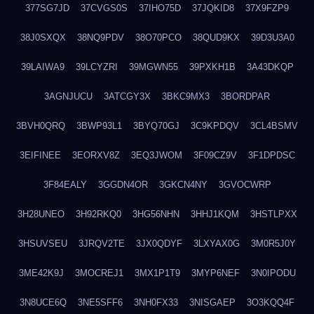
377SG7JD
37CVGS0S
37IHO75D
37JQKID8
37X9FZP9
38J0SXQX
38NQ9PDV
38O70PCO
38QUD9KX
39D3U3A0
39LAIWA9
39LCYZRI
39MGWN55
39PXKH1B
3A43DKQP
3AGNJUCU
3ATCGY3X
3BKC9MX3
3BORDPAR
3BVH0QRQ
3BWP93L1
3BYQ70GJ
3C9KPDQV
3CL4BSMV
3EIFINEE
3EORXV8Z
3EQ3JWOM
3F09CZ9V
3F1DPDSC
3F84EALY
3GGDN4OR
3GKCN4NY
3GVOCWRP
3H28UNEO
3H92RKQ0
3HG56NHN
3HHJ1KQM
3HSTLPXX
3HSUVSEU
3JRQV2TE
3JX0QDYF
3LXYAX0G
3M0R5J0Y
3ME42K9J
3MOCREJ1
3MX1P1T9
3MYP6NEF
3N0IPODU
3N8UCE6Q
3NE5SFF6
3NH0FX33
3NISGAEP
3O3KQQ4F