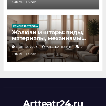
тезауруса
КОММЕНТАРИИ
РЕМОНТ И ОТДЕЛКА
Жалюзи и шторы: виды,
материалы, механизмы
управления и уход
НОЯ 12, 2025
ARTTEATR24_R
0
КОММЕНТАРИИ
Artteatr24.ru