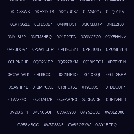
0KFC83WS
0KHXDLT8
0KO7R0BZ
0LA240G7
0LIQ91PM
0LPY3G1Z
0LTLQ0B4
0M40H0CT
0MCMJJJP
0N1LZI50
0NALSI2P
0NFM8HBQ
0O1D2CFA
0O3VCZC0
0OY5HHNM
0P2UDQV4
0P3WEUER
0PHNO5Y4
0PPJIUB7
0PUMEZB4
0QLRKCUP
0QO261FR
0QR27BKM
0QV0STGJ
0R7FXEI4
0RCWTWLK
0RH9C3CH
0S284R8O
0S4IXXQE
0S9E2KPP
0SA9HP4L
0T1MPQXC
0T8PUJB2
0T9LQ0SF
0TDEQ0TY
0TWV72OF
0U01AD7B
0U56W7B0
0UDKWD5I
0UELVNFD
0V2IXSF4
0V3N6SQF
0VJAC930
0VY5ZG3D
0W3LZD86
0W58MBQO
0W5D86N5
0W8SOPXW
0WY1BFPQ