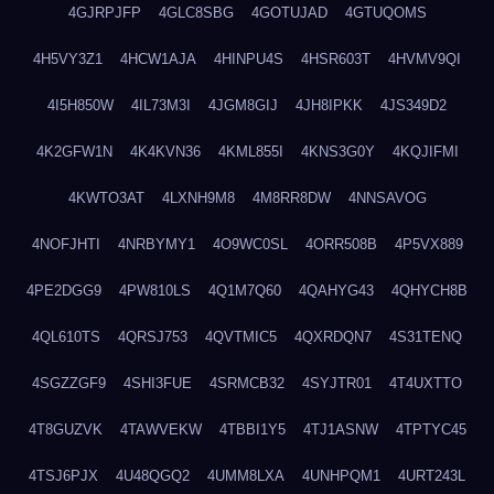
4GJRPJFP
4GLC8SBG
4GOTUJAD
4GTUQOMS
4H5VY3Z1
4HCW1AJA
4HINPU4S
4HSR603T
4HVMV9QI
4I5H850W
4IL73M3I
4JGM8GIJ
4JH8IPKK
4JS349D2
4K2GFW1N
4K4KVN36
4KML855I
4KNS3G0Y
4KQJIFMI
4KWTO3AT
4LXNH9M8
4M8RR8DW
4NNSAVOG
4NOFJHTI
4NRBYMY1
4O9WC0SL
4ORR508B
4P5VX889
4PE2DGG9
4PW810LS
4Q1M7Q60
4QAHYG43
4QHYCH8B
4QL610TS
4QRSJ753
4QVTMIC5
4QXRDQN7
4S31TENQ
4SGZZGF9
4SHI3FUE
4SRMCB32
4SYJTR01
4T4UXTTO
4T8GUZVK
4TAWVEKW
4TBBI1Y5
4TJ1ASNW
4TPTYC45
4TSJ6PJX
4U48QGQ2
4UMM8LXA
4UNHPQM1
4URT243L