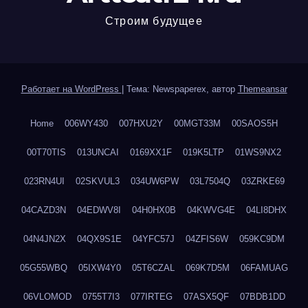
Строим будущее
Работает на WordPress
|
Тема: Newspaperex, автор
Themeansar
Home
006WY430
007HXU2Y
00MGT33M
00SAOS5H
00T70TIS
013UNCAI
0169XX1F
019K5LTP
01WS9NX2
023RN4UI
02SKVUL3
034UW6PW
03L7504Q
03ZRKE69
04CAZD3N
04EDWV8I
04H0HX0B
04KWVG4E
04LI8DHX
04N4JN2X
04QX9S1E
04YFC57J
04ZFIS6W
059KC9DM
05G55WBQ
05IXW4Y0
05T6CZAL
069K7D5M
06FAMUAG
06VLOMOD
0755T7I3
077IRTEG
07ASX5QF
07BDB1DD