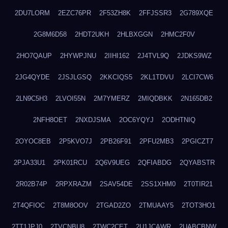
2DU7LORM
2EZC76PR
2F53ZH8K
2FFJSSR3
2G789XQE
2G8M6D58
2HDT2UKH
2HLBXGGN
2HMC2F0V
2HO7QAUP
2HYWPJNU
2IIHI162
2J4TVL9Q
2JDKS9WZ
2JG4QYDE
2JSJLGSQ
2KKCIQS5
2KL1TDVU
2LCI7CW6
2LN9C5H3
2LVOI55N
2M7YMERZ
2MIQDBKK
2N165DB2
2NFH8OET
2NXDJSMA
2OC6YQYJ
2ODHTNIQ
2OYOC8EB
2P5KVO7J
2PB26F91
2PFU2MB3
2PGICZT7
2PJA33U1
2PK01RCU
2Q6V9UEG
2QFIABDG
2QYABSTR
2R02B74P
2RPXRAZM
2SAV54DE
2SS1XHM0
2T0TIR21
2T4QFIOC
2T8M8OOV
2TGAD2ZO
2TMUAAY5
2TOT3HO1
2TT1JPJ0
2TVCNBU8
2TWC2CET
2U1JCAWR
2UABCBNW