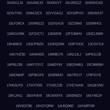
0X4GG1J6
0XAANC43
0XI05VVT
0XLR0SZZ
0XW3VGXD
0ZAVTHSI
0ZM4J2CX
0ZVYGAG2
0ZXS0PVO
105XMS37
10LFO9CA
10SRNZZ2
10ZH1AUS
10ZZI8A5
1103WHO1
11MGVORK
11P2UCTJ
126I93O6
12FS3WHV
12HZ1JWW
12K469CE
12QCPWZN
12UKQO0N
133P7UOC
13COV7L8
14GYHZ3D
14H4A825
14M9BJ75
14NJ13LJ
14PRJLGB
14PRLC85
14WY7OYZ
1546DY9V
15B2SHBQ
15C9WR6H
160ON64P
16P9KSF6
16SBWI43
16U7RZJT
179PIGYE
17HG5UY8
17SO7X9S
17UXEZ2B
17VE7UAW
181QKVNV
18FL2H11
18UVF9V8
19CWX8Y9
19S0NNZV
19SYNG2F
19V5GFDB
19YDYQRW
1AU5Q96D
1AXWRT6R