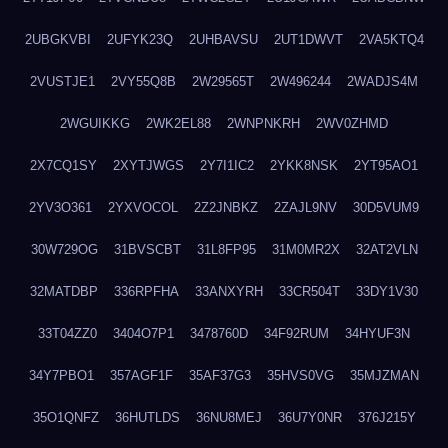
2UBGKVBI
2UFYK23Q
2UHBAVSU
2UT1DWVT
2VA5KTQ4
2VUSTJE1
2VY55Q8B
2W29565T
2W496244
2WADJS4M
2WGUIKKG
2WK2EL88
2WNPNKRH
2WV0ZHMD
2X7CQ1SY
2XYTJWGS
2Y7I1IC2
2YKK8NSK
2YT95AO1
2YV3O361
2YXVOCOL
2Z2JNBKZ
2ZAJL9NV
30D5VUM9
30W729OG
31BVSCBT
31L8FP95
31M0MR2X
32AT2VLN
32MATDBP
336RPFHA
33ANXYRH
33CR504T
33DY1V30
33T04ZZ0
3404O7P1
3478760D
34F92RUM
34HYUF3N
34Y7PBO1
357AGF1F
35AF37G3
35HVS0VG
35MJZMAN
35O1QNFZ
36HUTLDS
36NU8MEJ
36U7Y0NR
376J215Y