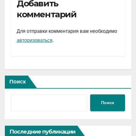
e
er
at
ail
р
Добавить
gr
s
а
комментарий
a
A
в
m
p
и
Для отправки комментария вам необходимо
p
ть
авторизоваться
.
Поиск
Поиск
Последние публикации