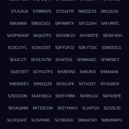
57LA2HJ6
57N9R0VG
57Z141YR
584ZQC53
58G12L5U
595U946N
59BSESDJ
59FRMR7X
59T11ZKH
5AFUR9TL
5AOPNSAW
5AQL07P2
5ASS9KJO
5AY4N3YE
5B3AF4SH
5CDCU7YL
5CWV233T
5DFYUFZ0
5DKYT31C
5DM253CG
5E4JC1TI
5EXK7A7W
5F447S51
5FMM242C
5FNR39CT
5GEF3377
5GYKO7P3
5H18E5N3
5H4C8VII
5HANI4XK
5HER0XEV
5HNS21Z8
5IFXGJFK
5IITXOZY
5IVSLWGV
5J5FOXDN
5KAFKBC4
5KEFVRBK
5KFBILGV
5KP635PE
5KSAQAB8
5KT1DCUW
5KZYHXKG
5L1KPI2V
5L515L3S
5LCKQGH7
5LOVPA8C
5LY0K9GU
5M4U4YA3
5M8JMWFU