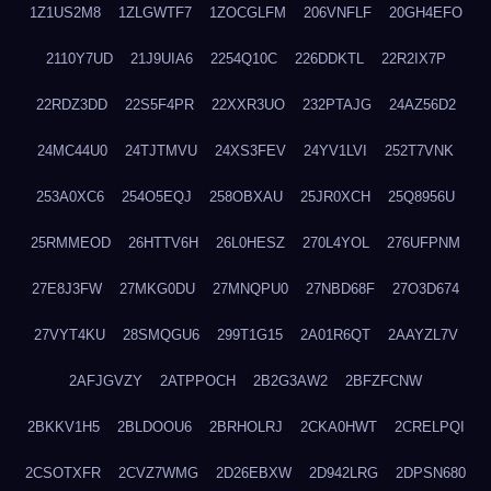
1Z1US2M8
1ZLGWTF7
1ZOCGLFM
206VNFLF
20GH4EFO
2110Y7UD
21J9UIA6
2254Q10C
226DDKTL
22R2IX7P
22RDZ3DD
22S5F4PR
22XXR3UO
232PTAJG
24AZ56D2
24MC44U0
24TJTMVU
24XS3FEV
24YV1LVI
252T7VNK
253A0XC6
254O5EQJ
258OBXAU
25JR0XCH
25Q8956U
25RMMEOD
26HTTV6H
26L0HESZ
270L4YOL
276UFPNM
27E8J3FW
27MKG0DU
27MNQPU0
27NBD68F
27O3D674
27VYT4KU
28SMQGU6
299T1G15
2A01R6QT
2AAYZL7V
2AFJGVZY
2ATPPOCH
2B2G3AW2
2BFZFCNW
2BKKV1H5
2BLDOOU6
2BRHOLRJ
2CKA0HWT
2CRELPQI
2CSOTXFR
2CVZ7WMG
2D26EBXW
2D942LRG
2DPSN680