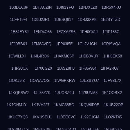
1B3DEC8P
1BHACZIN
1BI91YFQ
1BNJXLZ0
1BR5X4KO
1CFFT9FI
1D9U2JR1
1DBSQ817
1DRJ3XP8
1E2BYTZD
1E8JEY8J
1EN94O56
1EZXAZS6
1FH0C41J
1FIP186C
1FJ0BB6J
1FM8AVFQ
1FP03I5E
1GL2VJGH
1GRISVQA
1GWILLXI
1H4L4ROK
1HAKMC6P
1HDB3VUY
1HHJEK58
1HR93CXT
1I70CGZX
1IASZ8H3
1IF86W04
1IHA2RU7
1IOKJ9IZ
1IOWA7OG
1IWGPKRW
1JEZBYO7
1JFVZL7X
1JKQPSW2
1JL35ZZ0
1JUOBZ9U
1JZ9UNM8
1K1OOBX2
1KJONM1Y
1KJVH227
1KMG68BO
1KQW0D9E
1KUB22OP
1KUC7YQ5
1KVUSEU1
1L0EECVC
1L92C1GM
1LO2KT45
1LVWMXC9
1MF16JX6
1MZGQ4D3
1N3AELFF
1N3R82X5