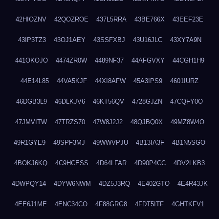
42HIOZNV
42QOZROE
437L5RRA
43BE766X
43EEF23E
43IP3TZ3
43OJ1AEY
43SSFXBJ
43U16JLC
43XY7A9N
441OKOJO
4474ZR0W
4489NF37
44AFGVXY
44CGH1H9
44E14L85
44VA5KJF
44XI8AFW
45A3IPS9
4601IURZ
46DGB3L9
46DLKJV6
46KT56QV
4728GJZN
47CQFY0O
47JMVITW
47TRZS70
47W8J2J2
48QJBQ0X
49MZ8W4O
49R1GYE9
49SPF3MJ
49WWVPJU
4B13IA3F
4B1N5SGO
4BOKJ6KQ
4C9HCESS
4D64LFAR
4D90P4CC
4DV2LKB3
4DWPQY14
4DYW6NWM
4DZ5J3RQ
4E402GTO
4E4R43JK
4EE6J1ME
4ENC34CO
4F88GRG8
4FDT5ITF
4GHTKFV1