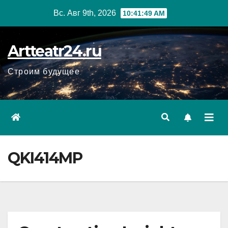
Перейти
Вс. Авг 9th, 2026
10:41:50 AM
к
содержанию
Artteatr24.ru
Строим будущее
QKI414MP