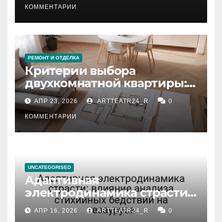
КОММЕНТАРИИ
РЕМОНТ И ОТДЕЛКА
Критерии выбора
двухкомнатной квартиры:
планировка, площадь,
АПР 23, 2026
ARTTEATR24_R
0
состояние и документация
КОММЕНТАРИИ
UNCATEGORISED
Адаптивная
электродинамика страсти:
влияние анализа
АПР 16, 2026
ARTTEATR24_R
0
стихийных бедствий на