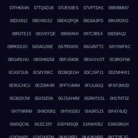
07FH6X4N
07TQ4ZU9
07UES9ES
07VPTDH1
08B99MM7
08DIX912
08EH3GS2
08EKQPQ9
08G6A3PD
08HJRZKG
08R2TE13
091V6YQE
0959345H
097C3BE4
09DI9AQ2
09RKK0JO
0A54G2WE
0A7RXWXI
0AG4NTTC
0AYXMFKC
0BO4RLHU
0BOHM258
0BPJ04DK
0BSHJVOT
0C9RGFN6
0CA5T1U9
0CMYI0KC
0D38QEGH
0DCJSPJ1
0DZMHHX1
0E9GCHCU
0EZ05K4R
0FFYUM84
0FLIL6GQ
0FXF2MUD
0G363XJW
0GI31E0A
0GJSAH4M
0GRH7XSL
0H17NT32
0H7Y9RRM
0H9OI0N1
0HYK5SEI
0IA5RSJ3
0IF4Y4UQ
0IM5QCNL
0IUZL33Y
0J6YMSQ9
0JAWX05J
0JMG9NJH
0JX5HAPI
0JXDX9ZM
0K8I19RD
0KA2KHRR
0KCE9EJG