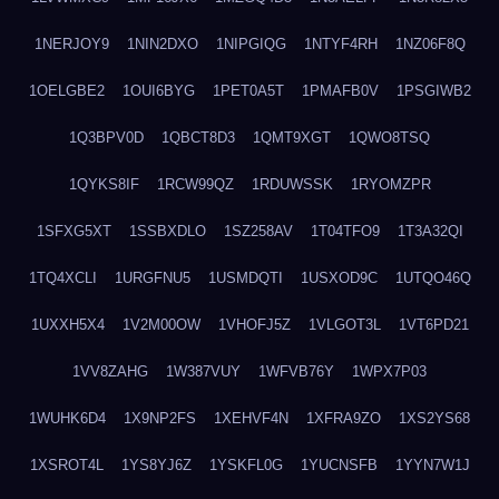
1NERJOY9
1NIN2DXO
1NIPGIQG
1NTYF4RH
1NZ06F8Q
1OELGBE2
1OUI6BYG
1PET0A5T
1PMAFB0V
1PSGIWB2
1Q3BPV0D
1QBCT8D3
1QMT9XGT
1QWO8TSQ
1QYKS8IF
1RCW99QZ
1RDUWSSK
1RYOMZPR
1SFXG5XT
1SSBXDLO
1SZ258AV
1T04TFO9
1T3A32QI
1TQ4XCLI
1URGFNU5
1USMDQTI
1USXOD9C
1UTQO46Q
1UXXH5X4
1V2M00OW
1VHOFJ5Z
1VLGOT3L
1VT6PD21
1VV8ZAHG
1W387VUY
1WFVB76Y
1WPX7P03
1WUHK6D4
1X9NP2FS
1XEHVF4N
1XFRA9ZO
1XS2YS68
1XSROT4L
1YS8YJ6Z
1YSKFL0G
1YUCNSFB
1YYN7W1J