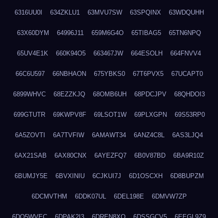
6316UU0I
634ZKLU1
63MVU7SW
63SPQINX
63WDQUHH
63X60DYM
64996J11
659M6G4O
65TIBAG5
65TN6NPQ
65UV4E1K
660K94O5
663467JW
664ESOLH
664FNVV4
66C6U597
66NBHAON
675YBKS0
67T6PVX5
67UCAPT0
6899WHVC
68EZZKJQ
68OMB6UH
68PDCJPV
68QHDOI3
699GTUTR
69KWPV8F
69LSOT1W
69PLXGPN
69S53RP0
6A5ZOVTI
6A7TVFIW
6AMAWT34
6ANZ4C8L
6AS3LJQ4
6AX21SAB
6AX80CNX
6AYEZFQ7
6B0V87BD
6BA9R10Z
6BUMJY5E
6BVXINIU
6CJKUI7J
6D1OSCXH
6D8BUPZM
6DCMVTHM
6DDK07UL
6DEL198E
6DMVW7ZP
6DO5WVEC
6DPAK2I3
6DREN8XO
6DSSGCV5
6EEGL9Z9