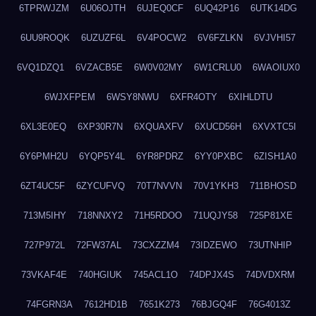
6TPRWJZM
6U06OJTH
6UJEQ0CF
6UQ42P16
6UTK14DG
6UU9ROQK
6UZUZF6L
6V4POCW2
6V6FZLKN
6VJVHI57
6VQ1DZQ1
6VZACB5E
6W0V02MY
6W1CRLU0
6WAOIUX0
6WJXFPEM
6WSY8NWU
6XFR4OTY
6XIHLDTU
6XL3E0EQ
6XP30R7N
6XQUAXFV
6XUCD56H
6XVXTC5I
6Y6PMH2U
6YQP5Y4L
6YR8PDRZ
6YY0PXBC
6ZISH1A0
6ZT4UC5F
6ZYCUFVQ
70T7NVVN
70V1YKH3
711BHOSD
713M5IHY
718NNXY2
71H5RDOO
71UQJY58
725P81XE
727P972L
72FW37AL
73CXZZM4
73IDZEWO
73UTNHIP
73VKAF4E
740HGIUK
745ACL1O
74DPJX4S
74DVDXRM
74FGRN3A
7612HD1B
7651K273
76BJGQ4F
76G4013Z