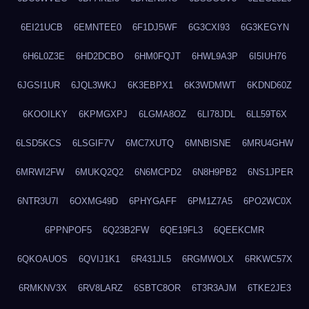
6EI21UCB
6EMNTEE0
6F1DJ5WF
6G3CXI93
6G3KEGYN
6H6L0Z3E
6HD2DCBO
6HM0FQJT
6HWL9A3P
6I5IUH76
6JGSI1UR
6JQL3WKJ
6K3EBPX1
6K3WDMWT
6KDND60Z
6KOOILKY
6KPMGXPJ
6LGMA8OZ
6LI78JDL
6LL59T6X
6LSD5KCS
6LSGIF7V
6MC7XUTQ
6MNBISNE
6MRU4GHW
6MRWI2FW
6MUKQ2Q2
6N6MCPD2
6N8H9PB2
6NS1JPER
6NTR3U7I
6OXMG49D
6PHYGAFF
6PM1Z7A5
6PO2WC0X
6PPNPOF5
6Q23B2FW
6QE19FL3
6QEEKCMR
6QKOAUOS
6QVIJ1K1
6R431JL5
6RGMWOLX
6RKWC57X
6RMKNV3X
6RV8LARZ
6SBTC8OR
6T3R3AJM
6TKE2JE3