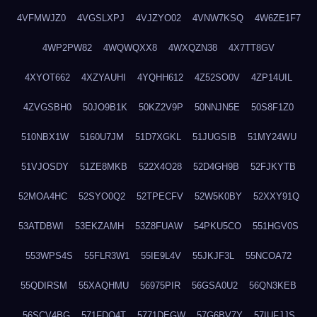
4VFMWJZ0
4VGSLXPJ
4VJZYO02
4VNW7KSQ
4W6ZE1F7
4WP2PW82
4WQWQXX8
4WXQZN38
4X7TT8GV
4XYOT662
4XZYAUHI
4YQHH612
4Z52SO0V
4ZP14UIL
4ZVGSBH0
50JO9B1K
50KZ2V9P
50NNJN5E
50S8F1Z0
510NBX1W
5160U7JM
51D7XGKL
51JUGSIB
51MY24WU
51VJOSDY
51ZE8MKB
522X4O28
52D4GH9B
52FJKYTB
52MOA4HC
52SYO0Q2
52TPECFV
52W5K0BY
52XXY91Q
53ATDBWI
53EKZAMH
53Z8FUAW
54PKU5CO
551HGV0S
553WPS4S
55FLR3W1
55IE9L4V
55JKJF3L
55NCOA72
55QDIRSM
55XAQHMU
56975PIR
56GSA0U2
56QN3KEB
56SCV4BG
571FDQ4T
5771DEGW
57G6BV7Y
57IUFJJS