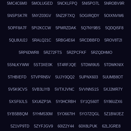
5MC4C6M0
5MOLUGED
5NCKLFPQ
5NI5PO7L
5NROBV9R
5NSPSK7R
5NYZ03GV
5NZ2F7XQ
5OGIRQDY
5OIXNVW6
5OPF8A7F
5PI2KCCW
5PMRZDAK
5Q7NY9BS
5QDQI5F8
5QL8UU2J
5RALQ21C
5RBG4E64
5RCDBBFD
5ROV8T2I
5RP6DWR8
5RZ72FTS
5RZPCFKF
5RZQDHMO
5SNLKYWW
5ST3XE0K
5T4RFJQE
5TDWI9U5
5TDWKNIX
5THBIEFD
5TVPRN5V
5UJY0QQ2
5UPNX603
5UUMB8OT
5V5K9CVS
5VB3LIYB
5VTXJVNC
5VVNNS1S
5XJ2MR7Y
5XSF9JLS
5XU6ZP3A
5Y0HCRBH
5Y1QS60T
5Y86UZX6
5YB5BBQM
5YHM530M
5YO667IH
5YO7ZQGL
5Z1BWJEZ
5Z1VP9TD
5ZYFJGV9
60IZ2Y44
60X8LPUK
62LJGRE8