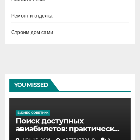
Ремонт и отделка
Строим дом сами
YOU MISSED
БИЗНЕС СОВЕТНИК
Поиск доступных
авиабилетов: практические
рекомендации
ИЮН 17, 2026
ARTTEATR24_R
0