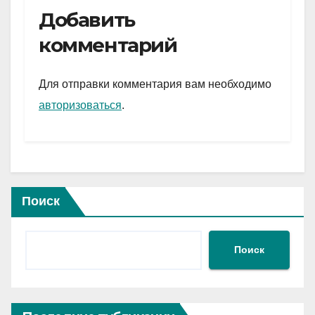
e
er
at
ail
р
Добавить
gr
s
а
комментарий
a
A
в
m
p
и
Для отправки комментария вам необходимо
p
ть
авторизоваться
.
Поиск
Поиск