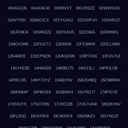
0X4GG1J6
0XAANC43
0XI05VVT
0XLR0SZZ
0XW3VGXD
0ZAVTHSI
0ZM4J2CX
0ZVYGAG2
0ZXS0PVO
105XMS37
10LFO9CA
10SRNZZ2
10ZH1AUS
10ZZI8A5
1103WHO1
11MGVORK
11P2UCTJ
126I93O6
12FS3WHV
12HZ1JWW
12K469CE
12QCPWZN
12UKQO0N
133P7UOC
13COV7L8
14GYHZ3D
14H4A825
14M9BJ75
14NJ13LJ
14PRJLGB
14PRLC85
14WY7OYZ
1546DY9V
15B2SHBQ
15C9WR6H
160ON64P
16P9KSF6
16SBWI43
16U7RZJT
179PIGYE
17HG5UY8
17SO7X9S
17UXEZ2B
17VE7UAW
181QKVNV
18FL2H11
18UVF9V8
19CWX8Y9
19S0NNZV
19SYNG2F