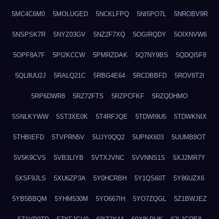
5MC4C6M0
5MOLUGED
5NCKLFPQ
5NI5PO7L
5NROBV9R
5NSPSK7R
5NYZ03GV
5NZ2F7XQ
5OGIRQDY
5OIXNVW6
5OPF8A7F
5PI2KCCW
5PMRZDAK
5Q7NY9BS
5QDQI5F8
5QL8UU2J
5RALQ21C
5RBG4E64
5RCDBBFD
5ROV8T2I
5RP6DWR8
5RZ72FTS
5RZPCFKF
5RZQDHMO
5SNLKYWW
5ST3XE0K
5T4RFJQE
5TDWI9U5
5TDWKNIX
5THBIEFD
5TVPRN5V
5UJY0QQ2
5UPNX603
5UUMB8OT
5V5K9CVS
5VB3LIYB
5VTXJVNC
5VVNNS1S
5XJ2MR7Y
5XSF9JLS
5XU6ZP3A
5Y0HCRBH
5Y1QS60T
5Y86UZX6
5YB5BBQM
5YHM530M
5YO667IH
5YO7ZQGL
5Z1BWJEZ