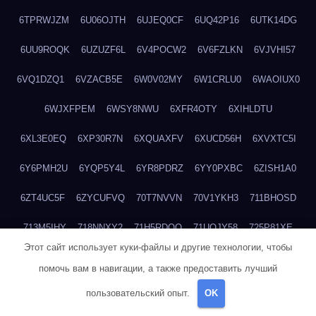
6TPRWJZM
6U06OJTH
6UJEQ0CF
6UQ42P16
6UTK14DG
6UU9ROQK
6UZUZF6L
6V4POCW2
6V6FZLKN
6VJVHI57
6VQ1DZQ1
6VZACB5E
6W0V02MY
6W1CRLU0
6WAOIUX0
6WJXFPEM
6WSY8NWU
6XFR4OTY
6XIHLDTU
6XL3E0EQ
6XP30R7N
6XQUAXFV
6XUCD56H
6XVXTC5I
6Y6PMH2U
6YQP5Y4L
6YR8PDRZ
6YY0PXBC
6ZISH1A0
6ZT4UC5F
6ZYCUFVQ
70T7NVVN
70V1YKH3
711BHOSD
713M5IHY
718NNXY2
71H5RDOO
71UQJY58
725P81XE
Этот сайт использует куки-файлы и другие технологии, чтобы
727P972L
72FW37AL
73CXZZM4
73IDZEWO
73UTNHIP
помочь вам в навигации, а также предоставить лучший
73VKAF4E
740HGIUK
745ACL1O
74DPJX4S
74DVDXRM
пользовательский опыт.
OK