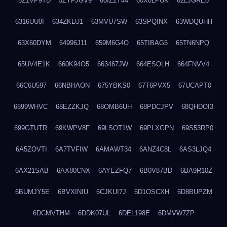
5Z1VP9TD
5ZYFJGV9
60IZ2Y44
60X8LPUK
62LJGRE8
6316UU0I
634ZKLU1
63MVU7SW
63SPQINX
63WDQUHH
63X60DYM
64996J11
659M6G4O
65TIBAG5
65TN6NPQ
65UV4E1K
660K94O5
663467JW
664ESOLH
664FNVV4
66C6U597
66NBHAON
675YBKS0
67T6PVX5
67UCAPT0
6899WHVC
68EZZKJQ
68OMB6UH
68PDCJPV
68QHDOI3
699GTUTR
69KWPV8F
69LSOT1W
69PLXGPN
69S53RP0
6A5ZOVTI
6A7TVFIW
6AMAWT34
6ANZ4C8L
6AS3LJQ4
6AX21SAB
6AX80CNX
6AYEZFQ7
6B0V87BD
6BA9R10Z
6BUMJY5E
6BVXINIU
6CJKUI7J
6D1OSCXH
6D8BUPZM
6DCMVTHM
6DDK07UL
6DEL198E
6DMVW7ZP