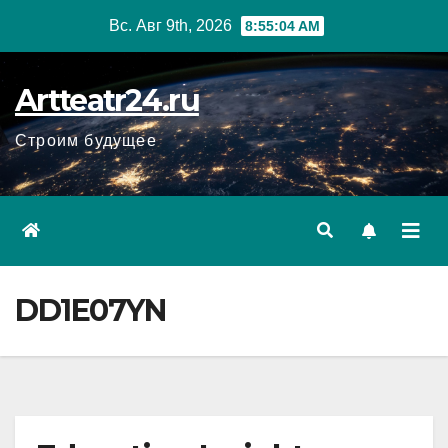
Перейти
Вс. Авг 9th, 2026
8:55:05 AM
к
содержанию
Artteatr24.ru
Строим будущее
DD1E07YN