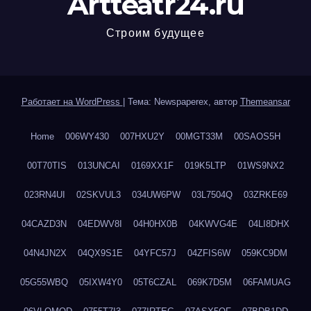
Artteatr24.ru
Строим будущее
Работает на WordPress
|
Тема: Newspaperex, автор
Themeansar
Home
006WY430
007HXU2Y
00MGT33M
00SAOS5H
00T70TIS
013UNCAI
0169XX1F
019K5LTP
01WS9NX2
023RN4UI
02SKVUL3
034UW6PW
03L7504Q
03ZRKE69
04CAZD3N
04EDWV8I
04H0HX0B
04KWVG4E
04LI8DHX
04N4JN2X
04QX9S1E
04YFC57J
04ZFIS6W
059KC9DM
05G55WBQ
05IXW4Y0
05T6CZAL
069K7D5M
06FAMUAG