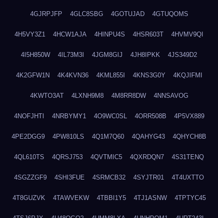
4GJRPJFP
4GLC8SBG
4GOTUJAD
4GTUQOMS
4H5VY3Z1
4HCW1AJA
4HINPU4S
4HSR603T
4HVMV9QI
4I5H850W
4IL73M3I
4JGM8GIJ
4JH8IPKK
4JS349D2
4K2GFW1N
4K4KVN36
4KML855I
4KNS3G0Y
4KQJIFMI
4KWTO3AT
4LXNH9M8
4M8RR8DW
4NNSAVOG
4NOFJHTI
4NRBYMY1
4O9WC0SL
4ORR508B
4P5VX889
4PE2DGG9
4PW810LS
4Q1M7Q60
4QAHYG43
4QHYCH8B
4QL610TS
4QRSJ753
4QVTMIC5
4QXRDQN7
4S31TENQ
4SGZZGF9
4SHI3FUE
4SRMCB32
4SYJTR01
4T4UXTTO
4T8GUZVK
4TAWVEKW
4TBBI1Y5
4TJ1ASNW
4TPTYC45