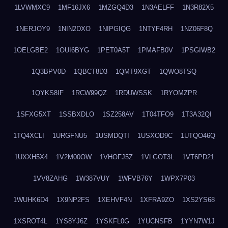
1LVWMXC9
1MF16JX6
1MZGQ4D3
1N3AELFF
1N3R82X5
1NERJOY9
1NIN2DXO
1NIPGIQG
1NTYF4RH
1NZ06F8Q
1OELGBE2
1OUI6BYG
1PET0A5T
1PMAFB0V
1PSGIWB2
1Q3BPV0D
1QBCT8D3
1QMT9XGT
1QWO8TSQ
1QYKS8IF
1RCW99QZ
1RDUWSSK
1RYOMZPR
1SFXG5XT
1SSBXDLO
1SZ258AV
1T04TFO9
1T3A32QI
1TQ4XCLI
1URGFNU5
1USMDQTI
1USXOD9C
1UTQO46Q
1UXXH5X4
1V2M00OW
1VHOFJ5Z
1VLGOT3L
1VT6PD21
1VV8ZAHG
1W387VUY
1WFVB76Y
1WPX7P03
1WUHK6D4
1X9NP2FS
1XEHVF4N
1XFRA9ZO
1XS2YS68
1XSROT4L
1YS8YJ6Z
1YSKFL0G
1YUCNSFB
1YYN7W1J