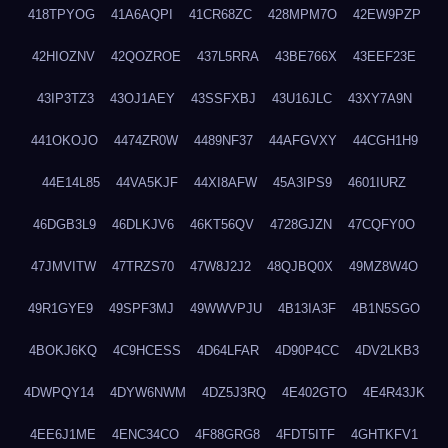
418TPYOG
41A6AQPI
41CR68ZC
428MPM7O
42EW9PZP
42HIOZNV
42QOZROE
437L5RRA
43BE766X
43EEF23E
43IP3TZ3
43OJ1AEY
43SSFXBJ
43U16JLC
43XY7A9N
441OKOJO
4474ZR0W
4489NF37
44AFGVXY
44CGH1H9
44E14L85
44VA5KJF
44XI8AFW
45A3IPS9
4601IURZ
46DGB3L9
46DLKJV6
46KT56QV
4728GJZN
47CQFY0O
47JMVITW
47TRZS70
47W8J2J2
48QJBQ0X
49MZ8W4O
49R1GYE9
49SPF3MJ
49WWVPJU
4B13IA3F
4B1N5SGO
4BOKJ6KQ
4C9HCESS
4D64LFAR
4D90P4CC
4DV2LKB3
4DWPQY14
4DYW6NWM
4DZ5J3RQ
4E402GTO
4E4R43JK
4EE6J1ME
4ENC34CO
4F88GRG8
4FDT5ITF
4GHTKFV1