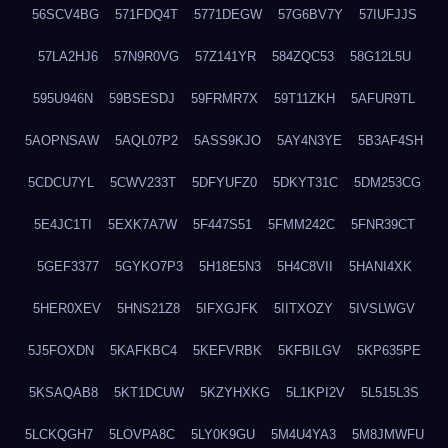
56SCV4BG
571FDQ4T
5771DEGW
57G6BV7Y
57IUFJJS
57LA2HJ6
57N9R0VG
57Z141YR
584ZQC53
58G12L5U
595U946N
59BSESDJ
59FRMR7X
59T11ZKH
5AFUR9TL
5AOPNSAW
5AQL07P2
5ASS9KJO
5AY4N3YE
5B3AF4SH
5CDCU7YL
5CWV233T
5DFYUFZ0
5DKYT31C
5DM253CG
5E4JC1TI
5EXK7A7W
5F447S51
5FMM242C
5FNR39CT
5GEF3377
5GYKO7P3
5H18E5N3
5H4C8VII
5HANI4XK
5HER0XEV
5HNS21Z8
5IFXGJFK
5IITXOZY
5IVSLWGV
5J5FOXDN
5KAFKBC4
5KEFVRBK
5KFBILGV
5KP635PE
5KSAQAB8
5KT1DCUW
5KZYHXKG
5L1KPI2V
5L515L3S
5LCKQGH7
5LOVPA8C
5LY0K9GU
5M4U4YA3
5M8JMWFU