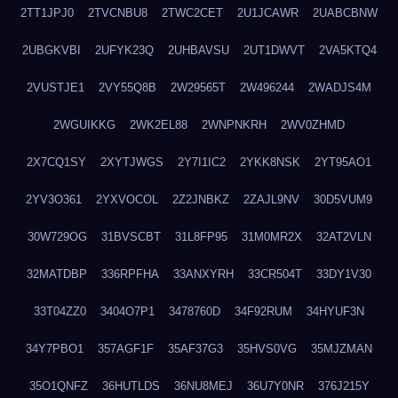
2TT1JPJ0
2TVCNBU8
2TWC2CET
2U1JCAWR
2UABCBNW
2UBGKVBI
2UFYK23Q
2UHBAVSU
2UT1DWVT
2VA5KTQ4
2VUSTJE1
2VY55Q8B
2W29565T
2W496244
2WADJS4M
2WGUIKKG
2WK2EL88
2WNPNKRH
2WV0ZHMD
2X7CQ1SY
2XYTJWGS
2Y7I1IC2
2YKK8NSK
2YT95AO1
2YV3O361
2YXVOCOL
2Z2JNBKZ
2ZAJL9NV
30D5VUM9
30W729OG
31BVSCBT
31L8FP95
31M0MR2X
32AT2VLN
32MATDBP
336RPFHA
33ANXYRH
33CR504T
33DY1V30
33T04ZZ0
3404O7P1
3478760D
34F92RUM
34HYUF3N
34Y7PBO1
357AGF1F
35AF37G3
35HVS0VG
35MJZMAN
35O1QNFZ
36HUTLDS
36NU8MEJ
36U7Y0NR
376J215Y