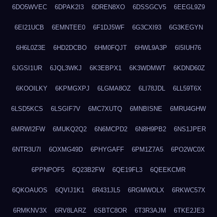
6DO5WVEC
6DPAK2I3
6DREN8XO
6DSSGCV5
6EEGL9Z9
6EI21UCB
6EMNTEE0
6F1DJ5WF
6G3CXI93
6G3KEGYN
6H6L0Z3E
6HD2DCBO
6HM0FQJT
6HWL9A3P
6I5IUH76
6JGSI1UR
6JQL3WKJ
6K3EBPX1
6K3WDMWT
6KDND60Z
6KOOILKY
6KPMGXPJ
6LGMA8OZ
6LI78JDL
6LL59T6X
6LSD5KCS
6LSGIF7V
6MC7XUTQ
6MNBISNE
6MRU4GHW
6MRWI2FW
6MUKQ2Q2
6N6MCPD2
6N8H9PB2
6NS1JPER
6NTR3U7I
6OXMG49D
6PHYGAFF
6PM1Z7A5
6PO2WC0X
6PPNPOF5
6Q23B2FW
6QE19FL3
6QEEKCMR
6QKOAUOS
6QVIJ1K1
6R431JL5
6RGMWOLX
6RKWC57X
6RMKNV3X
6RV8LARZ
6SBTC8OR
6T3R3AJM
6TKE2JE3