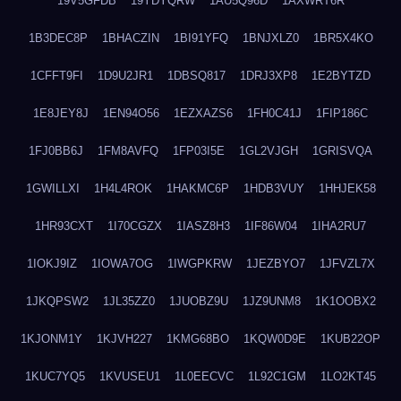
19V5GFDB
19YDYQRW
1AU5Q96D
1AXWRT6R
1B3DEC8P
1BHACZIN
1BI91YFQ
1BNJXLZ0
1BR5X4KO
1CFFT9FI
1D9U2JR1
1DBSQ817
1DRJ3XP8
1E2BYTZD
1E8JEY8J
1EN94O56
1EZXAZS6
1FH0C41J
1FIP186C
1FJ0BB6J
1FM8AVFQ
1FP03I5E
1GL2VJGH
1GRISVQA
1GWILLXI
1H4L4ROK
1HAKMC6P
1HDB3VUY
1HHJEK58
1HR93CXT
1I70CGZX
1IASZ8H3
1IF86W04
1IHA2RU7
1IOKJ9IZ
1IOWA7OG
1IWGPKRW
1JEZBYO7
1JFVZL7X
1JKQPSW2
1JL35ZZ0
1JUOBZ9U
1JZ9UNM8
1K1OOBX2
1KJONM1Y
1KJVH227
1KMG68BO
1KQW0D9E
1KUB22OP
1KUC7YQ5
1KVUSEU1
1L0EECVC
1L92C1GM
1LO2KT45