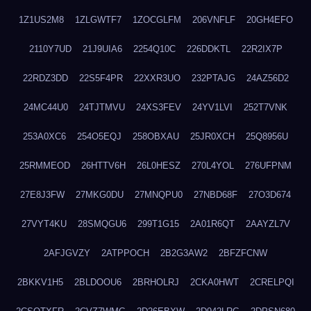
1Z1US2M8
1ZLGWTF7
1ZOCGLFM
206VNFLF
20GH4EFO
2110Y7UD
21J9UIA6
2254Q10C
226DDKTL
22R2IX7P
22RDZ3DD
22S5F4PR
22XXR3UO
232PTAJG
24AZ56D2
24MC44U0
24TJTMVU
24XS3FEV
24YV1LVI
252T7VNK
253A0XC6
254O5EQJ
258OBXAU
25JR0XCH
25Q8956U
25RMMEOD
26HTTV6H
26L0HESZ
270L4YOL
276UFPNM
27E8J3FW
27MKG0DU
27MNQPU0
27NBD68F
27O3D674
27VYT4KU
28SMQGU6
299T1G15
2A01R6QT
2AAYZL7V
2AFJGVZY
2ATPPOCH
2B2G3AW2
2BFZFCNW
2BKKV1H5
2BLDOOU6
2BRHOLRJ
2CKA0HWT
2CRELPQI