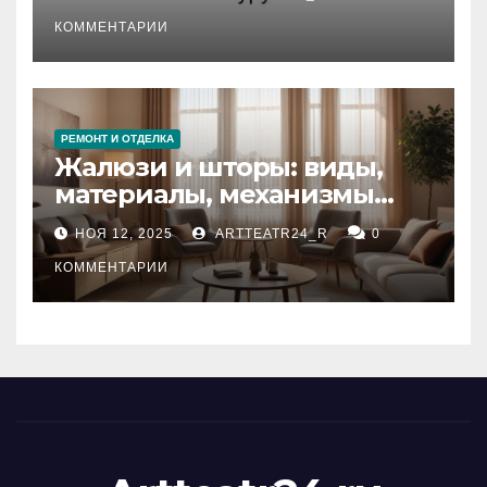
стихийных бедствий на
тезауруса
КОММЕНТАРИИ
РЕМОНТ И ОТДЕЛКА
Жалюзи и шторы: виды,
материалы, механизмы
управления и уход
НОЯ 12, 2025
ARTTEATR24_R
0
КОММЕНТАРИИ