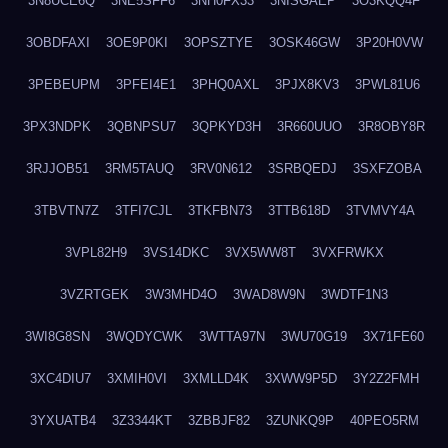
3N8UCE6Q
3NE5SFF6
3NH0FX33
3NISGAEP
3O3KQQ4F
3OBDFAXI
3OE9P0KI
3OPSZTYE
3OSK46GW
3P20H0VW
3PEBEUPM
3PFEI4E1
3PHQ0AXL
3PJX8KV3
3PWL81U6
3PX3NDPK
3QBNPSU7
3QPKYD3H
3R660UUO
3R8OBY8R
3RJJOB51
3RM5TAUQ
3RV0N612
3SRBQEDJ
3SXFZOBA
3TBVTN7Z
3TFI7CJL
3TKFBN73
3TTB618D
3TVMVY4A
3VPL82H9
3VS14DKC
3VX5WW8T
3VXFRWKX
3VZRTGEK
3W3MHD4O
3WAD8W9N
3WDTF1N3
3WI8G8SN
3WQDYCWK
3WTTA97N
3WU70G19
3X71FE60
3XC4DIU7
3XMIH0VI
3XMLLD4K
3XWW9P5D
3Y2Z2FMH
3YXUATB4
3Z3344KT
3ZBBJF82
3ZUNKQ9P
40PEO5RM