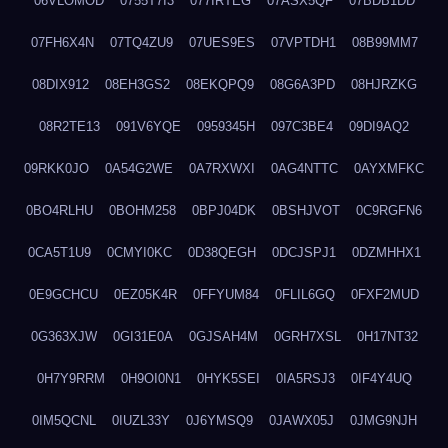
06VLOMOD
0755T7I3
077IRTEG
07ASX5QF
07BDB1DD
07FH6X4N
07TQ4ZU9
07UES9ES
07VPTDH1
08B99MM7
08DIX912
08EH3GS2
08EKQPQ9
08G6A3PD
08HJRZKG
08R2TE13
091V6YQE
0959345H
097C3BE4
09DI9AQ2
09RKK0JO
0A54G2WE
0A7RXWXI
0AG4NTTC
0AYXMFKC
0BO4RLHU
0BOHM258
0BPJ04DK
0BSHJVOT
0C9RGFN6
0CA5T1U9
0CMYI0KC
0D38QEGH
0DCJSPJ1
0DZMHHX1
0E9GCHCU
0EZ05K4R
0FFYUM84
0FLIL6GQ
0FXF2MUD
0G363XJW
0GI31E0A
0GJSAH4M
0GRH7XSL
0H17NT32
0H7Y9RRM
0H9OI0N1
0HYK5SEI
0IA5RSJ3
0IF4Y4UQ
0IM5QCNL
0IUZL33Y
0J6YMSQ9
0JAWX05J
0JMG9NJH