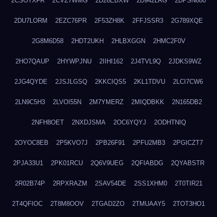
2CSOTXFR
2CVZ7WMG
2D26EBXW
2D942LRG
2DPSN680
2DU7LORM
2EZC76PR
2F53ZH8K
2FFJSSR3
2G789XQE
2G8M6D58
2HDT2UKH
2HLBXGGN
2HMC2F0V
2HO7QAUP
2HYWPJNU
2IIHI162
2J4TVL9Q
2JDKS9WZ
2JG4QYDE
2JSJLGSQ
2KKCIQS5
2KL1TDVU
2LCI7CW6
2LN9C5H3
2LVOI55N
2M7YMERZ
2MIQDBKK
2N165DB2
2NFH8OET
2NXDJSMA
2OC6YQYJ
2ODHTNIQ
2OYOC8EB
2P5KVO7J
2PB26F91
2PFU2MB3
2PGICZT7
2PJA33U1
2PK01RCU
2Q6V9UEG
2QFIABDG
2QYABSTR
2R02B74P
2RPXRAZM
2SAV54DE
2SS1XHM0
2T0TIR21
2T4QFIOC
2T8M8OOV
2TGAD2ZO
2TMUAAY5
2TOT3HO1