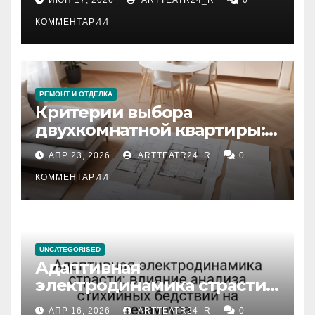
КОММЕНТАРИИ
РЕМОНТ И ОТДЕЛКА
Критерии выбора
двухкомнатной квартиры:
планировка, площадь,
АПР 23, 2026
ARTTEATR24_R
0
состояние и документация
КОММЕНТАРИИ
UNCATEGORISED
Адаптивная
электродинамика страсти:
влияние анализа
АПР 16, 2026
ARTTEATR24_R
0