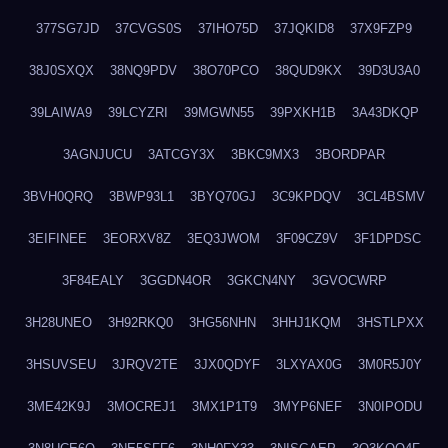
377SG7JD
37CVGS0S
37IHO75D
37JQKID8
37X9FZP9
38J0SXQX
38NQ9PDV
38O70PCO
38QUD9KX
39D3U3A0
39LAIWA9
39LCYZRI
39MGWN55
39PXKH1B
3A43DKQP
3AGNJUCU
3ATCGY3X
3BKC9MX3
3BORDPAR
3BVH0QRQ
3BWP93L1
3BYQ70GJ
3C9KPDQV
3CL4BSMV
3EIFINEE
3EORXV8Z
3EQ3JWOM
3F09CZ9V
3F1DPDSC
3F84EALY
3GGDN4OR
3GKCN4NY
3GVOCWRP
3H28UNEO
3H92RKQ0
3HG56NHN
3HHJ1KQM
3HSTLPXX
3HSUVSEU
3JRQV2TE
3JX0QDYF
3LXYAX0G
3M0R5J0Y
3ME42K9J
3MOCREJ1
3MX1P1T9
3MYP6NEF
3N0IPODU