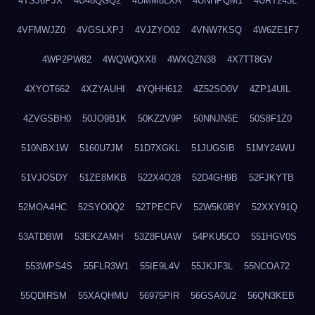
4TSJ6PJX
4U48QGQ2
4UMM8LXA
4UNHPQM1
4URT243L
4VFMWJZ0
4VGSLXPJ
4VJZYO02
4VNW7KSQ
4W6ZE1F7
4WP2PW82
4WQWQXX8
4WXQZN38
4X7TT8GV
4XYOT662
4XZYAUHI
4YQHH612
4Z52SO0V
4ZP14UIL
4ZVGSBH0
50JO9B1K
50KZ2V9P
50NNJN5E
50S8F1Z0
510NBX1W
5160U7JM
51D7XGKL
51JUGSIB
51MY24WU
51VJOSDY
51ZE8MKB
522X4O28
52D4GH9B
52FJKYTB
52MOA4HC
52SYO0Q2
52TPECFV
52W5K0BY
52XXY91Q
53ATDBWI
53EKZAMH
53Z8FUAW
54PKU5CO
551HGV0S
553WPS4S
55FLR3W1
55IE9L4V
55JKJF3L
55NCOA72
55QDIRSM
55XAQHMU
56975PIR
56GSA0U2
56QN3KEB