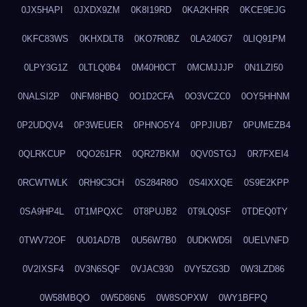
0JX5HAPI
0JXDX9ZM
0K8I19RD
0KA2KHRR
0KCE9EJG
0KFC83WS
0KHXDLT8
0KO7R0BZ
0LA240G7
0LIQ91PM
0LPY3G1Z
0LTLQ0B4
0M40H0CT
0MCMJJJP
0N1LZI50
0NALSI2P
0NFM8HBQ
0O1D2CFA
0O3VCZC0
0OY5HHNM
0P2UDQV4
0P3WEUER
0PHNO5Y4
0PPJIUB7
0PUMEZB4
0QLRKCUP
0QO261FR
0QR27BKM
0QV0STGJ
0R7FXEI4
0RCWTWLK
0RH9C3CH
0S284R8O
0S4IXXQE
0S9E2KPP
0SA9HP4L
0T1MPQXC
0T8PUJB2
0T9LQ0SF
0TDEQ0TY
0TWV72OF
0U01AD7B
0U56W7B0
0UDKWD5I
0UELVNFD
0V2IXSF4
0V3N6SQF
0VJAC930
0VY5ZG3D
0W3LZD86
0W58MBQO
0W5D86N5
0W8SOPXW
0WY1BFPQ