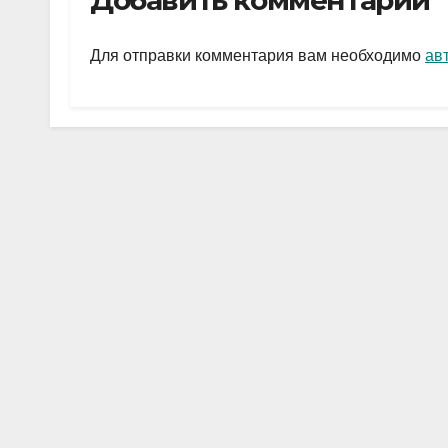
Добавить комментарий
gr
s
а
a
A
в
Для отправки комментария вам необходимо
ав
m
p
и
p
ть