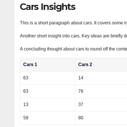
р
Cars Insights
p
а
p
в
This is a short paragraph about cars. It covers some in
и
Another short insight into cars. Key ideas are briefly 
т
ь
A concluding thought about cars to round off the conte
Cars 1
Cars 2
63
14
63
76
13
37
59
80