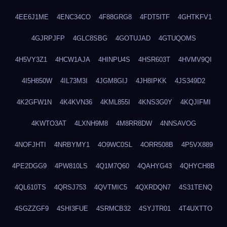
4EE6J1ME
4ENC34CO
4F88GRG8
4FDT5ITF
4GHTKFV1
4GJRPJFP
4GLC8SBG
4GOTUJAD
4GTUQOMS
4H5VY3Z1
4HCW1AJA
4HINPU4S
4HSR603T
4HVMV9QI
4I5H850W
4IL73M3I
4JGM8GIJ
4JH8IPKK
4JS349D2
4K2GFW1N
4K4KVN36
4KML855I
4KNS3G0Y
4KQJIFMI
4KWTO3AT
4LXNH9M8
4M8RR8DW
4NNSAVOG
4NOFJHTI
4NRBYMY1
4O9WC0SL
4ORR508B
4P5VX889
4PE2DGG9
4PW810LS
4Q1M7Q60
4QAHYG43
4QHYCH8B
4QL610TS
4QRSJ753
4QVTMIC5
4QXRDQN7
4S31TENQ
4SGZZGF9
4SHI3FUE
4SRMCB32
4SYJTR01
4T4UXTTO