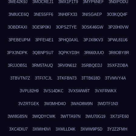
3ME42K9J
3MOCREJ1
3MX1P1T9
3MYP6NEF
3N0IPODU
3N8UCE6Q
3NE5SFF6
3NH0FX33
3NISGAEP
3O3KQQ4F
3OBDFAXI
3OE9P0KI
3OPSZTYE
3OSK46GW
3P20H0VW
3PEBEUPM
3PFEI4E1
3PHQ0AXL
3PJX8KV3
3PWL81U6
3PX3NDPK
3QBNPSU7
3QPKYD3H
3R660UUO
3R8OBY8R
3RJJOB51
3RM5TAUQ
3RV0N612
3SRBQEDJ
3SXFZOBA
3TBVTN7Z
3TFI7CJL
3TKFBN73
3TTB618D
3TVMVY4A
3VPL82H9
3VS14DKC
3VX5WW8T
3VXFRWKX
3VZRTGEK
3W3MHD4O
3WAD8W9N
3WDTF1N3
3WI8G8SN
3WQDYCWK
3WTTA97N
3WU70G19
3X71FE60
3XC4DIU7
3XMIH0VI
3XMLLD4K
3XWW9P5D
3Y2Z2FMH