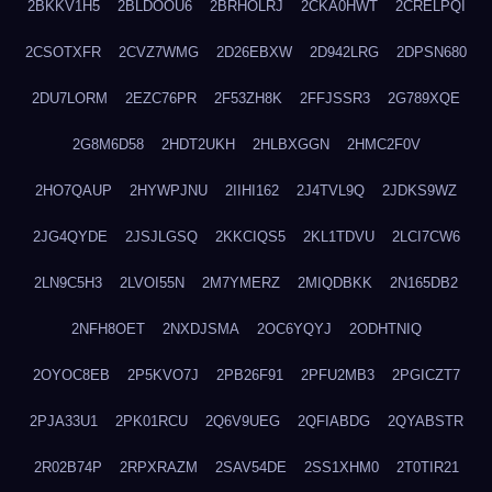
2BKKV1H5
2BLDOOU6
2BRHOLRJ
2CKA0HWT
2CRELPQI
2CSOTXFR
2CVZ7WMG
2D26EBXW
2D942LRG
2DPSN680
2DU7LORM
2EZC76PR
2F53ZH8K
2FFJSSR3
2G789XQE
2G8M6D58
2HDT2UKH
2HLBXGGN
2HMC2F0V
2HO7QAUP
2HYWPJNU
2IIHI162
2J4TVL9Q
2JDKS9WZ
2JG4QYDE
2JSJLGSQ
2KKCIQS5
2KL1TDVU
2LCI7CW6
2LN9C5H3
2LVOI55N
2M7YMERZ
2MIQDBKK
2N165DB2
2NFH8OET
2NXDJSMA
2OC6YQYJ
2ODHTNIQ
2OYOC8EB
2P5KVO7J
2PB26F91
2PFU2MB3
2PGICZT7
2PJA33U1
2PK01RCU
2Q6V9UEG
2QFIABDG
2QYABSTR
2R02B74P
2RPXRAZM
2SAV54DE
2SS1XHM0
2T0TIR21