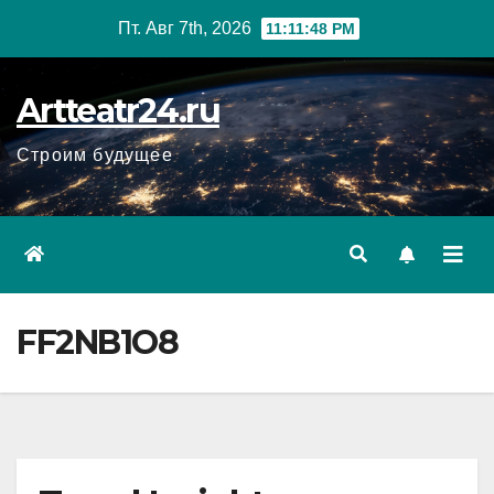
Перейти
Пт. Авг 7th, 2026
11:11:49 PM
к
содержанию
Artteatr24.ru
Строим будущее
FF2NB1O8