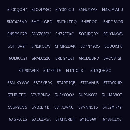
5LCKQGH7
5LOVPA8C
5LY0K9GU
5M4U4YA3
5M8JMWFU
5MC4C6M0
5MOLUGED
5NCKLFPQ
5NI5PO7L
5NROBV9R
5NSPSK7R
5NYZ03GV
5NZ2F7XQ
5OGIRQDY
5OIXNVW6
5OPF8A7F
5PI2KCCW
5PMRZDAK
5Q7NY9BS
5QDQI5F8
5QL8UU2J
5RALQ21C
5RBG4E64
5RCDBBFD
5ROV8T2I
5RP6DWR8
5RZ72FTS
5RZPCFKF
5RZQDHMO
5SNLKYWW
5ST3XE0K
5T4RFJQE
5TDWI9U5
5TDWKNIX
5THBIEFD
5TVPRN5V
5UJY0QQ2
5UPNX603
5UUMB8OT
5V5K9CVS
5VB3LIYB
5VTXJVNC
5VVNNS1S
5XJ2MR7Y
5XSF9JLS
5XU6ZP3A
5Y0HCRBH
5Y1QS60T
5Y86UZX6