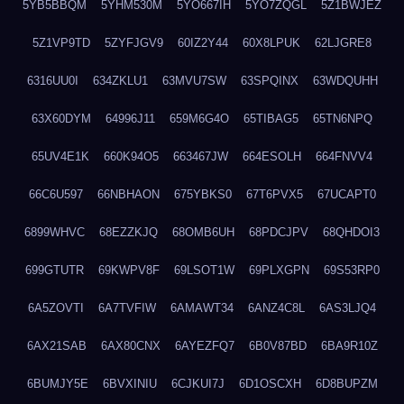
5YB5BBQM
5YHM530M
5YO667IH
5YO7ZQGL
5Z1BWJEZ
5Z1VP9TD
5ZYFJGV9
60IZ2Y44
60X8LPUK
62LJGRE8
6316UU0I
634ZKLU1
63MVU7SW
63SPQINX
63WDQUHH
63X60DYM
64996J11
659M6G4O
65TIBAG5
65TN6NPQ
65UV4E1K
660K94O5
663467JW
664ESOLH
664FNVV4
66C6U597
66NBHAON
675YBKS0
67T6PVX5
67UCAPT0
6899WHVC
68EZZKJQ
68OMB6UH
68PDCJPV
68QHDOI3
699GTUTR
69KWPV8F
69LSOT1W
69PLXGPN
69S53RP0
6A5ZOVTI
6A7TVFIW
6AMAWT34
6ANZ4C8L
6AS3LJQ4
6AX21SAB
6AX80CNX
6AYEZFQ7
6B0V87BD
6BA9R10Z
6BUMJY5E
6BVXINIU
6CJKUI7J
6D1OSCXH
6D8BUPZM