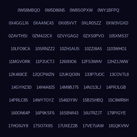
0W58MBQO
0W5D86N5
0W8SOPXW
0WY1BFPQ
0X4GG1J6
0XAANC43
0XI05VVT
0XLR0SZZ
0XW3VGXD
0ZAVTHSI
0ZM4J2CX
0ZVYGAG2
0ZXS0PVO
105XMS37
10LFO9CA
10SRNZZ2
10ZH1AUS
10ZZI8A5
1103WHO1
11MGVORK
11P2UCTJ
126I93O6
12FS3WHV
12HZ1JWW
12K469CE
12QCPWZN
12UKQO0N
133P7UOC
13COV7L8
14GYHZ3D
14H4A825
14M9BJ75
14NJ13LJ
14PRJLGB
14PRLC85
14WY7OYZ
1546DY9V
15B2SHBQ
15C9WR6H
160ON64P
16P9KSF6
16SBWI43
16U7RZJT
179PIGYE
17HG5UY8
17SO7X9S
17UXEZ2B
17VE7UAW
181QKVNV