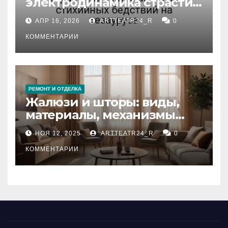
электродинамика страсти:
влияние анализа
АПР 16, 2026
ARTTEATR24_R
0
стихийных бедствий на
тезауруса
КОММЕНТАРИИ
РЕМОНТ И ОТДЕЛКА
Жалюзи и шторы: виды,
материалы, механизмы
управления и уход
НОЯ 12, 2025
ARTTEATR24_R
0
КОММЕНТАРИИ