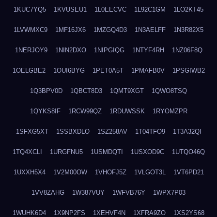
1KUC7YQ5
1KVUSEU1
1L0EECVC
1L92C1GM
1LO2KT45
1LVWMXC9
1MF16JX6
1MZGQ4D3
1N3AELFF
1N3R82X5
1NERJOY9
1NIN2DXO
1NIPGIQG
1NTYF4RH
1NZ06F8Q
1OELGBE2
1OUI6BYG
1PET0A5T
1PMAFB0V
1PSGIWB2
1Q3BPV0D
1QBCT8D3
1QMT9XGT
1QWO8TSQ
1QYKS8IF
1RCW99QZ
1RDUWSSK
1RYOMZPR
1SFXG5XT
1SSBXDLO
1SZ258AV
1T04TFO9
1T3A32QI
1TQ4XCLI
1URGFNU5
1USMDQTI
1USXOD9C
1UTQO46Q
1UXXH5X4
1V2M00OW
1VHOFJ5Z
1VLGOT3L
1VT6PD21
1VV8ZAHG
1W387VUY
1WFVB76Y
1WPX7P03
1WUHK6D4
1X9NP2FS
1XEHVF4N
1XFRA9ZO
1XS2YS68