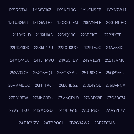
1XSROT4L
1YS8YJ6Z
1YSKFL0G
1YUCNSFB
1YYN7W1J
1Z1US2M8
1ZLGWTF7
1ZOCGLFM
206VNFLF
20GH4EFO
2110Y7UD
21J9UIA6
2254Q10C
226DDKTL
22R2IX7P
22RDZ3DD
22S5F4PR
22XXR3UO
232PTAJG
24AZ56D2
24MC44U0
24TJTMVU
24XS3FEV
24YV1LVI
252T7VNK
253A0XC6
254O5EQJ
258OBXAU
25JR0XCH
25Q8956U
25RMMEOD
26HTTV6H
26L0HESZ
270L4YOL
276UFPNM
27E8J3FW
27MKG0DU
27MNQPU0
27NBD68F
27O3D674
27VYT4KU
28SMQGU6
299T1G15
2A01R6QT
2AAYZL7V
2AFJGVZY
2ATPPOCH
2B2G3AW2
2BFZFCNW