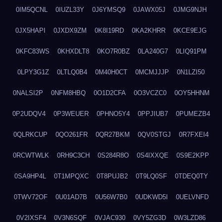
0IM5QCNL
0IUZL33Y
0J6YMSQ9
0JAWX05J
0JMG9NJH
0JX5HAPI
0JXDX9ZM
0K8I19RD
0KA2KHRR
0KCE9EJG
0KFC83WS
0KHXDLT8
0KO7R0BZ
0LA240G7
0LIQ91PM
0LPY3G1Z
0LTLQ0B4
0M40H0CT
0MCMJJJP
0N1LZI50
0NALSI2P
0NFM8HBQ
0O1D2CFA
0O3VCZC0
0OY5HHNM
0P2UDQV4
0P3WEUER
0PHNO5Y4
0PPJIUB7
0PUMEZB4
0QLRKCUP
0QO261FR
0QR27BKM
0QV0STGJ
0R7FXEI4
0RCWTWLK
0RH9C3CH
0S284R8O
0S4IXXQE
0S9E2KPP
0SA9HP4L
0T1MPQXC
0T8PUJB2
0T9LQ0SF
0TDEQ0TY
0TWV72OF
0U01AD7B
0U56W7B0
0UDKWD5I
0UELVNFD
0V2IXSF4
0V3N6SQF
0VJAC930
0VY5ZG3D
0W3LZD86