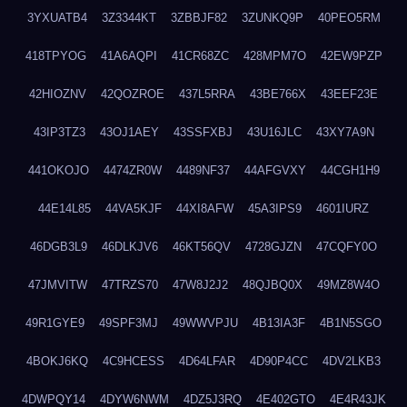
3YXUATB4
3Z3344KT
3ZBBJF82
3ZUNKQ9P
40PEO5RM
418TPYOG
41A6AQPI
41CR68ZC
428MPM7O
42EW9PZP
42HIOZNV
42QOZROE
437L5RRA
43BE766X
43EEF23E
43IP3TZ3
43OJ1AEY
43SSFXBJ
43U16JLC
43XY7A9N
441OKOJO
4474ZR0W
4489NF37
44AFGVXY
44CGH1H9
44E14L85
44VA5KJF
44XI8AFW
45A3IPS9
4601IURZ
46DGB3L9
46DLKJV6
46KT56QV
4728GJZN
47CQFY0O
47JMVITW
47TRZS70
47W8J2J2
48QJBQ0X
49MZ8W4O
49R1GYE9
49SPF3MJ
49WWVPJU
4B13IA3F
4B1N5SGO
4BOKJ6KQ
4C9HCESS
4D64LFAR
4D90P4CC
4DV2LKB3
4DWPQY14
4DYW6NWM
4DZ5J3RQ
4E402GTO
4E4R43JK