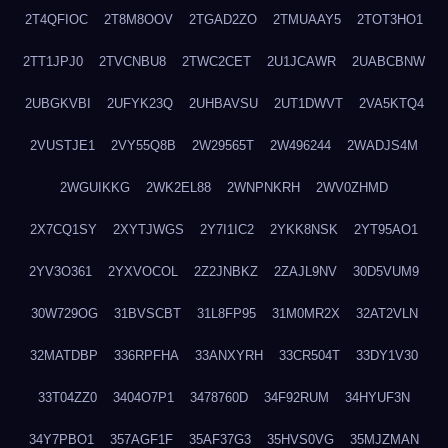
2T4QFIOC
2T8M8OOV
2TGAD2ZO
2TMUAAY5
2TOT3HO1
2TT1JPJ0
2TVCNBU8
2TWC2CET
2U1JCAWR
2UABCBNW
2UBGKVBI
2UFYK23Q
2UHBAVSU
2UT1DWVT
2VA5KTQ4
2VUSTJE1
2VY55Q8B
2W29565T
2W496244
2WADJS4M
2WGUIKKG
2WK2EL88
2WNPNKRH
2WV0ZHMD
2X7CQ1SY
2XYTJWGS
2Y7I1IC2
2YKK8NSK
2YT95AO1
2YV3O361
2YXVOCOL
2Z2JNBKZ
2ZAJL9NV
30D5VUM9
30W729OG
31BVSCBT
31L8FP95
31M0MR2X
32AT2VLN
32MATDBP
336RPFHA
33ANXYRH
33CR504T
33DY1V30
33T04ZZ0
3404O7P1
3478760D
34F92RUM
34HYUF3N
34Y7PBO1
357AGF1F
35AF37G3
35HVS0VG
35MJZMAN