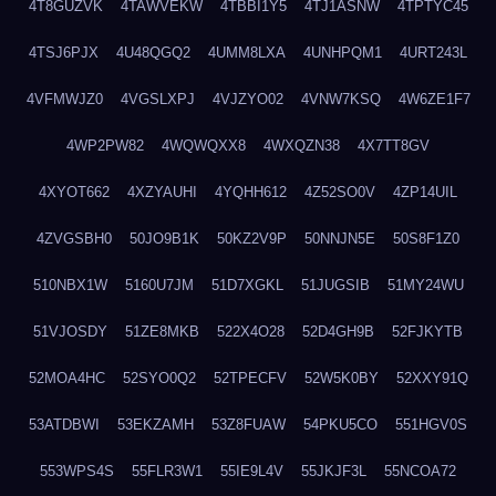
4T8GUZVK
4TAWVEKW
4TBBI1Y5
4TJ1ASNW
4TPTYC45
4TSJ6PJX
4U48QGQ2
4UMM8LXA
4UNHPQM1
4URT243L
4VFMWJZ0
4VGSLXPJ
4VJZYO02
4VNW7KSQ
4W6ZE1F7
4WP2PW82
4WQWQXX8
4WXQZN38
4X7TT8GV
4XYOT662
4XZYAUHI
4YQHH612
4Z52SO0V
4ZP14UIL
4ZVGSBH0
50JO9B1K
50KZ2V9P
50NNJN5E
50S8F1Z0
510NBX1W
5160U7JM
51D7XGKL
51JUGSIB
51MY24WU
51VJOSDY
51ZE8MKB
522X4O28
52D4GH9B
52FJKYTB
52MOA4HC
52SYO0Q2
52TPECFV
52W5K0BY
52XXY91Q
53ATDBWI
53EKZAMH
53Z8FUAW
54PKU5CO
551HGV0S
553WPS4S
55FLR3W1
55IE9L4V
55JKJF3L
55NCOA72