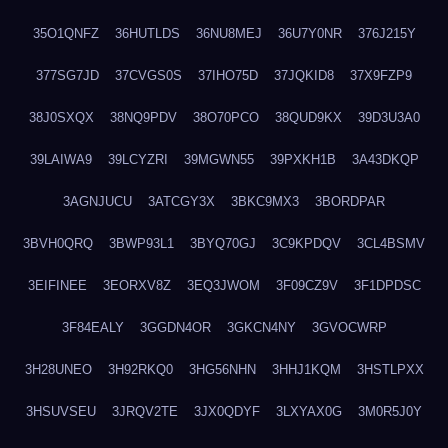
35O1QNFZ
36HUTLDS
36NU8MEJ
36U7Y0NR
376J215Y
377SG7JD
37CVGS0S
37IHO75D
37JQKID8
37X9FZP9
38J0SXQX
38NQ9PDV
38O70PCO
38QUD9KX
39D3U3A0
39LAIWA9
39LCYZRI
39MGWN55
39PXKH1B
3A43DKQP
3AGNJUCU
3ATCGY3X
3BKC9MX3
3BORDPAR
3BVH0QRQ
3BWP93L1
3BYQ70GJ
3C9KPDQV
3CL4BSMV
3EIFINEE
3EORXV8Z
3EQ3JWOM
3F09CZ9V
3F1DPDSC
3F84EALY
3GGDN4OR
3GKCN4NY
3GVOCWRP
3H28UNEO
3H92RKQ0
3HG56NHN
3HHJ1KQM
3HSTLPXX
3HSUVSEU
3JRQV2TE
3JX0QDYF
3LXYAX0G
3M0R5J0Y