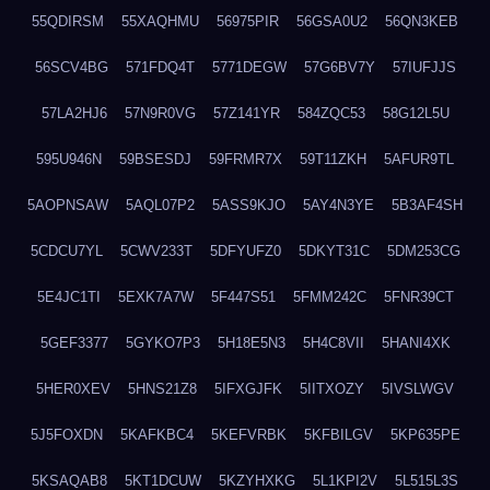
55QDIRSM
55XAQHMU
56975PIR
56GSA0U2
56QN3KEB
56SCV4BG
571FDQ4T
5771DEGW
57G6BV7Y
57IUFJJS
57LA2HJ6
57N9R0VG
57Z141YR
584ZQC53
58G12L5U
595U946N
59BSESDJ
59FRMR7X
59T11ZKH
5AFUR9TL
5AOPNSAW
5AQL07P2
5ASS9KJO
5AY4N3YE
5B3AF4SH
5CDCU7YL
5CWV233T
5DFYUFZ0
5DKYT31C
5DM253CG
5E4JC1TI
5EXK7A7W
5F447S51
5FMM242C
5FNR39CT
5GEF3377
5GYKO7P3
5H18E5N3
5H4C8VII
5HANI4XK
5HER0XEV
5HNS21Z8
5IFXGJFK
5IITXOZY
5IVSLWGV
5J5FOXDN
5KAFKBC4
5KEFVRBK
5KFBILGV
5KP635PE
5KSAQAB8
5KT1DCUW
5KZYHXKG
5L1KPI2V
5L515L3S