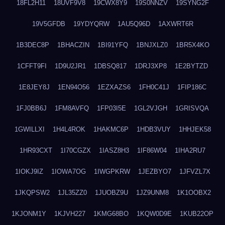
18FL2H11
18UVF9V8
19CWX8Y9
19S0NNZV
19SYNG2F
19V5GFDB
19YDYQRW
1AU5Q96D
1AXWRT6R
1B3DEC8P
1BHACZIN
1BI91YFQ
1BNJXLZ0
1BR5X4KO
1CFFT9FI
1D9U2JR1
1DBSQ817
1DRJ3XP8
1E2BYTZD
1E8JEY8J
1EN94O56
1EZXAZS6
1FH0C41J
1FIP186C
1FJ0BB6J
1FM8AVFQ
1FP03I5E
1GL2VJGH
1GRISVQA
1GWILLXI
1H4L4ROK
1HAKMC6P
1HDB3VUY
1HHJEK58
1HR93CXT
1I70CGZX
1IASZ8H3
1IF86W04
1IHA2RU7
1IOKJ9IZ
1IOWA7OG
1IWGPKRW
1JEZBYO7
1JFVZL7X
1JKQPSW2
1JL35ZZ0
1JUOBZ9U
1JZ9UNM8
1K1OOBX2
1KJONM1Y
1KJVH227
1KMG68BO
1KQW0D9E
1KUB22OP