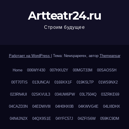
Artteatr24.ru
Строим будущее
Работает на WordPress
|
Тема: Newspaperex, автор
Themeansar
Home
006WY430
007HXU2Y
00MGT33M
00SAOS5H
00T70TIS
013UNCAI
0169XX1F
019K5LTP
01WS9NX2
023RN4UI
02SKVUL3
034UW6PW
03L7504Q
03ZRKE69
04CAZD3N
04EDWV8I
04H0HX0B
04KWVG4E
04LI8DHX
04N4JN2X
04QX9S1E
04YFC57J
04ZFIS6W
059KC9DM