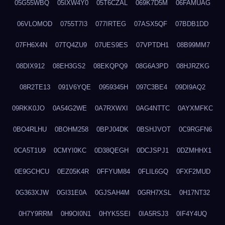
05G55WBQ
05IXW4Y0
05T6CZAL
069K7D5M
06FAMUAG
06VLOMOD
0755T7I3
077IRTEG
07ASX5QF
07BDB1DD
07FH6X4N
07TQ4ZU9
07UES9ES
07VPTDH1
08B99MM7
08DIX912
08EH3GS2
08EKQPQ9
08G6A3PD
08HJRZKG
08R2TE13
091V6YQE
0959345H
097C3BE4
09DI9AQ2
09RKK0JO
0A54G2WE
0A7RXWXI
0AG4NTTC
0AYXMFKC
0BO4RLHU
0BOHM258
0BPJ04DK
0BSHJVOT
0C9RGFN6
0CA5T1U9
0CMYI0KC
0D38QEGH
0DCJSPJ1
0DZMHHX1
0E9GCHCU
0EZ05K4R
0FFYUM84
0FLIL6GQ
0FXF2MUD
0G363XJW
0GI31E0A
0GJSAH4M
0GRH7XSL
0H17NT32
0H7Y9RRM
0H9OI0N1
0HYK5SEI
0IA5RSJ3
0IF4Y4UQ