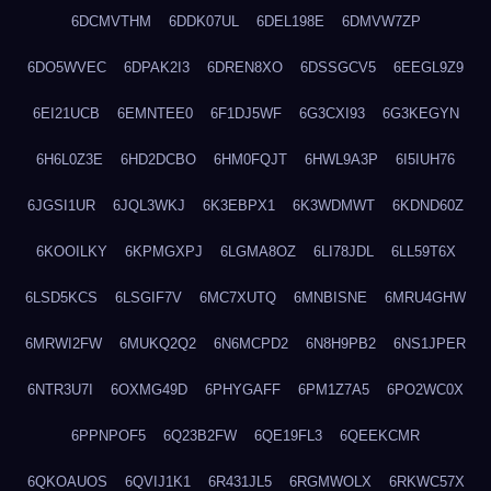
6DCMVTHM
6DDK07UL
6DEL198E
6DMVW7ZP
6DO5WVEC
6DPAK2I3
6DREN8XO
6DSSGCV5
6EEGL9Z9
6EI21UCB
6EMNTEE0
6F1DJ5WF
6G3CXI93
6G3KEGYN
6H6L0Z3E
6HD2DCBO
6HM0FQJT
6HWL9A3P
6I5IUH76
6JGSI1UR
6JQL3WKJ
6K3EBPX1
6K3WDMWT
6KDND60Z
6KOOILKY
6KPMGXPJ
6LGMA8OZ
6LI78JDL
6LL59T6X
6LSD5KCS
6LSGIF7V
6MC7XUTQ
6MNBISNE
6MRU4GHW
6MRWI2FW
6MUKQ2Q2
6N6MCPD2
6N8H9PB2
6NS1JPER
6NTR3U7I
6OXMG49D
6PHYGAFF
6PM1Z7A5
6PO2WC0X
6PPNPOF5
6Q23B2FW
6QE19FL3
6QEEKCMR
6QKOAUOS
6QVIJ1K1
6R431JL5
6RGMWOLX
6RKWC57X