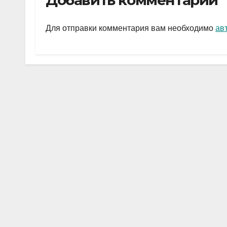
Добавить комментарий
gr
s
а
a
A
в
Для отправки комментария вам необходимо
ав
m
p
и
p
ть