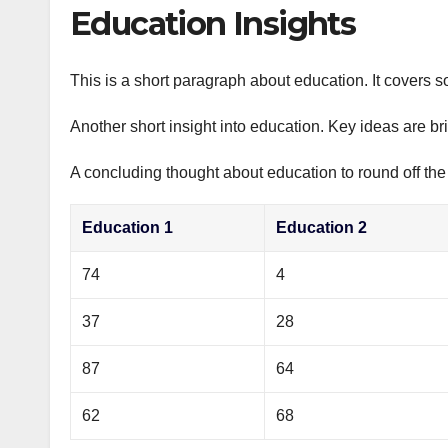
р
Education Insights
p
а
p
в
This is a short paragraph about education. It covers s
и
Another short insight into education. Key ideas are br
т
ь
A concluding thought about education to round off the
Education 1
Education 2
74
4
37
28
87
64
62
68