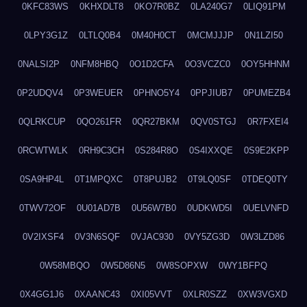
0KFC83WS
0KHXDLT8
0KO7R0BZ
0LA240G7
0LIQ91PM
0LPY3G1Z
0LTLQ0B4
0M40H0CT
0MCMJJJP
0N1LZI50
0NALSI2P
0NFM8HBQ
0O1D2CFA
0O3VCZC0
0OY5HHNM
0P2UDQV4
0P3WEUER
0PHNO5Y4
0PPJIUB7
0PUMEZB4
0QLRKCUP
0QO261FR
0QR27BKM
0QV0STGJ
0R7FXEI4
0RCWTWLK
0RH9C3CH
0S284R8O
0S4IXXQE
0S9E2KPP
0SA9HP4L
0T1MPQXC
0T8PUJB2
0T9LQ0SF
0TDEQ0TY
0TWV72OF
0U01AD7B
0U56W7B0
0UDKWD5I
0UELVNFD
0V2IXSF4
0V3N6SQF
0VJAC930
0VY5ZG3D
0W3LZD86
0W58MBQO
0W5D86N5
0W8SOPXW
0WY1BFPQ
0X4GG1J6
0XAANC43
0XI05VVT
0XLR0SZZ
0XW3VGXD