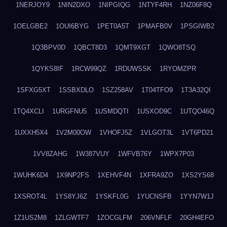
1NERJOY9
1NIN2DXO
1NIPGIQG
1NTYF4RH
1NZ06F8Q
1OELGBE2
1OUI6BYG
1PET0A5T
1PMAFB0V
1PSGIWB2
1Q3BPV0D
1QBCT8D3
1QMT9XGT
1QWO8TSQ
1QYKS8IF
1RCW99QZ
1RDUWSSK
1RYOMZPR
1SFXG5XT
1SSBXDLO
1SZ258AV
1T04TFO9
1T3A32QI
1TQ4XCLI
1URGFNU5
1USMDQTI
1USXOD9C
1UTQO46Q
1UXXH5X4
1V2M00OW
1VHOFJ5Z
1VLGOT3L
1VT6PD21
1VV8ZAHG
1W387VUY
1WFVB76Y
1WPX7P03
1WUHK6D4
1X9NP2FS
1XEHVF4N
1XFRA9ZO
1XS2YS68
1XSROT4L
1YS8YJ6Z
1YSKFL0G
1YUCNSFB
1YYN7W1J
1Z1US2M8
1ZLGWTF7
1ZOCGLFM
206VNFLF
20GH4EFO