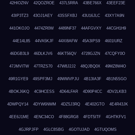
42HIOZNV
42QOZROE
437L5RRA
43BE766X
43EEF23E
43IP3TZ3
43OJ1AEY
43SSFXBJ
43U16JLC
43XY7A9N
441OKOJO
4474ZR0W
4489NF37
44AFGVXY
44CGH1H9
44E14L85
44VA5KJF
44XI8AFW
45A3IPS9
4601IURZ
46DGB3L9
46DLKJV6
46KT56QV
4728GJZN
47CQFY0O
47JMVITW
47TRZS70
47W8J2J2
48QJBQ0X
49MZ8W4O
49R1GYE9
49SPF3MJ
49WWVPJU
4B13IA3F
4B1N5SGO
4BOKJ6KQ
4C9HCESS
4D64LFAR
4D90P4CC
4DV2LKB3
4DWPQY14
4DYW6NWM
4DZ5J3RQ
4E402GTO
4E4R43JK
4EE6J1ME
4ENC34CO
4F88GRG8
4FDT5ITF
4GHTKFV1
4GJRPJFP
4GLC8SBG
4GOTUJAD
4GTUQOMS