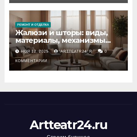
РЕМОНТ И ОТДЕЛКА
Жалюзи и шторы: виды,
материалы, механизмы
управления и уход
НОЯ 12, 2025
ARTTEATR24_R
0
КОММЕНТАРИИ
Artteatr24.ru