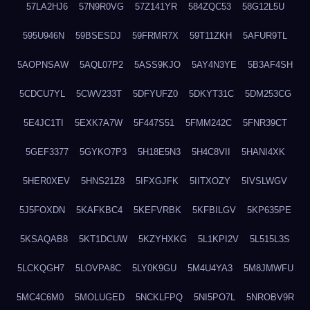
57LA2HJ6
57N9R0VG
57Z141YR
584ZQC53
58G12L5U
595U946N
59BSESDJ
59FRMR7X
59T11ZKH
5AFUR9TL
5AOPNSAW
5AQL07P2
5ASS9KJO
5AY4N3YE
5B3AF4SH
5CDCU7YL
5CWV233T
5DFYUFZ0
5DKYT31C
5DM253CG
5E4JC1TI
5EXK7A7W
5F447S51
5FMM242C
5FNR39CT
5GEF3377
5GYKO7P3
5H18E5N3
5H4C8VII
5HANI4XK
5HER0XEV
5HNS21Z8
5IFXGJFK
5IITXOZY
5IVSLWGV
5J5FOXDN
5KAFKBC4
5KEFVRBK
5KFBILGV
5KP635PE
5KSAQAB8
5KT1DCUW
5KZYHXKG
5L1KPI2V
5L515L3S
5LCKQGH7
5LOVPA8C
5LY0K9GU
5M4U4YA3
5M8JMWFU
5MC4C6M0
5MOLUGED
5NCKLFPQ
5NI5PO7L
5NROBV9R