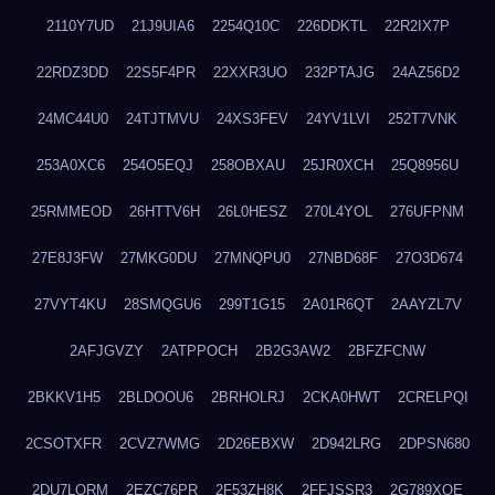
2110Y7UD
21J9UIA6
2254Q10C
226DDKTL
22R2IX7P
22RDZ3DD
22S5F4PR
22XXR3UO
232PTAJG
24AZ56D2
24MC44U0
24TJTMVU
24XS3FEV
24YV1LVI
252T7VNK
253A0XC6
254O5EQJ
258OBXAU
25JR0XCH
25Q8956U
25RMMEOD
26HTTV6H
26L0HESZ
270L4YOL
276UFPNM
27E8J3FW
27MKG0DU
27MNQPU0
27NBD68F
27O3D674
27VYT4KU
28SMQGU6
299T1G15
2A01R6QT
2AAYZL7V
2AFJGVZY
2ATPPOCH
2B2G3AW2
2BFZFCNW
2BKKV1H5
2BLDOOU6
2BRHOLRJ
2CKA0HWT
2CRELPQI
2CSOTXFR
2CVZ7WMG
2D26EBXW
2D942LRG
2DPSN680
2DU7LORM
2EZC76PR
2F53ZH8K
2FFJSSR3
2G789XQE