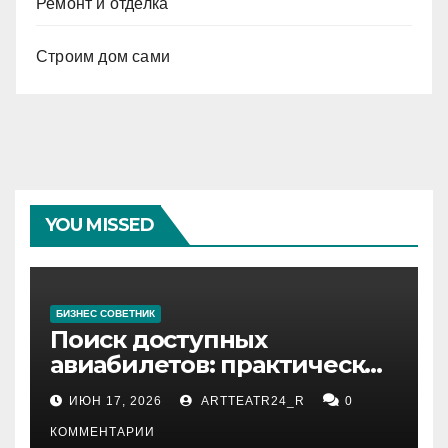
Ремонт и отделка
Строим дом сами
YOU MISSED
БИЗНЕС СОВЕТНИК
Поиск доступных
авиабилетов: практические
рекомендации
ИЮН 17, 2026
ARTTEATR24_R
0
КОММЕНТАРИИ