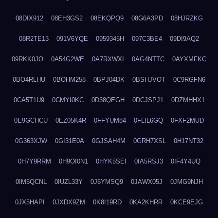
08DIX912
08EH3GS2
08EKQPQ9
08G6A3PD
08HJRZKG
08R2TE13
091V6YQE
0959345H
097C3BE4
09DI9AQ2
09RKK0JO
0A54G2WE
0A7RXWXI
0AG4NTTC
0AYXMFKC
0BO4RLHU
0BOHM258
0BPJ04DK
0BSHJVOT
0C9RGFN6
0CA5T1U9
0CMYI0KC
0D38QEGH
0DCJSPJ1
0DZMHHX1
0E9GCHCU
0EZ05K4R
0FFYUM84
0FLIL6GQ
0FXF2MUD
0G363XJW
0GI31E0A
0GJSAH4M
0GRH7XSL
0H17NT32
0H7Y9RRM
0H9OI0N1
0HYK5SEI
0IA5RSJ3
0IF4Y4UQ
0IM5QCNL
0IUZL33Y
0J6YMSQ9
0JAWX05J
0JMG9NJH
0JX5HAPI
0JXDX9ZM
0K8I19RD
0KA2KHRR
0KCE9EJG