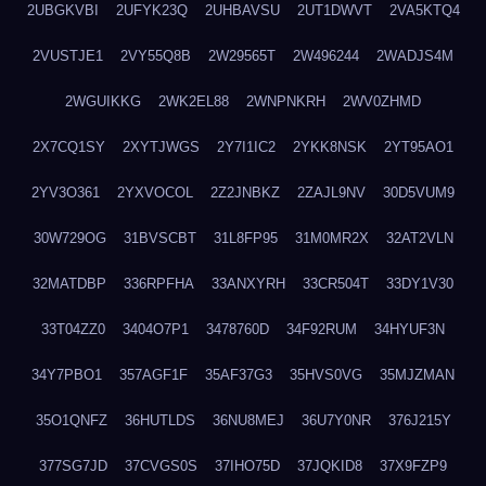
2UBGKVBI
2UFYK23Q
2UHBAVSU
2UT1DWVT
2VA5KTQ4
2VUSTJE1
2VY55Q8B
2W29565T
2W496244
2WADJS4M
2WGUIKKG
2WK2EL88
2WNPNKRH
2WV0ZHMD
2X7CQ1SY
2XYTJWGS
2Y7I1IC2
2YKK8NSK
2YT95AO1
2YV3O361
2YXVOCOL
2Z2JNBKZ
2ZAJL9NV
30D5VUM9
30W729OG
31BVSCBT
31L8FP95
31M0MR2X
32AT2VLN
32MATDBP
336RPFHA
33ANXYRH
33CR504T
33DY1V30
33T04ZZ0
3404O7P1
3478760D
34F92RUM
34HYUF3N
34Y7PBO1
357AGF1F
35AF37G3
35HVS0VG
35MJZMAN
35O1QNFZ
36HUTLDS
36NU8MEJ
36U7Y0NR
376J215Y
377SG7JD
37CVGS0S
37IHO75D
37JQKID8
37X9FZP9