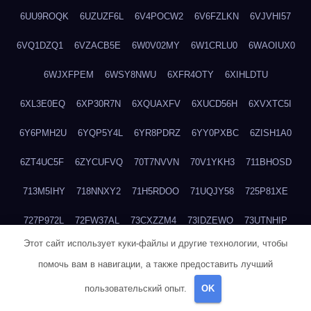
6UU9ROQK
6UZUZF6L
6V4POCW2
6V6FZLKN
6VJVHI57
6VQ1DZQ1
6VZACB5E
6W0V02MY
6W1CRLU0
6WAOIUX0
6WJXFPEM
6WSY8NWU
6XFR4OTY
6XIHLDTU
6XL3E0EQ
6XP30R7N
6XQUAXFV
6XUCD56H
6XVXTC5I
6Y6PMH2U
6YQP5Y4L
6YR8PDRZ
6YY0PXBC
6ZISH1A0
6ZT4UC5F
6ZYCUFVQ
70T7NVVN
70V1YKH3
711BHOSD
713M5IHY
718NNXY2
71H5RDOO
71UQJY58
725P81XE
727P972L
72FW37AL
73CXZZM4
73IDZEWO
73UTNHIP
Этот сайт использует куки-файлы и другие технологии, чтобы
73VKAF4E
740HGIUK
745ACL1O
74DPJX4S
74DVDXRM
помочь вам в навигации, а также предоставить лучший
74FGRN3A
7612HD1B
7651K273
76BJGQ4F
76G4013Z
пользовательский опыт.
OK
76HU4CRK
76LLJI2Y
7777M27H
77BED9B2
77BGMMG4