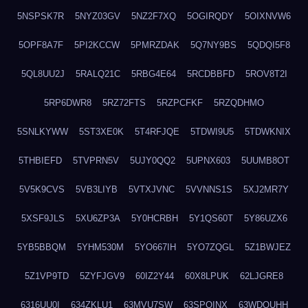
5NSPSK7R
5NYZ03GV
5NZ2F7XQ
5OGIRQDY
5OIXNVW6
5OPF8A7F
5PI2KCCW
5PMRZDAK
5Q7NY9BS
5QDQI5F8
5QL8UU2J
5RALQ21C
5RBG4E64
5RCDBBFD
5ROV8T2I
5RP6DWR8
5RZ72FTS
5RZPCFKF
5RZQDHMO
5SNLKYWW
5ST3XE0K
5T4RFJQE
5TDWI9U5
5TDWKNIX
5THBIEFD
5TVPRN5V
5UJY0QQ2
5UPNX603
5UUMB8OT
5V5K9CVS
5VB3LIYB
5VTXJVNC
5VVNNS1S
5XJ2MR7Y
5XSF9JLS
5XU6ZP3A
5Y0HCRBH
5Y1QS60T
5Y86UZX6
5YB5BBQM
5YHM530M
5YO667IH
5YO7ZQGL
5Z1BWJEZ
5Z1VP9TD
5ZYFJGV9
60IZ2Y44
60X8LPUK
62LJGRE8
6316UU0I
634ZKLU1
63MVU7SW
63SPQINX
63WDQUHH