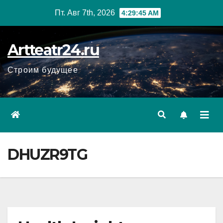
Перейти
Пт. Авг 7th, 2026
4:29:46 AM
к
содержанию
Artteatr24.ru
Строим будущее
DHUZR9TG