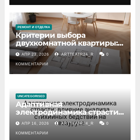
РЕМОНТ И ОТДЕЛКА
Критерии выбора
двухкомнатной квартиры:
планировка, площадь,
АПР 23, 2026
ARTTEATR24_R
0
состояние и документация
КОММЕНТАРИИ
UNCATEGORISED
Адаптивная
электродинамика страсти:
влияние анализа
АПР 16, 2026
ARTTEATR24_R
0
стихийных бедствий на
тезауруса
КОММЕНТАРИИ