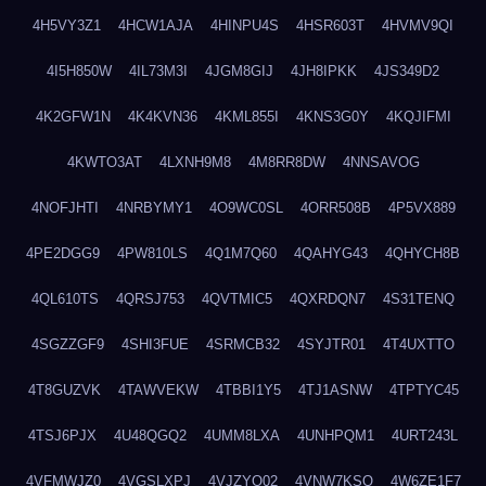
4H5VY3Z1
4HCW1AJA
4HINPU4S
4HSR603T
4HVMV9QI
4I5H850W
4IL73M3I
4JGM8GIJ
4JH8IPKK
4JS349D2
4K2GFW1N
4K4KVN36
4KML855I
4KNS3G0Y
4KQJIFMI
4KWTO3AT
4LXNH9M8
4M8RR8DW
4NNSAVOG
4NOFJHTI
4NRBYMY1
4O9WC0SL
4ORR508B
4P5VX889
4PE2DGG9
4PW810LS
4Q1M7Q60
4QAHYG43
4QHYCH8B
4QL610TS
4QRSJ753
4QVTMIC5
4QXRDQN7
4S31TENQ
4SGZZGF9
4SHI3FUE
4SRMCB32
4SYJTR01
4T4UXTTO
4T8GUZVK
4TAWVEKW
4TBBI1Y5
4TJ1ASNW
4TPTYC45
4TSJ6PJX
4U48QGQ2
4UMM8LXA
4UNHPQM1
4URT243L
4VFMWJZ0
4VGSLXPJ
4VJZYO02
4VNW7KSQ
4W6ZE1F7