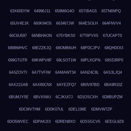
63X60DYM
64996J11
659M6G4O
65TIBAG5
65TN6NPQ
65UV4E1K
660K94O5
663467JW
664ESOLH
664FNVV4
66C6U597
66NBHAON
675YBKS0
67T6PVX5
67UCAPT0
6899WHVC
68EZZKJQ
68OMB6UH
68PDCJPV
68QHDOI3
699GTUTR
69KWPV8F
69LSOT1W
69PLXGPN
69S53RP0
6A5ZOVTI
6A7TVFIW
6AMAWT34
6ANZ4C8L
6AS3LJQ4
6AX21SAB
6AX80CNX
6AYEZFQ7
6B0V87BD
6BA9R10Z
6BUMJY5E
6BVXINIU
6CJKUI7J
6D1OSCXH
6D8BUPZM
6DCMVTHM
6DDK07UL
6DEL198E
6DMVW7ZP
6DO5WVEC
6DPAK2I3
6DREN8XO
6DSSGCV5
6EEGL9Z9