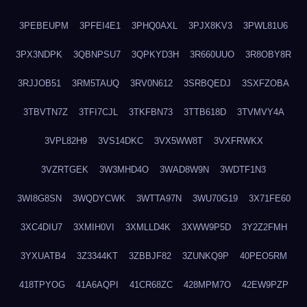
3PEBEUPM
3PFEI4E1
3PHQ0AXL
3PJX8KV3
3PWL81U6
3PX3NDPK
3QBNPSU7
3QPKYD3H
3R660UUO
3R8OBY8R
3RJJOB51
3RM5TAUQ
3RV0N612
3SRBQEDJ
3SXFZOBA
3TBVTN7Z
3TFI7CJL
3TKFBN73
3TTB618D
3TVMVY4A
3VPL82H9
3VS14DKC
3VX5WW8T
3VXFRWKX
3VZRTGEK
3W3MHD4O
3WAD8W9N
3WDTF1N3
3WI8G8SN
3WQDYCWK
3WTTA97N
3WU70G19
3X71FE60
3XC4DIU7
3XMIH0VI
3XMLLD4K
3XWW9P5D
3Y2Z2FMH
3YXUATB4
3Z3344KT
3ZBBJF82
3ZUNKQ9P
40PEO5RM
418TPYOG
41A6AQPI
41CR68ZC
428MPM7O
42EW9PZP