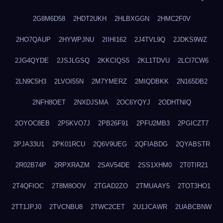
2G8M6D58
2HDT2UKH
2HLBXGGN
2HMC2F0V
2HO7QAUP
2HYWPJNU
2IIHI162
2J4TVL9Q
2JDKS9WZ
2JG4QYDE
2JSJLGSQ
2KKCIQS5
2KL1TDVU
2LCI7CW6
2LN9C5H3
2LVOI55N
2M7YMERZ
2MIQDBKK
2N165DB2
2NFH8OET
2NXDJSMA
2OC6YQYJ
2ODHTNIQ
2OYOC8EB
2P5KVO7J
2PB26F91
2PFU2MB3
2PGICZT7
2PJA33U1
2PK01RCU
2Q6V9UEG
2QFIABDG
2QYABSTR
2R02B74P
2RPXRAZM
2SAV54DE
2SS1XHM0
2T0TIR21
2T4QFIOC
2T8M8OOV
2TGAD2ZO
2TMUAAY5
2TOT3HO1
2TT1JPJ0
2TVCNBU8
2TWC2CET
2U1JCAWR
2UABCBNW