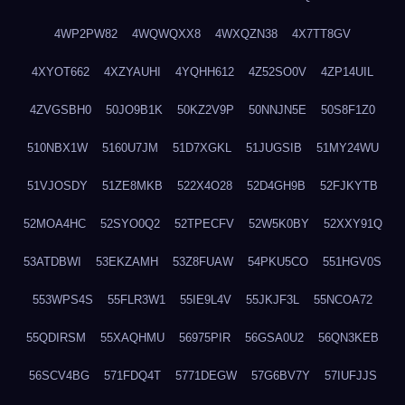
4WP2PW82
4WQWQXX8
4WXQZN38
4X7TT8GV
4XYOT662
4XZYAUHI
4YQHH612
4Z52SO0V
4ZP14UIL
4ZVGSBH0
50JO9B1K
50KZ2V9P
50NNJN5E
50S8F1Z0
510NBX1W
5160U7JM
51D7XGKL
51JUGSIB
51MY24WU
51VJOSDY
51ZE8MKB
522X4O28
52D4GH9B
52FJKYTB
52MOA4HC
52SYO0Q2
52TPECFV
52W5K0BY
52XXY91Q
53ATDBWI
53EKZAMH
53Z8FUAW
54PKU5CO
551HGV0S
553WPS4S
55FLR3W1
55IE9L4V
55JKJF3L
55NCOA72
55QDIRSM
55XAQHMU
56975PIR
56GSA0U2
56QN3KEB
56SCV4BG
571FDQ4T
5771DEGW
57G6BV7Y
57IUFJJS