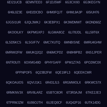
6EI21UCB
6EMNTEE0
6F1DJ5WF
6G3CXI93
6G3KEGYN
6H6L0Z3E
6HD2DCBO
6HM0FQJT
6HWL9A3P
6I5IUH76
6JGSI1UR
6JQL3WKJ
6K3EBPX1
6K3WDMWT
6KDND60Z
6KOOILKY
6KPMGXPJ
6LGMA8OZ
6LI78JDL
6LL59T6X
6LSD5KCS
6LSGIF7V
6MC7XUTQ
6MNBISNE
6MRU4GHW
6MRWI2FW
6MUKQ2Q2
6N6MCPD2
6N8H9PB2
6NS1JPER
6NTR3U7I
6OXMG49D
6PHYGAFF
6PM1Z7A5
6PO2WC0X
6PPNPOF5
6Q23B2FW
6QE19FL3
6QEEKCMR
6QKOAUOS
6QVIJ1K1
6R431JL5
6RGMWOLX
6RKWC57X
6RMKNV3X
6RV8LARZ
6SBTC8OR
6T3R3AJM
6TKE2JE3
6TPRWJZM
6U06OJTH
6UJEQ0CF
6UQ42P16
6UTK14DG