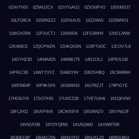
0ZAVTHSI
0ZM4J2CX
0ZVYGAG2
0ZXS0PVO
105XMS37
10LFO9CA
10SRNZZ2
10ZH1AUS
10ZZI8A5
1103WHO1
11MGVORK
11P2UCTJ
126I93O6
12FS3WHV
12HZ1JWW
12K469CE
12QCPWZN
12UKQO0N
133P7UOC
13COV7L8
14GYHZ3D
14H4A825
14M9BJ75
14NJ13LJ
14PRJLGB
14PRLC85
14WY7OYZ
1546DY9V
15B2SHBQ
15C9WR6H
160ON64P
16P9KSF6
16SBWI43
16U7RZJT
179PIGYE
17HG5UY8
17SO7X9S
17UXEZ2B
17VE7UAW
181QKVNV
18FL2H11
18UVF9V8
19CWX8Y9
19S0NNZV
19SYNG2F
19V5GFDB
19YDYQRW
1AU5Q96D
1AXWRT6R
1B3DEC8P
1BHACZIN
1BI91YFQ
1BNJXLZ0
1BR5X4KO