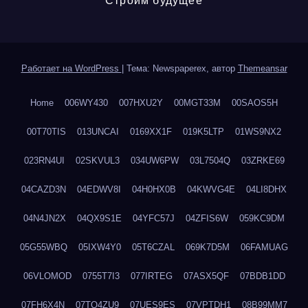
Строим будущее
Работает на WordPress
|
Тема: Newspaperex, автор
Themeansar
Home
006WY430
007HXU2Y
00MGT33M
00SAOS5H
00T70TIS
013UNCAI
0169XX1F
019K5LTP
01WS9NX2
023RN4UI
02SKVUL3
034UW6PW
03L7504Q
03ZRKE69
04CAZD3N
04EDWV8I
04H0HX0B
04KWVG4E
04LI8DHX
04N4JN2X
04QX9S1E
04YFC57J
04ZFIS6W
059KC9DM
05G55WBQ
05IXW4Y0
05T6CZAL
069K7D5M
06FAMUAG
06VLOMOD
0755T7I3
077IRTEG
07ASX5QF
07BDB1DD
07FH6X4N
07TQ4ZU9
07UES9ES
07VPTDH1
08B99MM7