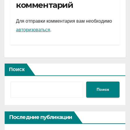
gr
s
а
комментарий
a
A
в
m
p
и
Для отправки комментария вам необходимо
p
ть
авторизоваться
.
Поиск
Поиск
Последние публикации