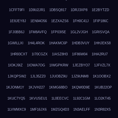
1CFFT9FI
1D9U2JR1
1DBSQ817
1DRJ3XP8
1E2BYTZD
1E8JEY8J
1EN94O56
1EZXAZS6
1FH0C41J
1FIP186C
1FJ0BB6J
1FM8AVFQ
1FP03I5E
1GL2VJGH
1GRISVQA
1GWILLXI
1H4L4ROK
1HAKMC6P
1HDB3VUY
1HHJEK58
1HR93CXT
1I70CGZX
1IASZ8H3
1IF86W04
1IHA2RU7
1IOKJ9IZ
1IOWA7OG
1IWGPKRW
1JEZBYO7
1JFVZL7X
1JKQPSW2
1JL35ZZ0
1JUOBZ9U
1JZ9UNM8
1K1OOBX2
1KJONM1Y
1KJVH227
1KMG68BO
1KQW0D9E
1KUB22OP
1KUC7YQ5
1KVUSEU1
1L0EECVC
1L92C1GM
1LO2KT45
1LVWMXC9
1MF16JX6
1MZGQ4D3
1N3AELFF
1N3R82X5