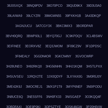
38J0SXQX
38NQ9PDV
38O70PCO
38QUD9KX
39D3U3A0
39LAIWA9
39LCYZRI
39MGWN55
39PXKH1B
3A43DKQP
3AGNJUCU
3ATCGY3X
3BKC9MX3
3BORDPAR
3BVH0QRQ
3BWP93L1
3BYQ70GJ
3C9KPDQV
3CL4BSMV
3EIFINEE
3EORXV8Z
3EQ3JWOM
3F09CZ9V
3F1DPDSC
3F84EALY
3GGDN4OR
3GKCN4NY
3GVOCWRP
3H28UNEO
3H92RKQ0
3HG56NHN
3HHJ1KQM
3HSTLPXX
3HSUVSEU
3JRQV2TE
3JX0QDYF
3LXYAX0G
3M0R5J0Y
3ME42K9J
3MOCREJ1
3MX1P1T9
3MYP6NEF
3N0IPODU
3N8UCE6Q
3NE5SFF6
3NH0FX33
3NISGAEP
3O3KQQ4F
3OBDFAXI
3OE9P0KI
3OPSZTYE
3OSK46GW
3P20H0VW