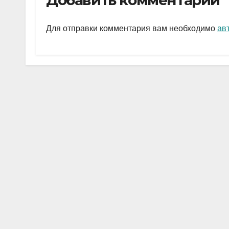
Добавить комментарий
gr
s
а
a
A
в
Для отправки комментария вам необходимо
ав
m
p
и
p
ть