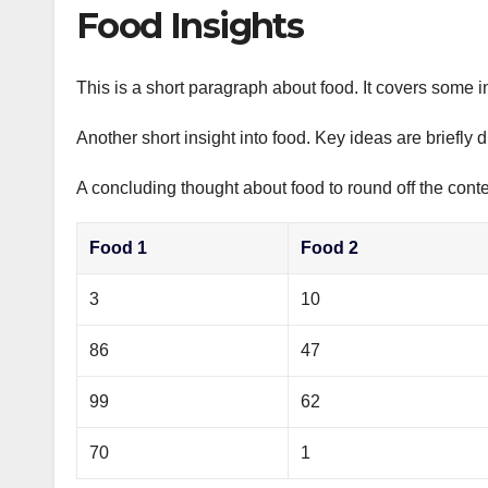
р
Food Insights
p
а
p
в
This is a short paragraph about food. It covers some i
и
Another short insight into food. Key ideas are briefly 
т
ь
A concluding thought about food to round off the conte
Food 1
Food 2
3
10
86
47
99
62
70
1