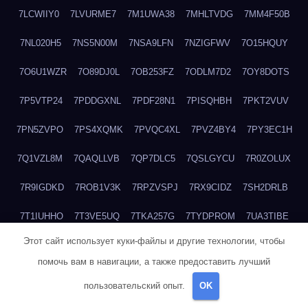
7LCWIIY0
7LVURME7
7M1UWA38
7MHLTVDG
7MM4F50B
7NL020H5
7NS5N00M
7NSA9LFN
7NZIGFWV
7O15HQUY
7O6U1WZR
7O89DJ0L
7OB253FZ
7ODLM7D2
7OY8DOTS
7P5VTP24
7PDDGXNL
7PDF28N1
7PISQHBH
7PKT2VUV
7PN5ZVPO
7PS4XQMK
7PVQC4XL
7PVZ4BY4
7PY3EC1H
7Q1VZL8M
7QAQLLVB
7QP7DLC5
7QSLGYCU
7R0ZOLUX
7R9IGDKD
7ROB1V3K
7RPZVSPJ
7RX9CIDZ
7SH2DRLB
7T1IUHHO
7T3VE5UQ
7TKA257G
7TYDPROM
7UA3TIBE
Этот сайт использует куки-файлы и другие технологии, чтобы
7ULOHB33
7UTVLU59
7V2MI6BF
7V37GO5C
7V513WU4
помочь вам в навигации, а также предоставить лучший
7VACJZDW
7WHDQ1JB
7WHY4Z0N
7WQXY6L4
пользовательский опыт.
OK
7WRFNCB0
7WWR3W39
7WZCNQ7C
7X1TM5XQ