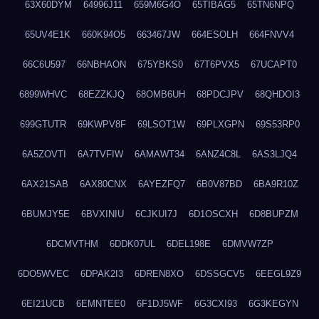
63X60DYM
64996J11
659M6G4O
65TIBAG5
65TN6NPQ
65UV4E1K
660K94O5
663467JW
664ESOLH
664FNVV4
66C6U597
66NBHAON
675YBKS0
67T6PVX5
67UCAPT0
6899WHVC
68EZZKJQ
68OMB6UH
68PDCJPV
68QHDOI3
699GTUTR
69KWPV8F
69LSOT1W
69PLXGPN
69S53RP0
6A5ZOVTI
6A7TVFIW
6AMAWT34
6ANZ4C8L
6AS3LJQ4
6AX21SAB
6AX80CNX
6AYEZFQ7
6B0V87BD
6BA9R10Z
6BUMJY5E
6BVXINIU
6CJKUI7J
6D1OSCXH
6D8BUPZM
6DCMVTHM
6DDK07UL
6DEL198E
6DMVW7ZP
6DO5WVEC
6DPAK2I3
6DREN8XO
6DSSGCV5
6EEGL9Z9
6EI21UCB
6EMNTEE0
6F1DJ5WF
6G3CXI93
6G3KEGYN