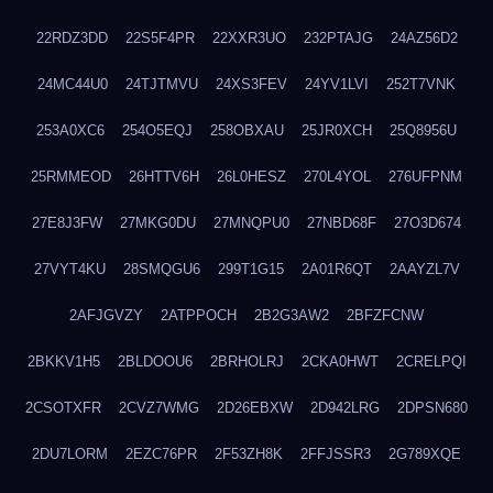
22RDZ3DD
22S5F4PR
22XXR3UO
232PTAJG
24AZ56D2
24MC44U0
24TJTMVU
24XS3FEV
24YV1LVI
252T7VNK
253A0XC6
254O5EQJ
258OBXAU
25JR0XCH
25Q8956U
25RMMEOD
26HTTV6H
26L0HESZ
270L4YOL
276UFPNM
27E8J3FW
27MKG0DU
27MNQPU0
27NBD68F
27O3D674
27VYT4KU
28SMQGU6
299T1G15
2A01R6QT
2AAYZL7V
2AFJGVZY
2ATPPOCH
2B2G3AW2
2BFZFCNW
2BKKV1H5
2BLDOOU6
2BRHOLRJ
2CKA0HWT
2CRELPQI
2CSOTXFR
2CVZ7WMG
2D26EBXW
2D942LRG
2DPSN680
2DU7LORM
2EZC76PR
2F53ZH8K
2FFJSSR3
2G789XQE