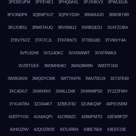
3PEBEUPM
3PFEI4E1
3PHQ0AXL
3PJX8KV3
3PWL81U6
3PX3NDPK
3QBNPSU7
3QPKYD3H
3R660UUO
3R8OBY8R
3RJJOB51
3RM5TAUQ
3RV0N612
3SRBQEDJ
3SXFZOBA
3TBVTN7Z
3TFI7CJL
3TKFBN73
3TTB618D
3TVMVY4A
3VPL82H9
3VS14DKC
3VX5WW8T
3VXFRWKX
3VZRTGEK
3W3MHD4O
3WAD8W9N
3WDTF1N3
3WI8G8SN
3WQDYCWK
3WTTA97N
3WU70G19
3X71FE60
3XC4DIU7
3XMIH0VI
3XMLLD4K
3XWW9P5D
3Y2Z2FMH
3YXUATB4
3Z3344KT
3ZBBJF82
3ZUNKQ9P
40PEO5RM
418TPYOG
41A6AQPI
41CR68ZC
428MPM7O
42EW9PZP
42HIOZNV
42QOZROE
437L5RRA
43BE766X
43EEF23E