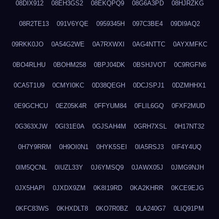
08DIX912
08EH3GS2
08EKQPQ9
08G6A3PD
08HJRZKG
08R2TE13
091V6YQE
0959345H
097C3BE4
09DI9AQ2
09RKK0JO
0A54G2WE
0A7RXWXI
0AG4NTTC
0AYXMFKC
0BO4RLHU
0BOHM258
0BPJ04DK
0BSHJVOT
0C9RGFN6
0CA5T1U9
0CMYI0KC
0D38QEGH
0DCJSPJ1
0DZMHHX1
0E9GCHCU
0EZ05K4R
0FFYUM84
0FLIL6GQ
0FXF2MUD
0G363XJW
0GI31E0A
0GJSAH4M
0GRH7XSL
0H17NT32
0H7Y9RRM
0H9OI0N1
0HYK5SEI
0IA5RSJ3
0IF4Y4UQ
0IM5QCNL
0IUZL33Y
0J6YMSQ9
0JAWX05J
0JMG9NJH
0JX5HAPI
0JXDX9ZM
0K8I19RD
0KA2KHRR
0KCE9EJG
0KFC83WS
0KHXDLT8
0KO7R0BZ
0LA240G7
0LIQ91PM