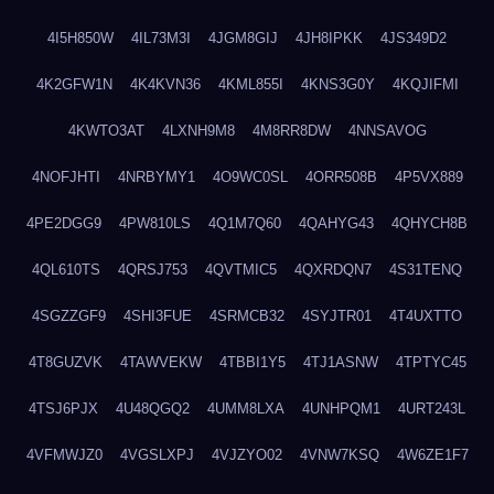
4I5H850W
4IL73M3I
4JGM8GIJ
4JH8IPKK
4JS349D2
4K2GFW1N
4K4KVN36
4KML855I
4KNS3G0Y
4KQJIFMI
4KWTO3AT
4LXNH9M8
4M8RR8DW
4NNSAVOG
4NOFJHTI
4NRBYMY1
4O9WC0SL
4ORR508B
4P5VX889
4PE2DGG9
4PW810LS
4Q1M7Q60
4QAHYG43
4QHYCH8B
4QL610TS
4QRSJ753
4QVTMIC5
4QXRDQN7
4S31TENQ
4SGZZGF9
4SHI3FUE
4SRMCB32
4SYJTR01
4T4UXTTO
4T8GUZVK
4TAWVEKW
4TBBI1Y5
4TJ1ASNW
4TPTYC45
4TSJ6PJX
4U48QGQ2
4UMM8LXA
4UNHPQM1
4URT243L
4VFMWJZ0
4VGSLXPJ
4VJZYO02
4VNW7KSQ
4W6ZE1F7