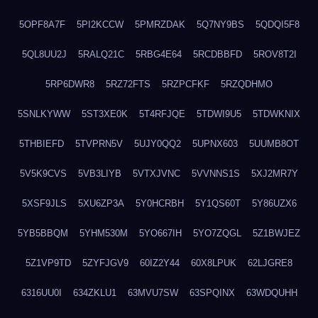
5OPF8A7F
5PI2KCCW
5PMRZDAK
5Q7NY9BS
5QDQI5F8
5QL8UU2J
5RALQ21C
5RBG4E64
5RCDBBFD
5ROV8T2I
5RP6DWR8
5RZ72FTS
5RZPCFKF
5RZQDHMO
5SNLKYWW
5ST3XE0K
5T4RFJQE
5TDWI9U5
5TDWKNIX
5THBIEFD
5TVPRN5V
5UJY0QQ2
5UPNX603
5UUMB8OT
5V5K9CVS
5VB3LIYB
5VTXJVNC
5VVNNS1S
5XJ2MR7Y
5XSF9JLS
5XU6ZP3A
5Y0HCRBH
5Y1QS60T
5Y86UZX6
5YB5BBQM
5YHM530M
5YO667IH
5YO7ZQGL
5Z1BWJEZ
5Z1VP9TD
5ZYFJGV9
60IZ2Y44
60X8LPUK
62LJGRE8
6316UU0I
634ZKLU1
63MVU7SW
63SPQINX
63WDQUHH