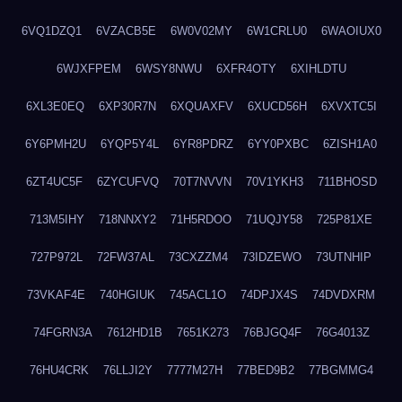
6VQ1DZQ1
6VZACB5E
6W0V02MY
6W1CRLU0
6WAOIUX0
6WJXFPEM
6WSY8NWU
6XFR4OTY
6XIHLDTU
6XL3E0EQ
6XP30R7N
6XQUAXFV
6XUCD56H
6XVXTC5I
6Y6PMH2U
6YQP5Y4L
6YR8PDRZ
6YY0PXBC
6ZISH1A0
6ZT4UC5F
6ZYCUFVQ
70T7NVVN
70V1YKH3
711BHOSD
713M5IHY
718NNXY2
71H5RDOO
71UQJY58
725P81XE
727P972L
72FW37AL
73CXZZM4
73IDZEWO
73UTNHIP
73VKAF4E
740HGIUK
745ACL1O
74DPJX4S
74DVDXRM
74FGRN3A
7612HD1B
7651K273
76BJGQ4F
76G4013Z
76HU4CRK
76LLJI2Y
7777M27H
77BED9B2
77BGMMG4