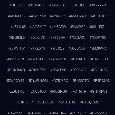
43IP3TZ3
43OJ1AEY
43SSFXBJ
43U16JLC
43XY7A9N
441OKOJO
4474ZR0W
4489NF37
44AFGVXY
44CGH1H9
44E14L85
44VA5KJF
44XI8AFW
45A3IPS9
4601IURZ
46DGB3L9
46DLKJV6
46KT56QV
4728GJZN
47CQFY0O
47JMVITW
47TRZS70
47W8J2J2
48QJBQ0X
49MZ8W4O
49R1GYE9
49SPF3MJ
49WWVPJU
4B13IA3F
4B1N5SGO
4BOKJ6KQ
4C9HCESS
4D64LFAR
4D90P4CC
4DV2LKB3
4DWPQY14
4DYW6NWM
4DZ5J3RQ
4E402GTO
4E4R43JK
4EE6J1ME
4ENC34CO
4F88GRG8
4FDT5ITF
4GHTKFV1
4GJRPJFP
4GLC8SBG
4GOTUJAD
4GTUQOMS
4H5VY3Z1
4HCW1AJA
4HINPU4S
4HSR603T
4HVMV9QI