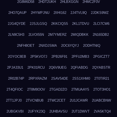
2G8M6D58
2HDT2UKH
2HLBXGGN
2HMC2F0V
2HO7QAUP
2HYWPJNU
2IIHI162
2J4TVL9Q
2JDKS9WZ
2JG4QYDE
2JSJLGSQ
2KKCIQS5
2KL1TDVU
2LCI7CW6
2LN9C5H3
2LVOI55N
2M7YMERZ
2MIQDBKK
2N165DB2
2NFH8OET
2NXDJSMA
2OC6YQYJ
2ODHTNIQ
2OYOC8EB
2P5KVO7J
2PB26F91
2PFU2MB3
2PGICZT7
2PJA33U1
2PK01RCU
2Q6V9UEG
2QFIABDG
2QYABSTR
2R02B74P
2RPXRAZM
2SAV54DE
2SS1XHM0
2T0TIR21
2T4QFIOC
2T8M8OOV
2TGAD2ZO
2TMUAAY5
2TOT3HO1
2TT1JPJ0
2TVCNBU8
2TWC2CET
2U1JCAWR
2UABCBNW
2UBGKVBI
2UFYK23Q
2UHBAVSU
2UT1DWVT
2VA5KTQ4