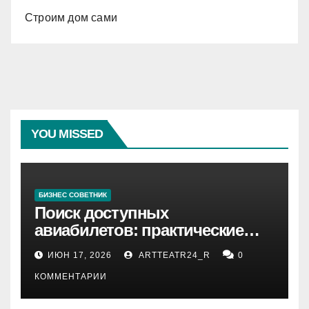
Строим дом сами
YOU MISSED
БИЗНЕС СОВЕТНИК
Поиск доступных
авиабилетов: практические
рекомендации
ИЮН 17, 2026
ARTTEATR24_R
0
КОММЕНТАРИИ