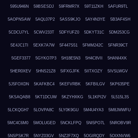
595U946N
59BSESDJ
59FRMR7X
59T11ZKH
5AFUR9TL
5AOPNSAW
5AQL07P2
5ASS9KJO
5AY4N3YE
5B3AF4SH
5CDCU7YL
5CWV233T
5DFYUFZ0
5DKYT31C
5DM253CG
5E4JC1TI
5EXK7A7W
5F447S51
5FMM242C
5FNR39CT
5GEF3377
5GYKO7P3
5H18E5N3
5H4C8VII
5HANI4XK
5HER0XEV
5HNS21Z8
5IFXGJFK
5IITXOZY
5IVSLWGV
5J5FOXDN
5KAFKBC4
5KEFVRBK
5KFBILGV
5KP635PE
5KSAQAB8
5KT1DCUW
5KZYHXKG
5L1KPI2V
5L515L3S
5LCKQGH7
5LOVPA8C
5LY0K9GU
5M4U4YA3
5M8JMWFU
5MC4C6M0
5MOLUGED
5NCKLFPQ
5NI5PO7L
5NROBV9R
5NSPSK7R
5NYZ03GV
5NZ2F7XQ
5OGIRQDY
5OIXNVW6