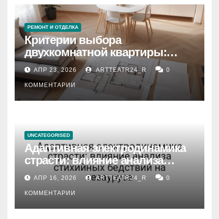
РЕМОНТ И ОТДЕЛКА
Критерии выбора
двухкомнатной квартиры:
планировка, площадь,
АПР 23, 2026
ARTTEATR24_R
0
состояние и документация
КОММЕНТАРИИ
UNCATEGORISED
Адаптивная электродинамика
страсти: влияние анализа
стихийных бедствий на
АПР 16, 2026
ARTTEATR24_R
0
тезауруса
КОММЕНТАРИИ