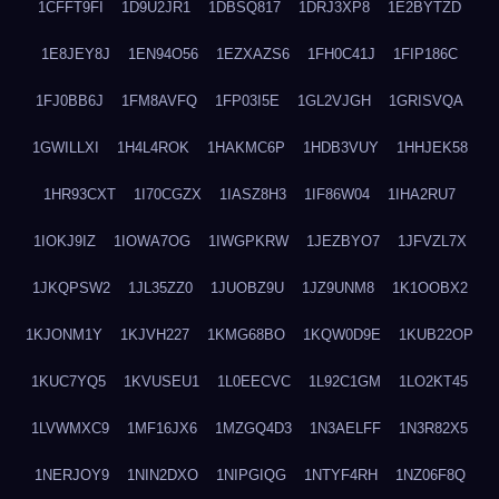
1CFFT9FI
1D9U2JR1
1DBSQ817
1DRJ3XP8
1E2BYTZD
1E8JEY8J
1EN94O56
1EZXAZS6
1FH0C41J
1FIP186C
1FJ0BB6J
1FM8AVFQ
1FP03I5E
1GL2VJGH
1GRISVQA
1GWILLXI
1H4L4ROK
1HAKMC6P
1HDB3VUY
1HHJEK58
1HR93CXT
1I70CGZX
1IASZ8H3
1IF86W04
1IHA2RU7
1IOKJ9IZ
1IOWA7OG
1IWGPKRW
1JEZBYO7
1JFVZL7X
1JKQPSW2
1JL35ZZ0
1JUOBZ9U
1JZ9UNM8
1K1OOBX2
1KJONM1Y
1KJVH227
1KMG68BO
1KQW0D9E
1KUB22OP
1KUC7YQ5
1KVUSEU1
1L0EECVC
1L92C1GM
1LO2KT45
1LVWMXC9
1MF16JX6
1MZGQ4D3
1N3AELFF
1N3R82X5
1NERJOY9
1NIN2DXO
1NIPGIQG
1NTYF4RH
1NZ06F8Q