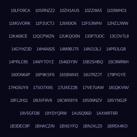
10LFO9CA
10SRNZZ2
10ZH1AUS
10ZZI8A5
1103WHO1
11MGVORK
11P2UCTJ
126I93O6
12FS3WHV
12HZ1JWW
12K469CE
12QCPWZN
12UKQO0N
133P7UOC
13COV7L8
14GYHZ3D
14H4A825
14M9BJ75
14NJ13LJ
14PRJLGB
14PRLC85
14WY7OYZ
1546DY9V
15B2SHBQ
15C9WR6H
160ON64P
16P9KSF6
16SBWI43
16U7RZJT
179PIGYE
17HG5UY8
17SO7X9S
17UXEZ2B
17VE7UAW
181QKVNV
18FL2H11
18UVF9V8
19CWX8Y9
19S0NNZV
19SYNG2F
19V5GFDB
19YDYQRW
1AU5Q96D
1AXWRT6R
1B3DEC8P
1BHACZIN
1BI91YFQ
1BNJXLZ0
1BR5X4KO