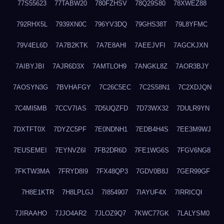
77S55623
77TABW20
780FZHSV
78Q29S80
78XWEZ88
792RHX5L
7939XN0C
796YV3DQ
79GHS38T
79L8YFMC
79V4EL6D
7A7B2KTK
7A7E8AHI
7AEEJVFI
7AGCKJXN
7AIBYJBI
7AJR6D3X
7AMTLOH9
7ANGKL8Z
7AOR3BJY
7AOSYN3G
7BVHAFGY
7C26C5EC
7C2S58N1
7C2XDJQN
7C4MI5MB
7CCV7IAS
7D5UQZFD
7D73WX32
7DULR9YN
7DXTFT0X
7DYZC5PF
7E0NDNH1
7EDB4H4S
7EE3M9WJ
7EUSEMEI
7EYNVZ6I
7FB2DR6D
7FE1WG6S
7FGV6NG8
7FKTW3MA
7FRYD8I9
7FX48QP3
7GDV0B8J
7GER99GF
7H8E1KTR
7H8LPLGJ
7I854907
7IAYUF4X
7IRRICQI
7JIRAAHO
7JJO4AR2
7JLOZ9Q7
7KWC77GK
7LALYSM0