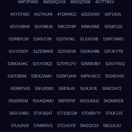
4WP2PW82
4WQWQXX8
4WXQZN38
4X7TT8GV
4XYOT662
4XZYAUHI
4YQHH612
4Z52SO0V
4ZP14UIL
4ZVGSBH0
50JO9B1K
50KZ2V9P
50NNJN5E
50S8F1Z0
510NBX1W
5160U7JM
51D7XGKL
51JUGSIB
51MY24WU
51VJOSDY
51ZE8MKB
522X4O28
52D4GH9B
52FJKYTB
52MOA4HC
52SYO0Q2
52TPECFV
52W5K0BY
52XXY91Q
53ATDBWI
53EKZAMH
53Z8FUAW
54PKU5CO
551HGV0S
553WPS4S
55FLR3W1
55IE9L4V
55JKJF3L
55NCOA72
55QDIRSM
55XAQHMU
56975PIR
56GSA0U2
56QN3KEB
56SCV4BG
571FDQ4T
5771DEGW
57G6BV7Y
57IUFJJS
57LA2HJ6
57N9R0VG
57Z141YR
584ZQC53
58G12L5U