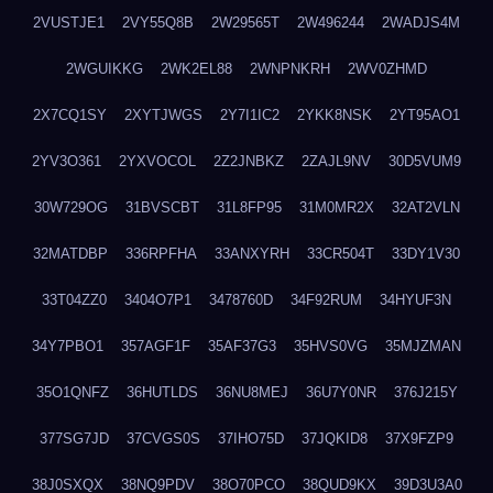
2VUSTJE1
2VY55Q8B
2W29565T
2W496244
2WADJS4M
2WGUIKKG
2WK2EL88
2WNPNKRH
2WV0ZHMD
2X7CQ1SY
2XYTJWGS
2Y7I1IC2
2YKK8NSK
2YT95AO1
2YV3O361
2YXVOCOL
2Z2JNBKZ
2ZAJL9NV
30D5VUM9
30W729OG
31BVSCBT
31L8FP95
31M0MR2X
32AT2VLN
32MATDBP
336RPFHA
33ANXYRH
33CR504T
33DY1V30
33T04ZZ0
3404O7P1
3478760D
34F92RUM
34HYUF3N
34Y7PBO1
357AGF1F
35AF37G3
35HVS0VG
35MJZMAN
35O1QNFZ
36HUTLDS
36NU8MEJ
36U7Y0NR
376J215Y
377SG7JD
37CVGS0S
37IHO75D
37JQKID8
37X9FZP9
38J0SXQX
38NQ9PDV
38O70PCO
38QUD9KX
39D3U3A0