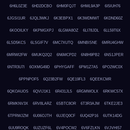
6H6L0Z3E
6HD2DCBO
6HM0FQJT
6HWL9A3P
6I5IUH76
6JGSI1UR
6JQL3WKJ
6K3EBPX1
6K3WDMWT
6KDND60Z
6KOOILKY
6KPMGXPJ
6LGMA8OZ
6LI78JDL
6LL59T6X
6LSD5KCS
6LSGIF7V
6MC7XUTQ
6MNBISNE
6MRU4GHW
6MRWI2FW
6MUKQ2Q2
6N6MCPD2
6N8H9PB2
6NS1JPER
6NTR3U7I
6OXMG49D
6PHYGAFF
6PM1Z7A5
6PO2WC0X
6PPNPOF5
6Q23B2FW
6QE19FL3
6QEEKCMR
6QKOAUOS
6QVIJ1K1
6R431JL5
6RGMWOLX
6RKWC57X
6RMKNV3X
6RV8LARZ
6SBTC8OR
6T3R3AJM
6TKE2JE3
6TPRWJZM
6U06OJTH
6UJEQ0CF
6UQ42P16
6UTK14DG
6UU9ROQK
6UZUZF6L
6V4POCW2
6V6FZLKN
6VJVHI57