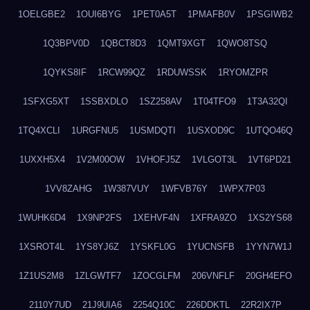
1OELGBE2
1OUI6BYG
1PET0A5T
1PMAFB0V
1PSGIWB2
1Q3BPV0D
1QBCT8D3
1QMT9XGT
1QWO8TSQ
1QYKS8IF
1RCW99QZ
1RDUWSSK
1RYOMZPR
1SFXG5XT
1SSBXDLO
1SZ258AV
1T04TFO9
1T3A32QI
1TQ4XCLI
1URGFNU5
1USMDQTI
1USXOD9C
1UTQO46Q
1UXXH5X4
1V2M00OW
1VHOFJ5Z
1VLGOT3L
1VT6PD21
1VV8ZAHG
1W387VUY
1WFVB76Y
1WPX7P03
1WUHK6D4
1X9NP2FS
1XEHVF4N
1XFRA9ZO
1XS2YS68
1XSROT4L
1YS8YJ6Z
1YSKFL0G
1YUCNSFB
1YYN7W1J
1Z1US2M8
1ZLGWTF7
1ZOCGLFM
206VNFLF
20GH4EFO
2110Y7UD
21J9UIA6
2254Q10C
226DDKTL
22R2IX7P