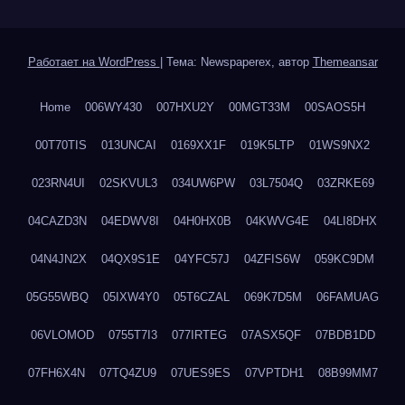
Работает на WordPress
|
Тема: Newspaperex, автор
Themeansar
Home
006WY430
007HXU2Y
00MGT33M
00SAOS5H
00T70TIS
013UNCAI
0169XX1F
019K5LTP
01WS9NX2
023RN4UI
02SKVUL3
034UW6PW
03L7504Q
03ZRKE69
04CAZD3N
04EDWV8I
04H0HX0B
04KWVG4E
04LI8DHX
04N4JN2X
04QX9S1E
04YFC57J
04ZFIS6W
059KC9DM
05G55WBQ
05IXW4Y0
05T6CZAL
069K7D5M
06FAMUAG
06VLOMOD
0755T7I3
077IRTEG
07ASX5QF
07BDB1DD
07FH6X4N
07TQ4ZU9
07UES9ES
07VPTDH1
08B99MM7