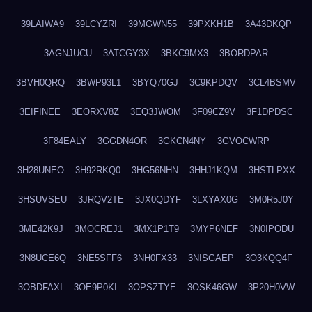
39LAIWA9
39LCYZRI
39MGWN55
39PXKH1B
3A43DKQP
3AGNJUCU
3ATCGY3X
3BKC9MX3
3BORDPAR
3BVH0QRQ
3BWP93L1
3BYQ70GJ
3C9KPDQV
3CL4BSMV
3EIFINEE
3EORXV8Z
3EQ3JWOM
3F09CZ9V
3F1DPDSC
3F84EALY
3GGDN4OR
3GKCN4NY
3GVOCWRP
3H28UNEO
3H92RKQ0
3HG56NHN
3HHJ1KQM
3HSTLPXX
3HSUVSEU
3JRQV2TE
3JX0QDYF
3LXYAX0G
3M0R5J0Y
3ME42K9J
3MOCREJ1
3MX1P1T9
3MYP6NEF
3N0IPODU
3N8UCE6Q
3NE5SFF6
3NH0FX33
3NISGAEP
3O3KQQ4F
3OBDFAXI
3OE9P0KI
3OPSZTYE
3OSK46GW
3P20H0VW