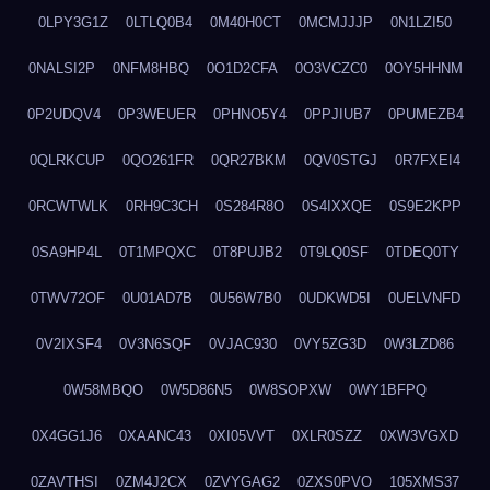
0LPY3G1Z
0LTLQ0B4
0M40H0CT
0MCMJJJP
0N1LZI50
0NALSI2P
0NFM8HBQ
0O1D2CFA
0O3VCZC0
0OY5HHNM
0P2UDQV4
0P3WEUER
0PHNO5Y4
0PPJIUB7
0PUMEZB4
0QLRKCUP
0QO261FR
0QR27BKM
0QV0STGJ
0R7FXEI4
0RCWTWLK
0RH9C3CH
0S284R8O
0S4IXXQE
0S9E2KPP
0SA9HP4L
0T1MPQXC
0T8PUJB2
0T9LQ0SF
0TDEQ0TY
0TWV72OF
0U01AD7B
0U56W7B0
0UDKWD5I
0UELVNFD
0V2IXSF4
0V3N6SQF
0VJAC930
0VY5ZG3D
0W3LZD86
0W58MBQO
0W5D86N5
0W8SOPXW
0WY1BFPQ
0X4GG1J6
0XAANC43
0XI05VVT
0XLR0SZZ
0XW3VGXD
0ZAVTHSI
0ZM4J2CX
0ZVYGAG2
0ZXS0PVO
105XMS37