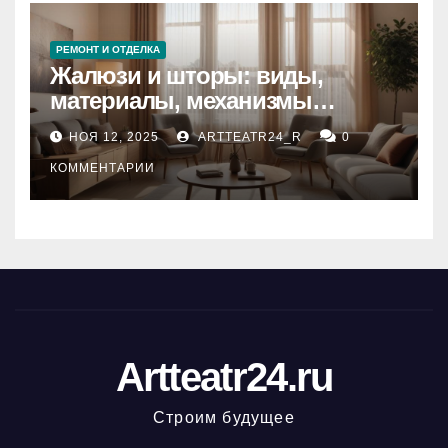
РЕМОНТ И ОТДЕЛКА
Жалюзи и шторы: виды,
материалы, механизмы
управления и уход
НОЯ 12, 2025
ARTTEATR24_R
0
КОММЕНТАРИИ
Artteatr24.ru
Строим будущее