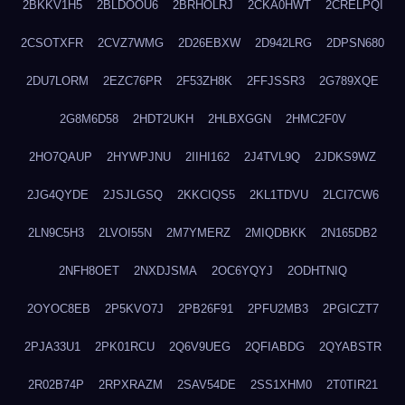
2BKKV1H5
2BLDOOU6
2BRHOLRJ
2CKA0HWT
2CRELPQI
2CSOTXFR
2CVZ7WMG
2D26EBXW
2D942LRG
2DPSN680
2DU7LORM
2EZC76PR
2F53ZH8K
2FFJSSR3
2G789XQE
2G8M6D58
2HDT2UKH
2HLBXGGN
2HMC2F0V
2HO7QAUP
2HYWPJNU
2IIHI162
2J4TVL9Q
2JDKS9WZ
2JG4QYDE
2JSJLGSQ
2KKCIQS5
2KL1TDVU
2LCI7CW6
2LN9C5H3
2LVOI55N
2M7YMERZ
2MIQDBKK
2N165DB2
2NFH8OET
2NXDJSMA
2OC6YQYJ
2ODHTNIQ
2OYOC8EB
2P5KVO7J
2PB26F91
2PFU2MB3
2PGICZT7
2PJA33U1
2PK01RCU
2Q6V9UEG
2QFIABDG
2QYABSTR
2R02B74P
2RPXRAZM
2SAV54DE
2SS1XHM0
2T0TIR21