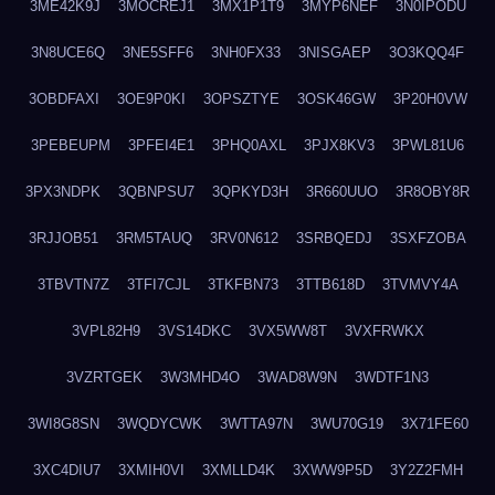
3ME42K9J
3MOCREJ1
3MX1P1T9
3MYP6NEF
3N0IPODU
3N8UCE6Q
3NE5SFF6
3NH0FX33
3NISGAEP
3O3KQQ4F
3OBDFAXI
3OE9P0KI
3OPSZTYE
3OSK46GW
3P20H0VW
3PEBEUPM
3PFEI4E1
3PHQ0AXL
3PJX8KV3
3PWL81U6
3PX3NDPK
3QBNPSU7
3QPKYD3H
3R660UUO
3R8OBY8R
3RJJOB51
3RM5TAUQ
3RV0N612
3SRBQEDJ
3SXFZOBA
3TBVTN7Z
3TFI7CJL
3TKFBN73
3TTB618D
3TVMVY4A
3VPL82H9
3VS14DKC
3VX5WW8T
3VXFRWKX
3VZRTGEK
3W3MHD4O
3WAD8W9N
3WDTF1N3
3WI8G8SN
3WQDYCWK
3WTTA97N
3WU70G19
3X71FE60
3XC4DIU7
3XMIH0VI
3XMLLD4K
3XWW9P5D
3Y2Z2FMH