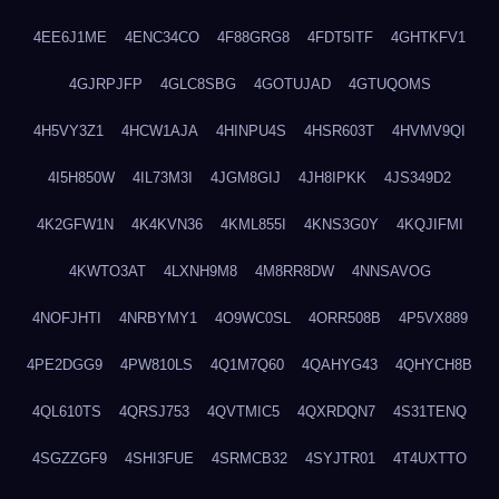
4EE6J1ME
4ENC34CO
4F88GRG8
4FDT5ITF
4GHTKFV1
4GJRPJFP
4GLC8SBG
4GOTUJAD
4GTUQOMS
4H5VY3Z1
4HCW1AJA
4HINPU4S
4HSR603T
4HVMV9QI
4I5H850W
4IL73M3I
4JGM8GIJ
4JH8IPKK
4JS349D2
4K2GFW1N
4K4KVN36
4KML855I
4KNS3G0Y
4KQJIFMI
4KWTO3AT
4LXNH9M8
4M8RR8DW
4NNSAVOG
4NOFJHTI
4NRBYMY1
4O9WC0SL
4ORR508B
4P5VX889
4PE2DGG9
4PW810LS
4Q1M7Q60
4QAHYG43
4QHYCH8B
4QL610TS
4QRSJ753
4QVTMIC5
4QXRDQN7
4S31TENQ
4SGZZGF9
4SHI3FUE
4SRMCB32
4SYJTR01
4T4UXTTO