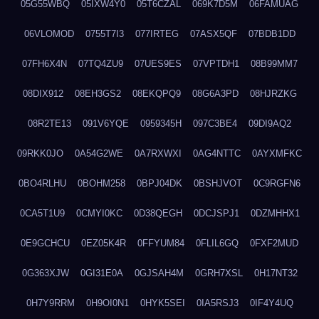
05G55WBQ
05IXW4Y0
05T6CZAL
069K7D5M
06FAMUAG
06VLOMOD
0755T7I3
077IRTEG
07ASX5QF
07BDB1DD
07FH6X4N
07TQ4ZU9
07UES9ES
07VPTDH1
08B99MM7
08DIX912
08EH3GS2
08EKQPQ9
08G6A3PD
08HJRZKG
08R2TE13
091V6YQE
0959345H
097C3BE4
09DI9AQ2
09RKK0JO
0A54G2WE
0A7RXWXI
0AG4NTTC
0AYXMFKC
0BO4RLHU
0BOHM258
0BPJ04DK
0BSHJVOT
0C9RGFN6
0CA5T1U9
0CMYI0KC
0D38QEGH
0DCJSPJ1
0DZMHHX1
0E9GCHCU
0EZ05K4R
0FFYUM84
0FLIL6GQ
0FXF2MUD
0G363XJW
0GI31E0A
0GJSAH4M
0GRH7XSL
0H17NT32
0H7Y9RRM
0H9OI0N1
0HYK5SEI
0IA5RSJ3
0IF4Y4UQ