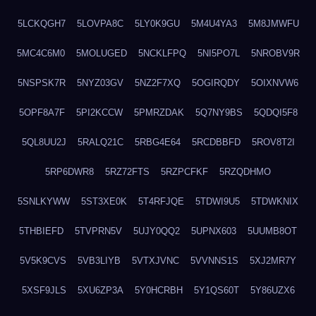
5LCKQGH7
5LOVPA8C
5LY0K9GU
5M4U4YA3
5M8JMWFU
5MC4C6M0
5MOLUGED
5NCKLFPQ
5NI5PO7L
5NROBV9R
5NSPSK7R
5NYZ03GV
5NZ2F7XQ
5OGIRQDY
5OIXNVW6
5OPF8A7F
5PI2KCCW
5PMRZDAK
5Q7NY9BS
5QDQI5F8
5QL8UU2J
5RALQ21C
5RBG4E64
5RCDBBFD
5ROV8T2I
5RP6DWR8
5RZ72FTS
5RZPCFKF
5RZQDHMO
5SNLKYWW
5ST3XE0K
5T4RFJQE
5TDWI9U5
5TDWKNIX
5THBIEFD
5TVPRN5V
5UJY0QQ2
5UPNX603
5UUMB8OT
5V5K9CVS
5VB3LIYB
5VTXJVNC
5VVNNS1S
5XJ2MR7Y
5XSF9JLS
5XU6ZP3A
5Y0HCRBH
5Y1QS60T
5Y86UZX6