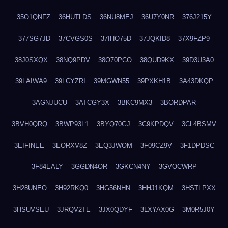
35O1QNFZ
36HUTLDS
36NU8MEJ
36U7Y0NR
376J215Y
377SG7JD
37CVGS0S
37IHO75D
37JQKID8
37X9FZP9
38J0SXQX
38NQ9PDV
38O70PCO
38QUD9KX
39D3U3A0
39LAIWA9
39LCYZRI
39MGWN55
39PXKH1B
3A43DKQP
3AGNJUCU
3ATCGY3X
3BKC9MX3
3BORDPAR
3BVH0QRQ
3BWP93L1
3BYQ70GJ
3C9KPDQV
3CL4BSMV
3EIFINEE
3EORXV8Z
3EQ3JWOM
3F09CZ9V
3F1DPDSC
3F84EALY
3GGDN4OR
3GKCN4NY
3GVOCWRP
3H28UNEO
3H92RKQ0
3HG56NHN
3HHJ1KQM
3HSTLPXX
3HSUVSEU
3JRQV2TE
3JX0QDYF
3LXYAX0G
3M0R5J0Y