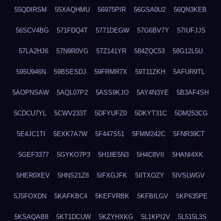
55QDIRSM
55XAQHMU
56975PIR
56GSA0U2
56QN3KEB
56SCV4BG
571FDQ4T
5771DEGW
57G6BV7Y
57IUFJJS
57LA2HJ6
57N9R0VG
57Z141YR
584ZQC53
58G12L5U
595U946N
59BSESDJ
59FRMR7X
59T11ZKH
5AFUR9TL
5AOPNSAW
5AQL07P2
5ASS9KJO
5AY4N3YE
5B3AF4SH
5CDCU7YL
5CWV233T
5DFYUFZ0
5DKYT31C
5DM253CG
5E4JC1TI
5EXK7A7W
5F447S51
5FMM242C
5FNR39CT
5GEF3377
5GYKO7P3
5H18E5N3
5H4C8VII
5HANI4XK
5HER0XEV
5HNS21Z8
5IFXGJFK
5IITXOZY
5IVSLWGV
5J5FOXDN
5KAFKBC4
5KEFVRBK
5KFBILGV
5KP635PE
5KSAQAB8
5KT1DCUW
5KZYHXKG
5L1KPI2V
5L515L3S