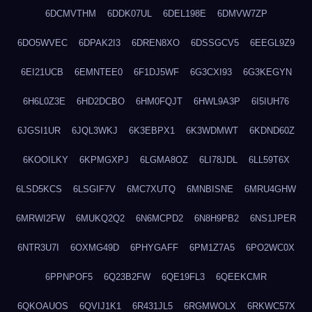
6DCMVTHM
6DDK07UL
6DEL198E
6DMVW7ZP
6DO5WVEC
6DPAK2I3
6DREN8XO
6DSSGCV5
6EEGL9Z9
6EI21UCB
6EMNTEE0
6F1DJ5WF
6G3CXI93
6G3KEGYN
6H6L0Z3E
6HD2DCBO
6HM0FQJT
6HWL9A3P
6I5IUH76
6JGSI1UR
6JQL3WKJ
6K3EBPX1
6K3WDMWT
6KDND60Z
6KOOILKY
6KPMGXPJ
6LGMA8OZ
6LI78JDL
6LL59T6X
6LSD5KCS
6LSGIF7V
6MC7XUTQ
6MNBISNE
6MRU4GHW
6MRWI2FW
6MUKQ2Q2
6N6MCPD2
6N8H9PB2
6NS1JPER
6NTR3U7I
6OXMG49D
6PHYGAFF
6PM1Z7A5
6PO2WC0X
6PPNPOF5
6Q23B2FW
6QE19FL3
6QEEKCMR
6QKOAUOS
6QVIJ1K1
6R431JL5
6RGMWOLX
6RKWC57X