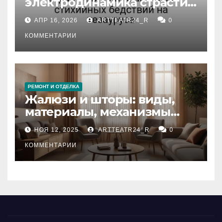
электродинамика страсти:
влияние анализа
АПР 16, 2026
ARTTEATR24_R
0
стихийных бедствий на
тезауруса
КОММЕНТАРИИ
РЕМОНТ И ОТДЕЛКА
Жалюзи и шторы: виды,
материалы, механизмы
управления и уход
НОЯ 12, 2025
ARTTEATR24_R
0
КОММЕНТАРИИ