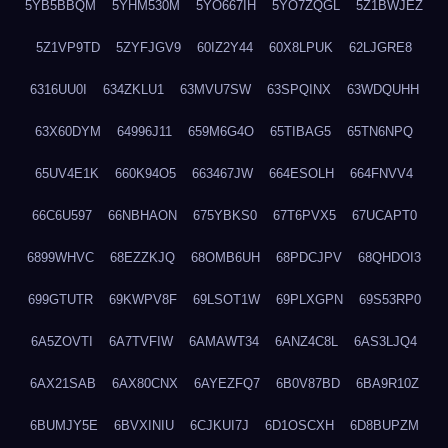
5YB5BBQM
5YHM530M
5YO667IH
5YO7ZQGL
5Z1BWJEZ
5Z1VP9TD
5ZYFJGV9
60IZ2Y44
60X8LPUK
62LJGRE8
6316UU0I
634ZKLU1
63MVU7SW
63SPQINX
63WDQUHH
63X60DYM
64996J11
659M6G4O
65TIBAG5
65TN6NPQ
65UV4E1K
660K94O5
663467JW
664ESOLH
664FNVV4
66C6U597
66NBHAON
675YBKS0
67T6PVX5
67UCAPT0
6899WHVC
68EZZKJQ
68OMB6UH
68PDCJPV
68QHDOI3
699GTUTR
69KWPV8F
69LSOT1W
69PLXGPN
69S53RP0
6A5ZOVTI
6A7TVFIW
6AMAWT34
6ANZ4C8L
6AS3LJQ4
6AX21SAB
6AX80CNX
6AYEZFQ7
6B0V87BD
6BA9R10Z
6BUMJY5E
6BVXINIU
6CJKUI7J
6D1OSCXH
6D8BUPZM