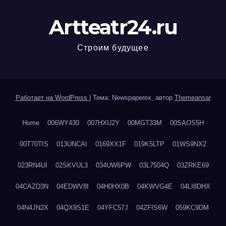
Artteatr24.ru
Строим будущее
Работает на WordPress
|
Тема: Newspaperex, автор
Themeansar
Home
006WY430
007HXU2Y
00MGT33M
00SAOS5H
00T70TIS
013UNCAI
0169XX1F
019K5LTP
01WS9NX2
023RN4UI
02SKVUL3
034UW6PW
03L7504Q
03ZRKE69
04CAZD3N
04EDWV8I
04H0HX0B
04KWVG4E
04LI8DHX
04N4JN2X
04QX9S1E
04YFC57J
04ZFIS6W
059KC9DM