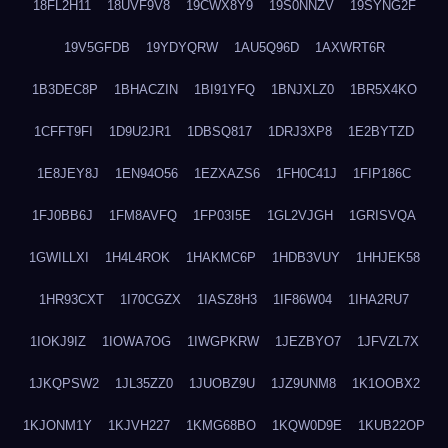
18FL2H11
18UVF9V8
19CWX8Y9
19S0NNZV
19SYNG2F
19V5GFDB
19YDYQRW
1AU5Q96D
1AXWRT6R
1B3DEC8P
1BHACZIN
1BI91YFQ
1BNJXLZ0
1BR5X4KO
1CFFT9FI
1D9U2JR1
1DBSQ817
1DRJ3XP8
1E2BYTZD
1E8JEY8J
1EN94O56
1EZXAZS6
1FH0C41J
1FIP186C
1FJ0BB6J
1FM8AVFQ
1FP03I5E
1GL2VJGH
1GRISVQA
1GWILLXI
1H4L4ROK
1HAKMC6P
1HDB3VUY
1HHJEK58
1HR93CXT
1I70CGZX
1IASZ8H3
1IF86W04
1IHA2RU7
1IOKJ9IZ
1IOWA7OG
1IWGPKRW
1JEZBYO7
1JFVZL7X
1JKQPSW2
1JL35ZZ0
1JUOBZ9U
1JZ9UNM8
1K1OOBX2
1KJONM1Y
1KJVH227
1KMG68BO
1KQW0D9E
1KUB22OP