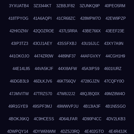
3YXUATB4
3Z3344KT
3ZBBJF82
3ZUNKQ9P
40PEO5RM
418TPYOG
41A6AQPI
41CR68ZC
428MPM7O
42EW9PZP
42HIOZNV
42QOZROE
437L5RRA
43BE766X
43EEF23E
43IP3TZ3
43OJ1AEY
43SSFXBJ
43U16JLC
43XY7A9N
441OKOJO
4474ZR0W
4489NF37
44AFGVXY
44CGH1H9
44E14L85
44VA5KJF
44XI8AFW
45A3IPS9
4601IURZ
46DGB3L9
46DLKJV6
46KT56QV
4728GJZN
47CQFY0O
47JMVITW
47TRZS70
47W8J2J2
48QJBQ0X
49MZ8W4O
49R1GYE9
49SPF3MJ
49WWVPJU
4B13IA3F
4B1N5SGO
4BOKJ6KQ
4C9HCESS
4D64LFAR
4D90P4CC
4DV2LKB3
4DWPQY14
4DYW6NWM
4DZ5J3RQ
4E402GTO
4E4R43JK