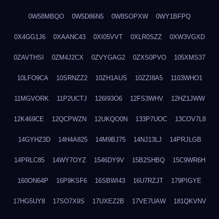
0W58MBQO
0W5D86N5
0W8SOPXW
0WY1BFPQ
0X4GG1J6
0XAANC43
0XI05VVT
0XLR0SZZ
0XW3VGXD
0ZAVTHSI
0ZM4J2CX
0ZVYGAG2
0ZXS0PVO
105XMS37
10LFO9CA
10SRNZZ2
10ZH1AUS
10ZZI8A5
1103WHO1
11MGVORK
11P2UCTJ
126I93O6
12FS3WHV
12HZ1JWW
12K469CE
12QCPWZN
12UKQO0N
133P7UOC
13COV7L8
14GYHZ3D
14H4A825
14M9BJ75
14NJ13LJ
14PRJLGB
14PRLC85
14WY7OYZ
1546DY9V
15B2SHBQ
15C9WR6H
160ON64P
16P9KSF6
16SBWI43
16U7RZJT
179PIGYE
17HG5UY8
17SO7X9S
17UXEZ2B
17VE7UAW
181QKVNV