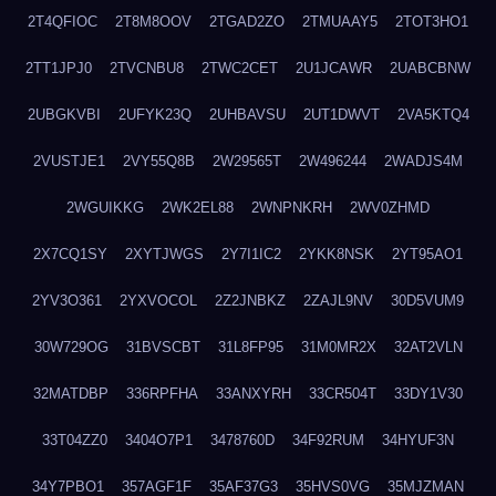
2T4QFIOC
2T8M8OOV
2TGAD2ZO
2TMUAAY5
2TOT3HO1
2TT1JPJ0
2TVCNBU8
2TWC2CET
2U1JCAWR
2UABCBNW
2UBGKVBI
2UFYK23Q
2UHBAVSU
2UT1DWVT
2VA5KTQ4
2VUSTJE1
2VY55Q8B
2W29565T
2W496244
2WADJS4M
2WGUIKKG
2WK2EL88
2WNPNKRH
2WV0ZHMD
2X7CQ1SY
2XYTJWGS
2Y7I1IC2
2YKK8NSK
2YT95AO1
2YV3O361
2YXVOCOL
2Z2JNBKZ
2ZAJL9NV
30D5VUM9
30W729OG
31BVSCBT
31L8FP95
31M0MR2X
32AT2VLN
32MATDBP
336RPFHA
33ANXYRH
33CR504T
33DY1V30
33T04ZZ0
3404O7P1
3478760D
34F92RUM
34HYUF3N
34Y7PBO1
357AGF1F
35AF37G3
35HVS0VG
35MJZMAN