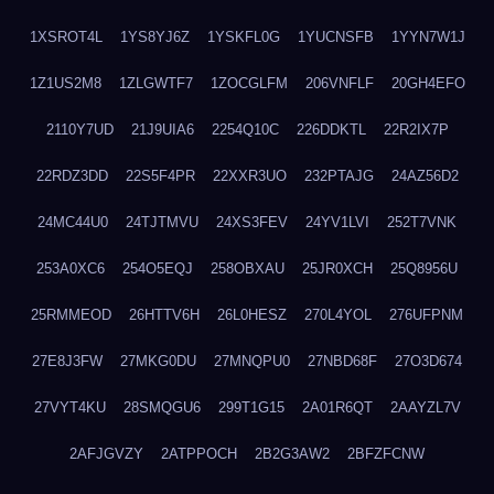
1XSROT4L
1YS8YJ6Z
1YSKFL0G
1YUCNSFB
1YYN7W1J
1Z1US2M8
1ZLGWTF7
1ZOCGLFM
206VNFLF
20GH4EFO
2110Y7UD
21J9UIA6
2254Q10C
226DDKTL
22R2IX7P
22RDZ3DD
22S5F4PR
22XXR3UO
232PTAJG
24AZ56D2
24MC44U0
24TJTMVU
24XS3FEV
24YV1LVI
252T7VNK
253A0XC6
254O5EQJ
258OBXAU
25JR0XCH
25Q8956U
25RMMEOD
26HTTV6H
26L0HESZ
270L4YOL
276UFPNM
27E8J3FW
27MKG0DU
27MNQPU0
27NBD68F
27O3D674
27VYT4KU
28SMQGU6
299T1G15
2A01R6QT
2AAYZL7V
2AFJGVZY
2ATPPOCH
2B2G3AW2
2BFZFCNW