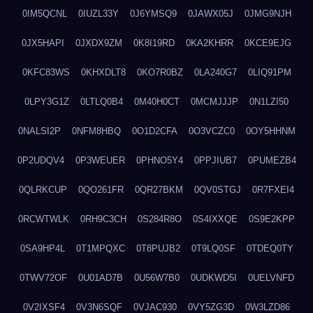
0IM5QCNL
0IUZL33Y
0J6YMSQ9
0JAWX05J
0JMG9NJH
0JX5HAPI
0JXDX9ZM
0K8I19RD
0KA2KHRR
0KCE9EJG
0KFC83WS
0KHXDLT8
0KO7R0BZ
0LA240G7
0LIQ91PM
0LPY3G1Z
0LTLQ0B4
0M40H0CT
0MCMJJJP
0N1LZI50
0NALSI2P
0NFM8HBQ
0O1D2CFA
0O3VCZC0
0OY5HHNM
0P2UDQV4
0P3WEUER
0PHNO5Y4
0PPJIUB7
0PUMEZB4
0QLRKCUP
0QO261FR
0QR27BKM
0QV0STGJ
0R7FXEI4
0RCWTWLK
0RH9C3CH
0S284R8O
0S4IXXQE
0S9E2KPP
0SA9HP4L
0T1MPQXC
0T8PUJB2
0T9LQ0SF
0TDEQ0TY
0TWV72OF
0U01AD7B
0U56W7B0
0UDKWD5I
0UELVNFD
0V2IXSF4
0V3N6SQF
0VJAC930
0VY5ZG3D
0W3LZD86