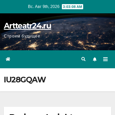
Перейти
Вс. Авг 9th, 2026
3:03:09 AM
к
содержанию
Artteatr24.ru
Строим будущее
IU28GQAW