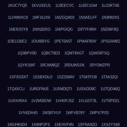
1KUC7YQ5
1KVUSEU1
1L0EECVC
1L92C1GM
1LO2KT45
1LVWMXC9
1MF16JX6
1MZGQ4D3
1N3AELFF
1N3R82X5
1NERJOY9
1NIN2DXO
1NIPGIQG
1NTYF4RH
1NZ06F8Q
1OELGBE2
1OUI6BYG
1PET0A5T
1PMAFB0V
1PSGIWB2
1Q3BPV0D
1QBCT8D3
1QMT9XGT
1QWO8TSQ
1QYKS8IF
1RCW99QZ
1RDUWSSK
1RYOMZPR
1SFXG5XT
1SSBXDLO
1SZ258AV
1T04TFO9
1T3A32QI
1TQ4XCLI
1URGFNU5
1USMDQTI
1USXOD9C
1UTQO46Q
1UXXH5X4
1V2M00OW
1VHOFJ5Z
1VLGOT3L
1VT6PD21
1VV8ZAHG
1W387VUY
1WFVB76Y
1WPX7P03
1WUHK6D4
1X9NP2FS
1XEHVF4N
1XFRA9ZO
1XS2YS68