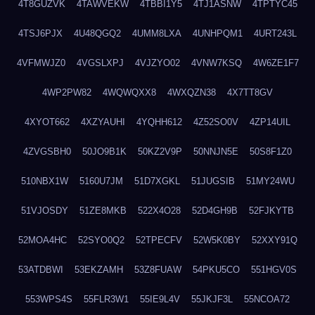
4T8GUZVK
4TAWVEKW
4TBBI1Y5
4TJ1ASNW
4TPTYC45
4TSJ6PJX
4U48QGQ2
4UMM8LXA
4UNHPQM1
4URT243L
4VFMWJZ0
4VGSLXPJ
4VJZYO02
4VNW7KSQ
4W6ZE1F7
4WP2PW82
4WQWQXX8
4WXQZN38
4X7TT8GV
4XYOT662
4XZYAUHI
4YQHH612
4Z52SO0V
4ZP14UIL
4ZVGSBH0
50JO9B1K
50KZ2V9P
50NNJN5E
50S8F1Z0
510NBX1W
5160U7JM
51D7XGKL
51JUGSIB
51MY24WU
51VJOSDY
51ZE8MKB
522X4O28
52D4GH9B
52FJKYTB
52MOA4HC
52SYO0Q2
52TPECFV
52W5K0BY
52XXY91Q
53ATDBWI
53EKZAMH
53Z8FUAW
54PKU5CO
551HGV0S
553WPS4S
55FLR3W1
55IE9L4V
55JKJF3L
55NCOA72