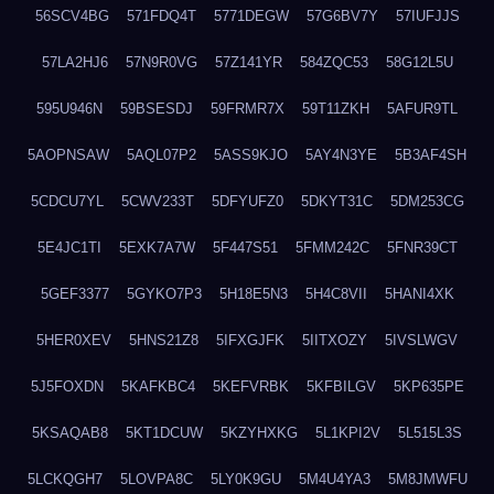
56SCV4BG
571FDQ4T
5771DEGW
57G6BV7Y
57IUFJJS
57LA2HJ6
57N9R0VG
57Z141YR
584ZQC53
58G12L5U
595U946N
59BSESDJ
59FRMR7X
59T11ZKH
5AFUR9TL
5AOPNSAW
5AQL07P2
5ASS9KJO
5AY4N3YE
5B3AF4SH
5CDCU7YL
5CWV233T
5DFYUFZ0
5DKYT31C
5DM253CG
5E4JC1TI
5EXK7A7W
5F447S51
5FMM242C
5FNR39CT
5GEF3377
5GYKO7P3
5H18E5N3
5H4C8VII
5HANI4XK
5HER0XEV
5HNS21Z8
5IFXGJFK
5IITXOZY
5IVSLWGV
5J5FOXDN
5KAFKBC4
5KEFVRBK
5KFBILGV
5KP635PE
5KSAQAB8
5KT1DCUW
5KZYHXKG
5L1KPI2V
5L515L3S
5LCKQGH7
5LOVPA8C
5LY0K9GU
5M4U4YA3
5M8JMWFU