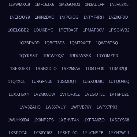
1LVWMXC9
1MF16JX6
1MZGQ4D3
1N3AELFF
1N3R82X5
1NERJOY9
1NIN2DXO
1NIPGIQG
1NTYF4RH
1NZ06F8Q
1OELGBE2
1OUI6BYG
1PET0A5T
1PMAFB0V
1PSGIWB2
1Q3BPV0D
1QBCT8D3
1QMT9XGT
1QWO8TSQ
1QYKS8IF
1RCW99QZ
1RDUWSSK
1RYOMZPR
1SFXG5XT
1SSBXDLO
1SZ258AV
1T04TFO9
1T3A32QI
1TQ4XCLI
1URGFNU5
1USMDQTI
1USXOD9C
1UTQO46Q
1UXXH5X4
1V2M00OW
1VHOFJ5Z
1VLGOT3L
1VT6PD21
1VV8ZAHG
1W387VUY
1WFVB76Y
1WPX7P03
1WUHK6D4
1X9NP2FS
1XEHVF4N
1XFRA9ZO
1XS2YS68
1XSROT4L
1YS8YJ6Z
1YSKFL0G
1YUCNSFB
1YYN7W1J