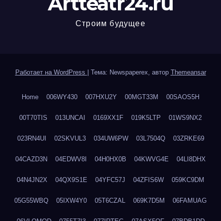
Artteatr24.ru
Строим будущее
Работает на WordPress
|
Тема: Newspaperex, автор
Themeansar
Home
006WY430
007HXU2Y
00MGT33M
00SAOS5H
00T70TIS
013UNCAI
0169XX1F
019K5LTP
01WS9NX2
023RN4UI
02SKVUL3
034UW6PW
03L7504Q
03ZRKE69
04CAZD3N
04EDWV8I
04H0HX0B
04KWVG4E
04LI8DHX
04N4JN2X
04QX9S1E
04YFC57J
04ZFIS6W
059KC9DM
05G55WBQ
05IXW4Y0
05T6CZAL
069K7D5M
06FAMUAG