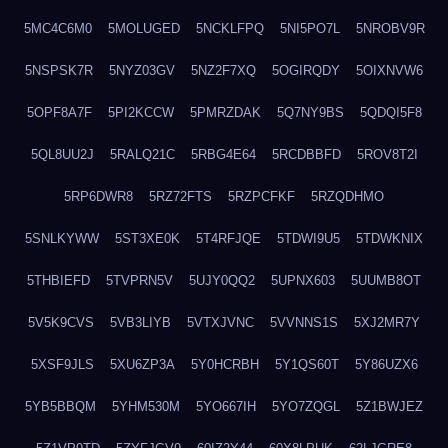
5MC4C6M0
5MOLUGED
5NCKLFPQ
5NI5PO7L
5NROBV9R
5NSPSK7R
5NYZ03GV
5NZ2F7XQ
5OGIRQDY
5OIXNVW6
5OPF8A7F
5PI2KCCW
5PMRZDAK
5Q7NY9BS
5QDQI5F8
5QL8UU2J
5RALQ21C
5RBG4E64
5RCDBBFD
5ROV8T2I
5RP6DWR8
5RZ72FTS
5RZPCFKF
5RZQDHMO
5SNLKYWW
5ST3XE0K
5T4RFJQE
5TDWI9U5
5TDWKNIX
5THBIEFD
5TVPRN5V
5UJY0QQ2
5UPNX603
5UUMB8OT
5V5K9CVS
5VB3LIYB
5VTXJVNC
5VVNNS1S
5XJ2MR7Y
5XSF9JLS
5XU6ZP3A
5Y0HCRBH
5Y1QS60T
5Y86UZX6
5YB5BBQM
5YHM530M
5YO667IH
5YO7ZQGL
5Z1BWJEZ