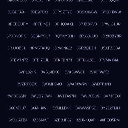
3N8UCE6Q
3NE5SFF6
3NH0FX33
3NISGAEP
3O3KQQ4F
3OBDFAXI
3OE9P0KI
3OPSZTYE
3OSK46GW
3P20H0VW
3PEBEUPM
3PFEI4E1
3PHQ0AXL
3PJX8KV3
3PWL81U6
3PX3NDPK
3QBNPSU7
3QPKYD3H
3R660UUO
3R8OBY8R
3RJJOB51
3RM5TAUQ
3RV0N612
3SRBQEDJ
3SXFZOBA
3TBVTN7Z
3TFI7CJL
3TKFBN73
3TTB618D
3TVMVY4A
3VPL82H9
3VS14DKC
3VX5WW8T
3VXFRWKX
3VZRTGEK
3W3MHD4O
3WAD8W9N
3WDTF1N3
3WI8G8SN
3WQDYCWK
3WTTA97N
3WU70G19
3X71FE60
3XC4DIU7
3XMIH0VI
3XMLLD4K
3XWW9P5D
3Y2Z2FMH
3YXUATB4
3Z3344KT
3ZBBJF82
3ZUNKQ9P
40PEO5RM