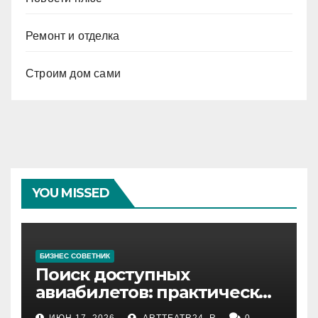
Ремонт и отделка
Строим дом сами
YOU MISSED
БИЗНЕС СОВЕТНИК
Поиск доступных
авиабилетов: практические
рекомендации
ИЮН 17, 2026
ARTTEATR24_R
0