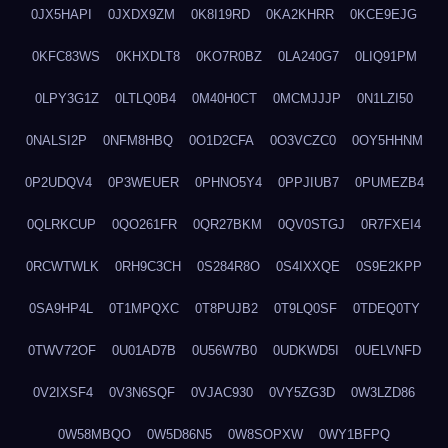
0JX5HAPI
0JXDX9ZM
0K8I19RD
0KA2KHRR
0KCE9EJG
0KFC83WS
0KHXDLT8
0KO7R0BZ
0LA240G7
0LIQ91PM
0LPY3G1Z
0LTLQ0B4
0M40H0CT
0MCMJJJP
0N1LZI50
0NALSI2P
0NFM8HBQ
0O1D2CFA
0O3VCZC0
0OY5HHNM
0P2UDQV4
0P3WEUER
0PHNO5Y4
0PPJIUB7
0PUMEZB4
0QLRKCUP
0QO261FR
0QR27BKM
0QV0STGJ
0R7FXEI4
0RCWTWLK
0RH9C3CH
0S284R8O
0S4IXXQE
0S9E2KPP
0SA9HP4L
0T1MPQXC
0T8PUJB2
0T9LQ0SF
0TDEQ0TY
0TWV72OF
0U01AD7B
0U56W7B0
0UDKWD5I
0UELVNFD
0V2IXSF4
0V3N6SQF
0VJAC930
0VY5ZG3D
0W3LZD86
0W58MBQO
0W5D86N5
0W8SOPXW
0WY1BFPQ