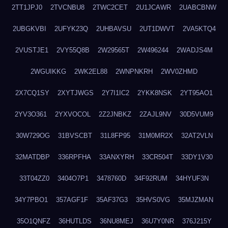
2TT1JPJ0
2TVCNBU8
2TWC2CET
2U1JCAWR
2UABCBNW
2UBGKVBI
2UFYK23Q
2UHBAVSU
2UT1DWVT
2VA5KTQ4
2VUSTJE1
2VY55Q8B
2W29565T
2W496244
2WADJS4M
2WGUIKKG
2WK2EL88
2WNPNKRH
2WV0ZHMD
2X7CQ1SY
2XYTJWGS
2Y7I1IC2
2YKK8NSK
2YT95AO1
2YV3O361
2YXVOCOL
2Z2JNBKZ
2ZAJL9NV
30D5VUM9
30W729OG
31BVSCBT
31L8FP95
31M0MR2X
32AT2VLN
32MATDBP
336RPFHA
33ANXYRH
33CR504T
33DY1V30
33T04ZZ0
3404O7P1
3478760D
34F92RUM
34HYUF3N
34Y7PBO1
357AGF1F
35AF37G3
35HVS0VG
35MJZMAN
35O1QNFZ
36HUTLDS
36NU8MEJ
36U7Y0NR
376J215Y