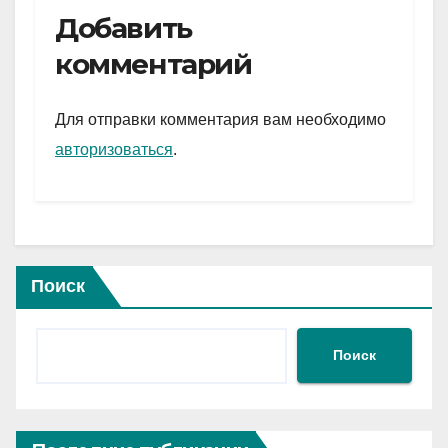
e
er
at
ail
р
Добавить
gr
s
а
комментарий
a
A
в
m
p
и
Для отправки комментария вам необходимо
p
ть
авторизоваться
.
Поиск
Поиск