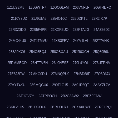
1Z1US2M8
1ZLGWTF7
1ZOCGLFM
206VNFLF
20GH4EFO
2110Y7UD
21J9UIA6
2254Q10C
226DDKTL
22R2IX7P
22RDZ3DD
22S5F4PR
22XXR3UO
232PTAJG
24AZ56D2
24MC44U0
24TJTMVU
24XS3FEV
24YV1LVI
252T7VNK
253A0XC6
254O5EQJ
258OBXAU
25JR0XCH
25Q8956U
25RMMEOD
26HTTV6H
26L0HESZ
270L4YOL
276UFPNM
27E8J3FW
27MKG0DU
27MNQPU0
27NBD68F
27O3D674
27VYT4KU
28SMQGU6
299T1G15
2A01R6QT
2AAYZL7V
2AFJGVZY
2ATPPOCH
2B2G3AW2
2BFZFCNW
2BKKV1H5
2BLDOOU6
2BRHOLRJ
2CKA0HWT
2CRELPQI