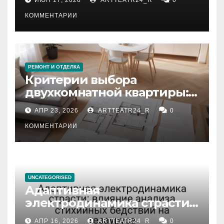
КОММЕНТАРИИ
РЕМОНТ И ОТДЕЛКА
Критерии выбора
двухкомнатной квартиры:
планировка, площадь,
АПР 23, 2026
ARTTEATR24_R
0
состояние и документация
КОММЕНТАРИИ
UNCATEGORISED
Адаптивная
электродинамика страсти:
влияние анализа
АПР 16, 2026
ARTTEATR24_R
0