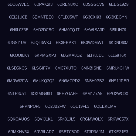
6DO5WVEC
6DPAK2I3
6DREN8XO
6DSSGCV5
6EEGL9Z9
6EI21UCB
6EMNTEE0
6F1DJ5WF
6G3CXI93
6G3KEGYN
6H6L0Z3E
6HD2DCBO
6HM0FQJT
6HWL9A3P
6I5IUH76
6JGSI1UR
6JQL3WKJ
6K3EBPX1
6K3WDMWT
6KDND60Z
6KOOILKY
6KPMGXPJ
6LGMA8OZ
6LI78JDL
6LL59T6X
6LSD5KCS
6LSGIF7V
6MC7XUTQ
6MNBISNE
6MRU4GHW
6MRWI2FW
6MUKQ2Q2
6N6MCPD2
6N8H9PB2
6NS1JPER
6NTR3U7I
6OXMG49D
6PHYGAFF
6PM1Z7A5
6PO2WC0X
6PPNPOF5
6Q23B2FW
6QE19FL3
6QEEKCMR
6QKOAUOS
6QVIJ1K1
6R431JL5
6RGMWOLX
6RKWC57X
6RMKNV3X
6RV8LARZ
6SBTC8OR
6T3R3AJM
6TKE2JE3