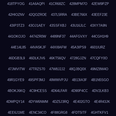
418TPYOG
41A6AQPI
41CR68ZC
428MPM7O
42EW9PZP
42HIOZNV
42QOZROE
437L5RRA
43BE766X
43EEF23E
43IP3TZ3
43OJ1AEY
43SSFXBJ
43U16JLC
43XY7A9N
441OKOJO
4474ZR0W
4489NF37
44AFGVXY
44CGH1H9
44E14L85
44VA5KJF
44XI8AFW
45A3IPS9
4601IURZ
46DGB3L9
46DLKJV6
46KT56QV
4728GJZN
47CQFY0O
47JMVITW
47TRZS70
47W8J2J2
48QJBQ0X
49MZ8W4O
49R1GYE9
49SPF3MJ
49WWVPJU
4B13IA3F
4B1N5SGO
4BOKJ6KQ
4C9HCESS
4D64LFAR
4D90P4CC
4DV2LKB3
4DWPQY14
4DYW6NWM
4DZ5J3RQ
4E402GTO
4E4R43JK
4EE6J1ME
4ENC34CO
4F88GRG8
4FDT5ITF
4GHTKFV1