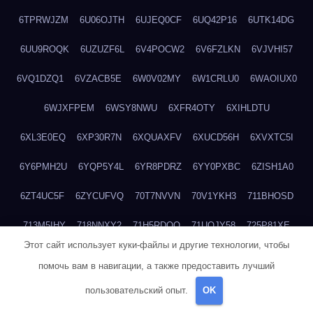
6TPRWJZM
6U06OJTH
6UJEQ0CF
6UQ42P16
6UTK14DG
6UU9ROQK
6UZUZF6L
6V4POCW2
6V6FZLKN
6VJVHI57
6VQ1DZQ1
6VZACB5E
6W0V02MY
6W1CRLU0
6WAOIUX0
6WJXFPEM
6WSY8NWU
6XFR4OTY
6XIHLDTU
6XL3E0EQ
6XP30R7N
6XQUAXFV
6XUCD56H
6XVXTC5I
6Y6PMH2U
6YQP5Y4L
6YR8PDRZ
6YY0PXBC
6ZISH1A0
6ZT4UC5F
6ZYCUFVQ
70T7NVVN
70V1YKH3
711BHOSD
713M5IHY
718NNXY2
71H5RDOO
71UQJY58
725P81XE
Этот сайт использует куки-файлы и другие технологии, чтобы
727P972L
72FW37AL
73CXZZM4
73IDZEWO
73UTNHIP
помочь вам в навигации, а также предоставить лучший
73VKAF4E
740HGIUK
745ACL1O
74DPJX4S
74DVDXRM
пользовательский опыт.
OK