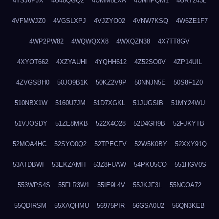
4TSJ6PJX
4U48QGQ2
4UMM8LXA
4UNHPQM1
4URT243L
4VFMWJZ0
4VGSLXPJ
4VJZYO02
4VNW7KSQ
4W6ZE1F7
4WP2PW82
4WQWQXX8
4WXQZN38
4X7TT8GV
4XYOT662
4XZYAUHI
4YQHH612
4Z52SO0V
4ZP14UIL
4ZVGSBH0
50JO9B1K
50KZ2V9P
50NNJN5E
50S8F1Z0
510NBX1W
5160U7JM
51D7XGKL
51JUGSIB
51MY24WU
51VJOSDY
51ZE8MKB
522X4O28
52D4GH9B
52FJKYTB
52MOA4HC
52SYO0Q2
52TPECFV
52W5K0BY
52XXY91Q
53ATDBWI
53EKZAMH
53Z8FUAW
54PKU5CO
551HGV0S
553WPS4S
55FLR3W1
55IE9L4V
55JKJF3L
55NCOA72
55QDIRSM
55XAQHMU
56975PIR
56GSA0U2
56QN3KEB