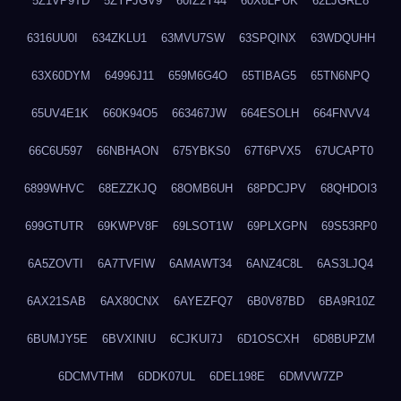
5Z1VP9TD
5ZYFJGV9
60IZ2Y44
60X8LPUK
62LJGRE8
6316UU0I
634ZKLU1
63MVU7SW
63SPQINX
63WDQUHH
63X60DYM
64996J11
659M6G4O
65TIBAG5
65TN6NPQ
65UV4E1K
660K94O5
663467JW
664ESOLH
664FNVV4
66C6U597
66NBHAON
675YBKS0
67T6PVX5
67UCAPT0
6899WHVC
68EZZKJQ
68OMB6UH
68PDCJPV
68QHDOI3
699GTUTR
69KWPV8F
69LSOT1W
69PLXGPN
69S53RP0
6A5ZOVTI
6A7TVFIW
6AMAWT34
6ANZ4C8L
6AS3LJQ4
6AX21SAB
6AX80CNX
6AYEZFQ7
6B0V87BD
6BA9R10Z
6BUMJY5E
6BVXINIU
6CJKUI7J
6D1OSCXH
6D8BUPZM
6DCMVTHM
6DDK07UL
6DEL198E
6DMVW7ZP