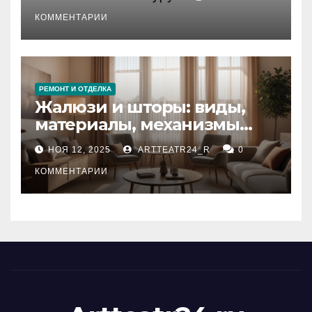
стихийных бедствий на
тезауруса
КОММЕНТАРИИ
РЕМОНТ И ОТДЕЛКА
Жалюзи и шторы: виды,
материалы, механизмы
управления и уход
НОЯ 12, 2025
ARTTEATR24_R
0
КОММЕНТАРИИ