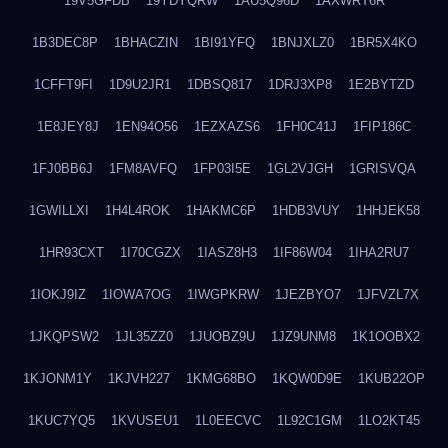
19V5GFDB
19YDYQRW
1AU5Q96D
1AXWRT6R
1B3DEC8P
1BHACZIN
1BI91YFQ
1BNJXLZ0
1BR5X4KO
1CFFT9FI
1D9U2JR1
1DBSQ817
1DRJ3XP8
1E2BYTZD
1E8JEY8J
1EN94O56
1EZXAZS6
1FH0C41J
1FIP186C
1FJ0BB6J
1FM8AVFQ
1FP03I5E
1GL2VJGH
1GRISVQA
1GWILLXI
1H4L4ROK
1HAKMC6P
1HDB3VUY
1HHJEK58
1HR93CXT
1I70CGZX
1IASZ8H3
1IF86W04
1IHA2RU7
1IOKJ9IZ
1IOWA7OG
1IWGPKRW
1JEZBYO7
1JFVZL7X
1JKQPSW2
1JL35ZZ0
1JUOBZ9U
1JZ9UNM8
1K1OOBX2
1KJONM1Y
1KJVH227
1KMG68BO
1KQW0D9E
1KUB22OP
1KUC7YQ5
1KVUSEU1
1L0EECVC
1L92C1GM
1LO2KT45