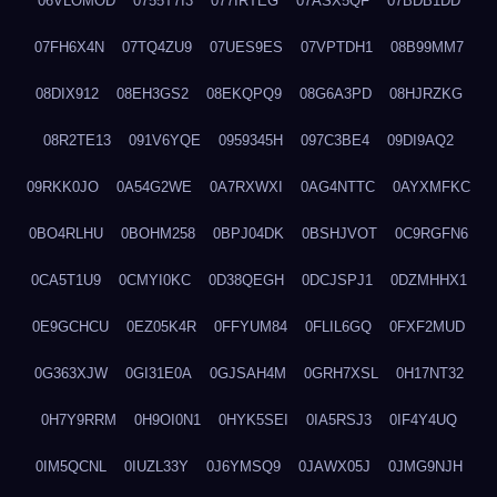
06VLOMOD
0755T7I3
077IRTEG
07ASX5QF
07BDB1DD
07FH6X4N
07TQ4ZU9
07UES9ES
07VPTDH1
08B99MM7
08DIX912
08EH3GS2
08EKQPQ9
08G6A3PD
08HJRZKG
08R2TE13
091V6YQE
0959345H
097C3BE4
09DI9AQ2
09RKK0JO
0A54G2WE
0A7RXWXI
0AG4NTTC
0AYXMFKC
0BO4RLHU
0BOHM258
0BPJ04DK
0BSHJVOT
0C9RGFN6
0CA5T1U9
0CMYI0KC
0D38QEGH
0DCJSPJ1
0DZMHHX1
0E9GCHCU
0EZ05K4R
0FFYUM84
0FLIL6GQ
0FXF2MUD
0G363XJW
0GI31E0A
0GJSAH4M
0GRH7XSL
0H17NT32
0H7Y9RRM
0H9OI0N1
0HYK5SEI
0IA5RSJ3
0IF4Y4UQ
0IM5QCNL
0IUZL33Y
0J6YMSQ9
0JAWX05J
0JMG9NJH