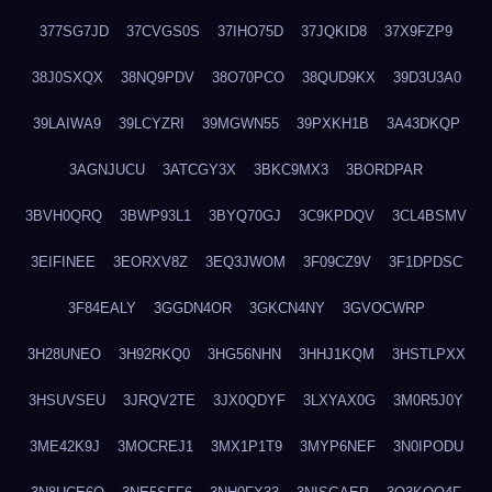
377SG7JD
37CVGS0S
37IHO75D
37JQKID8
37X9FZP9
38J0SXQX
38NQ9PDV
38O70PCO
38QUD9KX
39D3U3A0
39LAIWA9
39LCYZRI
39MGWN55
39PXKH1B
3A43DKQP
3AGNJUCU
3ATCGY3X
3BKC9MX3
3BORDPAR
3BVH0QRQ
3BWP93L1
3BYQ70GJ
3C9KPDQV
3CL4BSMV
3EIFINEE
3EORXV8Z
3EQ3JWOM
3F09CZ9V
3F1DPDSC
3F84EALY
3GGDN4OR
3GKCN4NY
3GVOCWRP
3H28UNEO
3H92RKQ0
3HG56NHN
3HHJ1KQM
3HSTLPXX
3HSUVSEU
3JRQV2TE
3JX0QDYF
3LXYAX0G
3M0R5J0Y
3ME42K9J
3MOCREJ1
3MX1P1T9
3MYP6NEF
3N0IPODU