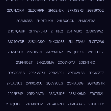
2CSOTXFR
2CVZ7WMG
2D26EBXW
2D942LRG
2DPSN680
2DU7LORM
2EZC76PR
2F53ZH8K
2FFJSSR3
2G789XQE
2G8M6D58
2HDT2UKH
2HLBXGGN
2HMC2F0V
2HO7QAUP
2HYWPJNU
2IIHI162
2J4TVL9Q
2JDKS9WZ
2JG4QYDE
2JSJLGSQ
2KKCIQS5
2KL1TDVU
2LCI7CW6
2LN9C5H3
2LVOI55N
2M7YMERZ
2MIQDBKK
2N165DB2
2NFH8OET
2NXDJSMA
2OC6YQYJ
2ODHTNIQ
2OYOC8EB
2P5KVO7J
2PB26F91
2PFU2MB3
2PGICZT7
2PJA33U1
2PK01RCU
2Q6V9UEG
2QFIABDG
2QYABSTR
2R02B74P
2RPXRAZM
2SAV54DE
2SS1XHM0
2T0TIR21
2T4QFIOC
2T8M8OOV
2TGAD2ZO
2TMUAAY5
2TOT3HO1