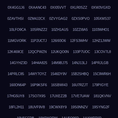
0X4GG1J6
0XAANC43
0XI05VVT
0XLR0SZZ
0XW3VGXD
0ZAVTHSI
0ZM4J2CX
0ZVYGAG2
0ZXS0PVO
105XMS37
10LFO9CA
10SRNZZ2
10ZH1AUS
10ZZI8A5
1103WHO1
11MGVORK
11P2UCTJ
126I93O6
12FS3WHV
12HZ1JWW
12K469CE
12QCPWZN
12UKQO0N
133P7UOC
13COV7L8
14GYHZ3D
14H4A825
14M9BJ75
14NJ13LJ
14PRJLGB
14PRLC85
14WY7OYZ
1546DY9V
15B2SHBQ
15C9WR6H
160ON64P
16P9KSF6
16SBWI43
16U7RZJT
179PIGYE
17HG5UY8
17SO7X9S
17UXEZ2B
17VE7UAW
181QKVNV
18FL2H11
18UVF9V8
19CWX8Y9
19S0NNZV
19SYNG2F