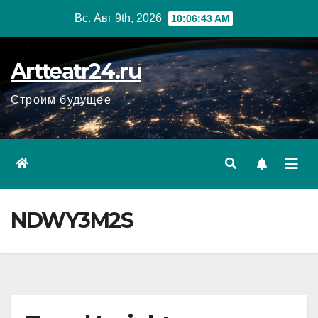
Перейти
Вс. Авг 9th, 2026
10:06:44 AM
к
содержанию
Artteatr24.ru
Строим будущее
NDWY3M2S