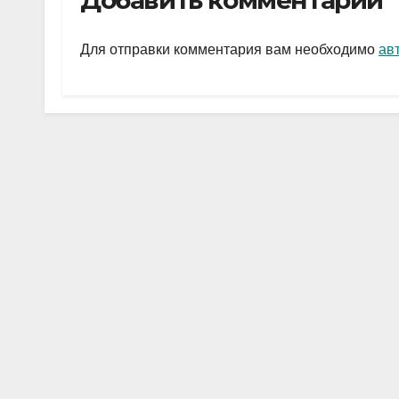
Добавить комментарий
gr
s
а
a
A
в
Для отправки комментария вам необходимо
ав
m
p
и
p
ть