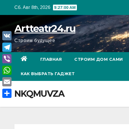
Перейти
Сб. Авг 8th, 2026
9:27:01 AM
к
содержанию
Artteatr24.ru
Строим будущее
V
K
T
ГЛАВНАЯ
СТРОИМ ДОМ САМИ
e
V
КАК ВЫБРАТЬ ГАДЖЕТ
l
i
W
e
b
h
E
NKQMUVZA
g
e
a
m
r
О
r
t
a
a
т
s
i
m
п
A
l