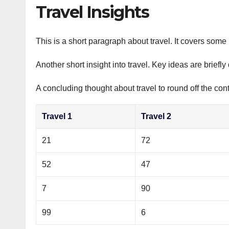
р
Travel Insights
p
а
p
в
This is a short paragraph about travel. It covers some 
и
Another short insight into travel. Key ideas are briefl
т
ь
A concluding thought about travel to round off the cont
Travel 1
Travel 2
21
72
52
47
7
90
99
6