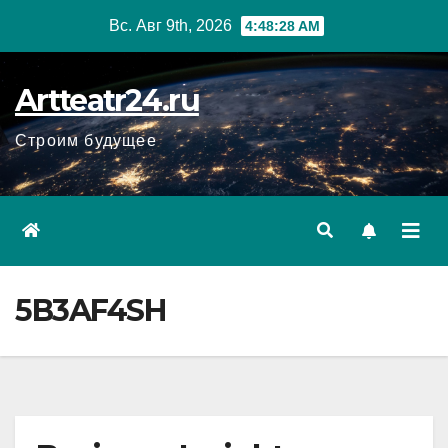
Перейти
Вс. Авг 9th, 2026
4:48:29 AM
к
содержанию
Artteatr24.ru
Строим будущее
5B3AF4SH