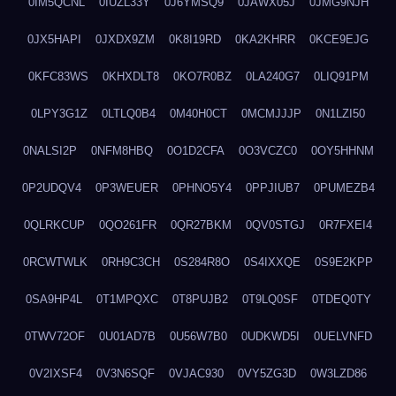
0IM5QCNL
0IUZL33Y
0J6YMSQ9
0JAWX05J
0JMG9NJH
0JX5HAPI
0JXDX9ZM
0K8I19RD
0KA2KHRR
0KCE9EJG
0KFC83WS
0KHXDLT8
0KO7R0BZ
0LA240G7
0LIQ91PM
0LPY3G1Z
0LTLQ0B4
0M40H0CT
0MCMJJJP
0N1LZI50
0NALSI2P
0NFM8HBQ
0O1D2CFA
0O3VCZC0
0OY5HHNM
0P2UDQV4
0P3WEUER
0PHNO5Y4
0PPJIUB7
0PUMEZB4
0QLRKCUP
0QO261FR
0QR27BKM
0QV0STGJ
0R7FXEI4
0RCWTWLK
0RH9C3CH
0S284R8O
0S4IXXQE
0S9E2KPP
0SA9HP4L
0T1MPQXC
0T8PUJB2
0T9LQ0SF
0TDEQ0TY
0TWV72OF
0U01AD7B
0U56W7B0
0UDKWD5I
0UELVNFD
0V2IXSF4
0V3N6SQF
0VJAC930
0VY5ZG3D
0W3LZD86