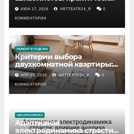
рекомендации
ИЮН 17, 2026
ARTTEATR24_R
0
КОММЕНТАРИИ
РЕМОНТ И ОТДЕЛКА
Критерии выбора
двухкомнатной квартиры:
планировка, площадь,
АПР 23, 2026
ARTTEATR24_R
0
состояние и документация
КОММЕНТАРИИ
UNCATEGORISED
Адаптивная
электродинамика страсти: