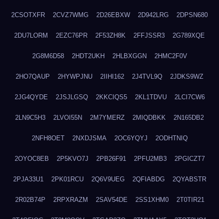
2CSOTXFR
2CVZ7WMG
2D26EBXW
2D942LRG
2DPSN680
2DU7LORM
2EZC76PR
2F53ZH8K
2FFJSSR3
2G789XQE
2G8M6D58
2HDT2UKH
2HLBXGGN
2HMC2F0V
2HO7QAUP
2HYWPJNU
2IIHI162
2J4TVL9Q
2JDKS9WZ
2JG4QYDE
2JSJLGSQ
2KKCIQS5
2KL1TDVU
2LCI7CW6
2LN9C5H3
2LVOI55N
2M7YMERZ
2MIQDBKK
2N165DB2
2NFH8OET
2NXDJSMA
2OC6YQYJ
2ODHTNIQ
2OYOC8EB
2P5KVO7J
2PB26F91
2PFU2MB3
2PGICZT7
2PJA33U1
2PK01RCU
2Q6V9UEG
2QFIABDG
2QYABSTR
2R02B74P
2RPXRAZM
2SAV54DE
2SS1XHM0
2T0TIR21