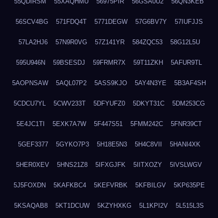
55QDIRSM
55XAQHMU
56975PIR
56GSA0U2
56QN3KEB
56SCV4BG
571FDQ4T
5771DEGW
57G6BV7Y
57IUFJJS
57LA2HJ6
57N9R0VG
57Z141YR
584ZQC53
58G12L5U
595U946N
59BSESDJ
59FRMR7X
59T11ZKH
5AFUR9TL
5AOPNSAW
5AQL07P2
5ASS9KJO
5AY4N3YE
5B3AF4SH
5CDCU7YL
5CWV233T
5DFYUFZ0
5DKYT31C
5DM253CG
5E4JC1TI
5EXK7A7W
5F447S51
5FMM242C
5FNR39CT
5GEF3377
5GYKO7P3
5H18E5N3
5H4C8VII
5HANI4XK
5HER0XEV
5HNS21Z8
5IFXGJFK
5IITXOZY
5IVSLWGV
5J5FOXDN
5KAFKBC4
5KEFVRBK
5KFBILGV
5KP635PE
5KSAQAB8
5KT1DCUW
5KZYHXKG
5L1KPI2V
5L515L3S