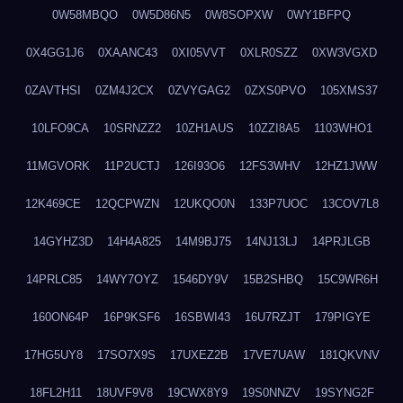
0W58MBQO
0W5D86N5
0W8SOPXW
0WY1BFPQ
0X4GG1J6
0XAANC43
0XI05VVT
0XLR0SZZ
0XW3VGXD
0ZAVTHSI
0ZM4J2CX
0ZVYGAG2
0ZXS0PVO
105XMS37
10LFO9CA
10SRNZZ2
10ZH1AUS
10ZZI8A5
1103WHO1
11MGVORK
11P2UCTJ
126I93O6
12FS3WHV
12HZ1JWW
12K469CE
12QCPWZN
12UKQO0N
133P7UOC
13COV7L8
14GYHZ3D
14H4A825
14M9BJ75
14NJ13LJ
14PRJLGB
14PRLC85
14WY7OYZ
1546DY9V
15B2SHBQ
15C9WR6H
160ON64P
16P9KSF6
16SBWI43
16U7RZJT
179PIGYE
17HG5UY8
17SO7X9S
17UXEZ2B
17VE7UAW
181QKVNV
18FL2H11
18UVF9V8
19CWX8Y9
19S0NNZV
19SYNG2F