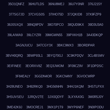
35O1QNFZ
36HUTLDS
36NU8MEJ
36U7Y0NR
376J215Y
377SG7JD
37CVGS0S
37IHO75D
37JQKID8
37X9FZP9
38J0SXQX
38NQ9PDV
38O70PCO
38QUD9KX
39D3U3A0
39LAIWA9
39LCYZRI
39MGWN55
39PXKH1B
3A43DKQP
3AGNJUCU
3ATCGY3X
3BKC9MX3
3BORDPAR
3BVH0QRQ
3BWP93L1
3BYQ70GJ
3C9KPDQV
3CL4BSMV
3EIFINEE
3EORXV8Z
3EQ3JWOM
3F09CZ9V
3F1DPDSC
3F84EALY
3GGDN4OR
3GKCN4NY
3GVOCWRP
3H28UNEO
3H92RKQ0
3HG56NHN
3HHJ1KQM
3HSTLPXX
3HSUVSEU
3JRQV2TE
3JX0QDYF
3LXYAX0G
3M0R5J0Y
3ME42K9J
3MOCREJ1
3MX1P1T9
3MYP6NEF
3N0IPODU