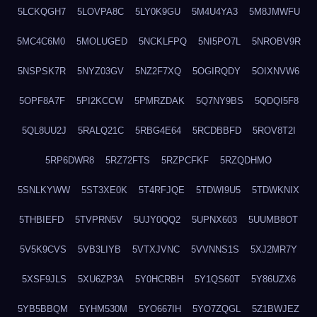
5LCKQGH7
5LOVPA8C
5LY0K9GU
5M4U4YA3
5M8JMWFU
5MC4C6M0
5MOLUGED
5NCKLFPQ
5NI5PO7L
5NROBV9R
5NSPSK7R
5NYZ03GV
5NZ2F7XQ
5OGIRQDY
5OIXNVW6
5OPF8A7F
5PI2KCCW
5PMRZDAK
5Q7NY9BS
5QDQI5F8
5QL8UU2J
5RALQ21C
5RBG4E64
5RCDBBFD
5ROV8T2I
5RP6DWR8
5RZ72FTS
5RZPCFKF
5RZQDHMO
5SNLKYWW
5ST3XE0K
5T4RFJQE
5TDWI9U5
5TDWKNIX
5THBIEFD
5TVPRN5V
5UJY0QQ2
5UPNX603
5UUMB8OT
5V5K9CVS
5VB3LIYB
5VTXJVNC
5VVNNS1S
5XJ2MR7Y
5XSF9JLS
5XU6ZP3A
5Y0HCRBH
5Y1QS60T
5Y86UZX6
5YB5BBQM
5YHM530M
5YO667IH
5YO7ZQGL
5Z1BWJEZ