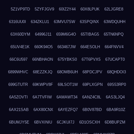
5Z1VP9TD
5ZYFJGV9
60IZ2Y44
60X8LPUK
62LJGRE8
6316UU0I
634ZKLU1
63MVU7SW
63SPQINX
63WDQUHH
63X60DYM
64996J11
659M6G4O
65TIBAG5
65TN6NPQ
65UV4E1K
660K94O5
663467JW
664ESOLH
664FNVV4
66C6U597
66NBHAON
675YBKS0
67T6PVX5
67UCAPT0
6899WHVC
68EZZKJQ
68OMB6UH
68PDCJPV
68QHDOI3
699GTUTR
69KWPV8F
69LSOT1W
69PLXGPN
69S53RP0
6A5ZOVTI
6A7TVFIW
6AMAWT34
6ANZ4C8L
6AS3LJQ4
6AX21SAB
6AX80CNX
6AYEZFQ7
6B0V87BD
6BA9R10Z
6BUMJY5E
6BVXINIU
6CJKUI7J
6D1OSCXH
6D8BUPZM