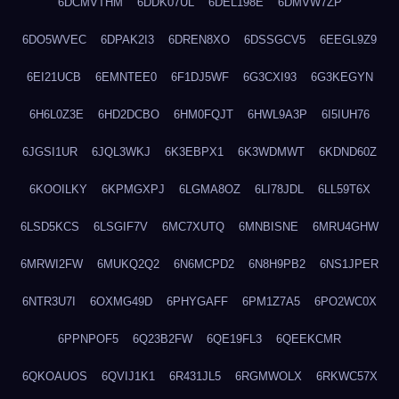
6DCMVTHM
6DDK07UL
6DEL198E
6DMVW7ZP
6DO5WVEC
6DPAK2I3
6DREN8XO
6DSSGCV5
6EEGL9Z9
6EI21UCB
6EMNTEE0
6F1DJ5WF
6G3CXI93
6G3KEGYN
6H6L0Z3E
6HD2DCBO
6HM0FQJT
6HWL9A3P
6I5IUH76
6JGSI1UR
6JQL3WKJ
6K3EBPX1
6K3WDMWT
6KDND60Z
6KOOILKY
6KPMGXPJ
6LGMA8OZ
6LI78JDL
6LL59T6X
6LSD5KCS
6LSGIF7V
6MC7XUTQ
6MNBISNE
6MRU4GHW
6MRWI2FW
6MUKQ2Q2
6N6MCPD2
6N8H9PB2
6NS1JPER
6NTR3U7I
6OXMG49D
6PHYGAFF
6PM1Z7A5
6PO2WC0X
6PPNPOF5
6Q23B2FW
6QE19FL3
6QEEKCMR
6QKOAUOS
6QVIJ1K1
6R431JL5
6RGMWOLX
6RKWC57X