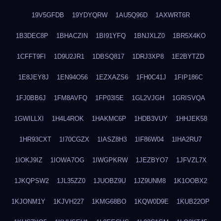
19V5GFDB
19YDYQRW
1AU5Q96D
1AXWRT6R
1B3DEC8P
1BHACZIN
1BI91YFQ
1BNJXLZ0
1BR5X4KO
1CFFT9FI
1D9U2JR1
1DBSQ817
1DRJ3XP8
1E2BYTZD
1E8JEY8J
1EN94O56
1EZXAZS6
1FH0C41J
1FIP186C
1FJ0BB6J
1FM8AVFQ
1FP03I5E
1GL2VJGH
1GRISVQA
1GWILLXI
1H4L4ROK
1HAKMC6P
1HDB3VUY
1HHJEK58
1HR93CXT
1I70CGZX
1IASZ8H3
1IF86W04
1IHA2RU7
1IOKJ9IZ
1IOWA7OG
1IWGPKRW
1JEZBYO7
1JFVZL7X
1JKQPSW2
1JL35ZZ0
1JUOBZ9U
1JZ9UNM8
1K1OOBX2
1KJONM1Y
1KJVH227
1KMG68BO
1KQW0D9E
1KUB22OP