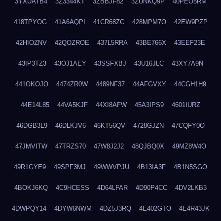
3YXUATB4
3Z3344KT
3ZBBJF82
3ZUNKQ9P
40PEO5RM
418TPYOG
41A6AQPI
41CR68ZC
428MPM7O
42EW9PZP
42HIOZNV
42QOZROE
437L5RRA
43BE766X
43EEF23E
43IP3TZ3
43OJ1AEY
43SSFXBJ
43U16JLC
43XY7A9N
441OKOJO
4474ZR0W
4489NF37
44AFGVXY
44CGH1H9
44E14L85
44VA5KJF
44XI8AFW
45A3IPS9
4601IURZ
46DGB3L9
46DLKJV6
46KT56QV
4728GJZN
47CQFY0O
47JMVITW
47TRZS70
47W8J2J2
48QJBQ0X
49MZ8W4O
49R1GYE9
49SPF3MJ
49WWVPJU
4B13IA3F
4B1N5SGO
4BOKJ6KQ
4C9HCESS
4D64LFAR
4D90P4CC
4DV2LKB3
4DWPQY14
4DYW6NWM
4DZ5J3RQ
4E402GTO
4E4R43JK