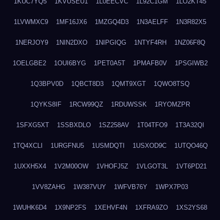
1KUC7YQ5
1KVUSEU1
1L0EECVC
1L92C1GM
1LO2KT45
1LVWMXC9
1MF16JX6
1MZGQ4D3
1N3AELFF
1N3R82X5
1NERJOY9
1NIN2DXO
1NIPGIQG
1NTYF4RH
1NZ06F8Q
1OELGBE2
1OUI6BYG
1PET0A5T
1PMAFB0V
1PSGIWB2
1Q3BPV0D
1QBCT8D3
1QMT9XGT
1QWO8TSQ
1QYKS8IF
1RCW99QZ
1RDUWSSK
1RYOMZPR
1SFXG5XT
1SSBXDLO
1SZ258AV
1T04TFO9
1T3A32QI
1TQ4XCLI
1URGFNU5
1USMDQTI
1USXOD9C
1UTQO46Q
1UXXH5X4
1V2M00OW
1VHOFJ5Z
1VLGOT3L
1VT6PD21
1VV8ZAHG
1W387VUY
1WFVB76Y
1WPX7P03
1WUHK6D4
1X9NP2FS
1XEHVF4N
1XFRA9ZO
1XS2YS68