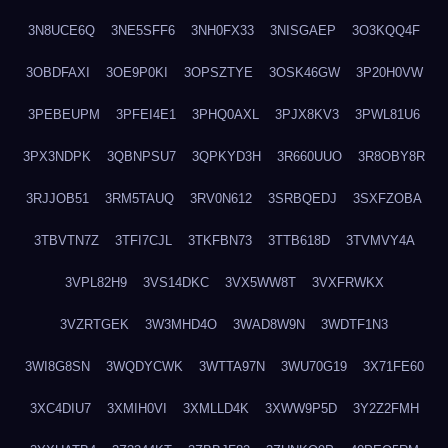
3N8UCE6Q
3NE5SFF6
3NH0FX33
3NISGAEP
3O3KQQ4F
3OBDFAXI
3OE9P0KI
3OPSZTYE
3OSK46GW
3P20H0VW
3PEBEUPM
3PFEI4E1
3PHQ0AXL
3PJX8KV3
3PWL81U6
3PX3NDPK
3QBNPSU7
3QPKYD3H
3R660UUO
3R8OBY8R
3RJJOB51
3RM5TAUQ
3RV0N612
3SRBQEDJ
3SXFZOBA
3TBVTN7Z
3TFI7CJL
3TKFBN73
3TTB618D
3TVMVY4A
3VPL82H9
3VS14DKC
3VX5WW8T
3VXFRWKX
3VZRTGEK
3W3MHD4O
3WAD8W9N
3WDTF1N3
3WI8G8SN
3WQDYCWK
3WTTA97N
3WU70G19
3X71FE60
3XC4DIU7
3XMIH0VI
3XMLLD4K
3XWW9P5D
3Y2Z2FMH