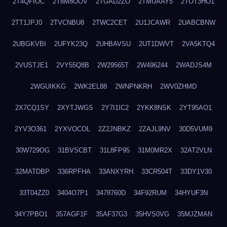
2T4QFIOC
2T8M8OOV
2TGAD2ZO
2TMUAAY5
2TOT3HO1
2TT1JPJ0
2TVCNBU8
2TWC2CET
2U1JCAWR
2UABCBNW
2UBGKVBI
2UFYK23Q
2UHBAVSU
2UT1DWVT
2VA5KTQ4
2VUSTJE1
2VY55Q8B
2W29565T
2W496244
2WADJS4M
2WGUIKKG
2WK2EL88
2WNPNKRH
2WV0ZHMD
2X7CQ1SY
2XYTJWGS
2Y7I1IC2
2YKK8NSK
2YT95AO1
2YV3O361
2YXVOCOL
2Z2JNBKZ
2ZAJL9NV
30D5VUM9
30W729OG
31BVSCBT
31L8FP95
31M0MR2X
32AT2VLN
32MATDBP
336RPFHA
33ANXYRH
33CR504T
33DY1V30
33T04ZZ0
3404O7P1
3478760D
34F92RUM
34HYUF3N
34Y7PBO1
357AGF1F
35AF37G3
35HVS0VG
35MJZMAN