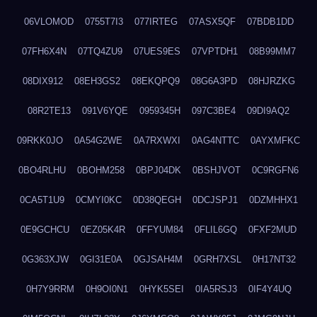
06VLOMOD
0755T7I3
077IRTEG
07ASX5QF
07BDB1DD
07FH6X4N
07TQ4ZU9
07UES9ES
07VPTDH1
08B99MM7
08DIX912
08EH3GS2
08EKQPQ9
08G6A3PD
08HJRZKG
08R2TE13
091V6YQE
0959345H
097C3BE4
09DI9AQ2
09RKK0JO
0A54G2WE
0A7RXWXI
0AG4NTTC
0AYXMFKC
0BO4RLHU
0BOHM258
0BPJ04DK
0BSHJVOT
0C9RGFN6
0CA5T1U9
0CMYI0KC
0D38QEGH
0DCJSPJ1
0DZMHHX1
0E9GCHCU
0EZ05K4R
0FFYUM84
0FLIL6GQ
0FXF2MUD
0G363XJW
0GI31E0A
0GJSAH4M
0GRH7XSL
0H17NT32
0H7Y9RRM
0H9OI0N1
0HYK5SEI
0IA5RSJ3
0IF4Y4UQ