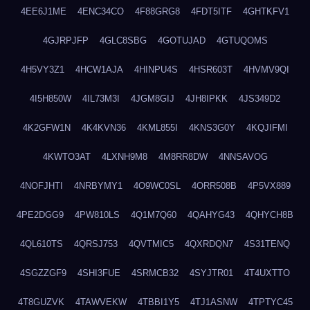
4EE6J1ME
4ENC34CO
4F88GRG8
4FDT5ITF
4GHTKFV1
4GJRPJFP
4GLC8SBG
4GOTUJAD
4GTUQOMS
4H5VY3Z1
4HCW1AJA
4HINPU4S
4HSR603T
4HVMV9QI
4I5H850W
4IL73M3I
4JGM8GIJ
4JH8IPKK
4JS349D2
4K2GFW1N
4K4KVN36
4KML855I
4KNS3G0Y
4KQJIFMI
4KWTO3AT
4LXNH9M8
4M8RR8DW
4NNSAVOG
4NOFJHTI
4NRBYMY1
4O9WC0SL
4ORR508B
4P5VX889
4PE2DGG9
4PW810LS
4Q1M7Q60
4QAHYG43
4QHYCH8B
4QL610TS
4QRSJ753
4QVTMIC5
4QXRDQN7
4S31TENQ
4SGZZGF9
4SHI3FUE
4SRMCB32
4SYJTR01
4T4UXTTO
4T8GUZVK
4TAWVEKW
4TBBI1Y5
4TJ1ASNW
4TPTYC45