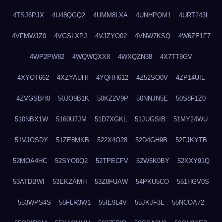
4TSJ6PJX
4U48QGQ2
4UMM8LXA
4UNHPQM1
4URT243L
4VFMWJZ0
4VGSLXPJ
4VJZYO02
4VNW7KSQ
4W6ZE1F7
4WP2PW82
4WQWQXX8
4WXQZN38
4X7TT8GV
4XYOT662
4XZYAUHI
4YQHH612
4Z52SO0V
4ZP14UIL
4ZVGSBH0
50JO9B1K
50KZ2V9P
50NNJN5E
50S8F1Z0
510NBX1W
5160U7JM
51D7XGKL
51JUGSIB
51MY24WU
51VJOSDY
51ZE8MKB
522X4O28
52D4GH9B
52FJKYTB
52MOA4HC
52SYO0Q2
52TPECFV
52W5K0BY
52XXY91Q
53ATDBWI
53EKZAMH
53Z8FUAW
54PKU5CO
551HGV0S
553WPS4S
55FLR3W1
55IE9L4V
55JKJF3L
55NCOA72