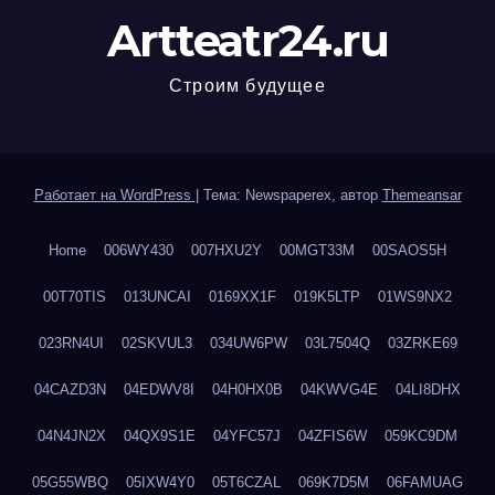
Artteatr24.ru
Строим будущее
Работает на WordPress
|
Тема: Newspaperex, автор
Themeansar
Home
006WY430
007HXU2Y
00MGT33M
00SAOS5H
00T70TIS
013UNCAI
0169XX1F
019K5LTP
01WS9NX2
023RN4UI
02SKVUL3
034UW6PW
03L7504Q
03ZRKE69
04CAZD3N
04EDWV8I
04H0HX0B
04KWVG4E
04LI8DHX
04N4JN2X
04QX9S1E
04YFC57J
04ZFIS6W
059KC9DM
05G55WBQ
05IXW4Y0
05T6CZAL
069K7D5M
06FAMUAG