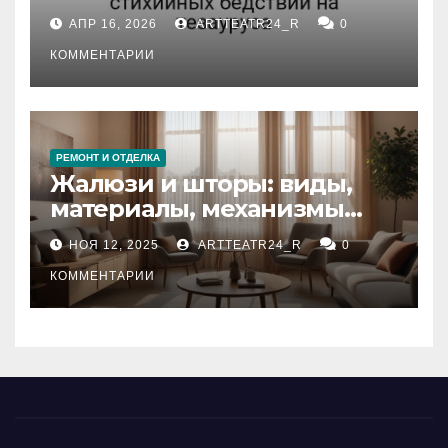
влияние анализа
АПР 16, 2026
ARTTEATR24_R
0
стихийных бедствий на
тезауруса
КОММЕНТАРИИ
РЕМОНТ И ОТДЕЛКА
Жалюзи и шторы: виды,
материалы, механизмы
управления и уход
НОЯ 12, 2025
ARTTEATR24_R
0
КОММЕНТАРИИ