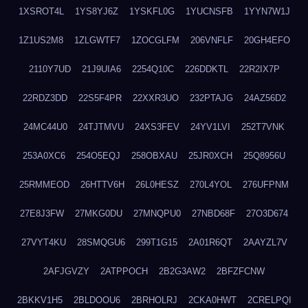
1XSROT4L
1YS8YJ6Z
1YSKFL0G
1YUCNSFB
1YYN7W1J
1Z1US2M8
1ZLGWTF7
1ZOCGLFM
206VNFLF
20GH4EFO
2110Y7UD
21J9UIA6
2254Q10C
226DDKTL
22R2IX7P
22RDZ3DD
22S5F4PR
22XXR3UO
232PTAJG
24AZ56D2
24MC44U0
24TJTMVU
24XS3FEV
24YV1LVI
252T7VNK
253A0XC6
254O5EQJ
258OBXAU
25JR0XCH
25Q8956U
25RMMEOD
26HTTV6H
26L0HESZ
270L4YOL
276UFPNM
27E8J3FW
27MKG0DU
27MNQPU0
27NBD68F
27O3D674
27VYT4KU
28SMQGU6
299T1G15
2A01R6QT
2AAYZL7V
2AFJGVZY
2ATPPOCH
2B2G3AW2
2BFZFCNW
2BKKV1H5
2BLDOOU6
2BRHOLRJ
2CKA0HWT
2CRELPQI