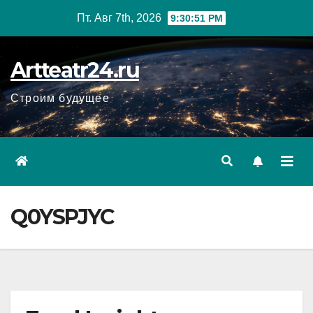
Перейти
Пт. Авг 7th, 2026
9:30:52 PM
к
содержанию
Artteatr24.ru
Строим будущее
Q0YSPJYC