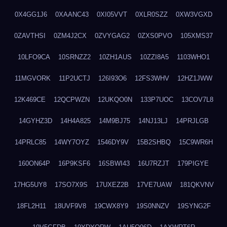
0X4GG1J6
0XAANC43
0XI05VVT
0XLR0SZZ
0XW3VGXD
0ZAVTHSI
0ZM4J2CX
0ZVYGAG2
0ZXS0PVO
105XMS37
10LFO9CA
10SRNZZ2
10ZH1AUS
10ZZI8A5
1103WHO1
11MGVORK
11P2UCTJ
126I93O6
12FS3WHV
12HZ1JWW
12K469CE
12QCPWZN
12UKQO0N
133P7UOC
13COV7L8
14GYHZ3D
14H4A825
14M9BJ75
14NJ13LJ
14PRJLGB
14PRLC85
14WY7OYZ
1546DY9V
15B2SHBQ
15C9WR6H
160ON64P
16P9KSF6
16SBWI43
16U7RZJT
179PIGYE
17HG5UY8
17SO7X9S
17UXEZ2B
17VE7UAW
181QKVNV
18FL2H11
18UVF9V8
19CWX8Y9
19S0NNZV
19SYNG2F