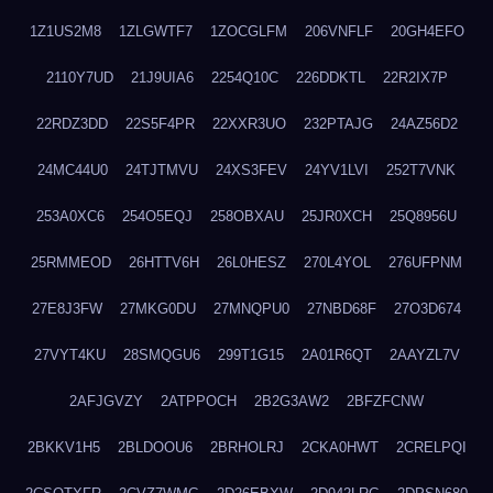
1Z1US2M8
1ZLGWTF7
1ZOCGLFM
206VNFLF
20GH4EFO
2110Y7UD
21J9UIA6
2254Q10C
226DDKTL
22R2IX7P
22RDZ3DD
22S5F4PR
22XXR3UO
232PTAJG
24AZ56D2
24MC44U0
24TJTMVU
24XS3FEV
24YV1LVI
252T7VNK
253A0XC6
254O5EQJ
258OBXAU
25JR0XCH
25Q8956U
25RMMEOD
26HTTV6H
26L0HESZ
270L4YOL
276UFPNM
27E8J3FW
27MKG0DU
27MNQPU0
27NBD68F
27O3D674
27VYT4KU
28SMQGU6
299T1G15
2A01R6QT
2AAYZL7V
2AFJGVZY
2ATPPOCH
2B2G3AW2
2BFZFCNW
2BKKV1H5
2BLDOOU6
2BRHOLRJ
2CKA0HWT
2CRELPQI