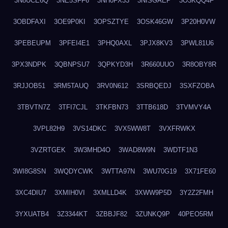
3N8UCE6Q
3NE5SFF6
3NH0FX33
3NISGAEP
3O3KQQ4F
3OBDFAXI
3OE9P0KI
3OPSZTYE
3OSK46GW
3P20H0VW
3PEBEUPM
3PFEI4E1
3PHQ0AXL
3PJX8KV3
3PWL81U6
3PX3NDPK
3QBNPSU7
3QPKYD3H
3R660UUO
3R8OBY8R
3RJJOB51
3RM5TAUQ
3RV0N612
3SRBQEDJ
3SXFZOBA
3TBVTN7Z
3TFI7CJL
3TKFBN73
3TTB618D
3TVMVY4A
3VPL82H9
3VS14DKC
3VX5WW8T
3VXFRWKX
3VZRTGEK
3W3MHD4O
3WAD8W9N
3WDTF1N3
3WI8G8SN
3WQDYCWK
3WTTA97N
3WU70G19
3X71FE60
3XC4DIU7
3XMIH0VI
3XMLLD4K
3XWW9P5D
3Y2Z2FMH
3YXUATB4
3Z3344KT
3ZBBJF82
3ZUNKQ9P
40PEO5RM