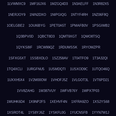
1LVWMXC9
1MF16JX6
1MZGQ4D3
1N3AELFF
1N3R82X5
1NERJOY9
1NIN2DXO
1NIPGIQG
1NTYF4RH
1NZ06F8Q
1OELGBE2
1OUI6BYG
1PET0A5T
1PMAFB0V
1PSGIWB2
1Q3BPV0D
1QBCT8D3
1QMT9XGT
1QWO8TSQ
1QYKS8IF
1RCW99QZ
1RDUWSSK
1RYOMZPR
1SFXG5XT
1SSBXDLO
1SZ258AV
1T04TFO9
1T3A32QI
1TQ4XCLI
1URGFNU5
1USMDQTI
1USXOD9C
1UTQO46Q
1UXXH5X4
1V2M00OW
1VHOFJ5Z
1VLGOT3L
1VT6PD21
1VV8ZAHG
1W387VUY
1WFVB76Y
1WPX7P03
1WUHK6D4
1X9NP2FS
1XEHVF4N
1XFRA9ZO
1XS2YS68
1XSROT4L
1YS8YJ6Z
1YSKFL0G
1YUCNSFB
1YYN7W1J