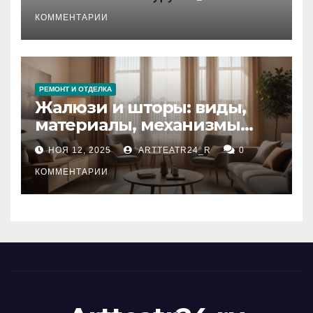
стихийных бедствий на
тезауруса
КОММЕНТАРИИ
РЕМОНТ И ОТДЕЛКА
Жалюзи и шторы: виды,
материалы, механизмы
управления и уход
НОЯ 12, 2025
ARTTEATR24_R
0
КОММЕНТАРИИ