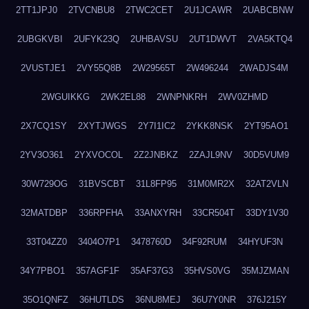
2TT1JPJ0
2TVCNBU8
2TWC2CET
2U1JCAWR
2UABCBNW
2UBGKVBI
2UFYK23Q
2UHBAVSU
2UT1DWVT
2VA5KTQ4
2VUSTJE1
2VY55Q8B
2W29565T
2W496244
2WADJS4M
2WGUIKKG
2WK2EL88
2WNPNKRH
2WV0ZHMD
2X7CQ1SY
2XYTJWGS
2Y7I1IC2
2YKK8NSK
2YT95AO1
2YV3O361
2YXVOCOL
2Z2JNBKZ
2ZAJL9NV
30D5VUM9
30W729OG
31BVSCBT
31L8FP95
31M0MR2X
32AT2VLN
32MATDBP
336RPFHA
33ANXYRH
33CR504T
33DY1V30
33T04ZZ0
3404O7P1
3478760D
34F92RUM
34HYUF3N
34Y7PBO1
357AGF1F
35AF37G3
35HVS0VG
35MJZMAN
35O1QNFZ
36HUTLDS
36NU8MEJ
36U7Y0NR
376J215Y