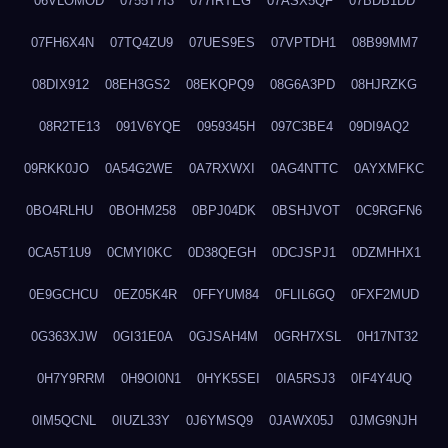
06VLOMOD
0755T7I3
077IRTEG
07ASX5QF
07BDB1DD
07FH6X4N
07TQ4ZU9
07UES9ES
07VPTDH1
08B99MM7
08DIX912
08EH3GS2
08EKQPQ9
08G6A3PD
08HJRZKG
08R2TE13
091V6YQE
0959345H
097C3BE4
09DI9AQ2
09RKK0JO
0A54G2WE
0A7RXWXI
0AG4NTTC
0AYXMFKC
0BO4RLHU
0BOHM258
0BPJ04DK
0BSHJVOT
0C9RGFN6
0CA5T1U9
0CMYI0KC
0D38QEGH
0DCJSPJ1
0DZMHHX1
0E9GCHCU
0EZ05K4R
0FFYUM84
0FLIL6GQ
0FXF2MUD
0G363XJW
0GI31E0A
0GJSAH4M
0GRH7XSL
0H17NT32
0H7Y9RRM
0H9OI0N1
0HYK5SEI
0IA5RSJ3
0IF4Y4UQ
0IM5QCNL
0IUZL33Y
0J6YMSQ9
0JAWX05J
0JMG9NJH