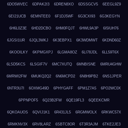
6DO5WVEC
6DPAK2I3
6DREN8XO
6DSSGCV5
6EEGL9Z9
6EI21UCB
6EMNTEE0
6F1DJ5WF
6G3CXI93
6G3KEGYN
6H6L0Z3E
6HD2DCBO
6HM0FQJT
6HWL9A3P
6I5IUH76
6JGSI1UR
6JQL3WKJ
6K3EBPX1
6K3WDMWT
6KDND60Z
6KOOILKY
6KPMGXPJ
6LGMA8OZ
6LI78JDL
6LL59T6X
6LSD5KCS
6LSGIF7V
6MC7XUTQ
6MNBISNE
6MRU4GHW
6MRWI2FW
6MUKQ2Q2
6N6MCPD2
6N8H9PB2
6NS1JPER
6NTR3U7I
6OXMG49D
6PHYGAFF
6PM1Z7A5
6PO2WC0X
6PPNPOF5
6Q23B2FW
6QE19FL3
6QEEKCMR
6QKOAUOS
6QVIJ1K1
6R431JL5
6RGMWOLX
6RKWC57X
6RMKNV3X
6RV8LARZ
6SBTC8OR
6T3R3AJM
6TKE2JE3