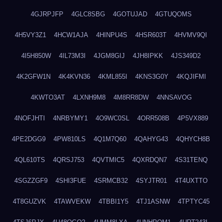
4GJRPJFP
4GLC8SBG
4GOTUJAD
4GTUQOMS
4H5VY3Z1
4HCW1AJA
4HINPU4S
4HSR603T
4HVMV9QI
4I5H850W
4IL73M3I
4JGM8GIJ
4JH8IPKK
4JS349D2
4K2GFW1N
4K4KVN36
4KML855I
4KNS3G0Y
4KQJIFMI
4KWTO3AT
4LXNH9M8
4M8RR8DW
4NNSAVOG
4NOFJHTI
4NRBYMY1
4O9WC0SL
4ORR508B
4P5VX889
4PE2DGG9
4PW810LS
4Q1M7Q60
4QAHYG43
4QHYCH8B
4QL610TS
4QRSJ753
4QVTMIC5
4QXRDQN7
4S31TENQ
4SGZZGF9
4SHI3FUE
4SRMCB32
4SYJTR01
4T4UXTTO
4T8GUZVK
4TAWVEKW
4TBBI1Y5
4TJ1ASNW
4TPTYC45