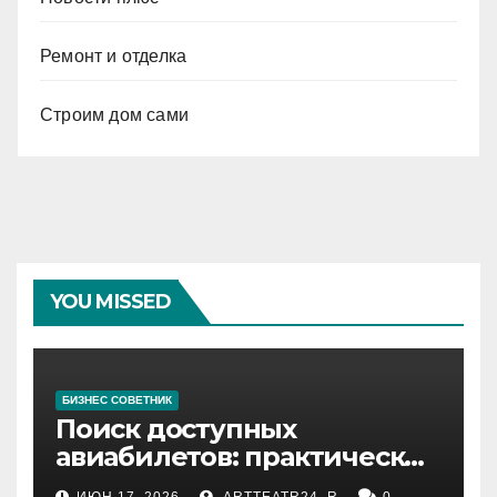
Ремонт и отделка
Строим дом сами
YOU MISSED
БИЗНЕС СОВЕТНИК
Поиск доступных
авиабилетов: практические
рекомендации
ИЮН 17, 2026
ARTTEATR24_R
0