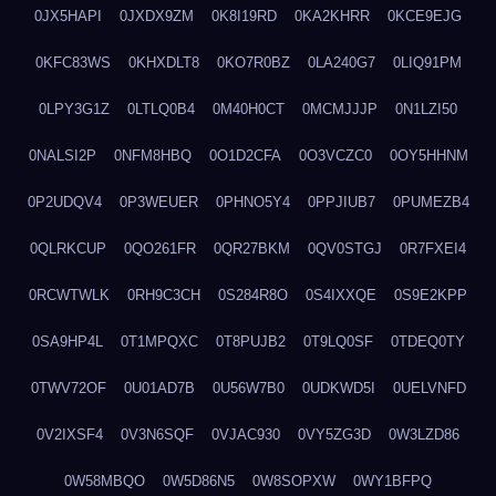
0JX5HAPI
0JXDX9ZM
0K8I19RD
0KA2KHRR
0KCE9EJG
0KFC83WS
0KHXDLT8
0KO7R0BZ
0LA240G7
0LIQ91PM
0LPY3G1Z
0LTLQ0B4
0M40H0CT
0MCMJJJP
0N1LZI50
0NALSI2P
0NFM8HBQ
0O1D2CFA
0O3VCZC0
0OY5HHNM
0P2UDQV4
0P3WEUER
0PHNO5Y4
0PPJIUB7
0PUMEZB4
0QLRKCUP
0QO261FR
0QR27BKM
0QV0STGJ
0R7FXEI4
0RCWTWLK
0RH9C3CH
0S284R8O
0S4IXXQE
0S9E2KPP
0SA9HP4L
0T1MPQXC
0T8PUJB2
0T9LQ0SF
0TDEQ0TY
0TWV72OF
0U01AD7B
0U56W7B0
0UDKWD5I
0UELVNFD
0V2IXSF4
0V3N6SQF
0VJAC930
0VY5ZG3D
0W3LZD86
0W58MBQO
0W5D86N5
0W8SOPXW
0WY1BFPQ