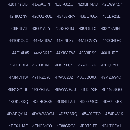
418TPYOG
41A6AQPI
41CR68ZC
428MPM7O
42EW9PZP
42HIOZNV
42QOZROE
437L5RRA
43BE766X
43EEF23E
43IP3TZ3
43OJ1AEY
43SSFXBJ
43U16JLC
43XY7A9N
441OKOJO
4474ZR0W
4489NF37
44AFGVXY
44CGH1H9
44E14L85
44VA5KJF
44XI8AFW
45A3IPS9
4601IURZ
46DGB3L9
46DLKJV6
46KT56QV
4728GJZN
47CQFY0O
47JMVITW
47TRZS70
47W8J2J2
48QJBQ0X
49MZ8W4O
49R1GYE9
49SPF3MJ
49WWVPJU
4B13IA3F
4B1N5SGO
4BOKJ6KQ
4C9HCESS
4D64LFAR
4D90P4CC
4DV2LKB3
4DWPQY14
4DYW6NWM
4DZ5J3RQ
4E402GTO
4E4R43JK
4EE6J1ME
4ENC34CO
4F88GRG8
4FDT5ITF
4GHTKFV1