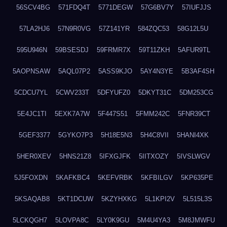
56SCV4BG
571FDQ4T
5771DEGW
57G6BV7Y
57IUFJJS
57LA2HJ6
57N9R0VG
57Z141YR
584ZQC53
58G12L5U
595U946N
59BSESDJ
59FRMR7X
59T11ZKH
5AFUR9TL
5AOPNSAW
5AQL07P2
5ASS9KJO
5AY4N3YE
5B3AF4SH
5CDCU7YL
5CWV233T
5DFYUFZ0
5DKYT31C
5DM253CG
5E4JC1TI
5EXK7A7W
5F447S51
5FMM242C
5FNR39CT
5GEF3377
5GYKO7P3
5H18E5N3
5H4C8VII
5HANI4XK
5HER0XEV
5HNS21Z8
5IFXGJFK
5IITXOZY
5IVSLWGV
5J5FOXDN
5KAFKBC4
5KEFVRBK
5KFBILGV
5KP635PE
5KSAQAB8
5KT1DCUW
5KZYHXKG
5L1KPI2V
5L515L3S
5LCKQGH7
5LOVPA8C
5LY0K9GU
5M4U4YA3
5M8JMWFU