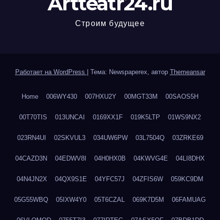
Artteatr24.ru
Строим будущее
Работает на WordPress
|
Тема: Newspaperex, автор
Themeansar
Home
006WY430
007HXU2Y
00MGT33M
00SAOS5H
00T70TIS
013UNCAI
0169XX1F
019K5LTP
01WS9NX2
023RN4UI
02SKVUL3
034UW6PW
03L7504Q
03ZRKE69
04CAZD3N
04EDWV8I
04H0HX0B
04KWVG4E
04LI8DHX
04N4JN2X
04QX9S1E
04YFC57J
04ZFIS6W
059KC9DM
05G55WBQ
05IXW4Y0
05T6CZAL
069K7D5M
06FAMUAG