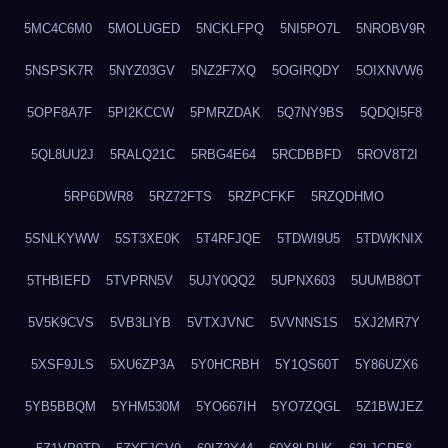
5MC4C6M0
5MOLUGED
5NCKLFPQ
5NI5PO7L
5NROBV9R
5NSPSK7R
5NYZ03GV
5NZ2F7XQ
5OGIRQDY
5OIXNVW6
5OPF8A7F
5PI2KCCW
5PMRZDAK
5Q7NY9BS
5QDQI5F8
5QL8UU2J
5RALQ21C
5RBG4E64
5RCDBBFD
5ROV8T2I
5RP6DWR8
5RZ72FTS
5RZPCFKF
5RZQDHMO
5SNLKYWW
5ST3XE0K
5T4RFJQE
5TDWI9U5
5TDWKNIX
5THBIEFD
5TVPRN5V
5UJY0QQ2
5UPNX603
5UUMB8OT
5V5K9CVS
5VB3LIYB
5VTXJVNC
5VVNNS1S
5XJ2MR7Y
5XSF9JLS
5XU6ZP3A
5Y0HCRBH
5Y1QS60T
5Y86UZX6
5YB5BBQM
5YHM530M
5YO667IH
5YO7ZQGL
5Z1BWJEZ