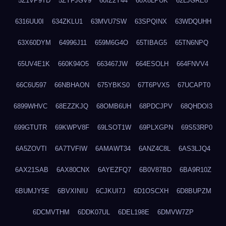
5Z1VP9TD
5ZYFJGV9
60IZ2Y44
60X8LPUK
62LJGRE8
6316UU0I
634ZKLU1
63MVU7SW
63SPQINX
63WDQUHH
63X60DYM
64996J11
659M6G4O
65TIBAG5
65TN6NPQ
65UV4E1K
660K94O5
663467JW
664ESOLH
664FNVV4
66C6U597
66NBHAON
675YBKS0
67T6PVX5
67UCAPT0
6899WHVC
68EZZKJQ
68OMB6UH
68PDCJPV
68QHDOI3
699GTUTR
69KWPV8F
69LSOT1W
69PLXGPN
69S53RP0
6A5ZOVTI
6A7TVFIW
6AMAWT34
6ANZ4C8L
6AS3LJQ4
6AX21SAB
6AX80CNX
6AYEZFQ7
6B0V87BD
6BA9R10Z
6BUMJY5E
6BVXINIU
6CJKUI7J
6D1OSCXH
6D8BUPZM
6DCMVTHM
6DDK07UL
6DEL198E
6DMVW7ZP