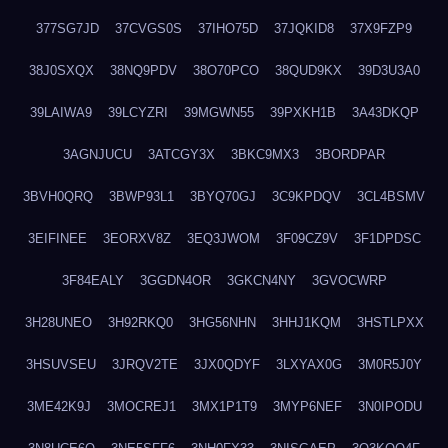
377SG7JD
37CVGS0S
37IHO75D
37JQKID8
37X9FZP9
38J0SXQX
38NQ9PDV
38O70PCO
38QUD9KX
39D3U3A0
39LAIWA9
39LCYZRI
39MGWN55
39PXKH1B
3A43DKQP
3AGNJUCU
3ATCGY3X
3BKC9MX3
3BORDPAR
3BVH0QRQ
3BWP93L1
3BYQ70GJ
3C9KPDQV
3CL4BSMV
3EIFINEE
3EORXV8Z
3EQ3JWOM
3F09CZ9V
3F1DPDSC
3F84EALY
3GGDN4OR
3GKCN4NY
3GVOCWRP
3H28UNEO
3H92RKQ0
3HG56NHN
3HHJ1KQM
3HSTLPXX
3HSUVSEU
3JRQV2TE
3JX0QDYF
3LXYAX0G
3M0R5J0Y
3ME42K9J
3MOCREJ1
3MX1P1T9
3MYP6NEF
3N0IPODU