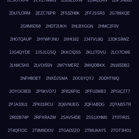
2CSOTXFR
2CVZ7WMG
2D26EBXW
2D942LRG
2DPSN680
2DU7LORM
2EZC76PR
2F53ZH8K
2FFJSSR3
2G789XQE
2G8M6D58
2HDT2UKH
2HLBXGGN
2HMC2F0V
2HO7QAUP
2HYWPJNU
2IIHI162
2J4TVL9Q
2JDKS9WZ
2JG4QYDE
2JSJLGSQ
2KKCIQS5
2KL1TDVU
2LCI7CW6
2LN9C5H3
2LVOI55N
2M7YMERZ
2MIQDBKK
2N165DB2
2NFH8OET
2NXDJSMA
2OC6YQYJ
2ODHTNIQ
2OYOC8EB
2P5KVO7J
2PB26F91
2PFU2MB3
2PGICZT7
2PJA33U1
2PK01RCU
2Q6V9UEG
2QFIABDG
2QYABSTR
2R02B74P
2RPXRAZM
2SAV54DE
2SS1XHM0
2T0TIR21
2T4QFIOC
2T8M8OOV
2TGAD2ZO
2TMUAAY5
2TOT3HO1