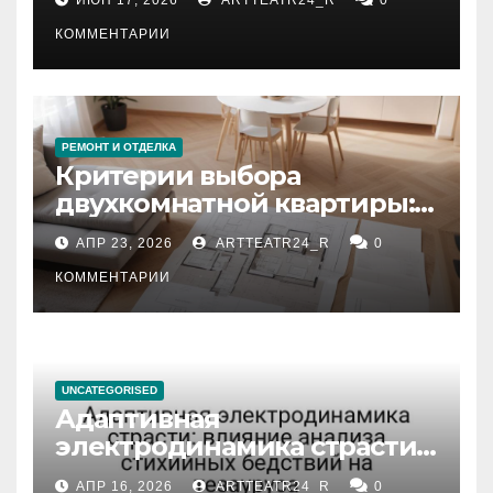
КОММЕНТАРИИ
РЕМОНТ И ОТДЕЛКА
Критерии выбора
двухкомнатной квартиры:
планировка, площадь,
АПР 23, 2026
ARTTEATR24_R
0
состояние и документация
КОММЕНТАРИИ
UNCATEGORISED
Адаптивная
электродинамика страсти:
влияние анализа
АПР 16, 2026
ARTTEATR24_R
0