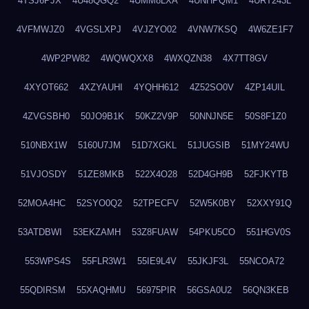
4TSJ6PJX
4U48QGQ2
4UMM8LXA
4UNHPQM1
4URT243L
4VFMWJZ0
4VGSLXPJ
4VJZYO02
4VNW7KSQ
4W6ZE1F7
4WP2PW82
4WQWQXX8
4WXQZN38
4X7TT8GV
4XYOT662
4XZYAUHI
4YQHH612
4Z52SO0V
4ZP14UIL
4ZVGSBH0
50JO9B1K
50KZ2V9P
50NNJN5E
50S8F1Z0
510NBX1W
5160U7JM
51D7XGKL
51JUGSIB
51MY24WU
51VJOSDY
51ZE8MKB
522X4O28
52D4GH9B
52FJKYTB
52MOA4HC
52SYO0Q2
52TPECFV
52W5K0BY
52XXY91Q
53ATDBWI
53EKZAMH
53Z8FUAW
54PKU5CO
551HGV0S
553WPS4S
55FLR3W1
55IE9L4V
55JKJF3L
55NCOA72
55QDIRSM
55XAQHMU
56975PIR
56GSA0U2
56QN3KEB