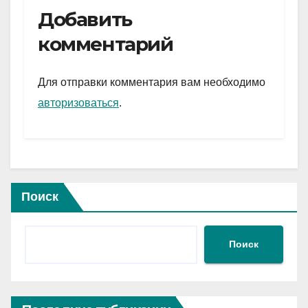
e
er
at
ail
р
Добавить
gr
s
а
комментарий
a
A
в
m
p
и
Для отправки комментария вам необходимо
p
ть
авторизоваться
.
Поиск
Поиск