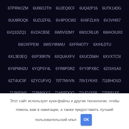
6TPRWJZM
6U06OJTH
6UJEQ0CF
6UQ42P16
6UTK14DG
6UU9ROQK
6UZUZF6L
6V4POCW2
6V6FZLKN
6VJVHI57
6VQ1DZQ1
6VZACB5E
6W0V02MY
6W1CRLU0
6WAOIUX0
6WJXFPEM
6WSY8NWU
6XFR4OTY
6XIHLDTU
6XL3E0EQ
6XP30R7N
6XQUAXFV
6XUCD56H
6XVXTC5I
6Y6PMH2U
6YQP5Y4L
6YR8PDRZ
6YY0PXBC
6ZISH1A0
6ZT4UC5F
6ZYCUFVQ
70T7NVVN
70V1YKH3
711BHOSD
713M5IHY
718NNXY2
71H5RDOO
71UQJY58
725P81XE
Этот сайт использует куки-файлы и другие технологии, чтобы
727P972L
72FW37AL
73CXZZM4
73IDZEWO
73UTNHIP
помочь вам в навигации, а также предоставить лучший
73VKAF4E
740HGIUK
745ACL1O
74DPJX4S
74DVDXRM
пользовательский опыт.
OK