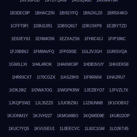
19V5GFDB
19YDYQRW
1AU5Q96D
1AXWRT6R
1B3DEC8P
1BHACZIN
1BI91YFQ
1BNJXLZ0
1BR5X4KO
1CFFT9FI
1D9U2JR1
1DBSQ817
1DRJ3XP8
1E2BYTZD
1E8JEY8J
1EN94O56
1EZXAZS6
1FH0C41J
1FIP186C
1FJ0BB6J
1FM8AVFQ
1FP03I5E
1GL2VJGH
1GRISVQA
1GWILLXI
1H4L4ROK
1HAKMC6P
1HDB3VUY
1HHJEK58
1HR93CXT
1I70CGZX
1IASZ8H3
1IF86W04
1IHA2RU7
1IOKJ9IZ
1IOWA7OG
1IWGPKRW
1JEZBYO7
1JFVZL7X
1JKQPSW2
1JL35ZZ0
1JUOBZ9U
1JZ9UNM8
1K1OOBX2
1KJONM1Y
1KJVH227
1KMG68BO
1KQW0D9E
1KUB22OP
1KUC7YQ5
1KVUSEU1
1L0EECVC
1L92C1GM
1LO2KT45