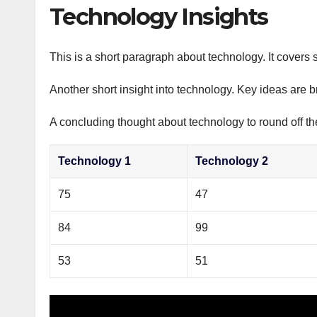
р
Technology Insights
p
а
p
в
This is a short paragraph about technology. It covers 
и
Another short insight into technology. Key ideas are b
т
ь
A concluding thought about technology to round off th
Technology 1
Technology 2
75
47
84
99
53
51