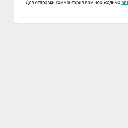
a
A
в
Для отправки комментария вам необходимо
ав
m
p
и
p
ть