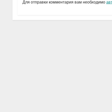
a
A
в
Для отправки комментария вам необходимо
ав
m
p
и
p
ть