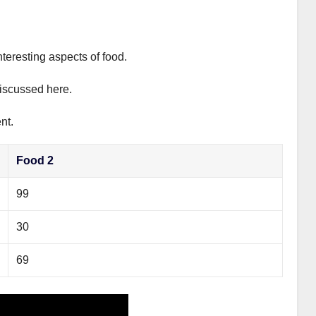
nteresting aspects of food.
discussed here.
nt.
Food 2
99
30
69