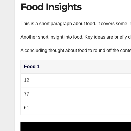
р
Food Insights
p
а
p
в
This is a short paragraph about food. It covers some i
и
Another short insight into food. Key ideas are briefly 
т
ь
A concluding thought about food to round off the conte
Food 1
12
77
61