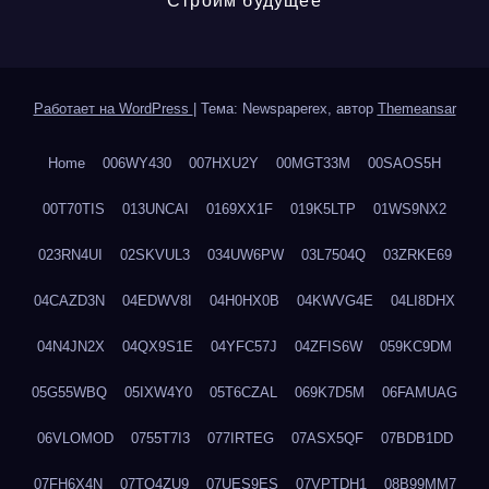
Строим будущее
Работает на WordPress
|
Тема: Newspaperex, автор
Themeansar
Home
006WY430
007HXU2Y
00MGT33M
00SAOS5H
00T70TIS
013UNCAI
0169XX1F
019K5LTP
01WS9NX2
023RN4UI
02SKVUL3
034UW6PW
03L7504Q
03ZRKE69
04CAZD3N
04EDWV8I
04H0HX0B
04KWVG4E
04LI8DHX
04N4JN2X
04QX9S1E
04YFC57J
04ZFIS6W
059KC9DM
05G55WBQ
05IXW4Y0
05T6CZAL
069K7D5M
06FAMUAG
06VLOMOD
0755T7I3
077IRTEG
07ASX5QF
07BDB1DD
07FH6X4N
07TQ4ZU9
07UES9ES
07VPTDH1
08B99MM7