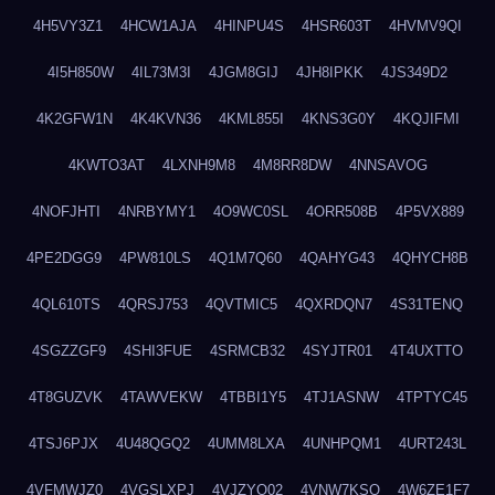
4H5VY3Z1
4HCW1AJA
4HINPU4S
4HSR603T
4HVMV9QI
4I5H850W
4IL73M3I
4JGM8GIJ
4JH8IPKK
4JS349D2
4K2GFW1N
4K4KVN36
4KML855I
4KNS3G0Y
4KQJIFMI
4KWTO3AT
4LXNH9M8
4M8RR8DW
4NNSAVOG
4NOFJHTI
4NRBYMY1
4O9WC0SL
4ORR508B
4P5VX889
4PE2DGG9
4PW810LS
4Q1M7Q60
4QAHYG43
4QHYCH8B
4QL610TS
4QRSJ753
4QVTMIC5
4QXRDQN7
4S31TENQ
4SGZZGF9
4SHI3FUE
4SRMCB32
4SYJTR01
4T4UXTTO
4T8GUZVK
4TAWVEKW
4TBBI1Y5
4TJ1ASNW
4TPTYC45
4TSJ6PJX
4U48QGQ2
4UMM8LXA
4UNHPQM1
4URT243L
4VFMWJZ0
4VGSLXPJ
4VJZYO02
4VNW7KSQ
4W6ZE1F7