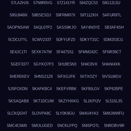
57LA2HJ6
57N9R0VG
57Z141YR
584ZQC53
58G12L5U
595U946N
59BSESDJ
59FRMR7X
59T11ZKH
5AFUR9TL
5AOPNSAW
5AQL07P2
5ASS9KJO
5AY4N3YE
5B3AF4SH
5CDCU7YL
5CWV233T
5DFYUFZ0
5DKYT31C
5DM253CG
5E4JC1TI
5EXK7A7W
5F447S51
5FMM242C
5FNR39CT
5GEF3377
5GYKO7P3
5H18E5N3
5H4C8VII
5HANI4XK
5HER0XEV
5HNS21Z8
5IFXGJFK
5IITXOZY
5IVSLWGV
5J5FOXDN
5KAFKBC4
5KEFVRBK
5KFBILGV
5KP635PE
5KSAQAB8
5KT1DCUW
5KZYHXKG
5L1KPI2V
5L515L3S
5LCKQGH7
5LOVPA8C
5LY0K9GU
5M4U4YA3
5M8JMWFU
5MC4C6M0
5MOLUGED
5NCKLFPQ
5NI5PO7L
5NROBV9R