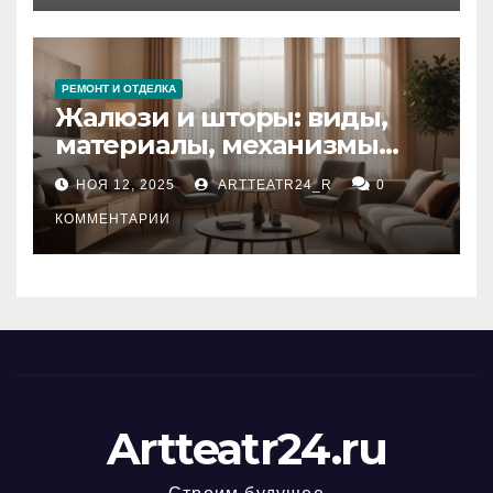
РЕМОНТ И ОТДЕЛКА
Жалюзи и шторы: виды,
материалы, механизмы
управления и уход
НОЯ 12, 2025
ARTTEATR24_R
0
КОММЕНТАРИИ
Artteatr24.ru