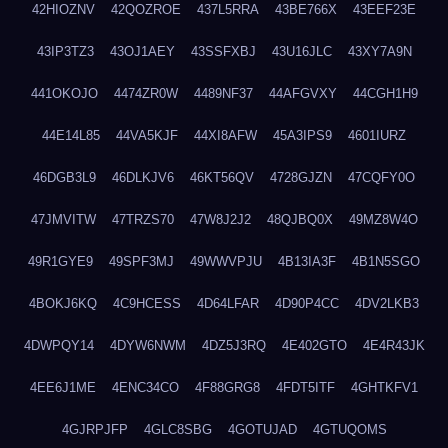
42HIOZNV
42QOZROE
437L5RRA
43BE766X
43EEF23E
43IP3TZ3
43OJ1AEY
43SSFXBJ
43U16JLC
43XY7A9N
441OKOJO
4474ZR0W
4489NF37
44AFGVXY
44CGH1H9
44E14L85
44VA5KJF
44XI8AFW
45A3IPS9
4601IURZ
46DGB3L9
46DLKJV6
46KT56QV
4728GJZN
47CQFY0O
47JMVITW
47TRZS70
47W8J2J2
48QJBQ0X
49MZ8W4O
49R1GYE9
49SPF3MJ
49WWVPJU
4B13IA3F
4B1N5SGO
4BOKJ6KQ
4C9HCESS
4D64LFAR
4D90P4CC
4DV2LKB3
4DWPQY14
4DYW6NWM
4DZ5J3RQ
4E402GTO
4E4R43JK
4EE6J1ME
4ENC34CO
4F88GRG8
4FDT5ITF
4GHTKFV1
4GJRPJFP
4GLC8SBG
4GOTUJAD
4GTUQOMS