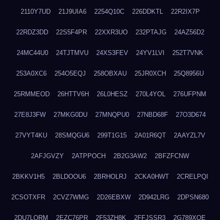
2110Y7UD
21J9UIA6
2254Q10C
226DDKTL
22R2IX7P
22RDZ3DD
22S5F4PR
22XXR3UO
232PTAJG
24AZ56D2
24MC44U0
24TJTMVU
24XS3FEV
24YV1LVI
252T7VNK
253A0XC6
254O5EQJ
258OBXAU
25JR0XCH
25Q8956U
25RMMEOD
26HTTV6H
26L0HESZ
270L4YOL
276UFPNM
27E8J3FW
27MKG0DU
27MNQPU0
27NBD68F
27O3D674
27VYT4KU
28SMQGU6
299T1G15
2A01R6QT
2AAYZL7V
2AFJGVZY
2ATPPOCH
2B2G3AW2
2BFZFCNW
2BKKV1H5
2BLDOOU6
2BRHOLRJ
2CKA0HWT
2CRELPQI
2CSOTXFR
2CVZ7WMG
2D26EBXW
2D942LRG
2DPSN680
2DU7LORM
2EZC76PR
2F53ZH8K
2FFJSSR3
2G789XQE