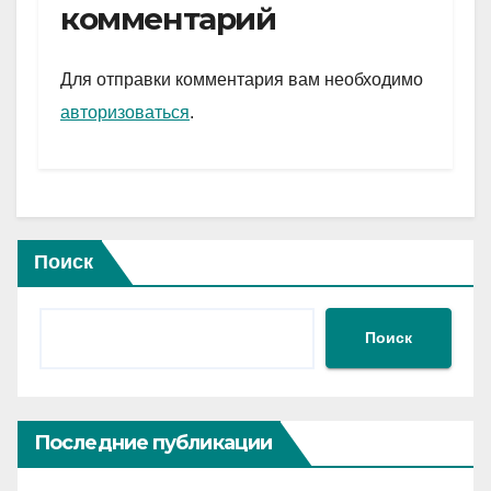
gr
s
а
комментарий
a
A
в
m
p
и
Для отправки комментария вам необходимо
p
ть
авторизоваться
.
Поиск
Поиск
Последние публикации