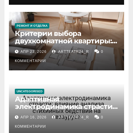
РЕМОНТ И ОТДЕЛКА
Критерии выбора
двухкомнатной квартиры:
планировка, площадь,
АПР 23, 2026
ARTTEATR24_R
0
состояние и документация
КОММЕНТАРИИ
UNCATEGORISED
Адаптивная
электродинамика страсти:
влияние анализа
АПР 16, 2026
ARTTEATR24_R
0
стихийных бедствий на
тезауруса
КОММЕНТАРИИ