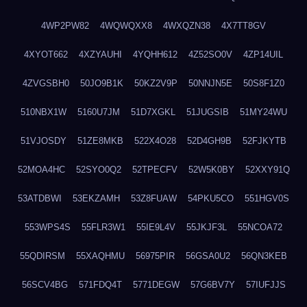
4WP2PW82
4WQWQXX8
4WXQZN38
4X7TT8GV
4XYOT662
4XZYAUHI
4YQHH612
4Z52SO0V
4ZP14UIL
4ZVGSBH0
50JO9B1K
50KZ2V9P
50NNJN5E
50S8F1Z0
510NBX1W
5160U7JM
51D7XGKL
51JUGSIB
51MY24WU
51VJOSDY
51ZE8MKB
522X4O28
52D4GH9B
52FJKYTB
52MOA4HC
52SYO0Q2
52TPECFV
52W5K0BY
52XXY91Q
53ATDBWI
53EKZAMH
53Z8FUAW
54PKU5CO
551HGV0S
553WPS4S
55FLR3W1
55IE9L4V
55JKJF3L
55NCOA72
55QDIRSM
55XAQHMU
56975PIR
56GSA0U2
56QN3KEB
56SCV4BG
571FDQ4T
5771DEGW
57G6BV7Y
57IUFJJS