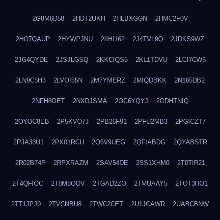
2G8M6D58
2HDT2UKH
2HLBXGGN
2HMC2F0V
2HO7QAUP
2HYWPJNU
2IIHI162
2J4TVL9Q
2JDKS9WZ
2JG4QYDE
2JSJLGSQ
2KKCIQS5
2KL1TDVU
2LCI7CW6
2LN9C5H3
2LVOI55N
2M7YMERZ
2MIQDBKK
2N165DB2
2NFH8OET
2NXDJSMA
2OC6YQYJ
2ODHTNIQ
2OYOC8EB
2P5KVO7J
2PB26F91
2PFU2MB3
2PGICZT7
2PJA33U1
2PK01RCU
2Q6V9UEG
2QFIABDG
2QYABSTR
2R02B74P
2RPXRAZM
2SAV54DE
2SS1XHM0
2T0TIR21
2T4QFIOC
2T8M8OOV
2TGAD2ZO
2TMUAAY5
2TOT3HO1
2TT1JPJ0
2TVCNBU8
2TWC2CET
2U1JCAWR
2UABCBNW