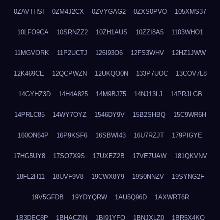
0ZAVTHSI
0ZM4J2CX
0ZVYGAG2
0ZXS0PVO
105XMS37
10LFO9CA
10SRNZZ2
10ZH1AUS
10ZZI8A5
1103WHO1
11MGVORK
11P2UCTJ
126I93O6
12FS3WHV
12HZ1JWW
12K469CE
12QCPWZN
12UKQO0N
133P7UOC
13COV7L8
14GYHZ3D
14H4A825
14M9BJ75
14NJ13LJ
14PRJLGB
14PRLC85
14WY7OYZ
1546DY9V
15B2SHBQ
15C9WR6H
160ON64P
16P9KSF6
16SBWI43
16U7RZJT
179PIGYE
17HG5UY8
17SO7X9S
17UXEZ2B
17VE7UAW
181QKVNV
18FL2H11
18UVF9V8
19CWX8Y9
19S0NNZV
19SYNG2F
19V5GFDB
19YDYQRW
1AU5Q96D
1AXWRT6R
1B3DEC8P
1BHACZIN
1BI91YFQ
1BNJXLZ0
1BR5X4KO