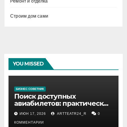
Ремонт и отделка
Строим дом сами
YOU MISSED
БИЗНЕС СОВЕТНИК
Поиск доступных
авиабилетов: практические
рекомендации
ИЮН 17, 2026
ARTTEATR24_R
0
КОММЕНТАРИИ