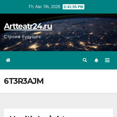
Перейти
Пт. Авг 7th, 2026
2:41:56 PM
к
содержанию
Artteatr24.ru
Строим будущее
6T3R3AJM