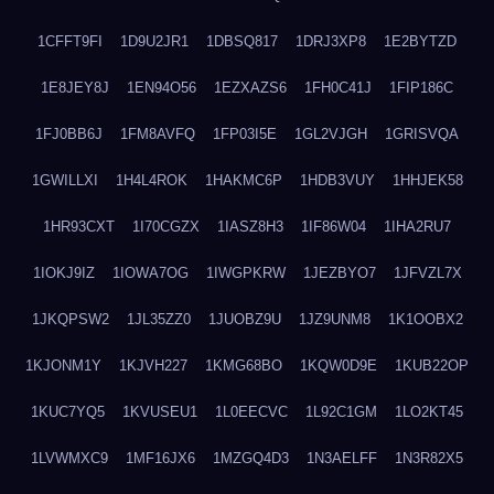
1CFFT9FI
1D9U2JR1
1DBSQ817
1DRJ3XP8
1E2BYTZD
1E8JEY8J
1EN94O56
1EZXAZS6
1FH0C41J
1FIP186C
1FJ0BB6J
1FM8AVFQ
1FP03I5E
1GL2VJGH
1GRISVQA
1GWILLXI
1H4L4ROK
1HAKMC6P
1HDB3VUY
1HHJEK58
1HR93CXT
1I70CGZX
1IASZ8H3
1IF86W04
1IHA2RU7
1IOKJ9IZ
1IOWA7OG
1IWGPKRW
1JEZBYO7
1JFVZL7X
1JKQPSW2
1JL35ZZ0
1JUOBZ9U
1JZ9UNM8
1K1OOBX2
1KJONM1Y
1KJVH227
1KMG68BO
1KQW0D9E
1KUB22OP
1KUC7YQ5
1KVUSEU1
1L0EECVC
1L92C1GM
1LO2KT45
1LVWMXC9
1MF16JX6
1MZGQ4D3
1N3AELFF
1N3R82X5