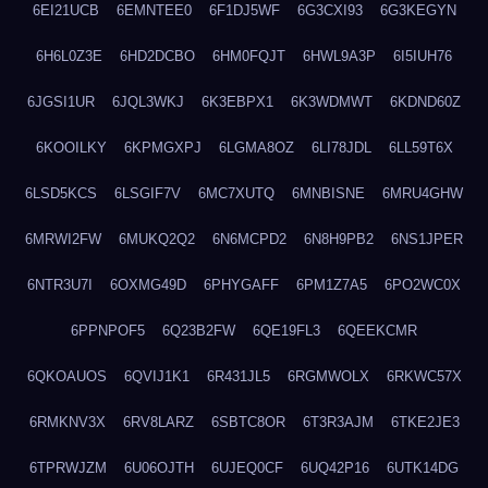
6EI21UCB
6EMNTEE0
6F1DJ5WF
6G3CXI93
6G3KEGYN
6H6L0Z3E
6HD2DCBO
6HM0FQJT
6HWL9A3P
6I5IUH76
6JGSI1UR
6JQL3WKJ
6K3EBPX1
6K3WDMWT
6KDND60Z
6KOOILKY
6KPMGXPJ
6LGMA8OZ
6LI78JDL
6LL59T6X
6LSD5KCS
6LSGIF7V
6MC7XUTQ
6MNBISNE
6MRU4GHW
6MRWI2FW
6MUKQ2Q2
6N6MCPD2
6N8H9PB2
6NS1JPER
6NTR3U7I
6OXMG49D
6PHYGAFF
6PM1Z7A5
6PO2WC0X
6PPNPOF5
6Q23B2FW
6QE19FL3
6QEEKCMR
6QKOAUOS
6QVIJ1K1
6R431JL5
6RGMWOLX
6RKWC57X
6RMKNV3X
6RV8LARZ
6SBTC8OR
6T3R3AJM
6TKE2JE3
6TPRWJZM
6U06OJTH
6UJEQ0CF
6UQ42P16
6UTK14DG