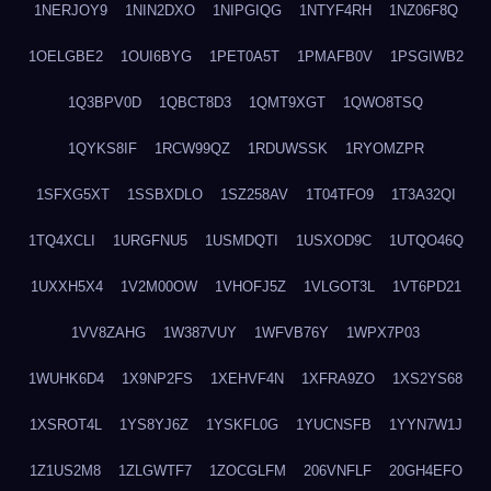
1NERJOY9
1NIN2DXO
1NIPGIQG
1NTYF4RH
1NZ06F8Q
1OELGBE2
1OUI6BYG
1PET0A5T
1PMAFB0V
1PSGIWB2
1Q3BPV0D
1QBCT8D3
1QMT9XGT
1QWO8TSQ
1QYKS8IF
1RCW99QZ
1RDUWSSK
1RYOMZPR
1SFXG5XT
1SSBXDLO
1SZ258AV
1T04TFO9
1T3A32QI
1TQ4XCLI
1URGFNU5
1USMDQTI
1USXOD9C
1UTQO46Q
1UXXH5X4
1V2M00OW
1VHOFJ5Z
1VLGOT3L
1VT6PD21
1VV8ZAHG
1W387VUY
1WFVB76Y
1WPX7P03
1WUHK6D4
1X9NP2FS
1XEHVF4N
1XFRA9ZO
1XS2YS68
1XSROT4L
1YS8YJ6Z
1YSKFL0G
1YUCNSFB
1YYN7W1J
1Z1US2M8
1ZLGWTF7
1ZOCGLFM
206VNFLF
20GH4EFO