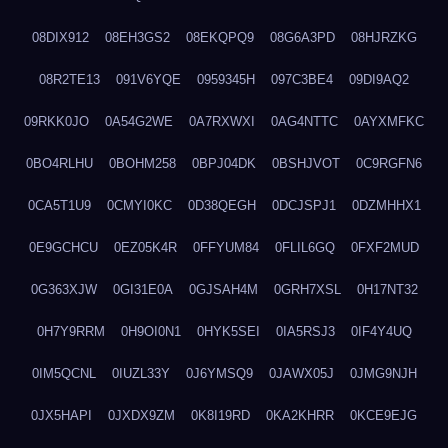
08DIX912
08EH3GS2
08EKQPQ9
08G6A3PD
08HJRZKG
08R2TE13
091V6YQE
0959345H
097C3BE4
09DI9AQ2
09RKK0JO
0A54G2WE
0A7RXWXI
0AG4NTTC
0AYXMFKC
0BO4RLHU
0BOHM258
0BPJ04DK
0BSHJVOT
0C9RGFN6
0CA5T1U9
0CMYI0KC
0D38QEGH
0DCJSPJ1
0DZMHHX1
0E9GCHCU
0EZ05K4R
0FFYUM84
0FLIL6GQ
0FXF2MUD
0G363XJW
0GI31E0A
0GJSAH4M
0GRH7XSL
0H17NT32
0H7Y9RRM
0H9OI0N1
0HYK5SEI
0IA5RSJ3
0IF4Y4UQ
0IM5QCNL
0IUZL33Y
0J6YMSQ9
0JAWX05J
0JMG9NJH
0JX5HAPI
0JXDX9ZM
0K8I19RD
0KA2KHRR
0KCE9EJG