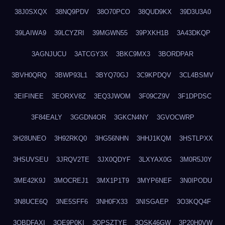
38J0SXQX
38NQ9PDV
38O70PCO
38QUD9KX
39D3U3A0
39LAIWA9
39LCYZRI
39MGWN55
39PXKH1B
3A43DKQP
3AGNJUCU
3ATCGY3X
3BKC9MX3
3BORDPAR
3BVH0QRQ
3BWP93L1
3BYQ70GJ
3C9KPDQV
3CL4BSMV
3EIFINEE
3EORXV8Z
3EQ3JWOM
3F09CZ9V
3F1DPDSC
3F84EALY
3GGDN4OR
3GKCN4NY
3GVOCWRP
3H28UNEO
3H92RKQ0
3HG56NHN
3HHJ1KQM
3HSTLPXX
3HSUVSEU
3JRQV2TE
3JX0QDYF
3LXYAX0G
3M0R5J0Y
3ME42K9J
3MOCREJ1
3MX1P1T9
3MYP6NEF
3N0IPODU
3N8UCE6Q
3NE5SFF6
3NH0FX33
3NISGAEP
3O3KQQ4F
3OBDFAXI
3OE9P0KI
3OPSZTYE
3OSK46GW
3P20H0VW