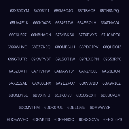
63X60DYM
64996J11
659M6G4O
65TIBAG5
65TN6NPQ
65UV4E1K
660K94O5
663467JW
664ESOLH
664FNVV4
66C6U597
66NBHAON
675YBKS0
67T6PVX5
67UCAPT0
6899WHVC
68EZZKJQ
68OMB6UH
68PDCJPV
68QHDOI3
699GTUTR
69KWPV8F
69LSOT1W
69PLXGPN
69S53RP0
6A5ZOVTI
6A7TVFIW
6AMAWT34
6ANZ4C8L
6AS3LJQ4
6AX21SAB
6AX80CNX
6AYEZFQ7
6B0V87BD
6BA9R10Z
6BUMJY5E
6BVXINIU
6CJKUI7J
6D1OSCXH
6D8BUPZM
6DCMVTHM
6DDK07UL
6DEL198E
6DMVW7ZP
6DO5WVEC
6DPAK2I3
6DREN8XO
6DSSGCV5
6EEGL9Z9