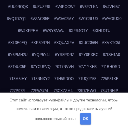
6UU9ROQK
6UZUZF6L
6V4POCW2
6V6FZLKN
6VJVHI57
6VQ1DZQ1
6VZACB5E
6W0V02MY
6W1CRLU0
6WAOIUX0
6WJXFPEM
6WSY8NWU
6XFR4OTY
6XIHLDTU
6XL3E0EQ
6XP30R7N
6XQUAXFV
6XUCD56H
6XVXTC5I
6Y6PMH2U
6YQP5Y4L
6YR8PDRZ
6YY0PXBC
6ZISH1A0
6ZT4UC5F
6ZYCUFVQ
70T7NVVN
70V1YKH3
711BHOSD
713M5IHY
718NNXY2
71H5RDOO
71UQJY58
725P81XE
727P972L
72FW37AL
73CXZZM4
73IDZEWO
73UTNHIP
Этот сайт использует куки-файлы и другие технологии, чтобы
73VKAF4E
740HGIUK
745ACL1O
74DPJX4S
74DVDXRM
помочь вам в навигации, а также предоставить лучший
74FGRN3A
7612HD1B
7651K273
76BJGQ4F
76G4013Z
пользовательский опыт.
OK
76HU4CRK
76LLJI2Y
7777M27H
77BED9B2
77BGMMG4