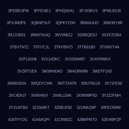
3PEBEUPM
3PFEI4E1
3PHQ0AXL
3PJX8KV3
3PWL81U6
3PX3NDPK
3QBNPSU7
3QPKYD3H
3R660UUO
3R8OBY8R
3RJJOB51
3RM5TAUQ
3RV0N612
3SRBQEDJ
3SXFZOBA
3TBVTN7Z
3TFI7CJL
3TKFBN73
3TTB618D
3TVMVY4A
3VPL82H9
3VS14DKC
3VX5WW8T
3VXFRWKX
3VZRTGEK
3W3MHD4O
3WAD8W9N
3WDTF1N3
3WI8G8SN
3WQDYCWK
3WTTA97N
3WU70G19
3X71FE60
3XC4DIU7
3XMIH0VI
3XMLLD4K
3XWW9P5D
3Y2Z2FMH
3YXUATB4
3Z3344KT
3ZBBJF82
3ZUNKQ9P
40PEO5RM
418TPYOG
41A6AQPI
41CR68ZC
428MPM7O
42EW9PZP