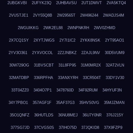
2UBGKVBI
2UFYK23Q
2UHBAVSU
2UT1DWVT
2VA5KTQ4
2VUSTJE1
2VY55Q8B
2W29565T
2W496244
2WADJS4M
2WGUIKKG
2WK2EL88
2WNPNKRH
2WV0ZHMD
2X7CQ1SY
2XYTJWGS
2Y7I1IC2
2YKK8NSK
2YT95AO1
2YV3O361
2YXVOCOL
2Z2JNBKZ
2ZAJL9NV
30D5VUM9
30W729OG
31BVSCBT
31L8FP95
31M0MR2X
32AT2VLN
32MATDBP
336RPFHA
33ANXYRH
33CR504T
33DY1V30
33T04ZZ0
3404O7P1
3478760D
34F92RUM
34HYUF3N
34Y7PBO1
357AGF1F
35AF37G3
35HVS0VG
35MJZMAN
35O1QNFZ
36HUTLDS
36NU8MEJ
36U7Y0NR
376J215Y
377SG7JD
37CVGS0S
37IHO75D
37JQKID8
37X9FZP9