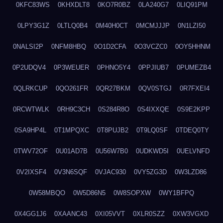
0KFC83WS
0KHXDLT8
0KO7R0BZ
0LA240G7
0LIQ91PM
0LPY3G1Z
0LTLQ0B4
0M40H0CT
0MCMJJJP
0N1LZI50
0NALSI2P
0NFM8HBQ
0O1D2CFA
0O3VCZC0
0OY5HHNM
0P2UDQV4
0P3WEUER
0PHNO5Y4
0PPJIUB7
0PUMEZB4
0QLRKCUP
0QO261FR
0QR27BKM
0QV0STGJ
0R7FXEI4
0RCWTWLK
0RH9C3CH
0S284R8O
0S4IXXQE
0S9E2KPP
0SA9HP4L
0T1MPQXC
0T8PUJB2
0T9LQ0SF
0TDEQ0TY
0TWV72OF
0U01AD7B
0U56W7B0
0UDKWD5I
0UELVNFD
0V2IXSF4
0V3N6SQF
0VJAC930
0VY5ZG3D
0W3LZD86
0W58MBQO
0W5D86N5
0W8SOPXW
0WY1BFPQ
0X4GG1J6
0XAANC43
0XI05VVT
0XLR0SZZ
0XW3VGXD