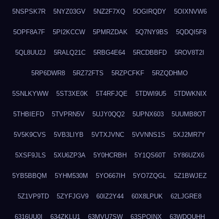
5NSPSK7R
5NYZ03GV
5NZ2F7XQ
5OGIRQDY
5OIXNVW6
5OPF8A7F
5PI2KCCW
5PMRZDAK
5Q7NY9BS
5QDQI5F8
5QL8UU2J
5RALQ21C
5RBG4E64
5RCDBBFD
5ROV8T2I
5RP6DWR8
5RZ72FTS
5RZPCFKF
5RZQDHMO
5SNLKYWW
5ST3XE0K
5T4RFJQE
5TDWI9U5
5TDWKNIX
5THBIEFD
5TVPRN5V
5UJY0QQ2
5UPNX603
5UUMB8OT
5V5K9CVS
5VB3LIYB
5VTXJVNC
5VVNNS1S
5XJ2MR7Y
5XSF9JLS
5XU6ZP3A
5Y0HCRBH
5Y1QS60T
5Y86UZX6
5YB5BBQM
5YHM530M
5YO667IH
5YO7ZQGL
5Z1BWJEZ
5Z1VP9TD
5ZYFJGV9
60IZ2Y44
60X8LPUK
62LJGRE8
6316UU0I
634ZKLU1
63MVU7SW
63SPQINX
63WDQUHH