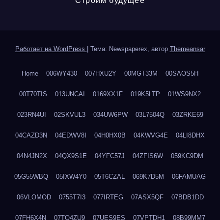
Строим будущее
Работает на WordPress
|
Тема: Newspaperex, автор
Themeansar
Home
006WY430
007HXU2Y
00MGT33M
00SAOS5H
00T70TIS
013UNCAI
0169XX1F
019K5LTP
01WS9NX2
023RN4UI
02SKVUL3
034UW6PW
03L7504Q
03ZRKE69
04CAZD3N
04EDWV8I
04H0HX0B
04KWVG4E
04LI8DHX
04N4JN2X
04QX9S1E
04YFC57J
04ZFIS6W
059KC9DM
05G55WBQ
05IXW4Y0
05T6CZAL
069K7D5M
06FAMUAG
06VLOMOD
0755T7I3
077IRTEG
07ASX5QF
07BDB1DD
07FH6X4N
07TQ4ZU9
07UES9ES
07VPTDH1
08B99MM7