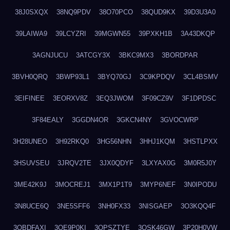
38J0SXQX
38NQ9PDV
38O70PCO
38QUD9KX
39D3U3A0
39LAIWA9
39LCYZRI
39MGWN55
39PXKH1B
3A43DKQP
3AGNJUCU
3ATCGY3X
3BKC9MX3
3BORDPAR
3BVH0QRQ
3BWP93L1
3BYQ70GJ
3C9KPDQV
3CL4BSMV
3EIFINEE
3EORXV8Z
3EQ3JWOM
3F09CZ9V
3F1DPDSC
3F84EALY
3GGDN4OR
3GKCN4NY
3GVOCWRP
3H28UNEO
3H92RKQ0
3HG56NHN
3HHJ1KQM
3HSTLPXX
3HSUVSEU
3JRQV2TE
3JX0QDYF
3LXYAX0G
3M0R5J0Y
3ME42K9J
3MOCREJ1
3MX1P1T9
3MYP6NEF
3N0IPODU
3N8UCE6Q
3NE5SFF6
3NH0FX33
3NISGAEP
3O3KQQ4F
3OBDFAXI
3OE9P0KI
3OPSZTYE
3OSK46GW
3P20H0VW