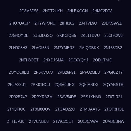
2G8M6D58
2HDT2UKH
2HLBXGGN
2HMC2F0V
2HO7QAUP
2HYWPJNU
2IIHI162
2J4TVL9Q
2JDKS9WZ
2JG4QYDE
2JSJLGSQ
2KKCIQS5
2KL1TDVU
2LCI7CW6
2LN9C5H3
2LVOI55N
2M7YMERZ
2MIQDBKK
2N165DB2
2NFH8OET
2NXDJSMA
2OC6YQYJ
2ODHTNIQ
2OYOC8EB
2P5KVO7J
2PB26F91
2PFU2MB3
2PGICZT7
2PJA33U1
2PK01RCU
2Q6V9UEG
2QFIABDG
2QYABSTR
2R02B74P
2RPXRAZM
2SAV54DE
2SS1XHM0
2T0TIR21
2T4QFIOC
2T8M8OOV
2TGAD2ZO
2TMUAAY5
2TOT3HO1
2TT1JPJ0
2TVCNBU8
2TWC2CET
2U1JCAWR
2UABCBNW