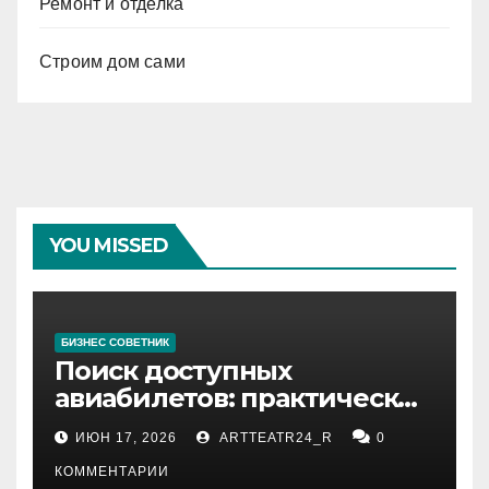
Ремонт и отделка
Строим дом сами
YOU MISSED
БИЗНЕС СОВЕТНИК
Поиск доступных
авиабилетов: практические
рекомендации
ИЮН 17, 2026
ARTTEATR24_R
0
КОММЕНТАРИИ