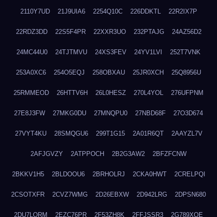
2110Y7UD
21J9UIA6
2254Q10C
226DDKTL
22R2IX7P
22RDZ3DD
22S5F4PR
22XXR3UO
232PTAJG
24AZ56D2
24MC44U0
24TJTMVU
24XS3FEV
24YV1LVI
252T7VNK
253A0XC6
254O5EQJ
258OBXAU
25JR0XCH
25Q8956U
25RMMEOD
26HTTV6H
26L0HESZ
270L4YOL
276UFPNM
27E8J3FW
27MKG0DU
27MNQPU0
27NBD68F
27O3D674
27VYT4KU
28SMQGU6
299T1G15
2A01R6QT
2AAYZL7V
2AFJGVZY
2ATPPOCH
2B2G3AW2
2BFZFCNW
2BKKV1H5
2BLDOOU6
2BRHOLRJ
2CKA0HWT
2CRELPQI
2CSOTXFR
2CVZ7WMG
2D26EBXW
2D942LRG
2DPSN680
2DU7LORM
2EZC76PR
2F53ZH8K
2FFJSSR3
2G789XQE