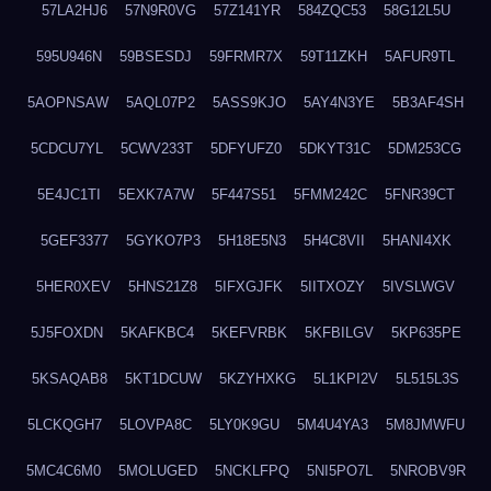
57LA2HJ6
57N9R0VG
57Z141YR
584ZQC53
58G12L5U
595U946N
59BSESDJ
59FRMR7X
59T11ZKH
5AFUR9TL
5AOPNSAW
5AQL07P2
5ASS9KJO
5AY4N3YE
5B3AF4SH
5CDCU7YL
5CWV233T
5DFYUFZ0
5DKYT31C
5DM253CG
5E4JC1TI
5EXK7A7W
5F447S51
5FMM242C
5FNR39CT
5GEF3377
5GYKO7P3
5H18E5N3
5H4C8VII
5HANI4XK
5HER0XEV
5HNS21Z8
5IFXGJFK
5IITXOZY
5IVSLWGV
5J5FOXDN
5KAFKBC4
5KEFVRBK
5KFBILGV
5KP635PE
5KSAQAB8
5KT1DCUW
5KZYHXKG
5L1KPI2V
5L515L3S
5LCKQGH7
5LOVPA8C
5LY0K9GU
5M4U4YA3
5M8JMWFU
5MC4C6M0
5MOLUGED
5NCKLFPQ
5NI5PO7L
5NROBV9R