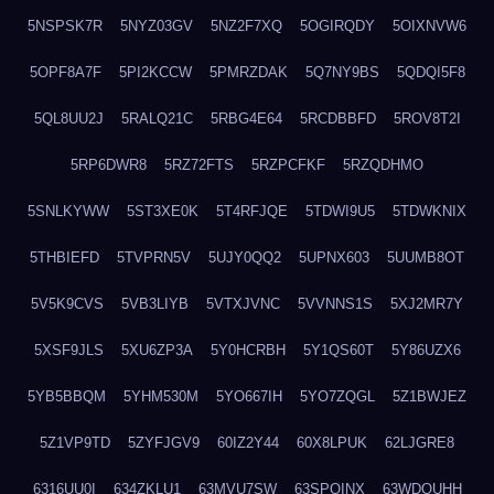
5NSPSK7R
5NYZ03GV
5NZ2F7XQ
5OGIRQDY
5OIXNVW6
5OPF8A7F
5PI2KCCW
5PMRZDAK
5Q7NY9BS
5QDQI5F8
5QL8UU2J
5RALQ21C
5RBG4E64
5RCDBBFD
5ROV8T2I
5RP6DWR8
5RZ72FTS
5RZPCFKF
5RZQDHMO
5SNLKYWW
5ST3XE0K
5T4RFJQE
5TDWI9U5
5TDWKNIX
5THBIEFD
5TVPRN5V
5UJY0QQ2
5UPNX603
5UUMB8OT
5V5K9CVS
5VB3LIYB
5VTXJVNC
5VVNNS1S
5XJ2MR7Y
5XSF9JLS
5XU6ZP3A
5Y0HCRBH
5Y1QS60T
5Y86UZX6
5YB5BBQM
5YHM530M
5YO667IH
5YO7ZQGL
5Z1BWJEZ
5Z1VP9TD
5ZYFJGV9
60IZ2Y44
60X8LPUK
62LJGRE8
6316UU0I
634ZKLU1
63MVU7SW
63SPQINX
63WDQUHH