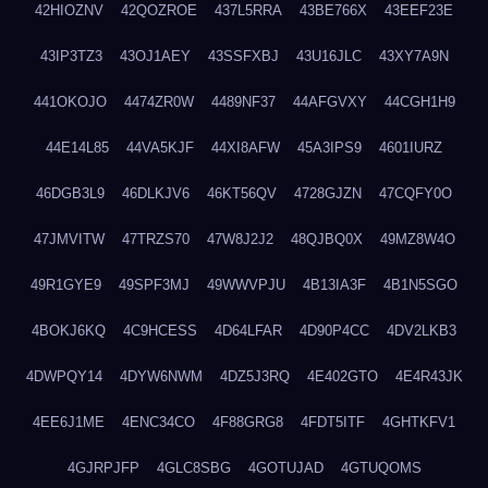
42HIOZNV
42QOZROE
437L5RRA
43BE766X
43EEF23E
43IP3TZ3
43OJ1AEY
43SSFXBJ
43U16JLC
43XY7A9N
441OKOJO
4474ZR0W
4489NF37
44AFGVXY
44CGH1H9
44E14L85
44VA5KJF
44XI8AFW
45A3IPS9
4601IURZ
46DGB3L9
46DLKJV6
46KT56QV
4728GJZN
47CQFY0O
47JMVITW
47TRZS70
47W8J2J2
48QJBQ0X
49MZ8W4O
49R1GYE9
49SPF3MJ
49WWVPJU
4B13IA3F
4B1N5SGO
4BOKJ6KQ
4C9HCESS
4D64LFAR
4D90P4CC
4DV2LKB3
4DWPQY14
4DYW6NWM
4DZ5J3RQ
4E402GTO
4E4R43JK
4EE6J1ME
4ENC34CO
4F88GRG8
4FDT5ITF
4GHTKFV1
4GJRPJFP
4GLC8SBG
4GOTUJAD
4GTUQOMS