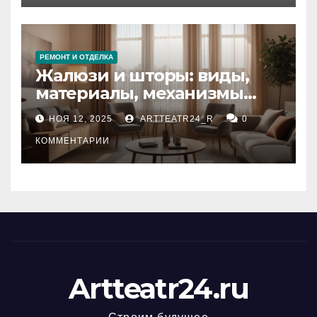
РЕМОНТ И ОТДЕЛКА
Жалюзи и шторы: виды,
материалы, механизмы
управления и уход
НОЯ 12, 2025
ARTTEATR24_R
0
КОММЕНТАРИИ
Artteatr24.ru