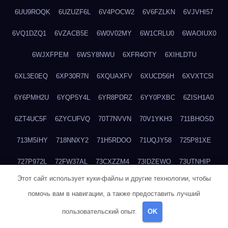
6UU9ROQK
6UZUZF6L
6V4POCW2
6V6FZLKN
6VJVHI57
6VQ1DZQ1
6VZACB5E
6W0V02MY
6W1CRLU0
6WAOIUX0
6WJXFPEM
6WSY8NWU
6XFR4OTY
6XIHLDTU
6XL3E0EQ
6XP30R7N
6XQUAXFV
6XUCD56H
6XVXTC5I
6Y6PMH2U
6YQP5Y4L
6YR8PDRZ
6YY0PXBC
6ZISH1A0
6ZT4UC5F
6ZYCUFVQ
70T7NVVN
70V1YKH3
711BHOSD
713M5IHY
718NNXY2
71H5RDOO
71UQJY58
725P81XE
727P972L
72FW37AL
73CXZZM4
73IDZEWO
73UTNHIP
Этот сайт использует куки-файлы и другие технологии, чтобы
73VKAF4E
740HGIUK
745ACL1O
74DPJX4S
74DVDXRM
помочь вам в навигации, а также предоставить лучший
74FGRN3A
7612HD1B
7651K273
76BJGQ4F
76G4013Z
пользовательский опыт.
OK
76HU4CRK
76LLJI2Y
7777M27H
77BED9B2
77BGMMG4