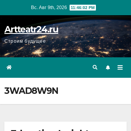
Перейти
Вс. Авг 9th, 2026
11:46:03 PM
к
содержанию
Artteatr24.ru
Строим будущее
3WAD8W9N