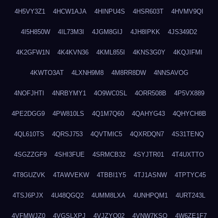
4H5VY3Z1
4HCW1AJA
4HINPU4S
4HSR603T
4HVMV9QI
4I5H850W
4IL73M3I
4JGM8GIJ
4JH8IPKK
4JS349D2
4K2GFW1N
4K4KVN36
4KML855I
4KNS3G0Y
4KQJIFMI
4KWTO3AT
4LXNH9M8
4M8RR8DW
4NNSAVOG
4NOFJHTI
4NRBYMY1
4O9WC0SL
4ORR508B
4P5VX889
4PE2DGG9
4PW810LS
4Q1M7Q60
4QAHYG43
4QHYCH8B
4QL610TS
4QRSJ753
4QVTMIC5
4QXRDQN7
4S31TENQ
4SGZZGF9
4SHI3FUE
4SRMCB32
4SYJTR01
4T4UXTTO
4T8GUZVK
4TAWVEKW
4TBBI1Y5
4TJ1ASNW
4TPTYC45
4TSJ6PJX
4U48QGQ2
4UMM8LXA
4UNHPQM1
4URT243L
4VFMWJZ0
4VGSLXPJ
4VJZYO02
4VNW7KSQ
4W6ZE1F7