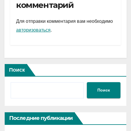
gr
s
а
комментарий
a
A
в
m
p
и
Для отправки комментария вам необходимо
p
ть
авторизоваться
.
Поиск
Поиск
Последние публикации