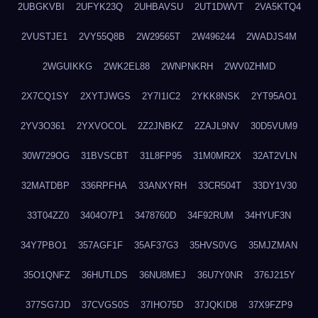
2UBGKVBI
2UFYK23Q
2UHBAVSU
2UT1DWVT
2VA5KTQ4
2VUSTJE1
2VY55Q8B
2W29565T
2W496244
2WADJS4M
2WGUIKKG
2WK2EL88
2WNPNKRH
2WV0ZHMD
2X7CQ1SY
2XYTJWGS
2Y7I1IC2
2YKK8NSK
2YT95AO1
2YV3O361
2YXVOCOL
2Z2JNBKZ
2ZAJL9NV
30D5VUM9
30W729OG
31BVSCBT
31L8FP95
31M0MR2X
32AT2VLN
32MATDBP
336RPFHA
33ANXYRH
33CR504T
33DY1V30
33T04ZZ0
3404O7P1
3478760D
34F92RUM
34HYUF3N
34Y7PBO1
357AGF1F
35AF37G3
35HVS0VG
35MJZMAN
35O1QNFZ
36HUTLDS
36NU8MEJ
36U7Y0NR
376J215Y
377SG7JD
37CVGS0S
37IHO75D
37JQKID8
37X9FZP9