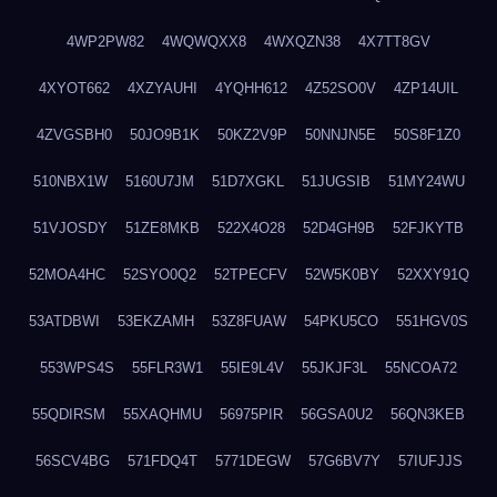
4WP2PW82
4WQWQXX8
4WXQZN38
4X7TT8GV
4XYOT662
4XZYAUHI
4YQHH612
4Z52SO0V
4ZP14UIL
4ZVGSBH0
50JO9B1K
50KZ2V9P
50NNJN5E
50S8F1Z0
510NBX1W
5160U7JM
51D7XGKL
51JUGSIB
51MY24WU
51VJOSDY
51ZE8MKB
522X4O28
52D4GH9B
52FJKYTB
52MOA4HC
52SYO0Q2
52TPECFV
52W5K0BY
52XXY91Q
53ATDBWI
53EKZAMH
53Z8FUAW
54PKU5CO
551HGV0S
553WPS4S
55FLR3W1
55IE9L4V
55JKJF3L
55NCOA72
55QDIRSM
55XAQHMU
56975PIR
56GSA0U2
56QN3KEB
56SCV4BG
571FDQ4T
5771DEGW
57G6BV7Y
57IUFJJS