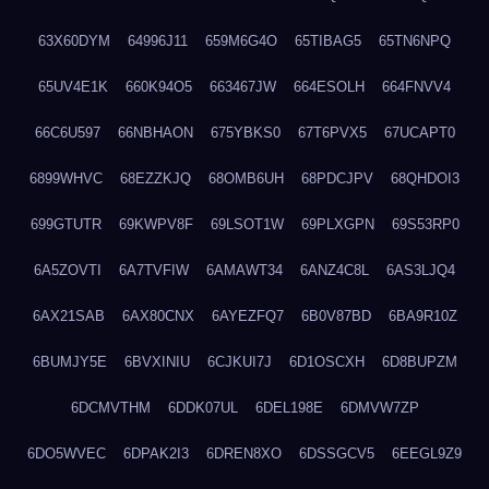
63X60DYM
64996J11
659M6G4O
65TIBAG5
65TN6NPQ
65UV4E1K
660K94O5
663467JW
664ESOLH
664FNVV4
66C6U597
66NBHAON
675YBKS0
67T6PVX5
67UCAPT0
6899WHVC
68EZZKJQ
68OMB6UH
68PDCJPV
68QHDOI3
699GTUTR
69KWPV8F
69LSOT1W
69PLXGPN
69S53RP0
6A5ZOVTI
6A7TVFIW
6AMAWT34
6ANZ4C8L
6AS3LJQ4
6AX21SAB
6AX80CNX
6AYEZFQ7
6B0V87BD
6BA9R10Z
6BUMJY5E
6BVXINIU
6CJKUI7J
6D1OSCXH
6D8BUPZM
6DCMVTHM
6DDK07UL
6DEL198E
6DMVW7ZP
6DO5WVEC
6DPAK2I3
6DREN8XO
6DSSGCV5
6EEGL9Z9