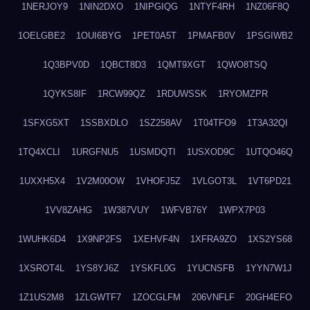
1NERJOY9
1NIN2DXO
1NIPGIQG
1NTYF4RH
1NZ06F8Q
1OELGBE2
1OUI6BYG
1PET0A5T
1PMAFB0V
1PSGIWB2
1Q3BPV0D
1QBCT8D3
1QMT9XGT
1QWO8TSQ
1QYKS8IF
1RCW99QZ
1RDUWSSK
1RYOMZPR
1SFXG5XT
1SSBXDLO
1SZ258AV
1T04TFO9
1T3A32QI
1TQ4XCLI
1URGFNU5
1USMDQTI
1USXOD9C
1UTQO46Q
1UXXH5X4
1V2M00OW
1VHOFJ5Z
1VLGOT3L
1VT6PD21
1VV8ZAHG
1W387VUY
1WFVB76Y
1WPX7P03
1WUHK6D4
1X9NP2FS
1XEHVF4N
1XFRA9ZO
1XS2YS68
1XSROT4L
1YS8YJ6Z
1YSKFL0G
1YUCNSFB
1YYN7W1J
1Z1US2M8
1ZLGWTF7
1ZOCGLFM
206VNFLF
20GH4EFO