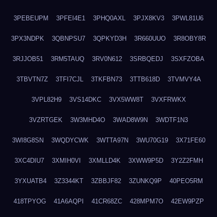
3PEBEUPM
3PFEI4E1
3PHQ0AXL
3PJX8KV3
3PWL81U6
3PX3NDPK
3QBNPSU7
3QPKYD3H
3R660UUO
3R8OBY8R
3RJJOB51
3RM5TAUQ
3RV0N612
3SRBQEDJ
3SXFZOBA
3TBVTN7Z
3TFI7CJL
3TKFBN73
3TTB618D
3TVMVY4A
3VPL82H9
3VS14DKC
3VX5WW8T
3VXFRWKX
3VZRTGEK
3W3MHD4O
3WAD8W9N
3WDTF1N3
3WI8G8SN
3WQDYCWK
3WTTA97N
3WU70G19
3X71FE60
3XC4DIU7
3XMIH0VI
3XMLLD4K
3XWW9P5D
3Y2Z2FMH
3YXUATB4
3Z3344KT
3ZBBJF82
3ZUNKQ9P
40PEO5RM
418TPYOG
41A6AQPI
41CR68ZC
428MPM7O
42EW9PZP