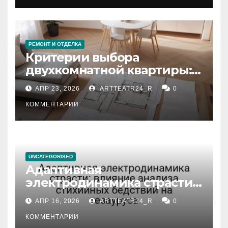
РЕМОНТ И ОТДЕЛКА
Критерии выбора
двухкомнатной квартиры:
планировка, площадь,
АПР 23, 2026
ARTTEATR24_R
0
состояние и документация
КОММЕНТАРИИ
UNCATEGORISED
Адаптивная
электродинамика страсти:
влияние анализа
АПР 16, 2026
ARTTEATR24_R
0
стихийных бедствий на
тезауруса
КОММЕНТАРИИ