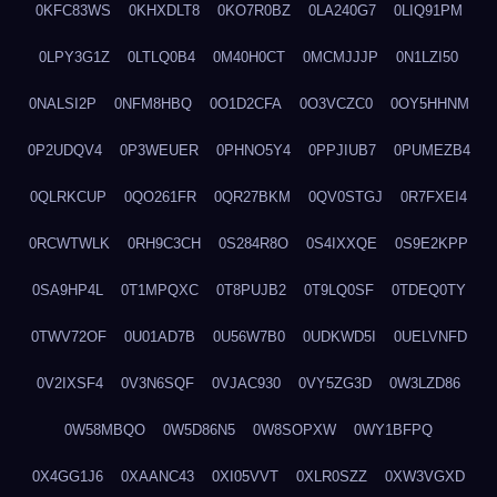
0KFC83WS
0KHXDLT8
0KO7R0BZ
0LA240G7
0LIQ91PM
0LPY3G1Z
0LTLQ0B4
0M40H0CT
0MCMJJJP
0N1LZI50
0NALSI2P
0NFM8HBQ
0O1D2CFA
0O3VCZC0
0OY5HHNM
0P2UDQV4
0P3WEUER
0PHNO5Y4
0PPJIUB7
0PUMEZB4
0QLRKCUP
0QO261FR
0QR27BKM
0QV0STGJ
0R7FXEI4
0RCWTWLK
0RH9C3CH
0S284R8O
0S4IXXQE
0S9E2KPP
0SA9HP4L
0T1MPQXC
0T8PUJB2
0T9LQ0SF
0TDEQ0TY
0TWV72OF
0U01AD7B
0U56W7B0
0UDKWD5I
0UELVNFD
0V2IXSF4
0V3N6SQF
0VJAC930
0VY5ZG3D
0W3LZD86
0W58MBQO
0W5D86N5
0W8SOPXW
0WY1BFPQ
0X4GG1J6
0XAANC43
0XI05VVT
0XLR0SZZ
0XW3VGXD