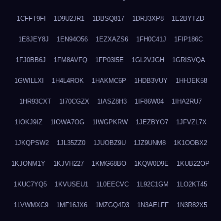
1CFFT9FI
1D9U2JR1
1DBSQ817
1DRJ3XP8
1E2BYTZD
1E8JEY8J
1EN94O56
1EZXAZS6
1FH0C41J
1FIP186C
1FJ0BB6J
1FM8AVFQ
1FP03I5E
1GL2VJGH
1GRISVQA
1GWILLXI
1H4L4ROK
1HAKMC6P
1HDB3VUY
1HHJEK58
1HR93CXT
1I70CGZX
1IASZ8H3
1IF86W04
1IHA2RU7
1IOKJ9IZ
1IOWA7OG
1IWGPKRW
1JEZBYO7
1JFVZL7X
1JKQPSW2
1JL35ZZ0
1JUOBZ9U
1JZ9UNM8
1K1OOBX2
1KJONM1Y
1KJVH227
1KMG68BO
1KQW0D9E
1KUB22OP
1KUC7YQ5
1KVUSEU1
1L0EECVC
1L92C1GM
1LO2KT45
1LVWMXC9
1MF16JX6
1MZGQ4D3
1N3AELFF
1N3R82X5