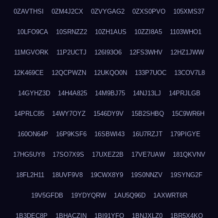
0ZAVTHSI
0ZM4J2CX
0ZVYGAG2
0ZXS0PVO
105XMS37
10LFO9CA
10SRNZZ2
10ZH1AUS
10ZZI8A5
1103WHO1
11MGVORK
11P2UCTJ
126I93O6
12FS3WHV
12HZ1JWW
12K469CE
12QCPWZN
12UKQO0N
133P7UOC
13COV7L8
14GYHZ3D
14H4A825
14M9BJ75
14NJ13LJ
14PRJLGB
14PRLC85
14WY7OYZ
1546DY9V
15B2SHBQ
15C9WR6H
160ON64P
16P9KSF6
16SBWI43
16U7RZJT
179PIGYE
17HG5UY8
17SO7X9S
17UXEZ2B
17VE7UAW
181QKVNV
18FL2H11
18UVF9V8
19CWX8Y9
19S0NNZV
19SYNG2F
19V5GFDB
19YDYQRW
1AU5Q96D
1AXWRT6R
1B3DEC8P
1BHACZIN
1BI91YFQ
1BNJXLZ0
1BR5X4KO