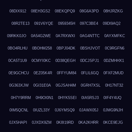
08DIX912
08EH3GS2
08EKQPQ9
08G6A3PD
08HJRZKG
08R2TE13
091V6YQE
0959345H
097C3BE4
09DI9AQ2
09RKK0JO
0A54G2WE
0A7RXWXI
0AG4NTTC
0AYXMFKC
0BO4RLHU
0BOHM258
0BPJ04DK
0BSHJVOT
0C9RGFN6
0CA5T1U9
0CMYI0KC
0D38QEGH
0DCJSPJ1
0DZMHHX1
0E9GCHCU
0EZ05K4R
0FFYUM84
0FLIL6GQ
0FXF2MUD
0G363XJW
0GI31E0A
0GJSAH4M
0GRH7XSL
0H17NT32
0H7Y9RRM
0H9OI0N1
0HYK5SEI
0IA5RSJ3
0IF4Y4UQ
0IM5QCNL
0IUZL33Y
0J6YMSQ9
0JAWX05J
0JMG9NJH
0JX5HAPI
0JXDX9ZM
0K8I19RD
0KA2KHRR
0KCE9EJG