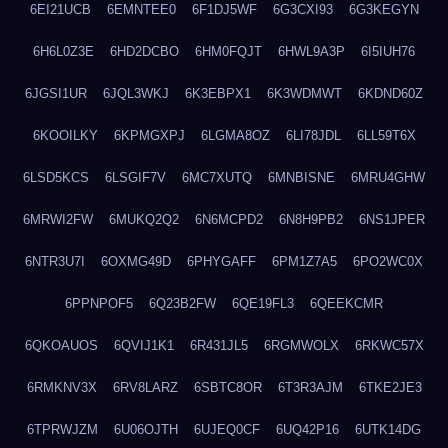
6EI21UCB
6EMNTEE0
6F1DJ5WF
6G3CXI93
6G3KEGYN
6H6L0Z3E
6HD2DCBO
6HM0FQJT
6HWL9A3P
6I5IUH76
6JGSI1UR
6JQL3WKJ
6K3EBPX1
6K3WDMWT
6KDND60Z
6KOOILKY
6KPMGXPJ
6LGMA8OZ
6LI78JDL
6LL59T6X
6LSD5KCS
6LSGIF7V
6MC7XUTQ
6MNBISNE
6MRU4GHW
6MRWI2FW
6MUKQ2Q2
6N6MCPD2
6N8H9PB2
6NS1JPER
6NTR3U7I
6OXMG49D
6PHYGAFF
6PM1Z7A5
6PO2WC0X
6PPNPOF5
6Q23B2FW
6QE19FL3
6QEEKCMR
6QKOAUOS
6QVIJ1K1
6R431JL5
6RGMWOLX
6RKWC57X
6RMKNV3X
6RV8LARZ
6SBTC8OR
6T3R3AJM
6TKE2JE3
6TPRWJZM
6U06OJTH
6UJEQ0CF
6UQ42P16
6UTK14DG