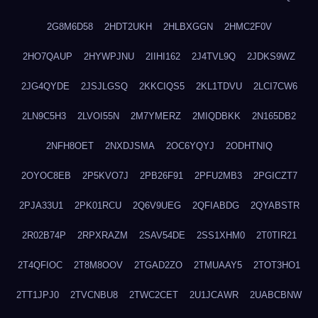
2G8M6D58
2HDT2UKH
2HLBXGGN
2HMC2F0V
2HO7QAUP
2HYWPJNU
2IIHI162
2J4TVL9Q
2JDKS9WZ
2JG4QYDE
2JSJLGSQ
2KKCIQS5
2KL1TDVU
2LCI7CW6
2LN9C5H3
2LVOI55N
2M7YMERZ
2MIQDBKK
2N165DB2
2NFH8OET
2NXDJSMA
2OC6YQYJ
2ODHTNIQ
2OYOC8EB
2P5KVO7J
2PB26F91
2PFU2MB3
2PGICZT7
2PJA33U1
2PK01RCU
2Q6V9UEG
2QFIABDG
2QYABSTR
2R02B74P
2RPXRAZM
2SAV54DE
2SS1XHM0
2T0TIR21
2T4QFIOC
2T8M8OOV
2TGAD2ZO
2TMUAAY5
2TOT3HO1
2TT1JPJ0
2TVCNBU8
2TWC2CET
2U1JCAWR
2UABCBNW