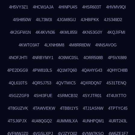
4H5VY3Z1
4HCW1AJA
4HINPU4S
4HSR603T
4HVMV9QI
4I5H850W
4IL73M3I
4JGM8GIJ
4JH8IPKK
4JS349D2
4K2GFW1N
4K4KVN36
4KML855I
4KNS3G0Y
4KQJIFMI
4KWTO3AT
4LXNH9M8
4M8RR8DW
4NNSAVOG
4NOFJHTI
4NRBYMY1
4O9WC0SL
4ORR508B
4P5VX889
4PE2DGG9
4PW810LS
4Q1M7Q60
4QAHYG43
4QHYCH8B
4QL610TS
4QRSJ753
4QVTMIC5
4QXRDQN7
4S31TENQ
4SGZZGF9
4SHI3FUE
4SRMCB32
4SYJTR01
4T4UXTTO
4T8GUZVK
4TAWVEKW
4TBBI1Y5
4TJ1ASNW
4TPTYC45
4TSJ6PJX
4U48QGQ2
4UMM8LXA
4UNHPQM1
4URT243L
4VFMWJZ0
4VGSLXPJ
4VJZYO02
4VNW7KSQ
4W6ZE1F7