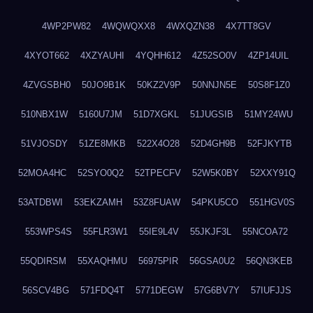
4WP2PW82
4WQWQXX8
4WXQZN38
4X7TT8GV
4XYOT662
4XZYAUHI
4YQHH612
4Z52SO0V
4ZP14UIL
4ZVGSBH0
50JO9B1K
50KZ2V9P
50NNJN5E
50S8F1Z0
510NBX1W
5160U7JM
51D7XGKL
51JUGSIB
51MY24WU
51VJOSDY
51ZE8MKB
522X4O28
52D4GH9B
52FJKYTB
52MOA4HC
52SYO0Q2
52TPECFV
52W5K0BY
52XXY91Q
53ATDBWI
53EKZAMH
53Z8FUAW
54PKU5CO
551HGV0S
553WPS4S
55FLR3W1
55IE9L4V
55JKJF3L
55NCOA72
55QDIRSM
55XAQHMU
56975PIR
56GSA0U2
56QN3KEB
56SCV4BG
571FDQ4T
5771DEGW
57G6BV7Y
57IUFJJS