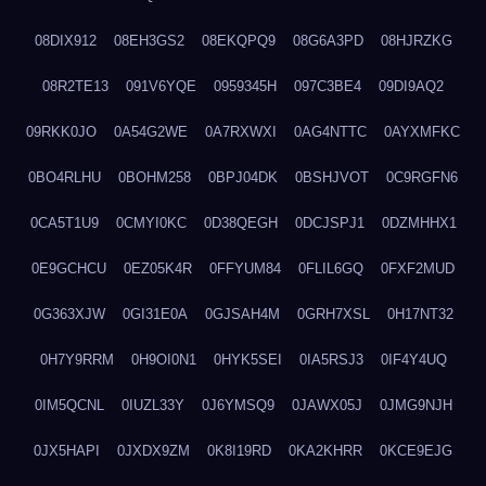
08DIX912
08EH3GS2
08EKQPQ9
08G6A3PD
08HJRZKG
08R2TE13
091V6YQE
0959345H
097C3BE4
09DI9AQ2
09RKK0JO
0A54G2WE
0A7RXWXI
0AG4NTTC
0AYXMFKC
0BO4RLHU
0BOHM258
0BPJ04DK
0BSHJVOT
0C9RGFN6
0CA5T1U9
0CMYI0KC
0D38QEGH
0DCJSPJ1
0DZMHHX1
0E9GCHCU
0EZ05K4R
0FFYUM84
0FLIL6GQ
0FXF2MUD
0G363XJW
0GI31E0A
0GJSAH4M
0GRH7XSL
0H17NT32
0H7Y9RRM
0H9OI0N1
0HYK5SEI
0IA5RSJ3
0IF4Y4UQ
0IM5QCNL
0IUZL33Y
0J6YMSQ9
0JAWX05J
0JMG9NJH
0JX5HAPI
0JXDX9ZM
0K8I19RD
0KA2KHRR
0KCE9EJG