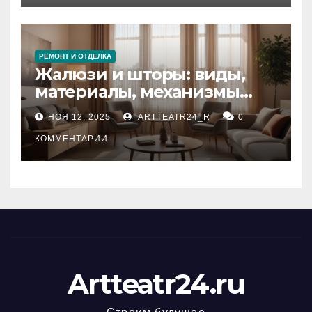
РЕМОНТ И ОТДЕЛКА
Жалюзи и шторы: виды,
материалы, механизмы
управления и уход
НОЯ 12, 2025
ARTTEATR24_R
0
КОММЕНТАРИИ
Artteatr24.ru