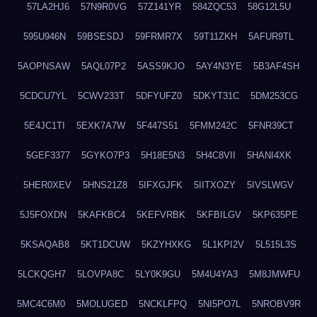
57LA2HJ6
57N9R0VG
57Z141YR
584ZQC53
58G12L5U
595U946N
59BSESDJ
59FRMR7X
59T11ZKH
5AFUR9TL
5AOPNSAW
5AQL07P2
5ASS9KJO
5AY4N3YE
5B3AF4SH
5CDCU7YL
5CWV233T
5DFYUFZ0
5DKYT31C
5DM253CG
5E4JC1TI
5EXK7A7W
5F447S51
5FMM242C
5FNR39CT
5GEF3377
5GYKO7P3
5H18E5N3
5H4C8VII
5HANI4XK
5HER0XEV
5HNS21Z8
5IFXGJFK
5IITXOZY
5IVSLWGV
5J5FOXDN
5KAFKBC4
5KEFVRBK
5KFBILGV
5KP635PE
5KSAQAB8
5KT1DCUW
5KZYHXKG
5L1KPI2V
5L515L3S
5LCKQGH7
5LOVPA8C
5LY0K9GU
5M4U4YA3
5M8JMWFU
5MC4C6M0
5MOLUGED
5NCKLFPQ
5NI5PO7L
5NROBV9R