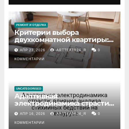
РЕМОНТ И ОТДЕЛКА
Критерии выбора
двухкомнатной квартиры:
планировка, площадь,
АПР 23, 2026
ARTTEATR24_R
0
состояние и документация
КОММЕНТАРИИ
UNCATEGORISED
Адаптивная
электродинамика страсти:
влияние анализа
АПР 16, 2026
ARTTEATR24_R
0
стихийных бедствий на
тезауруса
КОММЕНТАРИИ