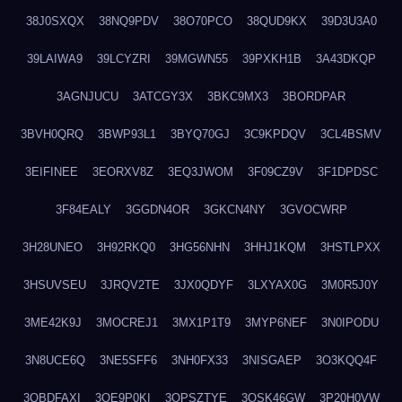
38J0SXQX
38NQ9PDV
38O70PCO
38QUD9KX
39D3U3A0
39LAIWA9
39LCYZRI
39MGWN55
39PXKH1B
3A43DKQP
3AGNJUCU
3ATCGY3X
3BKC9MX3
3BORDPAR
3BVH0QRQ
3BWP93L1
3BYQ70GJ
3C9KPDQV
3CL4BSMV
3EIFINEE
3EORXV8Z
3EQ3JWOM
3F09CZ9V
3F1DPDSC
3F84EALY
3GGDN4OR
3GKCN4NY
3GVOCWRP
3H28UNEO
3H92RKQ0
3HG56NHN
3HHJ1KQM
3HSTLPXX
3HSUVSEU
3JRQV2TE
3JX0QDYF
3LXYAX0G
3M0R5J0Y
3ME42K9J
3MOCREJ1
3MX1P1T9
3MYP6NEF
3N0IPODU
3N8UCE6Q
3NE5SFF6
3NH0FX33
3NISGAEP
3O3KQQ4F
3OBDFAXI
3OE9P0KI
3OPSZTYE
3OSK46GW
3P20H0VW