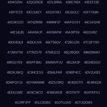
42HIOZNV
42QOZROE
437L5RRA
43BE766X
43EEF23E
43IP3TZ3
43OJ1AEY
43SSFXBJ
43U16JLC
43XY7A9N
441OKOJO
4474ZR0W
4489NF37
44AFGVXY
44CGH1H9
44E14L85
44VA5KJF
44XI8AFW
45A3IPS9
4601IURZ
46DGB3L9
46DLKJV6
46KT56QV
4728GJZN
47CQFY0O
47JMVITW
47TRZS70
47W8J2J2
48QJBQ0X
49MZ8W4O
49R1GYE9
49SPF3MJ
49WWVPJU
4B13IA3F
4B1N5SGO
4BOKJ6KQ
4C9HCESS
4D64LFAR
4D90P4CC
4DV2LKB3
4DWPQY14
4DYW6NWM
4DZ5J3RQ
4E402GTO
4E4R43JK
4EE6J1ME
4ENC34CO
4F88GRG8
4FDT5ITF
4GHTKFV1
4GJRPJFP
4GLC8SBG
4GOTUJAD
4GTUQOMS