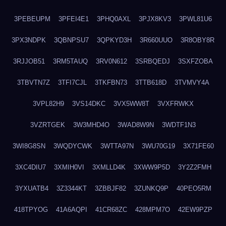
3PEBEUPM
3PFEI4E1
3PHQ0AXL
3PJX8KV3
3PWL81U6
3PX3NDPK
3QBNPSU7
3QPKYD3H
3R660UUO
3R8OBY8R
3RJJOB51
3RM5TAUQ
3RV0N612
3SRBQEDJ
3SXFZOBA
3TBVTN7Z
3TFI7CJL
3TKFBN73
3TTB618D
3TVMVY4A
3VPL82H9
3VS14DKC
3VX5WW8T
3VXFRWKX
3VZRTGEK
3W3MHD4O
3WAD8W9N
3WDTF1N3
3WI8G8SN
3WQDYCWK
3WTTA97N
3WU70G19
3X71FE60
3XC4DIU7
3XMIH0VI
3XMLLD4K
3XWW9P5D
3Y2Z2FMH
3YXUATB4
3Z3344KT
3ZBBJF82
3ZUNKQ9P
40PEO5RM
418TPYOG
41A6AQPI
41CR68ZC
428MPM7O
42EW9PZP