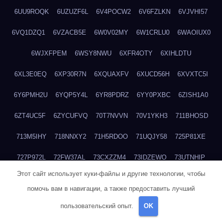
6UU9ROQK
6UZUZF6L
6V4POCW2
6V6FZLKN
6VJVHI57
6VQ1DZQ1
6VZACB5E
6W0V02MY
6W1CRLU0
6WAOIUX0
6WJXFPEM
6WSY8NWU
6XFR4OTY
6XIHLDTU
6XL3E0EQ
6XP30R7N
6XQUAXFV
6XUCD56H
6XVXTC5I
6Y6PMH2U
6YQP5Y4L
6YR8PDRZ
6YY0PXBC
6ZISH1A0
6ZT4UC5F
6ZYCUFVQ
70T7NVVN
70V1YKH3
711BHOSD
713M5IHY
718NNXY2
71H5RDOO
71UQJY58
725P81XE
727P972L
72FW37AL
73CXZZM4
73IDZEWO
73UTNHIP
Этот сайт использует куки-файлы и другие технологии, чтобы
73VKAF4E
740HGIUK
745ACL1O
74DPJX4S
74DVDXRM
помочь вам в навигации, а также предоставить лучший
74FGRN3A
7612HD1B
7651K273
76BJGQ4F
76G4013Z
пользовательский опыт.
OK
76HU4CRK
76LLJI2Y
7777M27H
77BED9B2
77BGMMG4