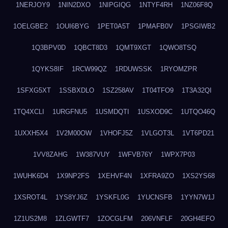
1NERJOY9
1NIN2DXO
1NIPGIQG
1NTYF4RH
1NZ06F8Q
1OELGBE2
1OUI6BYG
1PET0A5T
1PMAFB0V
1PSGIWB2
1Q3BPV0D
1QBCT8D3
1QMT9XGT
1QWO8TSQ
1QYKS8IF
1RCW99QZ
1RDUWSSK
1RYOMZPR
1SFXG5XT
1SSBXDLO
1SZ258AV
1T04TFO9
1T3A32QI
1TQ4XCLI
1URGFNU5
1USMDQTI
1USXOD9C
1UTQO46Q
1UXXH5X4
1V2M00OW
1VHOFJ5Z
1VLGOT3L
1VT6PD21
1VV8ZAHG
1W387VUY
1WFVB76Y
1WPX7P03
1WUHK6D4
1X9NP2FS
1XEHVF4N
1XFRA9ZO
1XS2YS68
1XSROT4L
1YS8YJ6Z
1YSKFL0G
1YUCNSFB
1YYN7W1J
1Z1US2M8
1ZLGWTF7
1ZOCGLFM
206VNFLF
20GH4EFO