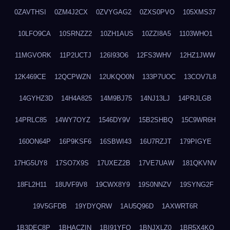
0ZAVTHSI
0ZM4J2CX
0ZVYGAG2
0ZXS0PVO
105XMS37
10LFO9CA
10SRNZZ2
10ZH1AUS
10ZZI8A5
1103WHO1
11MGVORK
11P2UCTJ
126I93O6
12FS3WHV
12HZ1JWW
12K469CE
12QCPWZN
12UKQO0N
133P7UOC
13COV7L8
14GYHZ3D
14H4A825
14M9BJ75
14NJ13LJ
14PRJLGB
14PRLC85
14WY7OYZ
1546DY9V
15B2SHBQ
15C9WR6H
160ON64P
16P9KSF6
16SBWI43
16U7RZJT
179PIGYE
17HG5UY8
17SO7X9S
17UXEZ2B
17VE7UAW
181QKVNV
18FL2H11
18UVF9V8
19CWX8Y9
19S0NNZV
19SYNG2F
19V5GFDB
19YDYQRW
1AU5Q96D
1AXWRT6R
1B3DEC8P
1BHACZIN
1BI91YFQ
1BNJXLZ0
1BR5X4KO