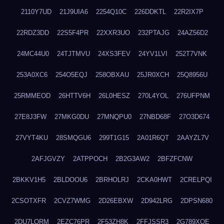
2110Y7UD
21J9UIA6
2254Q10C
226DDKTL
22R2IX7P
22RDZ3DD
22S5F4PR
22XXR3UO
232PTAJG
24AZ56D2
24MC44U0
24TJTMVU
24XS3FEV
24YV1LVI
252T7VNK
253A0XC6
254O5EQJ
258OBXAU
25JR0XCH
25Q8956U
25RMMEOD
26HTTV6H
26L0HESZ
270L4YOL
276UFPNM
27E8J3FW
27MKG0DU
27MNQPU0
27NBD68F
27O3D674
27VYT4KU
28SMQGU6
299T1G15
2A01R6QT
2AAYZL7V
2AFJGVZY
2ATPPOCH
2B2G3AW2
2BFZFCNW
2BKKV1H5
2BLDOOU6
2BRHOLRJ
2CKA0HWT
2CRELPQI
2CSOTXFR
2CVZ7WMG
2D26EBXW
2D942LRG
2DPSN680
2DU7LORM
2EZC76PR
2F53ZH8K
2FFJSSR3
2G789XQE