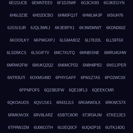
6EI21UCB
6EMNTEE0
6F1DJ5WF
6G3CXI93
6G3KEGYN
6H6L0Z3E
6HD2DCBO
6HM0FQJT
6HWL9A3P
6I5IUH76
6JGSI1UR
6JQL3WKJ
6K3EBPX1
6K3WDMWT
6KDND60Z
6KOOILKY
6KPMGXPJ
6LGMA8OZ
6LI78JDL
6LL59T6X
6LSD5KCS
6LSGIF7V
6MC7XUTQ
6MNBISNE
6MRU4GHW
6MRWI2FW
6MUKQ2Q2
6N6MCPD2
6N8H9PB2
6NS1JPER
6NTR3U7I
6OXMG49D
6PHYGAFF
6PM1Z7A5
6PO2WC0X
6PPNPOF5
6Q23B2FW
6QE19FL3
6QEEKCMR
6QKOAUOS
6QVIJ1K1
6R431JL5
6RGMWOLX
6RKWC57X
6RMKNV3X
6RV8LARZ
6SBTC8OR
6T3R3AJM
6TKE2JE3
6TPRWJZM
6U06OJTH
6UJEQ0CF
6UQ42P16
6UTK14DG