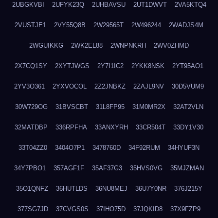
2UBGKVBI
2UFYK23Q
2UHBAVSU
2UT1DWVT
2VA5KTQ4
2VUSTJE1
2VY55Q8B
2W29565T
2W496244
2WADJS4M
2WGUIKKG
2WK2EL88
2WNPNKRH
2WV0ZHMD
2X7CQ1SY
2XYTJWGS
2Y7I1IC2
2YKK8NSK
2YT95AO1
2YV3O361
2YXVOCOL
2Z2JNBKZ
2ZAJL9NV
30D5VUM9
30W729OG
31BVSCBT
31L8FP95
31M0MR2X
32AT2VLN
32MATDBP
336RPFHA
33ANXYRH
33CR504T
33DY1V30
33T04ZZ0
3404O7P1
3478760D
34F92RUM
34HYUF3N
34Y7PBO1
357AGF1F
35AF37G3
35HVS0VG
35MJZMAN
35O1QNFZ
36HUTLDS
36NU8MEJ
36U7Y0NR
376J215Y
377SG7JD
37CVGS0S
37IHO75D
37JQKID8
37X9FZP9