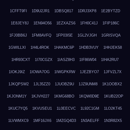
1CFFT9FI
1D9U2JR1
1DBSQ817
1DRJ3XP8
1E2BYTZD
1E8JEY8J
1EN94O56
1EZXAZS6
1FH0C41J
1FIP186C
1FJ0BB6J
1FM8AVFQ
1FP03I5E
1GL2VJGH
1GRISVQA
1GWILLXI
1H4L4ROK
1HAKMC6P
1HDB3VUY
1HHJEK58
1HR93CXT
1I70CGZX
1IASZ8H3
1IF86W04
1IHA2RU7
1IOKJ9IZ
1IOWA7OG
1IWGPKRW
1JEZBYO7
1JFVZL7X
1JKQPSW2
1JL35ZZ0
1JUOBZ9U
1JZ9UNM8
1K1OOBX2
1KJONM1Y
1KJVH227
1KMG68BO
1KQW0D9E
1KUB22OP
1KUC7YQ5
1KVUSEU1
1L0EECVC
1L92C1GM
1LO2KT45
1LVWMXC9
1MF16JX6
1MZGQ4D3
1N3AELFF
1N3R82X5