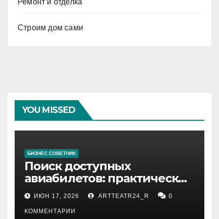
Ремонт и отделка
Строим дом сами
YOU MISSED
БИЗНЕС СОВЕТНИК
Поиск доступных
авиабилетов: практические
рекомендации
ИЮН 17, 2026
ARTTEATR24_R
0
КОММЕНТАРИИ