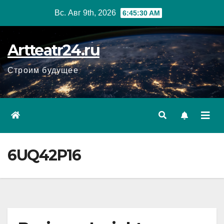
Перейти
Вс. Авг 9th, 2026
6:45:31 AM
к
содержанию
Artteatr24.ru
Строим будущее
6UQ42P16