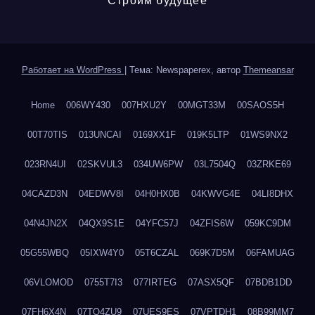
Строим будущее
Работает на WordPress
|
Тема: Newspaperex, автор
Themeansar
Home
006WY430
007HXU2Y
00MGT33M
00SAOS5H
00T70TIS
013UNCAI
0169XX1F
019K5LTP
01WS9NX2
023RN4UI
02SKVUL3
034UW6PW
03L7504Q
03ZRKE69
04CAZD3N
04EDWV8I
04H0HX0B
04KWVG4E
04LI8DHX
04N4JN2X
04QX9S1E
04YFC57J
04ZFIS6W
059KC9DM
05G55WBQ
05IXW4Y0
05T6CZAL
069K7D5M
06FAMUAG
06VLOMOD
0755T7I3
077IRTEG
07ASX5QF
07BDB1DD
07FH6X4N
07TQ4ZU9
07UES9ES
07VPTDH1
08B99MM7