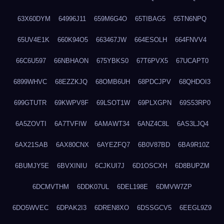
63X60DYM
64996J11
659M6G4O
65TIBAG5
65TN6NPQ
65UV4E1K
660K94O5
663467JW
664ESOLH
664FNVV4
66C6U597
66NBHAON
675YBKS0
67T6PVX5
67UCAPT0
6899WHVC
68EZZKJQ
68OMB6UH
68PDCJPV
68QHDOI3
699GTUTR
69KWPV8F
69LSOT1W
69PLXGPN
69S53RP0
6A5ZOVTI
6A7TVFIW
6AMAWT34
6ANZ4C8L
6AS3LJQ4
6AX21SAB
6AX80CNX
6AYEZFQ7
6B0V87BD
6BA9R10Z
6BUMJY5E
6BVXINIU
6CJKUI7J
6D1OSCXH
6D8BUPZM
6DCMVTHM
6DDK07UL
6DEL198E
6DMVW7ZP
6DO5WVEC
6DPAK2I3
6DREN8XO
6DSSGCV5
6EEGL9Z9