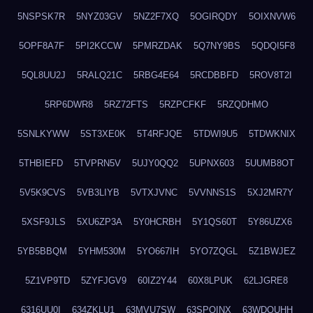
5NSPSK7R
5NYZ03GV
5NZ2F7XQ
5OGIRQDY
5OIXNVW6
5OPF8A7F
5PI2KCCW
5PMRZDAK
5Q7NY9BS
5QDQI5F8
5QL8UU2J
5RALQ21C
5RBG4E64
5RCDBBFD
5ROV8T2I
5RP6DWR8
5RZ72FTS
5RZPCFKF
5RZQDHMO
5SNLKYWW
5ST3XE0K
5T4RFJQE
5TDWI9U5
5TDWKNIX
5THBIEFD
5TVPRN5V
5UJY0QQ2
5UPNX603
5UUMB8OT
5V5K9CVS
5VB3LIYB
5VTXJVNC
5VVNNS1S
5XJ2MR7Y
5XSF9JLS
5XU6ZP3A
5Y0HCRBH
5Y1QS60T
5Y86UZX6
5YB5BBQM
5YHM530M
5YO667IH
5YO7ZQGL
5Z1BWJEZ
5Z1VP9TD
5ZYFJGV9
60IZ2Y44
60X8LPUK
62LJGRE8
6316UU0I
634ZKLU1
63MVU7SW
63SPQINX
63WDQUHH