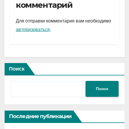
gr
s
а
комментарий
a
A
в
m
p
и
Для отправки комментария вам необходимо
p
ть
авторизоваться
.
Поиск
Поиск
Последние публикации