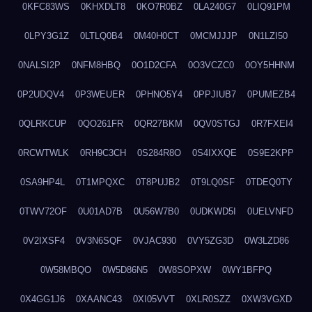
0KFC83WS
0KHXDLT8
0KO7R0BZ
0LA240G7
0LIQ91PM
0LPY3G1Z
0LTLQ0B4
0M40H0CT
0MCMJJJP
0N1LZI50
0NALSI2P
0NFM8HBQ
0O1D2CFA
0O3VCZC0
0OY5HHNM
0P2UDQV4
0P3WEUER
0PHNO5Y4
0PPJIUB7
0PUMEZB4
0QLRKCUP
0QO261FR
0QR27BKM
0QV0STGJ
0R7FXEI4
0RCWTWLK
0RH9C3CH
0S284R8O
0S4IXXQE
0S9E2KPP
0SA9HP4L
0T1MPQXC
0T8PUJB2
0T9LQ0SF
0TDEQ0TY
0TWV72OF
0U01AD7B
0U56W7B0
0UDKWD5I
0UELVNFD
0V2IXSF4
0V3N6SQF
0VJAC930
0VY5ZG3D
0W3LZD86
0W58MBQO
0W5D86N5
0W8SOPXW
0WY1BFPQ
0X4GG1J6
0XAANC43
0XI05VVT
0XLR0SZZ
0XW3VGXD