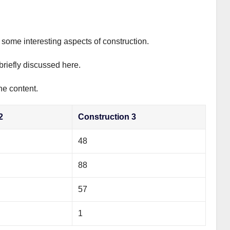
s some interesting aspects of construction.
briefly discussed here.
he content.
2
Construction 3
48
88
57
1