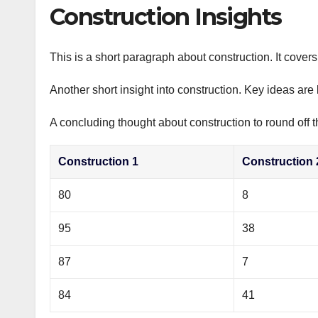
р
Construction Insights
p
а
p
в
This is a short paragraph about construction. It cover
и
Another short insight into construction. Key ideas are 
т
ь
A concluding thought about construction to round off t
Construction 1
Construction 
80
8
95
38
87
7
84
41