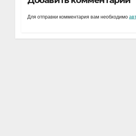
Добавить комментарий
gr
s
а
a
A
в
Для отправки комментария вам необходимо
ав
m
p
и
p
ть