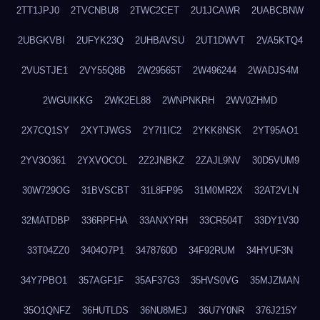
2TT1JPJ0
2TVCNBU8
2TWC2CET
2U1JCAWR
2UABCBNW
2UBGKVBI
2UFYK23Q
2UHBAVSU
2UT1DWVT
2VA5KTQ4
2VUSTJE1
2VY55Q8B
2W29565T
2W496244
2WADJS4M
2WGUIKKG
2WK2EL88
2WNPNKRH
2WV0ZHMD
2X7CQ1SY
2XYTJWGS
2Y7I1IC2
2YKK8NSK
2YT95AO1
2YV3O361
2YXVOCOL
2Z2JNBKZ
2ZAJL9NV
30D5VUM9
30W729OG
31BVSCBT
31L8FP95
31M0MR2X
32AT2VLN
32MATDBP
336RPFHA
33ANXYRH
33CR504T
33DY1V30
33T04ZZ0
3404O7P1
3478760D
34F92RUM
34HYUF3N
34Y7PBO1
357AGF1F
35AF37G3
35HVS0VG
35MJZMAN
35O1QNFZ
36HUTLDS
36NU8MEJ
36U7Y0NR
376J215Y