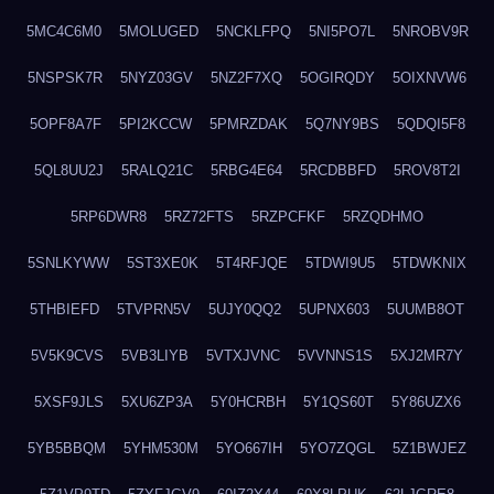
5MC4C6M0
5MOLUGED
5NCKLFPQ
5NI5PO7L
5NROBV9R
5NSPSK7R
5NYZ03GV
5NZ2F7XQ
5OGIRQDY
5OIXNVW6
5OPF8A7F
5PI2KCCW
5PMRZDAK
5Q7NY9BS
5QDQI5F8
5QL8UU2J
5RALQ21C
5RBG4E64
5RCDBBFD
5ROV8T2I
5RP6DWR8
5RZ72FTS
5RZPCFKF
5RZQDHMO
5SNLKYWW
5ST3XE0K
5T4RFJQE
5TDWI9U5
5TDWKNIX
5THBIEFD
5TVPRN5V
5UJY0QQ2
5UPNX603
5UUMB8OT
5V5K9CVS
5VB3LIYB
5VTXJVNC
5VVNNS1S
5XJ2MR7Y
5XSF9JLS
5XU6ZP3A
5Y0HCRBH
5Y1QS60T
5Y86UZX6
5YB5BBQM
5YHM530M
5YO667IH
5YO7ZQGL
5Z1BWJEZ