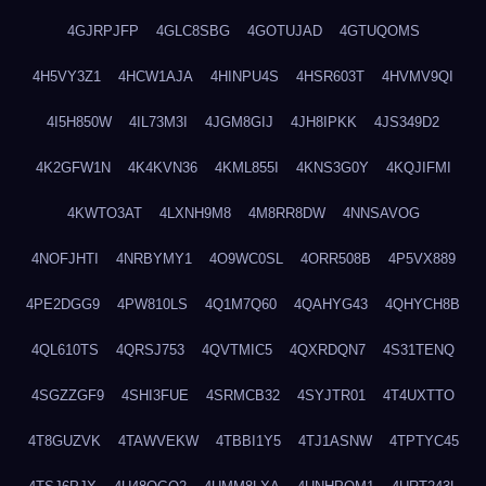
4GJRPJFP
4GLC8SBG
4GOTUJAD
4GTUQOMS
4H5VY3Z1
4HCW1AJA
4HINPU4S
4HSR603T
4HVMV9QI
4I5H850W
4IL73M3I
4JGM8GIJ
4JH8IPKK
4JS349D2
4K2GFW1N
4K4KVN36
4KML855I
4KNS3G0Y
4KQJIFMI
4KWTO3AT
4LXNH9M8
4M8RR8DW
4NNSAVOG
4NOFJHTI
4NRBYMY1
4O9WC0SL
4ORR508B
4P5VX889
4PE2DGG9
4PW810LS
4Q1M7Q60
4QAHYG43
4QHYCH8B
4QL610TS
4QRSJ753
4QVTMIC5
4QXRDQN7
4S31TENQ
4SGZZGF9
4SHI3FUE
4SRMCB32
4SYJTR01
4T4UXTTO
4T8GUZVK
4TAWVEKW
4TBBI1Y5
4TJ1ASNW
4TPTYC45