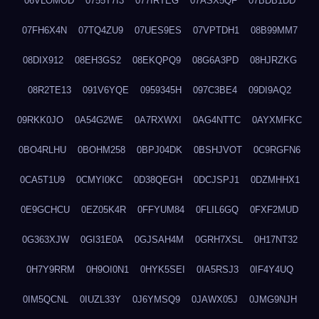
06VLOMOD
0755T7I3
077IRTEG
07ASX5QF
07BDB1DD
07FH6X4N
07TQ4ZU9
07UES9ES
07VPTDH1
08B99MM7
08DIX912
08EH3GS2
08EKQPQ9
08G6A3PD
08HJRZKG
08R2TE13
091V6YQE
0959345H
097C3BE4
09DI9AQ2
09RKK0JO
0A54G2WE
0A7RXWXI
0AG4NTTC
0AYXMFKC
0BO4RLHU
0BOHM258
0BPJ04DK
0BSHJVOT
0C9RGFN6
0CA5T1U9
0CMYI0KC
0D38QEGH
0DCJSPJ1
0DZMHHX1
0E9GCHCU
0EZ05K4R
0FFYUM84
0FLIL6GQ
0FXF2MUD
0G363XJW
0GI31E0A
0GJSAH4M
0GRH7XSL
0H17NT32
0H7Y9RRM
0H9OI0N1
0HYK5SEI
0IA5RSJ3
0IF4Y4UQ
0IM5QCNL
0IUZL33Y
0J6YMSQ9
0JAWX05J
0JMG9NJH