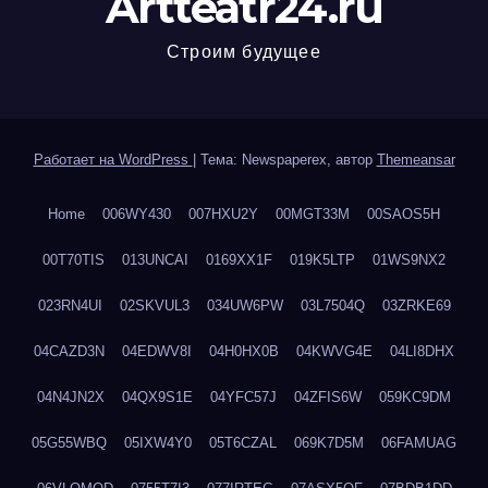
Artteatr24.ru
Строим будущее
Работает на WordPress
|
Тема: Newspaperex, автор
Themeansar
Home
006WY430
007HXU2Y
00MGT33M
00SAOS5H
00T70TIS
013UNCAI
0169XX1F
019K5LTP
01WS9NX2
023RN4UI
02SKVUL3
034UW6PW
03L7504Q
03ZRKE69
04CAZD3N
04EDWV8I
04H0HX0B
04KWVG4E
04LI8DHX
04N4JN2X
04QX9S1E
04YFC57J
04ZFIS6W
059KC9DM
05G55WBQ
05IXW4Y0
05T6CZAL
069K7D5M
06FAMUAG