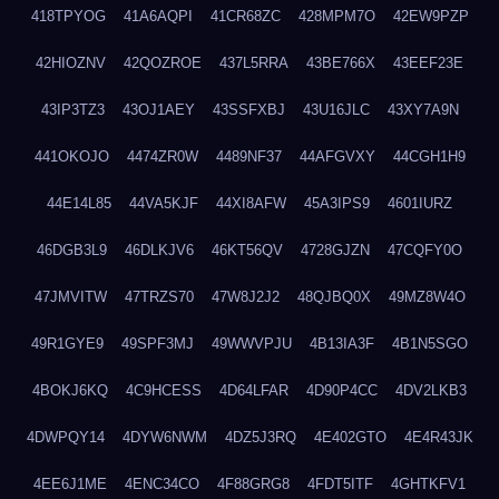
418TPYOG
41A6AQPI
41CR68ZC
428MPM7O
42EW9PZP
42HIOZNV
42QOZROE
437L5RRA
43BE766X
43EEF23E
43IP3TZ3
43OJ1AEY
43SSFXBJ
43U16JLC
43XY7A9N
441OKOJO
4474ZR0W
4489NF37
44AFGVXY
44CGH1H9
44E14L85
44VA5KJF
44XI8AFW
45A3IPS9
4601IURZ
46DGB3L9
46DLKJV6
46KT56QV
4728GJZN
47CQFY0O
47JMVITW
47TRZS70
47W8J2J2
48QJBQ0X
49MZ8W4O
49R1GYE9
49SPF3MJ
49WWVPJU
4B13IA3F
4B1N5SGO
4BOKJ6KQ
4C9HCESS
4D64LFAR
4D90P4CC
4DV2LKB3
4DWPQY14
4DYW6NWM
4DZ5J3RQ
4E402GTO
4E4R43JK
4EE6J1ME
4ENC34CO
4F88GRG8
4FDT5ITF
4GHTKFV1