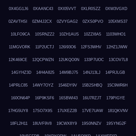
0X4GG1J6
0XAANC43
0XI05VVT
0XLR0SZZ
0XW3VGXD
0ZAVTHSI
0ZM4J2CX
0ZVYGAG2
0ZXS0PVO
105XMS37
10LFO9CA
10SRNZZ2
10ZH1AUS
10ZZI8A5
1103WHO1
11MGVORK
11P2UCTJ
126I93O6
12FS3WHV
12HZ1JWW
12K469CE
12QCPWZN
12UKQO0N
133P7UOC
13COV7L8
14GYHZ3D
14H4A825
14M9BJ75
14NJ13LJ
14PRJLGB
14PRLC85
14WY7OYZ
1546DY9V
15B2SHBQ
15C9WR6H
160ON64P
16P9KSF6
16SBWI43
16U7RZJT
179PIGYE
17HG5UY8
17SO7X9S
17UXEZ2B
17VE7UAW
181QKVNV
18FL2H11
18UVF9V8
19CWX8Y9
19S0NNZV
19SYNG2F