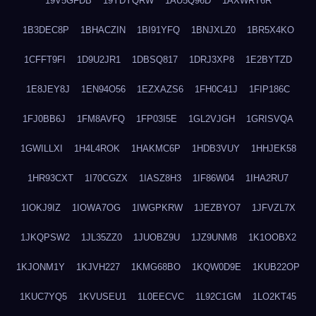
19V5GFDB
19YDYQRW
1AU5Q96D
1AXWRT6R
1B3DEC8P
1BHACZIN
1BI91YFQ
1BNJXLZ0
1BR5X4KO
1CFFT9FI
1D9U2JR1
1DBSQ817
1DRJ3XP8
1E2BYTZD
1E8JEY8J
1EN94O56
1EZXAZS6
1FH0C41J
1FIP186C
1FJ0BB6J
1FM8AVFQ
1FP03I5E
1GL2VJGH
1GRISVQA
1GWILLXI
1H4L4ROK
1HAKMC6P
1HDB3VUY
1HHJEK58
1HR93CXT
1I70CGZX
1IASZ8H3
1IF86W04
1IHA2RU7
1IOKJ9IZ
1IOWA7OG
1IWGPKRW
1JEZBYO7
1JFVZL7X
1JKQPSW2
1JL35ZZ0
1JUOBZ9U
1JZ9UNM8
1K1OOBX2
1KJONM1Y
1KJVH227
1KMG68BO
1KQW0D9E
1KUB22OP
1KUC7YQ5
1KVUSEU1
1L0EECVC
1L92C1GM
1LO2KT45