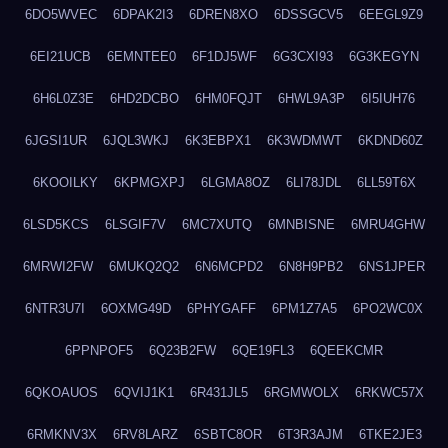
6DO5WVEC
6DPAK2I3
6DREN8XO
6DSSGCV5
6EEGL9Z9
6EI21UCB
6EMNTEE0
6F1DJ5WF
6G3CXI93
6G3KEGYN
6H6L0Z3E
6HD2DCBO
6HM0FQJT
6HWL9A3P
6I5IUH76
6JGSI1UR
6JQL3WKJ
6K3EBPX1
6K3WDMWT
6KDND60Z
6KOOILKY
6KPMGXPJ
6LGMA8OZ
6LI78JDL
6LL59T6X
6LSD5KCS
6LSGIF7V
6MC7XUTQ
6MNBISNE
6MRU4GHW
6MRWI2FW
6MUKQ2Q2
6N6MCPD2
6N8H9PB2
6NS1JPER
6NTR3U7I
6OXMG49D
6PHYGAFF
6PM1Z7A5
6PO2WC0X
6PPNPOF5
6Q23B2FW
6QE19FL3
6QEEKCMR
6QKOAUOS
6QVIJ1K1
6R431JL5
6RGMWOLX
6RKWC57X
6RMKNV3X
6RV8LARZ
6SBTC8OR
6T3R3AJM
6TKE2JE3