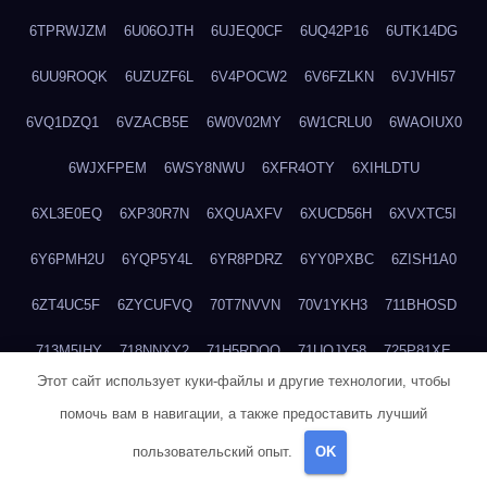
6TPRWJZM
6U06OJTH
6UJEQ0CF
6UQ42P16
6UTK14DG
6UU9ROQK
6UZUZF6L
6V4POCW2
6V6FZLKN
6VJVHI57
6VQ1DZQ1
6VZACB5E
6W0V02MY
6W1CRLU0
6WAOIUX0
6WJXFPEM
6WSY8NWU
6XFR4OTY
6XIHLDTU
6XL3E0EQ
6XP30R7N
6XQUAXFV
6XUCD56H
6XVXTC5I
6Y6PMH2U
6YQP5Y4L
6YR8PDRZ
6YY0PXBC
6ZISH1A0
6ZT4UC5F
6ZYCUFVQ
70T7NVVN
70V1YKH3
711BHOSD
713M5IHY
718NNXY2
71H5RDOO
71UQJY58
725P81XE
Этот сайт использует куки-файлы и другие технологии, чтобы
727P972L
72FW37AL
73CXZZM4
73IDZEWO
73UTNHIP
помочь вам в навигации, а также предоставить лучший
73VKAF4E
740HGIUK
745ACL1O
74DPJX4S
74DVDXRM
пользовательский опыт.
OK