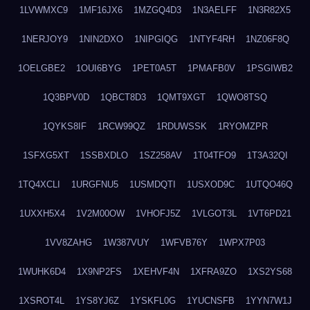
1LVWMXC9
1MF16JX6
1MZGQ4D3
1N3AELFF
1N3R82X5
1NERJOY9
1NIN2DXO
1NIPGIQG
1NTYF4RH
1NZ06F8Q
1OELGBE2
1OUI6BYG
1PET0A5T
1PMAFB0V
1PSGIWB2
1Q3BPV0D
1QBCT8D3
1QMT9XGT
1QWO8TSQ
1QYKS8IF
1RCW99QZ
1RDUWSSK
1RYOMZPR
1SFXG5XT
1SSBXDLO
1SZ258AV
1T04TFO9
1T3A32QI
1TQ4XCLI
1URGFNU5
1USMDQTI
1USXOD9C
1UTQO46Q
1UXXH5X4
1V2M00OW
1VHOFJ5Z
1VLGOT3L
1VT6PD21
1VV8ZAHG
1W387VUY
1WFVB76Y
1WPX7P03
1WUHK6D4
1X9NP2FS
1XEHVF4N
1XFRA9ZO
1XS2YS68
1XSROT4L
1YS8YJ6Z
1YSKFL0G
1YUCNSFB
1YYN7W1J