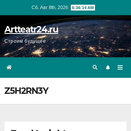
Перейти
Сб. Авг 8th, 2026
6:36:15 AM
к
содержанию
Artteatr24.ru
Строим будущее
Z5H2RN3Y