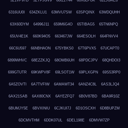
5Z1VP9TD
5ZYFJGV9
60IZ2Y44
60X8LPUK
62LJGRE8
6316UU0I
634ZKLU1
63MVU7SW
63SPQINX
63WDQUHH
63X60DYM
64996J11
659M6G4O
65TIBAG5
65TN6NPQ
65UV4E1K
660K94O5
663467JW
664ESOLH
664FNVV4
66C6U597
66NBHAON
675YBKS0
67T6PVX5
67UCAPT0
6899WHVC
68EZZKJQ
68OMB6UH
68PDCJPV
68QHDOI3
699GTUTR
69KWPV8F
69LSOT1W
69PLXGPN
69S53RP0
6A5ZOVTI
6A7TVFIW
6AMAWT34
6ANZ4C8L
6AS3LJQ4
6AX21SAB
6AX80CNX
6AYEZFQ7
6B0V87BD
6BA9R10Z
6BUMJY5E
6BVXINIU
6CJKUI7J
6D1OSCXH
6D8BUPZM
6DCMVTHM
6DDK07UL
6DEL198E
6DMVW7ZP