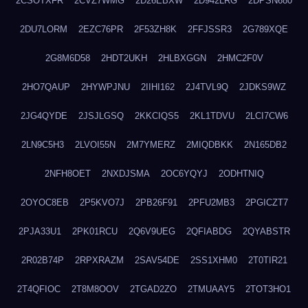
2CSOTXFR
2CVZ7WMG
2D26EBXW
2D942LRG
2DPSN680
2DU7LORM
2EZC76PR
2F53ZH8K
2FFJSSR3
2G789XQE
2G8M6D58
2HDT2UKH
2HLBXGGN
2HMC2F0V
2HO7QAUP
2HYWPJNU
2IIHI162
2J4TVL9Q
2JDKS9WZ
2JG4QYDE
2JSJLGSQ
2KKCIQS5
2KL1TDVU
2LCI7CW6
2LN9C5H3
2LVOI55N
2M7YMERZ
2MIQDBKK
2N165DB2
2NFH8OET
2NXDJSMA
2OC6YQYJ
2ODHTNIQ
2OYOC8EB
2P5KVO7J
2PB26F91
2PFU2MB3
2PGICZT7
2PJA33U1
2PK01RCU
2Q6V9UEG
2QFIABDG
2QYABSTR
2R02B74P
2RPXRAZM
2SAV54DE
2SS1XHM0
2T0TIR21
2T4QFIOC
2T8M8OOV
2TGAD2ZO
2TMUAAY5
2TOT3HO1