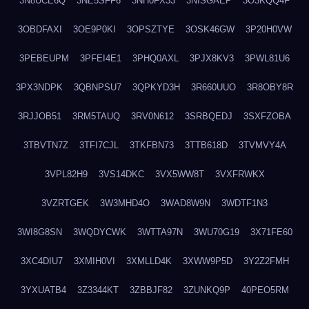
3N8UCE6Q
3NE5SFF6
3NH0FX33
3NISGAEP
3O3KQQ4F
3OBDFAXI
3OE9P0KI
3OPSZTYE
3OSK46GW
3P20H0VW
3PEBEUPM
3PFEI4E1
3PHQ0AXL
3PJX8KV3
3PWL81U6
3PX3NDPK
3QBNPSU7
3QPKYD3H
3R660UUO
3R8OBY8R
3RJJOB51
3RM5TAUQ
3RV0N612
3SRBQEDJ
3SXFZOBA
3TBVTN7Z
3TFI7CJL
3TKFBN73
3TTB618D
3TVMVY4A
3VPL82H9
3VS14DKC
3VX5WW8T
3VXFRWKX
3VZRTGEK
3W3MHD4O
3WAD8W9N
3WDTF1N3
3WI8G8SN
3WQDYCWK
3WTTA97N
3WU70G19
3X71FE60
3XC4DIU7
3XMIH0VI
3XMLLD4K
3XWW9P5D
3Y2Z2FMH
3YXUATB4
3Z3344KT
3ZBBJF82
3ZUNKQ9P
40PEO5RM