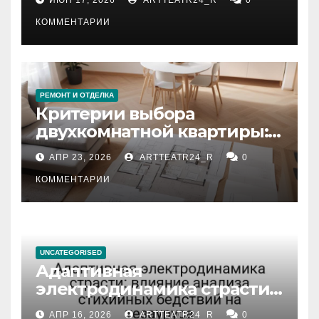
КОММЕНТАРИИ
РЕМОНТ И ОТДЕЛКА
Критерии выбора
двухкомнатной квартиры:
планировка, площадь,
АПР 23, 2026
ARTTEATR24_R
0
состояние и документация
КОММЕНТАРИИ
UNCATEGORISED
Адаптивная
электродинамика страсти:
влияние анализа
АПР 16, 2026
ARTTEATR24_R
0