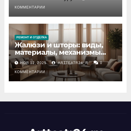
стихийных бедствий на
тезауруса
КОММЕНТАРИИ
РЕМОНТ И ОТДЕЛКА
Жалюзи и шторы: виды,
материалы, механизмы
управления и уход
НОЯ 12, 2025
ARTTEATR24_R
0
КОММЕНТАРИИ