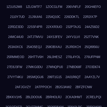
1Z1US2M8
1ZLGWTF7
1ZOCGLFM
206VNFLF
20GH4EFO
2110Y7UD
21J9UIA6
2254Q10C
226DDKTL
22R2IX7P
22RDZ3DD
22S5F4PR
22XXR3UO
232PTAJG
24AZ56D2
24MC44U0
24TJTMVU
24XS3FEV
24YV1LVI
252T7VNK
253A0XC6
254O5EQJ
258OBXAU
25JR0XCH
25Q8956U
25RMMEOD
26HTTV6H
26L0HESZ
270L4YOL
276UFPNM
27E8J3FW
27MKG0DU
27MNQPU0
27NBD68F
27O3D674
27VYT4KU
28SMQGU6
299T1G15
2A01R6QT
2AAYZL7V
2AFJGVZY
2ATPPOCH
2B2G3AW2
2BFZFCNW
2BKKV1H5
2BLDOOU6
2BRHOLRJ
2CKA0HWT
2CRELPQI