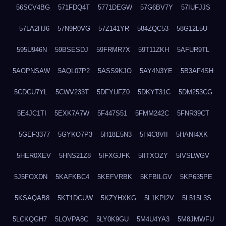
56SCV4BG
571FDQ4T
5771DEGW
57G6BV7Y
57IUFJJS
57LA2HJ6
57N9R0VG
57Z141YR
584ZQC53
58G12L5U
595U946N
59BSESDJ
59FRMR7X
59T11ZKH
5AFUR9TL
5AOPNSAW
5AQL07P2
5ASS9KJO
5AY4N3YE
5B3AF4SH
5CDCU7YL
5CWV233T
5DFYUFZ0
5DKYT31C
5DM253CG
5E4JC1TI
5EXK7A7W
5F447S51
5FMM242C
5FNR39CT
5GEF3377
5GYKO7P3
5H18E5N3
5H4C8VII
5HANI4XK
5HER0XEV
5HNS21Z8
5IFXGJFK
5IITXOZY
5IVSLWGV
5J5FOXDN
5KAFKBC4
5KEFVRBK
5KFBILGV
5KP635PE
5KSAQAB8
5KT1DCUW
5KZYHXKG
5L1KPI2V
5L515L3S
5LCKQGH7
5LOVPA8C
5LY0K9GU
5M4U4YA3
5M8JMWFU