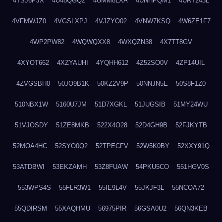
4TSJ6PJX
4U48QGQ2
4UMM8LXA
4UNHPQM1
4URT243L
4VFMWJZ0
4VGSLXPJ
4VJZYO02
4VNW7KSQ
4W6ZE1F7
4WP2PW82
4WQWQXX8
4WXQZN38
4X7TT8GV
4XYOT662
4XZYAUHI
4YQHH612
4Z52SO0V
4ZP14UIL
4ZVGSBH0
50JO9B1K
50KZ2V9P
50NNJN5E
50S8F1Z0
510NBX1W
5160U7JM
51D7XGKL
51JUGSIB
51MY24WU
51VJOSDY
51ZE8MKB
522X4O28
52D4GH9B
52FJKYTB
52MOA4HC
52SYO0Q2
52TPECFV
52W5K0BY
52XXY91Q
53ATDBWI
53EKZAMH
53Z8FUAW
54PKU5CO
551HGV0S
553WPS4S
55FLR3W1
55IE9L4V
55JKJF3L
55NCOA72
55QDIRSM
55XAQHMU
56975PIR
56GSA0U2
56QN3KEB