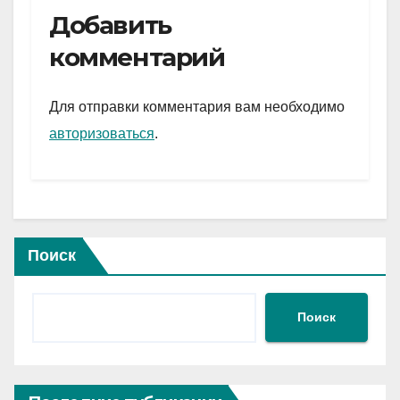
e
er
at
ail
р
Добавить
gr
s
а
комментарий
a
A
в
m
p
и
Для отправки комментария вам необходимо
p
ть
авторизоваться
.
Поиск
Поиск