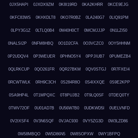
0JX5HAPI
0JXDX9ZM
0K8I19RD
0KA2KHRR
0KCE9EJG
0KFC83WS
0KHXDLT8
0KO7R0BZ
0LA240G7
0LIQ91PM
0LPY3G1Z
0LTLQ0B4
0M40H0CT
0MCMJJJP
0N1LZI50
0NALSI2P
0NFM8HBQ
0O1D2CFA
0O3VCZC0
0OY5HHNM
0P2UDQV4
0P3WEUER
0PHNO5Y4
0PPJIUB7
0PUMEZB4
0QLRKCUP
0QO261FR
0QR27BKM
0QV0STGJ
0R7FXEI4
0RCWTWLK
0RH9C3CH
0S284R8O
0S4IXXQE
0S9E2KPP
0SA9HP4L
0T1MPQXC
0T8PUJB2
0T9LQ0SF
0TDEQ0TY
0TWV72OF
0U01AD7B
0U56W7B0
0UDKWD5I
0UELVNFD
0V2IXSF4
0V3N6SQF
0VJAC930
0VY5ZG3D
0W3LZD86
0W58MBQO
0W5D86N5
0W8SOPXW
0WY1BFPQ