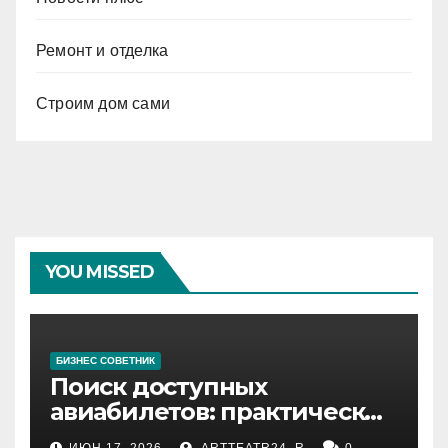
Ремонт и отделка
Строим дом сами
YOU MISSED
БИЗНЕС СОВЕТНИК
Поиск доступных
авиабилетов: практические
рекомендации
ИЮН 17, 2026
ARTTEATR24_R
0