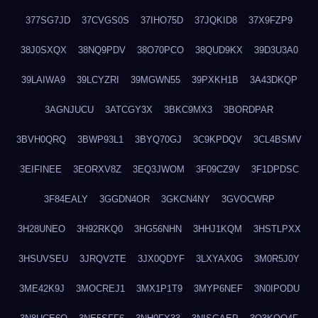
377SG7JD
37CVGS0S
37IHO75D
37JQKID8
37X9FZP9
38J0SXQX
38NQ9PDV
38O70PCO
38QUD9KX
39D3U3A0
39LAIWA9
39LCYZRI
39MGWN55
39PXKH1B
3A43DKQP
3AGNJUCU
3ATCGY3X
3BKC9MX3
3BORDPAR
3BVH0QRQ
3BWP93L1
3BYQ70GJ
3C9KPDQV
3CL4BSMV
3EIFINEE
3EORXV8Z
3EQ3JWOM
3F09CZ9V
3F1DPDSC
3F84EALY
3GGDN4OR
3GKCN4NY
3GVOCWRP
3H28UNEO
3H92RKQ0
3HG56NHN
3HHJ1KQM
3HSTLPXX
3HSUVSEU
3JRQV2TE
3JX0QDYF
3LXYAX0G
3M0R5J0Y
3ME42K9J
3MOCREJ1
3MX1P1T9
3MYP6NEF
3N0IPODU