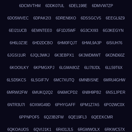
6DCMVTHM
6DDK07UL
6DEL198E
6DMVW7ZP
6DO5WVEC
6DPAK2I3
6DREN8XO
6DSSGCV5
6EEGL9Z9
6EI21UCB
6EMNTEE0
6F1DJ5WF
6G3CXI93
6G3KEGYN
6H6L0Z3E
6HD2DCBO
6HM0FQJT
6HWL9A3P
6I5IUH76
6JGSI1UR
6JQL3WKJ
6K3EBPX1
6K3WDMWT
6KDND60Z
6KOOILKY
6KPMGXPJ
6LGMA8OZ
6LI78JDL
6LL59T6X
6LSD5KCS
6LSGIF7V
6MC7XUTQ
6MNBISNE
6MRU4GHW
6MRWI2FW
6MUKQ2Q2
6N6MCPD2
6N8H9PB2
6NS1JPER
6NTR3U7I
6OXMG49D
6PHYGAFF
6PM1Z7A5
6PO2WC0X
6PPNPOF5
6Q23B2FW
6QE19FL3
6QEEKCMR
6QKOAUOS
6QVIJ1K1
6R431JL5
6RGMWOLX
6RKWC57X