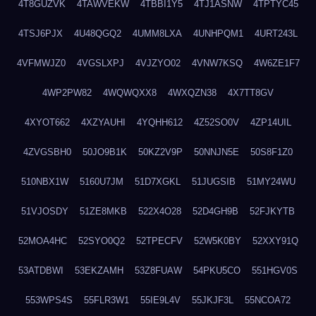
4T8GUZVK
4TAWVEKW
4TBBI1Y5
4TJ1ASNW
4TPTYC45
4TSJ6PJX
4U48QGQ2
4UMM8LXA
4UNHPQM1
4URT243L
4VFMWJZ0
4VGSLXPJ
4VJZYO02
4VNW7KSQ
4W6ZE1F7
4WP2PW82
4WQWQXX8
4WXQZN38
4X7TT8GV
4XYOT662
4XZYAUHI
4YQHH612
4Z52SO0V
4ZP14UIL
4ZVGSBH0
50JO9B1K
50KZ2V9P
50NNJN5E
50S8F1Z0
510NBX1W
5160U7JM
51D7XGKL
51JUGSIB
51MY24WU
51VJOSDY
51ZE8MKB
522X4O28
52D4GH9B
52FJKYTB
52MOA4HC
52SYO0Q2
52TPECFV
52W5K0BY
52XXY91Q
53ATDBWI
53EKZAMH
53Z8FUAW
54PKU5CO
551HGV0S
553WPS4S
55FLR3W1
55IE9L4V
55JKJF3L
55NCOA72