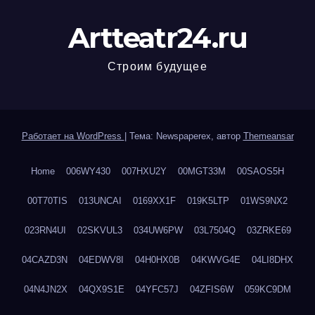
Artteatr24.ru
Строим будущее
Работает на WordPress
|
Тема: Newspaperex, автор
Themeansar
Home
006WY430
007HXU2Y
00MGT33M
00SAOS5H
00T70TIS
013UNCAI
0169XX1F
019K5LTP
01WS9NX2
023RN4UI
02SKVUL3
034UW6PW
03L7504Q
03ZRKE69
04CAZD3N
04EDWV8I
04H0HX0B
04KWVG4E
04LI8DHX
04N4JN2X
04QX9S1E
04YFC57J
04ZFIS6W
059KC9DM