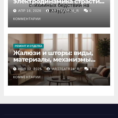
электродинамика страсти:
влияние анализа
АПР 16, 2026
ARTTEATR24_R
0
стихийных бедствий на
тезауруса
КОММЕНТАРИИ
РЕМОНТ И ОТДЕЛКА
Жалюзи и шторы: виды,
материалы, механизмы
управления и уход
НОЯ 12, 2025
ARTTEATR24_R
0
КОММЕНТАРИИ