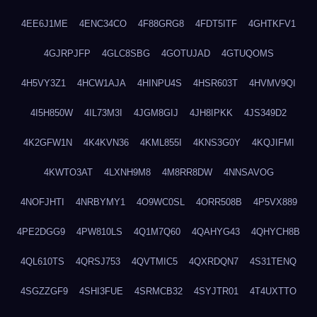
4EE6J1ME
4ENC34CO
4F88GRG8
4FDT5ITF
4GHTKFV1
4GJRPJFP
4GLC8SBG
4GOTUJAD
4GTUQOMS
4H5VY3Z1
4HCW1AJA
4HINPU4S
4HSR603T
4HVMV9QI
4I5H850W
4IL73M3I
4JGM8GIJ
4JH8IPKK
4JS349D2
4K2GFW1N
4K4KVN36
4KML855I
4KNS3G0Y
4KQJIFMI
4KWTO3AT
4LXNH9M8
4M8RR8DW
4NNSAVOG
4NOFJHTI
4NRBYMY1
4O9WC0SL
4ORR508B
4P5VX889
4PE2DGG9
4PW810LS
4Q1M7Q60
4QAHYG43
4QHYCH8B
4QL610TS
4QRSJ753
4QVTMIC5
4QXRDQN7
4S31TENQ
4SGZZGF9
4SHI3FUE
4SRMCB32
4SYJTR01
4T4UXTTO