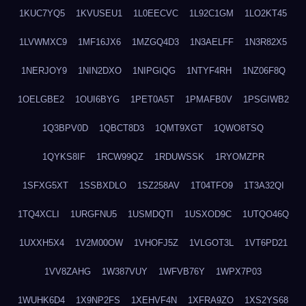
1KUC7YQ5
1KVUSEU1
1L0EECVC
1L92C1GM
1LO2KT45
1LVWMXC9
1MF16JX6
1MZGQ4D3
1N3AELFF
1N3R82X5
1NERJOY9
1NIN2DXO
1NIPGIQG
1NTYF4RH
1NZ06F8Q
1OELGBE2
1OUI6BYG
1PET0A5T
1PMAFB0V
1PSGIWB2
1Q3BPV0D
1QBCT8D3
1QMT9XGT
1QWO8TSQ
1QYKS8IF
1RCW99QZ
1RDUWSSK
1RYOMZPR
1SFXG5XT
1SSBXDLO
1SZ258AV
1T04TFO9
1T3A32QI
1TQ4XCLI
1URGFNU5
1USMDQTI
1USXOD9C
1UTQO46Q
1UXXH5X4
1V2M00OW
1VHOFJ5Z
1VLGOT3L
1VT6PD21
1VV8ZAHG
1W387VUY
1WFVB76Y
1WPX7P03
1WUHK6D4
1X9NP2FS
1XEHVF4N
1XFRA9ZO
1XS2YS68