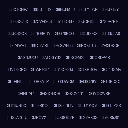
35O1QNFZ
36HUTLDS
36NU8MEJ
36U7Y0NR
376J215Y
377SG7JD
37CVGS0S
37IHO75D
37JQKID8
37X9FZP9
38J0SXQX
38NQ9PDV
38O70PCO
38QUD9KX
39D3U3A0
39LAIWA9
39LCYZRI
39MGWN55
39PXKH1B
3A43DKQP
3AGNJUCU
3ATCGY3X
3BKC9MX3
3BORDPAR
3BVH0QRQ
3BWP93L1
3BYQ70GJ
3C9KPDQV
3CL4BSMV
3EIFINEE
3EORXV8Z
3EQ3JWOM
3F09CZ9V
3F1DPDSC
3F84EALY
3GGDN4OR
3GKCN4NY
3GVOCWRP
3H28UNEO
3H92RKQ0
3HG56NHN
3HHJ1KQM
3HSTLPXX
3HSUVSEU
3JRQV2TE
3JX0QDYF
3LXYAX0G
3M0R5J0Y