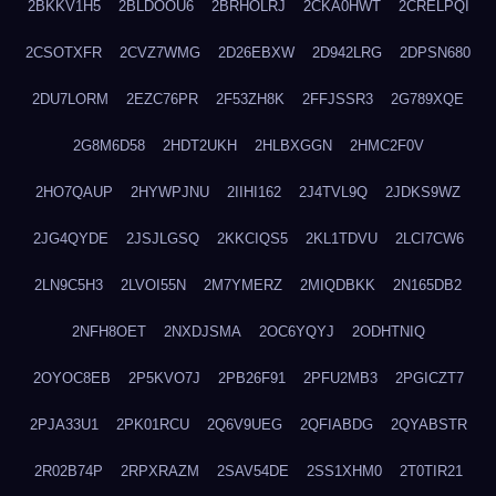
2BKKV1H5
2BLDOOU6
2BRHOLRJ
2CKA0HWT
2CRELPQI
2CSOTXFR
2CVZ7WMG
2D26EBXW
2D942LRG
2DPSN680
2DU7LORM
2EZC76PR
2F53ZH8K
2FFJSSR3
2G789XQE
2G8M6D58
2HDT2UKH
2HLBXGGN
2HMC2F0V
2HO7QAUP
2HYWPJNU
2IIHI162
2J4TVL9Q
2JDKS9WZ
2JG4QYDE
2JSJLGSQ
2KKCIQS5
2KL1TDVU
2LCI7CW6
2LN9C5H3
2LVOI55N
2M7YMERZ
2MIQDBKK
2N165DB2
2NFH8OET
2NXDJSMA
2OC6YQYJ
2ODHTNIQ
2OYOC8EB
2P5KVO7J
2PB26F91
2PFU2MB3
2PGICZT7
2PJA33U1
2PK01RCU
2Q6V9UEG
2QFIABDG
2QYABSTR
2R02B74P
2RPXRAZM
2SAV54DE
2SS1XHM0
2T0TIR21