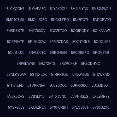
5LCKQGH7
5LOVPA8C
5LY0K9GU
5M4U4YA3
5M8JMWFU
5MC4C6M0
5MOLUGED
5NCKLFPQ
5NI5PO7L
5NROBV9R
5NSPSK7R
5NYZ03GV
5NZ2F7XQ
5OGIRQDY
5OIXNVW6
5OPF8A7F
5PI2KCCW
5PMRZDAK
5Q7NY9BS
5QDQI5F8
5QL8UU2J
5RALQ21C
5RBG4E64
5RCDBBFD
5ROV8T2I
5RP6DWR8
5RZ72FTS
5RZPCFKF
5RZQDHMO
5SNLKYWW
5ST3XE0K
5T4RFJQE
5TDWI9U5
5TDWKNIX
5THBIEFD
5TVPRN5V
5UJY0QQ2
5UPNX603
5UUMB8OT
5V5K9CVS
5VB3LIYB
5VTXJVNC
5VVNNS1S
5XJ2MR7Y
5XSF9JLS
5XU6ZP3A
5Y0HCRBH
5Y1QS60T
5Y86UZX6