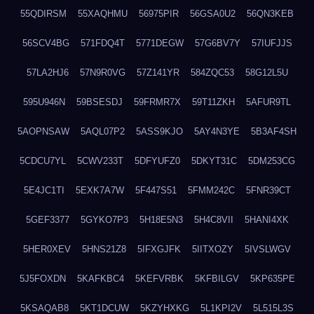
55QDIRSM
55XAQHMU
56975PIR
56GSA0U2
56QN3KEB
56SCV4BG
571FDQ4T
5771DEGW
57G6BV7Y
57IUFJJS
57LA2HJ6
57N9R0VG
57Z141YR
584ZQC53
58G12L5U
595U946N
59BSESDJ
59FRMR7X
59T11ZKH
5AFUR9TL
5AOPNSAW
5AQL07P2
5ASS9KJO
5AY4N3YE
5B3AF4SH
5CDCU7YL
5CWV233T
5DFYUFZ0
5DKYT31C
5DM253CG
5E4JC1TI
5EXK7A7W
5F447S51
5FMM242C
5FNR39CT
5GEF3377
5GYKO7P3
5H18E5N3
5H4C8VII
5HANI4XK
5HER0XEV
5HNS21Z8
5IFXGJFK
5IITXOZY
5IVSLWGV
5J5FOXDN
5KAFKBC4
5KEFVRBK
5KFBILGV
5KP635PE
5KSAQAB8
5KT1DCUW
5KZYHXKG
5L1KPI2V
5L515L3S