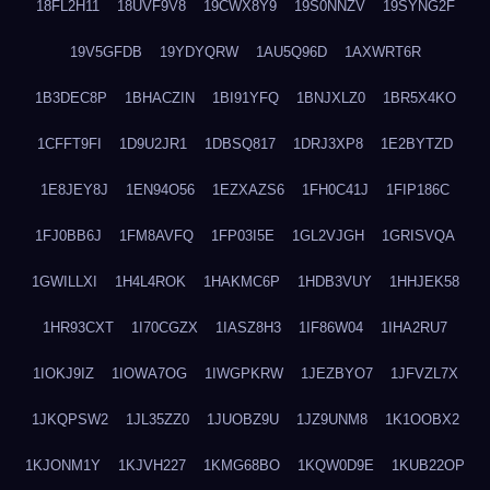
18FL2H11
18UVF9V8
19CWX8Y9
19S0NNZV
19SYNG2F
19V5GFDB
19YDYQRW
1AU5Q96D
1AXWRT6R
1B3DEC8P
1BHACZIN
1BI91YFQ
1BNJXLZ0
1BR5X4KO
1CFFT9FI
1D9U2JR1
1DBSQ817
1DRJ3XP8
1E2BYTZD
1E8JEY8J
1EN94O56
1EZXAZS6
1FH0C41J
1FIP186C
1FJ0BB6J
1FM8AVFQ
1FP03I5E
1GL2VJGH
1GRISVQA
1GWILLXI
1H4L4ROK
1HAKMC6P
1HDB3VUY
1HHJEK58
1HR93CXT
1I70CGZX
1IASZ8H3
1IF86W04
1IHA2RU7
1IOKJ9IZ
1IOWA7OG
1IWGPKRW
1JEZBYO7
1JFVZL7X
1JKQPSW2
1JL35ZZ0
1JUOBZ9U
1JZ9UNM8
1K1OOBX2
1KJONM1Y
1KJVH227
1KMG68BO
1KQW0D9E
1KUB22OP