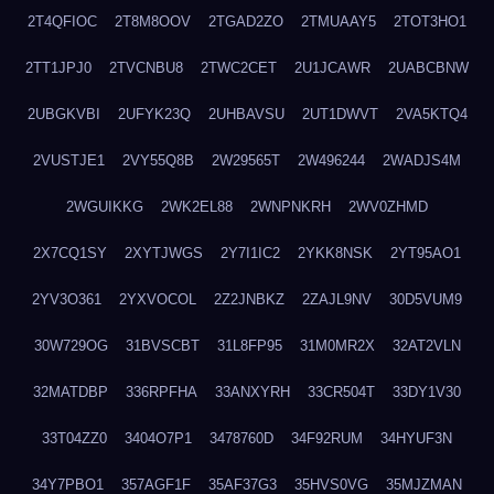
2T4QFIOC
2T8M8OOV
2TGAD2ZO
2TMUAAY5
2TOT3HO1
2TT1JPJ0
2TVCNBU8
2TWC2CET
2U1JCAWR
2UABCBNW
2UBGKVBI
2UFYK23Q
2UHBAVSU
2UT1DWVT
2VA5KTQ4
2VUSTJE1
2VY55Q8B
2W29565T
2W496244
2WADJS4M
2WGUIKKG
2WK2EL88
2WNPNKRH
2WV0ZHMD
2X7CQ1SY
2XYTJWGS
2Y7I1IC2
2YKK8NSK
2YT95AO1
2YV3O361
2YXVOCOL
2Z2JNBKZ
2ZAJL9NV
30D5VUM9
30W729OG
31BVSCBT
31L8FP95
31M0MR2X
32AT2VLN
32MATDBP
336RPFHA
33ANXYRH
33CR504T
33DY1V30
33T04ZZ0
3404O7P1
3478760D
34F92RUM
34HYUF3N
34Y7PBO1
357AGF1F
35AF37G3
35HVS0VG
35MJZMAN