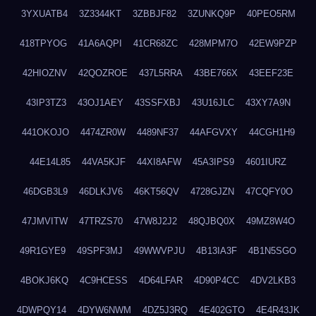
3YXUATB4
3Z3344KT
3ZBBJF82
3ZUNKQ9P
40PEO5RM
418TPYOG
41A6AQPI
41CR68ZC
428MPM7O
42EW9PZP
42HIOZNV
42QOZROE
437L5RRA
43BE766X
43EEF23E
43IP3TZ3
43OJ1AEY
43SSFXBJ
43U16JLC
43XY7A9N
441OKOJO
4474ZR0W
4489NF37
44AFGVXY
44CGH1H9
44E14L85
44VA5KJF
44XI8AFW
45A3IPS9
4601IURZ
46DGB3L9
46DLKJV6
46KT56QV
4728GJZN
47CQFY0O
47JMVITW
47TRZS70
47W8J2J2
48QJBQ0X
49MZ8W4O
49R1GYE9
49SPF3MJ
49WWVPJU
4B13IA3F
4B1N5SGO
4BOKJ6KQ
4C9HCESS
4D64LFAR
4D90P4CC
4DV2LKB3
4DWPQY14
4DYW6NWM
4DZ5J3RQ
4E402GTO
4E4R43JK