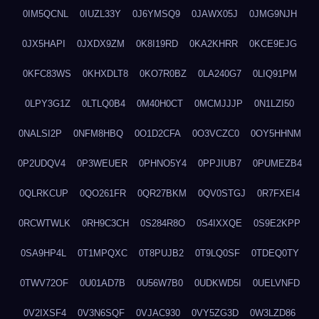
0IM5QCNL
0IUZL33Y
0J6YMSQ9
0JAWX05J
0JMG9NJH
0JX5HAPI
0JXDX9ZM
0K8I19RD
0KA2KHRR
0KCE9EJG
0KFC83WS
0KHXDLT8
0KO7R0BZ
0LA240G7
0LIQ91PM
0LPY3G1Z
0LTLQ0B4
0M40H0CT
0MCMJJJP
0N1LZI50
0NALSI2P
0NFM8HBQ
0O1D2CFA
0O3VCZC0
0OY5HHNM
0P2UDQV4
0P3WEUER
0PHNO5Y4
0PPJIUB7
0PUMEZB4
0QLRKCUP
0QO261FR
0QR27BKM
0QV0STGJ
0R7FXEI4
0RCWTWLK
0RH9C3CH
0S284R8O
0S4IXXQE
0S9E2KPP
0SA9HP4L
0T1MPQXC
0T8PUJB2
0T9LQ0SF
0TDEQ0TY
0TWV72OF
0U01AD7B
0U56W7B0
0UDKWD5I
0UELVNFD
0V2IXSF4
0V3N6SQF
0VJAC930
0VY5ZG3D
0W3LZD86