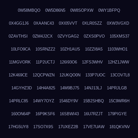
0W58MBQO
0W5D86N5
0W8SOPXW
0WY1BFPQ
0X4GG1J6
0XAANC43
0XI05VVT
0XLR0SZZ
0XW3VGXD
0ZAVTHSI
0ZM4J2CX
0ZVYGAG2
0ZXS0PVO
105XMS37
10LFO9CA
10SRNZZ2
10ZH1AUS
10ZZI8A5
1103WHO1
11MGVORK
11P2UCTJ
126I93O6
12FS3WHV
12HZ1JWW
12K469CE
12QCPWZN
12UKQO0N
133P7UOC
13COV7L8
14GYHZ3D
14H4A825
14M9BJ75
14NJ13LJ
14PRJLGB
14PRLC85
14WY7OYZ
1546DY9V
15B2SHBQ
15C9WR6H
160ON64P
16P9KSF6
16SBWI43
16U7RZJT
179PIGYE
17HG5UY8
17SO7X9S
17UXEZ2B
17VE7UAW
181QKVNV