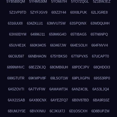
5YB5BBQM
5YHM530M
5YO667IH
5YO7ZQGL
5Z1BWJEZ
5Z1VP9TD
5ZYFJGV9
60IZ2Y44
60X8LPUK
62LJGRE8
6316UU0I
634ZKLU1
63MVU7SW
63SPQINX
63WDQUHH
63X60DYM
64996J11
659M6G4O
65TIBAG5
65TN6NPQ
65UV4E1K
660K94O5
663467JW
664ESOLH
664FNVV4
66C6U597
66NBHAON
675YBKS0
67T6PVX5
67UCAPT0
6899WHVC
68EZZKJQ
68OMB6UH
68PDCJPV
68QHDOI3
699GTUTR
69KWPV8F
69LSOT1W
69PLXGPN
69S53RP0
6A5ZOVTI
6A7TVFIW
6AMAWT34
6ANZ4C8L
6AS3LJQ4
6AX21SAB
6AX80CNX
6AYEZFQ7
6B0V87BD
6BA9R10Z
6BUMJY5E
6BVXINIU
6CJKUI7J
6D1OSCXH
6D8BUPZM