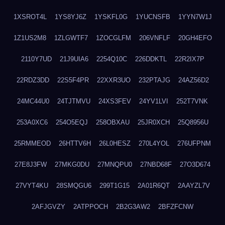
1XSROT4L
1YS8YJ6Z
1YSKFL0G
1YUCNSFB
1YYN7W1J
1Z1US2M8
1ZLGWTF7
1ZOCGLFM
206VNFLF
20GH4EFO
2110Y7UD
21J9UIA6
2254Q10C
226DDKTL
22R2IX7P
22RDZ3DD
22S5F4PR
22XXR3UO
232PTAJG
24AZ56D2
24MC44U0
24TJTMVU
24XS3FEV
24YV1LVI
252T7VNK
253A0XC6
254O5EQJ
258OBXAU
25JR0XCH
25Q8956U
25RMMEOD
26HTTV6H
26L0HESZ
270L4YOL
276UFPNM
27E8J3FW
27MKG0DU
27MNQPU0
27NBD68F
27O3D674
27VYT4KU
28SMQGU6
299T1G15
2A01R6QT
2AAYZL7V
2AFJGVZY
2ATPPOCH
2B2G3AW2
2BFZFCNW