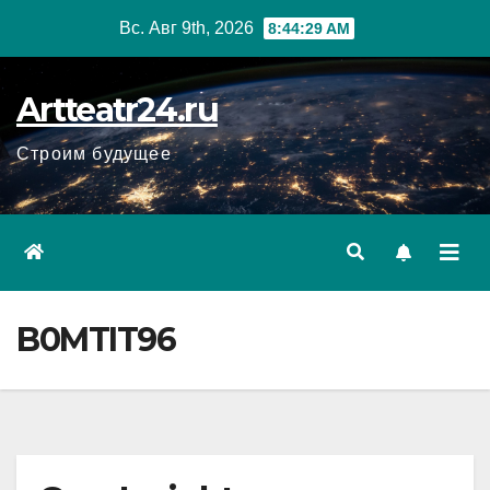
Перейти
Вс. Авг 9th, 2026
8:44:30 AM
к
содержанию
Artteatr24.ru
Строим будущее
B0MTIT96