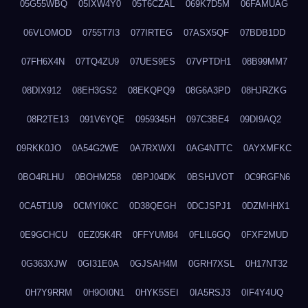
05G55WBQ
05IXW4Y0
05T6CZAL
069K7D5M
06FAMUAG
06VLOMOD
0755T7I3
077IRTEG
07ASX5QF
07BDB1DD
07FH6X4N
07TQ4ZU9
07UES9ES
07VPTDH1
08B99MM7
08DIX912
08EH3GS2
08EKQPQ9
08G6A3PD
08HJRZKG
08R2TE13
091V6YQE
0959345H
097C3BE4
09DI9AQ2
09RKK0JO
0A54G2WE
0A7RXWXI
0AG4NTTC
0AYXMFKC
0BO4RLHU
0BOHM258
0BPJ04DK
0BSHJVOT
0C9RGFN6
0CA5T1U9
0CMYI0KC
0D38QEGH
0DCJSPJ1
0DZMHHX1
0E9GCHCU
0EZ05K4R
0FFYUM84
0FLIL6GQ
0FXF2MUD
0G363XJW
0GI31E0A
0GJSAH4M
0GRH7XSL
0H17NT32
0H7Y9RRM
0H9OI0N1
0HYK5SEI
0IA5RSJ3
0IF4Y4UQ