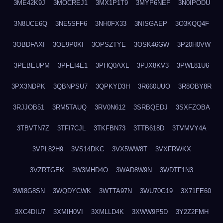
3ME42K9J
3MOCREJ1
3MX1P1T9
3MYP6NEF
3N0IPODU
3N8UCE6Q
3NE5SFF6
3NH0FX33
3NISGAEP
3O3KQQ4F
3OBDFAXI
3OE9P0KI
3OPSZTYE
3OSK46GW
3P20H0VW
3PEBEUPM
3PFEI4E1
3PHQ0AXL
3PJX8KV3
3PWL81U6
3PX3NDPK
3QBNPSU7
3QPKYD3H
3R660UUO
3R8OBY8R
3RJJOB51
3RM5TAUQ
3RV0N612
3SRBQEDJ
3SXFZOBA
3TBVTN7Z
3TFI7CJL
3TKFBN73
3TTB618D
3TVMVY4A
3VPL82H9
3VS14DKC
3VX5WW8T
3VXFRWKX
3VZRTGEK
3W3MHD4O
3WAD8W9N
3WDTF1N3
3WI8G8SN
3WQDYCWK
3WTTA97N
3WU70G19
3X71FE60
3XC4DIU7
3XMIH0VI
3XMLLD4K
3XWW9P5D
3Y2Z2FMH