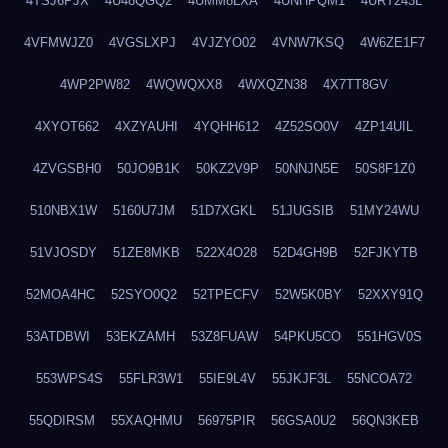
4TSJ6PJX
4U48QGQ2
4UMM8LXA
4UNHPQM1
4URT243L
4VFMWJZ0
4VGSLXPJ
4VJZYO02
4VNW7KSQ
4W6ZE1F7
4WP2PW82
4WQWQXX8
4WXQZN38
4X7TT8GV
4XYOT662
4XZYAUHI
4YQHH612
4Z52SO0V
4ZP14UIL
4ZVGSBH0
50JO9B1K
50KZ2V9P
50NNJN5E
50S8F1Z0
510NBX1W
5160U7JM
51D7XGKL
51JUGSIB
51MY24WU
51VJOSDY
51ZE8MKB
522X4O28
52D4GH9B
52FJKYTB
52MOA4HC
52SYO0Q2
52TPECFV
52W5K0BY
52XXY91Q
53ATDBWI
53EKZAMH
53Z8FUAW
54PKU5CO
551HGV0S
553WPS4S
55FLR3W1
55IE9L4V
55JKJF3L
55NCOA72
55QDIRSM
55XAQHMU
56975PIR
56GSA0U2
56QN3KEB