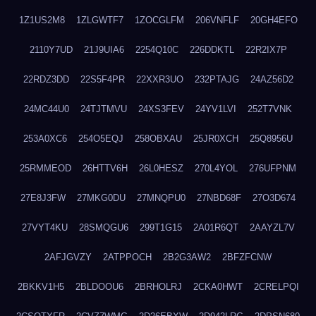
1Z1US2M8
1ZLGWTF7
1ZOCGLFM
206VNFLF
20GH4EFO
2110Y7UD
21J9UIA6
2254Q10C
226DDKTL
22R2IX7P
22RDZ3DD
22S5F4PR
22XXR3UO
232PTAJG
24AZ56D2
24MC44U0
24TJTMVU
24XS3FEV
24YV1LVI
252T7VNK
253A0XC6
254O5EQJ
258OBXAU
25JR0XCH
25Q8956U
25RMMEOD
26HTTV6H
26L0HESZ
270L4YOL
276UFPNM
27E8J3FW
27MKG0DU
27MNQPU0
27NBD68F
27O3D674
27VYT4KU
28SMQGU6
299T1G15
2A01R6QT
2AAYZL7V
2AFJGVZY
2ATPPOCH
2B2G3AW2
2BFZFCNW
2BKKV1H5
2BLDOOU6
2BRHOLRJ
2CKA0HWT
2CRELPQI