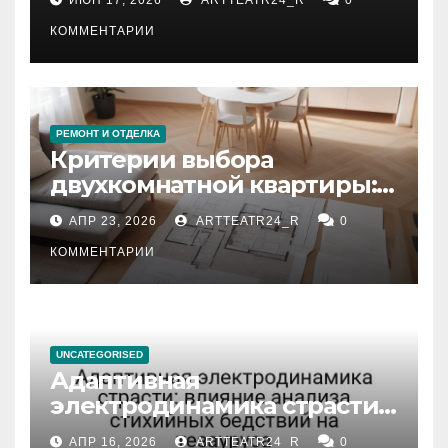
КОММЕНТАРИИ
РЕМОНТ И ОТДЕЛКА
Критерии выбора
двухкомнатной квартиры:
планировка, площадь,
АПР 23, 2026
ARTTEATR24_R
0
состояние и документация
КОММЕНТАРИИ
UNCATEGORISED
Адаптивная
электродинамика страсти:
влияние анализа
АПР 16, 2026
ARTTEATR24_R
0