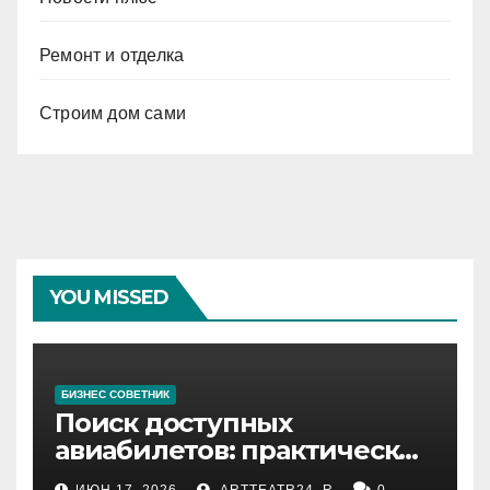
Ремонт и отделка
Строим дом сами
YOU MISSED
БИЗНЕС СОВЕТНИК
Поиск доступных
авиабилетов: практические
рекомендации
ИЮН 17, 2026
ARTTEATR24_R
0