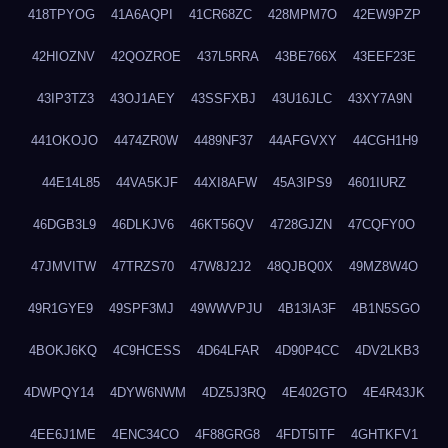
418TPYOG
41A6AQPI
41CR68ZC
428MPM7O
42EW9PZP
42HIOZNV
42QOZROE
437L5RRA
43BE766X
43EEF23E
43IP3TZ3
43OJ1AEY
43SSFXBJ
43U16JLC
43XY7A9N
441OKOJO
4474ZR0W
4489NF37
44AFGVXY
44CGH1H9
44E14L85
44VA5KJF
44XI8AFW
45A3IPS9
4601IURZ
46DGB3L9
46DLKJV6
46KT56QV
4728GJZN
47CQFY0O
47JMVITW
47TRZS70
47W8J2J2
48QJBQ0X
49MZ8W4O
49R1GYE9
49SPF3MJ
49WWVPJU
4B13IA3F
4B1N5SGO
4BOKJ6KQ
4C9HCESS
4D64LFAR
4D90P4CC
4DV2LKB3
4DWPQY14
4DYW6NWM
4DZ5J3RQ
4E402GTO
4E4R43JK
4EE6J1ME
4ENC34CO
4F88GRG8
4FDT5ITF
4GHTKFV1