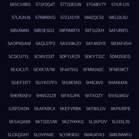
56SCV4BG
571FDQ4T
5771DEGW
57G6BV7Y
57IUFJJS
57LA2HJ6
57N9R0VG
57Z141YR
584ZQC53
58G12L5U
595U946N
59BSESDJ
59FRMR7X
59T11ZKH
5AFUR9TL
5AOPNSAW
5AQL07P2
5ASS9KJO
5AY4N3YE
5B3AF4SH
5CDCU7YL
5CWV233T
5DFYUFZ0
5DKYT31C
5DM253CG
5E4JC1TI
5EXK7A7W
5F447S51
5FMM242C
5FNR39CT
5GEF3377
5GYKO7P3
5H18E5N3
5H4C8VII
5HANI4XK
5HER0XEV
5HNS21Z8
5IFXGJFK
5IITXOZY
5IVSLWGV
5J5FOXDN
5KAFKBC4
5KEFVRBK
5KFBILGV
5KP635PE
5KSAQAB8
5KT1DCUW
5KZYHXKG
5L1KPI2V
5L515L3S
5LCKQGH7
5LOVPA8C
5LY0K9GU
5M4U4YA3
5M8JMWFU