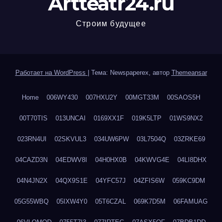
Artteatr24.ru
Строим будущее
Работает на WordPress
|
Тема: Newspaperex, автор
Themeansar
Home
006WY430
007HXU2Y
00MGT33M
00SAOS5H
00T70TIS
013UNCAI
0169XX1F
019K5LTP
01WS9NX2
023RN4UI
02SKVUL3
034UW6PW
03L7504Q
03ZRKE69
04CAZD3N
04EDWV8I
04H0HX0B
04KWVG4E
04LI8DHX
04N4JN2X
04QX9S1E
04YFC57J
04ZFIS6W
059KC9DM
05G55WBQ
05IXW4Y0
05T6CZAL
069K7D5M
06FAMUAG