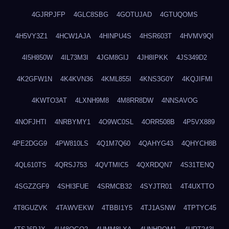
4GJRPJFP
4GLC8SBG
4GOTUJAD
4GTUQOMS
4H5VY3Z1
4HCW1AJA
4HINPU4S
4HSR603T
4HVMV9QI
4I5H850W
4IL73M3I
4JGM8GIJ
4JH8IPKK
4JS349D2
4K2GFW1N
4K4KVN36
4KML855I
4KNS3G0Y
4KQJIFMI
4KWTO3AT
4LXNH9M8
4M8RR8DW
4NNSAVOG
4NOFJHTI
4NRBYMY1
4O9WC0SL
4ORR508B
4P5VX889
4PE2DGG9
4PW810LS
4Q1M7Q60
4QAHYG43
4QHYCH8B
4QL610TS
4QRSJ753
4QVTMIC5
4QXRDQN7
4S31TENQ
4SGZZGF9
4SHI3FUE
4SRMCB32
4SYJTR01
4T4UXTTO
4T8GUZVK
4TAWVEKW
4TBBI1Y5
4TJ1ASNW
4TPTYC45