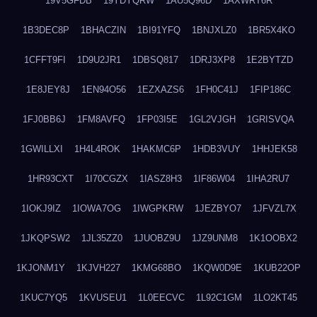
19V5GFDB
19YDYQRW
1AU5Q96D
1AXWRT6R
1B3DEC8P
1BHACZIN
1BI91YFQ
1BNJXLZ0
1BR5X4KO
1CFFT9FI
1D9U2JR1
1DBSQ817
1DRJ3XP8
1E2BYTZD
1E8JEY8J
1EN94O56
1EZXAZS6
1FH0C41J
1FIP186C
1FJ0BB6J
1FM8AVFQ
1FP03I5E
1GL2VJGH
1GRISVQA
1GWILLXI
1H4L4ROK
1HAKMC6P
1HDB3VUY
1HHJEK58
1HR93CXT
1I70CGZX
1IASZ8H3
1IF86W04
1IHA2RU7
1IOKJ9IZ
1IOWA7OG
1IWGPKRW
1JEZBYO7
1JFVZL7X
1JKQPSW2
1JL35ZZ0
1JUOBZ9U
1JZ9UNM8
1K1OOBX2
1KJONM1Y
1KJVH227
1KMG68BO
1KQW0D9E
1KUB22OP
1KUC7YQ5
1KVUSEU1
1L0EECVC
1L92C1GM
1LO2KT45