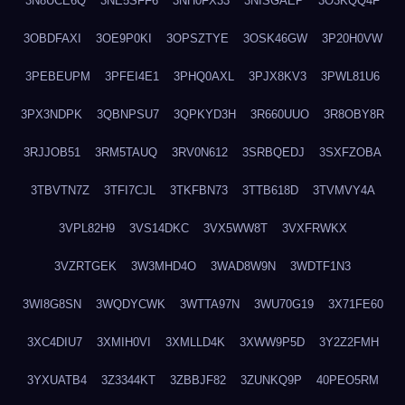
3N8UCE6Q
3NE5SFF6
3NH0FX33
3NISGAEP
3O3KQQ4F
3OBDFAXI
3OE9P0KI
3OPSZTYE
3OSK46GW
3P20H0VW
3PEBEUPM
3PFEI4E1
3PHQ0AXL
3PJX8KV3
3PWL81U6
3PX3NDPK
3QBNPSU7
3QPKYD3H
3R660UUO
3R8OBY8R
3RJJOB51
3RM5TAUQ
3RV0N612
3SRBQEDJ
3SXFZOBA
3TBVTN7Z
3TFI7CJL
3TKFBN73
3TTB618D
3TVMVY4A
3VPL82H9
3VS14DKC
3VX5WW8T
3VXFRWKX
3VZRTGEK
3W3MHD4O
3WAD8W9N
3WDTF1N3
3WI8G8SN
3WQDYCWK
3WTTA97N
3WU70G19
3X71FE60
3XC4DIU7
3XMIH0VI
3XMLLD4K
3XWW9P5D
3Y2Z2FMH
3YXUATB4
3Z3344KT
3ZBBJF82
3ZUNKQ9P
40PEO5RM