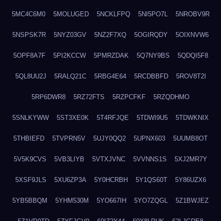
5MC4C6M0
5MOLUGED
5NCKLFPQ
5NI5PO7L
5NROBV9R
5NSPSK7R
5NYZ03GV
5NZ2F7XQ
5OGIRQDY
5OIXNVW6
5OPF8A7F
5PI2KCCW
5PMRZDAK
5Q7NY9BS
5QDQI5F8
5QL8UU2J
5RALQ21C
5RBG4E64
5RCDBBFD
5ROV8T2I
5RP6DWR8
5RZ72FTS
5RZPCFKF
5RZQDHMO
5SNLKYWW
5ST3XE0K
5T4RFJQE
5TDWI9U5
5TDWKNIX
5THBIEFD
5TVPRN5V
5UJY0QQ2
5UPNX603
5UUMB8OT
5V5K9CVS
5VB3LIYB
5VTXJVNC
5VVNNS1S
5XJ2MR7Y
5XSF9JLS
5XU6ZP3A
5Y0HCRBH
5Y1QS60T
5Y86UZX6
5YB5BBQM
5YHM530M
5YO667IH
5YO7ZQGL
5Z1BWJEZ