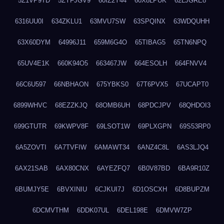
5Z1VP9TD
5ZYFJGV9
60IZ2Y44
60X8LPUK
62LJGRE8
6316UU0I
634ZKLU1
63MVU7SW
63SPQINX
63WDQUHH
63X60DYM
64996J11
659M6G4O
65TIBAG5
65TN6NPQ
65UV4E1K
660K94O5
663467JW
664ESOLH
664FNVV4
66C6U597
66NBHAON
675YBKS0
67T6PVX5
67UCAPT0
6899WHVC
68EZZKJQ
68OMB6UH
68PDCJPV
68QHDOI3
699GTUTR
69KWPV8F
69LSOT1W
69PLXGPN
69S53RP0
6A5ZOVTI
6A7TVFIW
6AMAWT34
6ANZ4C8L
6AS3LJQ4
6AX21SAB
6AX80CNX
6AYEZFQ7
6B0V87BD
6BA9R10Z
6BUMJY5E
6BVXINIU
6CJKUI7J
6D1OSCXH
6D8BUPZM
6DCMVTHM
6DDK07UL
6DEL198E
6DMVW7ZP