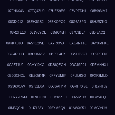
06VLOMOD
0755T7I3
077IRTEG
07ASX5QF
07BDB1DD
07FH6X4N
07TQ4ZU9
07UES9ES
07VPTDH1
08B99MM7
08DIX912
08EH3GS2
08EKQPQ9
08G6A3PD
08HJRZKG
08R2TE13
091V6YQE
0959345H
097C3BE4
09DI9AQ2
09RKK0JO
0A54G2WE
0A7RXWXI
0AG4NTTC
0AYXMFKC
0BO4RLHU
0BOHM258
0BPJ04DK
0BSHJVOT
0C9RGFN6
0CA5T1U9
0CMYI0KC
0D38QEGH
0DCJSPJ1
0DZMHHX1
0E9GCHCU
0EZ05K4R
0FFYUM84
0FLIL6GQ
0FXF2MUD
0G363XJW
0GI31E0A
0GJSAH4M
0GRH7XSL
0H17NT32
0H7Y9RRM
0H9OI0N1
0HYK5SEI
0IA5RSJ3
0IF4Y4UQ
0IM5QCNL
0IUZL33Y
0J6YMSQ9
0JAWX05J
0JMG9NJH