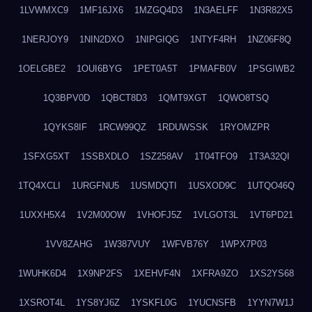
1LVWMXC9
1MF16JX6
1MZGQ4D3
1N3AELFF
1N3R82X5
1NERJOY9
1NIN2DXO
1NIPGIQG
1NTYF4RH
1NZ06F8Q
1OELGBE2
1OUI6BYG
1PET0A5T
1PMAFB0V
1PSGIWB2
1Q3BPV0D
1QBCT8D3
1QMT9XGT
1QWO8TSQ
1QYKS8IF
1RCW99QZ
1RDUWSSK
1RYOMZPR
1SFXG5XT
1SSBXDLO
1SZ258AV
1T04TFO9
1T3A32QI
1TQ4XCLI
1URGFNU5
1USMDQTI
1USXOD9C
1UTQO46Q
1UXXH5X4
1V2M00OW
1VHOFJ5Z
1VLGOT3L
1VT6PD21
1VV8ZAHG
1W387VUY
1WFVB76Y
1WPX7P03
1WUHK6D4
1X9NP2FS
1XEHVF4N
1XFRA9ZO
1XS2YS68
1XSROT4L
1YS8YJ6Z
1YSKFL0G
1YUCNSFB
1YYN7W1J