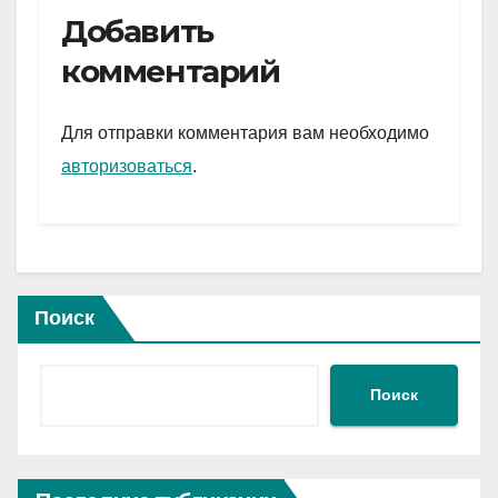
e
er
at
ail
р
Добавить
gr
s
а
комментарий
a
A
в
m
p
и
Для отправки комментария вам необходимо
p
ть
авторизоваться
.
Поиск
Поиск