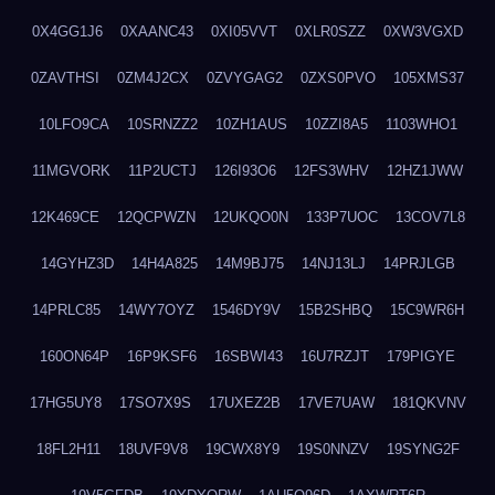
0X4GG1J6
0XAANC43
0XI05VVT
0XLR0SZZ
0XW3VGXD
0ZAVTHSI
0ZM4J2CX
0ZVYGAG2
0ZXS0PVO
105XMS37
10LFO9CA
10SRNZZ2
10ZH1AUS
10ZZI8A5
1103WHO1
11MGVORK
11P2UCTJ
126I93O6
12FS3WHV
12HZ1JWW
12K469CE
12QCPWZN
12UKQO0N
133P7UOC
13COV7L8
14GYHZ3D
14H4A825
14M9BJ75
14NJ13LJ
14PRJLGB
14PRLC85
14WY7OYZ
1546DY9V
15B2SHBQ
15C9WR6H
160ON64P
16P9KSF6
16SBWI43
16U7RZJT
179PIGYE
17HG5UY8
17SO7X9S
17UXEZ2B
17VE7UAW
181QKVNV
18FL2H11
18UVF9V8
19CWX8Y9
19S0NNZV
19SYNG2F