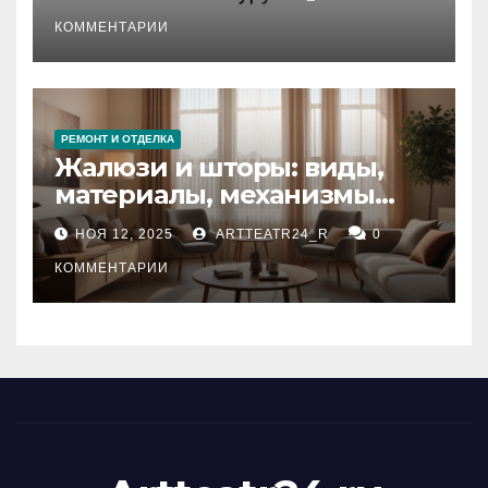
стихийных бедствий на
тезауруса
КОММЕНТАРИИ
РЕМОНТ И ОТДЕЛКА
Жалюзи и шторы: виды,
материалы, механизмы
управления и уход
НОЯ 12, 2025
ARTTEATR24_R
0
КОММЕНТАРИИ