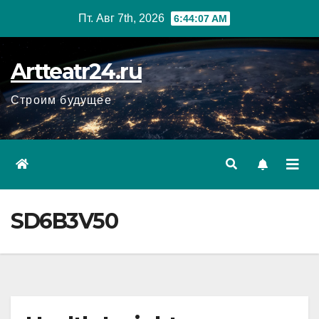
Перейти
Пт. Авг 7th, 2026
6:44:08 AM
к
содержанию
Artteatr24.ru
Строим будущее
SD6B3V50