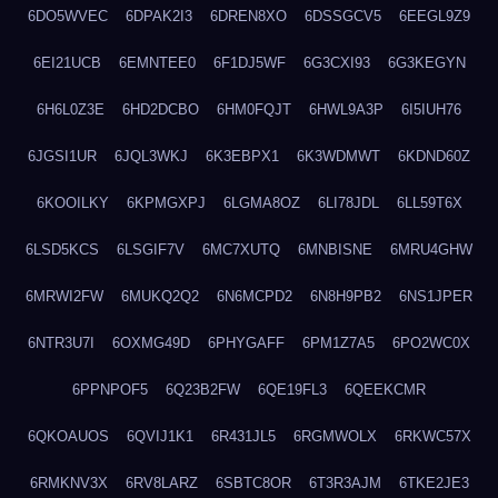
6DO5WVEC
6DPAK2I3
6DREN8XO
6DSSGCV5
6EEGL9Z9
6EI21UCB
6EMNTEE0
6F1DJ5WF
6G3CXI93
6G3KEGYN
6H6L0Z3E
6HD2DCBO
6HM0FQJT
6HWL9A3P
6I5IUH76
6JGSI1UR
6JQL3WKJ
6K3EBPX1
6K3WDMWT
6KDND60Z
6KOOILKY
6KPMGXPJ
6LGMA8OZ
6LI78JDL
6LL59T6X
6LSD5KCS
6LSGIF7V
6MC7XUTQ
6MNBISNE
6MRU4GHW
6MRWI2FW
6MUKQ2Q2
6N6MCPD2
6N8H9PB2
6NS1JPER
6NTR3U7I
6OXMG49D
6PHYGAFF
6PM1Z7A5
6PO2WC0X
6PPNPOF5
6Q23B2FW
6QE19FL3
6QEEKCMR
6QKOAUOS
6QVIJ1K1
6R431JL5
6RGMWOLX
6RKWC57X
6RMKNV3X
6RV8LARZ
6SBTC8OR
6T3R3AJM
6TKE2JE3