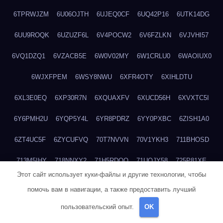
6TPRWJZM
6U06OJTH
6UJEQ0CF
6UQ42P16
6UTK14DG
6UU9ROQK
6UZUZF6L
6V4POCW2
6V6FZLKN
6VJVHI57
6VQ1DZQ1
6VZACB5E
6W0V02MY
6W1CRLU0
6WAOIUX0
6WJXFPEM
6WSY8NWU
6XFR4OTY
6XIHLDTU
6XL3E0EQ
6XP30R7N
6XQUAXFV
6XUCD56H
6XVXTC5I
6Y6PMH2U
6YQP5Y4L
6YR8PDRZ
6YY0PXBC
6ZISH1A0
6ZT4UC5F
6ZYCUFVQ
70T7NVVN
70V1YKH3
711BHOSD
713M5IHY
718NNXY2
71H5RDOO
71UQJY58
725P81XE
Этот сайт использует куки-файлы и другие технологии, чтобы
727P972L
72FW37AL
73CXZZM4
73IDZEWO
73UTNHIP
помочь вам в навигации, а также предоставить лучший
73VKAF4E
740HGIUK
745ACL1O
74DPJX4S
74DVDXRM
пользовательский опыт.
OK