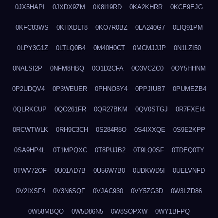
0JX5HAPI
0JXDX9ZM
0K8I19RD
0KA2KHRR
0KCE9EJG
0KFC83WS
0KHXDLT8
0KO7R0BZ
0LA240G7
0LIQ91PM
0LPY3G1Z
0LTLQ0B4
0M40H0CT
0MCMJJJP
0N1LZI50
0NALSI2P
0NFM8HBQ
0O1D2CFA
0O3VCZC0
0OY5HHNM
0P2UDQV4
0P3WEUER
0PHNO5Y4
0PPJIUB7
0PUMEZB4
0QLRKCUP
0QO261FR
0QR27BKM
0QV0STGJ
0R7FXEI4
0RCWTWLK
0RH9C3CH
0S284R8O
0S4IXXQE
0S9E2KPP
0SA9HP4L
0T1MPQXC
0T8PUJB2
0T9LQ0SF
0TDEQ0TY
0TWV72OF
0U01AD7B
0U56W7B0
0UDKWD5I
0UELVNFD
0V2IXSF4
0V3N6SQF
0VJAC930
0VY5ZG3D
0W3LZD86
0W58MBQO
0W5D86N5
0W8SOPXW
0WY1BFPQ