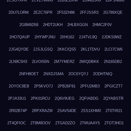
2CSOTXFR
2CVZ7WMG
2D26EBXW
2D942LRG
2DPSN680
2DU7LORM
2EZC76PR
2F53ZH8K
2FFJSSR3
2G789XQE
2G8M6D58
2HDT2UKH
2HLBXGGN
2HMC2F0V
2HO7QAUP
2HYWPJNU
2IIHI162
2J4TVL9Q
2JDKS9WZ
2JG4QYDE
2JSJLGSQ
2KKCIQS5
2KL1TDVU
2LCI7CW6
2LN9C5H3
2LVOI55N
2M7YMERZ
2MIQDBKK
2N165DB2
2NFH8OET
2NXDJSMA
2OC6YQYJ
2ODHTNIQ
2OYOC8EB
2P5KVO7J
2PB26F91
2PFU2MB3
2PGICZT7
2PJA33U1
2PK01RCU
2Q6V9UEG
2QFIABDG
2QYABSTR
2R02B74P
2RPXRAZM
2SAV54DE
2SS1XHM0
2T0TIR21
2T4QFIOC
2T8M8OOV
2TGAD2ZO
2TMUAAY5
2TOT3HO1