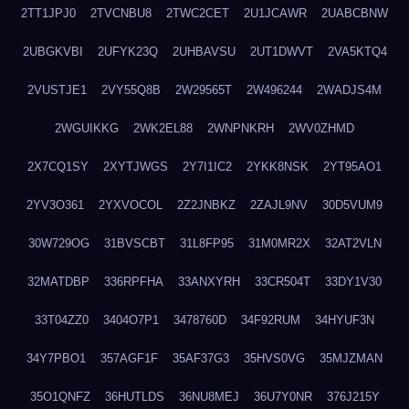
2TT1JPJ0
2TVCNBU8
2TWC2CET
2U1JCAWR
2UABCBNW
2UBGKVBI
2UFYK23Q
2UHBAVSU
2UT1DWVT
2VA5KTQ4
2VUSTJE1
2VY55Q8B
2W29565T
2W496244
2WADJS4M
2WGUIKKG
2WK2EL88
2WNPNKRH
2WV0ZHMD
2X7CQ1SY
2XYTJWGS
2Y7I1IC2
2YKK8NSK
2YT95AO1
2YV3O361
2YXVOCOL
2Z2JNBKZ
2ZAJL9NV
30D5VUM9
30W729OG
31BVSCBT
31L8FP95
31M0MR2X
32AT2VLN
32MATDBP
336RPFHA
33ANXYRH
33CR504T
33DY1V30
33T04ZZ0
3404O7P1
3478760D
34F92RUM
34HYUF3N
34Y7PBO1
357AGF1F
35AF37G3
35HVS0VG
35MJZMAN
35O1QNFZ
36HUTLDS
36NU8MEJ
36U7Y0NR
376J215Y