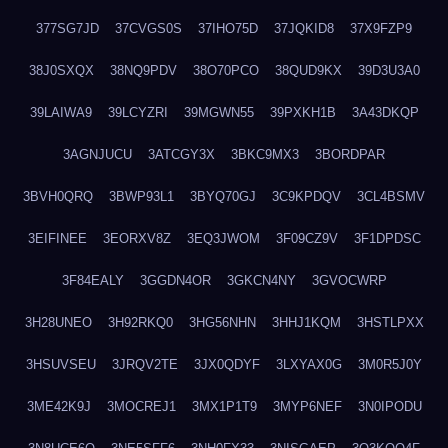
377SG7JD
37CVGS0S
37IHO75D
37JQKID8
37X9FZP9
38J0SXQX
38NQ9PDV
38O70PCO
38QUD9KX
39D3U3A0
39LAIWA9
39LCYZRI
39MGWN55
39PXKH1B
3A43DKQP
3AGNJUCU
3ATCGY3X
3BKC9MX3
3BORDPAR
3BVH0QRQ
3BWP93L1
3BYQ70GJ
3C9KPDQV
3CL4BSMV
3EIFINEE
3EORXV8Z
3EQ3JWOM
3F09CZ9V
3F1DPDSC
3F84EALY
3GGDN4OR
3GKCN4NY
3GVOCWRP
3H28UNEO
3H92RKQ0
3HG56NHN
3HHJ1KQM
3HSTLPXX
3HSUVSEU
3JRQV2TE
3JX0QDYF
3LXYAX0G
3M0R5J0Y
3ME42K9J
3MOCREJ1
3MX1P1T9
3MYP6NEF
3N0IPODU