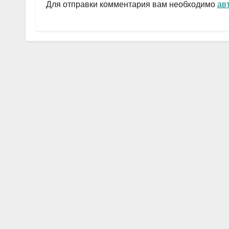
a
A
в
Для отправки комментария вам необходимо
ав
m
p
и
p
ть