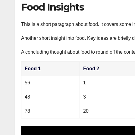
р
Food Insights
p
а
p
в
This is a short paragraph about food. It covers some i
и
Another short insight into food. Key ideas are briefly 
т
ь
A concluding thought about food to round off the conte
Food 1
Food 2
56
1
48
3
78
20