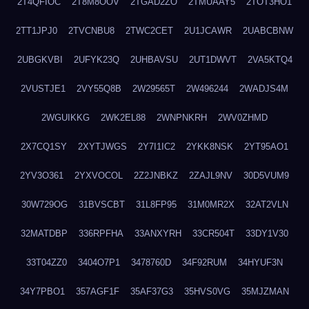
2T4QFIOC
2T8M8OOV
2TGAD2ZO
2TMUAAY5
2TOT3HO1
2TT1JPJ0
2TVCNBU8
2TWC2CET
2U1JCAWR
2UABCBNW
2UBGKVBI
2UFYK23Q
2UHBAVSU
2UT1DWVT
2VA5KTQ4
2VUSTJE1
2VY55Q8B
2W29565T
2W496244
2WADJS4M
2WGUIKKG
2WK2EL88
2WNPNKRH
2WV0ZHMD
2X7CQ1SY
2XYTJWGS
2Y7I1IC2
2YKK8NSK
2YT95AO1
2YV3O361
2YXVOCOL
2Z2JNBKZ
2ZAJL9NV
30D5VUM9
30W729OG
31BVSCBT
31L8FP95
31M0MR2X
32AT2VLN
32MATDBP
336RPFHA
33ANXYRH
33CR504T
33DY1V30
33T04ZZ0
3404O7P1
3478760D
34F92RUM
34HYUF3N
34Y7PBO1
357AGF1F
35AF37G3
35HVS0VG
35MJZMAN