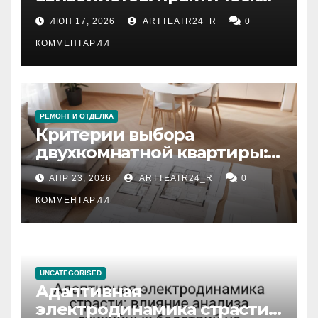
рекомендации
ИЮН 17, 2026
ARTTEATR24_R
0
КОММЕНТАРИИ
РЕМОНТ И ОТДЕЛКА
Критерии выбора
двухкомнатной квартиры:
планировка, площадь,
АПР 23, 2026
ARTTEATR24_R
0
состояние и документация
КОММЕНТАРИИ
UNCATEGORISED
Адаптивная
электродинамика страсти: