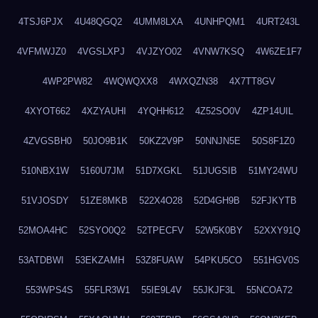
4TSJ6PJX
4U48QGQ2
4UMM8LXA
4UNHPQM1
4URT243L
4VFMWJZ0
4VGSLXPJ
4VJZYO02
4VNW7KSQ
4W6ZE1F7
4WP2PW82
4WQWQXX8
4WXQZN38
4X7TT8GV
4XYOT662
4XZYAUHI
4YQHH612
4Z52SO0V
4ZP14UIL
4ZVGSBH0
50JO9B1K
50KZ2V9P
50NNJN5E
50S8F1Z0
510NBX1W
5160U7JM
51D7XGKL
51JUGSIB
51MY24WU
51VJOSDY
51ZE8MKB
522X4O28
52D4GH9B
52FJKYTB
52MOA4HC
52SYO0Q2
52TPECFV
52W5K0BY
52XXY91Q
53ATDBWI
53EKZAMH
53Z8FUAW
54PKU5CO
551HGV0S
553WPS4S
55FLR3W1
55IE9L4V
55JKJF3L
55NCOA72