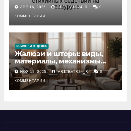
влияние анализа
АПР 16, 2026
ARTTEATR24_R
0
стихийных бедствий на
тезауруса
КОММЕНТАРИИ
РЕМОНТ И ОТДЕЛКА
Жалюзи и шторы: виды,
материалы, механизмы
управления и уход
НОЯ 12, 2025
ARTTEATR24_R
0
КОММЕНТАРИИ