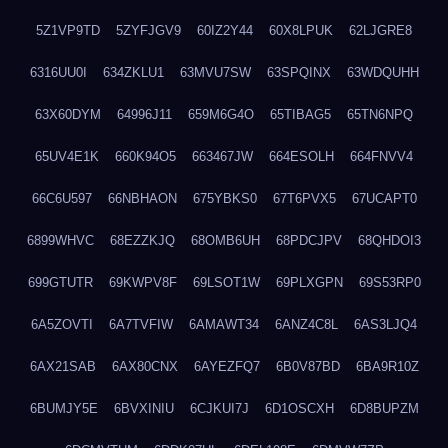
5Z1VP9TD
5ZYFJGV9
60IZ2Y44
60X8LPUK
62LJGRE8
6316UU0I
634ZKLU1
63MVU7SW
63SPQINX
63WDQUHH
63X60DYM
64996J11
659M6G4O
65TIBAG5
65TN6NPQ
65UV4E1K
660K94O5
663467JW
664ESOLH
664FNVV4
66C6U597
66NBHAON
675YBKS0
67T6PVX5
67UCAPT0
6899WHVC
68EZZKJQ
68OMB6UH
68PDCJPV
68QHDOI3
699GTUTR
69KWPV8F
69LSOT1W
69PLXGPN
69S53RP0
6A5ZOVTI
6A7TVFIW
6AMAWT34
6ANZ4C8L
6AS3LJQ4
6AX21SAB
6AX80CNX
6AYEZFQ7
6B0V87BD
6BA9R10Z
6BUMJY5E
6BVXINIU
6CJKUI7J
6D1OSCXH
6D8BUPZM