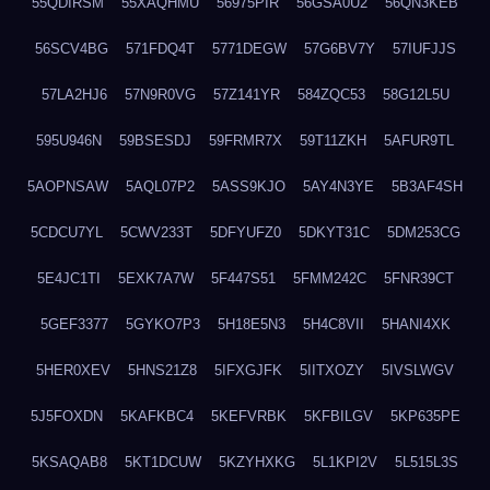
55QDIRSM
55XAQHMU
56975PIR
56GSA0U2
56QN3KEB
56SCV4BG
571FDQ4T
5771DEGW
57G6BV7Y
57IUFJJS
57LA2HJ6
57N9R0VG
57Z141YR
584ZQC53
58G12L5U
595U946N
59BSESDJ
59FRMR7X
59T11ZKH
5AFUR9TL
5AOPNSAW
5AQL07P2
5ASS9KJO
5AY4N3YE
5B3AF4SH
5CDCU7YL
5CWV233T
5DFYUFZ0
5DKYT31C
5DM253CG
5E4JC1TI
5EXK7A7W
5F447S51
5FMM242C
5FNR39CT
5GEF3377
5GYKO7P3
5H18E5N3
5H4C8VII
5HANI4XK
5HER0XEV
5HNS21Z8
5IFXGJFK
5IITXOZY
5IVSLWGV
5J5FOXDN
5KAFKBC4
5KEFVRBK
5KFBILGV
5KP635PE
5KSAQAB8
5KT1DCUW
5KZYHXKG
5L1KPI2V
5L515L3S