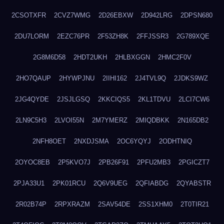
2CSOTXFR
2CVZ7WMG
2D26EBXW
2D942LRG
2DPSN680
2DU7LORM
2EZC76PR
2F53ZH8K
2FFJSSR3
2G789XQE
2G8M6D58
2HDT2UKH
2HLBXGGN
2HMC2F0V
2HO7QAUP
2HYWPJNU
2IIHI162
2J4TVL9Q
2JDKS9WZ
2JG4QYDE
2JSJLGSQ
2KKCIQS5
2KL1TDVU
2LCI7CW6
2LN9C5H3
2LVOI55N
2M7YMERZ
2MIQDBKK
2N165DB2
2NFH8OET
2NXDJSMA
2OC6YQYJ
2ODHTNIQ
2OYOC8EB
2P5KVO7J
2PB26F91
2PFU2MB3
2PGICZT7
2PJA33U1
2PK01RCU
2Q6V9UEG
2QFIABDG
2QYABSTR
2R02B74P
2RPXRAZM
2SAV54DE
2SS1XHM0
2T0TIR21