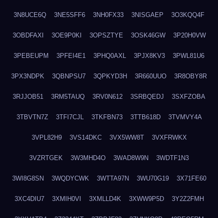
3N8UCE6Q
3NE5SFF6
3NH0FX33
3NISGAEP
3O3KQQ4F
3OBDFAXI
3OE9P0KI
3OPSZTYE
3OSK46GW
3P20H0VW
3PEBEUPM
3PFEI4E1
3PHQ0AXL
3PJX8KV3
3PWL81U6
3PX3NDPK
3QBNPSU7
3QPKYD3H
3R660UUO
3R8OBY8R
3RJJOB51
3RM5TAUQ
3RV0N612
3SRBQEDJ
3SXFZOBA
3TBVTN7Z
3TFI7CJL
3TKFBN73
3TTB618D
3TVMVY4A
3VPL82H9
3VS14DKC
3VX5WW8T
3VXFRWKX
3VZRTGEK
3W3MHD4O
3WAD8W9N
3WDTF1N3
3WI8G8SN
3WQDYCWK
3WTTA97N
3WU70G19
3X71FE60
3XC4DIU7
3XMIH0VI
3XMLLD4K
3XWW9P5D
3Y2Z2FMH