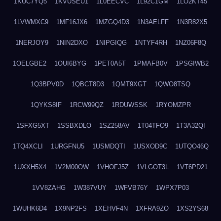
1KUC7YQ5
1KVUSEU1
1L0EECVC
1L92C1GM
1LO2KT45
1LVWMXC9
1MF16JX6
1MZGQ4D3
1N3AELFF
1N3R82X5
1NERJOY9
1NIN2DXO
1NIPGIQG
1NTYF4RH
1NZ06F8Q
1OELGBE2
1OUI6BYG
1PET0A5T
1PMAFB0V
1PSGIWB2
1Q3BPV0D
1QBCT8D3
1QMT9XGT
1QWO8TSQ
1QYKS8IF
1RCW99QZ
1RDUWSSK
1RYOMZPR
1SFXG5XT
1SSBXDLO
1SZ258AV
1T04TFO9
1T3A32QI
1TQ4XCLI
1URGFNU5
1USMDQTI
1USXOD9C
1UTQO46Q
1UXXH5X4
1V2M00OW
1VHOFJ5Z
1VLGOT3L
1VT6PD21
1VV8ZAHG
1W387VUY
1WFVB76Y
1WPX7P03
1WUHK6D4
1X9NP2FS
1XEHVF4N
1XFRA9ZO
1XS2YS68