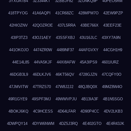
3YXUATB4
3Z3344KT
3ZBBJF82
3ZUNKQ9P
40PEO5RM
418TPYOG
41A6AQPI
41CR68ZC
428MPM7O
42EW9PZP
42HIOZNV
42QOZROE
437L5RRA
43BE766X
43EEF23E
43IP3TZ3
43OJ1AEY
43SSFXBJ
43U16JLC
43XY7A9N
441OKOJO
4474ZR0W
4489NF37
44AFGVXY
44CGH1H9
44E14L85
44VA5KJF
44XI8AFW
45A3IPS9
4601IURZ
46DGB3L9
46DLKJV6
46KT56QV
4728GJZN
47CQFY0O
47JMVITW
47TRZS70
47W8J2J2
48QJBQ0X
49MZ8W4O
49R1GYE9
49SPF3MJ
49WWVPJU
4B13IA3F
4B1N5SGO
4BOKJ6KQ
4C9HCESS
4D64LFAR
4D90P4CC
4DV2LKB3
4DWPQY14
4DYW6NWM
4DZ5J3RQ
4E402GTO
4E4R43JK