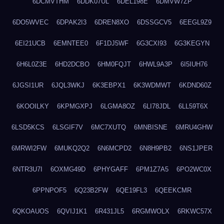
6DCMVTHM
6DDK07UL
6DEL198E
6DMVW7ZP
6DO5WVEC
6DPAK2I3
6DREN8XO
6DSSGCV5
6EEGL9Z9
6EI21UCB
6EMNTEE0
6F1DJ5WF
6G3CXI93
6G3KEGYN
6H6L0Z3E
6HD2DCBO
6HM0FQJT
6HWL9A3P
6I5IUH76
6JGSI1UR
6JQL3WKJ
6K3EBPX1
6K3WDMWT
6KDND60Z
6KOOILKY
6KPMGXPJ
6LGMA8OZ
6LI78JDL
6LL59T6X
6LSD5KCS
6LSGIF7V
6MC7XUTQ
6MNBISNE
6MRU4GHW
6MRWI2FW
6MUKQ2Q2
6N6MCPD2
6N8H9PB2
6NS1JPER
6NTR3U7I
6OXMG49D
6PHYGAFF
6PM1Z7A5
6PO2WC0X
6PPNPOF5
6Q23B2FW
6QE19FL3
6QEEKCMR
6QKOAUOS
6QVIJ1K1
6R431JL5
6RGMWOLX
6RKWC57X