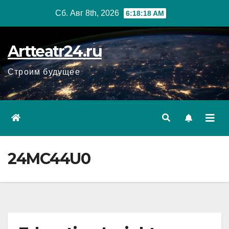
Перейти
Сб. Авг 8th, 2026
6:18:19 AM
к
содержанию
Artteatr24.ru
Строим будущее
24MC44U0