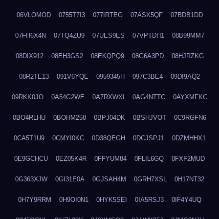
06VLOMOD
0755T7I3
077IRTEG
07ASX5QF
07BDB1DD
07FH6X4N
07TQ4ZU9
07UES9ES
07VPTDH1
08B99MM7
08DIX912
08EH3GS2
08EKQPQ9
08G6A3PD
08HJRZKG
08R2TE13
091V6YQE
0959345H
097C3BE4
09DI9AQ2
09RKK0JO
0A54G2WE
0A7RXWXI
0AG4NTTC
0AYXMFKC
0BO4RLHU
0BOHM258
0BPJ04DK
0BSHJVOT
0C9RGFN6
0CA5T1U9
0CMYI0KC
0D38QEGH
0DCJSPJ1
0DZMHHX1
0E9GCHCU
0EZ05K4R
0FFYUM84
0FLIL6GQ
0FXF2MUD
0G363XJW
0GI31E0A
0GJSAH4M
0GRH7XSL
0H17NT32
0H7Y9RRM
0H9OI0N1
0HYK5SEI
0IA5RSJ3
0IF4Y4UQ