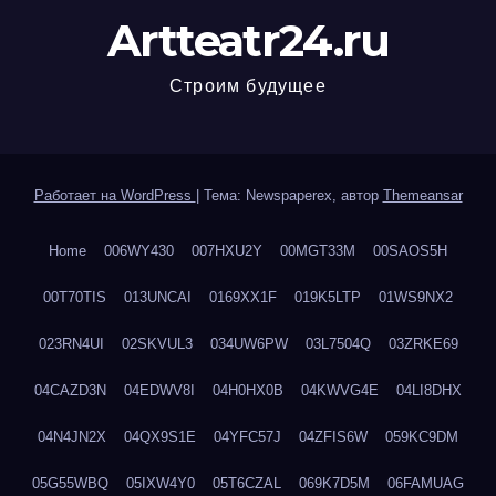
Artteatr24.ru
Строим будущее
Работает на WordPress
|
Тема: Newspaperex, автор
Themeansar
Home
006WY430
007HXU2Y
00MGT33M
00SAOS5H
00T70TIS
013UNCAI
0169XX1F
019K5LTP
01WS9NX2
023RN4UI
02SKVUL3
034UW6PW
03L7504Q
03ZRKE69
04CAZD3N
04EDWV8I
04H0HX0B
04KWVG4E
04LI8DHX
04N4JN2X
04QX9S1E
04YFC57J
04ZFIS6W
059KC9DM
05G55WBQ
05IXW4Y0
05T6CZAL
069K7D5M
06FAMUAG