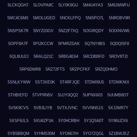
5LCKQGH7
5LOVPA8C
5LY0K9GU
5M4U4YA3
5M8JMWFU
5MC4C6M0
5MOLUGED
5NCKLFPQ
5NI5PO7L
5NROBV9R
5NSPSK7R
5NYZ03GV
5NZ2F7XQ
5OGIRQDY
5OIXNVW6
5OPF8A7F
5PI2KCCW
5PMRZDAK
5Q7NY9BS
5QDQI5F8
5QL8UU2J
5RALQ21C
5RBG4E64
5RCDBBFD
5ROV8T2I
5RP6DWR8
5RZ72FTS
5RZPCFKF
5RZQDHMO
5SNLKYWW
5ST3XE0K
5T4RFJQE
5TDWI9U5
5TDWKNIX
5THBIEFD
5TVPRN5V
5UJY0QQ2
5UPNX603
5UUMB8OT
5V5K9CVS
5VB3LIYB
5VTXJVNC
5VVNNS1S
5XJ2MR7Y
5XSF9JLS
5XU6ZP3A
5Y0HCRBH
5Y1QS60T
5Y86UZX6
5YB5BBQM
5YHM530M
5YO667IH
5YO7ZQGL
5Z1BWJEZ