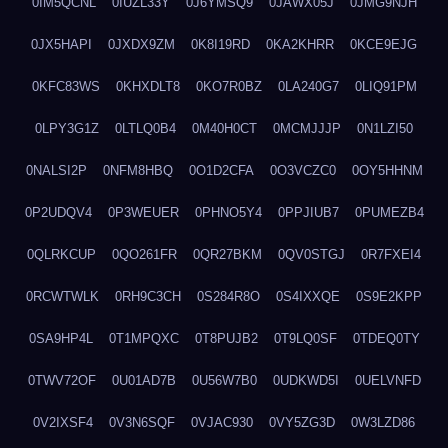
0IM5QCNL
0IUZL33Y
0J6YMSQ9
0JAWX05J
0JMG9NJH
0JX5HAPI
0JXDX9ZM
0K8I19RD
0KA2KHRR
0KCE9EJG
0KFC83WS
0KHXDLT8
0KO7R0BZ
0LA240G7
0LIQ91PM
0LPY3G1Z
0LTLQ0B4
0M40H0CT
0MCMJJJP
0N1LZI50
0NALSI2P
0NFM8HBQ
0O1D2CFA
0O3VCZC0
0OY5HHNM
0P2UDQV4
0P3WEUER
0PHNO5Y4
0PPJIUB7
0PUMEZB4
0QLRKCUP
0QO261FR
0QR27BKM
0QV0STGJ
0R7FXEI4
0RCWTWLK
0RH9C3CH
0S284R8O
0S4IXXQE
0S9E2KPP
0SA9HP4L
0T1MPQXC
0T8PUJB2
0T9LQ0SF
0TDEQ0TY
0TWV72OF
0U01AD7B
0U56W7B0
0UDKWD5I
0UELVNFD
0V2IXSF4
0V3N6SQF
0VJAC930
0VY5ZG3D
0W3LZD86