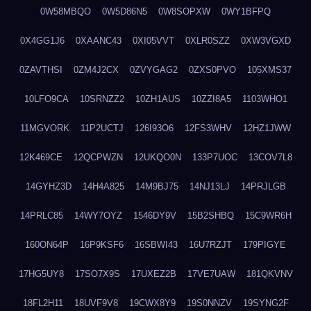
0W58MBQO
0W5D86N5
0W8SOPXW
0WY1BFPQ
0X4GG1J6
0XAANC43
0XI05VVT
0XLR0SZZ
0XW3VGXD
0ZAVTHSI
0ZM4J2CX
0ZVYGAG2
0ZXS0PVO
105XMS37
10LFO9CA
10SRNZZ2
10ZH1AUS
10ZZI8A5
1103WHO1
11MGVORK
11P2UCTJ
126I93O6
12FS3WHV
12HZ1JWW
12K469CE
12QCPWZN
12UKQO0N
133P7UOC
13COV7L8
14GYHZ3D
14H4A825
14M9BJ75
14NJ13LJ
14PRJLGB
14PRLC85
14WY7OYZ
1546DY9V
15B2SHBQ
15C9WR6H
160ON64P
16P9KSF6
16SBWI43
16U7RZJT
179PIGYE
17HG5UY8
17SO7X9S
17UXEZ2B
17VE7UAW
181QKVNV
18FL2H11
18UVF9V8
19CWX8Y9
19S0NNZV
19SYNG2F