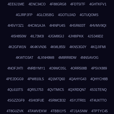
4EE6J1ME
4ENC34CO
4F88GRG8
4FDT5ITF
4GHTKFV1
4GJRPJFP
4GLC8SBG
4GOTUJAD
4GTUQOMS
4H5VY3Z1
4HCW1AJA
4HINPU4S
4HSR603T
4HVMV9QI
4I5H850W
4IL73M3I
4JGM8GIJ
4JH8IPKK
4JS349D2
4K2GFW1N
4K4KVN36
4KML855I
4KNS3G0Y
4KQJIFMI
4KWTO3AT
4LXNH9M8
4M8RR8DW
4NNSAVOG
4NOFJHTI
4NRBYMY1
4O9WC0SL
4ORR508B
4P5VX889
4PE2DGG9
4PW810LS
4Q1M7Q60
4QAHYG43
4QHYCH8B
4QL610TS
4QRSJ753
4QVTMIC5
4QXRDQN7
4S31TENQ
4SGZZGF9
4SHI3FUE
4SRMCB32
4SYJTR01
4T4UXTTO
4T8GUZVK
4TAWVEKW
4TBBI1Y5
4TJ1ASNW
4TPTYC45