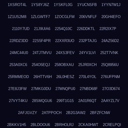
1XSROT4L
1YS8YJ6Z
1YSKFL0G
1YUCNSFB
1YYN7W1J
1Z1US2M8
1ZLGWTF7
1ZOCGLFM
206VNFLF
20GH4EFO
2110Y7UD
21J9UIA6
2254Q10C
226DDKTL
22R2IX7P
22RDZ3DD
22S5F4PR
22XXR3UO
232PTAJG
24AZ56D2
24MC44U0
24TJTMVU
24XS3FEV
24YV1LVI
252T7VNK
253A0XC6
254O5EQJ
258OBXAU
25JR0XCH
25Q8956U
25RMMEOD
26HTTV6H
26L0HESZ
270L4YOL
276UFPNM
27E8J3FW
27MKG0DU
27MNQPU0
27NBD68F
27O3D674
27VYT4KU
28SMQGU6
299T1G15
2A01R6QT
2AAYZL7V
2AFJGVZY
2ATPPOCH
2B2G3AW2
2BFZFCNW
2BKKV1H5
2BLDOOU6
2BRHOLRJ
2CKA0HWT
2CRELPQI