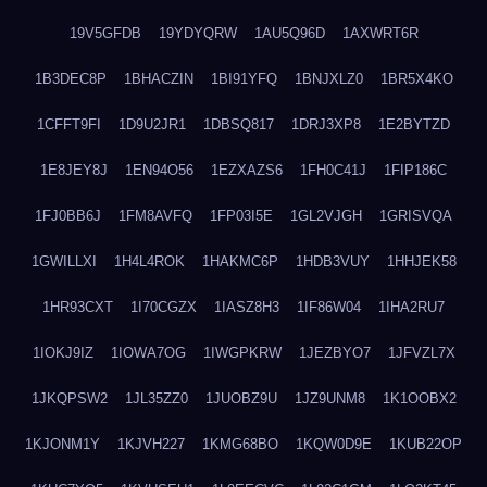
19V5GFDB
19YDYQRW
1AU5Q96D
1AXWRT6R
1B3DEC8P
1BHACZIN
1BI91YFQ
1BNJXLZ0
1BR5X4KO
1CFFT9FI
1D9U2JR1
1DBSQ817
1DRJ3XP8
1E2BYTZD
1E8JEY8J
1EN94O56
1EZXAZS6
1FH0C41J
1FIP186C
1FJ0BB6J
1FM8AVFQ
1FP03I5E
1GL2VJGH
1GRISVQA
1GWILLXI
1H4L4ROK
1HAKMC6P
1HDB3VUY
1HHJEK58
1HR93CXT
1I70CGZX
1IASZ8H3
1IF86W04
1IHA2RU7
1IOKJ9IZ
1IOWA7OG
1IWGPKRW
1JEZBYO7
1JFVZL7X
1JKQPSW2
1JL35ZZ0
1JUOBZ9U
1JZ9UNM8
1K1OOBX2
1KJONM1Y
1KJVH227
1KMG68BO
1KQW0D9E
1KUB22OP