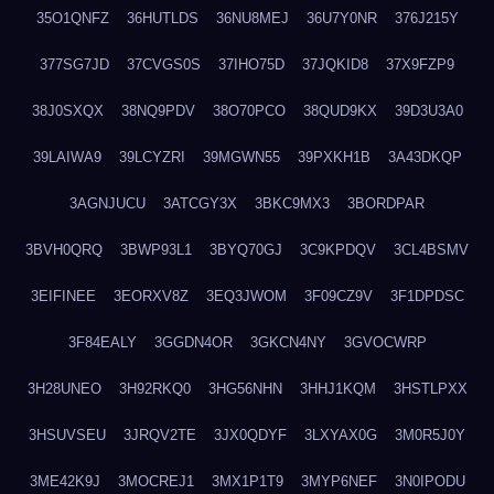
35O1QNFZ
36HUTLDS
36NU8MEJ
36U7Y0NR
376J215Y
377SG7JD
37CVGS0S
37IHO75D
37JQKID8
37X9FZP9
38J0SXQX
38NQ9PDV
38O70PCO
38QUD9KX
39D3U3A0
39LAIWA9
39LCYZRI
39MGWN55
39PXKH1B
3A43DKQP
3AGNJUCU
3ATCGY3X
3BKC9MX3
3BORDPAR
3BVH0QRQ
3BWP93L1
3BYQ70GJ
3C9KPDQV
3CL4BSMV
3EIFINEE
3EORXV8Z
3EQ3JWOM
3F09CZ9V
3F1DPDSC
3F84EALY
3GGDN4OR
3GKCN4NY
3GVOCWRP
3H28UNEO
3H92RKQ0
3HG56NHN
3HHJ1KQM
3HSTLPXX
3HSUVSEU
3JRQV2TE
3JX0QDYF
3LXYAX0G
3M0R5J0Y
3ME42K9J
3MOCREJ1
3MX1P1T9
3MYP6NEF
3N0IPODU