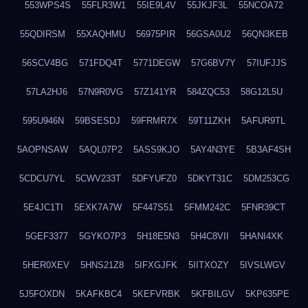
553WPS4S
55FLR3W1
55IE9L4V
55JKJF3L
55NCOA72
55QDIRSM
55XAQHMU
56975PIR
56GSA0U2
56QN3KEB
56SCV4BG
571FDQ4T
5771DEGW
57G6BV7Y
57IUFJJS
57LA2HJ6
57N9R0VG
57Z141YR
584ZQC53
58G12L5U
595U946N
59BSESDJ
59FRMR7X
59T11ZKH
5AFUR9TL
5AOPNSAW
5AQL07P2
5ASS9KJO
5AY4N3YE
5B3AF4SH
5CDCU7YL
5CWV233T
5DFYUFZ0
5DKYT31C
5DM253CG
5E4JC1TI
5EXK7A7W
5F447S51
5FMM242C
5FNR39CT
5GEF3377
5GYKO7P3
5H18E5N3
5H4C8VII
5HANI4XK
5HER0XEV
5HNS21Z8
5IFXGJFK
5IITXOZY
5IVSLWGV
5J5FOXDN
5KAFKBC4
5KEFVRBK
5KFBILGV
5KP635PE