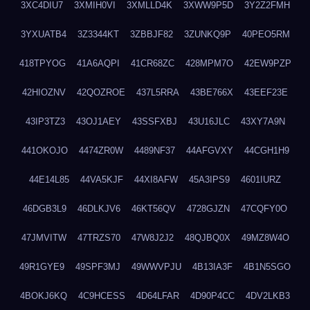
3XC4DIU7
3XMIH0VI
3XMLLD4K
3XWW9P5D
3Y2Z2FMH
3YXUATB4
3Z3344KT
3ZBBJF82
3ZUNKQ9P
40PEO5RM
418TPYOG
41A6AQPI
41CR68ZC
428MPM7O
42EW9PZP
42HIOZNV
42QOZROE
437L5RRA
43BE766X
43EEF23E
43IP3TZ3
43OJ1AEY
43SSFXBJ
43U16JLC
43XY7A9N
441OKOJO
4474ZR0W
4489NF37
44AFGVXY
44CGH1H9
44E14L85
44VA5KJF
44XI8AFW
45A3IPS9
4601IURZ
46DGB3L9
46DLKJV6
46KT56QV
4728GJZN
47CQFY0O
47JMVITW
47TRZS70
47W8J2J2
48QJBQ0X
49MZ8W4O
49R1GYE9
49SPF3MJ
49WWVPJU
4B13IA3F
4B1N5SGO
4BOKJ6KQ
4C9HCESS
4D64LFAR
4D90P4CC
4DV2LKB3