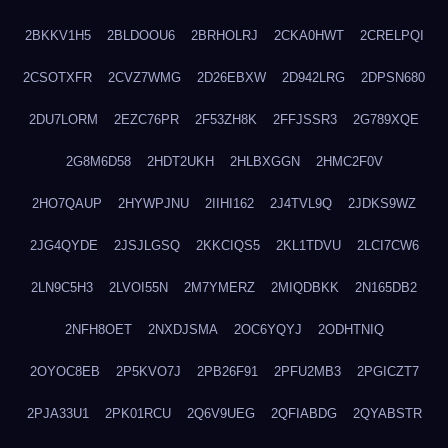
2BKKV1H5
2BLDOOU6
2BRHOLRJ
2CKA0HWT
2CRELPQI
2CSOTXFR
2CVZ7WMG
2D26EBXW
2D942LRG
2DPSN680
2DU7LORM
2EZC76PR
2F53ZH8K
2FFJSSR3
2G789XQE
2G8M6D58
2HDT2UKH
2HLBXGGN
2HMC2F0V
2HO7QAUP
2HYWPJNU
2IIHI162
2J4TVL9Q
2JDKS9WZ
2JG4QYDE
2JSJLGSQ
2KKCIQS5
2KL1TDVU
2LCI7CW6
2LN9C5H3
2LVOI55N
2M7YMERZ
2MIQDBKK
2N165DB2
2NFH8OET
2NXDJSMA
2OC6YQYJ
2ODHTNIQ
2OYOC8EB
2P5KVO7J
2PB26F91
2PFU2MB3
2PGICZT7
2PJA33U1
2PK01RCU
2Q6V9UEG
2QFIABDG
2QYABSTR