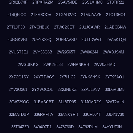
2R02B74P
2RPXRAZM
2SAV54DE
2SS1XHM0
2T0TIR21
2T4QFIOC
2T8M8OOV
2TGAD2ZO
2TMUAAY5
2TOT3HO1
2TT1JPJ0
2TVCNBU8
2TWC2CET
2U1JCAWR
2UABCBNW
2UBGKVBI
2UFYK23Q
2UHBAVSU
2UT1DWVT
2VA5KTQ4
2VUSTJE1
2VY55Q8B
2W29565T
2W496244
2WADJS4M
2WGUIKKG
2WK2EL88
2WNPNKRH
2WV0ZHMD
2X7CQ1SY
2XYTJWGS
2Y7I1IC2
2YKK8NSK
2YT95AO1
2YV3O361
2YXVOCOL
2Z2JNBKZ
2ZAJL9NV
30D5VUM9
30W729OG
31BVSCBT
31L8FP95
31M0MR2X
32AT2VLN
32MATDBP
336RPFHA
33ANXYRH
33CR504T
33DY1V30
33T04ZZ0
3404O7P1
3478760D
34F92RUM
34HYUF3N