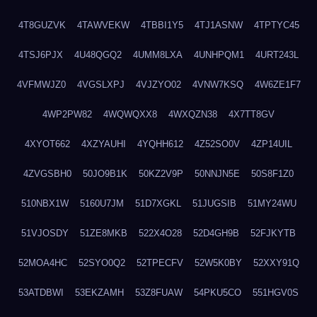
4T8GUZVK
4TAWVEKW
4TBBI1Y5
4TJ1ASNW
4TPTYC45
4TSJ6PJX
4U48QGQ2
4UMM8LXA
4UNHPQM1
4URT243L
4VFMWJZ0
4VGSLXPJ
4VJZYO02
4VNW7KSQ
4W6ZE1F7
4WP2PW82
4WQWQXX8
4WXQZN38
4X7TT8GV
4XYOT662
4XZYAUHI
4YQHH612
4Z52SO0V
4ZP14UIL
4ZVGSBH0
50JO9B1K
50KZ2V9P
50NNJN5E
50S8F1Z0
510NBX1W
5160U7JM
51D7XGKL
51JUGSIB
51MY24WU
51VJOSDY
51ZE8MKB
522X4O28
52D4GH9B
52FJKYTB
52MOA4HC
52SYO0Q2
52TPECFV
52W5K0BY
52XXY91Q
53ATDBWI
53EKZAMH
53Z8FUAW
54PKU5CO
551HGV0S