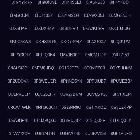
0H7Y9RRM
0H9OI0N1
0HYK5SEI
0IA5RSJ3
0IF4Y4UQ
0IM5QCNL
0IUZL33Y
0J6YMSQ9
0JAWX05J
0JMG9NJH
0JX5HAPI
0JXDX9ZM
0K8I19RD
0KA2KHRR
0KCE9EJG
0KFC83WS
0KHXDLT8
0KO7R0BZ
0LA240G7
0LIQ91PM
0LPY3G1Z
0LTLQ0B4
0M40H0CT
0MCMJJJP
0N1LZI50
0NALSI2P
0NFM8HBQ
0O1D2CFA
0O3VCZC0
0OY5HHNM
0P2UDQV4
0P3WEUER
0PHNO5Y4
0PPJIUB7
0PUMEZB4
0QLRKCUP
0QO261FR
0QR27BKM
0QV0STGJ
0R7FXEI4
0RCWTWLK
0RH9C3CH
0S284R8O
0S4IXXQE
0S9E2KPP
0SA9HP4L
0T1MPQXC
0T8PUJB2
0T9LQ0SF
0TDEQ0TY
0TWV72OF
0U01AD7B
0U56W7B0
0UDKWD5I
0UELVNFD