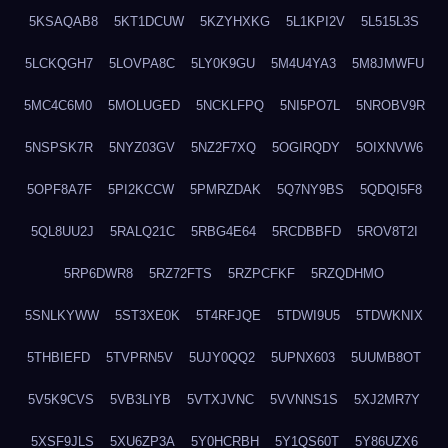
5KSAQAB8
5KT1DCUW
5KZYHXKG
5L1KPI2V
5L515L3S
5LCKQGH7
5LOVPA8C
5LY0K9GU
5M4U4YA3
5M8JMWFU
5MC4C6M0
5MOLUGED
5NCKLFPQ
5NI5PO7L
5NROBV9R
5NSPSK7R
5NYZ03GV
5NZ2F7XQ
5OGIRQDY
5OIXNVW6
5OPF8A7F
5PI2KCCW
5PMRZDAK
5Q7NY9BS
5QDQI5F8
5QL8UU2J
5RALQ21C
5RBG4E64
5RCDBBFD
5ROV8T2I
5RP6DWR8
5RZ72FTS
5RZPCFKF
5RZQDHMO
5SNLKYWW
5ST3XE0K
5T4RFJQE
5TDWI9U5
5TDWKNIX
5THBIEFD
5TVPRN5V
5UJY0QQ2
5UPNX603
5UUMB8OT
5V5K9CVS
5VB3LIYB
5VTXJVNC
5VVNNS1S
5XJ2MR7Y
5XSF9JLS
5XU6ZP3A
5Y0HCRBH
5Y1QS60T
5Y86UZX6