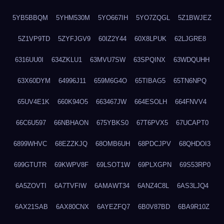
5YB5BBQM
5YHM530M
5YO667IH
5YO7ZQGL
5Z1BWJEZ
5Z1VP9TD
5ZYFJGV9
60IZ2Y44
60X8LPUK
62LJGRE8
6316UU0I
634ZKLU1
63MVU7SW
63SPQINX
63WDQUHH
63X60DYM
64996J11
659M6G4O
65TIBAG5
65TN6NPQ
65UV4E1K
660K94O5
663467JW
664ESOLH
664FNVV4
66C6U597
66NBHAON
675YBKS0
67T6PVX5
67UCAPT0
6899WHVC
68EZZKJQ
68OMB6UH
68PDCJPV
68QHDOI3
699GTUTR
69KWPV8F
69LSOT1W
69PLXGPN
69S53RP0
6A5ZOVTI
6A7TVFIW
6AMAWT34
6ANZ4C8L
6AS3LJQ4
6AX21SAB
6AX80CNX
6AYEZFQ7
6B0V87BD
6BA9R10Z