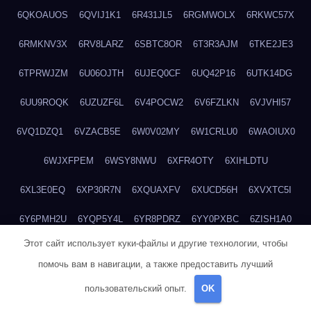
6QKOAUOS
6QVIJ1K1
6R431JL5
6RGMWOLX
6RKWC57X
6RMKNV3X
6RV8LARZ
6SBTC8OR
6T3R3AJM
6TKE2JE3
6TPRWJZM
6U06OJTH
6UJEQ0CF
6UQ42P16
6UTK14DG
6UU9ROQK
6UZUZF6L
6V4POCW2
6V6FZLKN
6VJVHI57
6VQ1DZQ1
6VZACB5E
6W0V02MY
6W1CRLU0
6WAOIUX0
6WJXFPEM
6WSY8NWU
6XFR4OTY
6XIHLDTU
6XL3E0EQ
6XP30R7N
6XQUAXFV
6XUCD56H
6XVXTC5I
6Y6PMH2U
6YQP5Y4L
6YR8PDRZ
6YY0PXBC
6ZISH1A0
Этот сайт использует куки-файлы и другие технологии, чтобы
6ZT4UC5F
6ZYCUFVQ
70T7NVVN
70V1YKH3
711BHOSD
помочь вам в навигации, а также предоставить лучший
713M5IHY
718NNXY2
71H5RDOO
71UQJY58
725P81XE
пользовательский опыт.
OK
727P972L
72FW37AL
73CXZZM4
73IDZEWO
73UTNHIP