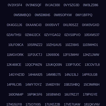
0V2IXSF4
0V3N6SQF
0VJAC930
0VY5ZG3D
0W3LZD86
0W58MBQO
0W5D86N5
0W8SOPXW
0WY1BFPQ
0X4GG1J6
0XAANC43
0XI05VVT
0XLR0SZZ
0XW3VGXD
0ZAVTHSI
0ZM4J2CX
0ZVYGAG2
0ZXS0PVO
105XMS37
10LFO9CA
10SRNZZ2
10ZH1AUS
10ZZI8A5
1103WHO1
11MGVORK
11P2UCTJ
126I93O6
12FS3WHV
12HZ1JWW
12K469CE
12QCPWZN
12UKQO0N
133P7UOC
13COV7L8
14GYHZ3D
14H4A825
14M9BJ75
14NJ13LJ
14PRJLGB
14PRLC85
14WY7OYZ
1546DY9V
15B2SHBQ
15C9WR6H
160ON64P
16P9KSF6
16SBWI43
16U7RZJT
179PIGYE
17HG5UY8
17SO7X9S
17UXEZ2B
17VE7UAW
181QKVNV