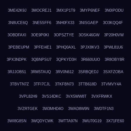
3ME42K9J
3MOCREJ1
3MX1P1T9
3MYP6NEF
3N0IPODU
3N8UCE6Q
3NE5SFF6
3NH0FX33
3NISGAEP
3O3KQQ4F
3OBDFAXI
3OE9P0KI
3OPSZTYE
3OSK46GW
3P20H0VW
3PEBEUPM
3PFEI4E1
3PHQ0AXL
3PJX8KV3
3PWL81U6
3PX3NDPK
3QBNPSU7
3QPKYD3H
3R660UUO
3R8OBY8R
3RJJOB51
3RM5TAUQ
3RV0N612
3SRBQEDJ
3SXFZOBA
3TBVTN7Z
3TFI7CJL
3TKFBN73
3TTB618D
3TVMVY4A
3VPL82H9
3VS14DKC
3VX5WW8T
3VXFRWKX
3VZRTGEK
3W3MHD4O
3WAD8W9N
3WDTF1N3
3WI8G8SN
3WQDYCWK
3WTTA97N
3WU70G19
3X71FE60