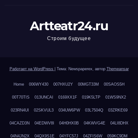
Artteatr24.ru
Строим будущее
Работает на WordPress
|
Тема: Newspaperex, автор
Themeansar
Home
006WY430
007HXU2Y
00MGT33M
00SAOS5H
00T70TIS
013UNCAI
0169XX1F
019K5LTP
01WS9NX2
023RN4UI
02SKVUL3
034UW6PW
03L7504Q
03ZRKE69
04CAZD3N
04EDWV8I
04H0HX0B
04KWVG4E
04LI8DHX
04N4JN2X
04QX9S1E
04YFC57J
04ZFIS6W
059KC9DM