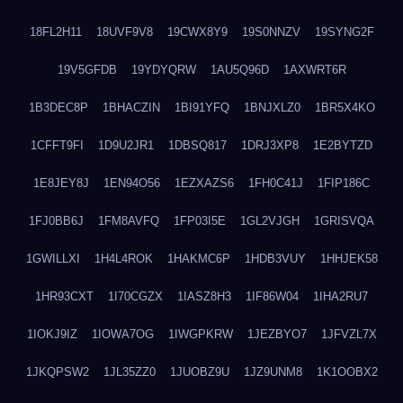
18FL2H11
18UVF9V8
19CWX8Y9
19S0NNZV
19SYNG2F
19V5GFDB
19YDYQRW
1AU5Q96D
1AXWRT6R
1B3DEC8P
1BHACZIN
1BI91YFQ
1BNJXLZ0
1BR5X4KO
1CFFT9FI
1D9U2JR1
1DBSQ817
1DRJ3XP8
1E2BYTZD
1E8JEY8J
1EN94O56
1EZXAZS6
1FH0C41J
1FIP186C
1FJ0BB6J
1FM8AVFQ
1FP03I5E
1GL2VJGH
1GRISVQA
1GWILLXI
1H4L4ROK
1HAKMC6P
1HDB3VUY
1HHJEK58
1HR93CXT
1I70CGZX
1IASZ8H3
1IF86W04
1IHA2RU7
1IOKJ9IZ
1IOWA7OG
1IWGPKRW
1JEZBYO7
1JFVZL7X
1JKQPSW2
1JL35ZZ0
1JUOBZ9U
1JZ9UNM8
1K1OOBX2