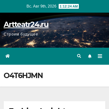
Перейти
Вс. Авг 9th, 2026
1:12:25 AM
к
содержанию
Artteatr24.ru
Строим будущее
O4T6HJMN