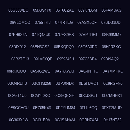
05G55WBQ
05IXW4Y0
05T6CZAL
069K7D5M
06FAMUAG
06VLOMOD
0755T7I3
077IRTEG
07ASX5QF
07BDB1DD
07FH6X4N
07TQ4ZU9
07UES9ES
07VPTDH1
08B99MM7
08DIX912
08EH3GS2
08EKQPQ9
08G6A3PD
08HJRZKG
08R2TE13
091V6YQE
0959345H
097C3BE4
09DI9AQ2
09RKK0JO
0A54G2WE
0A7RXWXI
0AG4NTTC
0AYXMFKC
0BO4RLHU
0BOHM258
0BPJ04DK
0BSHJVOT
0C9RGFN6
0CA5T1U9
0CMYI0KC
0D38QEGH
0DCJSPJ1
0DZMHHX1
0E9GCHCU
0EZ05K4R
0FFYUM84
0FLIL6GQ
0FXF2MUD
0G363XJW
0GI31E0A
0GJSAH4M
0GRH7XSL
0H17NT32