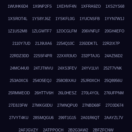
1WUHK6D4
1X9NP2FS
1XEHVF4N
1XFRA9ZO
1XS2YS68
1XSROT4L
1YS8YJ6Z
1YSKFL0G
1YUCNSFB
1YYN7W1J
1Z1US2M8
1ZLGWTF7
1ZOCGLFM
206VNFLF
20GH4EFO
2110Y7UD
21J9UIA6
2254Q10C
226DDKTL
22R2IX7P
22RDZ3DD
22S5F4PR
22XXR3UO
232PTAJG
24AZ56D2
24MC44U0
24TJTMVU
24XS3FEV
24YV1LVI
252T7VNK
253A0XC6
254O5EQJ
258OBXAU
25JR0XCH
25Q8956U
25RMMEOD
26HTTV6H
26L0HESZ
270L4YOL
276UFPNM
27E8J3FW
27MKG0DU
27MNQPU0
27NBD68F
27O3D674
27VYT4KU
28SMQGU6
299T1G15
2A01R6QT
2AAYZL7V
2AFJGVZY
2ATPPOCH
2B2G3AW2
2BFZFCNW