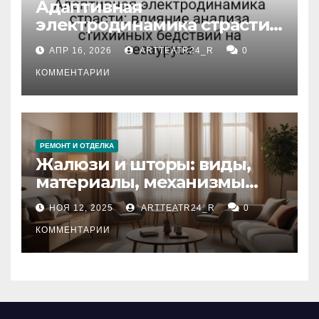
Адаптивная
электродинамика страсти:
влияние анализа
АПР 16, 2026
ARTTEATR24_R
0
стихийных бедствий на
тезауруса
КОММЕНТАРИИ
РЕМОНТ И ОТДЕЛКА
Жалюзи и шторы: виды,
материалы, механизмы
управления и уход
НОЯ 12, 2025
ARTTEATR24_R
0
КОММЕНТАРИИ