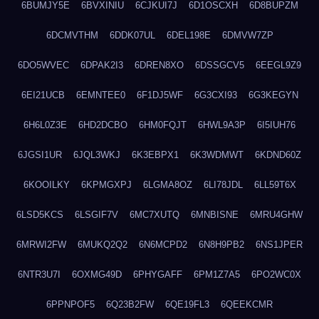
6BUMJY5E
6BVXINIU
6CJKUI7J
6D1OSCXH
6D8BUPZM
6DCMVTHM
6DDK07UL
6DEL198E
6DMVW7ZP
6DO5WVEC
6DPAK2I3
6DREN8XO
6DSSGCV5
6EEGL9Z9
6EI21UCB
6EMNTEE0
6F1DJ5WF
6G3CXI93
6G3KEGYN
6H6L0Z3E
6HD2DCBO
6HM0FQJT
6HWL9A3P
6I5IUH76
6JGSI1UR
6JQL3WKJ
6K3EBPX1
6K3WDMWT
6KDND60Z
6KOOILKY
6KPMGXPJ
6LGMA8OZ
6LI78JDL
6LL59T6X
6LSD5KCS
6LSGIF7V
6MC7XUTQ
6MNBISNE
6MRU4GHW
6MRWI2FW
6MUKQ2Q2
6N6MCPD2
6N8H9PB2
6NS1JPER
6NTR3U7I
6OXMG49D
6PHYGAFF
6PM1Z7A5
6PO2WC0X
6PPNPOF5
6Q23B2FW
6QE19FL3
6QEEKCMR