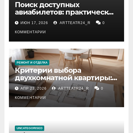
Поиск доступных
авиабилетов: практические
рекомендации
ИЮН 17, 2026
ARTTEATR24_R
0
КОММЕНТАРИИ
РЕМОНТ И ОТДЕЛКА
Критерии выбора
двухкомнатной квартиры:
планировка, площадь,
АПР 23, 2026
ARTTEATR24_R
0
состояние и документация
КОММЕНТАРИИ
UNCATEGORISED