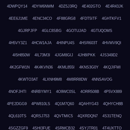
4DWPQY14
4DYW6NWM
4DZ5J3RQ
4E402GTO
4E4R43JK
4EE6J1ME
4ENC34CO
4F88GRG8
4FDT5ITF
4GHTKFV1
4GJRPJFP
4GLC8SBG
4GOTUJAD
4GTUQOMS
4H5VY3Z1
4HCW1AJA
4HINPU4S
4HSR603T
4HVMV9QI
4I5H850W
4IL73M3I
4JGM8GIJ
4JH8IPKK
4JS349D2
4K2GFW1N
4K4KVN36
4KML855I
4KNS3G0Y
4KQJIFMI
4KWTO3AT
4LXNH9M8
4M8RR8DW
4NNSAVOG
4NOFJHTI
4NRBYMY1
4O9WC0SL
4ORR508B
4P5VX889
4PE2DGG9
4PW810LS
4Q1M7Q60
4QAHYG43
4QHYCH8B
4QL610TS
4QRSJ753
4QVTMIC5
4QXRDQN7
4S31TENQ
4SGZZGF9
4SHI3FUE
4SRMCB32
4SYJTR01
4T4UXTTO