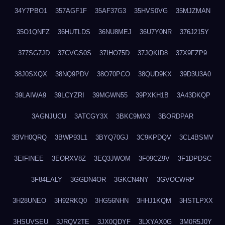
34Y7PBO1
357AGF1F
35AF37G3
35HVS0VG
35MJZMAN
35O1QNFZ
36HUTLDS
36NU8MEJ
36U7Y0NR
376J215Y
377SG7JD
37CVGS0S
37IHO75D
37JQKID8
37X9FZP9
38J0SXQX
38NQ9PDV
38O70PCO
38QUD9KX
39D3U3A0
39LAIWA9
39LCYZRI
39MGWN55
39PXKH1B
3A43DKQP
3AGNJUCU
3ATCGY3X
3BKC9MX3
3BORDPAR
3BVH0QRQ
3BWP93L1
3BYQ70GJ
3C9KPDQV
3CL4BSMV
3EIFINEE
3EORXV8Z
3EQ3JWOM
3F09CZ9V
3F1DPDSC
3F84EALY
3GGDN4OR
3GKCN4NY
3GVOCWRP
3H28UNEO
3H92RKQ0
3HG56NHN
3HHJ1KQM
3HSTLPXX
3HSUVSEU
3JRQV2TE
3JX0QDYF
3LXYAX0G
3M0R5J0Y