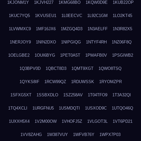
1KJONM1Y
1KJVH227
1KMG68BO
1KQW0D9E
1KUB22OP
1KUC7YQ5
1KVUSEU1
1L0EECVC
1L92C1GM
1LO2KT45
1LVWMXC9
1MF16JX6
1MZGQ4D3
1N3AELFF
1N3R82X5
1NERJOY9
1NIN2DXO
1NIPGIQG
1NTYF4RH
1NZ06F8Q
1OELGBE2
1OUI6BYG
1PET0A5T
1PMAFB0V
1PSGIWB2
1Q3BPV0D
1QBCT8D3
1QMT9XGT
1QWO8TSQ
1QYKS8IF
1RCW99QZ
1RDUWSSK
1RYOMZPR
1SFXG5XT
1SSBXDLO
1SZ258AV
1T04TFO9
1T3A32QI
1TQ4XCLI
1URGFNU5
1USMDQTI
1USXOD9C
1UTQO46Q
1UXXH5X4
1V2M00OW
1VHOFJ5Z
1VLGOT3L
1VT6PD21
1VV8ZAHG
1W387VUY
1WFVB76Y
1WPX7P03