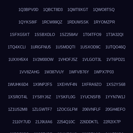
1Q3BPV0D
1QBCT8D3
1QMT9XGT
1QWO8TSQ
1QYKS8IF
1RCW99QZ
1RDUWSSK
1RYOMZPR
1SFXG5XT
1SSBXDLO
1SZ258AV
1T04TFO9
1T3A32QI
1TQ4XCLI
1URGFNU5
1USMDQTI
1USXOD9C
1UTQO46Q
1UXXH5X4
1V2M00OW
1VHOFJ5Z
1VLGOT3L
1VT6PD21
1VV8ZAHG
1W387VUY
1WFVB76Y
1WPX7P03
1WUHK6D4
1X9NP2FS
1XEHVF4N
1XFRA9ZO
1XS2YS68
1XSROT4L
1YS8YJ6Z
1YSKFL0G
1YUCNSFB
1YYN7W1J
1Z1US2M8
1ZLGWTF7
1ZOCGLFM
206VNFLF
20GH4EFO
2110Y7UD
21J9UIA6
2254Q10C
226DDKTL
22R2IX7P