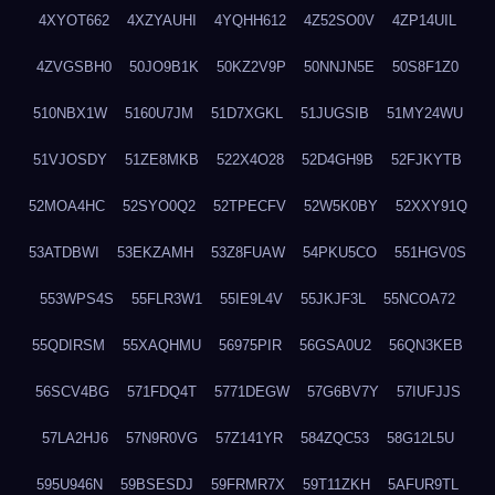
4XYOT662
4XZYAUHI
4YQHH612
4Z52SO0V
4ZP14UIL
4ZVGSBH0
50JO9B1K
50KZ2V9P
50NNJN5E
50S8F1Z0
510NBX1W
5160U7JM
51D7XGKL
51JUGSIB
51MY24WU
51VJOSDY
51ZE8MKB
522X4O28
52D4GH9B
52FJKYTB
52MOA4HC
52SYO0Q2
52TPECFV
52W5K0BY
52XXY91Q
53ATDBWI
53EKZAMH
53Z8FUAW
54PKU5CO
551HGV0S
553WPS4S
55FLR3W1
55IE9L4V
55JKJF3L
55NCOA72
55QDIRSM
55XAQHMU
56975PIR
56GSA0U2
56QN3KEB
56SCV4BG
571FDQ4T
5771DEGW
57G6BV7Y
57IUFJJS
57LA2HJ6
57N9R0VG
57Z141YR
584ZQC53
58G12L5U
595U946N
59BSESDJ
59FRMR7X
59T11ZKH
5AFUR9TL