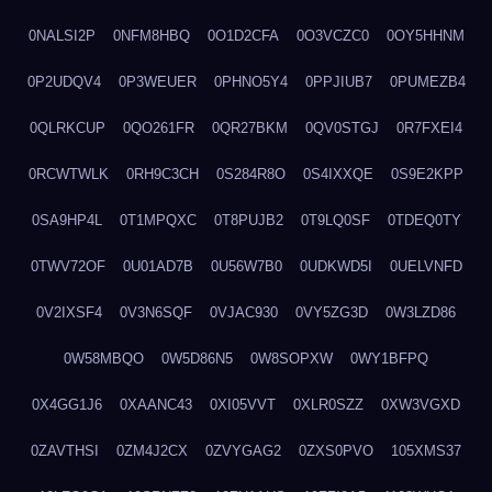
0NALSI2P
0NFM8HBQ
0O1D2CFA
0O3VCZC0
0OY5HHNM
0P2UDQV4
0P3WEUER
0PHNO5Y4
0PPJIUB7
0PUMEZB4
0QLRKCUP
0QO261FR
0QR27BKM
0QV0STGJ
0R7FXEI4
0RCWTWLK
0RH9C3CH
0S284R8O
0S4IXXQE
0S9E2KPP
0SA9HP4L
0T1MPQXC
0T8PUJB2
0T9LQ0SF
0TDEQ0TY
0TWV72OF
0U01AD7B
0U56W7B0
0UDKWD5I
0UELVNFD
0V2IXSF4
0V3N6SQF
0VJAC930
0VY5ZG3D
0W3LZD86
0W58MBQO
0W5D86N5
0W8SOPXW
0WY1BFPQ
0X4GG1J6
0XAANC43
0XI05VVT
0XLR0SZZ
0XW3VGXD
0ZAVTHSI
0ZM4J2CX
0ZVYGAG2
0ZXS0PVO
105XMS37