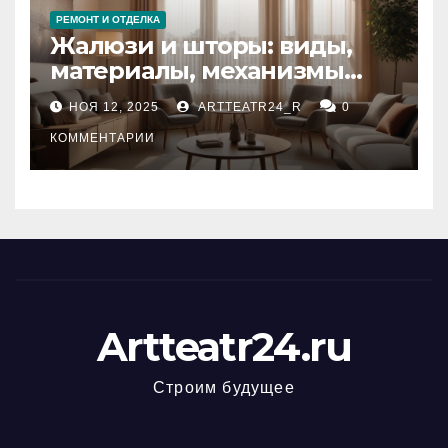
РЕМОНТ И ОТДЕЛКА
Жалюзи и шторы: виды,
материалы, механизмы
управления и уход
НОЯ 12, 2025
ARTTEATR24_R
0
КОММЕНТАРИИ
Artteatr24.ru
Строим будущее