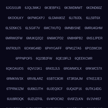
6JGSI1UR
6JQL3WKJ
6K3EBPX1
6K3WDMWT
6KDND60Z
6KOOILKY
6KPMGXPJ
6LGMA8OZ
6LI78JDL
6LL59T6X
6LSD5KCS
6LSGIF7V
6MC7XUTQ
6MNBISNE
6MRU4GHW
6MRWI2FW
6MUKQ2Q2
6N6MCPD2
6N8H9PB2
6NS1JPER
6NTR3U7I
6OXMG49D
6PHYGAFF
6PM1Z7A5
6PO2WC0X
6PPNPOF5
6Q23B2FW
6QE19FL3
6QEEKCMR
6QKOAUOS
6QVIJ1K1
6R431JL5
6RGMWOLX
6RKWC57X
6RMKNV3X
6RV8LARZ
6SBTC8OR
6T3R3AJM
6TKE2JE3
6TPRWJZM
6U06OJTH
6UJEQ0CF
6UQ42P16
6UTK14DG
6UU9ROQK
6UZUZF6L
6V4POCW2
6V6FZLKN
6VJVHI57