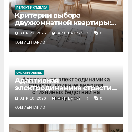
РЕМОНТ И ОТДЕЛКА
Критерии выбора
двухкомнатной квартиры:
планировка, площадь,
АПР 23, 2026
ARTTEATR24_R
0
состояние и документация
КОММЕНТАРИИ
UNCATEGORISED
Адаптивная
электродинамика страсти:
влияние анализа
АПР 16, 2026
ARTTEATR24_R
0
стихийных бедствий на
тезауруса
КОММЕНТАРИИ