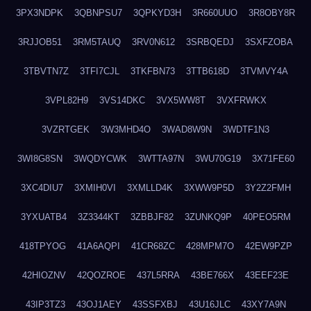
3PX3NDPK
3QBNPSU7
3QPKYD3H
3R660UUO
3R8OBY8R
3RJJOB51
3RM5TAUQ
3RV0N612
3SRBQEDJ
3SXFZOBA
3TBVTN7Z
3TFI7CJL
3TKFBN73
3TTB618D
3TVMVY4A
3VPL82H9
3VS14DKC
3VX5WW8T
3VXFRWKX
3VZRTGEK
3W3MHD4O
3WAD8W9N
3WDTF1N3
3WI8G8SN
3WQDYCWK
3WTTA97N
3WU70G19
3X71FE60
3XC4DIU7
3XMIH0VI
3XMLLD4K
3XWW9P5D
3Y2Z2FMH
3YXUATB4
3Z3344KT
3ZBBJF82
3ZUNKQ9P
40PEO5RM
418TPYOG
41A6AQPI
41CR68ZC
428MPM7O
42EW9PZP
42HIOZNV
42QOZROE
437L5RRA
43BE766X
43EEF23E
43IP3TZ3
43OJ1AEY
43SSFXBJ
43U16JLC
43XY7A9N