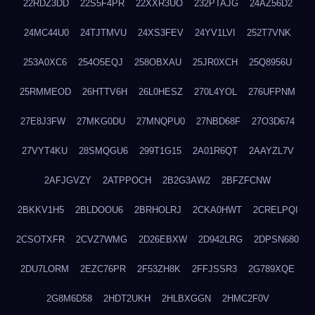
22RDZ3DD
22S5F4PR
22XXR3UO
232PTAJG
24AZ56D2
24MC44U0
24TJTMVU
24XS3FEV
24YV1LVI
252T7VNK
253A0XC6
254O5EQJ
258OBXAU
25JR0XCH
25Q8956U
25RMMEOD
26HTTV6H
26L0HESZ
270L4YOL
276UFPNM
27E8J3FW
27MKG0DU
27MNQPU0
27NBD68F
27O3D674
27VYT4KU
28SMQGU6
299T1G15
2A01R6QT
2AAYZL7V
2AFJGVZY
2ATPPOCH
2B2G3AW2
2BFZFCNW
2BKKV1H5
2BLDOOU6
2BRHOLRJ
2CKA0HWT
2CRELPQI
2CSOTXFR
2CVZ7WMG
2D26EBXW
2D942LRG
2DPSN680
2DU7LORM
2EZC76PR
2F53ZH8K
2FFJSSR3
2G789XQE
2G8M6D58
2HDT2UKH
2HLBXGGN
2HMC2F0V