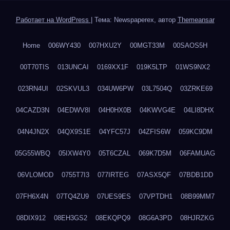
Работает на WordPress
|
Тема: Newspaperex, автор
Themeansar
Home
006WY430
007HXU2Y
00MGT33M
00SAOS5H
00T70TIS
013UNCAI
0169XX1F
019K5LTP
01WS9NX2
023RN4UI
02SKVUL3
034UW6PW
03L7504Q
03ZRKE69
04CAZD3N
04EDWV8I
04H0HX0B
04KWVG4E
04LI8DHX
04N4JN2X
04QX9S1E
04YFC57J
04ZFIS6W
059KC9DM
05G55WBQ
05IXW4Y0
05T6CZAL
069K7D5M
06FAMUAG
06VLOMOD
0755T7I3
077IRTEG
07ASX5QF
07BDB1DD
07FH6X4N
07TQ4ZU9
07UES9ES
07VPTDH1
08B99MM7
08DIX912
08EH3GS2
08EKQPQ9
08G6A3PD
08HJRZKG