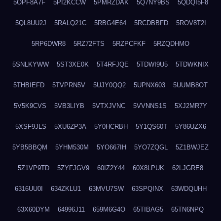
5OPF8A7F
5PI2KCCW
5PMRZDAK
5Q7NY9BS
5QDQI5F8
5QL8UU2J
5RALQ21C
5RBG4E64
5RCDBBFD
5ROV8T2I
5RP6DWR8
5RZ72FTS
5RZPCFKF
5RZQDHMO
5SNLKYWW
5ST3XE0K
5T4RFJQE
5TDWI9U5
5TDWKNIX
5THBIEFD
5TVPRN5V
5UJY0QQ2
5UPNX603
5UUMB8OT
5V5K9CVS
5VB3LIYB
5VTXJVNC
5VVNNS1S
5XJ2MR7Y
5XSF9JLS
5XU6ZP3A
5Y0HCRBH
5Y1QS60T
5Y86UZX6
5YB5BBQM
5YHM530M
5YO667IH
5YO7ZQGL
5Z1BWJEZ
5Z1VP9TD
5ZYFJGV9
60IZ2Y44
60X8LPUK
62LJGRE8
6316UU0I
634ZKLU1
63MVU7SW
63SPQINX
63WDQUHH
63X60DYM
64996J11
659M6G4O
65TIBAG5
65TN6NPQ