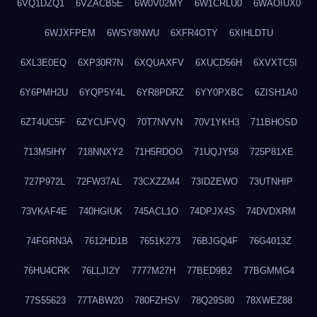
6VQ1DZQ1
6VZACB5E
6W0V02MY
6W1CRLU0
6WAOIUX0
6WJXFPEM
6WSY8NWU
6XFR4OTY
6XIHLDTU
6XL3E0EQ
6XP30R7N
6XQUAXFV
6XUCD56H
6XVXTC5I
6Y6PMH2U
6YQP5Y4L
6YR8PDRZ
6YY0PXBC
6ZISH1A0
6ZT4UC5F
6ZYCUFVQ
70T7NVVN
70V1YKH3
711BHOSD
713M5IHY
718NNXY2
71H5RDOO
71UQJY58
725P81XE
727P972L
72FW37AL
73CXZZM4
73IDZEWO
73UTNHIP
73VKAF4E
740HGIUK
745ACL1O
74DPJX4S
74DVDXRM
74FGRN3A
7612HD1B
7651K273
76BJGQ4F
76G4013Z
76HU4CRK
76LLJI2Y
7777M27H
77BED9B2
77BGMMG4
77S55623
77TABW20
780FZHSV
78Q29S80
78XWEZ88