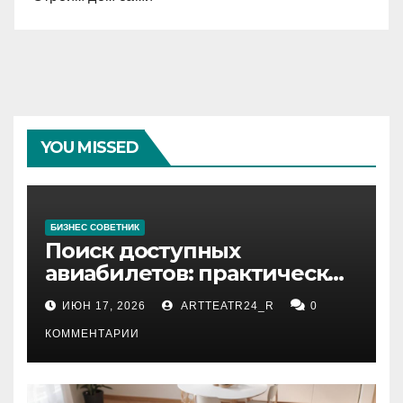
YOU MISSED
БИЗНЕС СОВЕТНИК
Поиск доступных
авиабилетов: практические
рекомендации
ИЮН 17, 2026
ARTTEATR24_R
0
КОММЕНТАРИИ