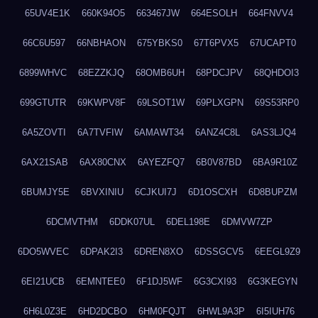
65UV4E1K
660K94O5
663467JW
664ESOLH
664FNVV4
66C6U597
66NBHAON
675YBKS0
67T6PVX5
67UCAPT0
6899WHVC
68EZZKJQ
68OMB6UH
68PDCJPV
68QHDOI3
699GTUTR
69KWPV8F
69LSOT1W
69PLXGPN
69S53RP0
6A5ZOVTI
6A7TVFIW
6AMAWT34
6ANZ4C8L
6AS3LJQ4
6AX21SAB
6AX80CNX
6AYEZFQ7
6B0V87BD
6BA9R10Z
6BUMJY5E
6BVXINIU
6CJKUI7J
6D1OSCXH
6D8BUPZM
6DCMVTHM
6DDK07UL
6DEL198E
6DMVW7ZP
6DO5WVEC
6DPAK2I3
6DREN8XO
6DSSGCV5
6EEGL9Z9
6EI21UCB
6EMNTEE0
6F1DJ5WF
6G3CXI93
6G3KEGYN
6H6L0Z3E
6HD2DCBO
6HM0FQJT
6HWL9A3P
6I5IUH76