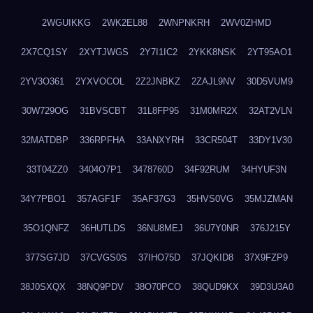
2WGUIKKG
2WK2EL88
2WNPNKRH
2WV0ZHMD
2X7CQ1SY
2XYTJWGS
2Y7I1IC2
2YKK8NSK
2YT95AO1
2YV3O361
2YXVOCOL
2Z2JNBKZ
2ZAJL9NV
30D5VUM9
30W729OG
31BVSCBT
31L8FP95
31M0MR2X
32AT2VLN
32MATDBP
336RPFHA
33ANXYRH
33CR504T
33DY1V30
33T04ZZ0
3404O7P1
3478760D
34F92RUM
34HYUF3N
34Y7PBO1
357AGF1F
35AF37G3
35HVS0VG
35MJZMAN
35O1QNFZ
36HUTLDS
36NU8MEJ
36U7Y0NR
376J215Y
377SG7JD
37CVGS0S
37IHO75D
37JQKID8
37X9FZP9
38J0SXQX
38NQ9PDV
38O70PCO
38QUD9KX
39D3U3A0