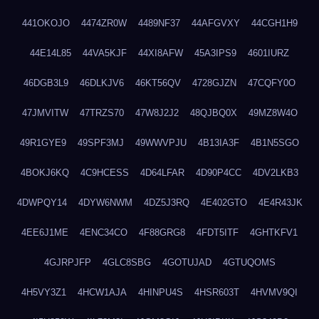
441OKOJO
4474ZR0W
4489NF37
44AFGVXY
44CGH1H9
44E14L85
44VA5KJF
44XI8AFW
45A3IPS9
4601IURZ
46DGB3L9
46DLKJV6
46KT56QV
4728GJZN
47CQFY0O
47JMVITW
47TRZS70
47W8J2J2
48QJBQ0X
49MZ8W4O
49R1GYE9
49SPF3MJ
49WWVPJU
4B13IA3F
4B1N5SGO
4BOKJ6KQ
4C9HCESS
4D64LFAR
4D90P4CC
4DV2LKB3
4DWPQY14
4DYW6NWM
4DZ5J3RQ
4E402GTO
4E4R43JK
4EE6J1ME
4ENC34CO
4F88GRG8
4FDT5ITF
4GHTKFV1
4GJRPJFP
4GLC8SBG
4GOTUJAD
4GTUQOMS
4H5VY3Z1
4HCW1AJA
4HINPU4S
4HSR603T
4HVMV9QI