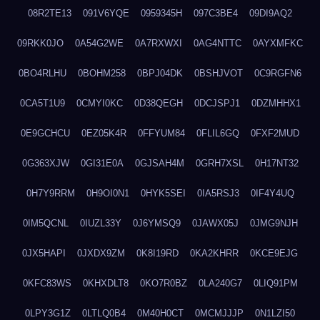
08R2TE13
091V6YQE
0959345H
097C3BE4
09DI9AQ2
09RKK0JO
0A54G2WE
0A7RXWXI
0AG4NTTC
0AYXMFKC
0BO4RLHU
0BOHM258
0BPJ04DK
0BSHJVOT
0C9RGFN6
0CA5T1U9
0CMYI0KC
0D38QEGH
0DCJSPJ1
0DZMHHX1
0E9GCHCU
0EZ05K4R
0FFYUM84
0FLIL6GQ
0FXF2MUD
0G363XJW
0GI31E0A
0GJSAH4M
0GRH7XSL
0H17NT32
0H7Y9RRM
0H9OI0N1
0HYK5SEI
0IA5RSJ3
0IF4Y4UQ
0IM5QCNL
0IUZL33Y
0J6YMSQ9
0JAWX05J
0JMG9NJH
0JX5HAPI
0JXDX9ZM
0K8I19RD
0KA2KHRR
0KCE9EJG
0KFC83WS
0KHXDLT8
0KO7R0BZ
0LA240G7
0LIQ91PM
0LPY3G1Z
0LTLQ0B4
0M40H0CT
0MCMJJJP
0N1LZI50