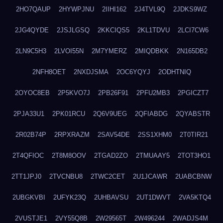
2HO7QAUP
2HYWPJNU
2IIHI162
2J4TVL9Q
2JDKS9WZ
2JG4QYDE
2JSJLGSQ
2KKCIQS5
2KL1TDVU
2LCI7CW6
2LN9C5H3
2LVOI55N
2M7YMERZ
2MIQDBKK
2N165DB2
2NFH8OET
2NXDJSMA
2OC6YQYJ
2ODHTNIQ
2OYOC8EB
2P5KVO7J
2PB26F91
2PFU2MB3
2PGICZT7
2PJA33U1
2PK01RCU
2Q6V9UEG
2QFIABDG
2QYABSTR
2R02B74P
2RPXRAZM
2SAV54DE
2SS1XHM0
2T0TIR21
2T4QFIOC
2T8M8OOV
2TGAD2ZO
2TMUAAY5
2TOT3HO1
2TT1JPJ0
2TVCNBU8
2TWC2CET
2U1JCAWR
2UABCBNW
2UBGKVBI
2UFYK23Q
2UHBAVSU
2UT1DWVT
2VA5KTQ4
2VUSTJE1
2VY55Q8B
2W29565T
2W496244
2WADJS4M