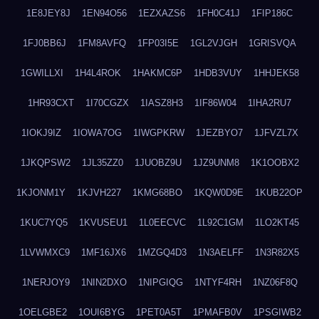
1E8JEY8J
1EN94O56
1EZXAZS6
1FH0C41J
1FIP186C
1FJ0BB6J
1FM8AVFQ
1FP03I5E
1GL2VJGH
1GRISVQA
1GWILLXI
1H4L4ROK
1HAKMC6P
1HDB3VUY
1HHJEK58
1HR93CXT
1I70CGZX
1IASZ8H3
1IF86W04
1IHA2RU7
1IOKJ9IZ
1IOWA7OG
1IWGPKRW
1JEZBYO7
1JFVZL7X
1JKQPSW2
1JL35ZZ0
1JUOBZ9U
1JZ9UNM8
1K1OOBX2
1KJONM1Y
1KJVH227
1KMG68BO
1KQW0D9E
1KUB22OP
1KUC7YQ5
1KVUSEU1
1L0EECVC
1L92C1GM
1LO2KT45
1LVWMXC9
1MF16JX6
1MZGQ4D3
1N3AELFF
1N3R82X5
1NERJOY9
1NIN2DXO
1NIPGIQG
1NTYF4RH
1NZ06F8Q
1OELGBE2
1OUI6BYG
1PET0A5T
1PMAFB0V
1PSGIWB2