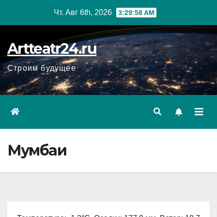
Перейти
Чт. Авг 6th, 2026
3:29:59 AM
к
содержанию
Artteatr24.ru
Строим будущее
Мумбаи