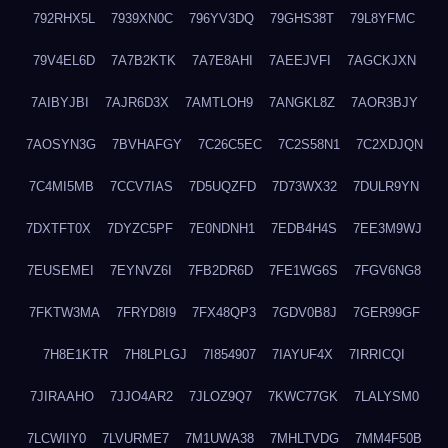
792RHX5L
7939XN0C
796YV3DQ
79GHS38T
79L8YFMC
79V4EL6D
7A7B2KTK
7A7E8AHI
7AEEJVFI
7AGCKJXN
7AIBYJBI
7AJR6D3X
7AMTLOH9
7ANGKL8Z
7AOR3BJY
7AOSYN3G
7BVHAFGY
7C26C5EC
7C2S58N1
7C2XDJQN
7C4MI5MB
7CCV7IAS
7D5UQZFD
7D73WX32
7DULR9YN
7DXTFT0X
7DYZC5PF
7E0NDNH1
7EDB4H4S
7EE3M9WJ
7EUSEMEI
7EYNVZ6I
7FB2DR6D
7FE1WG6S
7FGV6NG8
7FKTW3MA
7FRYD8I9
7FX48QP3
7GDV0B8J
7GER99GF
7H8E1KTR
7H8LPLGJ
7I854907
7IAYUF4X
7IRRICQI
7JIRAAHO
7JJO4AR2
7JLOZ9Q7
7KWC77GK
7LALYSM0
7LCWIIY0
7LVURME7
7M1UWA38
7MHLTVDG
7MM4F50B