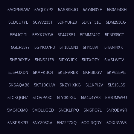
5AOPNSAW
5AQL07P2
5ASS9KJO
5AY4N3YE
5B3AF4SH
5CDCU7YL
5CWV233T
5DFYUFZ0
5DKYT31C
5DM253CG
5E4JC1TI
5EXK7A7W
5F447S51
5FMM242C
5FNR39CT
5GEF3377
5GYKO7P3
5H18E5N3
5H4C8VII
5HANI4XK
5HER0XEV
5HNS21Z8
5IFXGJFK
5IITXOZY
5IVSLWGV
5J5FOXDN
5KAFKBC4
5KEFVRBK
5KFBILGV
5KP635PE
5KSAQAB8
5KT1DCUW
5KZYHXKG
5L1KPI2V
5L515L3S
5LCKQGH7
5LOVPA8C
5LY0K9GU
5M4U4YA3
5M8JMWFU
5MC4C6M0
5MOLUGED
5NCKLFPQ
5NI5PO7L
5NROBV9R
5NSPSK7R
5NYZ03GV
5NZ2F7XQ
5OGIRQDY
5OIXNVW6