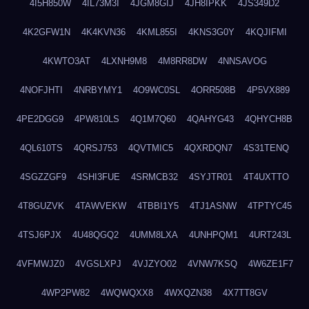
4I5H850W
4IL73M3I
4JGM8GIJ
4JH8IPKK
4JS349D2
4K2GFW1N
4K4KVN36
4KML855I
4KNS3G0Y
4KQJIFMI
4KWTO3AT
4LXNH9M8
4M8RR8DW
4NNSAVOG
4NOFJHTI
4NRBYMY1
4O9WC0SL
4ORR508B
4P5VX889
4PE2DGG9
4PW810LS
4Q1M7Q60
4QAHYG43
4QHYCH8B
4QL610TS
4QRSJ753
4QVTMIC5
4QXRDQN7
4S31TENQ
4SGZZGF9
4SHI3FUE
4SRMCB32
4SYJTR01
4T4UXTTO
4T8GUZVK
4TAWVEKW
4TBBI1Y5
4TJ1ASNW
4TPTYC45
4TSJ6PJX
4U48QGQ2
4UMM8LXA
4UNHPQM1
4URT243L
4VFMWJZ0
4VGSLXPJ
4VJZYO02
4VNW7KSQ
4W6ZE1F7
4WP2PW82
4WQWQXX8
4WXQZN38
4X7TT8GV