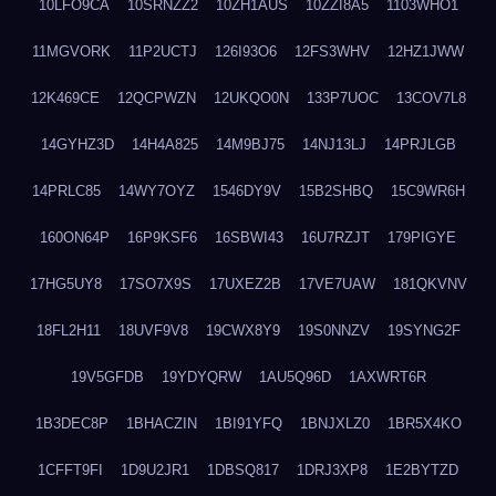
10LFO9CA
10SRNZZ2
10ZH1AUS
10ZZI8A5
1103WHO1
11MGVORK
11P2UCTJ
126I93O6
12FS3WHV
12HZ1JWW
12K469CE
12QCPWZN
12UKQO0N
133P7UOC
13COV7L8
14GYHZ3D
14H4A825
14M9BJ75
14NJ13LJ
14PRJLGB
14PRLC85
14WY7OYZ
1546DY9V
15B2SHBQ
15C9WR6H
160ON64P
16P9KSF6
16SBWI43
16U7RZJT
179PIGYE
17HG5UY8
17SO7X9S
17UXEZ2B
17VE7UAW
181QKVNV
18FL2H11
18UVF9V8
19CWX8Y9
19S0NNZV
19SYNG2F
19V5GFDB
19YDYQRW
1AU5Q96D
1AXWRT6R
1B3DEC8P
1BHACZIN
1BI91YFQ
1BNJXLZ0
1BR5X4KO
1CFFT9FI
1D9U2JR1
1DBSQ817
1DRJ3XP8
1E2BYTZD