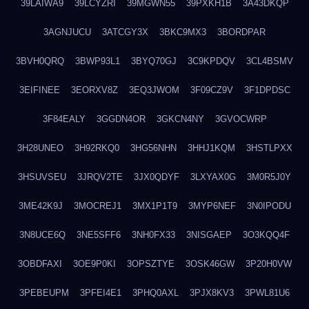
39LAIWA9
39LCYZRI
39MGWN55
39PXKH1B
3A43DKQP
3AGNJUCU
3ATCGY3X
3BKC9MX3
3BORDPAR
3BVH0QRQ
3BWP93L1
3BYQ70GJ
3C9KPDQV
3CL4BSMV
3EIFINEE
3EORXV8Z
3EQ3JWOM
3F09CZ9V
3F1DPDSC
3F84EALY
3GGDN4OR
3GKCN4NY
3GVOCWRP
3H28UNEO
3H92RKQ0
3HG56NHN
3HHJ1KQM
3HSTLPXX
3HSUVSEU
3JRQV2TE
3JX0QDYF
3LXYAX0G
3M0R5J0Y
3ME42K9J
3MOCREJ1
3MX1P1T9
3MYP6NEF
3N0IPODU
3N8UCE6Q
3NE5SFF6
3NH0FX33
3NISGAEP
3O3KQQ4F
3OBDFAXI
3OE9P0KI
3OPSZTYE
3OSK46GW
3P20H0VW
3PEBEUPM
3PFEI4E1
3PHQ0AXL
3PJX8KV3
3PWL81U6