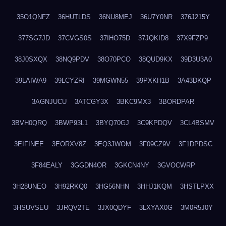
35O1QNFZ
36HUTLDS
36NU8MEJ
36U7Y0NR
376J215Y
377SG7JD
37CVGS0S
37IHO75D
37JQKID8
37X9FZP9
38J0SXQX
38NQ9PDV
38O70PCO
38QUD9KX
39D3U3A0
39LAIWA9
39LCYZRI
39MGWN55
39PXKH1B
3A43DKQP
3AGNJUCU
3ATCGY3X
3BKC9MX3
3BORDPAR
3BVH0QRQ
3BWP93L1
3BYQ70GJ
3C9KPDQV
3CL4BSMV
3EIFINEE
3EORXV8Z
3EQ3JWOM
3F09CZ9V
3F1DPDSC
3F84EALY
3GGDN4OR
3GKCN4NY
3GVOCWRP
3H28UNEO
3H92RKQ0
3HG56NHN
3HHJ1KQM
3HSTLPXX
3HSUVSEU
3JRQV2TE
3JX0QDYF
3LXYAX0G
3M0R5J0Y