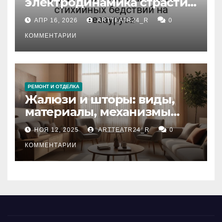
электродинамика страсти:
влияние анализа
АПР 16, 2026
ARTTEATR24_R
0
стихийных бедствий на
тезауруса
КОММЕНТАРИИ
РЕМОНТ И ОТДЕЛКА
Жалюзи и шторы: виды,
материалы, механизмы
управления и уход
НОЯ 12, 2025
ARTTEATR24_R
0
КОММЕНТАРИИ