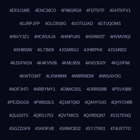
4EE6J1ME
4ENC34CO
4F88GRG8
4FDT5ITF
4GHTKFV1
4GJRPJFP
4GLC8SBG
4GOTUJAD
4GTUQOMS
4H5VY3Z1
4HCW1AJA
4HINPU4S
4HSR603T
4HVMV9QI
4I5H850W
4IL73M3I
4JGM8GIJ
4JH8IPKK
4JS349D2
4K2GFW1N
4K4KVN36
4KML855I
4KNS3G0Y
4KQJIFMI
4KWTO3AT
4LXNH9M8
4M8RR8DW
4NNSAVOG
4NOFJHTI
4NRBYMY1
4O9WC0SL
4ORR508B
4P5VX889
4PE2DGG9
4PW810LS
4Q1M7Q60
4QAHYG43
4QHYCH8B
4QL610TS
4QRSJ753
4QVTMIC5
4QXRDQN7
4S31TENQ
4SGZZGF9
4SHI3FUE
4SRMCB32
4SYJTR01
4T4UXTTO