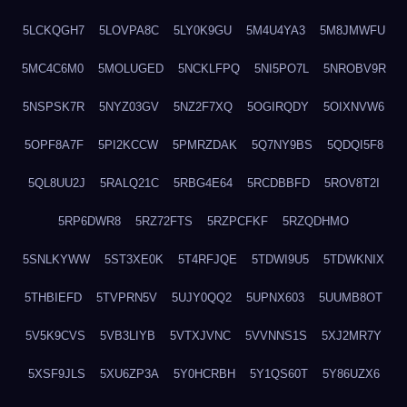
5LCKQGH7
5LOVPA8C
5LY0K9GU
5M4U4YA3
5M8JMWFU
5MC4C6M0
5MOLUGED
5NCKLFPQ
5NI5PO7L
5NROBV9R
5NSPSK7R
5NYZ03GV
5NZ2F7XQ
5OGIRQDY
5OIXNVW6
5OPF8A7F
5PI2KCCW
5PMRZDAK
5Q7NY9BS
5QDQI5F8
5QL8UU2J
5RALQ21C
5RBG4E64
5RCDBBFD
5ROV8T2I
5RP6DWR8
5RZ72FTS
5RZPCFKF
5RZQDHMO
5SNLKYWW
5ST3XE0K
5T4RFJQE
5TDWI9U5
5TDWKNIX
5THBIEFD
5TVPRN5V
5UJY0QQ2
5UPNX603
5UUMB8OT
5V5K9CVS
5VB3LIYB
5VTXJVNC
5VVNNS1S
5XJ2MR7Y
5XSF9JLS
5XU6ZP3A
5Y0HCRBH
5Y1QS60T
5Y86UZX6