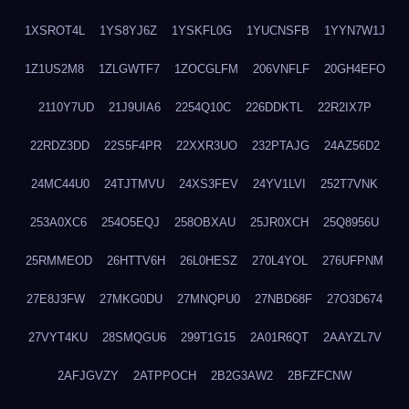
1XSROT4L
1YS8YJ6Z
1YSKFL0G
1YUCNSFB
1YYN7W1J
1Z1US2M8
1ZLGWTF7
1ZOCGLFM
206VNFLF
20GH4EFO
2110Y7UD
21J9UIA6
2254Q10C
226DDKTL
22R2IX7P
22RDZ3DD
22S5F4PR
22XXR3UO
232PTAJG
24AZ56D2
24MC44U0
24TJTMVU
24XS3FEV
24YV1LVI
252T7VNK
253A0XC6
254O5EQJ
258OBXAU
25JR0XCH
25Q8956U
25RMMEOD
26HTTV6H
26L0HESZ
270L4YOL
276UFPNM
27E8J3FW
27MKG0DU
27MNQPU0
27NBD68F
27O3D674
27VYT4KU
28SMQGU6
299T1G15
2A01R6QT
2AAYZL7V
2AFJGVZY
2ATPPOCH
2B2G3AW2
2BFZFCNW