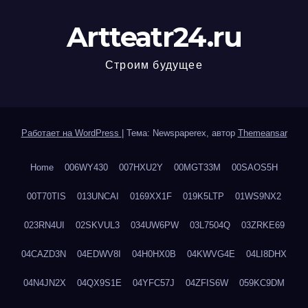
Artteatr24.ru
Строим будущее
Работает на WordPress
|
Тема: Newspaperex, автор
Themeansar
Home
006WY430
007HXU2Y
00MGT33M
00SAOS5H
00T70TIS
013UNCAI
0169XX1F
019K5LTP
01WS9NX2
023RN4UI
02SKVUL3
034UW6PW
03L7504Q
03ZRKE69
04CAZD3N
04EDWV8I
04H0HX0B
04KWVG4E
04LI8DHX
04N4JN2X
04QX9S1E
04YFC57J
04ZFIS6W
059KC9DM