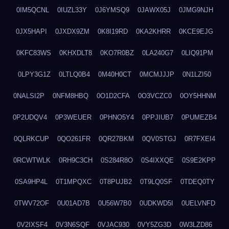
0IM5QCNL
0IUZL33Y
0J6YMSQ9
0JAWX05J
0JMG9NJH
0JX5HAPI
0JXDX9ZM
0K8I19RD
0KA2KHRR
0KCE9EJG
0KFC83WS
0KHXDLT8
0KO7R0BZ
0LA240G7
0LIQ91PM
0LPY3G1Z
0LTLQ0B4
0M40H0CT
0MCMJJJP
0N1LZI50
0NALSI2P
0NFM8HBQ
0O1D2CFA
0O3VCZC0
0OY5HHNM
0P2UDQV4
0P3WEUER
0PHNO5Y4
0PPJIUB7
0PUMEZB4
0QLRKCUP
0QO261FR
0QR27BKM
0QV0STGJ
0R7FXEI4
0RCWTWLK
0RH9C3CH
0S284R8O
0S4IXXQE
0S9E2KPP
0SA9HP4L
0T1MPQXC
0T8PUJB2
0T9LQ0SF
0TDEQ0TY
0TWV72OF
0U01AD7B
0U56W7B0
0UDKWD5I
0UELVNFD
0V2IXSF4
0V3N6SQF
0VJAC930
0VY5ZG3D
0W3LZD86