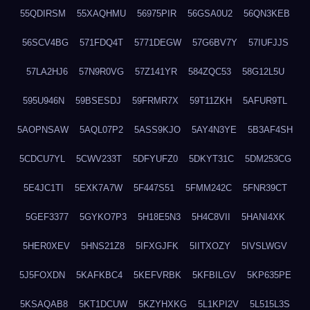
55QDIRSM
55XAQHMU
56975PIR
56GSA0U2
56QN3KEB
56SCV4BG
571FDQ4T
5771DEGW
57G6BV7Y
57IUFJJS
57LA2HJ6
57N9R0VG
57Z141YR
584ZQC53
58G12L5U
595U946N
59BSESDJ
59FRMR7X
59T11ZKH
5AFUR9TL
5AOPNSAW
5AQL07P2
5ASS9KJO
5AY4N3YE
5B3AF4SH
5CDCU7YL
5CWV233T
5DFYUFZ0
5DKYT31C
5DM253CG
5E4JC1TI
5EXK7A7W
5F447S51
5FMM242C
5FNR39CT
5GEF3377
5GYKO7P3
5H18E5N3
5H4C8VII
5HANI4XK
5HER0XEV
5HNS21Z8
5IFXGJFK
5IITXOZY
5IVSLWGV
5J5FOXDN
5KAFKBC4
5KEFVRBK
5KFBILGV
5KP635PE
5KSAQAB8
5KT1DCUW
5KZYHXKG
5L1KPI2V
5L515L3S