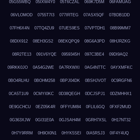
05G55WBQ
05IXW4Y0
05T6CZAL
069K7D5M
06FAMUAG
06VLOMOD
0755T7I3
077IRTEG
07ASX5QF
07BDB1DD
07FH6X4N
07TQ4ZU9
07UES9ES
07VPTDH1
08B99MM7
08DIX912
08EH3GS2
08EKQPQ9
08G6A3PD
08HJRZKG
08R2TE13
091V6YQE
0959345H
097C3BE4
09DI9AQ2
09RKK0JO
0A54G2WE
0A7RXWXI
0AG4NTTC
0AYXMFKC
0BO4RLHU
0BOHM258
0BPJ04DK
0BSHJVOT
0C9RGFN6
0CA5T1U9
0CMYI0KC
0D38QEGH
0DCJSPJ1
0DZMHHX1
0E9GCHCU
0EZ05K4R
0FFYUM84
0FLIL6GQ
0FXF2MUD
0G363XJW
0GI31E0A
0GJSAH4M
0GRH7XSL
0H17NT32
0H7Y9RRM
0H9OI0N1
0HYK5SEI
0IA5RSJ3
0IF4Y4UQ