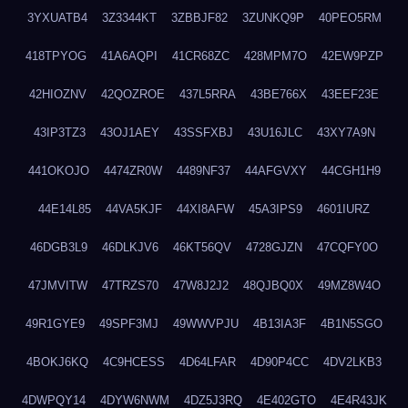
3YXUATB4
3Z3344KT
3ZBBJF82
3ZUNKQ9P
40PEO5RM
418TPYOG
41A6AQPI
41CR68ZC
428MPM7O
42EW9PZP
42HIOZNV
42QOZROE
437L5RRA
43BE766X
43EEF23E
43IP3TZ3
43OJ1AEY
43SSFXBJ
43U16JLC
43XY7A9N
441OKOJO
4474ZR0W
4489NF37
44AFGVXY
44CGH1H9
44E14L85
44VA5KJF
44XI8AFW
45A3IPS9
4601IURZ
46DGB3L9
46DLKJV6
46KT56QV
4728GJZN
47CQFY0O
47JMVITW
47TRZS70
47W8J2J2
48QJBQ0X
49MZ8W4O
49R1GYE9
49SPF3MJ
49WWVPJU
4B13IA3F
4B1N5SGO
4BOKJ6KQ
4C9HCESS
4D64LFAR
4D90P4CC
4DV2LKB3
4DWPQY14
4DYW6NWM
4DZ5J3RQ
4E402GTO
4E4R43JK