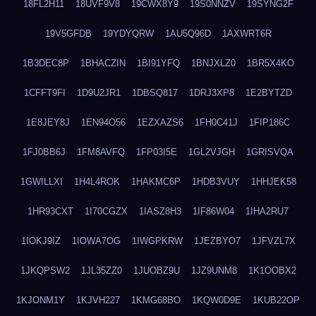
18FL2H11
18UVF9V8
19CWX8Y9
19S0NNZV
19SYNG2F
19V5GFDB
19YDYQRW
1AU5Q96D
1AXWRT6R
1B3DEC8P
1BHACZIN
1BI91YFQ
1BNJXLZ0
1BR5X4KO
1CFFT9FI
1D9U2JR1
1DBSQ817
1DRJ3XP8
1E2BYTZD
1E8JEY8J
1EN94O56
1EZXAZS6
1FH0C41J
1FIP186C
1FJ0BB6J
1FM8AVFQ
1FP03I5E
1GL2VJGH
1GRISVQA
1GWILLXI
1H4L4ROK
1HAKMC6P
1HDB3VUY
1HHJEK58
1HR93CXT
1I70CGZX
1IASZ8H3
1IF86W04
1IHA2RU7
1IOKJ9IZ
1IOWA7OG
1IWGPKRW
1JEZBYO7
1JFVZL7X
1JKQPSW2
1JL35ZZ0
1JUOBZ9U
1JZ9UNM8
1K1OOBX2
1KJONM1Y
1KJVH227
1KMG68BO
1KQW0D9E
1KUB22OP