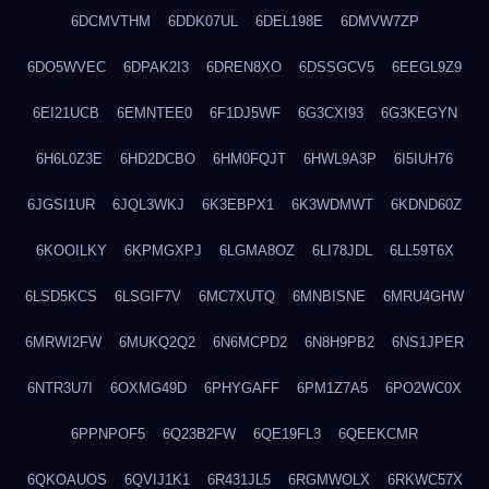
6DCMVTHM
6DDK07UL
6DEL198E
6DMVW7ZP
6DO5WVEC
6DPAK2I3
6DREN8XO
6DSSGCV5
6EEGL9Z9
6EI21UCB
6EMNTEE0
6F1DJ5WF
6G3CXI93
6G3KEGYN
6H6L0Z3E
6HD2DCBO
6HM0FQJT
6HWL9A3P
6I5IUH76
6JGSI1UR
6JQL3WKJ
6K3EBPX1
6K3WDMWT
6KDND60Z
6KOOILKY
6KPMGXPJ
6LGMA8OZ
6LI78JDL
6LL59T6X
6LSD5KCS
6LSGIF7V
6MC7XUTQ
6MNBISNE
6MRU4GHW
6MRWI2FW
6MUKQ2Q2
6N6MCPD2
6N8H9PB2
6NS1JPER
6NTR3U7I
6OXMG49D
6PHYGAFF
6PM1Z7A5
6PO2WC0X
6PPNPOF5
6Q23B2FW
6QE19FL3
6QEEKCMR
6QKOAUOS
6QVIJ1K1
6R431JL5
6RGMWOLX
6RKWC57X