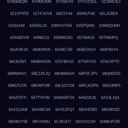
5YB5BBQM
5YHM530M
5YO667IH
5YO7ZQGL
5Z1BWJEZ
5Z1VP9TD
5ZYFJGV9
60IZ2Y44
60X8LPUK
62LJGRE8
6316UU0I
634ZKLU1
63MVU7SW
63SPQINX
63WDQUHH
63X60DYM
64996J11
659M6G4O
65TIBAG5
65TN6NPQ
65UV4E1K
660K94O5
663467JW
664ESOLH
664FNVV4
66C6U597
66NBHAON
675YBKS0
67T6PVX5
67UCAPT0
6899WHVC
68EZZKJQ
68OMB6UH
68PDCJPV
68QHDOI3
699GTUTR
69KWPV8F
69LSOT1W
69PLXGPN
69S53RP0
6A5ZOVTI
6A7TVFIW
6AMAWT34
6ANZ4C8L
6AS3LJQ4
6AX21SAB
6AX80CNX
6AYEZFQ7
6B0V87BD
6BA9R10Z
6BUMJY5E
6BVXINIU
6CJKUI7J
6D1OSCXH
6D8BUPZM