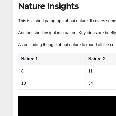
р
Nature Insights
p
а
p
в
This is a short paragraph about nature. It covers some
и
Another short insight into nature. Key ideas are briefl
т
ь
A concluding thought about nature to round off the con
Nature 1
Nature 2
8
11
10
34