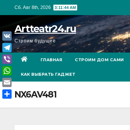
Перейти
Сб. Авг 8th, 2026
3:11:45 AM
к
содержанию
Artteatr24.ru
Строим будущее
V
K
T
ГЛАВНАЯ
СТРОИМ ДОМ САМИ
e
V
КАК ВЫБРАТЬ ГАДЖЕТ
l
i
W
e
b
h
E
NX6AV481
g
e
a
m
r
О
r
t
a
a
т
s
i
m
п
A
l