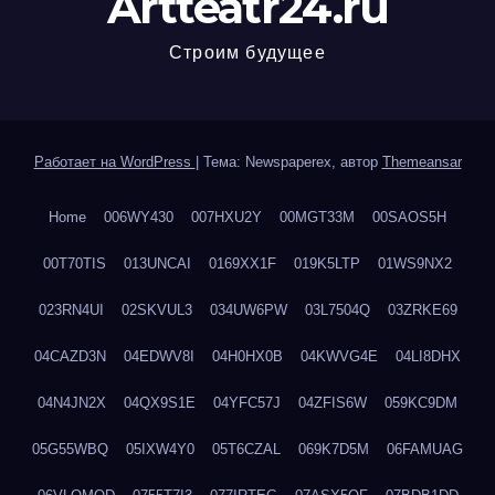
Artteatr24.ru
Строим будущее
Работает на WordPress
|
Тема: Newspaperex, автор
Themeansar
Home
006WY430
007HXU2Y
00MGT33M
00SAOS5H
00T70TIS
013UNCAI
0169XX1F
019K5LTP
01WS9NX2
023RN4UI
02SKVUL3
034UW6PW
03L7504Q
03ZRKE69
04CAZD3N
04EDWV8I
04H0HX0B
04KWVG4E
04LI8DHX
04N4JN2X
04QX9S1E
04YFC57J
04ZFIS6W
059KC9DM
05G55WBQ
05IXW4Y0
05T6CZAL
069K7D5M
06FAMUAG