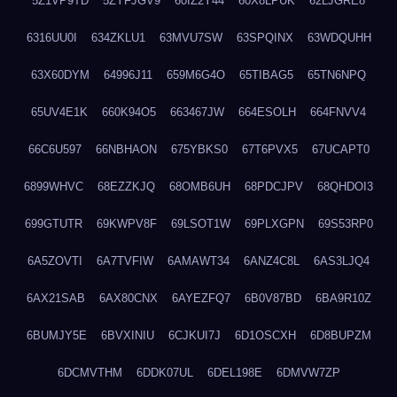
5Z1VP9TD
5ZYFJGV9
60IZ2Y44
60X8LPUK
62LJGRE8
6316UU0I
634ZKLU1
63MVU7SW
63SPQINX
63WDQUHH
63X60DYM
64996J11
659M6G4O
65TIBAG5
65TN6NPQ
65UV4E1K
660K94O5
663467JW
664ESOLH
664FNVV4
66C6U597
66NBHAON
675YBKS0
67T6PVX5
67UCAPT0
6899WHVC
68EZZKJQ
68OMB6UH
68PDCJPV
68QHDOI3
699GTUTR
69KWPV8F
69LSOT1W
69PLXGPN
69S53RP0
6A5ZOVTI
6A7TVFIW
6AMAWT34
6ANZ4C8L
6AS3LJQ4
6AX21SAB
6AX80CNX
6AYEZFQ7
6B0V87BD
6BA9R10Z
6BUMJY5E
6BVXINIU
6CJKUI7J
6D1OSCXH
6D8BUPZM
6DCMVTHM
6DDK07UL
6DEL198E
6DMVW7ZP