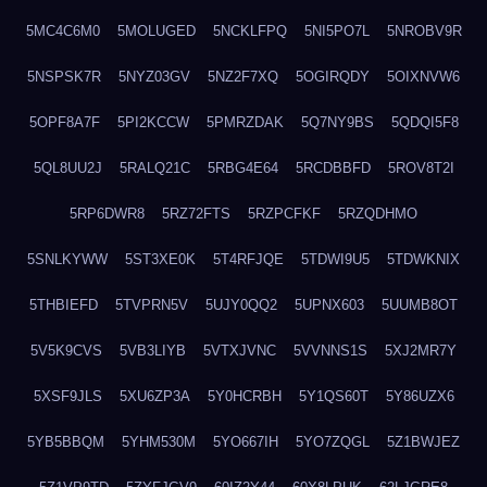
5MC4C6M0
5MOLUGED
5NCKLFPQ
5NI5PO7L
5NROBV9R
5NSPSK7R
5NYZ03GV
5NZ2F7XQ
5OGIRQDY
5OIXNVW6
5OPF8A7F
5PI2KCCW
5PMRZDAK
5Q7NY9BS
5QDQI5F8
5QL8UU2J
5RALQ21C
5RBG4E64
5RCDBBFD
5ROV8T2I
5RP6DWR8
5RZ72FTS
5RZPCFKF
5RZQDHMO
5SNLKYWW
5ST3XE0K
5T4RFJQE
5TDWI9U5
5TDWKNIX
5THBIEFD
5TVPRN5V
5UJY0QQ2
5UPNX603
5UUMB8OT
5V5K9CVS
5VB3LIYB
5VTXJVNC
5VVNNS1S
5XJ2MR7Y
5XSF9JLS
5XU6ZP3A
5Y0HCRBH
5Y1QS60T
5Y86UZX6
5YB5BBQM
5YHM530M
5YO667IH
5YO7ZQGL
5Z1BWJEZ