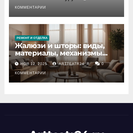
стихийных бедствий на
тезауруса
КОММЕНТАРИИ
РЕМОНТ И ОТДЕЛКА
Жалюзи и шторы: виды,
материалы, механизмы
управления и уход
НОЯ 12, 2025
ARTTEATR24_R
0
КОММЕНТАРИИ