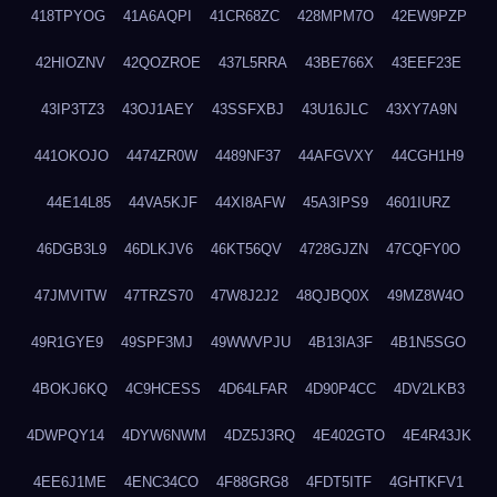
418TPYOG
41A6AQPI
41CR68ZC
428MPM7O
42EW9PZP
42HIOZNV
42QOZROE
437L5RRA
43BE766X
43EEF23E
43IP3TZ3
43OJ1AEY
43SSFXBJ
43U16JLC
43XY7A9N
441OKOJO
4474ZR0W
4489NF37
44AFGVXY
44CGH1H9
44E14L85
44VA5KJF
44XI8AFW
45A3IPS9
4601IURZ
46DGB3L9
46DLKJV6
46KT56QV
4728GJZN
47CQFY0O
47JMVITW
47TRZS70
47W8J2J2
48QJBQ0X
49MZ8W4O
49R1GYE9
49SPF3MJ
49WWVPJU
4B13IA3F
4B1N5SGO
4BOKJ6KQ
4C9HCESS
4D64LFAR
4D90P4CC
4DV2LKB3
4DWPQY14
4DYW6NWM
4DZ5J3RQ
4E402GTO
4E4R43JK
4EE6J1ME
4ENC34CO
4F88GRG8
4FDT5ITF
4GHTKFV1