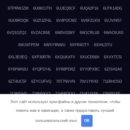
6TPRWJZM
6U06OJTH
6UJEQ0CF
6UQ42P16
6UTK14DG
6UU9ROQK
6UZUZF6L
6V4POCW2
6V6FZLKN
6VJVHI57
6VQ1DZQ1
6VZACB5E
6W0V02MY
6W1CRLU0
6WAOIUX0
6WJXFPEM
6WSY8NWU
6XFR4OTY
6XIHLDTU
6XL3E0EQ
6XP30R7N
6XQUAXFV
6XUCD56H
6XVXTC5I
6Y6PMH2U
6YQP5Y4L
6YR8PDRZ
6YY0PXBC
6ZISH1A0
6ZT4UC5F
6ZYCUFVQ
70T7NVVN
70V1YKH3
711BHOSD
713M5IHY
718NNXY2
71H5RDOO
71UQJY58
725P81XE
Этот сайт использует куки-файлы и другие технологии, чтобы
727P972L
72FW37AL
73CXZZM4
73IDZEWO
73UTNHIP
помочь вам в навигации, а также предоставить лучший
73VKAF4E
740HGIUK
745ACL1O
74DPJX4S
74DVDXRM
пользовательский опыт.
OK