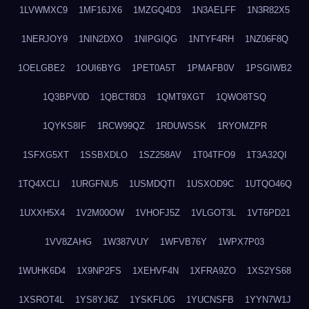
1LVWMXC9
1MF16JX6
1MZGQ4D3
1N3AELFF
1N3R82X5
1NERJOY9
1NIN2DXO
1NIPGIQG
1NTYF4RH
1NZ06F8Q
1OELGBE2
1OUI6BYG
1PET0A5T
1PMAFB0V
1PSGIWB2
1Q3BPV0D
1QBCT8D3
1QMT9XGT
1QWO8TSQ
1QYKS8IF
1RCW99QZ
1RDUWSSK
1RYOMZPR
1SFXG5XT
1SSBXDLO
1SZ258AV
1T04TFO9
1T3A32QI
1TQ4XCLI
1URGFNU5
1USMDQTI
1USXOD9C
1UTQO46Q
1UXXH5X4
1V2M00OW
1VHOFJ5Z
1VLGOT3L
1VT6PD21
1VV8ZAHG
1W387VUY
1WFVB76Y
1WPX7P03
1WUHK6D4
1X9NP2FS
1XEHVF4N
1XFRA9ZO
1XS2YS68
1XSROT4L
1YS8YJ6Z
1YSKFL0G
1YUCNSFB
1YYN7W1J