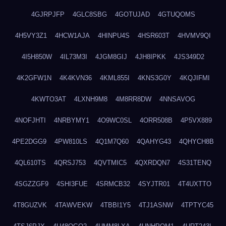
4GJRPJFP
4GLC8SBG
4GOTUJAD
4GTUQOMS
4H5VY3Z1
4HCW1AJA
4HINPU4S
4HSR603T
4HVMV9QI
4I5H850W
4IL73M3I
4JGM8GIJ
4JH8IPKK
4JS349D2
4K2GFW1N
4K4KVN36
4KML855I
4KNS3G0Y
4KQJIFMI
4KWTO3AT
4LXNH9M8
4M8RR8DW
4NNSAVOG
4NOFJHTI
4NRBYMY1
4O9WC0SL
4ORR508B
4P5VX889
4PE2DGG9
4PW810LS
4Q1M7Q60
4QAHYG43
4QHYCH8B
4QL610TS
4QRSJ753
4QVTMIC5
4QXRDQN7
4S31TENQ
4SGZZGF9
4SHI3FUE
4SRMCB32
4SYJTR01
4T4UXTTO
4T8GUZVK
4TAWVEKW
4TBBI1Y5
4TJ1ASNW
4TPTYC45