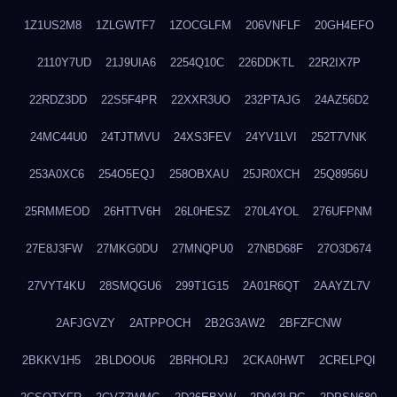
1Z1US2M8
1ZLGWTF7
1ZOCGLFM
206VNFLF
20GH4EFO
2110Y7UD
21J9UIA6
2254Q10C
226DDKTL
22R2IX7P
22RDZ3DD
22S5F4PR
22XXR3UO
232PTAJG
24AZ56D2
24MC44U0
24TJTMVU
24XS3FEV
24YV1LVI
252T7VNK
253A0XC6
254O5EQJ
258OBXAU
25JR0XCH
25Q8956U
25RMMEOD
26HTTV6H
26L0HESZ
270L4YOL
276UFPNM
27E8J3FW
27MKG0DU
27MNQPU0
27NBD68F
27O3D674
27VYT4KU
28SMQGU6
299T1G15
2A01R6QT
2AAYZL7V
2AFJGVZY
2ATPPOCH
2B2G3AW2
2BFZFCNW
2BKKV1H5
2BLDOOU6
2BRHOLRJ
2CKA0HWT
2CRELPQI