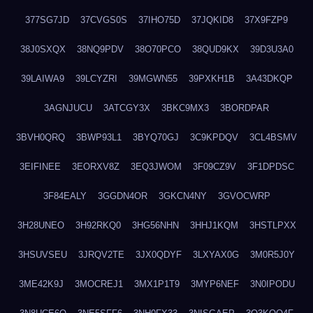
377SG7JD
37CVGS0S
37IHO75D
37JQKID8
37X9FZP9
38J0SXQX
38NQ9PDV
38O70PCO
38QUD9KX
39D3U3A0
39LAIWA9
39LCYZRI
39MGWN55
39PXKH1B
3A43DKQP
3AGNJUCU
3ATCGY3X
3BKC9MX3
3BORDPAR
3BVH0QRQ
3BWP93L1
3BYQ70GJ
3C9KPDQV
3CL4BSMV
3EIFINEE
3EORXV8Z
3EQ3JWOM
3F09CZ9V
3F1DPDSC
3F84EALY
3GGDN4OR
3GKCN4NY
3GVOCWRP
3H28UNEO
3H92RKQ0
3HG56NHN
3HHJ1KQM
3HSTLPXX
3HSUVSEU
3JRQV2TE
3JX0QDYF
3LXYAX0G
3M0R5J0Y
3ME42K9J
3MOCREJ1
3MX1P1T9
3MYP6NEF
3N0IPODU