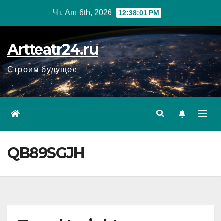
Перейти
Чт. Авг 6th, 2026
12:38:02 PM
к
содержанию
Artteatr24.ru
Строим будущее
QB89SGJH