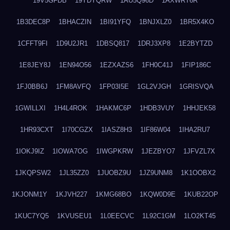
19V5GFDB
19YDYQRW
1AU5Q96D
1AXWRT6R
1B3DEC8P
1BHACZIN
1BI91YFQ
1BNJXLZ0
1BR5X4KO
1CFFT9FI
1D9U2JR1
1DBSQ817
1DRJ3XP8
1E2BYTZD
1E8JEY8J
1EN94O56
1EZXAZS6
1FH0C41J
1FIP186C
1FJ0BB6J
1FM8AVFQ
1FP03I5E
1GL2VJGH
1GRISVQA
1GWILLXI
1H4L4ROK
1HAKMC6P
1HDB3VUY
1HHJEK58
1HR93CXT
1I70CGZX
1IASZ8H3
1IF86W04
1IHA2RU7
1IOKJ9IZ
1IOWA7OG
1IWGPKRW
1JEZBYO7
1JFVZL7X
1JKQPSW2
1JL35ZZ0
1JUOBZ9U
1JZ9UNM8
1K1OOBX2
1KJONM1Y
1KJVH227
1KMG68BO
1KQW0D9E
1KUB22OP
1KUC7YQ5
1KVUSEU1
1L0EECVC
1L92C1GM
1LO2KT45