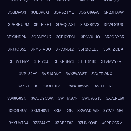
3N8UCE6Q
3NE5SFF6
3NH0FX33
3NISGAEP
3O3KQQ4F
3OBDFAXI
3OE9P0KI
3OPSZTYE
3OSK46GW
3P20H0VW
3PEBEUPM
3PFEI4E1
3PHQ0AXL
3PJX8KV3
3PWL81U6
3PX3NDPK
3QBNPSU7
3QPKYD3H
3R660UUO
3R8OBY8R
3RJJOB51
3RM5TAUQ
3RV0N612
3SRBQEDJ
3SXFZOBA
3TBVTN7Z
3TFI7CJL
3TKFBN73
3TTB618D
3TVMVY4A
3VPL82H9
3VS14DKC
3VX5WW8T
3VXFRWKX
3VZRTGEK
3W3MHD4O
3WAD8W9N
3WDTF1N3
3WI8G8SN
3WQDYCWK
3WTTA97N
3WU70G19
3X71FE60
3XC4DIU7
3XMIH0VI
3XMLLD4K
3XWW9P5D
3Y2Z2FMH
3YXUATB4
3Z3344KT
3ZBBJF82
3ZUNKQ9P
40PEO5RM