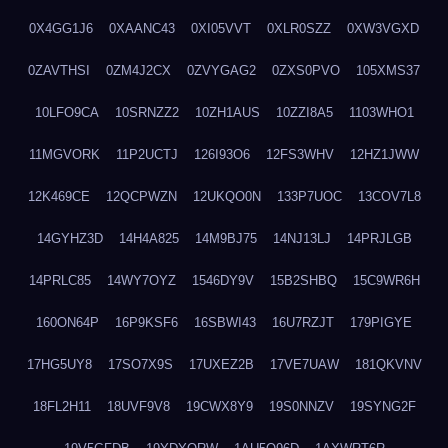
0X4GG1J6
0XAANC43
0XI05VVT
0XLR0SZZ
0XW3VGXD
0ZAVTHSI
0ZM4J2CX
0ZVYGAG2
0ZXS0PVO
105XMS37
10LFO9CA
10SRNZZ2
10ZH1AUS
10ZZI8A5
1103WHO1
11MGVORK
11P2UCTJ
126I93O6
12FS3WHV
12HZ1JWW
12K469CE
12QCPWZN
12UKQO0N
133P7UOC
13COV7L8
14GYHZ3D
14H4A825
14M9BJ75
14NJ13LJ
14PRJLGB
14PRLC85
14WY7OYZ
1546DY9V
15B2SHBQ
15C9WR6H
160ON64P
16P9KSF6
16SBWI43
16U7RZJT
179PIGYE
17HG5UY8
17SO7X9S
17UXEZ2B
17VE7UAW
181QKVNV
18FL2H11
18UVF9V8
19CWX8Y9
19S0NNZV
19SYNG2F