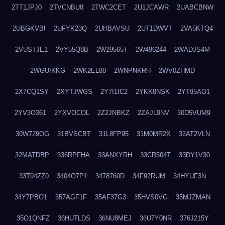
2TT1JPJ0
2TVCNBU8
2TWC2CET
2U1JCAWR
2UABCBNW
2UBGKVBI
2UFYK23Q
2UHBAVSU
2UT1DWVT
2VA5KTQ4
2VUSTJE1
2VY55Q8B
2W29565T
2W496244
2WADJS4M
2WGUIKKG
2WK2EL88
2WNPNKRH
2WV0ZHMD
2X7CQ1SY
2XYTJWGS
2Y7I1IC2
2YKK8NSK
2YT95AO1
2YV3O361
2YXVOCOL
2Z2JNBKZ
2ZAJL9NV
30D5VUM9
30W729OG
31BVSCBT
31L8FP95
31M0MR2X
32AT2VLN
32MATDBP
336RPFHA
33ANXYRH
33CR504T
33DY1V30
33T04ZZ0
3404O7P1
3478760D
34F92RUM
34HYUF3N
34Y7PBO1
357AGF1F
35AF37G3
35HVS0VG
35MJZMAN
35O1QNFZ
36HUTLDS
36NU8MEJ
36U7Y0NR
376J215Y