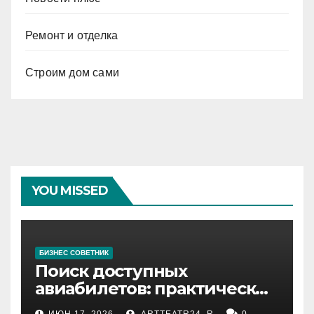
Ремонт и отделка
Строим дом сами
YOU MISSED
БИЗНЕС СОВЕТНИК
Поиск доступных
авиабилетов: практические
рекомендации
ИЮН 17, 2026
ARTTEATR24_R
0