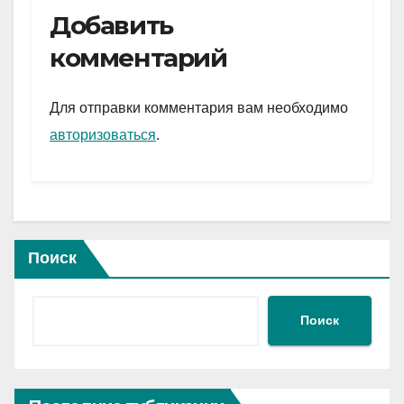
e
er
at
ail
р
Добавить
gr
s
а
комментарий
a
A
в
m
p
и
Для отправки комментария вам необходимо
p
ть
авторизоваться
.
Поиск
Поиск