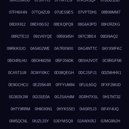
06VLOMOD
0755T7I3
077IRTEG
07ASX5QF
07BDB1DD
07FH6X4N
07TQ4ZU9
07UES9ES
07VPTDH1
08B99MM7
08DIX912
08EH3GS2
08EKQPQ9
08G6A3PD
08HJRZKG
08R2TE13
091V6YQE
0959345H
097C3BE4
09DI9AQ2
09RKK0JO
0A54G2WE
0A7RXWXI
0AG4NTTC
0AYXMFKC
0BO4RLHU
0BOHM258
0BPJ04DK
0BSHJVOT
0C9RGFN6
0CA5T1U9
0CMYI0KC
0D38QEGH
0DCJSPJ1
0DZMHHX1
0E9GCHCU
0EZ05K4R
0FFYUM84
0FLIL6GQ
0FXF2MUD
0G363XJW
0GI31E0A
0GJSAH4M
0GRH7XSL
0H17NT32
0H7Y9RRM
0H9OI0N1
0HYK5SEI
0IA5RSJ3
0IF4Y4UQ
0IM5QCNL
0IUZL33Y
0J6YMSQ9
0JAWX05J
0JMG9NJH