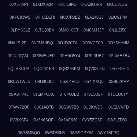
0JX5HAPI
0JXDX9ZM
0K8I19RD
0KA2KHRR
0KCE9EJG
0KFC83WS
0KHXDLT8
0KO7R0BZ
0LA240G7
0LIQ91PM
0LPY3G1Z
0LTLQ0B4
0M40H0CT
0MCMJJJP
0N1LZI50
0NALSI2P
0NFM8HBQ
0O1D2CFA
0O3VCZC0
0OY5HHNM
0P2UDQV4
0P3WEUER
0PHNO5Y4
0PPJIUB7
0PUMEZB4
0QLRKCUP
0QO261FR
0QR27BKM
0QV0STGJ
0R7FXEI4
0RCWTWLK
0RH9C3CH
0S284R8O
0S4IXXQE
0S9E2KPP
0SA9HP4L
0T1MPQXC
0T8PUJB2
0T9LQ0SF
0TDEQ0TY
0TWV72OF
0U01AD7B
0U56W7B0
0UDKWD5I
0UELVNFD
0V2IXSF4
0V3N6SQF
0VJAC930
0VY5ZG3D
0W3LZD86
0W58MBQO
0W5D86N5
0W8SOPXW
0WY1BFPQ