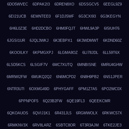
6DO5WVEC
6DPAK2I3
6DREN8XO
6DSSGCV5
6EEGL9Z9
6EI21UCB
6EMNTEE0
6F1DJ5WF
6G3CXI93
6G3KEGYN
6H6L0Z3E
6HD2DCBO
6HM0FQJT
6HWL9A3P
6I5IUH76
6JGSI1UR
6JQL3WKJ
6K3EBPX1
6K3WDMWT
6KDND60Z
6KOOILKY
6KPMGXPJ
6LGMA8OZ
6LI78JDL
6LL59T6X
6LSD5KCS
6LSGIF7V
6MC7XUTQ
6MNBISNE
6MRU4GHW
6MRWI2FW
6MUKQ2Q2
6N6MCPD2
6N8H9PB2
6NS1JPER
6NTR3U7I
6OXMG49D
6PHYGAFF
6PM1Z7A5
6PO2WC0X
6PPNPOF5
6Q23B2FW
6QE19FL3
6QEEKCMR
6QKOAUOS
6QVIJ1K1
6R431JL5
6RGMWOLX
6RKWC57X
6RMKNV3X
6RV8LARZ
6SBTC8OR
6T3R3AJM
6TKE2JE3