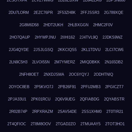
2CSOTXFR
2CVZ7WMG
2D26EBXW
2D942LRG
2DPSN680
2DU7LORM
2EZC76PR
2F53ZH8K
2FFJSSR3
2G789XQE
2G8M6D58
2HDT2UKH
2HLBXGGN
2HMC2F0V
2HO7QAUP
2HYWPJNU
2IIHI162
2J4TVL9Q
2JDKS9WZ
2JG4QYDE
2JSJLGSQ
2KKCIQS5
2KL1TDVU
2LCI7CW6
2LN9C5H3
2LVOI55N
2M7YMERZ
2MIQDBKK
2N165DB2
2NFH8OET
2NXDJSMA
2OC6YQYJ
2ODHTNIQ
2OYOC8EB
2P5KVO7J
2PB26F91
2PFU2MB3
2PGICZT7
2PJA33U1
2PK01RCU
2Q6V9UEG
2QFIABDG
2QYABSTR
2R02B74P
2RPXRAZM
2SAV54DE
2SS1XHM0
2T0TIR21
2T4QFIOC
2T8M8OOV
2TGAD2ZO
2TMUAAY5
2TOT3HO1