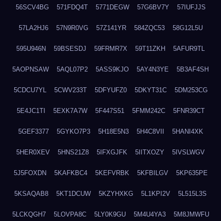
56SCV4BG
571FDQ4T
5771DEGW
57G6BV7Y
57IUFJJS
57LA2HJ6
57N9R0VG
57Z141YR
584ZQC53
58G12L5U
595U946N
59BSESDJ
59FRMR7X
59T11ZKH
5AFUR9TL
5AOPNSAW
5AQL07P2
5ASS9KJO
5AY4N3YE
5B3AF4SH
5CDCU7YL
5CWV233T
5DFYUFZ0
5DKYT31C
5DM253CG
5E4JC1TI
5EXK7A7W
5F447S51
5FMM242C
5FNR39CT
5GEF3377
5GYKO7P3
5H18E5N3
5H4C8VII
5HANI4XK
5HER0XEV
5HNS21Z8
5IFXGJFK
5IITXOZY
5IVSLWGV
5J5FOXDN
5KAFKBC4
5KEFVRBK
5KFBILGV
5KP635PE
5KSAQAB8
5KT1DCUW
5KZYHXKG
5L1KPI2V
5L515L3S
5LCKQGH7
5LOVPA8C
5LY0K9GU
5M4U4YA3
5M8JMWFU