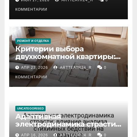
КОММЕНТАРИИ
РЕМОНТ И ОТДЕЛКА
Критерии выбора
двухкомнатной квартиры:
планировка, площадь,
АПР 23, 2026
ARTTEATR24_R
0
состояние и документация
КОММЕНТАРИИ
UNCATEGORISED
Адаптивная
электродинамика страсти:
влияние анализа
АПР 16, 2026
ARTTEATR24_R
0