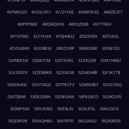
4TSJ6PJX
4U48QGQ2
4UMM8LXA
4UNHPQM1
4URT243L
4VFMWJZ0
4VGSLXPJ
4VJZYO02
4VNW7KSQ
4W6ZE1F7
4WP2PW82
4WQWQXX8
4WXQZN38
4X7TT8GV
4XYOT662
4XZYAUHI
4YQHH612
4Z52SO0V
4ZP14UIL
4ZVGSBH0
50JO9B1K
50KZ2V9P
50NNJN5E
50S8F1Z0
510NBX1W
5160U7JM
51D7XGKL
51JUGSIB
51MY24WU
51VJOSDY
51ZE8MKB
522X4O28
52D4GH9B
52FJKYTB
52MOA4HC
52SYO0Q2
52TPECFV
52W5K0BY
52XXY91Q
53ATDBWI
53EKZAMH
53Z8FUAW
54PKU5CO
551HGV0S
553WPS4S
55FLR3W1
55IE9L4V
55JKJF3L
55NCOA72
55QDIRSM
55XAQHMU
56975PIR
56GSA0U2
56QN3KEB