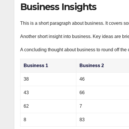
р
Business Insights
p
а
p
в
This is a short paragraph about business. It covers s
и
Another short insight into business. Key ideas are bri
т
ь
A concluding thought about business to round off the 
Business 1
Business 2
38
46
43
66
62
7
8
83