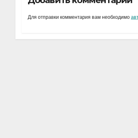
Добавить комментарий
gr
s
а
a
A
в
Для отправки комментария вам необходимо
ав
m
p
и
p
ть