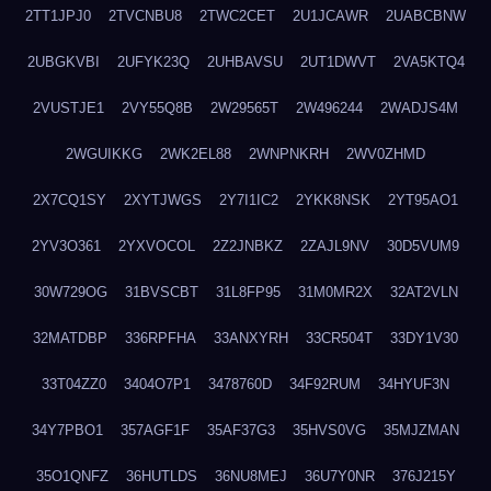
2TT1JPJ0
2TVCNBU8
2TWC2CET
2U1JCAWR
2UABCBNW
2UBGKVBI
2UFYK23Q
2UHBAVSU
2UT1DWVT
2VA5KTQ4
2VUSTJE1
2VY55Q8B
2W29565T
2W496244
2WADJS4M
2WGUIKKG
2WK2EL88
2WNPNKRH
2WV0ZHMD
2X7CQ1SY
2XYTJWGS
2Y7I1IC2
2YKK8NSK
2YT95AO1
2YV3O361
2YXVOCOL
2Z2JNBKZ
2ZAJL9NV
30D5VUM9
30W729OG
31BVSCBT
31L8FP95
31M0MR2X
32AT2VLN
32MATDBP
336RPFHA
33ANXYRH
33CR504T
33DY1V30
33T04ZZ0
3404O7P1
3478760D
34F92RUM
34HYUF3N
34Y7PBO1
357AGF1F
35AF37G3
35HVS0VG
35MJZMAN
35O1QNFZ
36HUTLDS
36NU8MEJ
36U7Y0NR
376J215Y