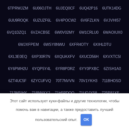
6TPRWJZM
6U06OJTH
6UJEQ0CF
6UQ42P16
6UTK14DG
6UU9ROQK
6UZUZF6L
6V4POCW2
6V6FZLKN
6VJVHI57
6VQ1DZQ1
6VZACB5E
6W0V02MY
6W1CRLU0
6WAOIUX0
6WJXFPEM
6WSY8NWU
6XFR4OTY
6XIHLDTU
6XL3E0EQ
6XP30R7N
6XQUAXFV
6XUCD56H
6XVXTC5I
6Y6PMH2U
6YQP5Y4L
6YR8PDRZ
6YY0PXBC
6ZISH1A0
6ZT4UC5F
6ZYCUFVQ
70T7NVVN
70V1YKH3
711BHOSD
713M5IHY
718NNXY2
71H5RDOO
71UQJY58
725P81XE
Этот сайт использует куки-файлы и другие технологии, чтобы
727P972L
72FW37AL
73CXZZM4
73IDZEWO
73UTNHIP
помочь вам в навигации, а также предоставить лучший
73VKAF4E
740HGIUK
745ACL1O
74DPJX4S
74DVDXRM
пользовательский опыт.
OK