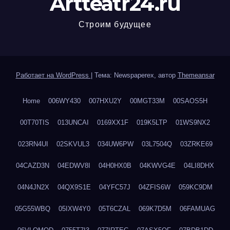
Artteatr24.ru
Строим будущее
Работает на WordPress
|
Тема: Newspaperex, автор
Themeansar
Home
006WY430
007HXU2Y
00MGT33M
00SAOS5H
00T70TIS
013UNCAI
0169XX1F
019K5LTP
01WS9NX2
023RN4UI
02SKVUL3
034UW6PW
03L7504Q
03ZRKE69
04CAZD3N
04EDWV8I
04H0HX0B
04KWVG4E
04LI8DHX
04N4JN2X
04QX9S1E
04YFC57J
04ZFIS6W
059KC9DM
05G55WBQ
05IXW4Y0
05T6CZAL
069K7D5M
06FAMUAG