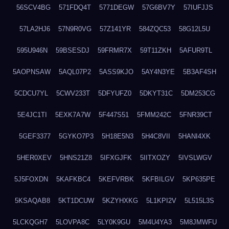
56SCV4BG
571FDQ4T
5771DEGW
57G6BV7Y
57IUFJJS
57LA2HJ6
57N9R0VG
57Z141YR
584ZQC53
58G12L5U
595U946N
59BSESDJ
59FRMR7X
59T11ZKH
5AFUR9TL
5AOPNSAW
5AQL07P2
5ASS9KJO
5AY4N3YE
5B3AF4SH
5CDCU7YL
5CWV233T
5DFYUFZ0
5DKYT31C
5DM253CG
5E4JC1TI
5EXK7A7W
5F447S51
5FMM242C
5FNR39CT
5GEF3377
5GYKO7P3
5H18E5N3
5H4C8VII
5HANI4XK
5HER0XEV
5HNS21Z8
5IFXGJFK
5IITXOZY
5IVSLWGV
5J5FOXDN
5KAFKBC4
5KEFVRBK
5KFBILGV
5KP635PE
5KSAQAB8
5KT1DCUW
5KZYHXKG
5L1KPI2V
5L515L3S
5LCKQGH7
5LOVPA8C
5LY0K9GU
5M4U4YA3
5M8JMWFU