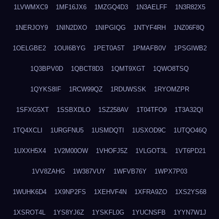
1LVWMXC9
1MF16JX6
1MZGQ4D3
1N3AELFF
1N3R82X5
1NERJOY9
1NIN2DXO
1NIPGIQG
1NTYF4RH
1NZ06F8Q
1OELGBE2
1OUI6BYG
1PET0A5T
1PMAFB0V
1PSGIWB2
1Q3BPV0D
1QBCT8D3
1QMT9XGT
1QWO8TSQ
1QYKS8IF
1RCW99QZ
1RDUWSSK
1RYOMZPR
1SFXG5XT
1SSBXDLO
1SZ258AV
1T04TFO9
1T3A32QI
1TQ4XCLI
1URGFNU5
1USMDQTI
1USXOD9C
1UTQO46Q
1UXXH5X4
1V2M00OW
1VHOFJ5Z
1VLGOT3L
1VT6PD21
1VV8ZAHG
1W387VUY
1WFVB76Y
1WPX7P03
1WUHK6D4
1X9NP2FS
1XEHVF4N
1XFRA9ZO
1XS2YS68
1XSROT4L
1YS8YJ6Z
1YSKFL0G
1YUCNSFB
1YYN7W1J