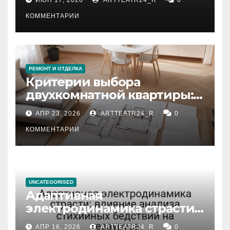
КОММЕНТАРИИ
РЕМОНТ И ОТДЕЛКА
Критерии выбора
двухкомнатной квартиры:
планировка, площадь,
АПР 23, 2026
ARTTEATR24_R
0
состояние и документация
КОММЕНТАРИИ
UNCATEGORISED
Адаптивная
электродинамика страсти:
влияние анализа
АПР 16, 2026
ARTTEATR24_R
0