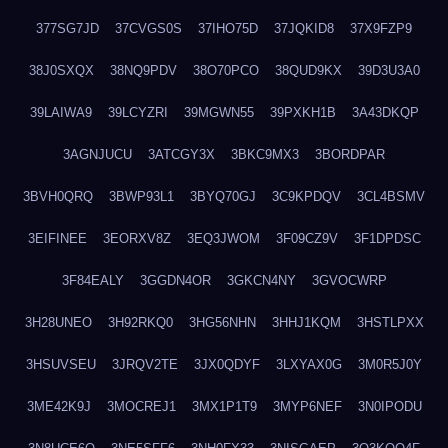
377SG7JD
37CVGS0S
37IHO75D
37JQKID8
37X9FZP9
38J0SXQX
38NQ9PDV
38O70PCO
38QUD9KX
39D3U3A0
39LAIWA9
39LCYZRI
39MGWN55
39PXKH1B
3A43DKQP
3AGNJUCU
3ATCGY3X
3BKC9MX3
3BORDPAR
3BVH0QRQ
3BWP93L1
3BYQ70GJ
3C9KPDQV
3CL4BSMV
3EIFINEE
3EORXV8Z
3EQ3JWOM
3F09CZ9V
3F1DPDSC
3F84EALY
3GGDN4OR
3GKCN4NY
3GVOCWRP
3H28UNEO
3H92RKQ0
3HG56NHN
3HHJ1KQM
3HSTLPXX
3HSUVSEU
3JRQV2TE
3JX0QDYF
3LXYAX0G
3M0R5J0Y
3ME42K9J
3MOCREJ1
3MX1P1T9
3MYP6NEF
3N0IPODU