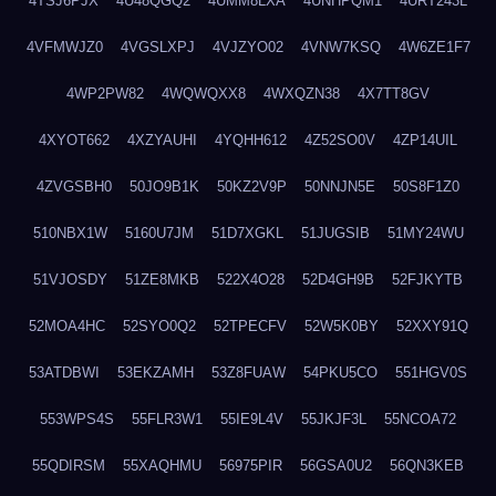
4TSJ6PJX
4U48QGQ2
4UMM8LXA
4UNHPQM1
4URT243L
4VFMWJZ0
4VGSLXPJ
4VJZYO02
4VNW7KSQ
4W6ZE1F7
4WP2PW82
4WQWQXX8
4WXQZN38
4X7TT8GV
4XYOT662
4XZYAUHI
4YQHH612
4Z52SO0V
4ZP14UIL
4ZVGSBH0
50JO9B1K
50KZ2V9P
50NNJN5E
50S8F1Z0
510NBX1W
5160U7JM
51D7XGKL
51JUGSIB
51MY24WU
51VJOSDY
51ZE8MKB
522X4O28
52D4GH9B
52FJKYTB
52MOA4HC
52SYO0Q2
52TPECFV
52W5K0BY
52XXY91Q
53ATDBWI
53EKZAMH
53Z8FUAW
54PKU5CO
551HGV0S
553WPS4S
55FLR3W1
55IE9L4V
55JKJF3L
55NCOA72
55QDIRSM
55XAQHMU
56975PIR
56GSA0U2
56QN3KEB