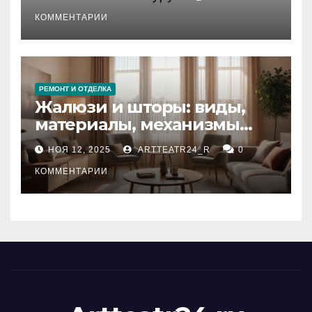
стихийных бедствий на
тезауруса
КОММЕНТАРИИ
РЕМОНТ И ОТДЕЛКА
Жалюзи и шторы: виды,
материалы, механизмы
управления и уход
НОЯ 12, 2025
ARTTEATR24_R
0
КОММЕНТАРИИ