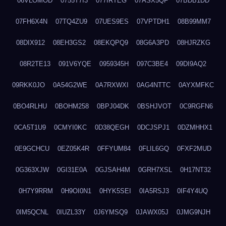
06VLOMOD
0755T7I3
077IRTEG
07ASX5QF
07BDB1DD
07FH6X4N
07TQ4ZU9
07UES9ES
07VPTDH1
08B99MM7
08DIX912
08EH3GS2
08EKQPQ9
08G6A3PD
08HJRZKG
08R2TE13
091V6YQE
0959345H
097C3BE4
09DI9AQ2
09RKK0JO
0A54G2WE
0A7RXWXI
0AG4NTTC
0AYXMFKC
0BO4RLHU
0BOHM258
0BPJ04DK
0BSHJVOT
0C9RGFN6
0CA5T1U9
0CMYI0KC
0D38QEGH
0DCJSPJ1
0DZMHHX1
0E9GCHCU
0EZ05K4R
0FFYUM84
0FLIL6GQ
0FXF2MUD
0G363XJW
0GI31E0A
0GJSAH4M
0GRH7XSL
0H17NT32
0H7Y9RRM
0H9OI0N1
0HYK5SEI
0IA5RSJ3
0IF4Y4UQ
0IM5QCNL
0IUZL33Y
0J6YMSQ9
0JAWX05J
0JMG9NJH