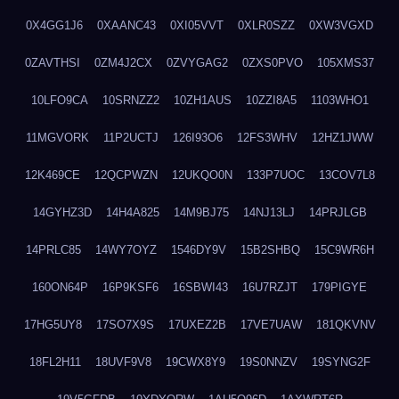
0X4GG1J6
0XAANC43
0XI05VVT
0XLR0SZZ
0XW3VGXD
0ZAVTHSI
0ZM4J2CX
0ZVYGAG2
0ZXS0PVO
105XMS37
10LFO9CA
10SRNZZ2
10ZH1AUS
10ZZI8A5
1103WHO1
11MGVORK
11P2UCTJ
126I93O6
12FS3WHV
12HZ1JWW
12K469CE
12QCPWZN
12UKQO0N
133P7UOC
13COV7L8
14GYHZ3D
14H4A825
14M9BJ75
14NJ13LJ
14PRJLGB
14PRLC85
14WY7OYZ
1546DY9V
15B2SHBQ
15C9WR6H
160ON64P
16P9KSF6
16SBWI43
16U7RZJT
179PIGYE
17HG5UY8
17SO7X9S
17UXEZ2B
17VE7UAW
181QKVNV
18FL2H11
18UVF9V8
19CWX8Y9
19S0NNZV
19SYNG2F