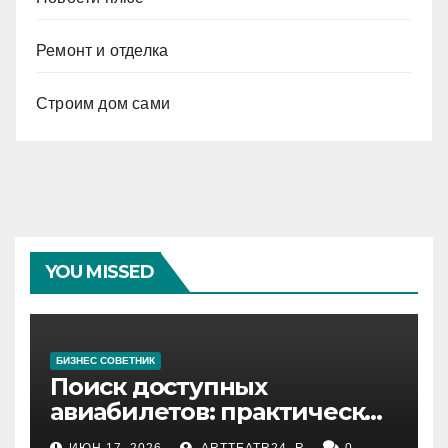
Ремонт и отделка
Строим дом сами
YOU MISSED
БИЗНЕС СОВЕТНИК
Поиск доступных
авиабилетов: практические
рекомендации
ИЮН 17, 2026
ARTTEATR24_R
0