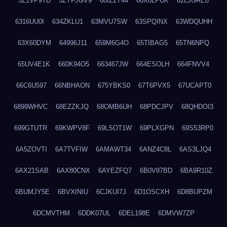
5Z1VP9TD
5ZYFJGV9
60IZ2Y44
60X8LPUK
62LJGRE8
6316UU0I
634ZKLU1
63MVU7SW
63SPQINX
63WDQUHH
63X60DYM
64996J11
659M6G4O
65TIBAG5
65TN6NPQ
65UV4E1K
660K94O5
663467JW
664ESOLH
664FNVV4
66C6U597
66NBHAON
675YBKS0
67T6PVX5
67UCAPT0
6899WHVC
68EZZKJQ
68OMB6UH
68PDCJPV
68QHDOI3
699GTUTR
69KWPV8F
69LSOT1W
69PLXGPN
69S53RP0
6A5ZOVTI
6A7TVFIW
6AMAWT34
6ANZ4C8L
6AS3LJQ4
6AX21SAB
6AX80CNX
6AYEZFQ7
6B0V87BD
6BA9R10Z
6BUMJY5E
6BVXINIU
6CJKUI7J
6D1OSCXH
6D8BUPZM
6DCMVTHM
6DDK07UL
6DEL198E
6DMVW7ZP