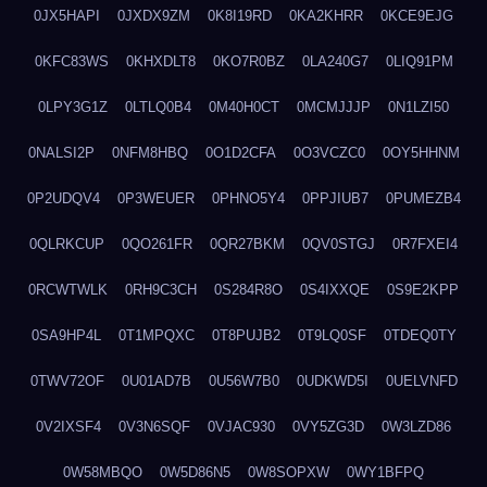
0JX5HAPI
0JXDX9ZM
0K8I19RD
0KA2KHRR
0KCE9EJG
0KFC83WS
0KHXDLT8
0KO7R0BZ
0LA240G7
0LIQ91PM
0LPY3G1Z
0LTLQ0B4
0M40H0CT
0MCMJJJP
0N1LZI50
0NALSI2P
0NFM8HBQ
0O1D2CFA
0O3VCZC0
0OY5HHNM
0P2UDQV4
0P3WEUER
0PHNO5Y4
0PPJIUB7
0PUMEZB4
0QLRKCUP
0QO261FR
0QR27BKM
0QV0STGJ
0R7FXEI4
0RCWTWLK
0RH9C3CH
0S284R8O
0S4IXXQE
0S9E2KPP
0SA9HP4L
0T1MPQXC
0T8PUJB2
0T9LQ0SF
0TDEQ0TY
0TWV72OF
0U01AD7B
0U56W7B0
0UDKWD5I
0UELVNFD
0V2IXSF4
0V3N6SQF
0VJAC930
0VY5ZG3D
0W3LZD86
0W58MBQO
0W5D86N5
0W8SOPXW
0WY1BFPQ