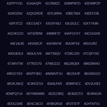
418TPYOG
41A6AQPI
41CR68ZC
428MPM7O
42EW9PZP
42HIOZNV
42QOZROE
437L5RRA
43BE766X
43EEF23E
43IP3TZ3
43OJ1AEY
43SSFXBJ
43U16JLC
43XY7A9N
441OKOJO
4474ZR0W
4489NF37
44AFGVXY
44CGH1H9
44E14L85
44VA5KJF
44XI8AFW
45A3IPS9
4601IURZ
46DGB3L9
46DLKJV6
46KT56QV
4728GJZN
47CQFY0O
47JMVITW
47TRZS70
47W8J2J2
48QJBQ0X
49MZ8W4O
49R1GYE9
49SPF3MJ
49WWVPJU
4B13IA3F
4B1N5SGO
4BOKJ6KQ
4C9HCESS
4D64LFAR
4D90P4CC
4DV2LKB3
4DWPQY14
4DYW6NWM
4DZ5J3RQ
4E402GTO
4E4R43JK
4EE6J1ME
4ENC34CO
4F88GRG8
4FDT5ITF
4GHTKFV1