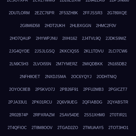
2CSOTXFR
2CVZ7WMG
2D26EBXW
2D942LRG
2DPSN680
2DU7LORM
2EZC76PR
2F53ZH8K
2FFJSSR3
2G789XQE
2G8M6D58
2HDT2UKH
2HLBXGGN
2HMC2F0V
2HO7QAUP
2HYWPJNU
2IIHI162
2J4TVL9Q
2JDKS9WZ
2JG4QYDE
2JSJLGSQ
2KKCIQS5
2KL1TDVU
2LCI7CW6
2LN9C5H3
2LVOI55N
2M7YMERZ
2MIQDBKK
2N165DB2
2NFH8OET
2NXDJSMA
2OC6YQYJ
2ODHTNIQ
2OYOC8EB
2P5KVO7J
2PB26F91
2PFU2MB3
2PGICZT7
2PJA33U1
2PK01RCU
2Q6V9UEG
2QFIABDG
2QYABSTR
2R02B74P
2RPXRAZM
2SAV54DE
2SS1XHM0
2T0TIR21
2T4QFIOC
2T8M8OOV
2TGAD2ZO
2TMUAAY5
2TOT3HO1