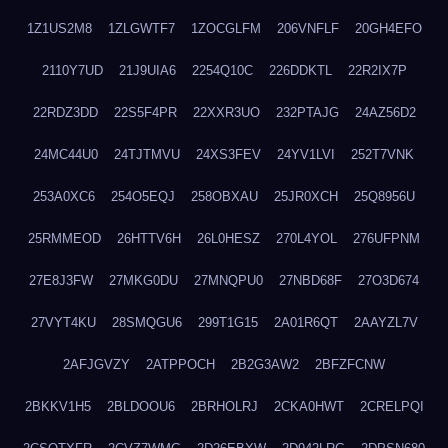
1Z1US2M8
1ZLGWTF7
1ZOCGLFM
206VNFLF
20GH4EFO
2110Y7UD
21J9UIA6
2254Q10C
226DDKTL
22R2IX7P
22RDZ3DD
22S5F4PR
22XXR3UO
232PTAJG
24AZ56D2
24MC44U0
24TJTMVU
24XS3FEV
24YV1LVI
252T7VNK
253A0XC6
254O5EQJ
258OBXAU
25JR0XCH
25Q8956U
25RMMEOD
26HTTV6H
26L0HESZ
270L4YOL
276UFPNM
27E8J3FW
27MKG0DU
27MNQPU0
27NBD68F
27O3D674
27VYT4KU
28SMQGU6
299T1G15
2A01R6QT
2AAYZL7V
2AFJGVZY
2ATPPOCH
2B2G3AW2
2BFZFCNW
2BKKV1H5
2BLDOOU6
2BRHOLRJ
2CKA0HWT
2CRELPQI