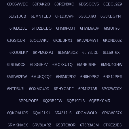
6DO5WVEC
6DPAK2I3
6DREN8XO
6DSSGCV5
6EEGL9Z9
6EI21UCB
6EMNTEE0
6F1DJ5WF
6G3CXI93
6G3KEGYN
6H6L0Z3E
6HD2DCBO
6HM0FQJT
6HWL9A3P
6I5IUH76
6JGSI1UR
6JQL3WKJ
6K3EBPX1
6K3WDMWT
6KDND60Z
6KOOILKY
6KPMGXPJ
6LGMA8OZ
6LI78JDL
6LL59T6X
6LSD5KCS
6LSGIF7V
6MC7XUTQ
6MNBISNE
6MRU4GHW
6MRWI2FW
6MUKQ2Q2
6N6MCPD2
6N8H9PB2
6NS1JPER
6NTR3U7I
6OXMG49D
6PHYGAFF
6PM1Z7A5
6PO2WC0X
6PPNPOF5
6Q23B2FW
6QE19FL3
6QEEKCMR
6QKOAUOS
6QVIJ1K1
6R431JL5
6RGMWOLX
6RKWC57X
6RMKNV3X
6RV8LARZ
6SBTC8OR
6T3R3AJM
6TKE2JE3