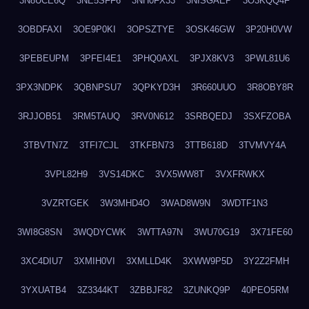
3N8UCE6Q
3NE5SFF6
3NH0FX33
3NISGAEP
3O3KQQ4F
3OBDFAXI
3OE9P0KI
3OPSZTYE
3OSK46GW
3P20H0VW
3PEBEUPM
3PFEI4E1
3PHQ0AXL
3PJX8KV3
3PWL81U6
3PX3NDPK
3QBNPSU7
3QPKYD3H
3R660UUO
3R8OBY8R
3RJJOB51
3RM5TAUQ
3RV0N612
3SRBQEDJ
3SXFZOBA
3TBVTN7Z
3TFI7CJL
3TKFBN73
3TTB618D
3TVMVY4A
3VPL82H9
3VS14DKC
3VX5WW8T
3VXFRWKX
3VZRTGEK
3W3MHD4O
3WAD8W9N
3WDTF1N3
3WI8G8SN
3WQDYCWK
3WTTA97N
3WU70G19
3X71FE60
3XC4DIU7
3XMIH0VI
3XMLLD4K
3XWW9P5D
3Y2Z2FMH
3YXUATB4
3Z3344KT
3ZBBJF82
3ZUNKQ9P
40PEO5RM