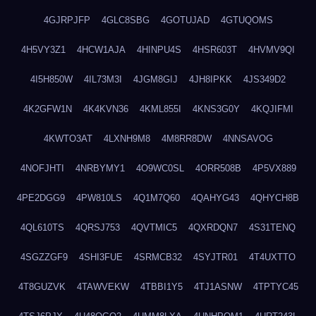
4GJRPJFP
4GLC8SBG
4GOTUJAD
4GTUQOMS
4H5VY3Z1
4HCW1AJA
4HINPU4S
4HSR603T
4HVMV9QI
4I5H850W
4IL73M3I
4JGM8GIJ
4JH8IPKK
4JS349D2
4K2GFW1N
4K4KVN36
4KML855I
4KNS3G0Y
4KQJIFMI
4KWTO3AT
4LXNH9M8
4M8RR8DW
4NNSAVOG
4NOFJHTI
4NRBYMY1
4O9WC0SL
4ORR508B
4P5VX889
4PE2DGG9
4PW810LS
4Q1M7Q60
4QAHYG43
4QHYCH8B
4QL610TS
4QRSJ753
4QVTMIC5
4QXRDQN7
4S31TENQ
4SGZZGF9
4SHI3FUE
4SRMCB32
4SYJTR01
4T4UXTTO
4T8GUZVK
4TAWVEKW
4TBBI1Y5
4TJ1ASNW
4TPTYC45