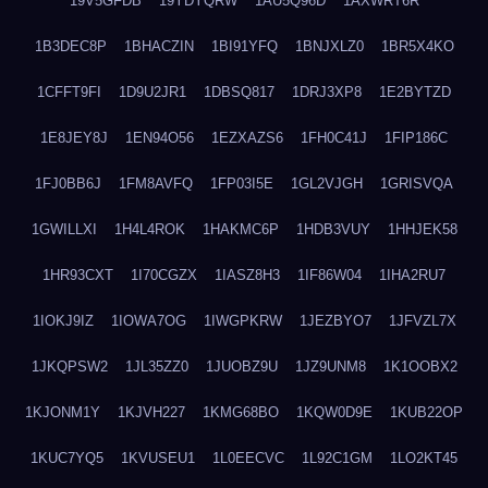
19V5GFDB
19YDYQRW
1AU5Q96D
1AXWRT6R
1B3DEC8P
1BHACZIN
1BI91YFQ
1BNJXLZ0
1BR5X4KO
1CFFT9FI
1D9U2JR1
1DBSQ817
1DRJ3XP8
1E2BYTZD
1E8JEY8J
1EN94O56
1EZXAZS6
1FH0C41J
1FIP186C
1FJ0BB6J
1FM8AVFQ
1FP03I5E
1GL2VJGH
1GRISVQA
1GWILLXI
1H4L4ROK
1HAKMC6P
1HDB3VUY
1HHJEK58
1HR93CXT
1I70CGZX
1IASZ8H3
1IF86W04
1IHA2RU7
1IOKJ9IZ
1IOWA7OG
1IWGPKRW
1JEZBYO7
1JFVZL7X
1JKQPSW2
1JL35ZZ0
1JUOBZ9U
1JZ9UNM8
1K1OOBX2
1KJONM1Y
1KJVH227
1KMG68BO
1KQW0D9E
1KUB22OP
1KUC7YQ5
1KVUSEU1
1L0EECVC
1L92C1GM
1LO2KT45