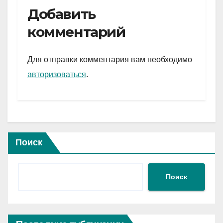
e
er
at
ail
р
Добавить
gr
s
а
комментарий
a
A
в
m
p
и
Для отправки комментария вам необходимо
p
ть
авторизоваться
.
Поиск
Поиск