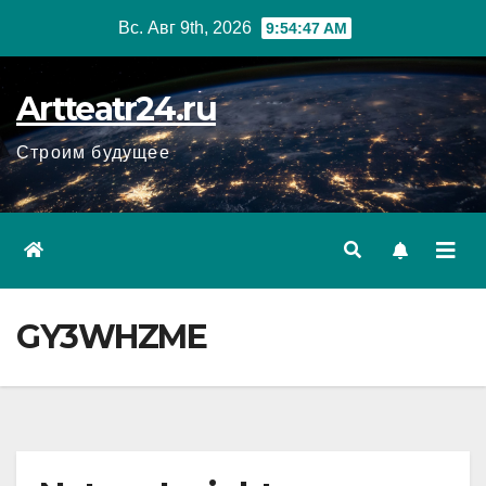
Перейти
Вс. Авг 9th, 2026
9:54:48 AM
к
содержанию
Artteatr24.ru
Строим будущее
GY3WHZME