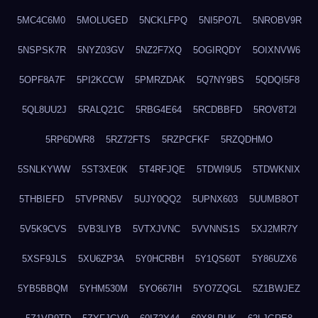
5MC4C6M0
5MOLUGED
5NCKLFPQ
5NI5PO7L
5NROBV9R
5NSPSK7R
5NYZ03GV
5NZ2F7XQ
5OGIRQDY
5OIXNVW6
5OPF8A7F
5PI2KCCW
5PMRZDAK
5Q7NY9BS
5QDQI5F8
5QL8UU2J
5RALQ21C
5RBG4E64
5RCDBBFD
5ROV8T2I
5RP6DWR8
5RZ72FTS
5RZPCFKF
5RZQDHMO
5SNLKYWW
5ST3XE0K
5T4RFJQE
5TDWI9U5
5TDWKNIX
5THBIEFD
5TVPRN5V
5UJY0QQ2
5UPNX603
5UUMB8OT
5V5K9CVS
5VB3LIYB
5VTXJVNC
5VVNNS1S
5XJ2MR7Y
5XSF9JLS
5XU6ZP3A
5Y0HCRBH
5Y1QS60T
5Y86UZX6
5YB5BBQM
5YHM530M
5YO667IH
5YO7ZQGL
5Z1BWJEZ