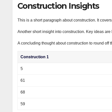
р
Construction Insights
p
а
p
в
This is a short paragraph about construction. It cover
и
Another short insight into construction. Key ideas are 
т
ь
A concluding thought about construction to round off t
Construction 1
5
61
68
59