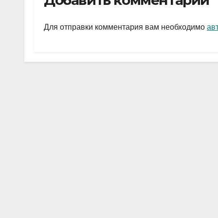
Добавить комментарий
gr
s
а
a
A
в
Для отправки комментария вам необходимо
ав
m
p
и
p
ть