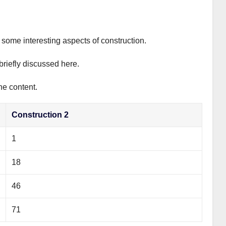
s some interesting aspects of construction.
briefly discussed here.
he content.
Construction 2
1
18
46
71