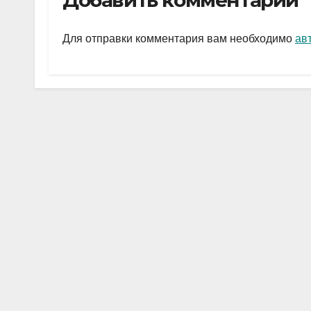
Добавить комментарий
gr
s
а
a
A
в
Для отправки комментария вам необходимо
ав
m
p
и
p
ть