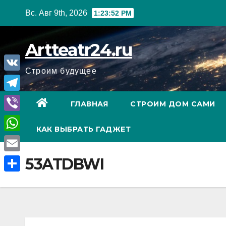
Перейти
Вс. Авг 9th, 2026
1:23:53 PM
к
содержанию
Artteatr24.ru
Строим будущее
V
K
T
ГЛАВНАЯ
СТРОИМ ДОМ САМИ
e
V
КАК ВЫБРАТЬ ГАДЖЕТ
l
i
W
e
b
h
E
53ATDBWI
g
e
a
m
r
О
r
t
a
a
т
s
i
m
п
A
l