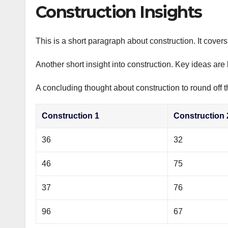
р
Construction Insights
p
а
p
в
This is a short paragraph about construction. It cover
и
Another short insight into construction. Key ideas are 
т
ь
A concluding thought about construction to round off t
Construction 1
Construction 
36
32
46
75
37
76
96
67