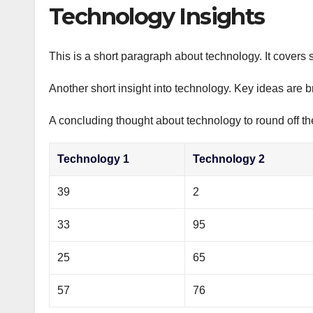
р
Technology Insights
p
а
p
в
This is a short paragraph about technology. It covers 
и
Another short insight into technology. Key ideas are b
т
ь
A concluding thought about technology to round off th
Technology 1
Technology 2
39
2
33
95
25
65
57
76