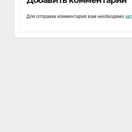
Добавить комментарий
gr
s
а
a
A
в
Для отправки комментария вам необходимо
ав
m
p
и
p
ть