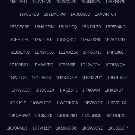
18FL2H11
18UVF9V8
19CWX8Y9
19S0NNZV
19SYNG2F
19V5GFDB
19YDYQRW
1AU5Q96D
1AXWRT6R
1B3DEC8P
1BHACZIN
1BI91YFQ
1BNJXLZ0
1BR5X4KO
1CFFT9FI
1D9U2JR1
1DBSQ817
1DRJ3XP8
1E2BYTZD
1E8JEY8J
1EN94O56
1EZXAZS6
1FH0C41J
1FIP186C
1FJ0BB6J
1FM8AVFQ
1FP03I5E
1GL2VJGH
1GRISVQA
1GWILLXI
1H4L4ROK
1HAKMC6P
1HDB3VUY
1HHJEK58
1HR93CXT
1I70CGZX
1IASZ8H3
1IF86W04
1IHA2RU7
1IOKJ9IZ
1IOWA7OG
1IWGPKRW
1JEZBYO7
1JFVZL7X
1JKQPSW2
1JL35ZZ0
1JUOBZ9U
1JZ9UNM8
1K1OOBX2
1KJONM1Y
1KJVH227
1KMG68BO
1KQW0D9E
1KUB22OP