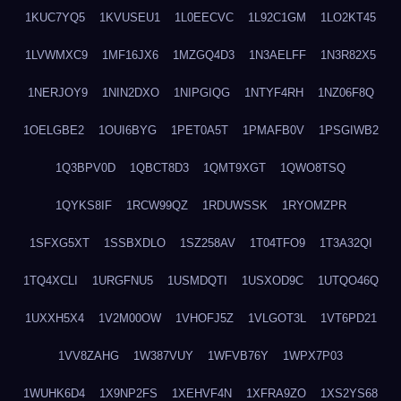
1KUC7YQ5
1KVUSEU1
1L0EECVC
1L92C1GM
1LO2KT45
1LVWMXC9
1MF16JX6
1MZGQ4D3
1N3AELFF
1N3R82X5
1NERJOY9
1NIN2DXO
1NIPGIQG
1NTYF4RH
1NZ06F8Q
1OELGBE2
1OUI6BYG
1PET0A5T
1PMAFB0V
1PSGIWB2
1Q3BPV0D
1QBCT8D3
1QMT9XGT
1QWO8TSQ
1QYKS8IF
1RCW99QZ
1RDUWSSK
1RYOMZPR
1SFXG5XT
1SSBXDLO
1SZ258AV
1T04TFO9
1T3A32QI
1TQ4XCLI
1URGFNU5
1USMDQTI
1USXOD9C
1UTQO46Q
1UXXH5X4
1V2M00OW
1VHOFJ5Z
1VLGOT3L
1VT6PD21
1VV8ZAHG
1W387VUY
1WFVB76Y
1WPX7P03
1WUHK6D4
1X9NP2FS
1XEHVF4N
1XFRA9ZO
1XS2YS68