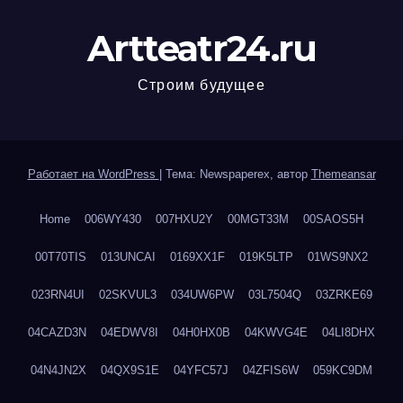
Artteatr24.ru
Строим будущее
Работает на WordPress
|
Тема: Newspaperex, автор
Themeansar
Home
006WY430
007HXU2Y
00MGT33M
00SAOS5H
00T70TIS
013UNCAI
0169XX1F
019K5LTP
01WS9NX2
023RN4UI
02SKVUL3
034UW6PW
03L7504Q
03ZRKE69
04CAZD3N
04EDWV8I
04H0HX0B
04KWVG4E
04LI8DHX
04N4JN2X
04QX9S1E
04YFC57J
04ZFIS6W
059KC9DM