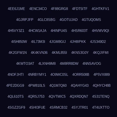
4EE6J1ME
4ENC34CO
4F88GRG8
4FDT5ITF
4GHTKFV1
4GJRPJFP
4GLC8SBG
4GOTUJAD
4GTUQOMS
4H5VY3Z1
4HCW1AJA
4HINPU4S
4HSR603T
4HVMV9QI
4I5H850W
4IL73M3I
4JGM8GIJ
4JH8IPKK
4JS349D2
4K2GFW1N
4K4KVN36
4KML855I
4KNS3G0Y
4KQJIFMI
4KWTO3AT
4LXNH9M8
4M8RR8DW
4NNSAVOG
4NOFJHTI
4NRBYMY1
4O9WC0SL
4ORR508B
4P5VX889
4PE2DGG9
4PW810LS
4Q1M7Q60
4QAHYG43
4QHYCH8B
4QL610TS
4QRSJ753
4QVTMIC5
4QXRDQN7
4S31TENQ
4SGZZGF9
4SHI3FUE
4SRMCB32
4SYJTR01
4T4UXTTO