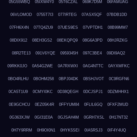
05G55WBQ
05IXW4Y0
05T6CZAL
069K7D5M
06FAMUAG
06VLOMOD
0755T7I3
077IRTEG
07ASX5QF
07BDB1DD
07FH6X4N
07TQ4ZU9
07UES9ES
07VPTDH1
08B99MM7
08DIX912
08EH3GS2
08EKQPQ9
08G6A3PD
08HJRZKG
08R2TE13
091V6YQE
0959345H
097C3BE4
09DI9AQ2
09RKK0JO
0A54G2WE
0A7RXWXI
0AG4NTTC
0AYXMFKC
0BO4RLHU
0BOHM258
0BPJ04DK
0BSHJVOT
0C9RGFN6
0CA5T1U9
0CMYI0KC
0D38QEGH
0DCJSPJ1
0DZMHHX1
0E9GCHCU
0EZ05K4R
0FFYUM84
0FLIL6GQ
0FXF2MUD
0G363XJW
0GI31E0A
0GJSAH4M
0GRH7XSL
0H17NT32
0H7Y9RRM
0H9OI0N1
0HYK5SEI
0IA5RSJ3
0IF4Y4UQ