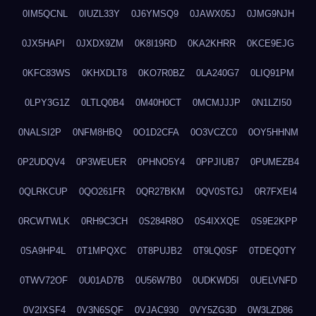
0IM5QCNL
0IUZL33Y
0J6YMSQ9
0JAWX05J
0JMG9NJH
0JX5HAPI
0JXDX9ZM
0K8I19RD
0KA2KHRR
0KCE9EJG
0KFC83WS
0KHXDLT8
0KO7R0BZ
0LA240G7
0LIQ91PM
0LPY3G1Z
0LTLQ0B4
0M40H0CT
0MCMJJJP
0N1LZI50
0NALSI2P
0NFM8HBQ
0O1D2CFA
0O3VCZC0
0OY5HHNM
0P2UDQV4
0P3WEUER
0PHNO5Y4
0PPJIUB7
0PUMEZB4
0QLRKCUP
0QO261FR
0QR27BKM
0QV0STGJ
0R7FXEI4
0RCWTWLK
0RH9C3CH
0S284R8O
0S4IXXQE
0S9E2KPP
0SA9HP4L
0T1MPQXC
0T8PUJB2
0T9LQ0SF
0TDEQ0TY
0TWV72OF
0U01AD7B
0U56W7B0
0UDKWD5I
0UELVNFD
0V2IXSF4
0V3N6SQF
0VJAC930
0VY5ZG3D
0W3LZD86