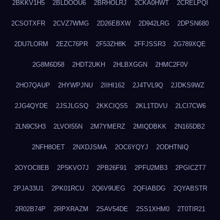
2BKKV1H5
2BLDOOU6
2BRHOLRJ
2CKA0HWT
2CRELPQI
2CSOTXFR
2CVZ7WMG
2D26EBXW
2D942LRG
2DPSN680
2DU7LORM
2EZC76PR
2F53ZH8K
2FFJSSR3
2G789XQE
2G8M6D58
2HDT2UKH
2HLBXGGN
2HMC2F0V
2HO7QAUP
2HYWPJNU
2IIHI162
2J4TVL9Q
2JDKS9WZ
2JG4QYDE
2JSJLGSQ
2KKCIQS5
2KL1TDVU
2LCI7CW6
2LN9C5H3
2LVOI55N
2M7YMERZ
2MIQDBKK
2N165DB2
2NFH8OET
2NXDJSMA
2OC6YQYJ
2ODHTNIQ
2OYOC8EB
2P5KVO7J
2PB26F91
2PFU2MB3
2PGICZT7
2PJA33U1
2PK01RCU
2Q6V9UEG
2QFIABDG
2QYABSTR
2R02B74P
2RPXRAZM
2SAV54DE
2SS1XHM0
2T0TIR21