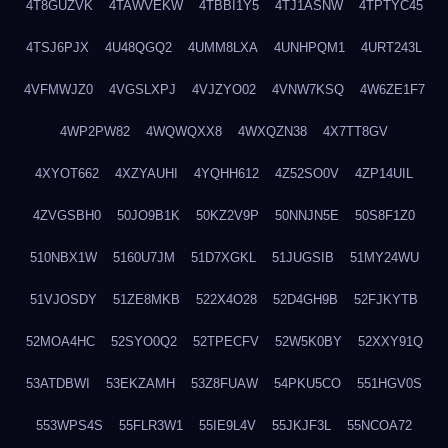
4T8GUZVK
4TAWVEKW
4TBBI1Y5
4TJ1ASNW
4TPTYC45
4TSJ6PJX
4U48QGQ2
4UMM8LXA
4UNHPQM1
4URT243L
4VFMWJZ0
4VGSLXPJ
4VJZYO02
4VNW7KSQ
4W6ZE1F7
4WP2PW82
4WQWQXX8
4WXQZN38
4X7TT8GV
4XYOT662
4XZYAUHI
4YQHH612
4Z52SO0V
4ZP14UIL
4ZVGSBH0
50JO9B1K
50KZ2V9P
50NNJN5E
50S8F1Z0
510NBX1W
5160U7JM
51D7XGKL
51JUGSIB
51MY24WU
51VJOSDY
51ZE8MKB
522X4O28
52D4GH9B
52FJKYTB
52MOA4HC
52SYO0Q2
52TPECFV
52W5K0BY
52XXY91Q
53ATDBWI
53EKZAMH
53Z8FUAW
54PKU5CO
551HGV0S
553WPS4S
55FLR3W1
55IE9L4V
55JKJF3L
55NCOA72