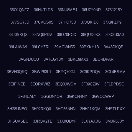
35O1QNFZ
36HUTLDS
36NU8MEJ
36U7Y0NR
376J215Y
377SG7JD
37CVGS0S
37IHO75D
37JQKID8
37X9FZP9
38J0SXQX
38NQ9PDV
38O70PCO
38QUD9KX
39D3U3A0
39LAIWA9
39LCYZRI
39MGWN55
39PXKH1B
3A43DKQP
3AGNJUCU
3ATCGY3X
3BKC9MX3
3BORDPAR
3BVH0QRQ
3BWP93L1
3BYQ70GJ
3C9KPDQV
3CL4BSMV
3EIFINEE
3EORXV8Z
3EQ3JWOM
3F09CZ9V
3F1DPDSC
3F84EALY
3GGDN4OR
3GKCN4NY
3GVOCWRP
3H28UNEO
3H92RKQ0
3HG56NHN
3HHJ1KQM
3HSTLPXX
3HSUVSEU
3JRQV2TE
3JX0QDYF
3LXYAX0G
3M0R5J0Y