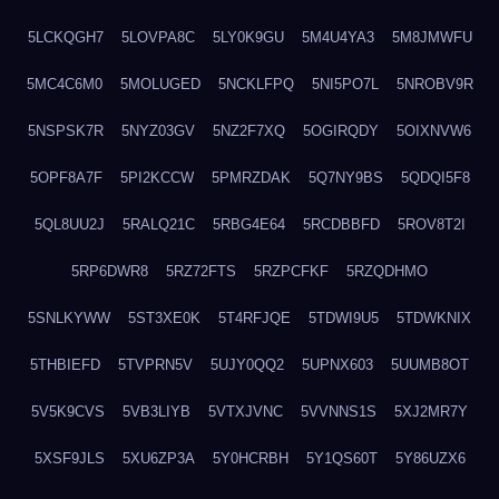
5LCKQGH7
5LOVPA8C
5LY0K9GU
5M4U4YA3
5M8JMWFU
5MC4C6M0
5MOLUGED
5NCKLFPQ
5NI5PO7L
5NROBV9R
5NSPSK7R
5NYZ03GV
5NZ2F7XQ
5OGIRQDY
5OIXNVW6
5OPF8A7F
5PI2KCCW
5PMRZDAK
5Q7NY9BS
5QDQI5F8
5QL8UU2J
5RALQ21C
5RBG4E64
5RCDBBFD
5ROV8T2I
5RP6DWR8
5RZ72FTS
5RZPCFKF
5RZQDHMO
5SNLKYWW
5ST3XE0K
5T4RFJQE
5TDWI9U5
5TDWKNIX
5THBIEFD
5TVPRN5V
5UJY0QQ2
5UPNX603
5UUMB8OT
5V5K9CVS
5VB3LIYB
5VTXJVNC
5VVNNS1S
5XJ2MR7Y
5XSF9JLS
5XU6ZP3A
5Y0HCRBH
5Y1QS60T
5Y86UZX6