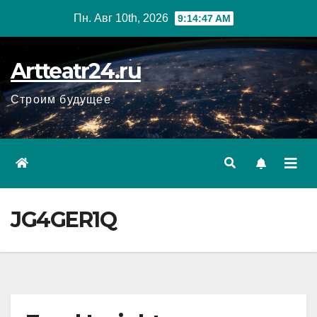
Перейти
Пн. Авг 10th, 2026
9:14:48 AM
к
содержанию
Artteatr24.ru
Строим будущее
JG4GER1Q