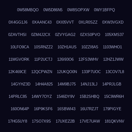
0W58MBQO
0W5D86N5
0W8SOPXW
0WY1BFPQ
0X4GG1J6
0XAANC43
0XI05VVT
0XLR0SZZ
0XW3VGXD
0ZAVTHSI
0ZM4J2CX
0ZVYGAG2
0ZXS0PVO
105XMS37
10LFO9CA
10SRNZZ2
10ZH1AUS
10ZZI8A5
1103WHO1
11MGVORK
11P2UCTJ
126I93O6
12FS3WHV
12HZ1JWW
12K469CE
12QCPWZN
12UKQO0N
133P7UOC
13COV7L8
14GYHZ3D
14H4A825
14M9BJ75
14NJ13LJ
14PRJLGB
14PRLC85
14WY7OYZ
1546DY9V
15B2SHBQ
15C9WR6H
160ON64P
16P9KSF6
16SBWI43
16U7RZJT
179PIGYE
17HG5UY8
17SO7X9S
17UXEZ2B
17VE7UAW
181QKVNV