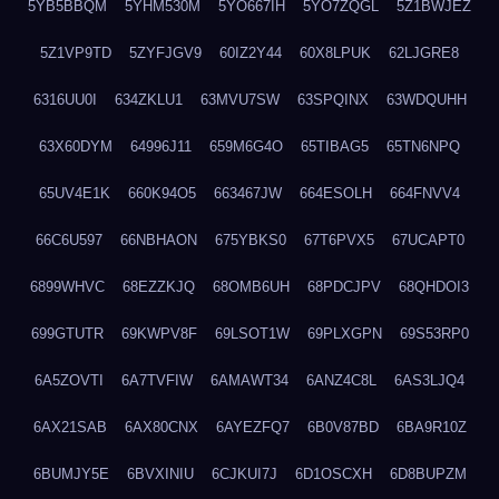
5YB5BBQM
5YHM530M
5YO667IH
5YO7ZQGL
5Z1BWJEZ
5Z1VP9TD
5ZYFJGV9
60IZ2Y44
60X8LPUK
62LJGRE8
6316UU0I
634ZKLU1
63MVU7SW
63SPQINX
63WDQUHH
63X60DYM
64996J11
659M6G4O
65TIBAG5
65TN6NPQ
65UV4E1K
660K94O5
663467JW
664ESOLH
664FNVV4
66C6U597
66NBHAON
675YBKS0
67T6PVX5
67UCAPT0
6899WHVC
68EZZKJQ
68OMB6UH
68PDCJPV
68QHDOI3
699GTUTR
69KWPV8F
69LSOT1W
69PLXGPN
69S53RP0
6A5ZOVTI
6A7TVFIW
6AMAWT34
6ANZ4C8L
6AS3LJQ4
6AX21SAB
6AX80CNX
6AYEZFQ7
6B0V87BD
6BA9R10Z
6BUMJY5E
6BVXINIU
6CJKUI7J
6D1OSCXH
6D8BUPZM