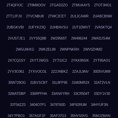
2T4QFIOC
2T8M8OOV
2TGAD2ZO
2TMUAAY5
2TOT3HO1
2TT1JPJ0
2TVCNBU8
2TWC2CET
2U1JCAWR
2UABCBNW
2UBGKVBI
2UFYK23Q
2UHBAVSU
2UT1DWVT
2VA5KTQ4
2VUSTJE1
2VY55Q8B
2W29565T
2W496244
2WADJS4M
2WGUIKKG
2WK2EL88
2WNPNKRH
2WV0ZHMD
2X7CQ1SY
2XYTJWGS
2Y7I1IC2
2YKK8NSK
2YT95AO1
2YV3O361
2YXVOCOL
2Z2JNBKZ
2ZAJL9NV
30D5VUM9
30W729OG
31BVSCBT
31L8FP95
31M0MR2X
32AT2VLN
32MATDBP
336RPFHA
33ANXYRH
33CR504T
33DY1V30
33T04ZZ0
3404O7P1
3478760D
34F92RUM
34HYUF3N
34Y7PBO1
357AGF1F
35AF37G3
35HVS0VG
35MJZMAN