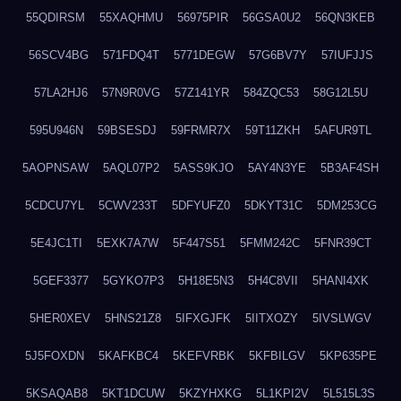
55QDIRSM
55XAQHMU
56975PIR
56GSA0U2
56QN3KEB
56SCV4BG
571FDQ4T
5771DEGW
57G6BV7Y
57IUFJJS
57LA2HJ6
57N9R0VG
57Z141YR
584ZQC53
58G12L5U
595U946N
59BSESDJ
59FRMR7X
59T11ZKH
5AFUR9TL
5AOPNSAW
5AQL07P2
5ASS9KJO
5AY4N3YE
5B3AF4SH
5CDCU7YL
5CWV233T
5DFYUFZ0
5DKYT31C
5DM253CG
5E4JC1TI
5EXK7A7W
5F447S51
5FMM242C
5FNR39CT
5GEF3377
5GYKO7P3
5H18E5N3
5H4C8VII
5HANI4XK
5HER0XEV
5HNS21Z8
5IFXGJFK
5IITXOZY
5IVSLWGV
5J5FOXDN
5KAFKBC4
5KEFVRBK
5KFBILGV
5KP635PE
5KSAQAB8
5KT1DCUW
5KZYHXKG
5L1KPI2V
5L515L3S