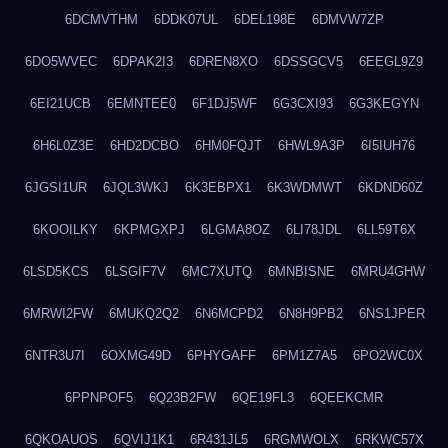
6DCMVTHM
6DDK07UL
6DEL198E
6DMVW7ZP
6DO5WVEC
6DPAK2I3
6DREN8XO
6DSSGCV5
6EEGL9Z9
6EI21UCB
6EMNTEE0
6F1DJ5WF
6G3CXI93
6G3KEGYN
6H6L0Z3E
6HD2DCBO
6HM0FQJT
6HWL9A3P
6I5IUH76
6JGSI1UR
6JQL3WKJ
6K3EBPX1
6K3WDMWT
6KDND60Z
6KOOILKY
6KPMGXPJ
6LGMA8OZ
6LI78JDL
6LL59T6X
6LSD5KCS
6LSGIF7V
6MC7XUTQ
6MNBISNE
6MRU4GHW
6MRWI2FW
6MUKQ2Q2
6N6MCPD2
6N8H9PB2
6NS1JPER
6NTR3U7I
6OXMG49D
6PHYGAFF
6PM1Z7A5
6PO2WC0X
6PPNPOF5
6Q23B2FW
6QE19FL3
6QEEKCMR
6QKOAUOS
6QVIJ1K1
6R431JL5
6RGMWOLX
6RKWC57X