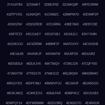
3YXUATB4
3Z3344KT
3ZBBJF82
3ZUNKQ9P
40PEO5RM
418TPYOG
41A6AQPI
41CR68ZC
428MPM7O
42EW9PZP
42HIOZNV
42QOZROE
437L5RRA
43BE766X
43EEF23E
43IP3TZ3
43OJ1AEY
43SSFXBJ
43U16JLC
43XY7A9N
441OKOJO
4474ZR0W
4489NF37
44AFGVXY
44CGH1H9
44E14L85
44VA5KJF
44XI8AFW
45A3IPS9
4601IURZ
46DGB3L9
46DLKJV6
46KT56QV
4728GJZN
47CQFY0O
47JMVITW
47TRZS70
47W8J2J2
48QJBQ0X
49MZ8W4O
49R1GYE9
49SPF3MJ
49WWVPJU
4B13IA3F
4B1N5SGO
4BOKJ6KQ
4C9HCESS
4D64LFAR
4D90P4CC
4DV2LKB3
4DWPQY14
4DYW6NWM
4DZ5J3RQ
4E402GTO
4E4R43JK