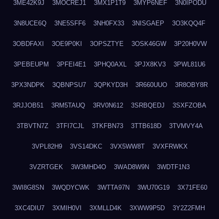
3ME42K9J
3MOCREJ1
3MX1P1T9
3MYP6NEF
3N0IPODU
3N8UCE6Q
3NE5SFF6
3NH0FX33
3NISGAEP
3O3KQQ4F
3OBDFAXI
3OE9P0KI
3OPSZTYE
3OSK46GW
3P20H0VW
3PEBEUPM
3PFEI4E1
3PHQ0AXL
3PJX8KV3
3PWL81U6
3PX3NDPK
3QBNPSU7
3QPKYD3H
3R660UUO
3R8OBY8R
3RJJOB51
3RM5TAUQ
3RV0N612
3SRBQEDJ
3SXFZOBA
3TBVTN7Z
3TFI7CJL
3TKFBN73
3TTB618D
3TVMVY4A
3VPL82H9
3VS14DKC
3VX5WW8T
3VXFRWKX
3VZRTGEK
3W3MHD4O
3WAD8W9N
3WDTF1N3
3WI8G8SN
3WQDYCWK
3WTTA97N
3WU70G19
3X71FE60
3XC4DIU7
3XMIH0VI
3XMLLD4K
3XWW9P5D
3Y2Z2FMH