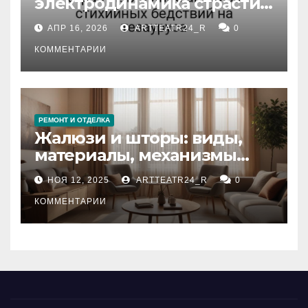
электродинамика страсти:
влияние анализа
АПР 16, 2026
ARTTEATR24_R
0
стихийных бедствий на
тезауруса
КОММЕНТАРИИ
РЕМОНТ И ОТДЕЛКА
Жалюзи и шторы: виды,
материалы, механизмы
управления и уход
НОЯ 12, 2025
ARTTEATR24_R
0
КОММЕНТАРИИ