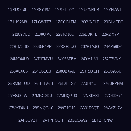
1XSROT4L
1YS8YJ6Z
1YSKFL0G
1YUCNSFB
1YYN7W1J
1Z1US2M8
1ZLGWTF7
1ZOCGLFM
206VNFLF
20GH4EFO
2110Y7UD
21J9UIA6
2254Q10C
226DDKTL
22R2IX7P
22RDZ3DD
22S5F4PR
22XXR3UO
232PTAJG
24AZ56D2
24MC44U0
24TJTMVU
24XS3FEV
24YV1LVI
252T7VNK
253A0XC6
254O5EQJ
258OBXAU
25JR0XCH
25Q8956U
25RMMEOD
26HTTV6H
26L0HESZ
270L4YOL
276UFPNM
27E8J3FW
27MKG0DU
27MNQPU0
27NBD68F
27O3D674
27VYT4KU
28SMQGU6
299T1G15
2A01R6QT
2AAYZL7V
2AFJGVZY
2ATPPOCH
2B2G3AW2
2BFZFCNW