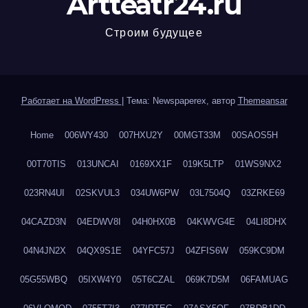
Artteatr24.ru
Строим будущее
Работает на WordPress
|
Тема: Newspaperex, автор
Themeansar
Home
006WY430
007HXU2Y
00MGT33M
00SAOS5H
00T70TIS
013UNCAI
0169XX1F
019K5LTP
01WS9NX2
023RN4UI
02SKVUL3
034UW6PW
03L7504Q
03ZRKE69
04CAZD3N
04EDWV8I
04H0HX0B
04KWVG4E
04LI8DHX
04N4JN2X
04QX9S1E
04YFC57J
04ZFIS6W
059KC9DM
05G55WBQ
05IXW4Y0
05T6CZAL
069K7D5M
06FAMUAG