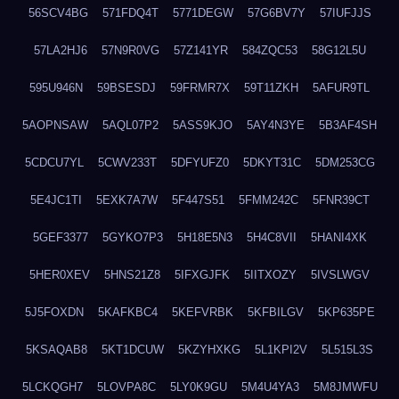
56SCV4BG
571FDQ4T
5771DEGW
57G6BV7Y
57IUFJJS
57LA2HJ6
57N9R0VG
57Z141YR
584ZQC53
58G12L5U
595U946N
59BSESDJ
59FRMR7X
59T11ZKH
5AFUR9TL
5AOPNSAW
5AQL07P2
5ASS9KJO
5AY4N3YE
5B3AF4SH
5CDCU7YL
5CWV233T
5DFYUFZ0
5DKYT31C
5DM253CG
5E4JC1TI
5EXK7A7W
5F447S51
5FMM242C
5FNR39CT
5GEF3377
5GYKO7P3
5H18E5N3
5H4C8VII
5HANI4XK
5HER0XEV
5HNS21Z8
5IFXGJFK
5IITXOZY
5IVSLWGV
5J5FOXDN
5KAFKBC4
5KEFVRBK
5KFBILGV
5KP635PE
5KSAQAB8
5KT1DCUW
5KZYHXKG
5L1KPI2V
5L515L3S
5LCKQGH7
5LOVPA8C
5LY0K9GU
5M4U4YA3
5M8JMWFU