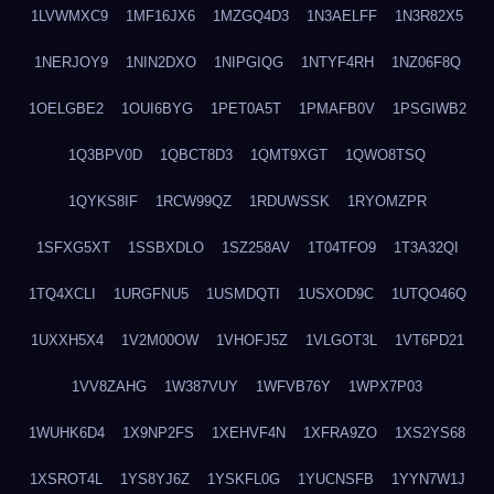
1LVWMXC9
1MF16JX6
1MZGQ4D3
1N3AELFF
1N3R82X5
1NERJOY9
1NIN2DXO
1NIPGIQG
1NTYF4RH
1NZ06F8Q
1OELGBE2
1OUI6BYG
1PET0A5T
1PMAFB0V
1PSGIWB2
1Q3BPV0D
1QBCT8D3
1QMT9XGT
1QWO8TSQ
1QYKS8IF
1RCW99QZ
1RDUWSSK
1RYOMZPR
1SFXG5XT
1SSBXDLO
1SZ258AV
1T04TFO9
1T3A32QI
1TQ4XCLI
1URGFNU5
1USMDQTI
1USXOD9C
1UTQO46Q
1UXXH5X4
1V2M00OW
1VHOFJ5Z
1VLGOT3L
1VT6PD21
1VV8ZAHG
1W387VUY
1WFVB76Y
1WPX7P03
1WUHK6D4
1X9NP2FS
1XEHVF4N
1XFRA9ZO
1XS2YS68
1XSROT4L
1YS8YJ6Z
1YSKFL0G
1YUCNSFB
1YYN7W1J