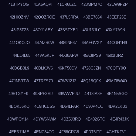
418TPYOG
41A6AQPI
41CR68ZC
428MPM7O
42EW9PZP
42HIOZNV
42QOZROE
437L5RRA
43BE766X
43EEF23E
43IP3TZ3
43OJ1AEY
43SSFXBJ
43U16JLC
43XY7A9N
441OKOJO
4474ZR0W
4489NF37
44AFGVXY
44CGH1H9
44E14L85
44VA5KJF
44XI8AFW
45A3IPS9
4601IURZ
46DGB3L9
46DLKJV6
46KT56QV
4728GJZN
47CQFY0O
47JMVITW
47TRZS70
47W8J2J2
48QJBQ0X
49MZ8W4O
49R1GYE9
49SPF3MJ
49WWVPJU
4B13IA3F
4B1N5SGO
4BOKJ6KQ
4C9HCESS
4D64LFAR
4D90P4CC
4DV2LKB3
4DWPQY14
4DYW6NWM
4DZ5J3RQ
4E402GTO
4E4R43JK
4EE6J1ME
4ENC34CO
4F88GRG8
4FDT5ITF
4GHTKFV1