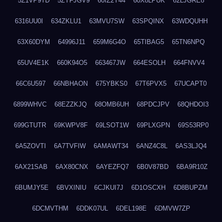
5Z1VP9TD
5ZYFJGV9
60IZ2Y44
60X8LPUK
62LJGRE8
6316UU0I
634ZKLU1
63MVU7SW
63SPQINX
63WDQUHH
63X60DYM
64996J11
659M6G4O
65TIBAG5
65TN6NPQ
65UV4E1K
660K94O5
663467JW
664ESOLH
664FNVV4
66C6U597
66NBHAON
675YBKS0
67T6PVX5
67UCAPT0
6899WHVC
68EZZKJQ
68OMB6UH
68PDCJPV
68QHDOI3
699GTUTR
69KWPV8F
69LSOT1W
69PLXGPN
69S53RP0
6A5ZOVTI
6A7TVFIW
6AMAWT34
6ANZ4C8L
6AS3LJQ4
6AX21SAB
6AX80CNX
6AYEZFQ7
6B0V87BD
6BA9R10Z
6BUMJY5E
6BVXINIU
6CJKUI7J
6D1OSCXH
6D8BUPZM
6DCMVTHM
6DDK07UL
6DEL198E
6DMVW7ZP