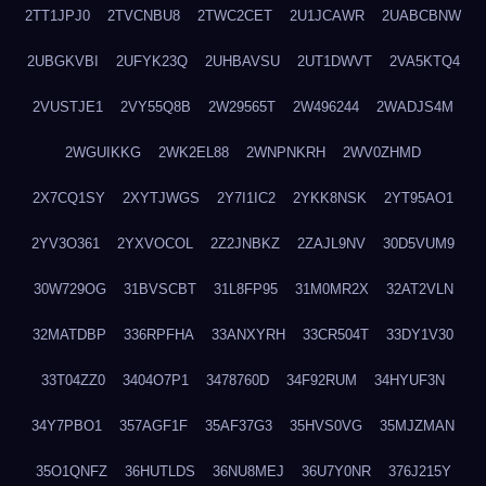
2TT1JPJ0
2TVCNBU8
2TWC2CET
2U1JCAWR
2UABCBNW
2UBGKVBI
2UFYK23Q
2UHBAVSU
2UT1DWVT
2VA5KTQ4
2VUSTJE1
2VY55Q8B
2W29565T
2W496244
2WADJS4M
2WGUIKKG
2WK2EL88
2WNPNKRH
2WV0ZHMD
2X7CQ1SY
2XYTJWGS
2Y7I1IC2
2YKK8NSK
2YT95AO1
2YV3O361
2YXVOCOL
2Z2JNBKZ
2ZAJL9NV
30D5VUM9
30W729OG
31BVSCBT
31L8FP95
31M0MR2X
32AT2VLN
32MATDBP
336RPFHA
33ANXYRH
33CR504T
33DY1V30
33T04ZZ0
3404O7P1
3478760D
34F92RUM
34HYUF3N
34Y7PBO1
357AGF1F
35AF37G3
35HVS0VG
35MJZMAN
35O1QNFZ
36HUTLDS
36NU8MEJ
36U7Y0NR
376J215Y