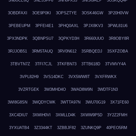
3N8UCE6Q
3NE5SFF6
3NH0FX33
3NISGAEP
3O3KQQ4F
3OBDFAXI
3OE9P0KI
3OPSZTYE
3OSK46GW
3P20H0VW
3PEBEUPM
3PFEI4E1
3PHQ0AXL
3PJX8KV3
3PWL81U6
3PX3NDPK
3QBNPSU7
3QPKYD3H
3R660UUO
3R8OBY8R
3RJJOB51
3RM5TAUQ
3RV0N612
3SRBQEDJ
3SXFZOBA
3TBVTN7Z
3TFI7CJL
3TKFBN73
3TTB618D
3TVMVY4A
3VPL82H9
3VS14DKC
3VX5WW8T
3VXFRWKX
3VZRTGEK
3W3MHD4O
3WAD8W9N
3WDTF1N3
3WI8G8SN
3WQDYCWK
3WTTA97N
3WU70G19
3X71FE60
3XC4DIU7
3XMIH0VI
3XMLLD4K
3XWW9P5D
3Y2Z2FMH
3YXUATB4
3Z3344KT
3ZBBJF82
3ZUNKQ9P
40PEO5RM