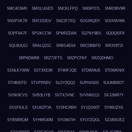
5MC4C6M0
5MOLUGED
5NCKLFPQ
5NI5PO7L
5NROBV9R
5NSPSK7R
5NYZ03GV
5NZ2F7XQ
5OGIRQDY
5OIXNVW6
5OPF8A7F
5PI2KCCW
5PMRZDAK
5Q7NY9BS
5QDQI5F8
5QL8UU2J
5RALQ21C
5RBG4E64
5RCDBBFD
5ROV8T2I
5RP6DWR8
5RZ72FTS
5RZPCFKF
5RZQDHMO
5SNLKYWW
5ST3XE0K
5T4RFJQE
5TDWI9U5
5TDWKNIX
5THBIEFD
5TVPRN5V
5UJY0QQ2
5UPNX603
5UUMB8OT
5V5K9CVS
5VB3LIYB
5VTXJVNC
5VVNNS1S
5XJ2MR7Y
5XSF9JLS
5XU6ZP3A
5Y0HCRBH
5Y1QS60T
5Y86UZX6
5YB5BBQM
5YHM530M
5YO667IH
5YO7ZQGL
5Z1BWJEZ