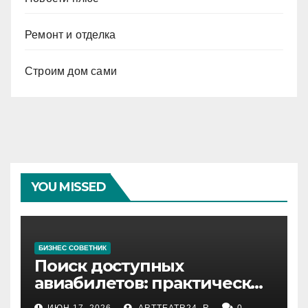
Ремонт и отделка
Строим дом сами
YOU MISSED
БИЗНЕС СОВЕТНИК
Поиск доступных
авиабилетов: практические
рекомендации
ИЮН 17, 2026
ARTTEATR24_R
0