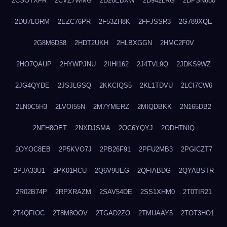
2CSOTXFR
2CVZ7WMG
2D26EBXW
2D942LRG
2DPSN680
2DU7LORM
2EZC76PR
2F53ZH8K
2FFJSSR3
2G789XQE
2G8M6D58
2HDT2UKH
2HLBXGGN
2HMC2F0V
2HO7QAUP
2HYWPJNU
2IIHI162
2J4TVL9Q
2JDKS9WZ
2JG4QYDE
2JSJLGSQ
2KKCIQS5
2KL1TDVU
2LCI7CW6
2LN9C5H3
2LVOI55N
2M7YMERZ
2MIQDBKK
2N165DB2
2NFH8OET
2NXDJSMA
2OC6YQYJ
2ODHTNIQ
2OYOC8EB
2P5KVO7J
2PB26F91
2PFU2MB3
2PGICZT7
2PJA33U1
2PK01RCU
2Q6V9UEG
2QFIABDG
2QYABSTR
2R02B74P
2RPXRAZM
2SAV54DE
2SS1XHM0
2T0TIR21
2T4QFIOC
2T8M8OOV
2TGAD2ZO
2TMUAAY5
2TOT3HO1