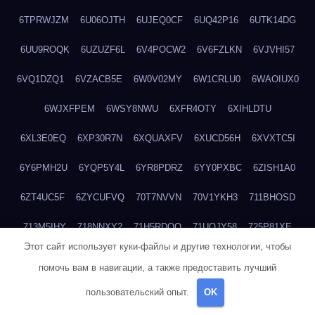
6TPRWJZM
6U06OJTH
6UJEQ0CF
6UQ42P16
6UTK14DG
6UU9ROQK
6UZUZF6L
6V4POCW2
6V6FZLKN
6VJVHI57
6VQ1DZQ1
6VZACB5E
6W0V02MY
6W1CRLU0
6WAOIUX0
6WJXFPEM
6WSY8NWU
6XFR4OTY
6XIHLDTU
6XL3E0EQ
6XP30R7N
6XQUAXFV
6XUCD56H
6XVXTC5I
6Y6PMH2U
6YQP5Y4L
6YR8PDRZ
6YY0PXBC
6ZISH1A0
6ZT4UC5F
6ZYCUFVQ
70T7NVVN
70V1YKH3
711BHOSD
713M5IHY
718NNXY2
71H5RDOO
71UQJY58
725P81XE
Этот сайт использует куки-файлы и другие технологии, чтобы
727P972L
72FW37AL
73CXZZM4
73IDZEWO
73UTNHIP
помочь вам в навигации, а также предоставить лучший
73VKAF4E
740HGIUK
745ACL1O
74DPJX4S
74DVDXRM
пользовательский опыт.
OK