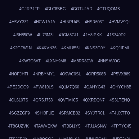
4GJRPJFP
4GLC8SBG
4GOTUJAD
4GTUQOMS
4H5VY3Z1
4HCW1AJA
4HINPU4S
4HSR603T
4HVMV9QI
4I5H850W
4IL73M3I
4JGM8GIJ
4JH8IPKK
4JS349D2
4K2GFW1N
4K4KVN36
4KML855I
4KNS3G0Y
4KQJIFMI
4KWTO3AT
4LXNH9M8
4M8RR8DW
4NNSAVOG
4NOFJHTI
4NRBYMY1
4O9WC0SL
4ORR508B
4P5VX889
4PE2DGG9
4PW810LS
4Q1M7Q60
4QAHYG43
4QHYCH8B
4QL610TS
4QRSJ753
4QVTMIC5
4QXRDQN7
4S31TENQ
4SGZZGF9
4SHI3FUE
4SRMCB32
4SYJTR01
4T4UXTTO
4T8GUZVK
4TAWVEKW
4TBBI1Y5
4TJ1ASNW
4TPTYC45