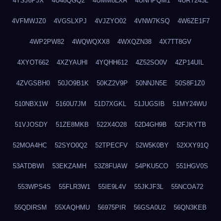
4TSJ6PJX
4U48QGQ2
4UMM8LXA
4UNHPQM1
4URT243L
4VFMWJZ0
4VGSLXPJ
4VJZYO02
4VNW7KSQ
4W6ZE1F7
4WP2PW82
4WQWQXX8
4WXQZN38
4X7TT8GV
4XYOT662
4XZYAUHI
4YQHH612
4Z52SO0V
4ZP14UIL
4ZVGSBH0
50JO9B1K
50KZ2V9P
50NNJN5E
50S8F1Z0
510NBX1W
5160U7JM
51D7XGKL
51JUGSIB
51MY24WU
51VJOSDY
51ZE8MKB
522X4O28
52D4GH9B
52FJKYTB
52MOA4HC
52SYO0Q2
52TPECFV
52W5K0BY
52XXY91Q
53ATDBWI
53EKZAMH
53Z8FUAW
54PKU5CO
551HGV0S
553WPS4S
55FLR3W1
55IE9L4V
55JKJF3L
55NCOA72
55QDIRSM
55XAQHMU
56975PIR
56GSA0U2
56QN3KEB