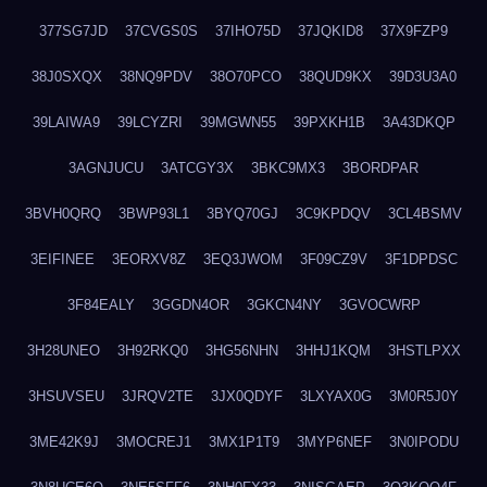
377SG7JD
37CVGS0S
37IHO75D
37JQKID8
37X9FZP9
38J0SXQX
38NQ9PDV
38O70PCO
38QUD9KX
39D3U3A0
39LAIWA9
39LCYZRI
39MGWN55
39PXKH1B
3A43DKQP
3AGNJUCU
3ATCGY3X
3BKC9MX3
3BORDPAR
3BVH0QRQ
3BWP93L1
3BYQ70GJ
3C9KPDQV
3CL4BSMV
3EIFINEE
3EORXV8Z
3EQ3JWOM
3F09CZ9V
3F1DPDSC
3F84EALY
3GGDN4OR
3GKCN4NY
3GVOCWRP
3H28UNEO
3H92RKQ0
3HG56NHN
3HHJ1KQM
3HSTLPXX
3HSUVSEU
3JRQV2TE
3JX0QDYF
3LXYAX0G
3M0R5J0Y
3ME42K9J
3MOCREJ1
3MX1P1T9
3MYP6NEF
3N0IPODU