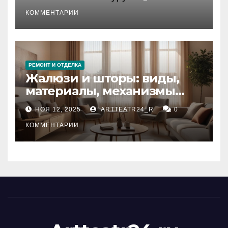
стихийных бедствий на
тезауруса
КОММЕНТАРИИ
РЕМОНТ И ОТДЕЛКА
Жалюзи и шторы: виды,
материалы, механизмы
управления и уход
НОЯ 12, 2025
ARTTEATR24_R
0
КОММЕНТАРИИ