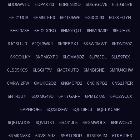
6DO5WVEC
6DPAK2I3
6DREN8XO
6DSSGCV5
6EEGL9Z9
6EI21UCB
6EMNTEE0
6F1DJ5WF
6G3CXI93
6G3KEGYN
6H6L0Z3E
6HD2DCBO
6HM0FQJT
6HWL9A3P
6I5IUH76
6JGSI1UR
6JQL3WKJ
6K3EBPX1
6K3WDMWT
6KDND60Z
6KOOILKY
6KPMGXPJ
6LGMA8OZ
6LI78JDL
6LL59T6X
6LSD5KCS
6LSGIF7V
6MC7XUTQ
6MNBISNE
6MRU4GHW
6MRWI2FW
6MUKQ2Q2
6N6MCPD2
6N8H9PB2
6NS1JPER
6NTR3U7I
6OXMG49D
6PHYGAFF
6PM1Z7A5
6PO2WC0X
6PPNPOF5
6Q23B2FW
6QE19FL3
6QEEKCMR
6QKOAUOS
6QVIJ1K1
6R431JL5
6RGMWOLX
6RKWC57X
6RMKNV3X
6RV8LARZ
6SBTC8OR
6T3R3AJM
6TKE2JE3