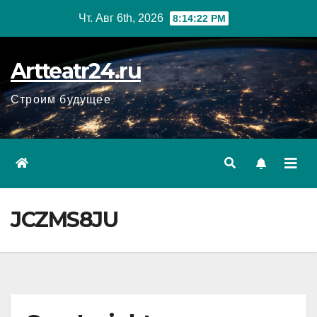
Перейти
Чт. Авг 6th, 2026
8:14:23 PM
к
содержанию
Artteatr24.ru
Строим будущее
JCZMS8JU