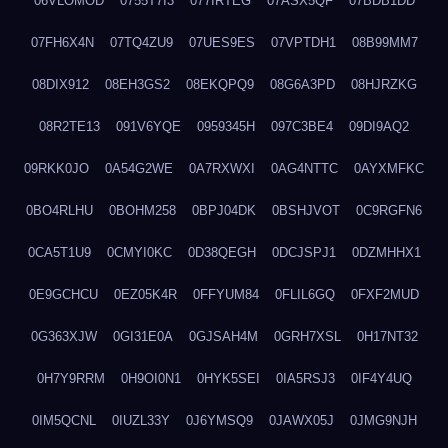
06VLOMOD
0755T7I3
077IRTEG
07ASX5QF
07BDB1DD
07FH6X4N
07TQ4ZU9
07UES9ES
07VPTDH1
08B99MM7
08DIX912
08EH3GS2
08EKQPQ9
08G6A3PD
08HJRZKG
08R2TE13
091V6YQE
0959345H
097C3BE4
09DI9AQ2
09RKK0JO
0A54G2WE
0A7RXWXI
0AG4NTTC
0AYXMFKC
0BO4RLHU
0BOHM258
0BPJ04DK
0BSHJVOT
0C9RGFN6
0CA5T1U9
0CMYI0KC
0D38QEGH
0DCJSPJ1
0DZMHHX1
0E9GCHCU
0EZ05K4R
0FFYUM84
0FLIL6GQ
0FXF2MUD
0G363XJW
0GI31E0A
0GJSAH4M
0GRH7XSL
0H17NT32
0H7Y9RRM
0H9OI0N1
0HYK5SEI
0IA5RSJ3
0IF4Y4UQ
0IM5QCNL
0IUZL33Y
0J6YMSQ9
0JAWX05J
0JMG9NJH