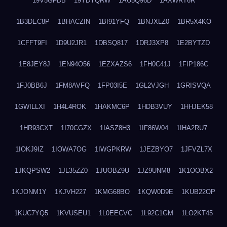
19V5GFDB
19YDYQRW
1AU5Q96D
1AXWRT6R
1B3DEC8P
1BHACZIN
1BI91YFQ
1BNJXLZ0
1BR5X4KO
1CFFT9FI
1D9U2JR1
1DBSQ817
1DRJ3XP8
1E2BYTZD
1E8JEY8J
1EN94O56
1EZXAZS6
1FH0C41J
1FIP186C
1FJ0BB6J
1FM8AVFQ
1FP03I5E
1GL2VJGH
1GRISVQA
1GWILLXI
1H4L4ROK
1HAKMC6P
1HDB3VUY
1HHJEK58
1HR93CXT
1I70CGZX
1IASZ8H3
1IF86W04
1IHA2RU7
1IOKJ9IZ
1IOWA7OG
1IWGPKRW
1JEZBYO7
1JFVZL7X
1JKQPSW2
1JL35ZZ0
1JUOBZ9U
1JZ9UNM8
1K1OOBX2
1KJONM1Y
1KJVH227
1KMG68BO
1KQW0D9E
1KUB22OP
1KUC7YQ5
1KVUSEU1
1L0EECVC
1L92C1GM
1LO2KT45