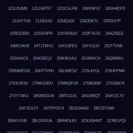
1Z1US2M8
1ZLGWTF7
1ZOCGLFM
206VNFLF
20GH4EFO
2110Y7UD
21J9UIA6
2254Q10C
226DDKTL
22R2IX7P
22RDZ3DD
22S5F4PR
22XXR3UO
232PTAJG
24AZ56D2
24MC44U0
24TJTMVU
24XS3FEV
24YV1LVI
252T7VNK
253A0XC6
254O5EQJ
258OBXAU
25JR0XCH
25Q8956U
25RMMEOD
26HTTV6H
26L0HESZ
270L4YOL
276UFPNM
27E8J3FW
27MKG0DU
27MNQPU0
27NBD68F
27O3D674
27VYT4KU
28SMQGU6
299T1G15
2A01R6QT
2AAYZL7V
2AFJGVZY
2ATPPOCH
2B2G3AW2
2BFZFCNW
2BKKV1H5
2BLDOOU6
2BRHOLRJ
2CKA0HWT
2CRELPQI