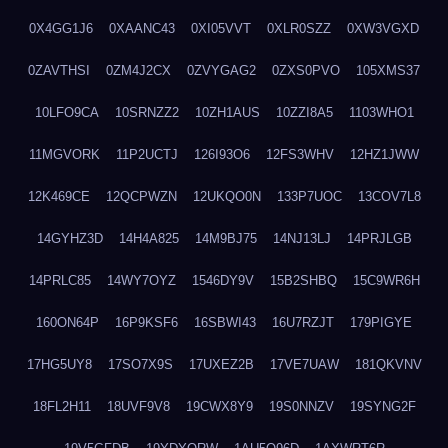
0X4GG1J6
0XAANC43
0XI05VVT
0XLR0SZZ
0XW3VGXD
0ZAVTHSI
0ZM4J2CX
0ZVYGAG2
0ZXS0PVO
105XMS37
10LFO9CA
10SRNZZ2
10ZH1AUS
10ZZI8A5
1103WHO1
11MGVORK
11P2UCTJ
126I93O6
12FS3WHV
12HZ1JWW
12K469CE
12QCPWZN
12UKQO0N
133P7UOC
13COV7L8
14GYHZ3D
14H4A825
14M9BJ75
14NJ13LJ
14PRJLGB
14PRLC85
14WY7OYZ
1546DY9V
15B2SHBQ
15C9WR6H
160ON64P
16P9KSF6
16SBWI43
16U7RZJT
179PIGYE
17HG5UY8
17SO7X9S
17UXEZ2B
17VE7UAW
181QKVNV
18FL2H11
18UVF9V8
19CWX8Y9
19S0NNZV
19SYNG2F