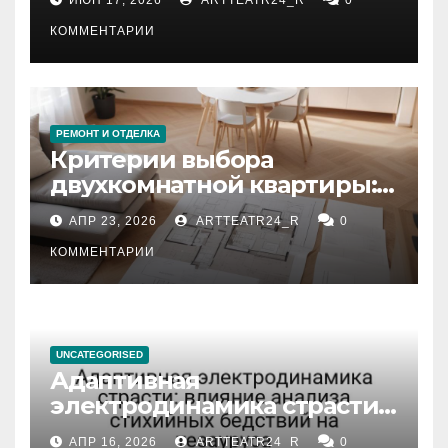
КОММЕНТАРИИ
РЕМОНТ И ОТДЕЛКА
Критерии выбора
двухкомнатной квартиры:
планировка, площадь,
АПР 23, 2026
ARTTEATR24_R
0
состояние и документация
КОММЕНТАРИИ
UNCATEGORISED
Адаптивная
электродинамика страсти:
влияние анализа
АПР 16, 2026
ARTTEATR24_R
0