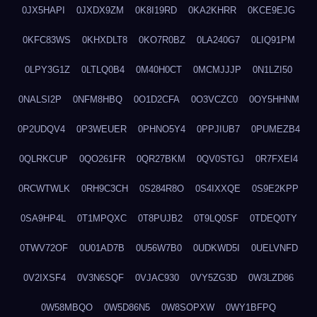
0JX5HAPI
0JXDX9ZM
0K8I19RD
0KA2KHRR
0KCE9EJG
0KFC83WS
0KHXDLT8
0KO7R0BZ
0LA240G7
0LIQ91PM
0LPY3G1Z
0LTLQ0B4
0M40H0CT
0MCMJJJP
0N1LZI50
0NALSI2P
0NFM8HBQ
0O1D2CFA
0O3VCZC0
0OY5HHNM
0P2UDQV4
0P3WEUER
0PHNO5Y4
0PPJIUB7
0PUMEZB4
0QLRKCUP
0QO261FR
0QR27BKM
0QV0STGJ
0R7FXEI4
0RCWTWLK
0RH9C3CH
0S284R8O
0S4IXXQE
0S9E2KPP
0SA9HP4L
0T1MPQXC
0T8PUJB2
0T9LQ0SF
0TDEQ0TY
0TWV72OF
0U01AD7B
0U56W7B0
0UDKWD5I
0UELVNFD
0V2IXSF4
0V3N6SQF
0VJAC930
0VY5ZG3D
0W3LZD86
0W58MBQO
0W5D86N5
0W8SOPXW
0WY1BFPQ