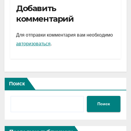
e
er
at
ail
р
Добавить
gr
s
а
комментарий
a
A
в
m
p
и
Для отправки комментария вам необходимо
p
ть
авторизоваться
.
Поиск
Поиск