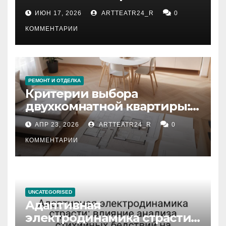
рекомендации
ИЮН 17, 2026
ARTTEATR24_R
0
КОММЕНТАРИИ
РЕМОНТ И ОТДЕЛКА
Критерии выбора
двухкомнатной квартиры:
планировка, площадь,
АПР 23, 2026
ARTTEATR24_R
0
состояние и документация
КОММЕНТАРИИ
UNCATEGORISED
Адаптивная
электродинамика страсти: