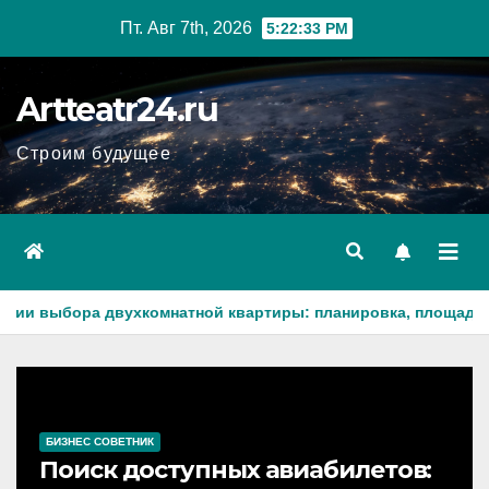
Перейти
Пт. Авг 7th, 2026
5:22:35 PM
к
содержанию
Artteatr24.ru
Строим будущее
мнатной квартиры: планировка, площадь, состояние и докум
БИЗНЕС СОВЕТНИК
Поиск доступных авиабилетов: