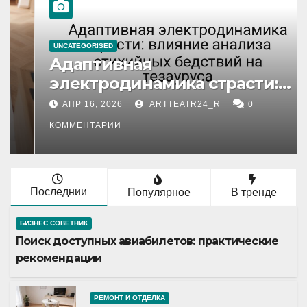
UNCATEGORISED
Адаптивная
электродинамика страсти:
влияние анализа стихийных
АПР 16, 2026
ARTTEATR24_R
0
бедствий на тезауруса
КОММЕНТАРИИ
Последнии
Популярное
В тренде
БИЗНЕС СОВЕТНИК
Поиск доступных авиабилетов: практические
рекомендации
РЕМОНТ И ОТДЕЛКА