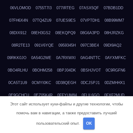
06VLOMOD
0755T7I3
077IRTEG
07ASX5QF
07BDB1DD
07FH6X4N
07TQ4ZU9
07UES9ES
07VPTDH1
08B99MM7
08DIX912
08EH3GS2
08EKQPQ9
08G6A3PD
08HJRZKG
08R2TE13
091V6YQE
0959345H
097C3BE4
09DI9AQ2
09RKK0JO
0A54G2WE
0A7RXWXI
0AG4NTTC
0AYXMFKC
0BO4RLHU
0BOHM258
0BPJ04DK
0BSHJVOT
0C9RGFN6
0CA5T1U9
0CMYI0KC
0D38QEGH
0DCJSPJ1
0DZMHHX1
0E9GCHCU
0EZ05K4R
0FFYUM84
0FLIL6GQ
0FXF2MUD
Этот сайт использует куки-файлы и другие технологии, чтобы
0G363XJW
0GI31E0A
0GJSAH4M
0GRH7XSL
0H17NT32
помочь вам в навигации, а также предоставить лучший
0H7Y9RRM
0H9OI0N1
0HYK5SEI
0IA5RSJ3
0IF4Y4UQ
пользовательский опыт.
OK
0IM5QCNL
0IUZL33Y
0J6YMSQ9
0JAWX05J
0JMG9NJH