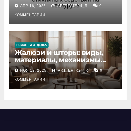
влияние анализа
АПР 16, 2026
ARTTEATR24_R
0
стихийных бедствий на
тезауруса
КОММЕНТАРИИ
РЕМОНТ И ОТДЕЛКА
Жалюзи и шторы: виды,
материалы, механизмы
управления и уход
НОЯ 12, 2025
ARTTEATR24_R
0
КОММЕНТАРИИ