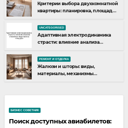
Критерии выбора двухкомнатной
квартиры: планировка, площадь,
состояние и документация
UNCATEGORISED
Адаптивная электродинамика
страсти: влияние анализа
стихийных бедствий на тезауруса
РЕМОНТ И ОТДЕЛКА
Жалюзи и шторы: виды,
материалы, механизмы
управления и уход
БИЗНЕС СОВЕТНИК
Поиск доступных авиабилетов: