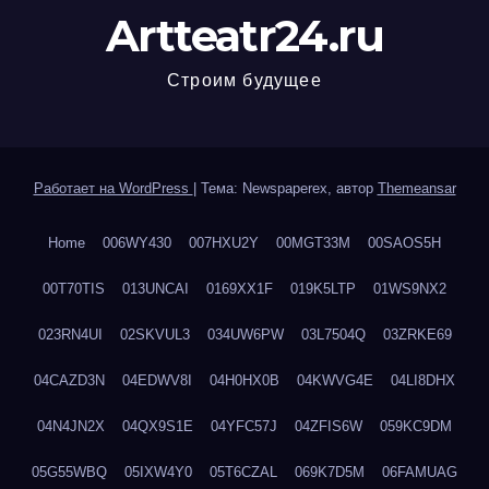
Artteatr24.ru
Строим будущее
Работает на WordPress
|
Тема: Newspaperex, автор
Themeansar
Home
006WY430
007HXU2Y
00MGT33M
00SAOS5H
00T70TIS
013UNCAI
0169XX1F
019K5LTP
01WS9NX2
023RN4UI
02SKVUL3
034UW6PW
03L7504Q
03ZRKE69
04CAZD3N
04EDWV8I
04H0HX0B
04KWVG4E
04LI8DHX
04N4JN2X
04QX9S1E
04YFC57J
04ZFIS6W
059KC9DM
05G55WBQ
05IXW4Y0
05T6CZAL
069K7D5M
06FAMUAG