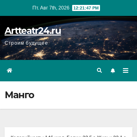
Перейти
Пт. Авг 7th, 2026
12:21:48 PM
к
содержанию
Artteatr24.ru
Строим будущее
Манго