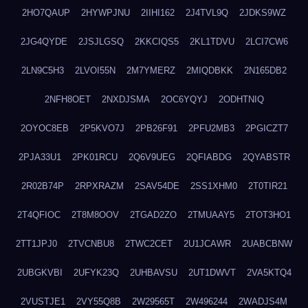
2HO7QAUP
2HYWPJNU
2IIHI162
2J4TVL9Q
2JDKS9WZ
2JG4QYDE
2JSJLGSQ
2KKCIQS5
2KL1TDVU
2LCI7CW6
2LN9C5H3
2LVOI55N
2M7YMERZ
2MIQDBKK
2N165DB2
2NFH8OET
2NXDJSMA
2OC6YQYJ
2ODHTNIQ
2OYOC8EB
2P5KVO7J
2PB26F91
2PFU2MB3
2PGICZT7
2PJA33U1
2PK01RCU
2Q6V9UEG
2QFIABDG
2QYABSTR
2R02B74P
2RPXRAZM
2SAV54DE
2SS1XHM0
2T0TIR21
2T4QFIOC
2T8M8OOV
2TGAD2ZO
2TMUAAY5
2TOT3HO1
2TT1JPJ0
2TVCNBU8
2TWC2CET
2U1JCAWR
2UABCBNW
2UBGKVBI
2UFYK23Q
2UHBAVSU
2UT1DWVT
2VA5KTQ4
2VUSTJE1
2VY55Q8B
2W29565T
2W496244
2WADJS4M