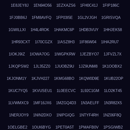
1E8JEY8J
1EN94O56
1EZXAZS6
1FH0C41J
1FIP186C
1FJ0BB6J
1FM8AVFQ
1FP03I5E
1GL2VJGH
1GRISVQA
1GWILLXI
1H4L4ROK
1HAKMC6P
1HDB3VUY
1HHJEK58
1HR93CXT
1I70CGZX
1IASZ8H3
1IF86W04
1IHA2RU7
1IOKJ9IZ
1IOWA7OG
1IWGPKRW
1JEZBYO7
1JFVZL7X
1JKQPSW2
1JL35ZZ0
1JUOBZ9U
1JZ9UNM8
1K1OOBX2
1KJONM1Y
1KJVH227
1KMG68BO
1KQW0D9E
1KUB22OP
1KUC7YQ5
1KVUSEU1
1L0EECVC
1L92C1GM
1LO2KT45
1LVWMXC9
1MF16JX6
1MZGQ4D3
1N3AELFF
1N3R82X5
1NERJOY9
1NIN2DXO
1NIPGIQG
1NTYF4RH
1NZ06F8Q
1OELGBE2
1OUI6BYG
1PET0A5T
1PMAFB0V
1PSGIWB2