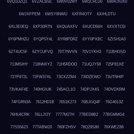
6VQ1DZQ1
6VZACB5E
6W0V02MY
6W1CRLU0
6WAOIUX0
6WJXFPEM
6WSY8NWU
6XFR4OTY
6XIHLDTU
6XL3E0EQ
6XP30R7N
6XQUAXFV
6XUCD56H
6XVXTC5I
6Y6PMH2U
6YQP5Y4L
6YR8PDRZ
6YY0PXBC
6ZISH1A0
6ZT4UC5F
6ZYCUFVQ
70T7NVVN
70V1YKH3
711BHOSD
713M5IHY
718NNXY2
71H5RDOO
71UQJY58
725P81XE
727P972L
72FW37AL
73CXZZM4
73IDZEWO
73UTNHIP
73VKAF4E
740HGIUK
745ACL1O
74DPJX4S
74DVDXRM
74FGRN3A
7612HD1B
7651K273
76BJGQ4F
76G4013Z
76HU4CRK
76LLJI2Y
7777M27H
77BED9B2
77BGMMG4
77S55623
77TABW20
780FZHSV
78Q29S80
78XWEZ88