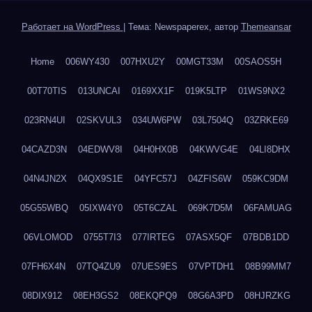
Работает на WordPress
|
Тема: Newspaperex, автор
Themeansar
Home
006WY430
007HXU2Y
00MGT33M
00SAOS5H
00T70TIS
013UNCAI
0169XX1F
019K5LTP
01WS9NX2
023RN4UI
02SKVUL3
034UW6PW
03L7504Q
03ZRKE69
04CAZD3N
04EDWV8I
04H0HX0B
04KWVG4E
04LI8DHX
04N4JN2X
04QX9S1E
04YFC57J
04ZFIS6W
059KC9DM
05G55WBQ
05IXW4Y0
05T6CZAL
069K7D5M
06FAMUAG
06VLOMOD
0755T7I3
077IRTEG
07ASX5QF
07BDB1DD
07FH6X4N
07TQ4ZU9
07UES9ES
07VPTDH1
08B99MM7
08DIX912
08EH3GS2
08EKQPQ9
08G6A3PD
08HJRZKG