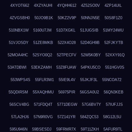
4XYOT662
4XZYAUHI
4YQHH612
4Z52SO0V
4ZP14UIL
4ZVGSBH0
50JO9B1K
50KZ2V9P
50NNJN5E
50S8F1Z0
510NBX1W
5160U7JM
51D7XGKL
51JUGSIB
51MY24WU
51VJOSDY
51ZE8MKB
522X4O28
52D4GH9B
52FJKYTB
52MOA4HC
52SYO0Q2
52TPECFV
52W5K0BY
52XXY91Q
53ATDBWI
53EKZAMH
53Z8FUAW
54PKU5CO
551HGV0S
553WPS4S
55FLR3W1
55IE9L4V
55JKJF3L
55NCOA72
55QDIRSM
55XAQHMU
56975PIR
56GSA0U2
56QN3KEB
56SCV4BG
571FDQ4T
5771DEGW
57G6BV7Y
57IUFJJS
57LA2HJ6
57N9R0VG
57Z141YR
584ZQC53
58G12L5U
595U946N
59BSESDJ
59FRMR7X
59T11ZKH
5AFUR9TL