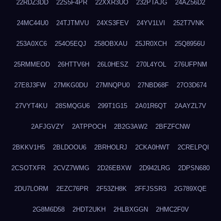
22RDZ3DD
22S5F4PR
22XXR3UO
232PTAJG
24AZ56D2
24MC44U0
24TJTMVU
24XS3FEV
24YV1LVI
252T7VNK
253A0XC6
254O5EQJ
258OBXAU
25JR0XCH
25Q8956U
25RMMEOD
26HTTV6H
26L0HESZ
270L4YOL
276UFPNM
27E8J3FW
27MKG0DU
27MNQPU0
27NBD68F
27O3D674
27VYT4KU
28SMQGU6
299T1G15
2A01R6QT
2AAYZL7V
2AFJGVZY
2ATPPOCH
2B2G3AW2
2BFZFCNW
2BKKV1H5
2BLDOOU6
2BRHOLRJ
2CKA0HWT
2CRELPQI
2CSOTXFR
2CVZ7WMG
2D26EBXW
2D942LRG
2DPSN680
2DU7LORM
2EZC76PR
2F53ZH8K
2FFJSSR3
2G789XQE
2G8M6D58
2HDT2UKH
2HLBXGGN
2HMC2F0V