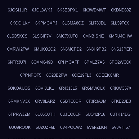
6JGSI1UR
6JQL3WKJ
6K3EBPX1
6K3WDMWT
6KDND60Z
6KOOILKY
6KPMGXPJ
6LGMA8OZ
6LI78JDL
6LL59T6X
6LSD5KCS
6LSGIF7V
6MC7XUTQ
6MNBISNE
6MRU4GHW
6MRWI2FW
6MUKQ2Q2
6N6MCPD2
6N8H9PB2
6NS1JPER
6NTR3U7I
6OXMG49D
6PHYGAFF
6PM1Z7A5
6PO2WC0X
6PPNPOF5
6Q23B2FW
6QE19FL3
6QEEKCMR
6QKOAUOS
6QVIJ1K1
6R431JL5
6RGMWOLX
6RKWC57X
6RMKNV3X
6RV8LARZ
6SBTC8OR
6T3R3AJM
6TKE2JE3
6TPRWJZM
6U06OJTH
6UJEQ0CF
6UQ42P16
6UTK14DG
6UU9ROQK
6UZUZF6L
6V4POCW2
6V6FZLKN
6VJVHI57