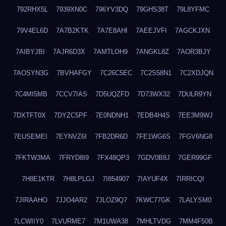
792RHX5L
7939XN0C
796YV3DQ
79GHS38T
79L8YFMC
79V4EL6D
7A7B2KTK
7A7E8AHI
7AEEJVFI
7AGCKJXN
7AIBYJBI
7AJR6D3X
7AMTLOH9
7ANGKL8Z
7AOR3BJY
7AOSYN3G
7BVHAFGY
7C26C5EC
7C2S58N1
7C2XDJQN
7C4MI5MB
7CCV7IAS
7D5UQZFD
7D73WX32
7DULR9YN
7DXTFT0X
7DYZC5PF
7E0NDNH1
7EDB4H4S
7EE3M9WJ
7EUSEMEI
7EYNVZ6I
7FB2DR6D
7FE1WG6S
7FGV6NG8
7FKTW3MA
7FRYD8I9
7FX48QP3
7GDV0B8J
7GER99GF
7H8E1KTR
7H8LPLGJ
7I854907
7IAYUF4X
7IRRICQI
7JIRAAHO
7JJO4AR2
7JLOZ9Q7
7KWC77GK
7LALYSM0
7LCWIIY0
7LVURME7
7M1UWA38
7MHLTVDG
7MM4F50B