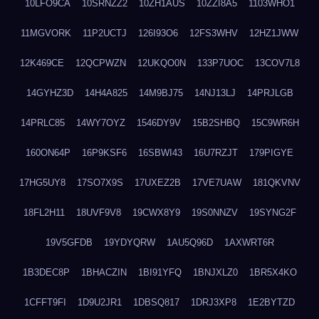
10LFO9CA
10SRNZZ2
10ZH1AUS
10ZZI8A5
1103WHO1
11MGVORK
11P2UCTJ
126I93O6
12FS3WHV
12HZ1JWW
12K469CE
12QCPWZN
12UKQO0N
133P7UOC
13COV7L8
14GYHZ3D
14H4A825
14M9BJ75
14NJ13LJ
14PRJLGB
14PRLC85
14WY7OYZ
1546DY9V
15B2SHBQ
15C9WR6H
160ON64P
16P9KSF6
16SBWI43
16U7RZJT
179PIGYE
17HG5UY8
17SO7X9S
17UXEZ2B
17VE7UAW
181QKVNV
18FL2H11
18UVF9V8
19CWX8Y9
19S0NNZV
19SYNG2F
19V5GFDB
19YDYQRW
1AU5Q96D
1AXWRT6R
1B3DEC8P
1BHACZIN
1BI91YFQ
1BNJXLZ0
1BR5X4KO
1CFFT9FI
1D9U2JR1
1DBSQ817
1DRJ3XP8
1E2BYTZD