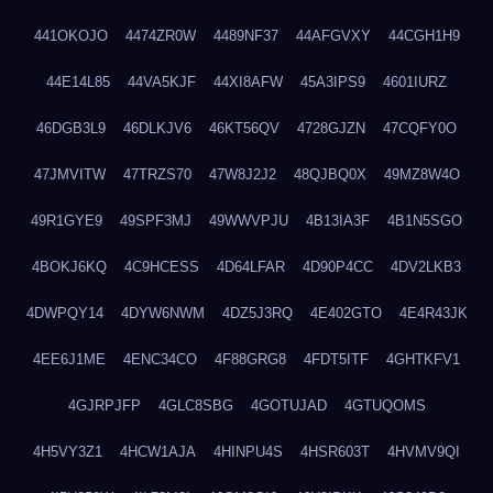
441OKOJO
4474ZR0W
4489NF37
44AFGVXY
44CGH1H9
44E14L85
44VA5KJF
44XI8AFW
45A3IPS9
4601IURZ
46DGB3L9
46DLKJV6
46KT56QV
4728GJZN
47CQFY0O
47JMVITW
47TRZS70
47W8J2J2
48QJBQ0X
49MZ8W4O
49R1GYE9
49SPF3MJ
49WWVPJU
4B13IA3F
4B1N5SGO
4BOKJ6KQ
4C9HCESS
4D64LFAR
4D90P4CC
4DV2LKB3
4DWPQY14
4DYW6NWM
4DZ5J3RQ
4E402GTO
4E4R43JK
4EE6J1ME
4ENC34CO
4F88GRG8
4FDT5ITF
4GHTKFV1
4GJRPJFP
4GLC8SBG
4GOTUJAD
4GTUQOMS
4H5VY3Z1
4HCW1AJA
4HINPU4S
4HSR603T
4HVMV9QI