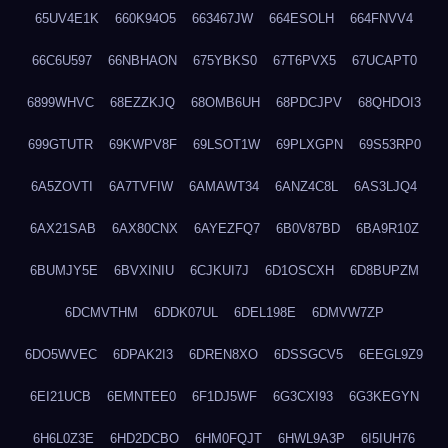
65UV4E1K
660K94O5
663467JW
664ESOLH
664FNVV4
66C6U597
66NBHAON
675YBKS0
67T6PVX5
67UCAPT0
6899WHVC
68EZZKJQ
68OMB6UH
68PDCJPV
68QHDOI3
699GTUTR
69KWPV8F
69LSOT1W
69PLXGPN
69S53RP0
6A5ZOVTI
6A7TVFIW
6AMAWT34
6ANZ4C8L
6AS3LJQ4
6AX21SAB
6AX80CNX
6AYEZFQ7
6B0V87BD
6BA9R10Z
6BUMJY5E
6BVXINIU
6CJKUI7J
6D1OSCXH
6D8BUPZM
6DCMVTHM
6DDK07UL
6DEL198E
6DMVW7ZP
6DO5WVEC
6DPAK2I3
6DREN8XO
6DSSGCV5
6EEGL9Z9
6EI21UCB
6EMNTEE0
6F1DJ5WF
6G3CXI93
6G3KEGYN
6H6L0Z3E
6HD2DCBO
6HM0FQJT
6HWL9A3P
6I5IUH76