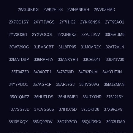
2WGUIKKG
2WK2EL88
2WNPNKRH
2WV0ZHMD
2X7CQ1SY
2XYTJWGS
2Y7I1IC2
2YKK8NSK
2YT95AO1
2YV3O361
2YXVOCOL
2Z2JNBKZ
2ZAJL9NV
30D5VUM9
30W729OG
31BVSCBT
31L8FP95
31M0MR2X
32AT2VLN
32MATDBP
336RPFHA
33ANXYRH
33CR504T
33DY1V30
33T04ZZ0
3404O7P1
3478760D
34F92RUM
34HYUF3N
34Y7PBO1
357AGF1F
35AF37G3
35HVS0VG
35MJZMAN
35O1QNFZ
36HUTLDS
36NU8MEJ
36U7Y0NR
376J215Y
377SG7JD
37CVGS0S
37IHO75D
37JQKID8
37X9FZP9
38J0SXQX
38NQ9PDV
38O70PCO
38QUD9KX
39D3U3A0