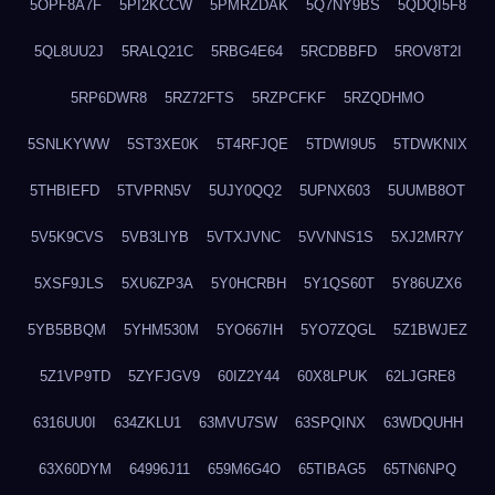
5OPF8A7F
5PI2KCCW
5PMRZDAK
5Q7NY9BS
5QDQI5F8
5QL8UU2J
5RALQ21C
5RBG4E64
5RCDBBFD
5ROV8T2I
5RP6DWR8
5RZ72FTS
5RZPCFKF
5RZQDHMO
5SNLKYWW
5ST3XE0K
5T4RFJQE
5TDWI9U5
5TDWKNIX
5THBIEFD
5TVPRN5V
5UJY0QQ2
5UPNX603
5UUMB8OT
5V5K9CVS
5VB3LIYB
5VTXJVNC
5VVNNS1S
5XJ2MR7Y
5XSF9JLS
5XU6ZP3A
5Y0HCRBH
5Y1QS60T
5Y86UZX6
5YB5BBQM
5YHM530M
5YO667IH
5YO7ZQGL
5Z1BWJEZ
5Z1VP9TD
5ZYFJGV9
60IZ2Y44
60X8LPUK
62LJGRE8
6316UU0I
634ZKLU1
63MVU7SW
63SPQINX
63WDQUHH
63X60DYM
64996J11
659M6G4O
65TIBAG5
65TN6NPQ