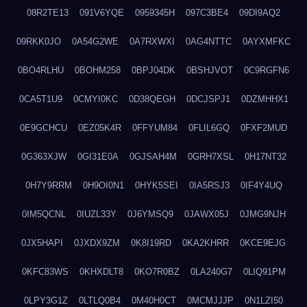
08R2TE13
091V6YQE
0959345H
097C3BE4
09DI9AQ2
09RKK0JO
0A54G2WE
0A7RXWXI
0AG4NTTC
0AYXMFKC
0BO4RLHU
0BOHM258
0BPJ04DK
0BSHJVOT
0C9RGFN6
0CA5T1U9
0CMYI0KC
0D38QEGH
0DCJSPJ1
0DZMHHX1
0E9GCHCU
0EZ05K4R
0FFYUM84
0FLIL6GQ
0FXF2MUD
0G363XJW
0GI31E0A
0GJSAH4M
0GRH7XSL
0H17NT32
0H7Y9RRM
0H9OI0N1
0HYK5SEI
0IA5RSJ3
0IF4Y4UQ
0IM5QCNL
0IUZL33Y
0J6YMSQ9
0JAWX05J
0JMG9NJH
0JX5HAPI
0JXDX9ZM
0K8I19RD
0KA2KHRR
0KCE9EJG
0KFC83WS
0KHXDLT8
0KO7R0BZ
0LA240G7
0LIQ91PM
0LPY3G1Z
0LTLQ0B4
0M40H0CT
0MCMJJJP
0N1LZI50