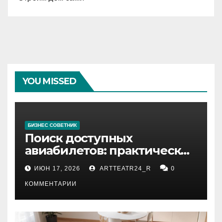
YOU MISSED
БИЗНЕС СОВЕТНИК
Поиск доступных
авиабилетов: практические
рекомендации
ИЮН 17, 2026
ARTTEATR24_R
0
КОММЕНТАРИИ