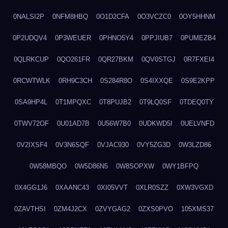
0NALSI2P
0NFM8HBQ
0O1D2CFA
0O3VCZC0
0OY5HHNM
0P2UDQV4
0P3WEUER
0PHNO5Y4
0PPJIUB7
0PUMEZB4
0QLRKCUP
0QO261FR
0QR27BKM
0QV0STGJ
0R7FXEI4
0RCWTWLK
0RH9C3CH
0S284R8O
0S4IXXQE
0S9E2KPP
0SA9HP4L
0T1MPQXC
0T8PUJB2
0T9LQ0SF
0TDEQ0TY
0TWV72OF
0U01AD7B
0U56W7B0
0UDKWD5I
0UELVNFD
0V2IXSF4
0V3N6SQF
0VJAC930
0VY5ZG3D
0W3LZD86
0W58MBQO
0W5D86N5
0W8SOPXW
0WY1BFPQ
0X4GG1J6
0XAANC43
0XI05VVT
0XLR0SZZ
0XW3VGXD
0ZAVTHSI
0ZM4J2CX
0ZVYGAG2
0ZXS0PVO
105XMS37