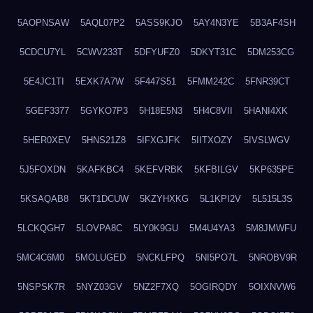
5AOPNSAW
5AQL07P2
5ASS9KJO
5AY4N3YE
5B3AF4SH
5CDCU7YL
5CWV233T
5DFYUFZ0
5DKYT31C
5DM253CG
5E4JC1TI
5EXK7A7W
5F447S51
5FMM242C
5FNR39CT
5GEF3377
5GYKO7P3
5H18E5N3
5H4C8VII
5HANI4XK
5HER0XEV
5HNS21Z8
5IFXGJFK
5IITXOZY
5IVSLWGV
5J5FOXDN
5KAFKBC4
5KEFVRBK
5KFBILGV
5KP635PE
5KSAQAB8
5KT1DCUW
5KZYHXKG
5L1KPI2V
5L515L3S
5LCKQGH7
5LOVPA8C
5LY0K9GU
5M4U4YA3
5M8JMWFU
5MC4C6M0
5MOLUGED
5NCKLFPQ
5NI5PO7L
5NROBV9R
5NSPSK7R
5NYZ03GV
5NZ2F7XQ
5OGIRQDY
5OIXNVW6