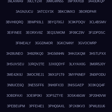
39LAIWA9
39LCYZRI
39MGWN55
39PXKH1B
3A43DKQP
3AGNJUCU
3ATCGY3X
3BKC9MX3
3BORDPAR
3BVH0QRQ
3BWP93L1
3BYQ70GJ
3C9KPDQV
3CL4BSMV
3EIFINEE
3EORXV8Z
3EQ3JWOM
3F09CZ9V
3F1DPDSC
3F84EALY
3GGDN4OR
3GKCN4NY
3GVOCWRP
3H28UNEO
3H92RKQ0
3HG56NHN
3HHJ1KQM
3HSTLPXX
3HSUVSEU
3JRQV2TE
3JX0QDYF
3LXYAX0G
3M0R5J0Y
3ME42K9J
3MOCREJ1
3MX1P1T9
3MYP6NEF
3N0IPODU
3N8UCE6Q
3NE5SFF6
3NH0FX33
3NISGAEP
3O3KQQ4F
3OBDFAXI
3OE9P0KI
3OPSZTYE
3OSK46GW
3P20H0VW
3PEBEUPM
3PFEI4E1
3PHQ0AXL
3PJX8KV3
3PWL81U6