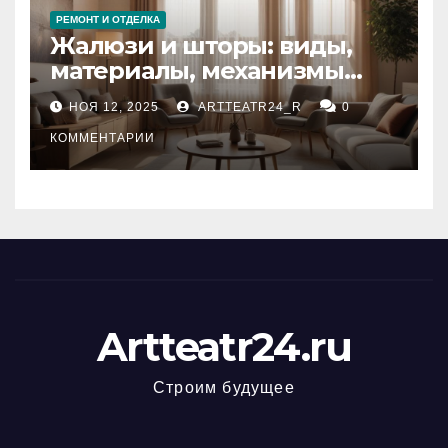
РЕМОНТ И ОТДЕЛКА
Жалюзи и шторы: виды,
материалы, механизмы
управления и уход
НОЯ 12, 2025
ARTTEATR24_R
0
КОММЕНТАРИИ
Artteatr24.ru
Строим будущее