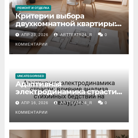
РЕМОНТ И ОТДЕЛКА
Критерии выбора
двухкомнатной квартиры:
планировка, площадь,
АПР 23, 2026
ARTTEATR24_R
0
состояние и документация
КОММЕНТАРИИ
UNCATEGORISED
Адаптивная
электродинамика страсти:
влияние анализа
АПР 16, 2026
ARTTEATR24_R
0
стихийных бедствий на
тезауруса
КОММЕНТАРИИ