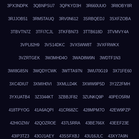
3PX3NDPK
3QBNPSU7
3QPKYD3H
3R660UUO
3R8OBY8R
3RJJOB51
3RM5TAUQ
3RV0N612
3SRBQEDJ
3SXFZOBA
3TBVTN7Z
3TFI7CJL
3TKFBN73
3TTB618D
3TVMVY4A
3VPL82H9
3VS14DKC
3VX5WW8T
3VXFRWKX
3VZRTGEK
3W3MHD4O
3WAD8W9N
3WDTF1N3
3WI8G8SN
3WQDYCWK
3WTTA97N
3WU70G19
3X71FE60
3XC4DIU7
3XMIH0VI
3XMLLD4K
3XWW9P5D
3Y2Z2FMH
3YXUATB4
3Z3344KT
3ZBBJF82
3ZUNKQ9P
40PEO5RM
418TPYOG
41A6AQPI
41CR68ZC
428MPM7O
42EW9PZP
42HIOZNV
42QOZROE
437L5RRA
43BE766X
43EEF23E
43IP3TZ3
43OJ1AEY
43SSFXBJ
43U16JLC
43XY7A9N