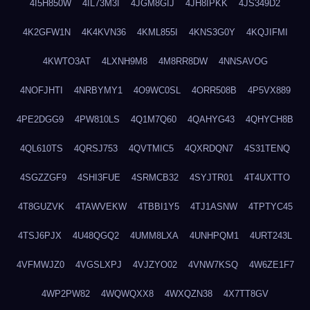
4I5H850W
4IL73M3I
4JGM8GIJ
4JH8IPKK
4JS349D2
4K2GFW1N
4K4KVN36
4KML855I
4KNS3G0Y
4KQJIFMI
4KWTO3AT
4LXNH9M8
4M8RR8DW
4NNSAVOG
4NOFJHTI
4NRBYMY1
4O9WC0SL
4ORR508B
4P5VX889
4PE2DGG9
4PW810LS
4Q1M7Q60
4QAHYG43
4QHYCH8B
4QL610TS
4QRSJ753
4QVTMIC5
4QXRDQN7
4S31TENQ
4SGZZGF9
4SHI3FUE
4SRMCB32
4SYJTR01
4T4UXTTO
4T8GUZVK
4TAWVEKW
4TBBI1Y5
4TJ1ASNW
4TPTYC45
4TSJ6PJX
4U48QGQ2
4UMM8LXA
4UNHPQM1
4URT243L
4VFMWJZ0
4VGSLXPJ
4VJZYO02
4VNW7KSQ
4W6ZE1F7
4WP2PW82
4WQWQXX8
4WXQZN38
4X7TT8GV