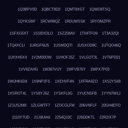
1Q3BPV0D
1QBCT8D3
1QMT9XGT
1QWO8TSQ
1QYKS8IF
1RCW99QZ
1RDUWSSK
1RYOMZPR
1SFXG5XT
1SSBXDLO
1SZ258AV
1T04TFO9
1T3A32QI
1TQ4XCLI
1URGFNU5
1USMDQTI
1USXOD9C
1UTQO46Q
1UXXH5X4
1V2M00OW
1VHOFJ5Z
1VLGOT3L
1VT6PD21
1VV8ZAHG
1W387VUY
1WFVB76Y
1WPX7P03
1WUHK6D4
1X9NP2FS
1XEHVF4N
1XFRA9ZO
1XS2YS68
1XSROT4L
1YS8YJ6Z
1YSKFL0G
1YUCNSFB
1YYN7W1J
1Z1US2M8
1ZLGWTF7
1ZOCGLFM
206VNFLF
20GH4EFO
2110Y7UD
21J9UIA6
2254Q10C
226DDKTL
22R2IX7P