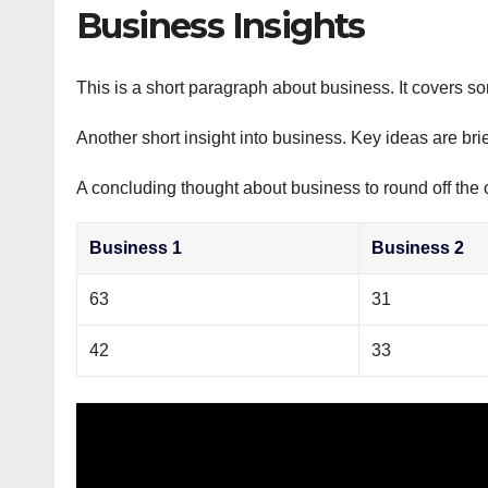
р
Business Insights
p
а
p
в
This is a short paragraph about business. It covers s
и
Another short insight into business. Key ideas are bri
т
ь
A concluding thought about business to round off the 
Business 1
Business 2
63
31
42
33