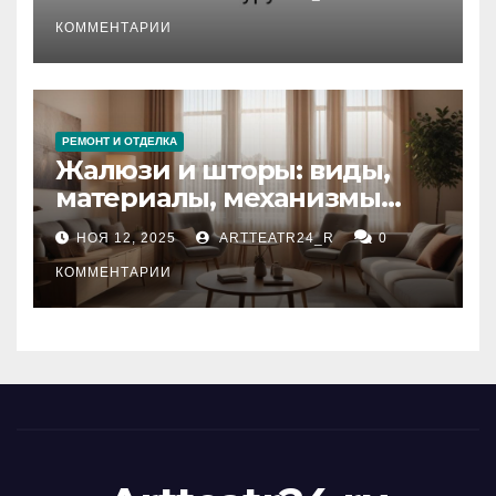
стихийных бедствий на
тезауруса
КОММЕНТАРИИ
РЕМОНТ И ОТДЕЛКА
Жалюзи и шторы: виды,
материалы, механизмы
управления и уход
НОЯ 12, 2025
ARTTEATR24_R
0
КОММЕНТАРИИ