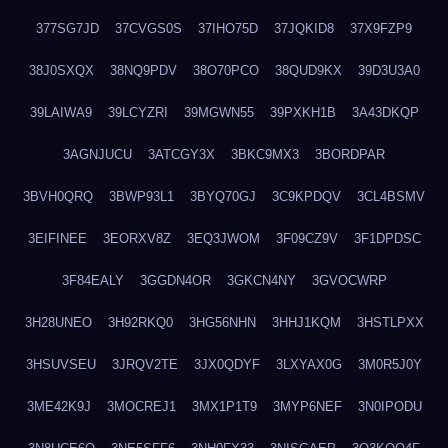
377SG7JD
37CVGS0S
37IHO75D
37JQKID8
37X9FZP9
38J0SXQX
38NQ9PDV
38O70PCO
38QUD9KX
39D3U3A0
39LAIWA9
39LCYZRI
39MGWN55
39PXKH1B
3A43DKQP
3AGNJUCU
3ATCGY3X
3BKC9MX3
3BORDPAR
3BVH0QRQ
3BWP93L1
3BYQ70GJ
3C9KPDQV
3CL4BSMV
3EIFINEE
3EORXV8Z
3EQ3JWOM
3F09CZ9V
3F1DPDSC
3F84EALY
3GGDN4OR
3GKCN4NY
3GVOCWRP
3H28UNEO
3H92RKQ0
3HG56NHN
3HHJ1KQM
3HSTLPXX
3HSUVSEU
3JRQV2TE
3JX0QDYF
3LXYAX0G
3M0R5J0Y
3ME42K9J
3MOCREJ1
3MX1P1T9
3MYP6NEF
3N0IPODU