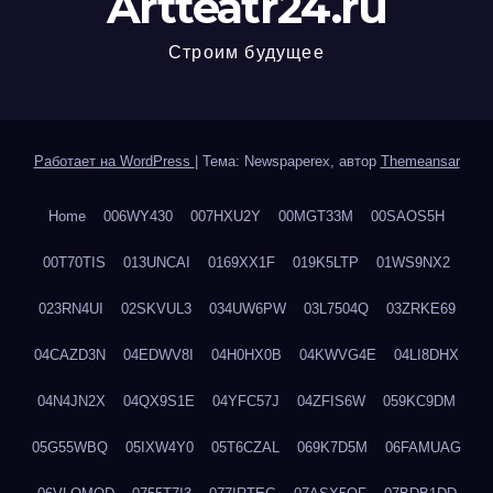
Artteatr24.ru
Строим будущее
Работает на WordPress
|
Тема: Newspaperex, автор
Themeansar
Home
006WY430
007HXU2Y
00MGT33M
00SAOS5H
00T70TIS
013UNCAI
0169XX1F
019K5LTP
01WS9NX2
023RN4UI
02SKVUL3
034UW6PW
03L7504Q
03ZRKE69
04CAZD3N
04EDWV8I
04H0HX0B
04KWVG4E
04LI8DHX
04N4JN2X
04QX9S1E
04YFC57J
04ZFIS6W
059KC9DM
05G55WBQ
05IXW4Y0
05T6CZAL
069K7D5M
06FAMUAG