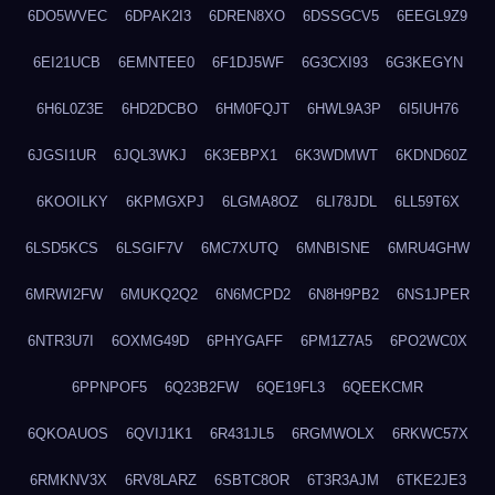
6DO5WVEC
6DPAK2I3
6DREN8XO
6DSSGCV5
6EEGL9Z9
6EI21UCB
6EMNTEE0
6F1DJ5WF
6G3CXI93
6G3KEGYN
6H6L0Z3E
6HD2DCBO
6HM0FQJT
6HWL9A3P
6I5IUH76
6JGSI1UR
6JQL3WKJ
6K3EBPX1
6K3WDMWT
6KDND60Z
6KOOILKY
6KPMGXPJ
6LGMA8OZ
6LI78JDL
6LL59T6X
6LSD5KCS
6LSGIF7V
6MC7XUTQ
6MNBISNE
6MRU4GHW
6MRWI2FW
6MUKQ2Q2
6N6MCPD2
6N8H9PB2
6NS1JPER
6NTR3U7I
6OXMG49D
6PHYGAFF
6PM1Z7A5
6PO2WC0X
6PPNPOF5
6Q23B2FW
6QE19FL3
6QEEKCMR
6QKOAUOS
6QVIJ1K1
6R431JL5
6RGMWOLX
6RKWC57X
6RMKNV3X
6RV8LARZ
6SBTC8OR
6T3R3AJM
6TKE2JE3