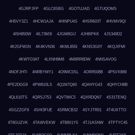
4GJRPJFP
4GLC8SBG
4GOTUJAD
4GTUQOMS
4H5VY3Z1
4HCW1AJA
4HINPU4S
4HSR603T
4HVMV9QI
4I5H850W
4IL73M3I
4JGM8GIJ
4JH8IPKK
4JS349D2
4K2GFW1N
4K4KVN36
4KML855I
4KNS3G0Y
4KQJIFMI
4KWTO3AT
4LXNH9M8
4M8RR8DW
4NNSAVOG
4NOFJHTI
4NRBYMY1
4O9WC0SL
4ORR508B
4P5VX889
4PE2DGG9
4PW810LS
4Q1M7Q60
4QAHYG43
4QHYCH8B
4QL610TS
4QRSJ753
4QVTMIC5
4QXRDQN7
4S31TENQ
4SGZZGF9
4SHI3FUE
4SRMCB32
4SYJTR01
4T4UXTTO
4T8GUZVK
4TAWVEKW
4TBBI1Y5
4TJ1ASNW
4TPTYC45