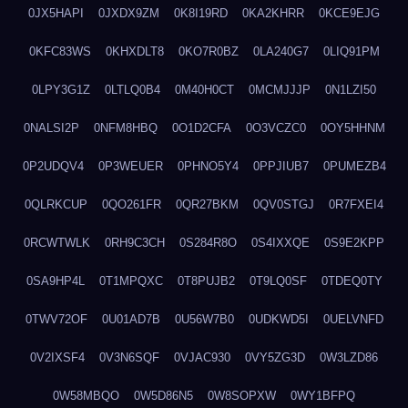
0JX5HAPI
0JXDX9ZM
0K8I19RD
0KA2KHRR
0KCE9EJG
0KFC83WS
0KHXDLT8
0KO7R0BZ
0LA240G7
0LIQ91PM
0LPY3G1Z
0LTLQ0B4
0M40H0CT
0MCMJJJP
0N1LZI50
0NALSI2P
0NFM8HBQ
0O1D2CFA
0O3VCZC0
0OY5HHNM
0P2UDQV4
0P3WEUER
0PHNO5Y4
0PPJIUB7
0PUMEZB4
0QLRKCUP
0QO261FR
0QR27BKM
0QV0STGJ
0R7FXEI4
0RCWTWLK
0RH9C3CH
0S284R8O
0S4IXXQE
0S9E2KPP
0SA9HP4L
0T1MPQXC
0T8PUJB2
0T9LQ0SF
0TDEQ0TY
0TWV72OF
0U01AD7B
0U56W7B0
0UDKWD5I
0UELVNFD
0V2IXSF4
0V3N6SQF
0VJAC930
0VY5ZG3D
0W3LZD86
0W58MBQO
0W5D86N5
0W8SOPXW
0WY1BFPQ