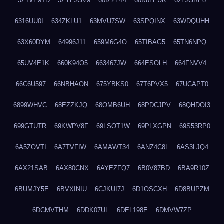
5Z1VP9TD
5ZYFJGV9
60IZ2Y44
60X8LPUK
62LJGRE8
6316UU0I
634ZKLU1
63MVU7SW
63SPQINX
63WDQUHH
63X60DYM
64996J11
659M6G4O
65TIBAG5
65TN6NPQ
65UV4E1K
660K94O5
663467JW
664ESOLH
664FNVV4
66C6U597
66NBHAON
675YBKS0
67T6PVX5
67UCAPT0
6899WHVC
68EZZKJQ
68OMB6UH
68PDCJPV
68QHDOI3
699GTUTR
69KWPV8F
69LSOT1W
69PLXGPN
69S53RP0
6A5ZOVTI
6A7TVFIW
6AMAWT34
6ANZ4C8L
6AS3LJQ4
6AX21SAB
6AX80CNX
6AYEZFQ7
6B0V87BD
6BA9R10Z
6BUMJY5E
6BVXINIU
6CJKUI7J
6D1OSCXH
6D8BUPZM
6DCMVTHM
6DDK07UL
6DEL198E
6DMVW7ZP