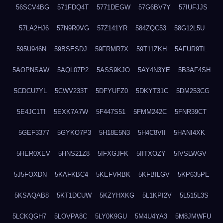
56SCV4BG
571FDQ4T
5771DEGW
57G6BV7Y
57IUFJJS
57LA2HJ6
57N9R0VG
57Z141YR
584ZQC53
58G12L5U
595U946N
59BSESDJ
59FRMR7X
59T11ZKH
5AFUR9TL
5AOPNSAW
5AQL07P2
5ASS9KJO
5AY4N3YE
5B3AF4SH
5CDCU7YL
5CWV233T
5DFYUFZ0
5DKYT31C
5DM253CG
5E4JC1TI
5EXK7A7W
5F447S51
5FMM242C
5FNR39CT
5GEF3377
5GYKO7P3
5H18E5N3
5H4C8VII
5HANI4XK
5HER0XEV
5HNS21Z8
5IFXGJFK
5IITXOZY
5IVSLWGV
5J5FOXDN
5KAFKBC4
5KEFVRBK
5KFBILGV
5KP635PE
5KSAQAB8
5KT1DCUW
5KZYHXKG
5L1KPI2V
5L515L3S
5LCKQGH7
5LOVPA8C
5LY0K9GU
5M4U4YA3
5M8JMWFU