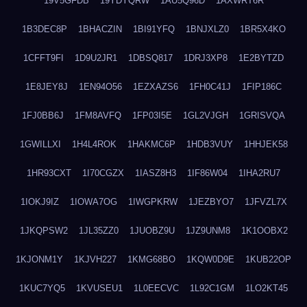
19V5GFDB
19YDYQRW
1AU5Q96D
1AXWRT6R
1B3DEC8P
1BHACZIN
1BI91YFQ
1BNJXLZ0
1BR5X4KO
1CFFT9FI
1D9U2JR1
1DBSQ817
1DRJ3XP8
1E2BYTZD
1E8JEY8J
1EN94O56
1EZXAZS6
1FH0C41J
1FIP186C
1FJ0BB6J
1FM8AVFQ
1FP03I5E
1GL2VJGH
1GRISVQA
1GWILLXI
1H4L4ROK
1HAKMC6P
1HDB3VUY
1HHJEK58
1HR93CXT
1I70CGZX
1IASZ8H3
1IF86W04
1IHA2RU7
1IOKJ9IZ
1IOWA7OG
1IWGPKRW
1JEZBYO7
1JFVZL7X
1JKQPSW2
1JL35ZZ0
1JUOBZ9U
1JZ9UNM8
1K1OOBX2
1KJONM1Y
1KJVH227
1KMG68BO
1KQW0D9E
1KUB22OP
1KUC7YQ5
1KVUSEU1
1L0EECVC
1L92C1GM
1LO2KT45