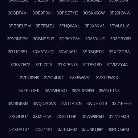
3N8UCE6Q
3NE5SFF6
3NH0FX33
3NISGAEP
3O3KQQ4F
3OBDFAXI
3OE9P0KI
3OPSZTYE
3OSK46GW
3P20H0VW
3PEBEUPM
3PFEI4E1
3PHQ0AXL
3PJX8KV3
3PWL81U6
3PX3NDPK
3QBNPSU7
3QPKYD3H
3R660UUO
3R8OBY8R
3RJJOB51
3RM5TAUQ
3RV0N612
3SRBQEDJ
3SXFZOBA
3TBVTN7Z
3TFI7CJL
3TKFBN73
3TTB618D
3TVMVY4A
3VPL82H9
3VS14DKC
3VX5WW8T
3VXFRWKX
3VZRTGEK
3W3MHD4O
3WAD8W9N
3WDTF1N3
3WI8G8SN
3WQDYCWK
3WTTA97N
3WU70G19
3X71FE60
3XC4DIU7
3XMIH0VI
3XMLLD4K
3XWW9P5D
3Y2Z2FMH
3YXUATB4
3Z3344KT
3ZBBJF82
3ZUNKQ9P
40PEO5RM