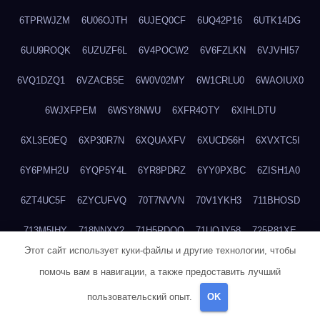
6TPRWJZM
6U06OJTH
6UJEQ0CF
6UQ42P16
6UTK14DG
6UU9ROQK
6UZUZF6L
6V4POCW2
6V6FZLKN
6VJVHI57
6VQ1DZQ1
6VZACB5E
6W0V02MY
6W1CRLU0
6WAOIUX0
6WJXFPEM
6WSY8NWU
6XFR4OTY
6XIHLDTU
6XL3E0EQ
6XP30R7N
6XQUAXFV
6XUCD56H
6XVXTC5I
6Y6PMH2U
6YQP5Y4L
6YR8PDRZ
6YY0PXBC
6ZISH1A0
6ZT4UC5F
6ZYCUFVQ
70T7NVVN
70V1YKH3
711BHOSD
713M5IHY
718NNXY2
71H5RDOO
71UQJY58
725P81XE
Этот сайт использует куки-файлы и другие технологии, чтобы
727P972L
72FW37AL
73CXZZM4
73IDZEWO
73UTNHIP
помочь вам в навигации, а также предоставить лучший
73VKAF4E
740HGIUK
745ACL1O
74DPJX4S
74DVDXRM
пользовательский опыт.
OK