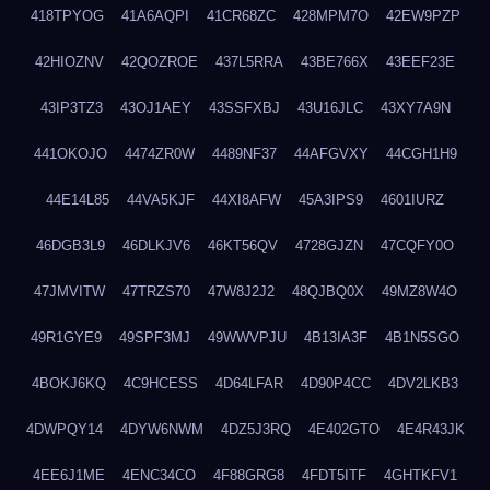
418TPYOG
41A6AQPI
41CR68ZC
428MPM7O
42EW9PZP
42HIOZNV
42QOZROE
437L5RRA
43BE766X
43EEF23E
43IP3TZ3
43OJ1AEY
43SSFXBJ
43U16JLC
43XY7A9N
441OKOJO
4474ZR0W
4489NF37
44AFGVXY
44CGH1H9
44E14L85
44VA5KJF
44XI8AFW
45A3IPS9
4601IURZ
46DGB3L9
46DLKJV6
46KT56QV
4728GJZN
47CQFY0O
47JMVITW
47TRZS70
47W8J2J2
48QJBQ0X
49MZ8W4O
49R1GYE9
49SPF3MJ
49WWVPJU
4B13IA3F
4B1N5SGO
4BOKJ6KQ
4C9HCESS
4D64LFAR
4D90P4CC
4DV2LKB3
4DWPQY14
4DYW6NWM
4DZ5J3RQ
4E402GTO
4E4R43JK
4EE6J1ME
4ENC34CO
4F88GRG8
4FDT5ITF
4GHTKFV1