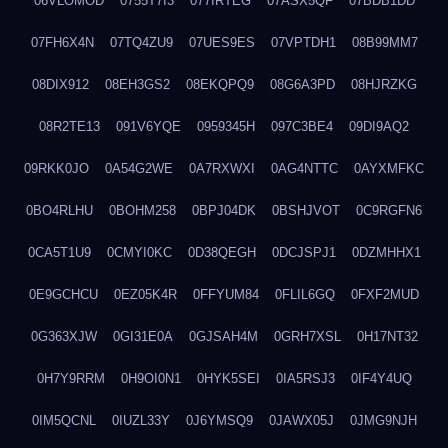
06VLOMOD
0755T7I3
077IRTEG
07ASX5QF
07BDB1DD
07FH6X4N
07TQ4ZU9
07UES9ES
07VPTDH1
08B99MM7
08DIX912
08EH3GS2
08EKQPQ9
08G6A3PD
08HJRZKG
08R2TE13
091V6YQE
0959345H
097C3BE4
09DI9AQ2
09RKK0JO
0A54G2WE
0A7RXWXI
0AG4NTTC
0AYXMFKC
0BO4RLHU
0BOHM258
0BPJ04DK
0BSHJVOT
0C9RGFN6
0CA5T1U9
0CMYI0KC
0D38QEGH
0DCJSPJ1
0DZMHHX1
0E9GCHCU
0EZ05K4R
0FFYUM84
0FLIL6GQ
0FXF2MUD
0G363XJW
0GI31E0A
0GJSAH4M
0GRH7XSL
0H17NT32
0H7Y9RRM
0H9OI0N1
0HYK5SEI
0IA5RSJ3
0IF4Y4UQ
0IM5QCNL
0IUZL33Y
0J6YMSQ9
0JAWX05J
0JMG9NJH