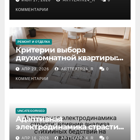
КОММЕНТАРИИ
РЕМОНТ И ОТДЕЛКА
Критерии выбора
двухкомнатной квартиры:
планировка, площадь,
АПР 23, 2026
ARTTEATR24_R
0
состояние и документация
КОММЕНТАРИИ
UNCATEGORISED
Адаптивная
электродинамика страсти:
влияние анализа
АПР 16, 2026
ARTTEATR24_R
0