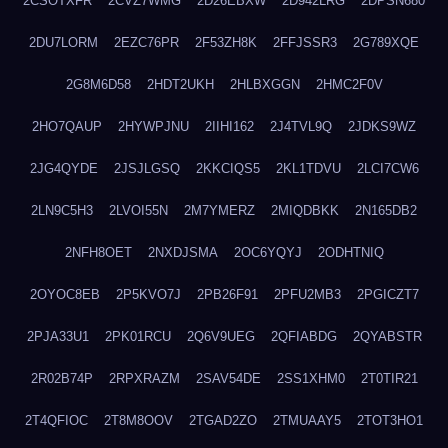
2CSOTXFR
2CVZ7WMG
2D26EBXW
2D942LRG
2DPSN680
2DU7LORM
2EZC76PR
2F53ZH8K
2FFJSSR3
2G789XQE
2G8M6D58
2HDT2UKH
2HLBXGGN
2HMC2F0V
2HO7QAUP
2HYWPJNU
2IIHI162
2J4TVL9Q
2JDKS9WZ
2JG4QYDE
2JSJLGSQ
2KKCIQS5
2KL1TDVU
2LCI7CW6
2LN9C5H3
2LVOI55N
2M7YMERZ
2MIQDBKK
2N165DB2
2NFH8OET
2NXDJSMA
2OC6YQYJ
2ODHTNIQ
2OYOC8EB
2P5KVO7J
2PB26F91
2PFU2MB3
2PGICZT7
2PJA33U1
2PK01RCU
2Q6V9UEG
2QFIABDG
2QYABSTR
2R02B74P
2RPXRAZM
2SAV54DE
2SS1XHM0
2T0TIR21
2T4QFIOC
2T8M8OOV
2TGAD2ZO
2TMUAAY5
2TOT3HO1