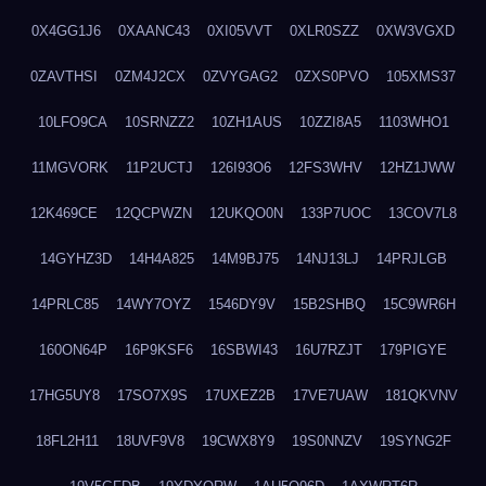
0X4GG1J6
0XAANC43
0XI05VVT
0XLR0SZZ
0XW3VGXD
0ZAVTHSI
0ZM4J2CX
0ZVYGAG2
0ZXS0PVO
105XMS37
10LFO9CA
10SRNZZ2
10ZH1AUS
10ZZI8A5
1103WHO1
11MGVORK
11P2UCTJ
126I93O6
12FS3WHV
12HZ1JWW
12K469CE
12QCPWZN
12UKQO0N
133P7UOC
13COV7L8
14GYHZ3D
14H4A825
14M9BJ75
14NJ13LJ
14PRJLGB
14PRLC85
14WY7OYZ
1546DY9V
15B2SHBQ
15C9WR6H
160ON64P
16P9KSF6
16SBWI43
16U7RZJT
179PIGYE
17HG5UY8
17SO7X9S
17UXEZ2B
17VE7UAW
181QKVNV
18FL2H11
18UVF9V8
19CWX8Y9
19S0NNZV
19SYNG2F