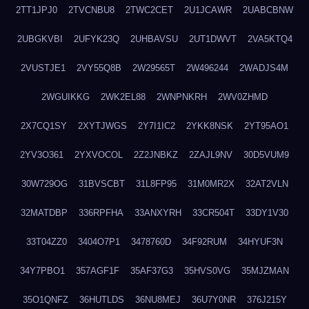
2TT1JPJ0
2TVCNBU8
2TWC2CET
2U1JCAWR
2UABCBNW
2UBGKVBI
2UFYK23Q
2UHBAVSU
2UT1DWVT
2VA5KTQ4
2VUSTJE1
2VY55Q8B
2W29565T
2W496244
2WADJS4M
2WGUIKKG
2WK2EL88
2WNPNKRH
2WV0ZHMD
2X7CQ1SY
2XYTJWGS
2Y7I1IC2
2YKK8NSK
2YT95AO1
2YV3O361
2YXVOCOL
2Z2JNBKZ
2ZAJL9NV
30D5VUM9
30W729OG
31BVSCBT
31L8FP95
31M0MR2X
32AT2VLN
32MATDBP
336RPFHA
33ANXYRH
33CR504T
33DY1V30
33T04ZZ0
3404O7P1
3478760D
34F92RUM
34HYUF3N
34Y7PBO1
357AGF1F
35AF37G3
35HVS0VG
35MJZMAN
35O1QNFZ
36HUTLDS
36NU8MEJ
36U7Y0NR
376J215Y