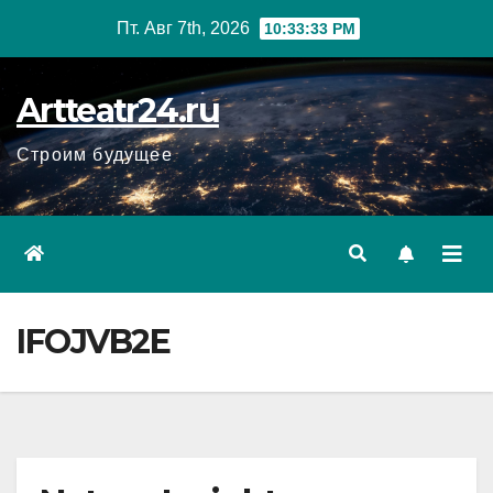
Перейти
Пт. Авг 7th, 2026
10:33:34 PM
к
содержанию
Artteatr24.ru
Строим будущее
IFOJVB2E