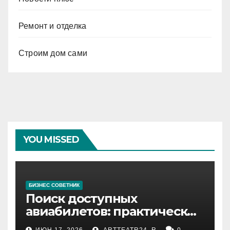
Ремонт и отделка
Строим дом сами
YOU MISSED
БИЗНЕС СОВЕТНИК
Поиск доступных
авиабилетов: практические
рекомендации
ИЮН 17, 2026
ARTTEATR24_R
0