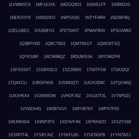
1LVWMXC9
1MF16JX6
1MZGQ4D3
1N3AELFF
1N3R82X5
1NERJOY9
1NIN2DXO
1NIPGIQG
1NTYF4RH
1NZ06F8Q
1OELGBE2
1OUI6BYG
1PET0A5T
1PMAFB0V
1PSGIWB2
1Q3BPV0D
1QBCT8D3
1QMT9XGT
1QWO8TSQ
1QYKS8IF
1RCW99QZ
1RDUWSSK
1RYOMZPR
1SFXG5XT
1SSBXDLO
1SZ258AV
1T04TFO9
1T3A32QI
1TQ4XCLI
1URGFNU5
1USMDQTI
1USXOD9C
1UTQO46Q
1UXXH5X4
1V2M00OW
1VHOFJ5Z
1VLGOT3L
1VT6PD21
1VV8ZAHG
1W387VUY
1WFVB76Y
1WPX7P03
1WUHK6D4
1X9NP2FS
1XEHVF4N
1XFRA9ZO
1XS2YS68
1XSROT4L
1YS8YJ6Z
1YSKFL0G
1YUCNSFB
1YYN7W1J