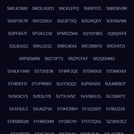
5MC4C6M0
5MOLUGED
5NCKLFPQ
5NI5PO7L
5NROBV9R
5NSPSK7R
5NYZ03GV
5NZ2F7XQ
5OGIRQDY
5OIXNVW6
5OPF8A7F
5PI2KCCW
5PMRZDAK
5Q7NY9BS
5QDQI5F8
5QL8UU2J
5RALQ21C
5RBG4E64
5RCDBBFD
5ROV8T2I
5RP6DWR8
5RZ72FTS
5RZPCFKF
5RZQDHMO
5SNLKYWW
5ST3XE0K
5T4RFJQE
5TDWI9U5
5TDWKNIX
5THBIEFD
5TVPRN5V
5UJY0QQ2
5UPNX603
5UUMB8OT
5V5K9CVS
5VB3LIYB
5VTXJVNC
5VVNNS1S
5XJ2MR7Y
5XSF9JLS
5XU6ZP3A
5Y0HCRBH
5Y1QS60T
5Y86UZX6
5YB5BBQM
5YHM530M
5YO667IH
5YO7ZQGL
5Z1BWJEZ