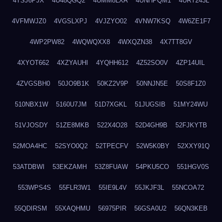
4TSJ6PJX
4U48QGQ2
4UMM8LXA
4UNHPQM1
4URT243L
4VFMWJZ0
4VGSLXPJ
4VJZYO02
4VNW7KSQ
4W6ZE1F7
4WP2PW82
4WQWQXX8
4WXQZN38
4X7TT8GV
4XYOT662
4XZYAUHI
4YQHH612
4Z52SO0V
4ZP14UIL
4ZVGSBH0
50JO9B1K
50KZ2V9P
50NNJN5E
50S8F1Z0
510NBX1W
5160U7JM
51D7XGKL
51JUGSIB
51MY24WU
51VJOSDY
51ZE8MKB
522X4O28
52D4GH9B
52FJKYTB
52MOA4HC
52SYO0Q2
52TPECFV
52W5K0BY
52XXY91Q
53ATDBWI
53EKZAMH
53Z8FUAW
54PKU5CO
551HGV0S
553WPS4S
55FLR3W1
55IE9L4V
55JKJF3L
55NCOA72
55QDIRSM
55XAQHMU
56975PIR
56GSA0U2
56QN3KEB