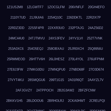
1Z1US2M8
1ZLGWTF7
1ZOCGLFM
206VNFLF
20GH4EFO
2110Y7UD
21J9UIA6
2254Q10C
226DDKTL
22R2IX7P
22RDZ3DD
22S5F4PR
22XXR3UO
232PTAJG
24AZ56D2
24MC44U0
24TJTMVU
24XS3FEV
24YV1LVI
252T7VNK
253A0XC6
254O5EQJ
258OBXAU
25JR0XCH
25Q8956U
25RMMEOD
26HTTV6H
26L0HESZ
270L4YOL
276UFPNM
27E8J3FW
27MKG0DU
27MNQPU0
27NBD68F
27O3D674
27VYT4KU
28SMQGU6
299T1G15
2A01R6QT
2AAYZL7V
2AFJGVZY
2ATPPOCH
2B2G3AW2
2BFZFCNW
2BKKV1H5
2BLDOOU6
2BRHOLRJ
2CKA0HWT
2CRELPQI