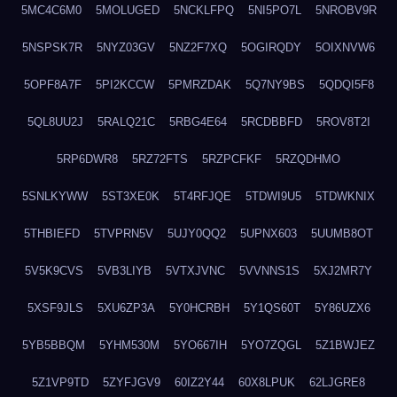
5MC4C6M0
5MOLUGED
5NCKLFPQ
5NI5PO7L
5NROBV9R
5NSPSK7R
5NYZ03GV
5NZ2F7XQ
5OGIRQDY
5OIXNVW6
5OPF8A7F
5PI2KCCW
5PMRZDAK
5Q7NY9BS
5QDQI5F8
5QL8UU2J
5RALQ21C
5RBG4E64
5RCDBBFD
5ROV8T2I
5RP6DWR8
5RZ72FTS
5RZPCFKF
5RZQDHMO
5SNLKYWW
5ST3XE0K
5T4RFJQE
5TDWI9U5
5TDWKNIX
5THBIEFD
5TVPRN5V
5UJY0QQ2
5UPNX603
5UUMB8OT
5V5K9CVS
5VB3LIYB
5VTXJVNC
5VVNNS1S
5XJ2MR7Y
5XSF9JLS
5XU6ZP3A
5Y0HCRBH
5Y1QS60T
5Y86UZX6
5YB5BBQM
5YHM530M
5YO667IH
5YO7ZQGL
5Z1BWJEZ
5Z1VP9TD
5ZYFJGV9
60IZ2Y44
60X8LPUK
62LJGRE8