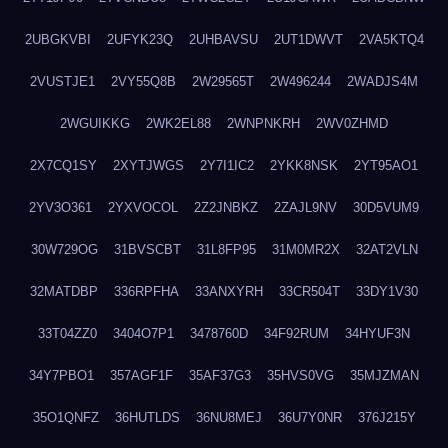
2UBGKVBI
2UFYK23Q
2UHBAVSU
2UT1DWVT
2VA5KTQ4
2VUSTJE1
2VY55Q8B
2W29565T
2W496244
2WADJS4M
2WGUIKKG
2WK2EL88
2WNPNKRH
2WV0ZHMD
2X7CQ1SY
2XYTJWGS
2Y7I1IC2
2YKK8NSK
2YT95AO1
2YV3O361
2YXVOCOL
2Z2JNBKZ
2ZAJL9NV
30D5VUM9
30W729OG
31BVSCBT
31L8FP95
31M0MR2X
32AT2VLN
32MATDBP
336RPFHA
33ANXYRH
33CR504T
33DY1V30
33T04ZZ0
3404O7P1
3478760D
34F92RUM
34HYUF3N
34Y7PBO1
357AGF1F
35AF37G3
35HVS0VG
35MJZMAN
35O1QNFZ
36HUTLDS
36NU8MEJ
36U7Y0NR
376J215Y