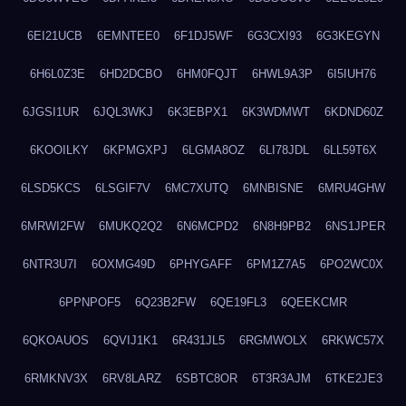
6EI21UCB
6EMNTEE0
6F1DJ5WF
6G3CXI93
6G3KEGYN
6H6L0Z3E
6HD2DCBO
6HM0FQJT
6HWL9A3P
6I5IUH76
6JGSI1UR
6JQL3WKJ
6K3EBPX1
6K3WDMWT
6KDND60Z
6KOOILKY
6KPMGXPJ
6LGMA8OZ
6LI78JDL
6LL59T6X
6LSD5KCS
6LSGIF7V
6MC7XUTQ
6MNBISNE
6MRU4GHW
6MRWI2FW
6MUKQ2Q2
6N6MCPD2
6N8H9PB2
6NS1JPER
6NTR3U7I
6OXMG49D
6PHYGAFF
6PM1Z7A5
6PO2WC0X
6PPNPOF5
6Q23B2FW
6QE19FL3
6QEEKCMR
6QKOAUOS
6QVIJ1K1
6R431JL5
6RGMWOLX
6RKWC57X
6RMKNV3X
6RV8LARZ
6SBTC8OR
6T3R3AJM
6TKE2JE3