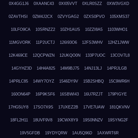
0X4GG1J6
0XAANC43
0XI05VVT
0XLR0SZZ
0XW3VGXD
0ZAVTHSI
0ZM4J2CX
0ZVYGAG2
0ZXS0PVO
105XMS37
10LFO9CA
10SRNZZ2
10ZH1AUS
10ZZI8A5
1103WHO1
11MGVORK
11P2UCTJ
126I93O6
12FS3WHV
12HZ1JWW
12K469CE
12QCPWZN
12UKQO0N
133P7UOC
13COV7L8
14GYHZ3D
14H4A825
14M9BJ75
14NJ13LJ
14PRJLGB
14PRLC85
14WY7OYZ
1546DY9V
15B2SHBQ
15C9WR6H
160ON64P
16P9KSF6
16SBWI43
16U7RZJT
179PIGYE
17HG5UY8
17SO7X9S
17UXEZ2B
17VE7UAW
181QKVNV
18FL2H11
18UVF9V8
19CWX8Y9
19S0NNZV
19SYNG2F
19V5GFDB
19YDYQRW
1AU5Q96D
1AXWRT6R