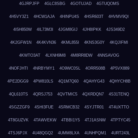
4GJRPJFP
4GLC8SBG
4GOTUJAD
4GTUQOMS
4H5VY3Z1
4HCW1AJA
4HINPU4S
4HSR603T
4HVMV9QI
4I5H850W
4IL73M3I
4JGM8GIJ
4JH8IPKK
4JS349D2
4K2GFW1N
4K4KVN36
4KML855I
4KNS3G0Y
4KQJIFMI
4KWTO3AT
4LXNH9M8
4M8RR8DW
4NNSAVOG
4NOFJHTI
4NRBYMY1
4O9WC0SL
4ORR508B
4P5VX889
4PE2DGG9
4PW810LS
4Q1M7Q60
4QAHYG43
4QHYCH8B
4QL610TS
4QRSJ753
4QVTMIC5
4QXRDQN7
4S31TENQ
4SGZZGF9
4SHI3FUE
4SRMCB32
4SYJTR01
4T4UXTTO
4T8GUZVK
4TAWVEKW
4TBBI1Y5
4TJ1ASNW
4TPTYC45
4TSJ6PJX
4U48QGQ2
4UMM8LXA
4UNHPQM1
4URT243L