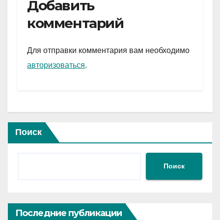
e
er
at
ail
р
Добавить
gr
s
а
комментарий
a
A
в
m
p
и
Для отправки комментария вам необходимо
p
ть
авторизоваться
.
Поиск
Поиск
Последние публикации