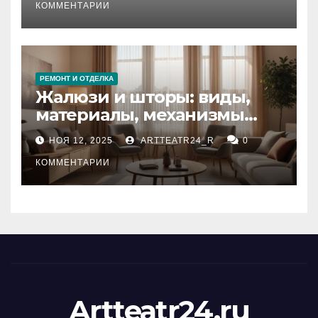
тезауруса
КОММЕНТАРИИ
РЕМОНТ И ОТДЕЛКА
Жалюзи и шторы: виды,
материалы, механизмы
управления и уход
НОЯ 12, 2025
ARTTEATR24_R
0
КОММЕНТАРИИ
Artteatr24.ru