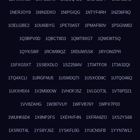
1NERJOY9
1NIN2DXO
1NIPGIQG
1NTYF4RH
1NZ06F8Q
1OELGBE2
1OUI6BYG
1PET0A5T
1PMAFB0V
1PSGIWB2
1Q3BPV0D
1QBCT8D3
1QMT9XGT
1QWO8TSQ
1QYKS8IF
1RCW99QZ
1RDUWSSK
1RYOMZPR
1SFXG5XT
1SSBXDLO
1SZ258AV
1T04TFO9
1T3A32QI
1TQ4XCLI
1URGFNU5
1USMDQTI
1USXOD9C
1UTQO46Q
1UXXH5X4
1V2M00OW
1VHOFJ5Z
1VLGOT3L
1VT6PD21
1VV8ZAHG
1W387VUY
1WFVB76Y
1WPX7P03
1WUHK6D4
1X9NP2FS
1XEHVF4N
1XFRA9ZO
1XS2YS68
1XSROT4L
1YS8YJ6Z
1YSKFL0G
1YUCNSFB
1YYN7W1J