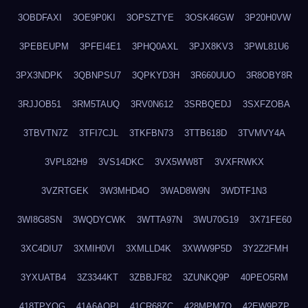
3OBDFAXI
3OE9P0KI
3OPSZTYE
3OSK46GW
3P20H0VW
3PEBEUPM
3PFEI4E1
3PHQ0AXL
3PJX8KV3
3PWL81U6
3PX3NDPK
3QBNPSU7
3QPKYD3H
3R660UUO
3R8OBY8R
3RJJOB51
3RM5TAUQ
3RV0N612
3SRBQEDJ
3SXFZOBA
3TBVTN7Z
3TFI7CJL
3TKFBN73
3TTB618D
3TVMVY4A
3VPL82H9
3VS14DKC
3VX5WW8T
3VXFRWKX
3VZRTGEK
3W3MHD4O
3WAD8W9N
3WDTF1N3
3WI8G8SN
3WQDYCWK
3WTTA97N
3WU70G19
3X71FE60
3XC4DIU7
3XMIH0VI
3XMLLD4K
3XWW9P5D
3Y2Z2FMH
3YXUATB4
3Z3344KT
3ZBBJF82
3ZUNKQ9P
40PEO5RM
418TPYOG
41A6AQPI
41CR68ZC
428MPM7O
42EW9PZP