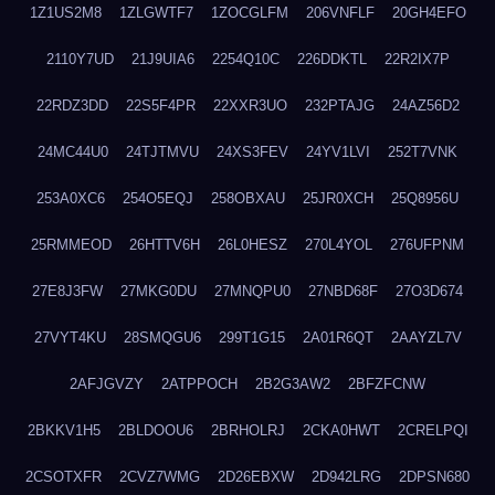
1Z1US2M8
1ZLGWTF7
1ZOCGLFM
206VNFLF
20GH4EFO
2110Y7UD
21J9UIA6
2254Q10C
226DDKTL
22R2IX7P
22RDZ3DD
22S5F4PR
22XXR3UO
232PTAJG
24AZ56D2
24MC44U0
24TJTMVU
24XS3FEV
24YV1LVI
252T7VNK
253A0XC6
254O5EQJ
258OBXAU
25JR0XCH
25Q8956U
25RMMEOD
26HTTV6H
26L0HESZ
270L4YOL
276UFPNM
27E8J3FW
27MKG0DU
27MNQPU0
27NBD68F
27O3D674
27VYT4KU
28SMQGU6
299T1G15
2A01R6QT
2AAYZL7V
2AFJGVZY
2ATPPOCH
2B2G3AW2
2BFZFCNW
2BKKV1H5
2BLDOOU6
2BRHOLRJ
2CKA0HWT
2CRELPQI
2CSOTXFR
2CVZ7WMG
2D26EBXW
2D942LRG
2DPSN680