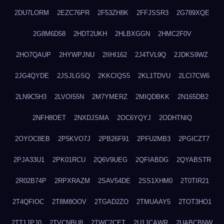
2DU7LORM
2EZC76PR
2F53ZH8K
2FFJSSR3
2G789XQE
2G8M6D58
2HDT2UKH
2HLBXGGN
2HMC2F0V
2HO7QAUP
2HYWPJNU
2IIHI162
2J4TVL9Q
2JDKS9WZ
2JG4QYDE
2JSJLGSQ
2KKCIQS5
2KL1TDVU
2LCI7CW6
2LN9C5H3
2LVOI55N
2M7YMERZ
2MIQDBKK
2N165DB2
2NFH8OET
2NXDJSMA
2OC6YQYJ
2ODHTNIQ
2OYOC8EB
2P5KVO7J
2PB26F91
2PFU2MB3
2PGICZT7
2PJA33U1
2PK01RCU
2Q6V9UEG
2QFIABDG
2QYABSTR
2R02B74P
2RPXRAZM
2SAV54DE
2SS1XHM0
2T0TIR21
2T4QFIOC
2T8M8OOV
2TGAD2ZO
2TMUAAY5
2TOT3HO1
2TT1JPJ0
2TVCNBU8
2TWC2CET
2U1JCAWR
2UABCBNW