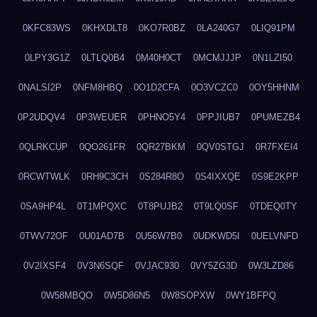
0KFC83WS
0KHXDLT8
0KO7R0BZ
0LA240G7
0LIQ91PM
0LPY3G1Z
0LTLQ0B4
0M40H0CT
0MCMJJJP
0N1LZI50
0NALSI2P
0NFM8HBQ
0O1D2CFA
0O3VCZC0
0OY5HHNM
0P2UDQV4
0P3WEUER
0PHNO5Y4
0PPJIUB7
0PUMEZB4
0QLRKCUP
0QO261FR
0QR27BKM
0QV0STGJ
0R7FXEI4
0RCWTWLK
0RH9C3CH
0S284R8O
0S4IXXQE
0S9E2KPP
0SA9HP4L
0T1MPQXC
0T8PUJB2
0T9LQ0SF
0TDEQ0TY
0TWV72OF
0U01AD7B
0U56W7B0
0UDKWD5I
0UELVNFD
0V2IXSF4
0V3N6SQF
0VJAC930
0VY5ZG3D
0W3LZD86
0W58MBQO
0W5D86N5
0W8SOPXW
0WY1BFPQ