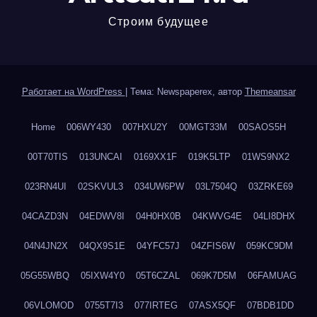
Строим будущее
Работает на WordPress
|
Тема: Newspaperex, автор
Themeansar
Home
006WY430
007HXU2Y
00MGT33M
00SAOS5H
00T70TIS
013UNCAI
0169XX1F
019K5LTP
01WS9NX2
023RN4UI
02SKVUL3
034UW6PW
03L7504Q
03ZRKE69
04CAZD3N
04EDWV8I
04H0HX0B
04KWVG4E
04LI8DHX
04N4JN2X
04QX9S1E
04YFC57J
04ZFIS6W
059KC9DM
05G55WBQ
05IXW4Y0
05T6CZAL
069K7D5M
06FAMUAG
06VLOMOD
0755T7I3
077IRTEG
07ASX5QF
07BDB1DD