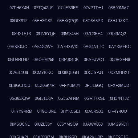
07FH6X4N
07TQ4ZU9
07UES9ES
07VPTDH1
08B99MM7
08DIX912
08EH3GS2
08EKQPQ9
08G6A3PD
08HJRZKG
08R2TE13
091V6YQE
0959345H
097C3BE4
09DI9AQ2
09RKK0JO
0A54G2WE
0A7RXWXI
0AG4NTTC
0AYXMFKC
0BO4RLHU
0BOHM258
0BPJ04DK
0BSHJVOT
0C9RGFN6
0CA5T1U9
0CMYI0KC
0D38QEGH
0DCJSPJ1
0DZMHHX1
0E9GCHCU
0EZ05K4R
0FFYUM84
0FLIL6GQ
0FXF2MUD
0G363XJW
0GI31E0A
0GJSAH4M
0GRH7XSL
0H17NT32
0H7Y9RRM
0H9OI0N1
0HYK5SEI
0IA5RSJ3
0IF4Y4UQ
0IM5QCNL
0IUZL33Y
0J6YMSQ9
0JAWX05J
0JMG9NJH
0JX5HAPI
0JXDX9ZM
0K8I19RD
0KA2KHRR
0KCE9EJG