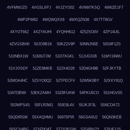
4VFMWJZ0
4VGSLXPJ
4VJZYO02
4VNW7KSQ
4W6ZE1F7
4WP2PW82
4WQWQXX8
4WXQZN38
4X7TT8GV
4XYOT662
4XZYAUHI
4YQHH612
4Z52SO0V
4ZP14UIL
4ZVGSBH0
50JO9B1K
50KZ2V9P
50NNJN5E
50S8F1Z0
510NBX1W
5160U7JM
51D7XGKL
51JUGSIB
51MY24WU
51VJOSDY
51ZE8MKB
522X4O28
52D4GH9B
52FJKYTB
52MOA4HC
52SYO0Q2
52TPECFV
52W5K0BY
52XXY91Q
53ATDBWI
53EKZAMH
53Z8FUAW
54PKU5CO
551HGV0S
553WPS4S
55FLR3W1
55IE9L4V
55JKJF3L
55NCOA72
55QDIRSM
55XAQHMU
56975PIR
56GSA0U2
56QN3KEB
56SCV4BG
571FDQ4T
5771DEGW
57G6BV7Y
57IUFJJS