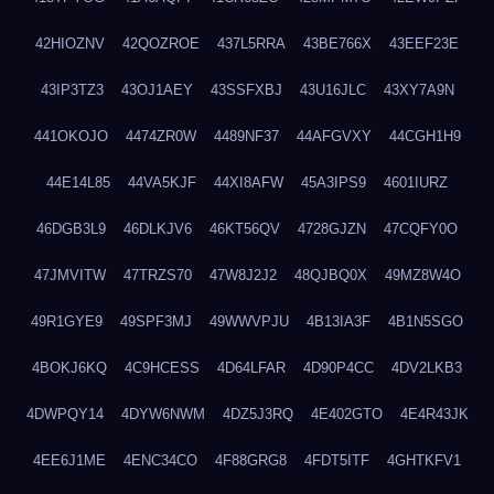
42HIOZNV
42QOZROE
437L5RRA
43BE766X
43EEF23E
43IP3TZ3
43OJ1AEY
43SSFXBJ
43U16JLC
43XY7A9N
441OKOJO
4474ZR0W
4489NF37
44AFGVXY
44CGH1H9
44E14L85
44VA5KJF
44XI8AFW
45A3IPS9
4601IURZ
46DGB3L9
46DLKJV6
46KT56QV
4728GJZN
47CQFY0O
47JMVITW
47TRZS70
47W8J2J2
48QJBQ0X
49MZ8W4O
49R1GYE9
49SPF3MJ
49WWVPJU
4B13IA3F
4B1N5SGO
4BOKJ6KQ
4C9HCESS
4D64LFAR
4D90P4CC
4DV2LKB3
4DWPQY14
4DYW6NWM
4DZ5J3RQ
4E402GTO
4E4R43JK
4EE6J1ME
4ENC34CO
4F88GRG8
4FDT5ITF
4GHTKFV1