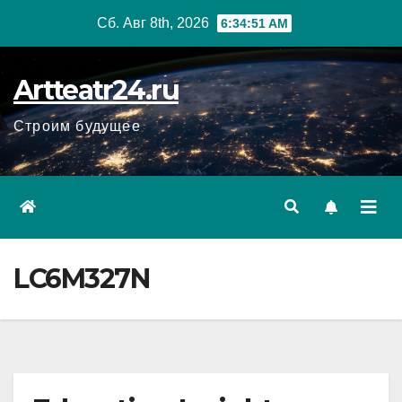
Перейти
Сб. Авг 8th, 2026
6:34:52 AM
к
содержанию
Artteatr24.ru
Строим будущее
LC6M327N