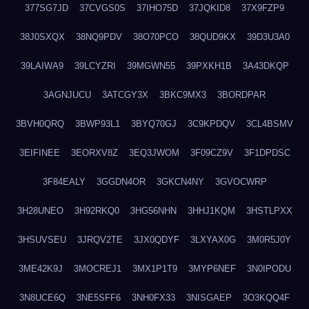
377SG7JD
37CVGS0S
37IHO75D
37JQKID8
37X9FZP9
38J0SXQX
38NQ9PDV
38O70PCO
38QUD9KX
39D3U3A0
39LAIWA9
39LCYZRI
39MGWN55
39PXKH1B
3A43DKQP
3AGNJUCU
3ATCGY3X
3BKC9MX3
3BORDPAR
3BVH0QRQ
3BWP93L1
3BYQ70GJ
3C9KPDQV
3CL4BSMV
3EIFINEE
3EORXV8Z
3EQ3JWOM
3F09CZ9V
3F1DPDSC
3F84EALY
3GGDN4OR
3GKCN4NY
3GVOCWRP
3H28UNEO
3H92RKQ0
3HG56NHN
3HHJ1KQM
3HSTLPXX
3HSUVSEU
3JRQV2TE
3JX0QDYF
3LXYAX0G
3M0R5J0Y
3ME42K9J
3MOCREJ1
3MX1P1T9
3MYP6NEF
3N0IPODU
3N8UCE6Q
3NE5SFF6
3NH0FX33
3NISGAEP
3O3KQQ4F