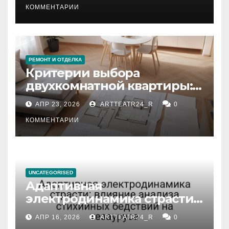
КОММЕНТАРИИ
РЕМОНТ И ОТДЕЛКА
Критерии выбора
двухкомнатной квартиры:
планировка, площадь,
АПР 23, 2026
ARTTEATR24_R
0
состояние и документация
КОММЕНТАРИИ
UNCATEGORISED
Адаптивная
электродинамика страсти:
влияние анализа
АПР 16, 2026
ARTTEATR24_R
0
стихийных бедствий на