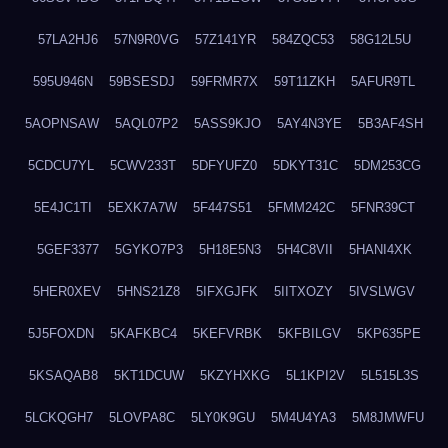
57LA2HJ6
57N9R0VG
57Z141YR
584ZQC53
58G12L5U
595U946N
59BSESDJ
59FRMR7X
59T11ZKH
5AFUR9TL
5AOPNSAW
5AQL07P2
5ASS9KJO
5AY4N3YE
5B3AF4SH
5CDCU7YL
5CWV233T
5DFYUFZ0
5DKYT31C
5DM253CG
5E4JC1TI
5EXK7A7W
5F447S51
5FMM242C
5FNR39CT
5GEF3377
5GYKO7P3
5H18E5N3
5H4C8VII
5HANI4XK
5HER0XEV
5HNS21Z8
5IFXGJFK
5IITXOZY
5IVSLWGV
5J5FOXDN
5KAFKBC4
5KEFVRBK
5KFBILGV
5KP635PE
5KSAQAB8
5KT1DCUW
5KZYHXKG
5L1KPI2V
5L515L3S
5LCKQGH7
5LOVPA8C
5LY0K9GU
5M4U4YA3
5M8JMWFU