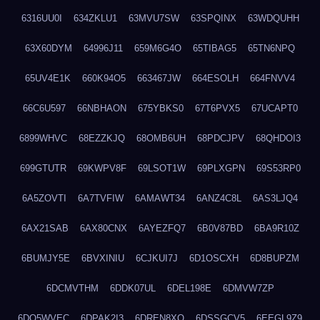
6316UU0I
634ZKLU1
63MVU7SW
63SPQINX
63WDQUHH
63X60DYM
64996J11
659M6G4O
65TIBAG5
65TN6NPQ
65UV4E1K
660K94O5
663467JW
664ESOLH
664FNVV4
66C6U597
66NBHAON
675YBKS0
67T6PVX5
67UCAPT0
6899WHVC
68EZZKJQ
68OMB6UH
68PDCJPV
68QHDOI3
699GTUTR
69KWPV8F
69LSOT1W
69PLXGPN
69S53RP0
6A5ZOVTI
6A7TVFIW
6AMAWT34
6ANZ4C8L
6AS3LJQ4
6AX21SAB
6AX80CNX
6AYEZFQ7
6B0V87BD
6BA9R10Z
6BUMJY5E
6BVXINIU
6CJKUI7J
6D1OSCXH
6D8BUPZM
6DCMVTHM
6DDK07UL
6DEL198E
6DMVW7ZP
6DO5WVEC
6DPAK2I3
6DREN8XO
6DSSGCV5
6EEGL9Z9