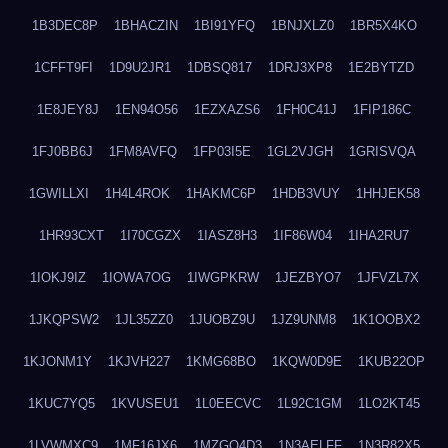
1B3DEC8P
1BHACZIN
1BI91YFQ
1BNJXLZ0
1BR5X4KO
1CFFT9FI
1D9U2JR1
1DBSQ817
1DRJ3XP8
1E2BYTZD
1E8JEY8J
1EN94O56
1EZXAZS6
1FH0C41J
1FIP186C
1FJ0BB6J
1FM8AVFQ
1FP03I5E
1GL2VJGH
1GRISVQA
1GWILLXI
1H4L4ROK
1HAKMC6P
1HDB3VUY
1HHJEK58
1HR93CXT
1I70CGZX
1IASZ8H3
1IF86W04
1IHA2RU7
1IOKJ9IZ
1IOWA7OG
1IWGPKRW
1JEZBYO7
1JFVZL7X
1JKQPSW2
1JL35ZZ0
1JUOBZ9U
1JZ9UNM8
1K1OOBX2
1KJONM1Y
1KJVH227
1KMG68BO
1KQW0D9E
1KUB22OP
1KUC7YQ5
1KVUSEU1
1L0EECVC
1L92C1GM
1LO2KT45
1LVWMXC9
1MF16JX6
1MZGQ4D3
1N3AELFF
1N3R82X5