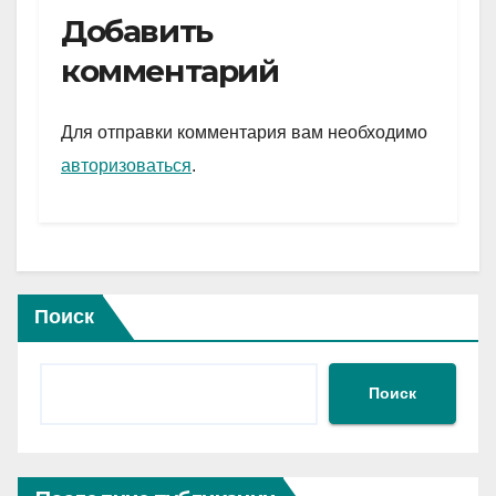
e
er
at
ail
р
Добавить
gr
s
а
комментарий
a
A
в
m
p
и
Для отправки комментария вам необходимо
p
ть
авторизоваться
.
Поиск
Поиск