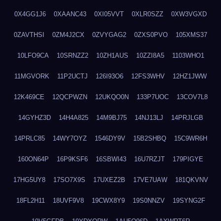
0X4GG1J6
0XAANC43
0XI05VVT
0XLR0SZZ
0XW3VGXD
0ZAVTHSI
0ZM4J2CX
0ZVYGAG2
0ZXS0PVO
105XMS37
10LFO9CA
10SRNZZ2
10ZH1AUS
10ZZI8A5
1103WHO1
11MGVORK
11P2UCTJ
126I93O6
12FS3WHV
12HZ1JWW
12K469CE
12QCPWZN
12UKQO0N
133P7UOC
13COV7L8
14GYHZ3D
14H4A825
14M9BJ75
14NJ13LJ
14PRJLGB
14PRLC85
14WY7OYZ
1546DY9V
15B2SHBQ
15C9WR6H
160ON64P
16P9KSF6
16SBWI43
16U7RZJT
179PIGYE
17HG5UY8
17SO7X9S
17UXEZ2B
17VE7UAW
181QKVNV
18FL2H11
18UVF9V8
19CWX8Y9
19S0NNZV
19SYNG2F