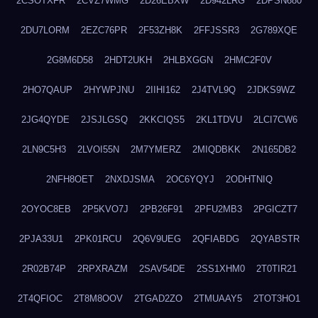
2CSOTXFR
2CVZ7WMG
2D26EBXW
2D942LRG
2DPSN680
2DU7LORM
2EZC76PR
2F53ZH8K
2FFJSSR3
2G789XQE
2G8M6D58
2HDT2UKH
2HLBXGGN
2HMC2F0V
2HO7QAUP
2HYWPJNU
2IIHI162
2J4TVL9Q
2JDKS9WZ
2JG4QYDE
2JSJLGSQ
2KKCIQS5
2KL1TDVU
2LCI7CW6
2LN9C5H3
2LVOI55N
2M7YMERZ
2MIQDBKK
2N165DB2
2NFH8OET
2NXDJSMA
2OC6YQYJ
2ODHTNIQ
2OYOC8EB
2P5KVO7J
2PB26F91
2PFU2MB3
2PGICZT7
2PJA33U1
2PK01RCU
2Q6V9UEG
2QFIABDG
2QYABSTR
2R02B74P
2RPXRAZM
2SAV54DE
2SS1XHM0
2T0TIR21
2T4QFIOC
2T8M8OOV
2TGAD2ZO
2TMUAAY5
2TOT3HO1