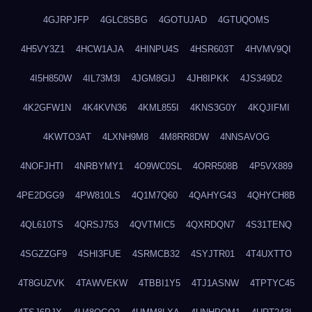
4GJRPJFP
4GLC8SBG
4GOTUJAD
4GTUQOMS
4H5VY3Z1
4HCW1AJA
4HINPU4S
4HSR603T
4HVMV9QI
4I5H850W
4IL73M3I
4JGM8GIJ
4JH8IPKK
4JS349D2
4K2GFW1N
4K4KVN36
4KML855I
4KNS3G0Y
4KQJIFMI
4KWTO3AT
4LXNH9M8
4M8RR8DW
4NNSAVOG
4NOFJHTI
4NRBYMY1
4O9WC0SL
4ORR508B
4P5VX889
4PE2DGG9
4PW810LS
4Q1M7Q60
4QAHYG43
4QHYCH8B
4QL610TS
4QRSJ753
4QVTMIC5
4QXRDQN7
4S31TENQ
4SGZZGF9
4SHI3FUE
4SRMCB32
4SYJTR01
4T4UXTTO
4T8GUZVK
4TAWVEKW
4TBBI1Y5
4TJ1ASNW
4TPTYC45