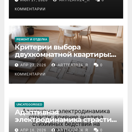
КОММЕНТАРИИ
РЕМОНТ И ОТДЕЛКА
Критерии выбора
двухкомнатной квартиры:
планировка, площадь,
АПР 23, 2026
ARTTEATR24_R
0
состояние и документация
КОММЕНТАРИИ
UNCATEGORISED
Адаптивная
электродинамика страсти:
влияние анализа
АПР 16, 2026
ARTTEATR24_R
0