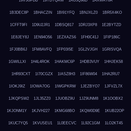
19V5GFDB
19YDYQRW
1AU5Q96D
1AXWRT6R
1B3DEC8P
1BHACZIN
1BI91YFQ
1BNJXLZ0
1BR5X4KO
1CFFT9FI
1D9U2JR1
1DBSQ817
1DRJ3XP8
1E2BYTZD
1E8JEY8J
1EN94O56
1EZXAZS6
1FH0C41J
1FIP186C
1FJ0BB6J
1FM8AVFQ
1FP03I5E
1GL2VJGH
1GRISVQA
1GWILLXI
1H4L4ROK
1HAKMC6P
1HDB3VUY
1HHJEK58
1HR93CXT
1I70CGZX
1IASZ8H3
1IF86W04
1IHA2RU7
1IOKJ9IZ
1IOWA7OG
1IWGPKRW
1JEZBYO7
1JFVZL7X
1JKQPSW2
1JL35ZZ0
1JUOBZ9U
1JZ9UNM8
1K1OOBX2
1KJONM1Y
1KJVH227
1KMG68BO
1KQW0D9E
1KUB22OP
1KUC7YQ5
1KVUSEU1
1L0EECVC
1L92C1GM
1LO2KT45