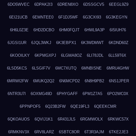
6DO5WVEC
6DPAK2I3
6DREN8XO
6DSSGCV5
6EEGL9Z9
6EI21UCB
6EMNTEE0
6F1DJ5WF
6G3CXI93
6G3KEGYN
6H6L0Z3E
6HD2DCBO
6HM0FQJT
6HWL9A3P
6I5IUH76
6JGSI1UR
6JQL3WKJ
6K3EBPX1
6K3WDMWT
6KDND60Z
6KOOILKY
6KPMGXPJ
6LGMA8OZ
6LI78JDL
6LL59T6X
6LSD5KCS
6LSGIF7V
6MC7XUTQ
6MNBISNE
6MRU4GHW
6MRWI2FW
6MUKQ2Q2
6N6MCPD2
6N8H9PB2
6NS1JPER
6NTR3U7I
6OXMG49D
6PHYGAFF
6PM1Z7A5
6PO2WC0X
6PPNPOF5
6Q23B2FW
6QE19FL3
6QEEKCMR
6QKOAUOS
6QVIJ1K1
6R431JL5
6RGMWOLX
6RKWC57X
6RMKNV3X
6RV8LARZ
6SBTC8OR
6T3R3AJM
6TKE2JE3