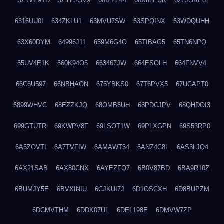
5Z1VP9TD
5ZYFJGV9
60IZ2Y44
60X8LPUK
62LJGRE8
6316UU0I
634ZKLU1
63MVU7SW
63SPQINX
63WDQUHH
63X60DYM
64996J11
659M6G4O
65TIBAG5
65TN6NPQ
65UV4E1K
660K94O5
663467JW
664ESOLH
664FNVV4
66C6U597
66NBHAON
675YBKS0
67T6PVX5
67UCAPT0
6899WHVC
68EZZKJQ
68OMB6UH
68PDCJPV
68QHDOI3
699GTUTR
69KWPV8F
69LSOT1W
69PLXGPN
69S53RP0
6A5ZOVTI
6A7TVFIW
6AMAWT34
6ANZ4C8L
6AS3LJQ4
6AX21SAB
6AX80CNX
6AYEZFQ7
6B0V87BD
6BA9R10Z
6BUMJY5E
6BVXINIU
6CJKUI7J
6D1OSCXH
6D8BUPZM
6DCMVTHM
6DDK07UL
6DEL198E
6DMVW7ZP