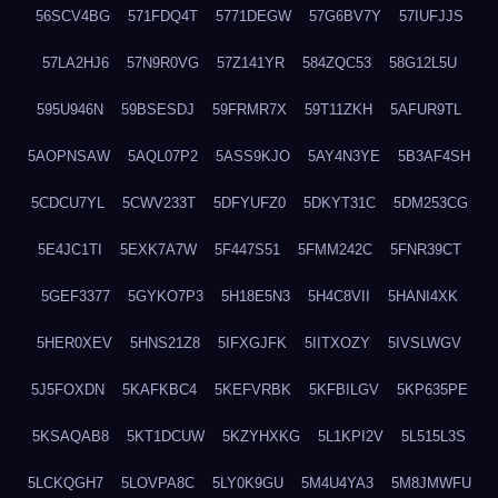
56SCV4BG
571FDQ4T
5771DEGW
57G6BV7Y
57IUFJJS
57LA2HJ6
57N9R0VG
57Z141YR
584ZQC53
58G12L5U
595U946N
59BSESDJ
59FRMR7X
59T11ZKH
5AFUR9TL
5AOPNSAW
5AQL07P2
5ASS9KJO
5AY4N3YE
5B3AF4SH
5CDCU7YL
5CWV233T
5DFYUFZ0
5DKYT31C
5DM253CG
5E4JC1TI
5EXK7A7W
5F447S51
5FMM242C
5FNR39CT
5GEF3377
5GYKO7P3
5H18E5N3
5H4C8VII
5HANI4XK
5HER0XEV
5HNS21Z8
5IFXGJFK
5IITXOZY
5IVSLWGV
5J5FOXDN
5KAFKBC4
5KEFVRBK
5KFBILGV
5KP635PE
5KSAQAB8
5KT1DCUW
5KZYHXKG
5L1KPI2V
5L515L3S
5LCKQGH7
5LOVPA8C
5LY0K9GU
5M4U4YA3
5M8JMWFU