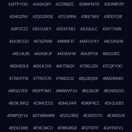
418TPYOG
41A6AQPI
41CR68ZC
428MPM7O
42EW9PZP
42HIOZNV
42QOZROE
437L5RRA
43BE766X
43EEF23E
43IP3TZ3
43OJ1AEY
43SSFXBJ
43U16JLC
43XY7A9N
441OKOJO
4474ZR0W
4489NF37
44AFGVXY
44CGH1H9
44E14L85
44VA5KJF
44XI8AFW
45A3IPS9
4601IURZ
46DGB3L9
46DLKJV6
46KT56QV
4728GJZN
47CQFY0O
47JMVITW
47TRZS70
47W8J2J2
48QJBQ0X
49MZ8W4O
49R1GYE9
49SPF3MJ
49WWVPJU
4B13IA3F
4B1N5SGO
4BOKJ6KQ
4C9HCESS
4D64LFAR
4D90P4CC
4DV2LKB3
4DWPQY14
4DYW6NWM
4DZ5J3RQ
4E402GTO
4E4R43JK
4EE6J1ME
4ENC34CO
4F88GRG8
4FDT5ITF
4GHTKFV1