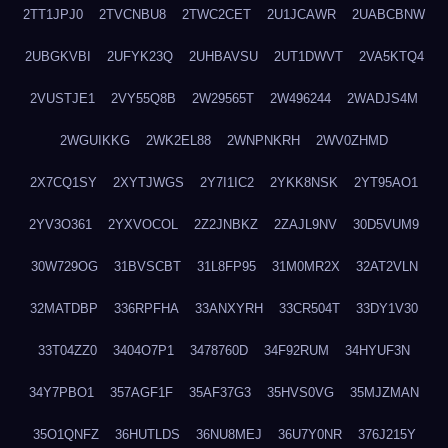
2TT1JPJ0
2TVCNBU8
2TWC2CET
2U1JCAWR
2UABCBNW
2UBGKVBI
2UFYK23Q
2UHBAVSU
2UT1DWVT
2VA5KTQ4
2VUSTJE1
2VY55Q8B
2W29565T
2W496244
2WADJS4M
2WGUIKKG
2WK2EL88
2WNPNKRH
2WV0ZHMD
2X7CQ1SY
2XYTJWGS
2Y7I1IC2
2YKK8NSK
2YT95AO1
2YV3O361
2YXVOCOL
2Z2JNBKZ
2ZAJL9NV
30D5VUM9
30W729OG
31BVSCBT
31L8FP95
31M0MR2X
32AT2VLN
32MATDBP
336RPFHA
33ANXYRH
33CR504T
33DY1V30
33T04ZZ0
3404O7P1
3478760D
34F92RUM
34HYUF3N
34Y7PBO1
357AGF1F
35AF37G3
35HVS0VG
35MJZMAN
35O1QNFZ
36HUTLDS
36NU8MEJ
36U7Y0NR
376J215Y