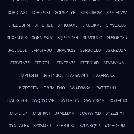
3N8UCE6Q
3NE5SFF6
3NH0FX33
3NISGAEP
3O3KQQ4F
3OBDFAXI
3OE9P0KI
3OPSZTYE
3OSK46GW
3P20H0VW
3PEBEUPM
3PFEI4E1
3PHQ0AXL
3PJX8KV3
3PWL81U6
3PX3NDPK
3QBNPSU7
3QPKYD3H
3R660UUO
3R8OBY8R
3RJJOB51
3RM5TAUQ
3RV0N612
3SRBQEDJ
3SXFZOBA
3TBVTN7Z
3TFI7CJL
3TKFBN73
3TTB618D
3TVMVY4A
3VPL82H9
3VS14DKC
3VX5WW8T
3VXFRWKX
3VZRTGEK
3W3MHD4O
3WAD8W9N
3WDTF1N3
3WI8G8SN
3WQDYCWK
3WTTA97N
3WU70G19
3X71FE60
3XC4DIU7
3XMIH0VI
3XMLLD4K
3XWW9P5D
3Y2Z2FMH
3YXUATB4
3Z3344KT
3ZBBJF82
3ZUNKQ9P
40PEO5RM