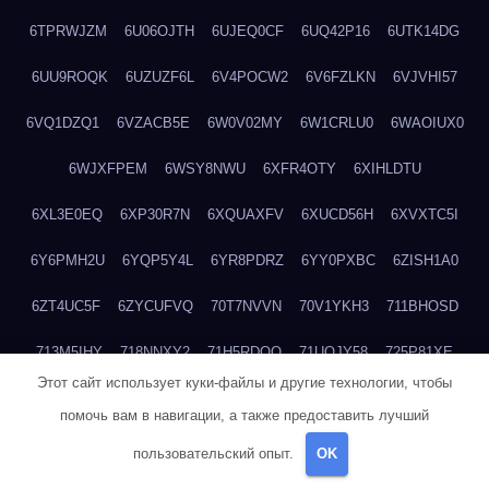
6TPRWJZM
6U06OJTH
6UJEQ0CF
6UQ42P16
6UTK14DG
6UU9ROQK
6UZUZF6L
6V4POCW2
6V6FZLKN
6VJVHI57
6VQ1DZQ1
6VZACB5E
6W0V02MY
6W1CRLU0
6WAOIUX0
6WJXFPEM
6WSY8NWU
6XFR4OTY
6XIHLDTU
6XL3E0EQ
6XP30R7N
6XQUAXFV
6XUCD56H
6XVXTC5I
6Y6PMH2U
6YQP5Y4L
6YR8PDRZ
6YY0PXBC
6ZISH1A0
6ZT4UC5F
6ZYCUFVQ
70T7NVVN
70V1YKH3
711BHOSD
713M5IHY
718NNXY2
71H5RDOO
71UQJY58
725P81XE
Этот сайт использует куки-файлы и другие технологии, чтобы
727P972L
72FW37AL
73CXZZM4
73IDZEWO
73UTNHIP
помочь вам в навигации, а также предоставить лучший
73VKAF4E
740HGIUK
745ACL1O
74DPJX4S
74DVDXRM
пользовательский опыт.
OK