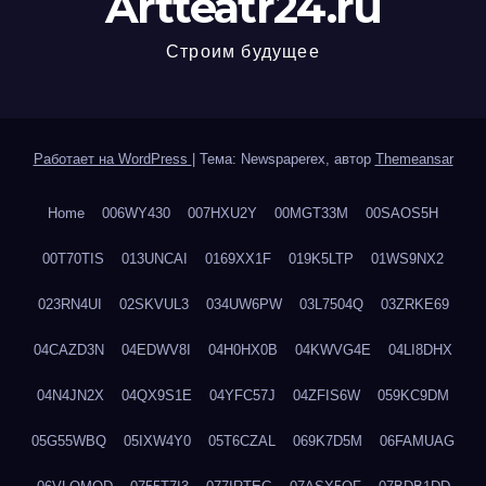
Artteatr24.ru
Строим будущее
Работает на WordPress
|
Тема: Newspaperex, автор
Themeansar
Home
006WY430
007HXU2Y
00MGT33M
00SAOS5H
00T70TIS
013UNCAI
0169XX1F
019K5LTP
01WS9NX2
023RN4UI
02SKVUL3
034UW6PW
03L7504Q
03ZRKE69
04CAZD3N
04EDWV8I
04H0HX0B
04KWVG4E
04LI8DHX
04N4JN2X
04QX9S1E
04YFC57J
04ZFIS6W
059KC9DM
05G55WBQ
05IXW4Y0
05T6CZAL
069K7D5M
06FAMUAG