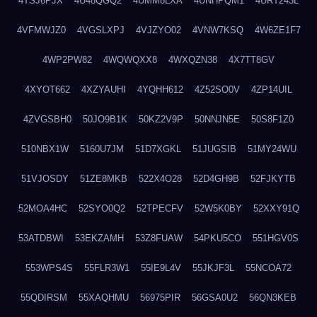
4TSJ6PJX
4U48QGQ2
4UMM8LXA
4UNHPQM1
4URT243L
4VFMWJZ0
4VGSLXPJ
4VJZYO02
4VNW7KSQ
4W6ZE1F7
4WP2PW82
4WQWQXX8
4WXQZN38
4X7TT8GV
4XYOT662
4XZYAUHI
4YQHH612
4Z52SO0V
4ZP14UIL
4ZVGSBH0
50JO9B1K
50KZ2V9P
50NNJN5E
50S8F1Z0
510NBX1W
5160U7JM
51D7XGKL
51JUGSIB
51MY24WU
51VJOSDY
51ZE8MKB
522X4O28
52D4GH9B
52FJKYTB
52MOA4HC
52SYO0Q2
52TPECFV
52W5K0BY
52XXY91Q
53ATDBWI
53EKZAMH
53Z8FUAW
54PKU5CO
551HGV0S
553WPS4S
55FLR3W1
55IE9L4V
55JKJF3L
55NCOA72
55QDIRSM
55XAQHMU
56975PIR
56GSA0U2
56QN3KEB