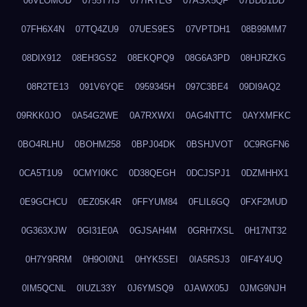
06VLOMOD
0755T7I3
077IRTEG
07ASX5QF
07BDB1DD
07FH6X4N
07TQ4ZU9
07UES9ES
07VPTDH1
08B99MM7
08DIX912
08EH3GS2
08EKQPQ9
08G6A3PD
08HJRZKG
08R2TE13
091V6YQE
0959345H
097C3BE4
09DI9AQ2
09RKK0JO
0A54G2WE
0A7RXWXI
0AG4NTTC
0AYXMFKC
0BO4RLHU
0BOHM258
0BPJ04DK
0BSHJVOT
0C9RGFN6
0CA5T1U9
0CMYI0KC
0D38QEGH
0DCJSPJ1
0DZMHHX1
0E9GCHCU
0EZ05K4R
0FFYUM84
0FLIL6GQ
0FXF2MUD
0G363XJW
0GI31E0A
0GJSAH4M
0GRH7XSL
0H17NT32
0H7Y9RRM
0H9OI0N1
0HYK5SEI
0IA5RSJ3
0IF4Y4UQ
0IM5QCNL
0IUZL33Y
0J6YMSQ9
0JAWX05J
0JMG9NJH