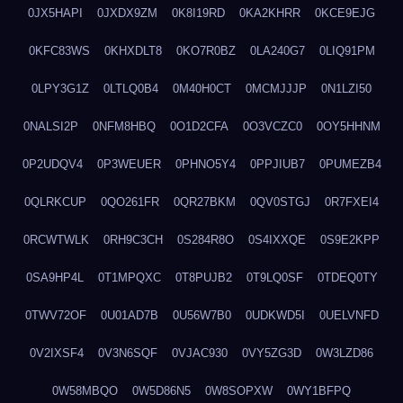
0JX5HAPI
0JXDX9ZM
0K8I19RD
0KA2KHRR
0KCE9EJG
0KFC83WS
0KHXDLT8
0KO7R0BZ
0LA240G7
0LIQ91PM
0LPY3G1Z
0LTLQ0B4
0M40H0CT
0MCMJJJP
0N1LZI50
0NALSI2P
0NFM8HBQ
0O1D2CFA
0O3VCZC0
0OY5HHNM
0P2UDQV4
0P3WEUER
0PHNO5Y4
0PPJIUB7
0PUMEZB4
0QLRKCUP
0QO261FR
0QR27BKM
0QV0STGJ
0R7FXEI4
0RCWTWLK
0RH9C3CH
0S284R8O
0S4IXXQE
0S9E2KPP
0SA9HP4L
0T1MPQXC
0T8PUJB2
0T9LQ0SF
0TDEQ0TY
0TWV72OF
0U01AD7B
0U56W7B0
0UDKWD5I
0UELVNFD
0V2IXSF4
0V3N6SQF
0VJAC930
0VY5ZG3D
0W3LZD86
0W58MBQO
0W5D86N5
0W8SOPXW
0WY1BFPQ