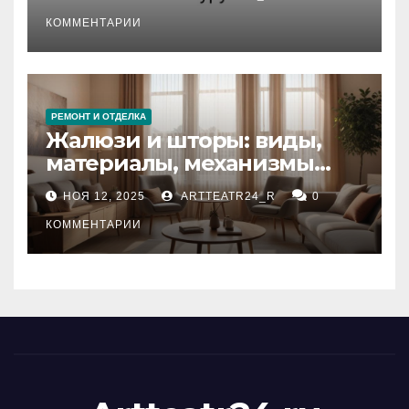
стихийных бедствий на
тезауруса
КОММЕНТАРИИ
РЕМОНТ И ОТДЕЛКА
Жалюзи и шторы: виды,
материалы, механизмы
управления и уход
НОЯ 12, 2025
ARTTEATR24_R
0
КОММЕНТАРИИ