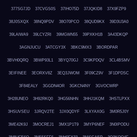
377SG7JD
37CVGS0S
37IHO75D
37JQKID8
37X9FZP9
38J0SXQX
38NQ9PDV
38O70PCO
38QUD9KX
39D3U3A0
39LAIWA9
39LCYZRI
39MGWN55
39PXKH1B
3A43DKQP
3AGNJUCU
3ATCGY3X
3BKC9MX3
3BORDPAR
3BVH0QRQ
3BWP93L1
3BYQ70GJ
3C9KPDQV
3CL4BSMV
3EIFINEE
3EORXV8Z
3EQ3JWOM
3F09CZ9V
3F1DPDSC
3F84EALY
3GGDN4OR
3GKCN4NY
3GVOCWRP
3H28UNEO
3H92RKQ0
3HG56NHN
3HHJ1KQM
3HSTLPXX
3HSUVSEU
3JRQV2TE
3JX0QDYF
3LXYAX0G
3M0R5J0Y
3ME42K9J
3MOCREJ1
3MX1P1T9
3MYP6NEF
3N0IPODU