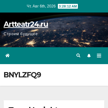
Перейти
Чт. Авг 6th, 2026
3:28:13 AM
к
содержанию
Artteatr24.ru
Строим будущее
BNYLZFQ9