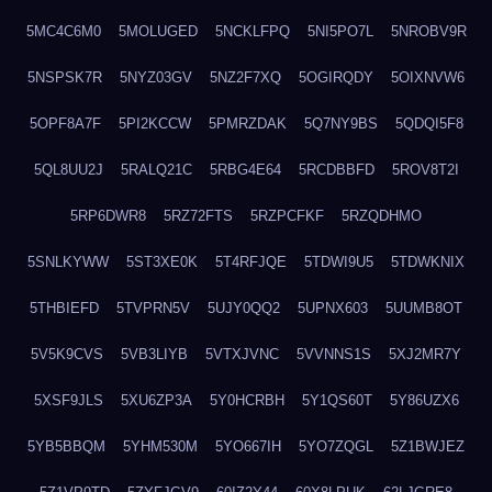
5MC4C6M0
5MOLUGED
5NCKLFPQ
5NI5PO7L
5NROBV9R
5NSPSK7R
5NYZ03GV
5NZ2F7XQ
5OGIRQDY
5OIXNVW6
5OPF8A7F
5PI2KCCW
5PMRZDAK
5Q7NY9BS
5QDQI5F8
5QL8UU2J
5RALQ21C
5RBG4E64
5RCDBBFD
5ROV8T2I
5RP6DWR8
5RZ72FTS
5RZPCFKF
5RZQDHMO
5SNLKYWW
5ST3XE0K
5T4RFJQE
5TDWI9U5
5TDWKNIX
5THBIEFD
5TVPRN5V
5UJY0QQ2
5UPNX603
5UUMB8OT
5V5K9CVS
5VB3LIYB
5VTXJVNC
5VVNNS1S
5XJ2MR7Y
5XSF9JLS
5XU6ZP3A
5Y0HCRBH
5Y1QS60T
5Y86UZX6
5YB5BBQM
5YHM530M
5YO667IH
5YO7ZQGL
5Z1BWJEZ