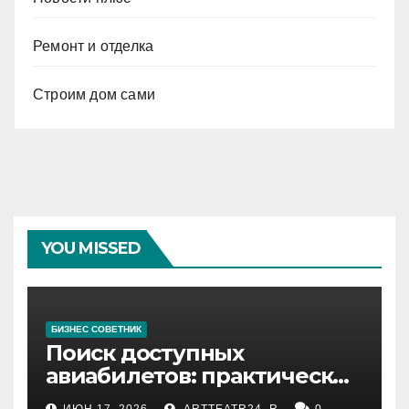
Ремонт и отделка
Строим дом сами
YOU MISSED
БИЗНЕС СОВЕТНИК
Поиск доступных
авиабилетов: практические
рекомендации
ИЮН 17, 2026
ARTTEATR24_R
0