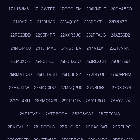
1Z1US2M8
1ZLGWTF7
1ZOCGLFM
206VNFLF
20GH4EFO
2110Y7UD
21J9UIA6
2254Q10C
226DDKTL
22R2IX7P
22RDZ3DD
22S5F4PR
22XXR3UO
232PTAJG
24AZ56D2
24MC44U0
24TJTMVU
24XS3FEV
24YV1LVI
252T7VNK
253A0XC6
254O5EQJ
258OBXAU
25JR0XCH
25Q8956U
25RMMEOD
26HTTV6H
26L0HESZ
270L4YOL
276UFPNM
27E8J3FW
27MKG0DU
27MNQPU0
27NBD68F
27O3D674
27VYT4KU
28SMQGU6
299T1G15
2A01R6QT
2AAYZL7V
2AFJGVZY
2ATPPOCH
2B2G3AW2
2BFZFCNW
2BKKV1H5
2BLDOOU6
2BRHOLRJ
2CKA0HWT
2CRELPQI