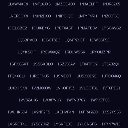
1LVWMXC9
1MF16JX6
1MZGQ4D3
1N3AELFF
1N3R82X5
1NERJOY9
1NIN2DXO
1NIPGIQG
1NTYF4RH
1NZ06F8Q
1OELGBE2
1OUI6BYG
1PET0A5T
1PMAFB0V
1PSGIWB2
1Q3BPV0D
1QBCT8D3
1QMT9XGT
1QWO8TSQ
1QYKS8IF
1RCW99QZ
1RDUWSSK
1RYOMZPR
1SFXG5XT
1SSBXDLO
1SZ258AV
1T04TFO9
1T3A32QI
1TQ4XCLI
1URGFNU5
1USMDQTI
1USXOD9C
1UTQO46Q
1UXXH5X4
1V2M00OW
1VHOFJ5Z
1VLGOT3L
1VT6PD21
1VV8ZAHG
1W387VUY
1WFVB76Y
1WPX7P03
1WUHK6D4
1X9NP2FS
1XEHVF4N
1XFRA9ZO
1XS2YS68
1XSROT4L
1YS8YJ6Z
1YSKFL0G
1YUCNSFB
1YYN7W1J