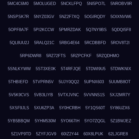
5MC4C6M0
5MOLUGED
5NCKLFPQ
5NI5PO7L
5NROBV9R
5NSPSK7R
5NYZ03GV
5NZ2F7XQ
5OGIRQDY
5OIXNVW6
5OPF8A7F
5PI2KCCW
5PMRZDAK
5Q7NY9BS
5QDQI5F8
5QL8UU2J
5RALQ21C
5RBG4E64
5RCDBBFD
5ROV8T2I
5RP6DWR8
5RZ72FTS
5RZPCFKF
5RZQDHMO
5SNLKYWW
5ST3XE0K
5T4RFJQE
5TDWI9U5
5TDWKNIX
5THBIEFD
5TVPRN5V
5UJY0QQ2
5UPNX603
5UUMB8OT
5V5K9CVS
5VB3LIYB
5VTXJVNC
5VVNNS1S
5XJ2MR7Y
5XSF9JLS
5XU6ZP3A
5Y0HCRBH
5Y1QS60T
5Y86UZX6
5YB5BBQM
5YHM530M
5YO667IH
5YO7ZQGL
5Z1BWJEZ
5Z1VP9TD
5ZYFJGV9
60IZ2Y44
60X8LPUK
62LJGRE8