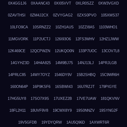
0X4GG1J6
0XAANC43
0XI05VVT
0XLR0SZZ
0XW3VGXD
0ZAVTHSI
0ZM4J2CX
0ZVYGAG2
0ZXS0PVO
105XMS37
10LFO9CA
10SRNZZ2
10ZH1AUS
10ZZI8A5
1103WHO1
11MGVORK
11P2UCTJ
126I93O6
12FS3WHV
12HZ1JWW
12K469CE
12QCPWZN
12UKQO0N
133P7UOC
13COV7L8
14GYHZ3D
14H4A825
14M9BJ75
14NJ13LJ
14PRJLGB
14PRLC85
14WY7OYZ
1546DY9V
15B2SHBQ
15C9WR6H
160ON64P
16P9KSF6
16SBWI43
16U7RZJT
179PIGYE
17HG5UY8
17SO7X9S
17UXEZ2B
17VE7UAW
181QKVNV
18FL2H11
18UVF9V8
19CWX8Y9
19S0NNZV
19SYNG2F
19V5GFDB
19YDYQRW
1AU5Q96D
1AXWRT6R