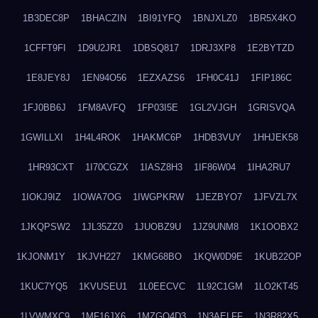
1B3DEC8P
1BHACZIN
1BI91YFQ
1BNJXLZ0
1BR5X4KO
1CFFT9FI
1D9U2JR1
1DBSQ817
1DRJ3XP8
1E2BYTZD
1E8JEY8J
1EN94O56
1EZXAZS6
1FH0C41J
1FIP186C
1FJ0BB6J
1FM8AVFQ
1FP03I5E
1GL2VJGH
1GRISVQA
1GWILLXI
1H4L4ROK
1HAKMC6P
1HDB3VUY
1HHJEK58
1HR93CXT
1I70CGZX
1IASZ8H3
1IF86W04
1IHA2RU7
1IOKJ9IZ
1IOWA7OG
1IWGPKRW
1JEZBYO7
1JFVZL7X
1JKQPSW2
1JL35ZZ0
1JUOBZ9U
1JZ9UNM8
1K1OOBX2
1KJONM1Y
1KJVH227
1KMG68BO
1KQW0D9E
1KUB22OP
1KUC7YQ5
1KVUSEU1
1L0EECVC
1L92C1GM
1LO2KT45
1LVWMXC9
1MF16JX6
1MZGQ4D3
1N3AELFF
1N3R82X5