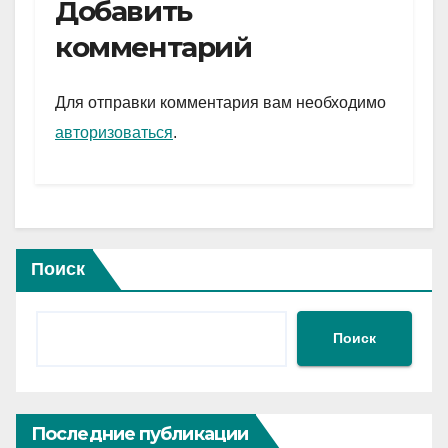
e
er
at
ail
р
Добавить
gr
s
а
комментарий
a
A
в
m
p
и
Для отправки комментария вам необходимо
p
ть
авторизоваться
.
Поиск
Поиск
Последние публикации