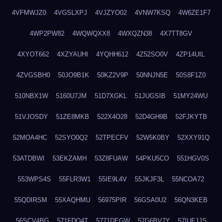
4VFMWJZ0
4VGSLXPJ
4VJZYO02
4VNW7KSQ
4W6ZE1F7
4WP2PW82
4WQWQXX8
4WXQZN38
4X7TT8GV
4XYOT662
4XZYAUHI
4YQHH612
4Z52SO0V
4ZP14UIL
4ZVGSBH0
50JO9B1K
50KZ2V9P
50NNJN5E
50S8F1Z0
510NBX1W
5160U7JM
51D7XGKL
51JUGSIB
51MY24WU
51VJOSDY
51ZE8MKB
522X4O28
52D4GH9B
52FJKYTB
52MOA4HC
52SYO0Q2
52TPECFV
52W5K0BY
52XXY91Q
53ATDBWI
53EKZAMH
53Z8FUAW
54PKU5CO
551HGV0S
553WPS4S
55FLR3W1
55IE9L4V
55JKJF3L
55NCOA72
55QDIRSM
55XAQHMU
56975PIR
56GSA0U2
56QN3KEB
56SCV4BG
571FDQ4T
5771DEGW
57G6BV7Y
57IUFJJS