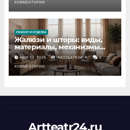
тезауруса
КОММЕНТАРИИ
РЕМОНТ И ОТДЕЛКА
Жалюзи и шторы: виды,
материалы, механизмы
управления и уход
НОЯ 12, 2025
ARTTEATR24_R
0
КОММЕНТАРИИ
Artteatr24.ru