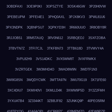
3OBDFAXI
3OE9P0KI
3OPSZTYE
3OSK46GW
3P20H0VW
3PEBEUPM
3PFEI4E1
3PHQ0AXL
3PJX8KV3
3PWL81U6
3PX3NDPK
3QBNPSU7
3QPKYD3H
3R660UUO
3R8OBY8R
3RJJOB51
3RM5TAUQ
3RV0N612
3SRBQEDJ
3SXFZOBA
3TBVTN7Z
3TFI7CJL
3TKFBN73
3TTB618D
3TVMVY4A
3VPL82H9
3VS14DKC
3VX5WW8T
3VXFRWKX
3VZRTGEK
3W3MHD4O
3WAD8W9N
3WDTF1N3
3WI8G8SN
3WQDYCWK
3WTTA97N
3WU70G19
3X71FE60
3XC4DIU7
3XMIH0VI
3XMLLD4K
3XWW9P5D
3Y2Z2FMH
3YXUATB4
3Z3344KT
3ZBBJF82
3ZUNKQ9P
40PEO5RM
418TPYOG
41A6AQPI
41CR68ZC
428MPM7O
42EW9PZP