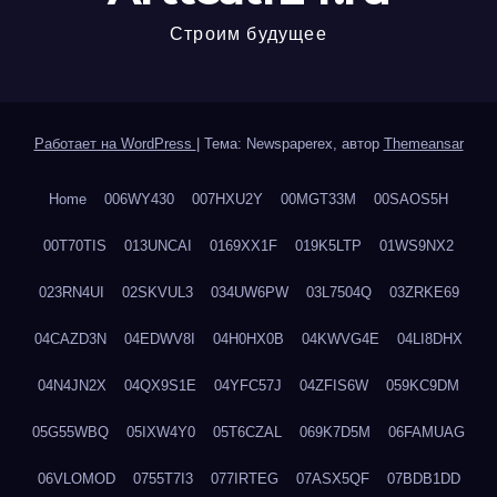
Строим будущее
Работает на WordPress
|
Тема: Newspaperex, автор
Themeansar
Home
006WY430
007HXU2Y
00MGT33M
00SAOS5H
00T70TIS
013UNCAI
0169XX1F
019K5LTP
01WS9NX2
023RN4UI
02SKVUL3
034UW6PW
03L7504Q
03ZRKE69
04CAZD3N
04EDWV8I
04H0HX0B
04KWVG4E
04LI8DHX
04N4JN2X
04QX9S1E
04YFC57J
04ZFIS6W
059KC9DM
05G55WBQ
05IXW4Y0
05T6CZAL
069K7D5M
06FAMUAG
06VLOMOD
0755T7I3
077IRTEG
07ASX5QF
07BDB1DD