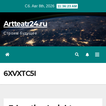
Перейти
Сб. Авг 8th, 2026
11:36:24 AM
к
содержанию
Artteatr24.ru
Строим будущее
6XVXTC5I