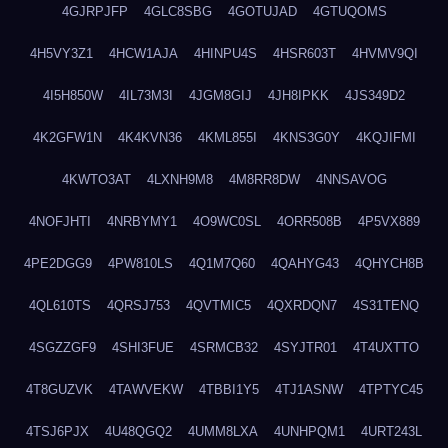
4GJRPJFP
4GLC8SBG
4GOTUJAD
4GTUQOMS
4H5VY3Z1
4HCW1AJA
4HINPU4S
4HSR603T
4HVMV9QI
4I5H850W
4IL73M3I
4JGM8GIJ
4JH8IPKK
4JS349D2
4K2GFW1N
4K4KVN36
4KML855I
4KNS3G0Y
4KQJIFMI
4KWTO3AT
4LXNH9M8
4M8RR8DW
4NNSAVOG
4NOFJHTI
4NRBYMY1
4O9WC0SL
4ORR508B
4P5VX889
4PE2DGG9
4PW810LS
4Q1M7Q60
4QAHYG43
4QHYCH8B
4QL610TS
4QRSJ753
4QVTMIC5
4QXRDQN7
4S31TENQ
4SGZZGF9
4SHI3FUE
4SRMCB32
4SYJTR01
4T4UXTTO
4T8GUZVK
4TAWVEKW
4TBBI1Y5
4TJ1ASNW
4TPTYC45
4TSJ6PJX
4U48QGQ2
4UMM8LXA
4UNHPQM1
4URT243L