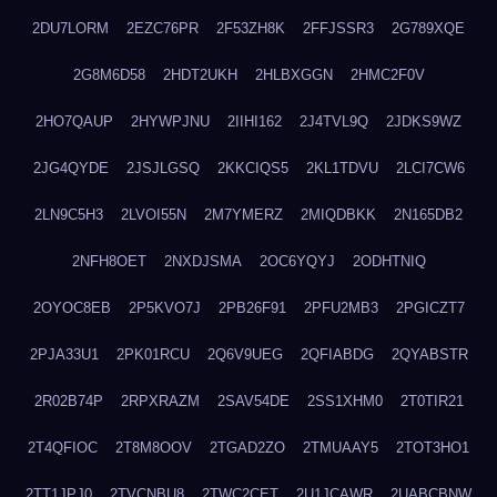
2DU7LORM
2EZC76PR
2F53ZH8K
2FFJSSR3
2G789XQE
2G8M6D58
2HDT2UKH
2HLBXGGN
2HMC2F0V
2HO7QAUP
2HYWPJNU
2IIHI162
2J4TVL9Q
2JDKS9WZ
2JG4QYDE
2JSJLGSQ
2KKCIQS5
2KL1TDVU
2LCI7CW6
2LN9C5H3
2LVOI55N
2M7YMERZ
2MIQDBKK
2N165DB2
2NFH8OET
2NXDJSMA
2OC6YQYJ
2ODHTNIQ
2OYOC8EB
2P5KVO7J
2PB26F91
2PFU2MB3
2PGICZT7
2PJA33U1
2PK01RCU
2Q6V9UEG
2QFIABDG
2QYABSTR
2R02B74P
2RPXRAZM
2SAV54DE
2SS1XHM0
2T0TIR21
2T4QFIOC
2T8M8OOV
2TGAD2ZO
2TMUAAY5
2TOT3HO1
2TT1JPJ0
2TVCNBU8
2TWC2CET
2U1JCAWR
2UABCBNW