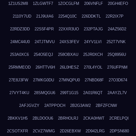
1Z1US2M8
1ZLGWTF7
1ZOCGLFM
206VNFLF
20GH4EFO
2110Y7UD
21J9UIA6
2254Q10C
226DDKTL
22R2IX7P
22RDZ3DD
22S5F4PR
22XXR3UO
232PTAJG
24AZ56D2
24MC44U0
24TJTMVU
24XS3FEV
24YV1LVI
252T7VNK
253A0XC6
254O5EQJ
258OBXAU
25JR0XCH
25Q8956U
25RMMEOD
26HTTV6H
26L0HESZ
270L4YOL
276UFPNM
27E8J3FW
27MKG0DU
27MNQPU0
27NBD68F
27O3D674
27VYT4KU
28SMQGU6
299T1G15
2A01R6QT
2AAYZL7V
2AFJGVZY
2ATPPOCH
2B2G3AW2
2BFZFCNW
2BKKV1H5
2BLDOOU6
2BRHOLRJ
2CKA0HWT
2CRELPQI
2CSOTXFR
2CVZ7WMG
2D26EBXW
2D942LRG
2DPSN680