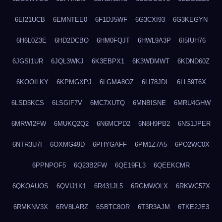
6EI21UCB
6EMNTEE0
6F1DJ5WF
6G3CXI93
6G3KEGYN
6H6L0Z3E
6HD2DCBO
6HM0FQJT
6HWL9A3P
6I5IUH76
6JGSI1UR
6JQL3WKJ
6K3EBPX1
6K3WDMWT
6KDND60Z
6KOOILKY
6KPMGXPJ
6LGMA8OZ
6LI78JDL
6LL59T6X
6LSD5KCS
6LSGIF7V
6MC7XUTQ
6MNBISNE
6MRU4GHW
6MRWI2FW
6MUKQ2Q2
6N6MCPD2
6N8H9PB2
6NS1JPER
6NTR3U7I
6OXMG49D
6PHYGAFF
6PM1Z7A5
6PO2WC0X
6PPNPOF5
6Q23B2FW
6QE19FL3
6QEEKCMR
6QKOAUOS
6QVIJ1K1
6R431JL5
6RGMWOLX
6RKWC57X
6RMKNV3X
6RV8LARZ
6SBTC8OR
6T3R3AJM
6TKE2JE3