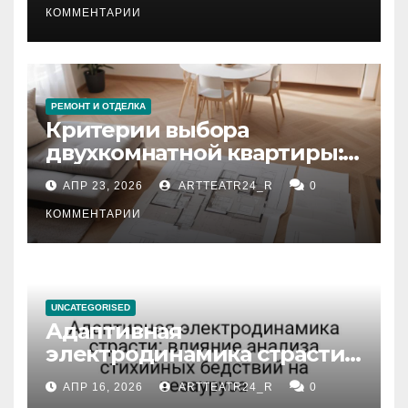
КОММЕНТАРИИ
РЕМОНТ И ОТДЕЛКА
Критерии выбора
двухкомнатной квартиры:
планировка, площадь,
АПР 23, 2026
ARTTEATR24_R
0
состояние и документация
КОММЕНТАРИИ
UNCATEGORISED
Адаптивная
электродинамика страсти:
влияние анализа
АПР 16, 2026
ARTTEATR24_R
0
стихийных бедствий на