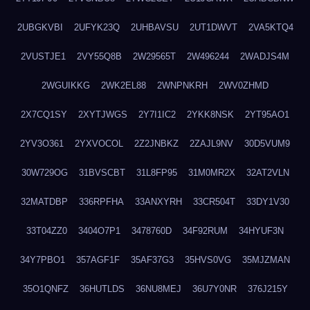
2UBGKVBI
2UFYK23Q
2UHBAVSU
2UT1DWVT
2VA5KTQ4
2VUSTJE1
2VY55Q8B
2W29565T
2W496244
2WADJS4M
2WGUIKKG
2WK2EL88
2WNPNKRH
2WV0ZHMD
2X7CQ1SY
2XYTJWGS
2Y7I1IC2
2YKK8NSK
2YT95AO1
2YV3O361
2YXVOCOL
2Z2JNBKZ
2ZAJL9NV
30D5VUM9
30W729OG
31BVSCBT
31L8FP95
31M0MR2X
32AT2VLN
32MATDBP
336RPFHA
33ANXYRH
33CR504T
33DY1V30
33T04ZZ0
3404O7P1
3478760D
34F92RUM
34HYUF3N
34Y7PBO1
357AGF1F
35AF37G3
35HVS0VG
35MJZMAN
35O1QNFZ
36HUTLDS
36NU8MEJ
36U7Y0NR
376J215Y