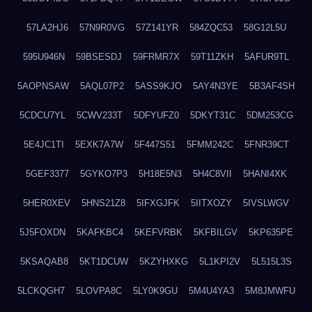
57LA2HJ6
57N9R0VG
57Z141YR
584ZQC53
58G12L5U
595U946N
59BSESDJ
59FRMR7X
59T11ZKH
5AFUR9TL
5AOPNSAW
5AQL07P2
5ASS9KJO
5AY4N3YE
5B3AF4SH
5CDCU7YL
5CWV233T
5DFYUFZ0
5DKYT31C
5DM253CG
5E4JC1TI
5EXK7A7W
5F447S51
5FMM242C
5FNR39CT
5GEF3377
5GYKO7P3
5H18E5N3
5H4C8VII
5HANI4XK
5HER0XEV
5HNS21Z8
5IFXGJFK
5IITXOZY
5IVSLWGV
5J5FOXDN
5KAFKBC4
5KEFVRBK
5KFBILGV
5KP635PE
5KSAQAB8
5KT1DCUW
5KZYHXKG
5L1KPI2V
5L515L3S
5LCKQGH7
5LOVPA8C
5LY0K9GU
5M4U4YA3
5M8JMWFU