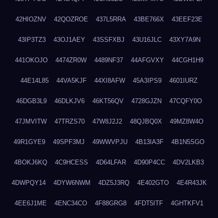
42HIOZNV
42QOZROE
437L5RRA
43BE766X
43EEF23E
43IP3TZ3
43OJ1AEY
43SSFXBJ
43U16JLC
43XY7A9N
441OKOJO
4474ZR0W
4489NF37
44AFGVXY
44CGH1H9
44E14L85
44VA5KJF
44XI8AFW
45A3IPS9
4601IURZ
46DGB3L9
46DLKJV6
46KT56QV
4728GJZN
47CQFY0O
47JMVITW
47TRZS70
47W8J2J2
48QJBQ0X
49MZ8W4O
49R1GYE9
49SPF3MJ
49WWVPJU
4B13IA3F
4B1N5SGO
4BOKJ6KQ
4C9HCESS
4D64LFAR
4D90P4CC
4DV2LKB3
4DWPQY14
4DYW6NWM
4DZ5J3RQ
4E402GTO
4E4R43JK
4EE6J1ME
4ENC34CO
4F88GRG8
4FDT5ITF
4GHTKFV1