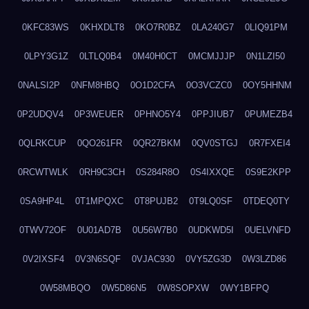
0KFC83WS
0KHXDLT8
0KO7R0BZ
0LA240G7
0LIQ91PM
0LPY3G1Z
0LTLQ0B4
0M40H0CT
0MCMJJJP
0N1LZI50
0NALSI2P
0NFM8HBQ
0O1D2CFA
0O3VCZC0
0OY5HHNM
0P2UDQV4
0P3WEUER
0PHNO5Y4
0PPJIUB7
0PUMEZB4
0QLRKCUP
0QO261FR
0QR27BKM
0QV0STGJ
0R7FXEI4
0RCWTWLK
0RH9C3CH
0S284R8O
0S4IXXQE
0S9E2KPP
0SA9HP4L
0T1MPQXC
0T8PUJB2
0T9LQ0SF
0TDEQ0TY
0TWV72OF
0U01AD7B
0U56W7B0
0UDKWD5I
0UELVNFD
0V2IXSF4
0V3N6SQF
0VJAC930
0VY5ZG3D
0W3LZD86
0W58MBQO
0W5D86N5
0W8SOPXW
0WY1BFPQ