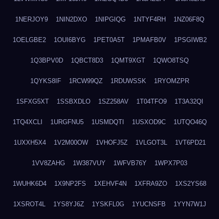
1NERJOY9
1NIN2DXO
1NIPGIQG
1NTYF4RH
1NZ06F8Q
1OELGBE2
1OUI6BYG
1PET0A5T
1PMAFB0V
1PSGIWB2
1Q3BPV0D
1QBCT8D3
1QMT9XGT
1QWO8TSQ
1QYKS8IF
1RCW99QZ
1RDUWSSK
1RYOMZPR
1SFXG5XT
1SSBXDLO
1SZ258AV
1T04TFO9
1T3A32QI
1TQ4XCLI
1URGFNU5
1USMDQTI
1USXOD9C
1UTQO46Q
1UXXH5X4
1V2M00OW
1VHOFJ5Z
1VLGOT3L
1VT6PD21
1VV8ZAHG
1W387VUY
1WFVB76Y
1WPX7P03
1WUHK6D4
1X9NP2FS
1XEHVF4N
1XFRA9ZO
1XS2YS68
1XSROT4L
1YS8YJ6Z
1YSKFL0G
1YUCNSFB
1YYN7W1J