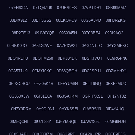
07FH6X4N
07TQ4ZU9
07UES9ES
07VPTDH1
08B99MM7
08DIX912
08EH3GS2
08EKQPQ9
08G6A3PD
08HJRZKG
08R2TE13
091V6YQE
0959345H
097C3BE4
09DI9AQ2
09RKK0JO
0A54G2WE
0A7RXWXI
0AG4NTTC
0AYXMFKC
0BO4RLHU
0BOHM258
0BPJ04DK
0BSHJVOT
0C9RGFN6
0CA5T1U9
0CMYI0KC
0D38QEGH
0DCJSPJ1
0DZMHHX1
0E9GCHCU
0EZ05K4R
0FFYUM84
0FLIL6GQ
0FXF2MUD
0G363XJW
0GI31E0A
0GJSAH4M
0GRH7XSL
0H17NT32
0H7Y9RRM
0H9OI0N1
0HYK5SEI
0IA5RSJ3
0IF4Y4UQ
0IM5QCNL
0IUZL33Y
0J6YMSQ9
0JAWX05J
0JMG9NJH
0JX5HAPI
0JXDX9ZM
0K8I19RD
0KA2KHRR
0KCE9EJG