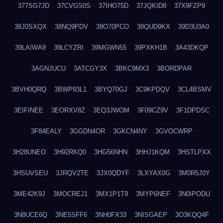
377SG7JD
37CVGS0S
37IHO75D
37JQKID8
37X9FZP9
38J0SXQX
38NQ9PDV
38O70PCO
38QUD9KX
39D3U3A0
39LAIWA9
39LCYZRI
39MGWN55
39PXKH1B
3A43DKQP
3AGNJUCU
3ATCGY3X
3BKC9MX3
3BORDPAR
3BVH0QRQ
3BWP93L1
3BYQ70GJ
3C9KPDQV
3CL4BSMV
3EIFINEE
3EORXV8Z
3EQ3JWOM
3F09CZ9V
3F1DPDSC
3F84EALY
3GGDN4OR
3GKCN4NY
3GVOCWRP
3H28UNEO
3H92RKQ0
3HG56NHN
3HHJ1KQM
3HSTLPXX
3HSUVSEU
3JRQV2TE
3JX0QDYF
3LXYAX0G
3M0R5J0Y
3ME42K9J
3MOCREJ1
3MX1P1T9
3MYP6NEF
3N0IPODU
3N8UCE6Q
3NE5SFF6
3NH0FX33
3NISGAEP
3O3KQQ4F