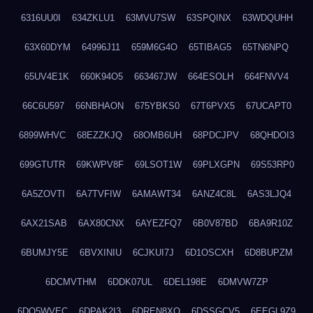
6316UU0I
634ZKLU1
63MVU7SW
63SPQINX
63WDQUHH
63X60DYM
64996J11
659M6G4O
65TIBAG5
65TN6NPQ
65UV4E1K
660K94O5
663467JW
664ESOLH
664FNVV4
66C6U597
66NBHAON
675YBKS0
67T6PVX5
67UCAPT0
6899WHVC
68EZZKJQ
68OMB6UH
68PDCJPV
68QHDOI3
699GTUTR
69KWPV8F
69LSOT1W
69PLXGPN
69S53RP0
6A5ZOVTI
6A7TVFIW
6AMAWT34
6ANZ4C8L
6AS3LJQ4
6AX21SAB
6AX80CNX
6AYEZFQ7
6B0V87BD
6BA9R10Z
6BUMJY5E
6BVXINIU
6CJKUI7J
6D1OSCXH
6D8BUPZM
6DCMVTHM
6DDK07UL
6DEL198E
6DMVW7ZP
6DO5WVEC
6DPAK2I3
6DREN8XO
6DSSGCV5
6EEGL9Z9