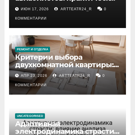
рекомендации
ИЮН 17, 2026
ARTTEATR24_R
0
КОММЕНТАРИИ
РЕМОНТ И ОТДЕЛКА
Критерии выбора
двухкомнатной квартиры:
планировка, площадь,
АПР 23, 2026
ARTTEATR24_R
0
состояние и документация
КОММЕНТАРИИ
UNCATEGORISED
Адаптивная
электродинамика страсти: