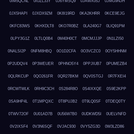
0IM5QCNL
0IUZL33Y
0J6YMSQ9
0JAWX05J
0JMG9NJH
0JX5HAPI
0JXDX9ZM
0K8I19RD
0KA2KHRR
0KCE9EJG
0KFC83WS
0KHXDLT8
0KO7R0BZ
0LA240G7
0LIQ91PM
0LPY3G1Z
0LTLQ0B4
0M40H0CT
0MCMJJJP
0N1LZI50
0NALSI2P
0NFM8HBQ
0O1D2CFA
0O3VCZC0
0OY5HHNM
0P2UDQV4
0P3WEUER
0PHNO5Y4
0PPJIUB7
0PUMEZB4
0QLRKCUP
0QO261FR
0QR27BKM
0QV0STGJ
0R7FXEI4
0RCWTWLK
0RH9C3CH
0S284R8O
0S4IXXQE
0S9E2KPP
0SA9HP4L
0T1MPQXC
0T8PUJB2
0T9LQ0SF
0TDEQ0TY
0TWV72OF
0U01AD7B
0U56W7B0
0UDKWD5I
0UELVNFD
0V2IXSF4
0V3N6SQF
0VJAC930
0VY5ZG3D
0W3LZD86