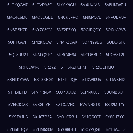
5LCKQGH7
5LOVPA8C
5LY0K9GU
5M4U4YA3
5M8JMWFU
5MC4C6M0
5MOLUGED
5NCKLFPQ
5NI5PO7L
5NROBV9R
5NSPSK7R
5NYZ03GV
5NZ2F7XQ
5OGIRQDY
5OIXNVW6
5OPF8A7F
5PI2KCCW
5PMRZDAK
5Q7NY9BS
5QDQI5F8
5QL8UU2J
5RALQ21C
5RBG4E64
5RCDBBFD
5ROV8T2I
5RP6DWR8
5RZ72FTS
5RZPCFKF
5RZQDHMO
5SNLKYWW
5ST3XE0K
5T4RFJQE
5TDWI9U5
5TDWKNIX
5THBIEFD
5TVPRN5V
5UJY0QQ2
5UPNX603
5UUMB8OT
5V5K9CVS
5VB3LIYB
5VTXJVNC
5VVNNS1S
5XJ2MR7Y
5XSF9JLS
5XU6ZP3A
5Y0HCRBH
5Y1QS60T
5Y86UZX6
5YB5BBQM
5YHM530M
5YO667IH
5YO7ZQGL
5Z1BWJEZ