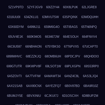
5Z1VP9TD
5ZYFJGV9
60IZ2Y44
60X8LPUK
62LJGRE8
6316UU0I
634ZKLU1
63MVU7SW
63SPQINX
63WDQUHH
63X60DYM
64996J11
659M6G4O
65TIBAG5
65TN6NPQ
65UV4E1K
660K94O5
663467JW
664ESOLH
664FNVV4
66C6U597
66NBHAON
675YBKS0
67T6PVX5
67UCAPT0
6899WHVC
68EZZKJQ
68OMB6UH
68PDCJPV
68QHDOI3
699GTUTR
69KWPV8F
69LSOT1W
69PLXGPN
69S53RP0
6A5ZOVTI
6A7TVFIW
6AMAWT34
6ANZ4C8L
6AS3LJQ4
6AX21SAB
6AX80CNX
6AYEZFQ7
6B0V87BD
6BA9R10Z
6BUMJY5E
6BVXINIU
6CJKUI7J
6D1OSCXH
6D8BUPZM