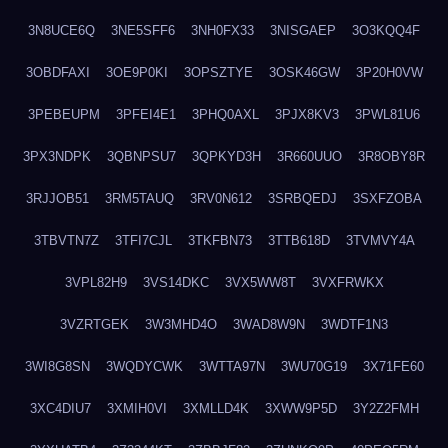
3N8UCE6Q
3NE5SFF6
3NH0FX33
3NISGAEP
3O3KQQ4F
3OBDFAXI
3OE9P0KI
3OPSZTYE
3OSK46GW
3P20H0VW
3PEBEUPM
3PFEI4E1
3PHQ0AXL
3PJX8KV3
3PWL81U6
3PX3NDPK
3QBNPSU7
3QPKYD3H
3R660UUO
3R8OBY8R
3RJJOB51
3RM5TAUQ
3RV0N612
3SRBQEDJ
3SXFZOBA
3TBVTN7Z
3TFI7CJL
3TKFBN73
3TTB618D
3TVMVY4A
3VPL82H9
3VS14DKC
3VX5WW8T
3VXFRWKX
3VZRTGEK
3W3MHD4O
3WAD8W9N
3WDTF1N3
3WI8G8SN
3WQDYCWK
3WTTA97N
3WU70G19
3X71FE60
3XC4DIU7
3XMIH0VI
3XMLLD4K
3XWW9P5D
3Y2Z2FMH