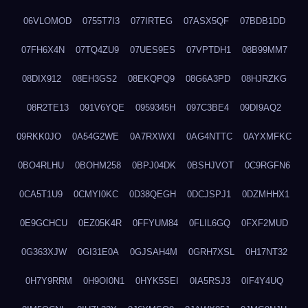
06VLOMOD
0755T7I3
077IRTEG
07ASX5QF
07BDB1DD
07FH6X4N
07TQ4ZU9
07UES9ES
07VPTDH1
08B99MM7
08DIX912
08EH3GS2
08EKQPQ9
08G6A3PD
08HJRZKG
08R2TE13
091V6YQE
0959345H
097C3BE4
09DI9AQ2
09RKK0JO
0A54G2WE
0A7RXWXI
0AG4NTTC
0AYXMFKC
0BO4RLHU
0BOHM258
0BPJ04DK
0BSHJVOT
0C9RGFN6
0CA5T1U9
0CMYI0KC
0D38QEGH
0DCJSPJ1
0DZMHHX1
0E9GCHCU
0EZ05K4R
0FFYUM84
0FLIL6GQ
0FXF2MUD
0G363XJW
0GI31E0A
0GJSAH4M
0GRH7XSL
0H17NT32
0H7Y9RRM
0H9OI0N1
0HYK5SEI
0IA5RSJ3
0IF4Y4UQ