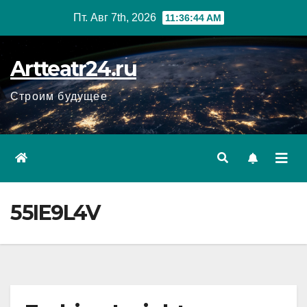
Перейти
Пт. Авг 7th, 2026
11:36:46 AM
к
содержанию
Artteatr24.ru
Строим будущее
55IE9L4V