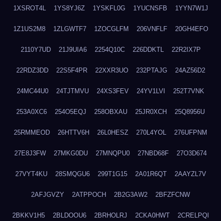
1XSROT4L
1YS8YJ6Z
1YSKFL0G
1YUCNSFB
1YYN7W1J
1Z1US2M8
1ZLGWTF7
1ZOCGLFM
206VNFLF
20GH4EFO
2110Y7UD
21J9UIA6
2254Q10C
226DDKTL
22R2IX7P
22RDZ3DD
22S5F4PR
22XXR3UO
232PTAJG
24AZ56D2
24MC44U0
24TJTMVU
24XS3FEV
24YV1LVI
252T7VNK
253A0XC6
254O5EQJ
258OBXAU
25JR0XCH
25Q8956U
25RMMEOD
26HTTV6H
26L0HESZ
270L4YOL
276UFPNM
27E8J3FW
27MKG0DU
27MNQPU0
27NBD68F
27O3D674
27VYT4KU
28SMQGU6
299T1G15
2A01R6QT
2AAYZL7V
2AFJGVZY
2ATPPOCH
2B2G3AW2
2BFZFCNW
2BKKV1H5
2BLDOOU6
2BRHOLRJ
2CKA0HWT
2CRELPQI