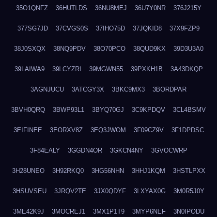
35O1QNFZ
36HUTLDS
36NU8MEJ
36U7Y0NR
376J215Y
377SG7JD
37CVGS0S
37IHO75D
37JQKID8
37X9FZP9
38J0SXQX
38NQ9PDV
38O70PCO
38QUD9KX
39D3U3A0
39LAIWA9
39LCYZRI
39MGWN55
39PXKH1B
3A43DKQP
3AGNJUCU
3ATCGY3X
3BKC9MX3
3BORDPAR
3BVH0QRQ
3BWP93L1
3BYQ70GJ
3C9KPDQV
3CL4BSMV
3EIFINEE
3EORXV8Z
3EQ3JWOM
3F09CZ9V
3F1DPDSC
3F84EALY
3GGDN4OR
3GKCN4NY
3GVOCWRP
3H28UNEO
3H92RKQ0
3HG56NHN
3HHJ1KQM
3HSTLPXX
3HSUVSEU
3JRQV2TE
3JX0QDYF
3LXYAX0G
3M0R5J0Y
3ME42K9J
3MOCREJ1
3MX1P1T9
3MYP6NEF
3N0IPODU