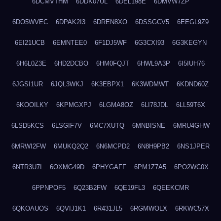
6DCMVTHM
6DDK07UL
6DEL198E
6DMVW7ZP
6DO5WVEC
6DPAK2I3
6DREN8XO
6DSSGCV5
6EEGL9Z9
6EI21UCB
6EMNTEE0
6F1DJ5WF
6G3CXI93
6G3KEGYN
6H6L0Z3E
6HD2DCBO
6HM0FQJT
6HWL9A3P
6I5IUH76
6JGSI1UR
6JQL3WKJ
6K3EBPX1
6K3WDMWT
6KDND60Z
6KOOILKY
6KPMGXPJ
6LGMA8OZ
6LI78JDL
6LL59T6X
6LSD5KCS
6LSGIF7V
6MC7XUTQ
6MNBISNE
6MRU4GHW
6MRWI2FW
6MUKQ2Q2
6N6MCPD2
6N8H9PB2
6NS1JPER
6NTR3U7I
6OXMG49D
6PHYGAFF
6PM1Z7A5
6PO2WC0X
6PPNPOF5
6Q23B2FW
6QE19FL3
6QEEKCMR
6QKOAUOS
6QVIJ1K1
6R431JL5
6RGMWOLX
6RKWC57X