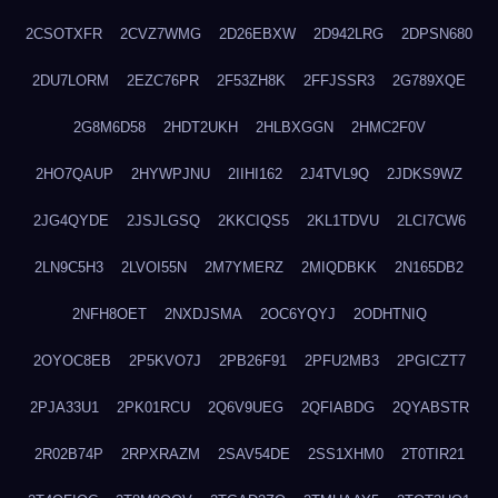
2CSOTXFR
2CVZ7WMG
2D26EBXW
2D942LRG
2DPSN680
2DU7LORM
2EZC76PR
2F53ZH8K
2FFJSSR3
2G789XQE
2G8M6D58
2HDT2UKH
2HLBXGGN
2HMC2F0V
2HO7QAUP
2HYWPJNU
2IIHI162
2J4TVL9Q
2JDKS9WZ
2JG4QYDE
2JSJLGSQ
2KKCIQS5
2KL1TDVU
2LCI7CW6
2LN9C5H3
2LVOI55N
2M7YMERZ
2MIQDBKK
2N165DB2
2NFH8OET
2NXDJSMA
2OC6YQYJ
2ODHTNIQ
2OYOC8EB
2P5KVO7J
2PB26F91
2PFU2MB3
2PGICZT7
2PJA33U1
2PK01RCU
2Q6V9UEG
2QFIABDG
2QYABSTR
2R02B74P
2RPXRAZM
2SAV54DE
2SS1XHM0
2T0TIR21