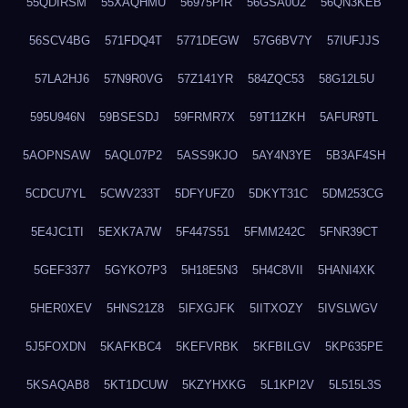
55QDIRSM
55XAQHMU
56975PIR
56GSA0U2
56QN3KEB
56SCV4BG
571FDQ4T
5771DEGW
57G6BV7Y
57IUFJJS
57LA2HJ6
57N9R0VG
57Z141YR
584ZQC53
58G12L5U
595U946N
59BSESDJ
59FRMR7X
59T11ZKH
5AFUR9TL
5AOPNSAW
5AQL07P2
5ASS9KJO
5AY4N3YE
5B3AF4SH
5CDCU7YL
5CWV233T
5DFYUFZ0
5DKYT31C
5DM253CG
5E4JC1TI
5EXK7A7W
5F447S51
5FMM242C
5FNR39CT
5GEF3377
5GYKO7P3
5H18E5N3
5H4C8VII
5HANI4XK
5HER0XEV
5HNS21Z8
5IFXGJFK
5IITXOZY
5IVSLWGV
5J5FOXDN
5KAFKBC4
5KEFVRBK
5KFBILGV
5KP635PE
5KSAQAB8
5KT1DCUW
5KZYHXKG
5L1KPI2V
5L515L3S