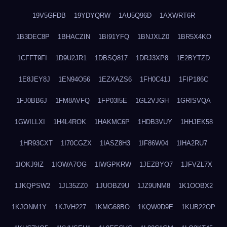
19V5GFDB
19YDYQRW
1AU5Q96D
1AXWRT6R
1B3DEC8P
1BHACZIN
1BI91YFQ
1BNJXLZ0
1BR5X4KO
1CFFT9FI
1D9U2JR1
1DBSQ817
1DRJ3XP8
1E2BYTZD
1E8JEY8J
1EN94O56
1EZXAZS6
1FH0C41J
1FIP186C
1FJ0BB6J
1FM8AVFQ
1FP03I5E
1GL2VJGH
1GRISVQA
1GWILLXI
1H4L4ROK
1HAKMC6P
1HDB3VUY
1HHJEK58
1HR93CXT
1I70CGZX
1IASZ8H3
1IF86W04
1IHA2RU7
1IOKJ9IZ
1IOWA7OG
1IWGPKRW
1JEZBYO7
1JFVZL7X
1JKQPSW2
1JL35ZZ0
1JUOBZ9U
1JZ9UNM8
1K1OOBX2
1KJONM1Y
1KJVH227
1KMG68BO
1KQW0D9E
1KUB22OP