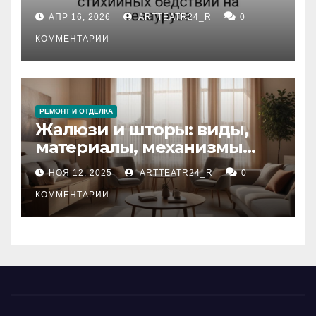
влияние анализа
АПР 16, 2026
ARTTEATR24_R
0
стихийных бедствий на
тезауруса
КОММЕНТАРИИ
РЕМОНТ И ОТДЕЛКА
Жалюзи и шторы: виды,
материалы, механизмы
управления и уход
НОЯ 12, 2025
ARTTEATR24_R
0
КОММЕНТАРИИ