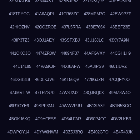
3YXUATB4
3Z3344KT
3ZBBJF82
3ZUNKQ9P
40PEO5RM
418TPYOG
41A6AQPI
41CR68ZC
428MPM7O
42EW9PZP
42HIOZNV
42QOZROE
437L5RRA
43BE766X
43EEF23E
43IP3TZ3
43OJ1AEY
43SSFXBJ
43U16JLC
43XY7A9N
441OKOJO
4474ZR0W
4489NF37
44AFGVXY
44CGH1H9
44E14L85
44VA5KJF
44XI8AFW
45A3IPS9
4601IURZ
46DGB3L9
46DLKJV6
46KT56QV
4728GJZN
47CQFY0O
47JMVITW
47TRZS70
47W8J2J2
48QJBQ0X
49MZ8W4O
49R1GYE9
49SPF3MJ
49WWVPJU
4B13IA3F
4B1N5SGO
4BOKJ6KQ
4C9HCESS
4D64LFAR
4D90P4CC
4DV2LKB3
4DWPQY14
4DYW6NWM
4DZ5J3RQ
4E402GTO
4E4R43JK