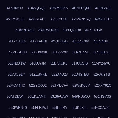
4TSJ6PJX
4U48QGQ2
4UMM8LXA
4UNHPQM1
4URT243L
4VFMWJZ0
4VGSLXPJ
4VJZYO02
4VNW7KSQ
4W6ZE1F7
4WP2PW82
4WQWQXX8
4WXQZN38
4X7TT8GV
4XYOT662
4XZYAUHI
4YQHH612
4Z52SO0V
4ZP14UIL
4ZVGSBH0
50JO9B1K
50KZ2V9P
50NNJN5E
50S8F1Z0
510NBX1W
5160U7JM
51D7XGKL
51JUGSIB
51MY24WU
51VJOSDY
51ZE8MKB
522X4O28
52D4GH9B
52FJKYTB
52MOA4HC
52SYO0Q2
52TPECFV
52W5K0BY
52XXY91Q
53ATDBWI
53EKZAMH
53Z8FUAW
54PKU5CO
551HGV0S
553WPS4S
55FLR3W1
55IE9L4V
55JKJF3L
55NCOA72