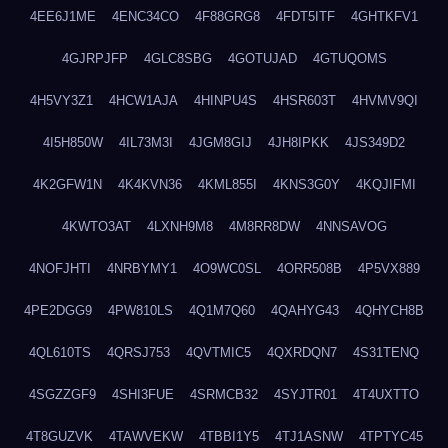
4EE6J1ME
4ENC34CO
4F88GRG8
4FDT5ITF
4GHTKFV1
4GJRPJFP
4GLC8SBG
4GOTUJAD
4GTUQOMS
4H5VY3Z1
4HCW1AJA
4HINPU4S
4HSR603T
4HVMV9QI
4I5H850W
4IL73M3I
4JGM8GIJ
4JH8IPKK
4JS349D2
4K2GFW1N
4K4KVN36
4KML855I
4KNS3G0Y
4KQJIFMI
4KWTO3AT
4LXNH9M8
4M8RR8DW
4NNSAVOG
4NOFJHTI
4NRBYMY1
4O9WC0SL
4ORR508B
4P5VX889
4PE2DGG9
4PW810LS
4Q1M7Q60
4QAHYG43
4QHYCH8B
4QL610TS
4QRSJ753
4QVTMIC5
4QXRDQN7
4S31TENQ
4SGZZGF9
4SHI3FUE
4SRMCB32
4SYJTR01
4T4UXTTO
4T8GUZVK
4TAWVEKW
4TBBI1Y5
4TJ1ASNW
4TPTYC45