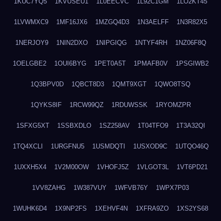
1KUC7YQ5
1KVUSEU1
1L0EECVC
1L92C1GM
1LO2KT45
1LVWMXC9
1MF16JX6
1MZGQ4D3
1N3AELFF
1N3R82X5
1NERJOY9
1NIN2DXO
1NIPGIQG
1NTYF4RH
1NZ06F8Q
1OELGBE2
1OUI6BYG
1PET0A5T
1PMAFB0V
1PSGIWB2
1Q3BPV0D
1QBCT8D3
1QMT9XGT
1QWO8TSQ
1QYKS8IF
1RCW99QZ
1RDUWSSK
1RYOMZPR
1SFXG5XT
1SSBXDLO
1SZ258AV
1T04TFO9
1T3A32QI
1TQ4XCLI
1URGFNU5
1USMDQTI
1USXOD9C
1UTQO46Q
1UXXH5X4
1V2M00OW
1VHOFJ5Z
1VLGOT3L
1VT6PD21
1VV8ZAHG
1W387VUY
1WFVB76Y
1WPX7P03
1WUHK6D4
1X9NP2FS
1XEHVF4N
1XFRA9ZO
1XS2YS68