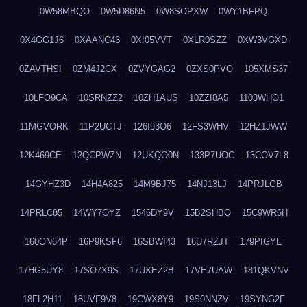
0W58MBQO
0W5D86N5
0W8SOPXW
0WY1BFPQ
0X4GG1J6
0XAANC43
0XI05VVT
0XLR0SZZ
0XW3VGXD
0ZAVTHSI
0ZM4J2CX
0ZVYGAG2
0ZXS0PVO
105XMS37
10LFO9CA
10SRNZZ2
10ZH1AUS
10ZZI8A5
1103WHO1
11MGVORK
11P2UCTJ
126I93O6
12FS3WHV
12HZ1JWW
12K469CE
12QCPWZN
12UKQO0N
133P7UOC
13COV7L8
14GYHZ3D
14H4A825
14M9BJ75
14NJ13LJ
14PRJLGB
14PRLC85
14WY7OYZ
1546DY9V
15B2SHBQ
15C9WR6H
160ON64P
16P9KSF6
16SBWI43
16U7RZJT
179PIGYE
17HG5UY8
17SO7X9S
17UXEZ2B
17VE7UAW
181QKVNV
18FL2H11
18UVF9V8
19CWX8Y9
19S0NNZV
19SYNG2F