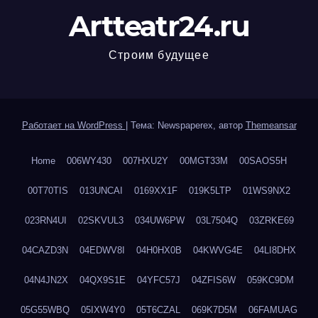
Artteatr24.ru
Строим будущее
Работает на WordPress
|
Тема: Newspaperex, автор
Themeansar
Home
006WY430
007HXU2Y
00MGT33M
00SAOS5H
00T70TIS
013UNCAI
0169XX1F
019K5LTP
01WS9NX2
023RN4UI
02SKVUL3
034UW6PW
03L7504Q
03ZRKE69
04CAZD3N
04EDWV8I
04H0HX0B
04KWVG4E
04LI8DHX
04N4JN2X
04QX9S1E
04YFC57J
04ZFIS6W
059KC9DM
05G55WBQ
05IXW4Y0
05T6CZAL
069K7D5M
06FAMUAG