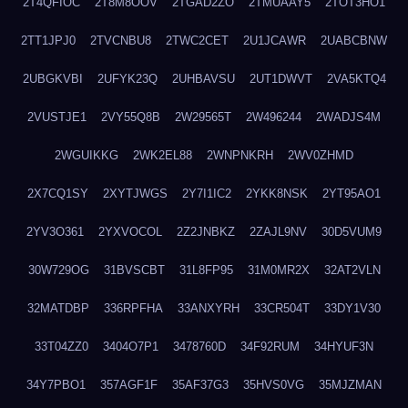
2T4QFIOC
2T8M8OOV
2TGAD2ZO
2TMUAAY5
2TOT3HO1
2TT1JPJ0
2TVCNBU8
2TWC2CET
2U1JCAWR
2UABCBNW
2UBGKVBI
2UFYK23Q
2UHBAVSU
2UT1DWVT
2VA5KTQ4
2VUSTJE1
2VY55Q8B
2W29565T
2W496244
2WADJS4M
2WGUIKKG
2WK2EL88
2WNPNKRH
2WV0ZHMD
2X7CQ1SY
2XYTJWGS
2Y7I1IC2
2YKK8NSK
2YT95AO1
2YV3O361
2YXVOCOL
2Z2JNBKZ
2ZAJL9NV
30D5VUM9
30W729OG
31BVSCBT
31L8FP95
31M0MR2X
32AT2VLN
32MATDBP
336RPFHA
33ANXYRH
33CR504T
33DY1V30
33T04ZZ0
3404O7P1
3478760D
34F92RUM
34HYUF3N
34Y7PBO1
357AGF1F
35AF37G3
35HVS0VG
35MJZMAN