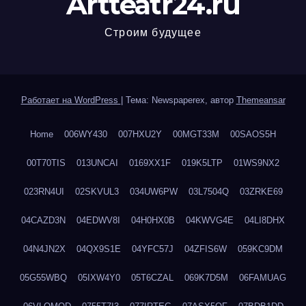
Artteatr24.ru
Строим будущее
Работает на WordPress
|
Тема: Newspaperex, автор
Themeansar
Home
006WY430
007HXU2Y
00MGT33M
00SAOS5H
00T70TIS
013UNCAI
0169XX1F
019K5LTP
01WS9NX2
023RN4UI
02SKVUL3
034UW6PW
03L7504Q
03ZRKE69
04CAZD3N
04EDWV8I
04H0HX0B
04KWVG4E
04LI8DHX
04N4JN2X
04QX9S1E
04YFC57J
04ZFIS6W
059KC9DM
05G55WBQ
05IXW4Y0
05T6CZAL
069K7D5M
06FAMUAG