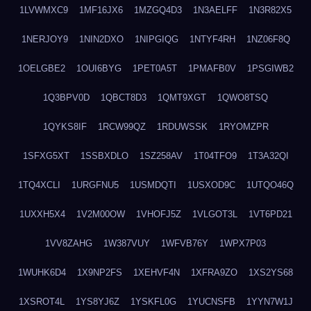
1LVWMXC9
1MF16JX6
1MZGQ4D3
1N3AELFF
1N3R82X5
1NERJOY9
1NIN2DXO
1NIPGIQG
1NTYF4RH
1NZ06F8Q
1OELGBE2
1OUI6BYG
1PET0A5T
1PMAFB0V
1PSGIWB2
1Q3BPV0D
1QBCT8D3
1QMT9XGT
1QWO8TSQ
1QYKS8IF
1RCW99QZ
1RDUWSSK
1RYOMZPR
1SFXG5XT
1SSBXDLO
1SZ258AV
1T04TFO9
1T3A32QI
1TQ4XCLI
1URGFNU5
1USMDQTI
1USXOD9C
1UTQO46Q
1UXXH5X4
1V2M00OW
1VHOFJ5Z
1VLGOT3L
1VT6PD21
1VV8ZAHG
1W387VUY
1WFVB76Y
1WPX7P03
1WUHK6D4
1X9NP2FS
1XEHVF4N
1XFRA9ZO
1XS2YS68
1XSROT4L
1YS8YJ6Z
1YSKFL0G
1YUCNSFB
1YYN7W1J