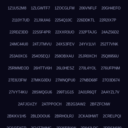
1Z1US2M8
1ZLGWTF7
1ZOCGLFM
206VNFLF
20GH4EFO
2110Y7UD
21J9UIA6
2254Q10C
226DDKTL
22R2IX7P
22RDZ3DD
22S5F4PR
22XXR3UO
232PTAJG
24AZ56D2
24MC44U0
24TJTMVU
24XS3FEV
24YV1LVI
252T7VNK
253A0XC6
254O5EQJ
258OBXAU
25JR0XCH
25Q8956U
25RMMEOD
26HTTV6H
26L0HESZ
270L4YOL
276UFPNM
27E8J3FW
27MKG0DU
27MNQPU0
27NBD68F
27O3D674
27VYT4KU
28SMQGU6
299T1G15
2A01R6QT
2AAYZL7V
2AFJGVZY
2ATPPOCH
2B2G3AW2
2BFZFCNW
2BKKV1H5
2BLDOOU6
2BRHOLRJ
2CKA0HWT
2CRELPQI