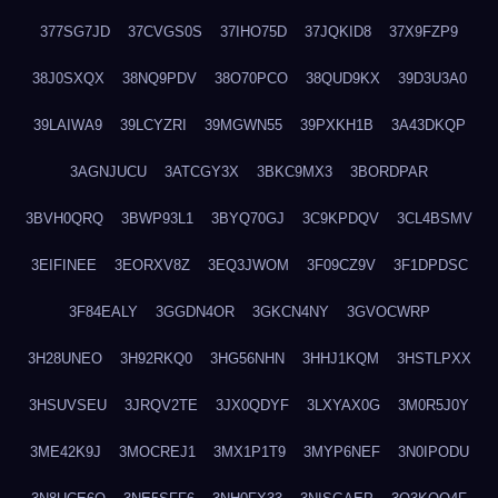
377SG7JD
37CVGS0S
37IHO75D
37JQKID8
37X9FZP9
38J0SXQX
38NQ9PDV
38O70PCO
38QUD9KX
39D3U3A0
39LAIWA9
39LCYZRI
39MGWN55
39PXKH1B
3A43DKQP
3AGNJUCU
3ATCGY3X
3BKC9MX3
3BORDPAR
3BVH0QRQ
3BWP93L1
3BYQ70GJ
3C9KPDQV
3CL4BSMV
3EIFINEE
3EORXV8Z
3EQ3JWOM
3F09CZ9V
3F1DPDSC
3F84EALY
3GGDN4OR
3GKCN4NY
3GVOCWRP
3H28UNEO
3H92RKQ0
3HG56NHN
3HHJ1KQM
3HSTLPXX
3HSUVSEU
3JRQV2TE
3JX0QDYF
3LXYAX0G
3M0R5J0Y
3ME42K9J
3MOCREJ1
3MX1P1T9
3MYP6NEF
3N0IPODU