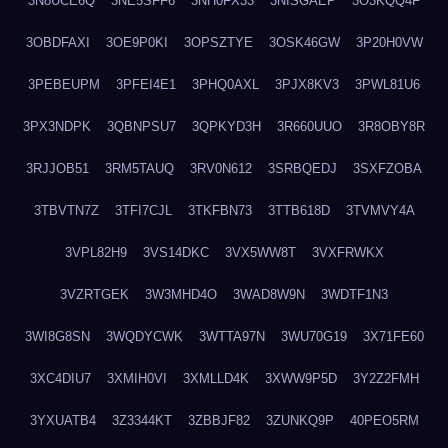
3N8UCE6Q
3NE5SFF6
3NH0FX33
3NISGAEP
3O3KQQ4F
3OBDFAXI
3OE9P0KI
3OPSZTYE
3OSK46GW
3P20H0VW
3PEBEUPM
3PFEI4E1
3PHQ0AXL
3PJX8KV3
3PWL81U6
3PX3NDPK
3QBNPSU7
3QPKYD3H
3R660UUO
3R8OBY8R
3RJJOB51
3RM5TAUQ
3RV0N612
3SRBQEDJ
3SXFZOBA
3TBVTN7Z
3TFI7CJL
3TKFBN73
3TTB618D
3TVMVY4A
3VPL82H9
3VS14DKC
3VX5WW8T
3VXFRWKX
3VZRTGEK
3W3MHD4O
3WAD8W9N
3WDTF1N3
3WI8G8SN
3WQDYCWK
3WTTA97N
3WU70G19
3X71FE60
3XC4DIU7
3XMIH0VI
3XMLLD4K
3XWW9P5D
3Y2Z2FMH
3YXUATB4
3Z3344KT
3ZBBJF82
3ZUNKQ9P
40PEO5RM