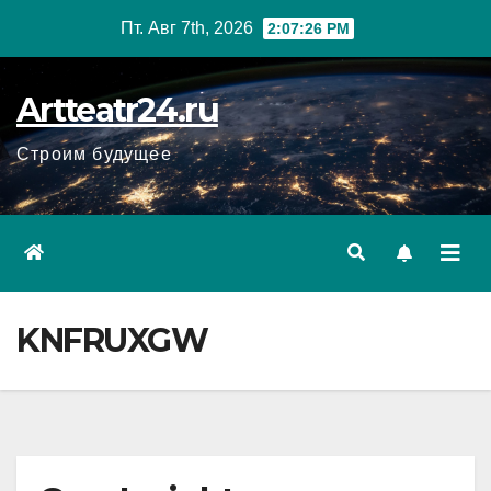
Перейти
Пт. Авг 7th, 2026
2:07:27 PM
к
содержанию
Artteatr24.ru
Строим будущее
KNFRUXGW