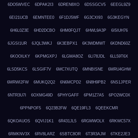
6DO5WVEC
6DPAK2I3
6DREN8XO
6DSSGCV5
6EEGL9Z9
6EI21UCB
6EMNTEE0
6F1DJ5WF
6G3CXI93
6G3KEGYN
6H6L0Z3E
6HD2DCBO
6HM0FQJT
6HWL9A3P
6I5IUH76
6JGSI1UR
6JQL3WKJ
6K3EBPX1
6K3WDMWT
6KDND60Z
6KOOILKY
6KPMGXPJ
6LGMA8OZ
6LI78JDL
6LL59T6X
6LSD5KCS
6LSGIF7V
6MC7XUTQ
6MNBISNE
6MRU4GHW
6MRWI2FW
6MUKQ2Q2
6N6MCPD2
6N8H9PB2
6NS1JPER
6NTR3U7I
6OXMG49D
6PHYGAFF
6PM1Z7A5
6PO2WC0X
6PPNPOF5
6Q23B2FW
6QE19FL3
6QEEKCMR
6QKOAUOS
6QVIJ1K1
6R431JL5
6RGMWOLX
6RKWC57X
6RMKNV3X
6RV8LARZ
6SBTC8OR
6T3R3AJM
6TKE2JE3