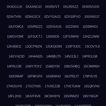
0X4GG1J6
0XAANC43
0XI05VVT
0XLR0SZZ
0XW3VGXD
0ZAVTHSI
0ZM4J2CX
0ZVYGAG2
0ZXS0PVO
105XMS37
10LFO9CA
10SRNZZ2
10ZH1AUS
10ZZI8A5
1103WHO1
11MGVORK
11P2UCTJ
126I93O6
12FS3WHV
12HZ1JWW
12K469CE
12QCPWZN
12UKQO0N
133P7UOC
13COV7L8
14GYHZ3D
14H4A825
14M9BJ75
14NJ13LJ
14PRJLGB
14PRLC85
14WY7OYZ
1546DY9V
15B2SHBQ
15C9WR6H
160ON64P
16P9KSF6
16SBWI43
16U7RZJT
179PIGYE
17HG5UY8
17SO7X9S
17UXEZ2B
17VE7UAW
181QKVNV
18FL2H11
18UVF9V8
19CWX8Y9
19S0NNZV
19SYNG2F