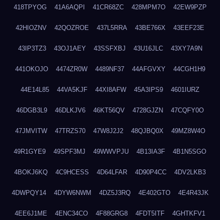
418TPYOG
41A6AQPI
41CR68ZC
428MPM7O
42EW9PZP
42HIOZNV
42QOZROE
437L5RRA
43BE766X
43EEF23E
43IP3TZ3
43OJ1AEY
43SSFXBJ
43U16JLC
43XY7A9N
441OKOJO
4474ZR0W
4489NF37
44AFGVXY
44CGH1H9
44E14L85
44VA5KJF
44XI8AFW
45A3IPS9
4601IURZ
46DGB3L9
46DLKJV6
46KT56QV
4728GJZN
47CQFY0O
47JMVITW
47TRZS70
47W8J2J2
48QJBQ0X
49MZ8W4O
49R1GYE9
49SPF3MJ
49WWVPJU
4B13IA3F
4B1N5SGO
4BOKJ6KQ
4C9HCESS
4D64LFAR
4D90P4CC
4DV2LKB3
4DWPQY14
4DYW6NWM
4DZ5J3RQ
4E402GTO
4E4R43JK
4EE6J1ME
4ENC34CO
4F88GRG8
4FDT5ITF
4GHTKFV1