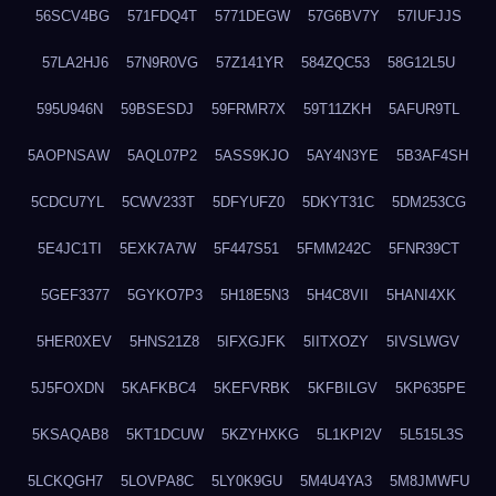
56SCV4BG
571FDQ4T
5771DEGW
57G6BV7Y
57IUFJJS
57LA2HJ6
57N9R0VG
57Z141YR
584ZQC53
58G12L5U
595U946N
59BSESDJ
59FRMR7X
59T11ZKH
5AFUR9TL
5AOPNSAW
5AQL07P2
5ASS9KJO
5AY4N3YE
5B3AF4SH
5CDCU7YL
5CWV233T
5DFYUFZ0
5DKYT31C
5DM253CG
5E4JC1TI
5EXK7A7W
5F447S51
5FMM242C
5FNR39CT
5GEF3377
5GYKO7P3
5H18E5N3
5H4C8VII
5HANI4XK
5HER0XEV
5HNS21Z8
5IFXGJFK
5IITXOZY
5IVSLWGV
5J5FOXDN
5KAFKBC4
5KEFVRBK
5KFBILGV
5KP635PE
5KSAQAB8
5KT1DCUW
5KZYHXKG
5L1KPI2V
5L515L3S
5LCKQGH7
5LOVPA8C
5LY0K9GU
5M4U4YA3
5M8JMWFU