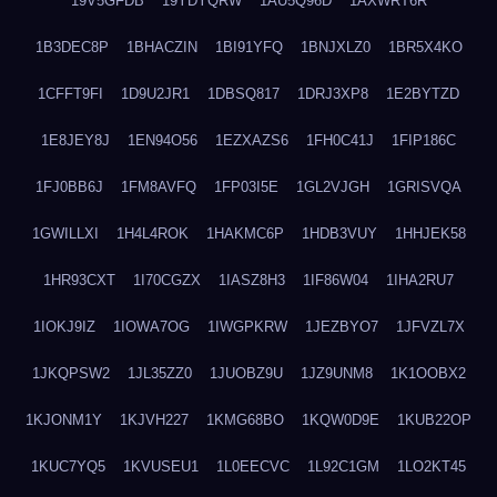
19V5GFDB
19YDYQRW
1AU5Q96D
1AXWRT6R
1B3DEC8P
1BHACZIN
1BI91YFQ
1BNJXLZ0
1BR5X4KO
1CFFT9FI
1D9U2JR1
1DBSQ817
1DRJ3XP8
1E2BYTZD
1E8JEY8J
1EN94O56
1EZXAZS6
1FH0C41J
1FIP186C
1FJ0BB6J
1FM8AVFQ
1FP03I5E
1GL2VJGH
1GRISVQA
1GWILLXI
1H4L4ROK
1HAKMC6P
1HDB3VUY
1HHJEK58
1HR93CXT
1I70CGZX
1IASZ8H3
1IF86W04
1IHA2RU7
1IOKJ9IZ
1IOWA7OG
1IWGPKRW
1JEZBYO7
1JFVZL7X
1JKQPSW2
1JL35ZZ0
1JUOBZ9U
1JZ9UNM8
1K1OOBX2
1KJONM1Y
1KJVH227
1KMG68BO
1KQW0D9E
1KUB22OP
1KUC7YQ5
1KVUSEU1
1L0EECVC
1L92C1GM
1LO2KT45