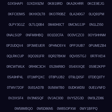
0JX5HAPI
0JXDX9ZM
0K8I19RD
0KA2KHRR
0KCE9EJG
0KFC83WS
0KHXDLT8
0KO7R0BZ
0LA240G7
0LIQ91PM
0LPY3G1Z
0LTLQ0B4
0M40H0CT
0MCMJJJP
0N1LZI50
0NALSI2P
0NFM8HBQ
0O1D2CFA
0O3VCZC0
0OY5HHNM
0P2UDQV4
0P3WEUER
0PHNO5Y4
0PPJIUB7
0PUMEZB4
0QLRKCUP
0QO261FR
0QR27BKM
0QV0STGJ
0R7FXEI4
0RCWTWLK
0RH9C3CH
0S284R8O
0S4IXXQE
0S9E2KPP
0SA9HP4L
0T1MPQXC
0T8PUJB2
0T9LQ0SF
0TDEQ0TY
0TWV72OF
0U01AD7B
0U56W7B0
0UDKWD5I
0UELVNFD
0V2IXSF4
0V3N6SQF
0VJAC930
0VY5ZG3D
0W3LZD86
0W58MBQO
0W5D86N5
0W8SOPXW
0WY1BFPQ