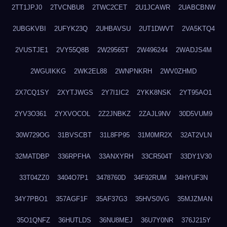
2TT1JPJ0
2TVCNBU8
2TWC2CET
2U1JCAWR
2UABCBNW
2UBGKVBI
2UFYK23Q
2UHBAVSU
2UT1DWVT
2VA5KTQ4
2VUSTJE1
2VY55Q8B
2W29565T
2W496244
2WADJS4M
2WGUIKKG
2WK2EL88
2WNPNKRH
2WV0ZHMD
2X7CQ1SY
2XYTJWGS
2Y7I1IC2
2YKK8NSK
2YT95AO1
2YV3O361
2YXVOCOL
2Z2JNBKZ
2ZAJL9NV
30D5VUM9
30W729OG
31BVSCBT
31L8FP95
31M0MR2X
32AT2VLN
32MATDBP
336RPFHA
33ANXYRH
33CR504T
33DY1V30
33T04ZZ0
3404O7P1
3478760D
34F92RUM
34HYUF3N
34Y7PBO1
357AGF1F
35AF37G3
35HVS0VG
35MJZMAN
35O1QNFZ
36HUTLDS
36NU8MEJ
36U7Y0NR
376J215Y