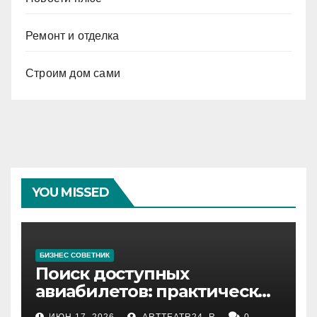
Ремонт и отделка
Строим дом сами
YOU MISSED
БИЗНЕС СОВЕТНИК
Поиск доступных
авиабилетов: практические
рекомендации
ИЮН 17, 2026
ARTTEATR24_R
0