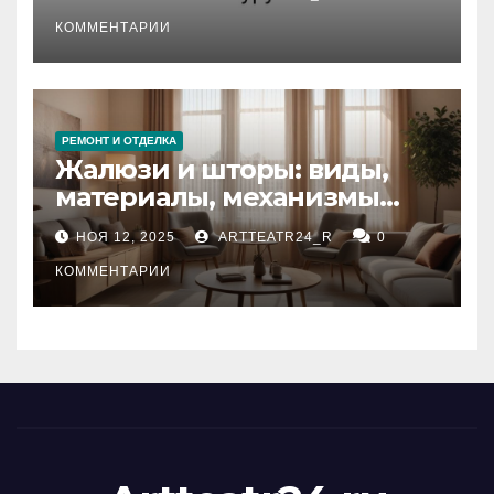
стихийных бедствий на
тезауруса
КОММЕНТАРИИ
РЕМОНТ И ОТДЕЛКА
Жалюзи и шторы: виды,
материалы, механизмы
управления и уход
НОЯ 12, 2025
ARTTEATR24_R
0
КОММЕНТАРИИ