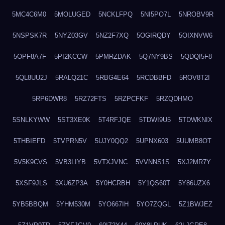
5MC4C6M0
5MOLUGED
5NCKLFPQ
5NI5PO7L
5NROBV9R
5NSPSK7R
5NYZ03GV
5NZ2F7XQ
5OGIRQDY
5OIXNVW6
5OPF8A7F
5PI2KCCW
5PMRZDAK
5Q7NY9BS
5QDQI5F8
5QL8UU2J
5RALQ21C
5RBG4E64
5RCDBBFD
5ROV8T2I
5RP6DWR8
5RZ72FTS
5RZPCFKF
5RZQDHMO
5SNLKYWW
5ST3XE0K
5T4RFJQE
5TDWI9U5
5TDWKNIX
5THBIEFD
5TVPRN5V
5UJY0QQ2
5UPNX603
5UUMB8OT
5V5K9CVS
5VB3LIYB
5VTXJVNC
5VVNNS1S
5XJ2MR7Y
5XSF9JLS
5XU6ZP3A
5Y0HCRBH
5Y1QS60T
5Y86UZX6
5YB5BBQM
5YHM530M
5YO667IH
5YO7ZQGL
5Z1BWJEZ