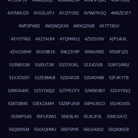
4TSJ6PJX
4U48QGQ2
4UMM8LXA
4UNHPQM1
4URT243L
4VFMWJZ0
4VGSLXPJ
4VJZYO02
4VNW7KSQ
4W6ZE1F7
4WP2PW82
4WQWQXX8
4WXQZN38
4X7TT8GV
4XYOT662
4XZYAUHI
4YQHH612
4Z52SO0V
4ZP14UIL
4ZVGSBH0
50JO9B1K
50KZ2V9P
50NNJN5E
50S8F1Z0
510NBX1W
5160U7JM
51D7XGKL
51JUGSIB
51MY24WU
51VJOSDY
51ZE8MKB
522X4O28
52D4GH9B
52FJKYTB
52MOA4HC
52SYO0Q2
52TPECFV
52W5K0BY
52XXY91Q
53ATDBWI
53EKZAMH
53Z8FUAW
54PKU5CO
551HGV0S
553WPS4S
55FLR3W1
55IE9L4V
55JKJF3L
55NCOA72
55QDIRSM
55XAQHMU
56975PIR
56GSA0U2
56QN3KEB