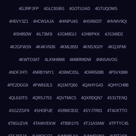
4GJRPJFP
4GLC8SBG
4GOTUJAD
4GTUQOMS
4H5VY3Z1
4HCW1AJA
4HINPU4S
4HSR603T
4HVMV9QI
4I5H850W
4IL73M3I
4JGM8GIJ
4JH8IPKK
4JS349D2
4K2GFW1N
4K4KVN36
4KML855I
4KNS3G0Y
4KQJIFMI
4KWTO3AT
4LXNH9M8
4M8RR8DW
4NNSAVOG
4NOFJHTI
4NRBYMY1
4O9WC0SL
4ORR508B
4P5VX889
4PE2DGG9
4PW810LS
4Q1M7Q60
4QAHYG43
4QHYCH8B
4QL610TS
4QRSJ753
4QVTMIC5
4QXRDQN7
4S31TENQ
4SGZZGF9
4SHI3FUE
4SRMCB32
4SYJTR01
4T4UXTTO
4T8GUZVK
4TAWVEKW
4TBBI1Y5
4TJ1ASNW
4TPTYC45