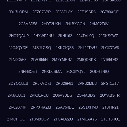
2CSOTXFR
2CVZ7WMG
2D26EBXW
2D942LRG
2DPSN680
2DU7LORM
2EZC76PR
2F53ZH8K
2FFJSSR3
2G789XQE
2G8M6D58
2HDT2UKH
2HLBXGGN
2HMC2F0V
2HO7QAUP
2HYWPJNU
2IIHI162
2J4TVL9Q
2JDKS9WZ
2JG4QYDE
2JSJLGSQ
2KKCIQS5
2KL1TDVU
2LCI7CW6
2LN9C5H3
2LVOI55N
2M7YMERZ
2MIQDBKK
2N165DB2
2NFH8OET
2NXDJSMA
2OC6YQYJ
2ODHTNIQ
2OYOC8EB
2P5KVO7J
2PB26F91
2PFU2MB3
2PGICZT7
2PJA33U1
2PK01RCU
2Q6V9UEG
2QFIABDG
2QYABSTR
2R02B74P
2RPXRAZM
2SAV54DE
2SS1XHM0
2T0TIR21
2T4QFIOC
2T8M8OOV
2TGAD2ZO
2TMUAAY5
2TOT3HO1