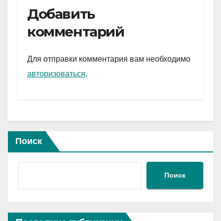
e
er
at
ail
р
Добавить
gr
s
а
комментарий
a
A
в
m
p
и
Для отправки комментария вам необходимо
p
ть
авторизоваться
.
Поиск
Поиск