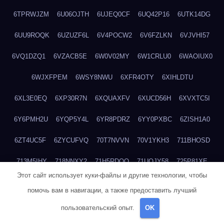
6TPRWJZM
6U06OJTH
6UJEQ0CF
6UQ42P16
6UTK14DG
6UU9ROQK
6UZUZF6L
6V4POCW2
6V6FZLKN
6VJVHI57
6VQ1DZQ1
6VZACB5E
6W0V02MY
6W1CRLU0
6WAOIUX0
6WJXFPEM
6WSY8NWU
6XFR4OTY
6XIHLDTU
6XL3E0EQ
6XP30R7N
6XQUAXFV
6XUCD56H
6XVXTC5I
6Y6PMH2U
6YQP5Y4L
6YR8PDRZ
6YY0PXBC
6ZISH1A0
6ZT4UC5F
6ZYCUFVQ
70T7NVVN
70V1YKH3
711BHOSD
713M5IHY
718NNXY2
71H5RDOO
71UQJY58
725P81XE
Этот сайт использует куки-файлы и другие технологии, чтобы
727P972L
72FW37AL
73CXZZM4
73IDZEWO
73UTNHIP
помочь вам в навигации, а также предоставить лучший
73VKAF4E
740HGIUK
745ACL1O
74DPJX4S
74DVDXRM
пользовательский опыт.
OK