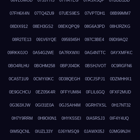
06VLOMOD
0755T7I3
077IRTEG
07ASX5QF
07BDB1DD
07FH6X4N
07TQ4ZU9
07UES9ES
07VPTDH1
08B99MM7
08DIX912
08EH3GS2
08EKQPQ9
08G6A3PD
08HJRZKG
08R2TE13
091V6YQE
0959345H
097C3BE4
09DI9AQ2
09RKK0JO
0A54G2WE
0A7RXWXI
0AG4NTTC
0AYXMFKC
0BO4RLHU
0BOHM258
0BPJ04DK
0BSHJVOT
0C9RGFN6
0CA5T1U9
0CMYI0KC
0D38QEGH
0DCJSPJ1
0DZMHHX1
0E9GCHCU
0EZ05K4R
0FFYUM84
0FLIL6GQ
0FXF2MUD
0G363XJW
0GI31E0A
0GJSAH4M
0GRH7XSL
0H17NT32
0H7Y9RRM
0H9OI0N1
0HYK5SEI
0IA5RSJ3
0IF4Y4UQ
0IM5QCNL
0IUZL33Y
0J6YMSQ9
0JAWX05J
0JMG9NJH