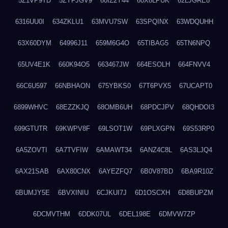
5Z1VP9TD
5ZYFJGV9
60IZ2Y44
60X8LPUK
62LJGRE8
6316UU0I
634ZKLU1
63MVU7SW
63SPQINX
63WDQUHH
63X60DYM
64996J11
659M6G4O
65TIBAG5
65TN6NPQ
65UV4E1K
660K94O5
663467JW
664ESOLH
664FNVV4
66C6U597
66NBHAON
675YBKS0
67T6PVX5
67UCAPT0
6899WHVC
68EZZKJQ
68OMB6UH
68PDCJPV
68QHDOI3
699GTUTR
69KWPV8F
69LSOT1W
69PLXGPN
69S53RP0
6A5ZOVTI
6A7TVFIW
6AMAWT34
6ANZ4C8L
6AS3LJQ4
6AX21SAB
6AX80CNX
6AYEZFQ7
6B0V87BD
6BA9R10Z
6BUMJY5E
6BVXINIU
6CJKUI7J
6D1OSCXH
6D8BUPZM
6DCMVTHM
6DDK07UL
6DEL198E
6DMVW7ZP