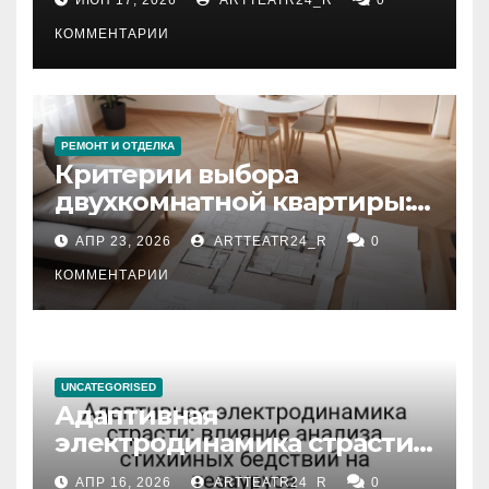
КОММЕНТАРИИ
РЕМОНТ И ОТДЕЛКА
Критерии выбора
двухкомнатной квартиры:
планировка, площадь,
АПР 23, 2026
ARTTEATR24_R
0
состояние и документация
КОММЕНТАРИИ
UNCATEGORISED
Адаптивная
электродинамика страсти:
влияние анализа
АПР 16, 2026
ARTTEATR24_R
0