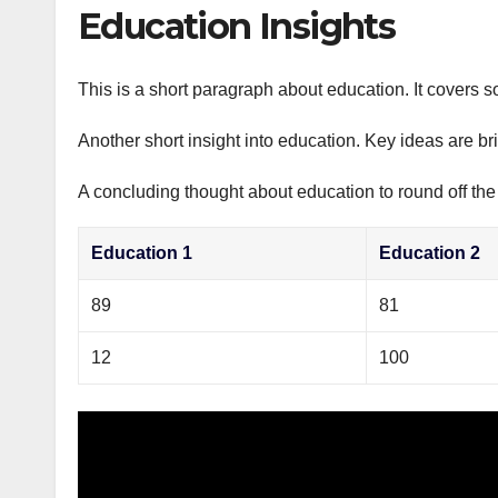
р
Education Insights
p
а
p
в
This is a short paragraph about education. It covers s
и
Another short insight into education. Key ideas are br
т
ь
A concluding thought about education to round off the
Education 1
Education 2
89
81
12
100