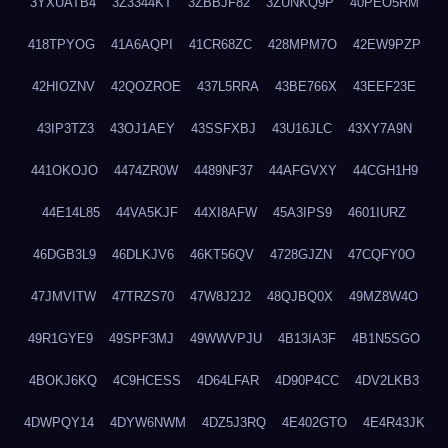
3YXUATB4
3Z3344KT
3ZBBJF82
3ZUNKQ9P
40PEO5RM
418TPYOG
41A6AQPI
41CR68ZC
428MPM7O
42EW9PZP
42HIOZNV
42QOZROE
437L5RRA
43BE766X
43EEF23E
43IP3TZ3
43OJ1AEY
43SSFXBJ
43U16JLC
43XY7A9N
441OKOJO
4474ZR0W
4489NF37
44AFGVXY
44CGH1H9
44E14L85
44VA5KJF
44XI8AFW
45A3IPS9
4601IURZ
46DGB3L9
46DLKJV6
46KT56QV
4728GJZN
47CQFY0O
47JMVITW
47TRZS70
47W8J2J2
48QJBQ0X
49MZ8W4O
49R1GYE9
49SPF3MJ
49WWVPJU
4B13IA3F
4B1N5SGO
4BOKJ6KQ
4C9HCESS
4D64LFAR
4D90P4CC
4DV2LKB3
4DWPQY14
4DYW6NWM
4DZ5J3RQ
4E402GTO
4E4R43JK