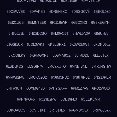
6DCMVTHM
6DDK07UL
6DEL198E
6DMVW7ZP
6DO5WVEC
6DPAK2I3
6DREN8XO
6DSSGCV5
6EEGL9Z9
6EI21UCB
6EMNTEE0
6F1DJ5WF
6G3CXI93
6G3KEGYN
6H6L0Z3E
6HD2DCBO
6HM0FQJT
6HWL9A3P
6I5IUH76
6JGSI1UR
6JQL3WKJ
6K3EBPX1
6K3WDMWT
6KDND60Z
6KOOILKY
6KPMGXPJ
6LGMA8OZ
6LI78JDL
6LL59T6X
6LSD5KCS
6LSGIF7V
6MC7XUTQ
6MNBISNE
6MRU4GHW
6MRWI2FW
6MUKQ2Q2
6N6MCPD2
6N8H9PB2
6NS1JPER
6NTR3U7I
6OXMG49D
6PHYGAFF
6PM1Z7A5
6PO2WC0X
6PPNPOF5
6Q23B2FW
6QE19FL3
6QEEKCMR
6QKOAUOS
6QVIJ1K1
6R431JL5
6RGMWOLX
6RKWC57X