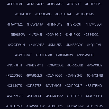
4EE6J1ME
4ENC34CO
4F88GRG8
4FDT5ITF
4GHTKFV1
4GJRPJFP
4GLC8SBG
4GOTUJAD
4GTUQOMS
4H5VY3Z1
4HCW1AJA
4HINPU4S
4HSR603T
4HVMV9QI
4I5H850W
4IL73M3I
4JGM8GIJ
4JH8IPKK
4JS349D2
4K2GFW1N
4K4KVN36
4KML855I
4KNS3G0Y
4KQJIFMI
4KWTO3AT
4LXNH9M8
4M8RR8DW
4NNSAVOG
4NOFJHTI
4NRBYMY1
4O9WC0SL
4ORR508B
4P5VX889
4PE2DGG9
4PW810LS
4Q1M7Q60
4QAHYG43
4QHYCH8B
4QL610TS
4QRSJ753
4QVTMIC5
4QXRDQN7
4S31TENQ
4SGZZGF9
4SHI3FUE
4SRMCB32
4SYJTR01
4T4UXTTO
4T8GUZVK
4TAWVEKW
4TBBI1Y5
4TJ1ASNW
4TPTYC45