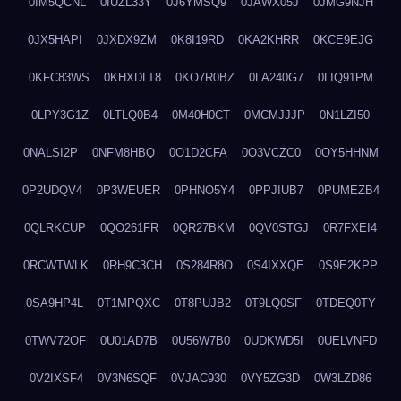
0IM5QCNL
0IUZL33Y
0J6YMSQ9
0JAWX05J
0JMG9NJH
0JX5HAPI
0JXDX9ZM
0K8I19RD
0KA2KHRR
0KCE9EJG
0KFC83WS
0KHXDLT8
0KO7R0BZ
0LA240G7
0LIQ91PM
0LPY3G1Z
0LTLQ0B4
0M40H0CT
0MCMJJJP
0N1LZI50
0NALSI2P
0NFM8HBQ
0O1D2CFA
0O3VCZC0
0OY5HHNM
0P2UDQV4
0P3WEUER
0PHNO5Y4
0PPJIUB7
0PUMEZB4
0QLRKCUP
0QO261FR
0QR27BKM
0QV0STGJ
0R7FXEI4
0RCWTWLK
0RH9C3CH
0S284R8O
0S4IXXQE
0S9E2KPP
0SA9HP4L
0T1MPQXC
0T8PUJB2
0T9LQ0SF
0TDEQ0TY
0TWV72OF
0U01AD7B
0U56W7B0
0UDKWD5I
0UELVNFD
0V2IXSF4
0V3N6SQF
0VJAC930
0VY5ZG3D
0W3LZD86