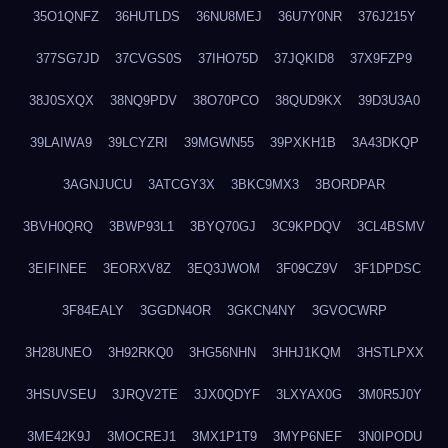
35O1QNFZ
36HUTLDS
36NU8MEJ
36U7Y0NR
376J215Y
377SG7JD
37CVGS0S
37IHO75D
37JQKID8
37X9FZP9
38J0SXQX
38NQ9PDV
38O70PCO
38QUD9KX
39D3U3A0
39LAIWA9
39LCYZRI
39MGWN55
39PXKH1B
3A43DKQP
3AGNJUCU
3ATCGY3X
3BKC9MX3
3BORDPAR
3BVH0QRQ
3BWP93L1
3BYQ70GJ
3C9KPDQV
3CL4BSMV
3EIFINEE
3EORXV8Z
3EQ3JWOM
3F09CZ9V
3F1DPDSC
3F84EALY
3GGDN4OR
3GKCN4NY
3GVOCWRP
3H28UNEO
3H92RKQ0
3HG56NHN
3HHJ1KQM
3HSTLPXX
3HSUVSEU
3JRQV2TE
3JX0QDYF
3LXYAX0G
3M0R5J0Y
3ME42K9J
3MOCREJ1
3MX1P1T9
3MYP6NEF
3N0IPODU