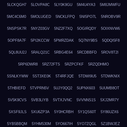
5LCKQGH7
5LOVPA8C
5LY0K9GU
5M4U4YA3
5M8JMWFU
5MC4C6M0
5MOLUGED
5NCKLFPQ
5NI5PO7L
5NROBV9R
5NSPSK7R
5NYZ03GV
5NZ2F7XQ
5OGIRQDY
5OIXNVW6
5OPF8A7F
5PI2KCCW
5PMRZDAK
5Q7NY9BS
5QDQI5F8
5QL8UU2J
5RALQ21C
5RBG4E64
5RCDBBFD
5ROV8T2I
5RP6DWR8
5RZ72FTS
5RZPCFKF
5RZQDHMO
5SNLKYWW
5ST3XE0K
5T4RFJQE
5TDWI9U5
5TDWKNIX
5THBIEFD
5TVPRN5V
5UJY0QQ2
5UPNX603
5UUMB8OT
5V5K9CVS
5VB3LIYB
5VTXJVNC
5VVNNS1S
5XJ2MR7Y
5XSF9JLS
5XU6ZP3A
5Y0HCRBH
5Y1QS60T
5Y86UZX6
5YB5BBQM
5YHM530M
5YO667IH
5YO7ZQGL
5Z1BWJEZ