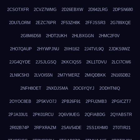
2CSOTXFR
2CVZ7WMG
2D26EBXW
2D942LRG
2DPSN680
2DU7LORM
2EZC76PR
2F53ZH8K
2FFJSSR3
2G789XQE
2G8M6D58
2HDT2UKH
2HLBXGGN
2HMC2F0V
2HO7QAUP
2HYWPJNU
2IIHI162
2J4TVL9Q
2JDKS9WZ
2JG4QYDE
2JSJLGSQ
2KKCIQS5
2KL1TDVU
2LCI7CW6
2LN9C5H3
2LVOI55N
2M7YMERZ
2MIQDBKK
2N165DB2
2NFH8OET
2NXDJSMA
2OC6YQYJ
2ODHTNIQ
2OYOC8EB
2P5KVO7J
2PB26F91
2PFU2MB3
2PGICZT7
2PJA33U1
2PK01RCU
2Q6V9UEG
2QFIABDG
2QYABSTR
2R02B74P
2RPXRAZM
2SAV54DE
2SS1XHM0
2T0TIR21