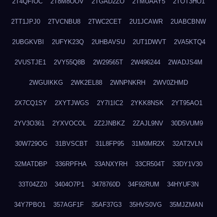
2T4QFIOC
2T8M8OOV
2TGAD2ZO
2TMUAAY5
2TOT3HO1
2TT1JPJ0
2TVCNBU8
2TWC2CET
2U1JCAWR
2UABCBNW
2UBGKVBI
2UFYK23Q
2UHBAVSU
2UT1DWVT
2VA5KTQ4
2VUSTJE1
2VY55Q8B
2W29565T
2W496244
2WADJS4M
2WGUIKKG
2WK2EL88
2WNPNKRH
2WV0ZHMD
2X7CQ1SY
2XYTJWGS
2Y7I1IC2
2YKK8NSK
2YT95AO1
2YV3O361
2YXVOCOL
2Z2JNBKZ
2ZAJL9NV
30D5VUM9
30W729OG
31BVSCBT
31L8FP95
31M0MR2X
32AT2VLN
32MATDBP
336RPFHA
33ANXYRH
33CR504T
33DY1V30
33T04ZZ0
3404O7P1
3478760D
34F92RUM
34HYUF3N
34Y7PBO1
357AGF1F
35AF37G3
35HVS0VG
35MJZMAN