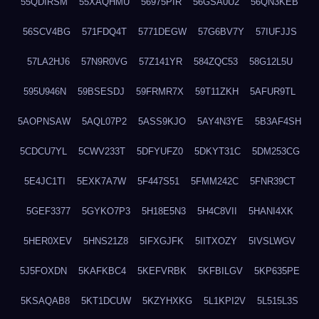
55QDIRSM
55XAQHMU
56975PIR
56GSA0U2
56QN3KEB
56SCV4BG
571FDQ4T
5771DEGW
57G6BV7Y
57IUFJJS
57LA2HJ6
57N9R0VG
57Z141YR
584ZQC53
58G12L5U
595U946N
59BSESDJ
59FRMR7X
59T11ZKH
5AFUR9TL
5AOPNSAW
5AQL07P2
5ASS9KJO
5AY4N3YE
5B3AF4SH
5CDCU7YL
5CWV233T
5DFYUFZ0
5DKYT31C
5DM253CG
5E4JC1TI
5EXK7A7W
5F447S51
5FMM242C
5FNR39CT
5GEF3377
5GYKO7P3
5H18E5N3
5H4C8VII
5HANI4XK
5HER0XEV
5HNS21Z8
5IFXGJFK
5IITXOZY
5IVSLWGV
5J5FOXDN
5KAFKBC4
5KEFVRBK
5KFBILGV
5KP635PE
5KSAQAB8
5KT1DCUW
5KZYHXKG
5L1KPI2V
5L515L3S