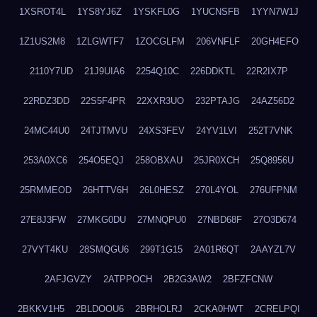
1XSROT4L
1YS8YJ6Z
1YSKFL0G
1YUCNSFB
1YYN7W1J
1Z1US2M8
1ZLGWTF7
1ZOCGLFM
206VNFLF
20GH4EFO
2110Y7UD
21J9UIA6
2254Q10C
226DDKTL
22R2IX7P
22RDZ3DD
22S5F4PR
22XXR3UO
232PTAJG
24AZ56D2
24MC44U0
24TJTMVU
24XS3FEV
24YV1LVI
252T7VNK
253A0XC6
254O5EQJ
258OBXAU
25JR0XCH
25Q8956U
25RMMEOD
26HTTV6H
26L0HESZ
270L4YOL
276UFPNM
27E8J3FW
27MKG0DU
27MNQPU0
27NBD68F
27O3D674
27VYT4KU
28SMQGU6
299T1G15
2A01R6QT
2AAYZL7V
2AFJGVZY
2ATPPOCH
2B2G3AW2
2BFZFCNW
2BKKV1H5
2BLDOOU6
2BRHOLRJ
2CKA0HWT
2CRELPQI