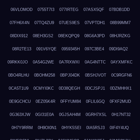
06VLOMOD
0755T7I3
077IRTEG
07ASX5QF
07BDB1DD
07FH6X4N
07TQ4ZU9
07UES9ES
07VPTDH1
08B99MM7
08DIX912
08EH3GS2
08EKQPQ9
08G6A3PD
08HJRZKG
08R2TE13
091V6YQE
0959345H
097C3BE4
09DI9AQ2
09RKK0JO
0A54G2WE
0A7RXWXI
0AG4NTTC
0AYXMFKC
0BO4RLHU
0BOHM258
0BPJ04DK
0BSHJVOT
0C9RGFN6
0CA5T1U9
0CMYI0KC
0D38QEGH
0DCJSPJ1
0DZMHHX1
0E9GCHCU
0EZ05K4R
0FFYUM84
0FLIL6GQ
0FXF2MUD
0G363XJW
0GI31E0A
0GJSAH4M
0GRH7XSL
0H17NT32
0H7Y9RRM
0H9OI0N1
0HYK5SEI
0IA5RSJ3
0IF4Y4UQ