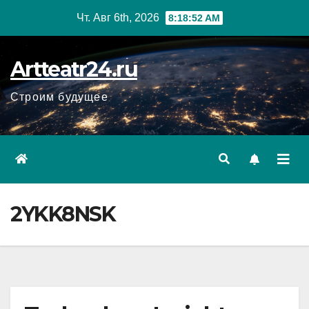
Перейти
Чт. Авг 6th, 2026
8:18:54 AM
к
содержанию
Artteatr24.ru
Строим будущее
2YKK8NSK