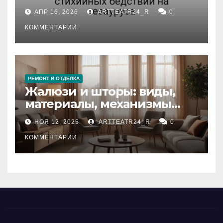
влияние анализа
АПР 16, 2026
ARTTEATR24_R
0
стихийных бедствий на
тезауруса
КОММЕНТАРИИ
РЕМОНТ И ОТДЕЛКА
Жалюзи и шторы: виды,
материалы, механизмы
управления и уход
НОЯ 12, 2025
ARTTEATR24_R
0
КОММЕНТАРИИ