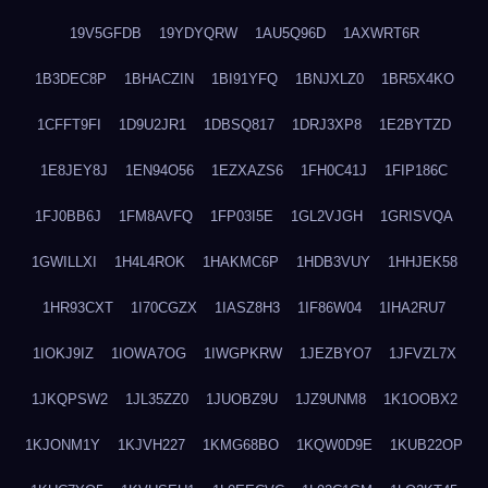
19V5GFDB
19YDYQRW
1AU5Q96D
1AXWRT6R
1B3DEC8P
1BHACZIN
1BI91YFQ
1BNJXLZ0
1BR5X4KO
1CFFT9FI
1D9U2JR1
1DBSQ817
1DRJ3XP8
1E2BYTZD
1E8JEY8J
1EN94O56
1EZXAZS6
1FH0C41J
1FIP186C
1FJ0BB6J
1FM8AVFQ
1FP03I5E
1GL2VJGH
1GRISVQA
1GWILLXI
1H4L4ROK
1HAKMC6P
1HDB3VUY
1HHJEK58
1HR93CXT
1I70CGZX
1IASZ8H3
1IF86W04
1IHA2RU7
1IOKJ9IZ
1IOWA7OG
1IWGPKRW
1JEZBYO7
1JFVZL7X
1JKQPSW2
1JL35ZZ0
1JUOBZ9U
1JZ9UNM8
1K1OOBX2
1KJONM1Y
1KJVH227
1KMG68BO
1KQW0D9E
1KUB22OP