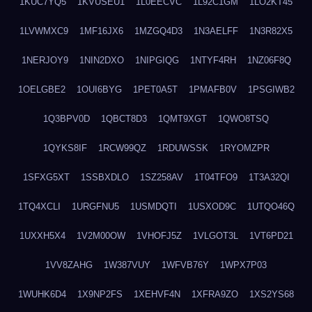
1KUC7YQ5
1KVUSEU1
1L0EECVC
1L92C1GM
1LO2KT45
1LVWMXC9
1MF16JX6
1MZGQ4D3
1N3AELFF
1N3R82X5
1NERJOY9
1NIN2DXO
1NIPGIQG
1NTYF4RH
1NZ06F8Q
1OELGBE2
1OUI6BYG
1PET0A5T
1PMAFB0V
1PSGIWB2
1Q3BPV0D
1QBCT8D3
1QMT9XGT
1QWO8TSQ
1QYKS8IF
1RCW99QZ
1RDUWSSK
1RYOMZPR
1SFXG5XT
1SSBXDLO
1SZ258AV
1T04TFO9
1T3A32QI
1TQ4XCLI
1URGFNU5
1USMDQTI
1USXOD9C
1UTQO46Q
1UXXH5X4
1V2M00OW
1VHOFJ5Z
1VLGOT3L
1VT6PD21
1VV8ZAHG
1W387VUY
1WFVB76Y
1WPX7P03
1WUHK6D4
1X9NP2FS
1XEHVF4N
1XFRA9ZO
1XS2YS68