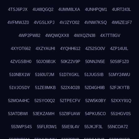
4TSJ6PJX
4U48QGQ2
4UMM8LXA
4UNHPQM1
4URT243L
4VFMWJZ0
4VGSLXPJ
4VJZYO02
4VNW7KSQ
4W6ZE1F7
4WP2PW82
4WQWQXX8
4WXQZN38
4X7TT8GV
4XYOT662
4XZYAUHI
4YQHH612
4Z52SO0V
4ZP14UIL
4ZVGSBH0
50JO9B1K
50KZ2V9P
50NNJN5E
50S8F1Z0
510NBX1W
5160U7JM
51D7XGKL
51JUGSIB
51MY24WU
51VJOSDY
51ZE8MKB
522X4O28
52D4GH9B
52FJKYTB
52MOA4HC
52SYO0Q2
52TPECFV
52W5K0BY
52XXY91Q
53ATDBWI
53EKZAMH
53Z8FUAW
54PKU5CO
551HGV0S
553WPS4S
55FLR3W1
55IE9L4V
55JKJF3L
55NCOA72