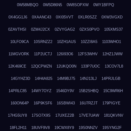
0W58MBQO
0W5D86N5
0W8SOPXW
0WY1BFPQ
0X4GG1J6
0XAANC43
0XI05VVT
0XLR0SZZ
0XW3VGXD
0ZAVTHSI
0ZM4J2CX
0ZVYGAG2
0ZXS0PVO
105XMS37
10LFO9CA
10SRNZZ2
10ZH1AUS
10ZZI8A5
1103WHO1
11MGVORK
11P2UCTJ
126I93O6
12FS3WHV
12HZ1JWW
12K469CE
12QCPWZN
12UKQO0N
133P7UOC
13COV7L8
14GYHZ3D
14H4A825
14M9BJ75
14NJ13LJ
14PRJLGB
14PRLC85
14WY7OYZ
1546DY9V
15B2SHBQ
15C9WR6H
160ON64P
16P9KSF6
16SBWI43
16U7RZJT
179PIGYE
17HG5UY8
17SO7X9S
17UXEZ2B
17VE7UAW
181QKVNV
18FL2H11
18UVF9V8
19CWX8Y9
19S0NNZV
19SYNG2F