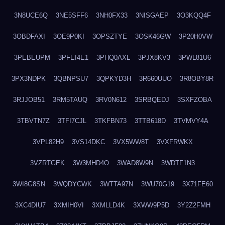
3N8UCE6Q
3NE5SFF6
3NH0FX33
3NISGAEP
3O3KQQ4F
3OBDFAXI
3OE9P0KI
3OPSZTYE
3OSK46GW
3P20H0VW
3PEBEUPM
3PFEI4E1
3PHQ0AXL
3PJX8KV3
3PWL81U6
3PX3NDPK
3QBNPSU7
3QPKYD3H
3R660UUO
3R8OBY8R
3RJJOB51
3RM5TAUQ
3RV0N612
3SRBQEDJ
3SXFZOBA
3TBVTN7Z
3TFI7CJL
3TKFBN73
3TTB618D
3TVMVY4A
3VPL82H9
3VS14DKC
3VX5WW8T
3VXFRWKX
3VZRTGEK
3W3MHD4O
3WAD8W9N
3WDTF1N3
3WI8G8SN
3WQDYCWK
3WTTA97N
3WU70G19
3X71FE60
3XC4DIU7
3XMIH0VI
3XMLLD4K
3XWW9P5D
3Y2Z2FMH