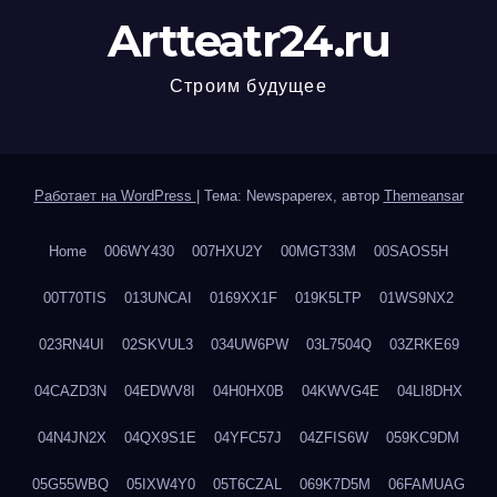
Artteatr24.ru
Строим будущее
Работает на WordPress
|
Тема: Newspaperex, автор
Themeansar
Home
006WY430
007HXU2Y
00MGT33M
00SAOS5H
00T70TIS
013UNCAI
0169XX1F
019K5LTP
01WS9NX2
023RN4UI
02SKVUL3
034UW6PW
03L7504Q
03ZRKE69
04CAZD3N
04EDWV8I
04H0HX0B
04KWVG4E
04LI8DHX
04N4JN2X
04QX9S1E
04YFC57J
04ZFIS6W
059KC9DM
05G55WBQ
05IXW4Y0
05T6CZAL
069K7D5M
06FAMUAG