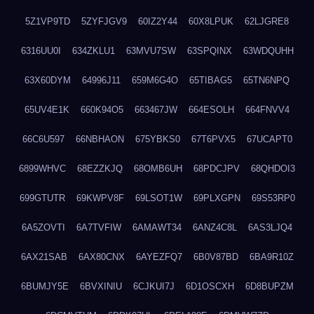
5Z1VP9TD
5ZYFJGV9
60IZ2Y44
60X8LPUK
62LJGRE8
6316UU0I
634ZKLU1
63MVU7SW
63SPQINX
63WDQUHH
63X60DYM
64996J11
659M6G4O
65TIBAG5
65TN6NPQ
65UV4E1K
660K94O5
663467JW
664ESOLH
664FNVV4
66C6U597
66NBHAON
675YBKS0
67T6PVX5
67UCAPT0
6899WHVC
68EZZKJQ
68OMB6UH
68PDCJPV
68QHDOI3
699GTUTR
69KWPV8F
69LSOT1W
69PLXGPN
69S53RP0
6A5ZOVTI
6A7TVFIW
6AMAWT34
6ANZ4C8L
6AS3LJQ4
6AX21SAB
6AX80CNX
6AYEZFQ7
6B0V87BD
6BA9R10Z
6BUMJY5E
6BVXINIU
6CJKUI7J
6D1OSCXH
6D8BUPZM