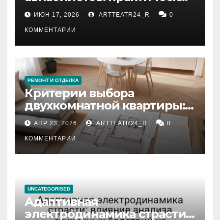
рекомендации
ИЮН 17, 2026
ARTTEATR24_R
0
КОММЕНТАРИИ
РЕМОНТ И ОТДЕЛКА
Критерии выбора
двухкомнатной квартиры:
планировка, площадь,
АПР 23, 2026
ARTTEATR24_R
0
состояние и документация
КОММЕНТАРИИ
UNCATEGORISED
Адаптивная
электродинамика страсти: