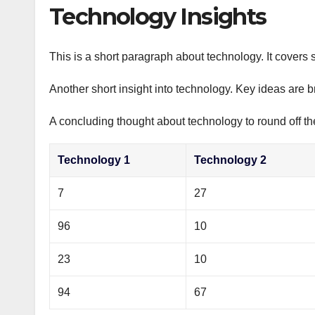
р
Technology Insights
p
а
p
в
This is a short paragraph about technology. It covers 
и
Another short insight into technology. Key ideas are b
т
ь
A concluding thought about technology to round off th
Technology 1
Technology 2
7
27
96
10
23
10
94
67