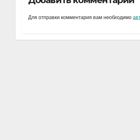
Добавить комментарий
gr
s
а
a
A
в
Для отправки комментария вам необходимо
ав
m
p
и
p
ть