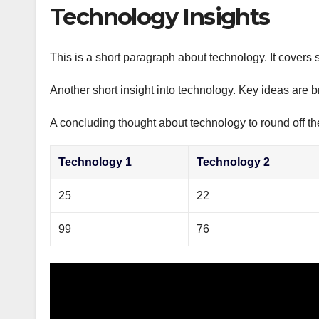
р
Technology Insights
p
а
p
в
This is a short paragraph about technology. It covers 
и
Another short insight into technology. Key ideas are b
т
ь
A concluding thought about technology to round off th
Technology 1
Technology 2
25
22
99
76