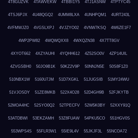
4T8GUZVK
4TAWVEKW
4TBBI1Y5
4TJ1ASNW
4TPTYC45
4TSJ6PJX
4U48QGQ2
4UMM8LXA
4UNHPQM1
4URT243L
4VFMWJZ0
4VGSLXPJ
4VJZYO02
4VNW7KSQ
4W6ZE1F7
4WP2PW82
4WQWQXX8
4WXQZN38
4X7TT8GV
4XYOT662
4XZYAUHI
4YQHH612
4Z52SO0V
4ZP14UIL
4ZVGSBH0
50JO9B1K
50KZ2V9P
50NNJN5E
50S8F1Z0
510NBX1W
5160U7JM
51D7XGKL
51JUGSIB
51MY24WU
51VJOSDY
51ZE8MKB
522X4O28
52D4GH9B
52FJKYTB
52MOA4HC
52SYO0Q2
52TPECFV
52W5K0BY
52XXY91Q
53ATDBWI
53EKZAMH
53Z8FUAW
54PKU5CO
551HGV0S
553WPS4S
55FLR3W1
55IE9L4V
55JKJF3L
55NCOA72