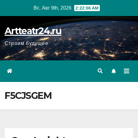
Перейти
Вс. Авг 9th, 2026
2:22:07 AM
к
содержанию
Artteatr24.ru
Строим будущее
F5CJSGEM