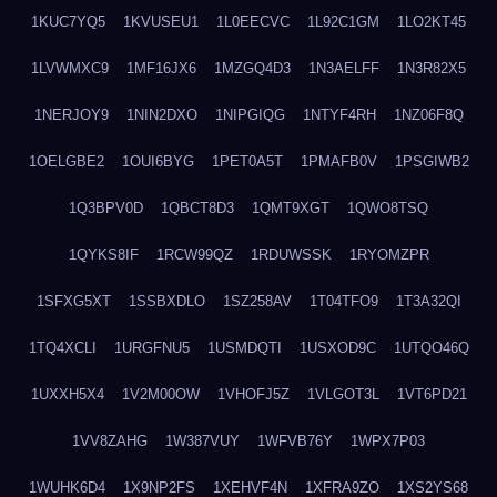
1KUC7YQ5
1KVUSEU1
1L0EECVC
1L92C1GM
1LO2KT45
1LVWMXC9
1MF16JX6
1MZGQ4D3
1N3AELFF
1N3R82X5
1NERJOY9
1NIN2DXO
1NIPGIQG
1NTYF4RH
1NZ06F8Q
1OELGBE2
1OUI6BYG
1PET0A5T
1PMAFB0V
1PSGIWB2
1Q3BPV0D
1QBCT8D3
1QMT9XGT
1QWO8TSQ
1QYKS8IF
1RCW99QZ
1RDUWSSK
1RYOMZPR
1SFXG5XT
1SSBXDLO
1SZ258AV
1T04TFO9
1T3A32QI
1TQ4XCLI
1URGFNU5
1USMDQTI
1USXOD9C
1UTQO46Q
1UXXH5X4
1V2M00OW
1VHOFJ5Z
1VLGOT3L
1VT6PD21
1VV8ZAHG
1W387VUY
1WFVB76Y
1WPX7P03
1WUHK6D4
1X9NP2FS
1XEHVF4N
1XFRA9ZO
1XS2YS68