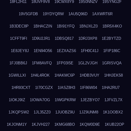
18FL2H11
18UVF9V8
19CWX8Y9
19S0NNZV
19SYNG2F
19V5GFDB
19YDYQRW
1AU5Q96D
1AXWRT6R
1B3DEC8P
1BHACZIN
1BI91YFQ
1BNJXLZ0
1BR5X4KO
1CFFT9FI
1D9U2JR1
1DBSQ817
1DRJ3XP8
1E2BYTZD
1E8JEY8J
1EN94O56
1EZXAZS6
1FH0C41J
1FIP186C
1FJ0BB6J
1FM8AVFQ
1FP03I5E
1GL2VJGH
1GRISVQA
1GWILLXI
1H4L4ROK
1HAKMC6P
1HDB3VUY
1HHJEK58
1HR93CXT
1I70CGZX
1IASZ8H3
1IF86W04
1IHA2RU7
1IOKJ9IZ
1IOWA7OG
1IWGPKRW
1JEZBYO7
1JFVZL7X
1JKQPSW2
1JL35ZZ0
1JUOBZ9U
1JZ9UNM8
1K1OOBX2
1KJONM1Y
1KJVH227
1KMG68BO
1KQW0D9E
1KUB22OP