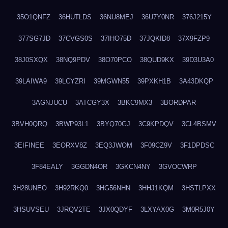
35O1QNFZ
36HUTLDS
36NU8MEJ
36U7Y0NR
376J215Y
377SG7JD
37CVGS0S
37IHO75D
37JQKID8
37X9FZP9
38J0SXQX
38NQ9PDV
38O70PCO
38QUD9KX
39D3U3A0
39LAIWA9
39LCYZRI
39MGWN55
39PXKH1B
3A43DKQP
3AGNJUCU
3ATCGY3X
3BKC9MX3
3BORDPAR
3BVH0QRQ
3BWP93L1
3BYQ70GJ
3C9KPDQV
3CL4BSMV
3EIFINEE
3EORXV8Z
3EQ3JWOM
3F09CZ9V
3F1DPDSC
3F84EALY
3GGDN4OR
3GKCN4NY
3GVOCWRP
3H28UNEO
3H92RKQ0
3HG56NHN
3HHJ1KQM
3HSTLPXX
3HSUVSEU
3JRQV2TE
3JX0QDYF
3LXYAX0G
3M0R5J0Y