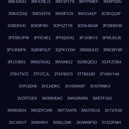
3ME42K9J
3MOCREJ1
3MX1P1T9
3MYP6NEF
3N0IPODU
3N8UCE6Q
3NE5SFF6
3NH0FX33
3NISGAEP
3O3KQQ4F
3OBDFAXI
3OE9P0KI
3OPSZTYE
3OSK46GW
3P20H0VW
3PEBEUPM
3PFEI4E1
3PHQ0AXL
3PJX8KV3
3PWL81U6
3PX3NDPK
3QBNPSU7
3QPKYD3H
3R660UUO
3R8OBY8R
3RJJOB51
3RM5TAUQ
3RV0N612
3SRBQEDJ
3SXFZOBA
3TBVTN7Z
3TFI7CJL
3TKFBN73
3TTB618D
3TVMVY4A
3VPL82H9
3VS14DKC
3VX5WW8T
3VXFRWKX
3VZRTGEK
3W3MHD4O
3WAD8W9N
3WDTF1N3
3WI8G8SN
3WQDYCWK
3WTTA97N
3WU70G19
3X71FE60
3XC4DIU7
3XMIH0VI
3XMLLD4K
3XWW9P5D
3Y2Z2FMH