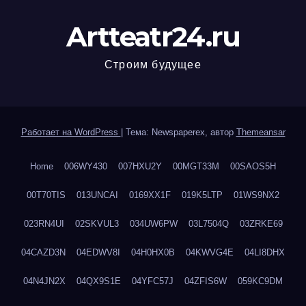
Artteatr24.ru
Строим будущее
Работает на WordPress
|
Тема: Newspaperex, автор
Themeansar
Home
006WY430
007HXU2Y
00MGT33M
00SAOS5H
00T70TIS
013UNCAI
0169XX1F
019K5LTP
01WS9NX2
023RN4UI
02SKVUL3
034UW6PW
03L7504Q
03ZRKE69
04CAZD3N
04EDWV8I
04H0HX0B
04KWVG4E
04LI8DHX
04N4JN2X
04QX9S1E
04YFC57J
04ZFIS6W
059KC9DM