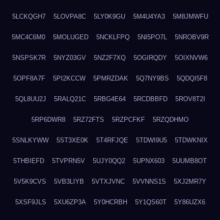
5LCKQGH7
5LOVPA8C
5LY0K9GU
5M4U4YA3
5M8JMWFU
5MC4C6M0
5MOLUGED
5NCKLFPQ
5NI5PO7L
5NROBV9R
5NSPSK7R
5NYZ03GV
5NZ2F7XQ
5OGIRQDY
5OIXNVW6
5OPF8A7F
5PI2KCCW
5PMRZDAK
5Q7NY9BS
5QDQI5F8
5QL8UU2J
5RALQ21C
5RBG4E64
5RCDBBFD
5ROV8T2I
5RP6DWR8
5RZ72FTS
5RZPCFKF
5RZQDHMO
5SNLKYWW
5ST3XE0K
5T4RFJQE
5TDWI9U5
5TDWKNIX
5THBIEFD
5TVPRN5V
5UJY0QQ2
5UPNX603
5UUMB8OT
5V5K9CVS
5VB3LIYB
5VTXJVNC
5VVNNS1S
5XJ2MR7Y
5XSF9JLS
5XU6ZP3A
5Y0HCRBH
5Y1QS60T
5Y86UZX6