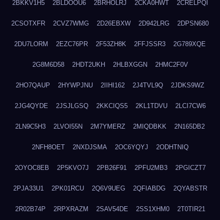
2BKKV1H5
2BLDOOU6
2BRHOLRJ
2CKA0HWT
2CRELPQI
2CSOTXFR
2CVZ7WMG
2D26EBXW
2D942LRG
2DPSN680
2DU7LORM
2EZC76PR
2F53ZH8K
2FFJSSR3
2G789XQE
2G8M6D58
2HDT2UKH
2HLBXGGN
2HMC2F0V
2HO7QAUP
2HYWPJNU
2IIHI162
2J4TVL9Q
2JDKS9WZ
2JG4QYDE
2JSJLGSQ
2KKCIQS5
2KL1TDVU
2LCI7CW6
2LN9C5H3
2LVOI55N
2M7YMERZ
2MIQDBKK
2N165DB2
2NFH8OET
2NXDJSMA
2OC6YQYJ
2ODHTNIQ
2OYOC8EB
2P5KVO7J
2PB26F91
2PFU2MB3
2PGICZT7
2PJA33U1
2PK01RCU
2Q6V9UEG
2QFIABDG
2QYABSTR
2R02B74P
2RPXRAZM
2SAV54DE
2SS1XHM0
2T0TIR21