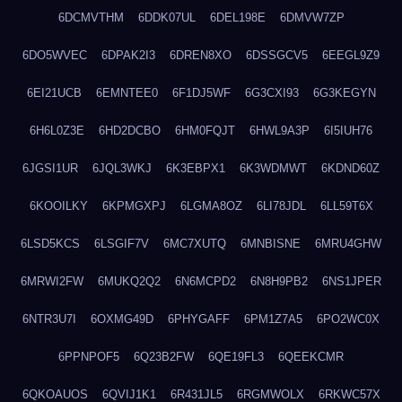
6DCMVTHM
6DDK07UL
6DEL198E
6DMVW7ZP
6DO5WVEC
6DPAK2I3
6DREN8XO
6DSSGCV5
6EEGL9Z9
6EI21UCB
6EMNTEE0
6F1DJ5WF
6G3CXI93
6G3KEGYN
6H6L0Z3E
6HD2DCBO
6HM0FQJT
6HWL9A3P
6I5IUH76
6JGSI1UR
6JQL3WKJ
6K3EBPX1
6K3WDMWT
6KDND60Z
6KOOILKY
6KPMGXPJ
6LGMA8OZ
6LI78JDL
6LL59T6X
6LSD5KCS
6LSGIF7V
6MC7XUTQ
6MNBISNE
6MRU4GHW
6MRWI2FW
6MUKQ2Q2
6N6MCPD2
6N8H9PB2
6NS1JPER
6NTR3U7I
6OXMG49D
6PHYGAFF
6PM1Z7A5
6PO2WC0X
6PPNPOF5
6Q23B2FW
6QE19FL3
6QEEKCMR
6QKOAUOS
6QVIJ1K1
6R431JL5
6RGMWOLX
6RKWC57X