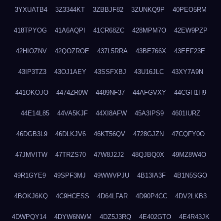
3YXUATB4
3Z3344KT
3ZBBJF82
3ZUNKQ9P
40PEO5RM
418TPYOG
41A6AQPI
41CR68ZC
428MPM7O
42EW9PZP
42HIOZNV
42QOZROE
437L5RRA
43BE766X
43EEF23E
43IP3TZ3
43OJ1AEY
43SSFXBJ
43U16JLC
43XY7A9N
441OKOJO
4474ZR0W
4489NF37
44AFGVXY
44CGH1H9
44E14L85
44VA5KJF
44XI8AFW
45A3IPS9
4601IURZ
46DGB3L9
46DLKJV6
46KT56QV
4728GJZN
47CQFY0O
47JMVITW
47TRZS70
47W8J2J2
48QJBQ0X
49MZ8W4O
49R1GYE9
49SPF3MJ
49WWVPJU
4B13IA3F
4B1N5SGO
4BOKJ6KQ
4C9HCESS
4D64LFAR
4D90P4CC
4DV2LKB3
4DWPQY14
4DYW6NWM
4DZ5J3RQ
4E402GTO
4E4R43JK