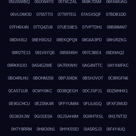
05G55WBQ
05IXW4Y0
05T6CZAL
069K7D5M
06FAMUAG
06VLOMOD
0755T7I3
077IRTEG
07ASX5QF
07BDB1DD
07FH6X4N
07TQ4ZU9
07UES9ES
07VPTDH1
08B99MM7
08DIX912
08EH3GS2
08EKQPQ9
08G6A3PD
08HJRZKG
08R2TE13
091V6YQE
0959345H
097C3BE4
09DI9AQ2
09RKK0JO
0A54G2WE
0A7RXWXI
0AG4NTTC
0AYXMFKC
0BO4RLHU
0BOHM258
0BPJ04DK
0BSHJVOT
0C9RGFN6
0CA5T1U9
0CMYI0KC
0D38QEGH
0DCJSPJ1
0DZMHHX1
0E9GCHCU
0EZ05K4R
0FFYUM84
0FLIL6GQ
0FXF2MUD
0G363XJW
0GI31E0A
0GJSAH4M
0GRH7XSL
0H17NT32
0H7Y9RRM
0H9OI0N1
0HYK5SEI
0IA5RSJ3
0IF4Y4UQ