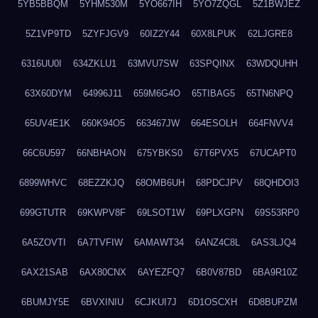
5YB5BBQM
5YHM530M
5YO667IH
5YO7ZQGL
5Z1BWJEZ
5Z1VP9TD
5ZYFJGV9
60IZ2Y44
60X8LPUK
62LJGRE8
6316UU0I
634ZKLU1
63MVU7SW
63SPQINX
63WDQUHH
63X60DYM
64996J11
659M6G4O
65TIBAG5
65TN6NPQ
65UV4E1K
660K94O5
663467JW
664ESOLH
664FNVV4
66C6U597
66NBHAON
675YBKS0
67T6PVX5
67UCAPT0
6899WHVC
68EZZKJQ
68OMB6UH
68PDCJPV
68QHDOI3
699GTUTR
69KWPV8F
69LSOT1W
69PLXGPN
69S53RP0
6A5ZOVTI
6A7TVFIW
6AMAWT34
6ANZ4C8L
6AS3LJQ4
6AX21SAB
6AX80CNX
6AYEZFQ7
6B0V87BD
6BA9R10Z
6BUMJY5E
6BVXINIU
6CJKUI7J
6D1OSCXH
6D8BUPZM