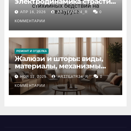
электродинамика страсти:
влияние анализа
АПР 16, 2026
ARTTEATR24_R
0
стихийных бедствий на
тезауруса
КОММЕНТАРИИ
РЕМОНТ И ОТДЕЛКА
Жалюзи и шторы: виды,
материалы, механизмы
управления и уход
НОЯ 12, 2025
ARTTEATR24_R
0
КОММЕНТАРИИ