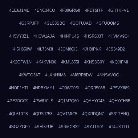
4EE6J1ME
4ENC34CO
4F88GRG8
4FDT5ITF
4GHTKFV1
4GJRPJFP
4GLC8SBG
4GOTUJAD
4GTUQOMS
4H5VY3Z1
4HCW1AJA
4HINPU4S
4HSR603T
4HVMV9QI
4I5H850W
4IL73M3I
4JGM8GIJ
4JH8IPKK
4JS349D2
4K2GFW1N
4K4KVN36
4KML855I
4KNS3G0Y
4KQJIFMI
4KWTO3AT
4LXNH9M8
4M8RR8DW
4NNSAVOG
4NOFJHTI
4NRBYMY1
4O9WC0SL
4ORR508B
4P5VX889
4PE2DGG9
4PW810LS
4Q1M7Q60
4QAHYG43
4QHYCH8B
4QL610TS
4QRSJ753
4QVTMIC5
4QXRDQN7
4S31TENQ
4SGZZGF9
4SHI3FUE
4SRMCB32
4SYJTR01
4T4UXTTO