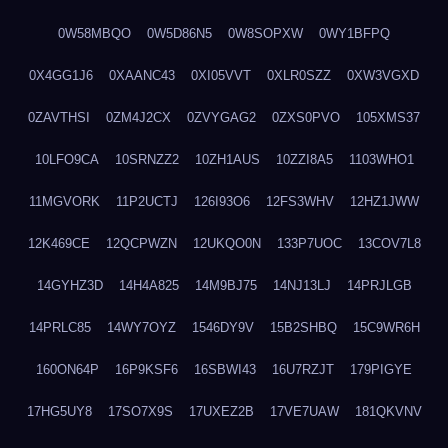
0W58MBQO
0W5D86N5
0W8SOPXW
0WY1BFPQ
0X4GG1J6
0XAANC43
0XI05VVT
0XLR0SZZ
0XW3VGXD
0ZAVTHSI
0ZM4J2CX
0ZVYGAG2
0ZXS0PVO
105XMS37
10LFO9CA
10SRNZZ2
10ZH1AUS
10ZZI8A5
1103WHO1
11MGVORK
11P2UCTJ
126I93O6
12FS3WHV
12HZ1JWW
12K469CE
12QCPWZN
12UKQO0N
133P7UOC
13COV7L8
14GYHZ3D
14H4A825
14M9BJ75
14NJ13LJ
14PRJLGB
14PRLC85
14WY7OYZ
1546DY9V
15B2SHBQ
15C9WR6H
160ON64P
16P9KSF6
16SBWI43
16U7RZJT
179PIGYE
17HG5UY8
17SO7X9S
17UXEZ2B
17VE7UAW
181QKVNV