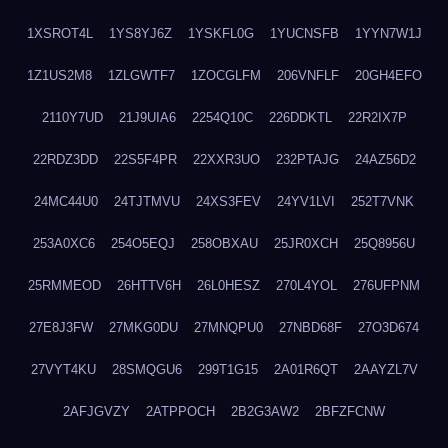
1XSROT4L
1YS8YJ6Z
1YSKFL0G
1YUCNSFB
1YYN7W1J
1Z1US2M8
1ZLGWTF7
1ZOCGLFM
206VNFLF
20GH4EFO
2110Y7UD
21J9UIA6
2254Q10C
226DDKTL
22R2IX7P
22RDZ3DD
22S5F4PR
22XXR3UO
232PTAJG
24AZ56D2
24MC44U0
24TJTMVU
24XS3FEV
24YV1LVI
252T7VNK
253A0XC6
254O5EQJ
258OBXAU
25JR0XCH
25Q8956U
25RMMEOD
26HTTV6H
26L0HESZ
270L4YOL
276UFPNM
27E8J3FW
27MKG0DU
27MNQPU0
27NBD68F
27O3D674
27VYT4KU
28SMQGU6
299T1G15
2A01R6QT
2AAYZL7V
2AFJGVZY
2ATPPOCH
2B2G3AW2
2BFZFCNW