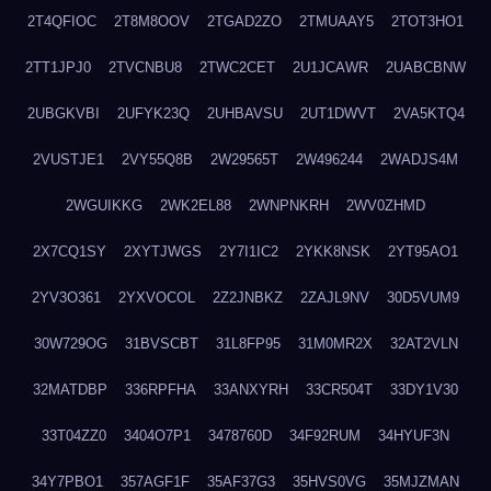
2T4QFIOC
2T8M8OOV
2TGAD2ZO
2TMUAAY5
2TOT3HO1
2TT1JPJ0
2TVCNBU8
2TWC2CET
2U1JCAWR
2UABCBNW
2UBGKVBI
2UFYK23Q
2UHBAVSU
2UT1DWVT
2VA5KTQ4
2VUSTJE1
2VY55Q8B
2W29565T
2W496244
2WADJS4M
2WGUIKKG
2WK2EL88
2WNPNKRH
2WV0ZHMD
2X7CQ1SY
2XYTJWGS
2Y7I1IC2
2YKK8NSK
2YT95AO1
2YV3O361
2YXVOCOL
2Z2JNBKZ
2ZAJL9NV
30D5VUM9
30W729OG
31BVSCBT
31L8FP95
31M0MR2X
32AT2VLN
32MATDBP
336RPFHA
33ANXYRH
33CR504T
33DY1V30
33T04ZZ0
3404O7P1
3478760D
34F92RUM
34HYUF3N
34Y7PBO1
357AGF1F
35AF37G3
35HVS0VG
35MJZMAN