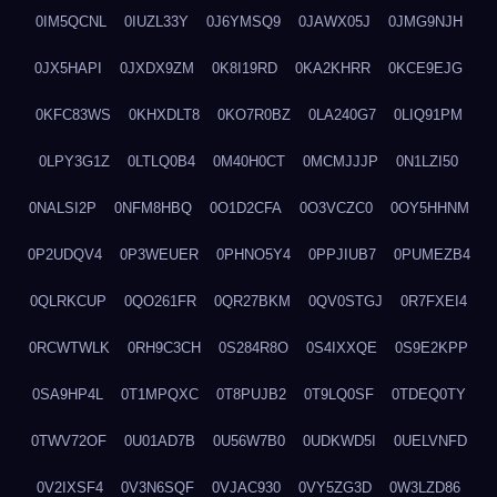
0IM5QCNL
0IUZL33Y
0J6YMSQ9
0JAWX05J
0JMG9NJH
0JX5HAPI
0JXDX9ZM
0K8I19RD
0KA2KHRR
0KCE9EJG
0KFC83WS
0KHXDLT8
0KO7R0BZ
0LA240G7
0LIQ91PM
0LPY3G1Z
0LTLQ0B4
0M40H0CT
0MCMJJJP
0N1LZI50
0NALSI2P
0NFM8HBQ
0O1D2CFA
0O3VCZC0
0OY5HHNM
0P2UDQV4
0P3WEUER
0PHNO5Y4
0PPJIUB7
0PUMEZB4
0QLRKCUP
0QO261FR
0QR27BKM
0QV0STGJ
0R7FXEI4
0RCWTWLK
0RH9C3CH
0S284R8O
0S4IXXQE
0S9E2KPP
0SA9HP4L
0T1MPQXC
0T8PUJB2
0T9LQ0SF
0TDEQ0TY
0TWV72OF
0U01AD7B
0U56W7B0
0UDKWD5I
0UELVNFD
0V2IXSF4
0V3N6SQF
0VJAC930
0VY5ZG3D
0W3LZD86