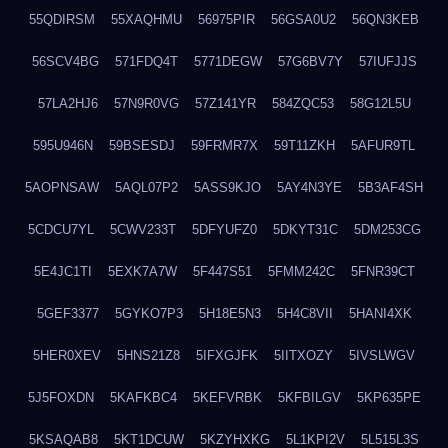
55QDIRSM
55XAQHMU
56975PIR
56GSA0U2
56QN3KEB
56SCV4BG
571FDQ4T
5771DEGW
57G6BV7Y
57IUFJJS
57LA2HJ6
57N9R0VG
57Z141YR
584ZQC53
58G12L5U
595U946N
59BSESDJ
59FRMR7X
59T11ZKH
5AFUR9TL
5AOPNSAW
5AQL07P2
5ASS9KJO
5AY4N3YE
5B3AF4SH
5CDCU7YL
5CWV233T
5DFYUFZ0
5DKYT31C
5DM253CG
5E4JC1TI
5EXK7A7W
5F447S51
5FMM242C
5FNR39CT
5GEF3377
5GYKO7P3
5H18E5N3
5H4C8VII
5HANI4XK
5HER0XEV
5HNS21Z8
5IFXGJFK
5IITXOZY
5IVSLWGV
5J5FOXDN
5KAFKBC4
5KEFVRBK
5KFBILGV
5KP635PE
5KSAQAB8
5KT1DCUW
5KZYHXKG
5L1KPI2V
5L515L3S